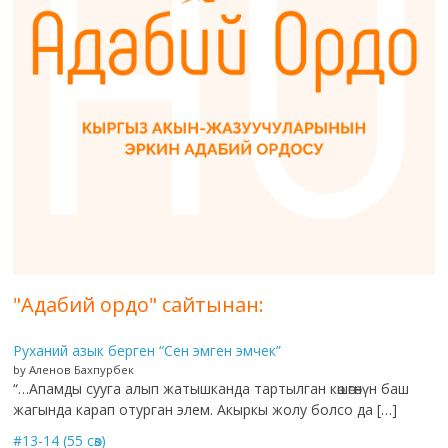
"Адабий ордо" сайтынан:
Руханий азык берген “Сен эмген эмчек”
by Аленов Бахпурбек
“…Апамды сууга алып жатышканда тартылган көшөгөнүн баш
жагында карап отурган элем. Акыркы жолу болсо да […]
#13-14 (55 сөз)