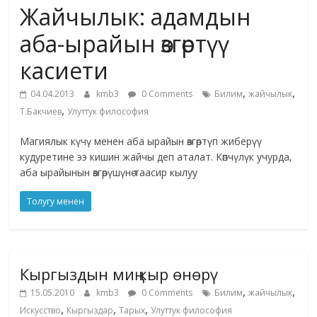
Жайчылык: адамдын
жана
адабияты
аба-ырайын өзгөртүү
касиети
,
,
04.04.2013
kmb3
0 Comments
Билим
жайчылык
,
Т.Бакчиев
Улуттук философия
Магиялык күчү менен аба ырайын өзгөртүп жиберүү
кудуретине ээ кишин жайчы деп аталат. Көпчүлүк учурда,
аба ырайынын өзгөрүшүнө таасир кылуу
Толугу менен
Кыргыздын миң кыр өнөрү
,
,
15.05.2010
kmb3
0 Comments
Билим
жайчылык
,
,
,
Искусство
Кыргыздар
Тарых
Улуттук философия