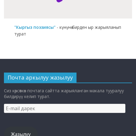
"Кыргыз поэзиясы"
- күнүнө бирден ыр жарыяланып
турат
Почта аркылуу жазылуу
Сиз көрсөткөн почтага сайтта жарыяланган макала тууралуу
билдирүү келип турат.
E-
mail
дарек
Жазылуу