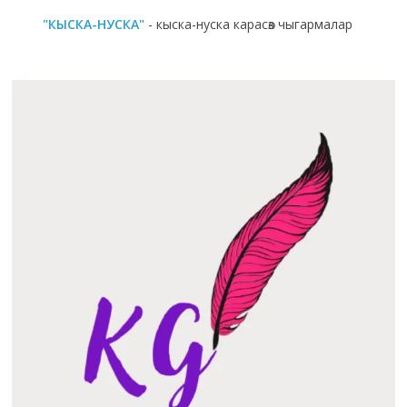
"КЫСКА-НУСКА"
- кыска-нуска карасөз чыгармалар