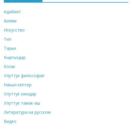
Адабият
Билим
Искусство
Тил
Тарых
Кыргыздар
Коом
Улуттук философия
Накыл кептер
Улуттук оюндар
Улуттук тамак-аш
Литература на русском
Видео