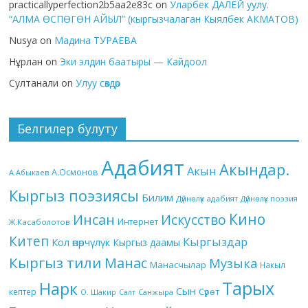
practicallyperfection2b5aa2e83c
on
Уларбек ДАЛЕЙ уулу.
“АЛМА ӨСПӨГӨН АЙЫЛ” (кыргызчалаган Кыялбек АКМАТОВ)
Nusya
on
Мадина ТУРАЕВА
Нұрлан
on
Эки элдин баатыры — Кайдоол
Султанали
on
Улуу сөздөр
Белгилер булуту
Адабият
Акындар.
Акын
А.Осмонов
А.Абыкаев
Кыргыз поэзиясы
Билим
Дүйнөлүк адабият
Дүйнөлүк поэзия
Кино
Инсан
Искусство
Интернет
Ж.Касаболотов
Китеп
Кыргыздар
Кол өнөрчүлүк
Кыргыз даамы
Кыргыз тили
Манас
Музыка
Манасчылар
Накыл
Тарых
Нарк
Сын
кептер
Сүрөт
О. Шакир
Салт
Санжыра