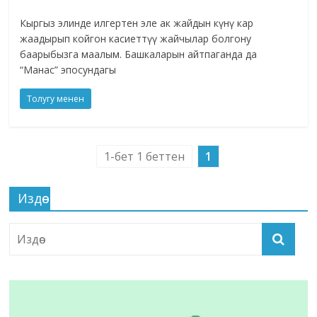
Кыргыз элинде илгертен эле ак жайдын күнү кар
жаадырып койгон касиеттүү жайчылар болгону
баарыбызга маалым. Башкаларын айтпаганда да
“Манас” эпосундагы
Толугу менен
1-бет 1 беттен
1
Издөө