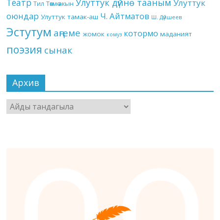
Театр
Улуттук дүйнө тааным
Улуттук
Төкмө акын
Тил
оюндар
Ч. Айтматов
Улуттук тамак-аш
Ш. Дүйшеев
Эстутум
аңгеме
котормо
жомок
маданият
комуз
поэзия
сынак
Архив
Архив