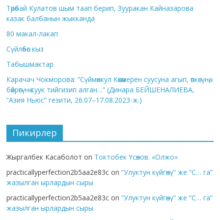
Төрөбай Кулатов шым таап берип, Зууракан Кайназарова
казак балбанын жыкканда
80 макал-лакап
Сүйлөбөс кыз
Табышмактар
Карачач Чокморова: “Сүймөнкул Көкөмерен суусуна агып, өпкөсүнө,
бөйрөгүнө суук тийгизип алган…” (Динара БЕЙШЕНАЛИЕВА,
“Азия Ньюс” гезити, 26.07–17.08.2023-ж.)
Пикирлер
Жыргалбек Касаболот
on
Токтобек Үсөнов. «Олжо»
practicallyperfection2b5aa2e83c
on
“Улуктун күйгөнү” же “С… га”
жазылган ырлардын сыры
practicallyperfection2b5aa2e83c
on
“Улуктун күйгөнү” же “С… га”
жазылган ырлардын сыры