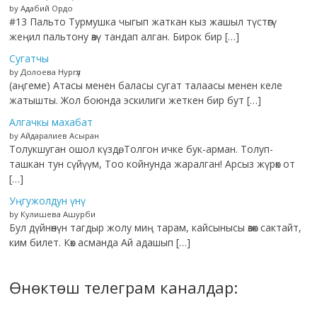
by Адабий Ордо
#13 Пальто Турмушка чыгып жаткан кыз жашыл түстөгү
жеңил пальтону өзү тандап алган. Бирок бир […]
Сугатчы
by Долоева Нургүл
(аңгеме) Атасы менен баласы сугат талаасы менен келе
жатышты. Жол боюнда эскилиги жеткен бир бут […]
Алгачкы махабат
by Айдаралиев Асыран
Толукшуган ошол күздө, Толгон ичке бук-арман. Толуп-
ташкан тун сүйүүм, Тоо койнунда жаралган! Арсыз жүрөк от
[…]
Уңгужолдун үнү
by Кулишева Ашурби
Бул дүйнөнүн тагдыр жолу миң тарам, кайсынысы өзөк сактайт,
ким билет. Көк асманда Ай адашып […]
Өнөктөш телеграм каналдар: