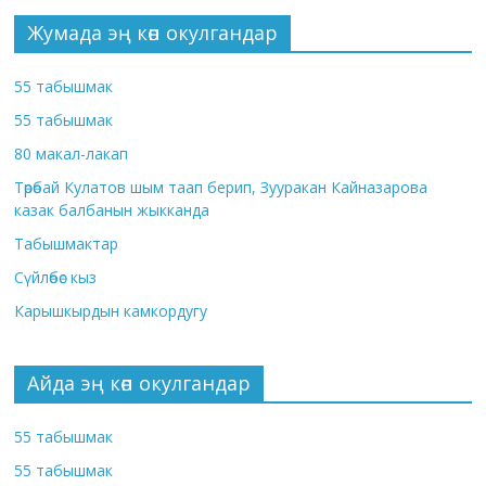
Жумада эң көп окулгандар
55 табышмак
55 табышмак
80 макал-лакап
Төрөбай Кулатов шым таап берип, Зууракан Кайназарова
казак балбанын жыкканда
Табышмактар
Сүйлөбөс кыз
Карышкырдын камкордугу
Айда эң көп окулгандар
55 табышмак
55 табышмак