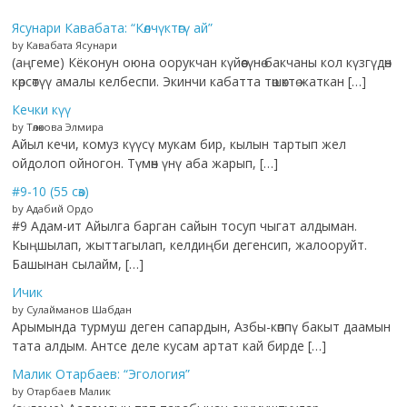
Ясунари Кавабата: “Көлчүктөгү ай”
by Кавабата Ясунари
(аңгеме) Кёконун оюна оорукчан күйөөсүнө бакчаны кол күзгүдөн
көрсөтүү амалы келбеспи. Экинчи кабатта төшөктө жаткан […]
Кечки күү
by Төлөкова Элмира
Айыл кечи, комуз күүсү мукам бир, кылын тартып жел
ойдолоп ойногон. Түмөн үнү аба жарып, […]
#9-10 (55 сөз)
by Адабий Ордо
#9 Адам-ит Айылга барган сайын тосуп чыгат алдыман.
Кыңшылап, жыттагылап, келдиңби дегенсип, жалооруйт.
Башынан сылайм, […]
Ичик
by Сулайманов Шабдан
Арымында турмуш деген сапардын, Азбы-көппү бакыт даамын
тата алдым. Антсе деле кусам артат кай бирде […]
Малик Отарбаев: “Эгология”
by Отарбаев Малик