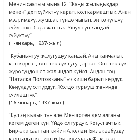
Менин саатым мына 12. “Жаңы жылыңыздар
менен” деп сүйүктүү карап, кол кармаштык. Анан
мээримдүү, жумшак түндө чыгып, эң көңүлдүү
сүйлөшүп бара жаттык. Ушул түн кандай
сүйүктүү”.
(1-январь, 1937-жыл)
“Кубанычтуу жолугушуу кандай. Аны канчалык
көп көрсөң, ошончолук сугуң артат. Ошончолук
жүрөгүңдөн от жалындап күйөт. Андан соң
“Наталка Полтовканы” үч киши барып көрдүк.
Көңүлдүү олтурдук. Жолдо турмуш жөнүндө
сүйлөштүк”.
(16-январь, 1937-жыл)
“Бул эң кызык түн эле. Мен эртең дем алганы
кетем деген күн. Үйдө олтурдук. Көңүл ачтык.
Бир-эки сааттан кийин А. келди. Биз экөөбүздү
калтырып кетишти. Биз күү уктук.Фокстрат