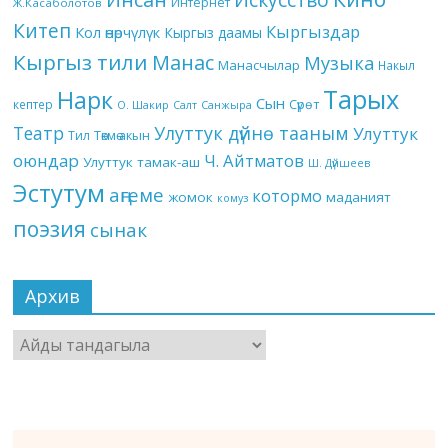
Интернет
Ж.Касаболотов
Китеп
Кыргыздар
Кол өнөрчүлүк
Кыргыз даамы
Кыргыз тили
Манас
Музыка
Манасчылар
Накыл
Тарых
Нарк
Сын
кептер
Сүрөт
О. Шакир
Салт
Санжыра
Театр
Улуттук дүйнө тааным
Улуттук
Төкмө акын
Тил
оюндар
Ч. Айтматов
Улуттук тамак-аш
Ш. Дүйшеев
Эстутум
аңгеме
котормо
жомок
маданият
комуз
поэзия
сынак
Архив
Архив