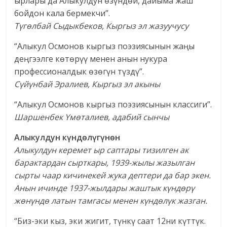
ырлары да Алыкулдун өзүндөй, дайыма жаш
бойдон кала бермекчи”.
Түгөлбай Сыдыкбеков,
Кыргыз эл жазуучусу
“Алыкул Осмонов кыргыз поэзиясынын жаңы
деңгээлге көтөрүү менен анын нукура
профессионалдык өзөгүн түздү”.
Сүйүнбай Эралиев, Кыргыз эл акыны
“Алыкул Осмонов кыргыз поэзиясынын классиги”.
Шаршенбек Үмөталиев,
адабий сынчы
Алыкулдун күндөлүгүнөн
Алыкулдун керемет ыр саптары тизилген ак
барактардан сырткары, 1939-жылы жазылган
сырты чаар кичинекей жука дептери да бар экен.
Анын ичинде 1937-жылдары жаштык күндөрү
жөнүндө латын тамгасы менен күндөлүк жазган.
“Биз-эки кыз, эки жигит, түнкү саат 12ни күттүк.