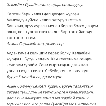
Жамийла Сулайманова, ардагер жазуучу.
Көптөн бери келем деп дегдеп жүргөн
Алыкулдун үйүнө келип олтуруп кеттим.
Башкача, аруу аурасы менен бир аз болсо да дем
алып, кое турган спектаклге бир топ ойлорду
топтоп кеттим.
Алмаз Сарлыкбеков,
режиссер
Алда- качан келишим керек болчу. Келалбай
жүрдүм… Бүгүн келдим. Кеч келгениме сенден
кечирим сурайм. Сени кыргыздын дагы көп
урпагы издеп келет. Себеби, сен- Алыкулсуң.
Бурул Калчабаева, драматург
Акын болууну көксөп, кудай берген таланттын
татаал түйшүгүн көтөрүп жүргөн калемгердин,
алп акын Алыкулга арнап ыр жазбай коюшу
мүмкүн эмес. Ага далил Гүлсайра Момунованын