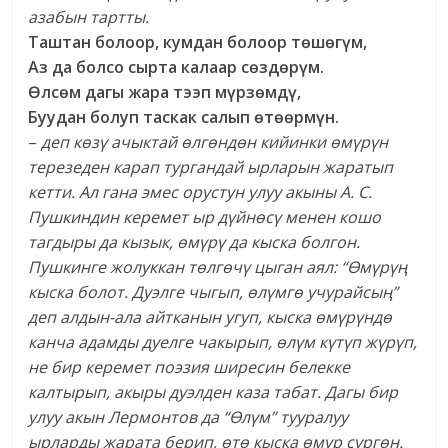
азабын тартты.
Таштан болоор, кумдан болоор төшөгүм,
Аз да болсо сырта калаар сөздөрүм.
Өлсөм дагы жара тээп мүрзөмдү,
Буудан болуп таскак салып өтөөрмүн.
–
деп көзү ачыктай өлгөндөн кийинки өмүрүн
терезеден карап тургандай ырларын жаратып
кетти. Ал гана эмес орустун улуу акыны А. С.
Пушкиндин керемет ыр дүйнөсү менен кошо
тагдыры да кызык, өмүрү да кыска болгон.
Пушкинге жолуккан төлгөчү цыган аял: “Өмүрүң
кыска болот. Дуэлге чыгып, өлүмгө учурайсың”
деп алдын-ала айтканын угуп, кыска өмүрүндө
канча адамды дуелге чакырып, өлүм күтүп жүрүп,
не бир керемет поэзия ширесин белекке
калтырып, акыры дуэлден каза табат. Дагы бир
улуу акын Лермонтов да “Өлүм” тууралуу
ырларды жарата берип, өтө кыска өмүр сүргөн.