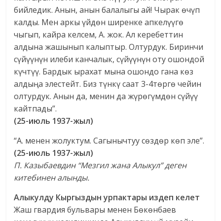
бийледик. Анын, анын балалыгы ай! Чырак өчүп
калды. Мен аркы үйдөн ширенке апкелүүгө
чыгып, кайра келсем, А. жок. Ал керебеттин
алдына жашынып калыптыр. Олтурдук. Биринчи
сүйүүнүн илеби канчалык, сүйүүнүн оту ошондой
күчтүү. Бардык ырахат мына ошондо гана көз
алдыңа элестейт. Биз түнкү саат 3-4төргө чейин
олтурдук. Анын да, менин да жүрөгүмдөн сүйүү
кайтпады”.
(25-июль 1937-жыл)
“А. менен жолуктум. Сагынычтуу сөздөр көп эле”.
(25-июль 1937-жыл)
П. Казыбаевдин “Мезгил жана Алыкул” деген
китебинен алынды.
Алыкулду Кыргыздын урпактары издеп келет
Жаш гвардия бульвары менен Бөкөнбаев