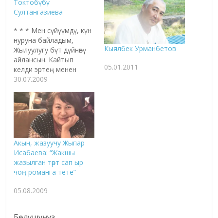
Toктобүбү
Султангазиева
* * * Мен сүйүүмдү, күн
нуруна байладым,
Кыялбек Урманбетов
Жылуулугу бүт дүйнөнү
айлансын. Кайтып
05.01.2011
келди эртең менен
кайрадан, Таппагандай
30.07.2009
сага жетүү аргасын...
Мен сүйүүмдү, шамал
менен айдадым, Сага
келип жылуу колуң
кармасын. Куюн сымал
кайра айланат өзүмдү,
Акын, жазуучу Жыпар
Таппагансып сага баруу
Исабаева: “Жакшы
айласын... Мен сүйүүмдү
жазылган төрт сап ыр
булуттарга карматтым,
чоң романга тете”
Тамчы болуп сенин
жүзүң аймасын.
05.08.2009
Кетпей…
Бөлүшүңүз