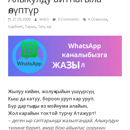
маданияты
өлүптүр
жана
,
адабияты
27.03.2009
kmb3
0 Comments
А.Осмонов
,
,
,
Адабият
Тарых
Тил
ыр
Жылуу кийин, жолуң кыйын үшүүрсүң,
Кыш да катуу, бороон уруп кар уруп.
Бүр дартыңды өз мойнума алайын,
Жол карайын токтой турчу Атажурт!
–
деген ыр саптарында жазылгандай, Алыкулдун
тилине берип, өмүр бою айыкпас оорунун