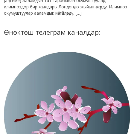
(аңгеме) Ааламдын төрт тарабынан окумуштуулар,
илимпоздор бир жылдары Лондондо жыйын өткөрдү. Илимпоз
окумуштуулар ааламдык көйгөйлөрдү, […]
Өнөктөш телеграм каналдар: