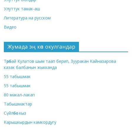
Улуттук тамак-аш
Литература на русском
Видео
Жумада эң көп окулгандар
Төрөбай Кулатов шым таап берип, Зууракан Кайназарова
казак балбанын жыкканда
55 табышмак
55 табышмак
80 макал-лакап
Табышмактар
Сүйлөбөс кыз
Карышкырдын камкордугу