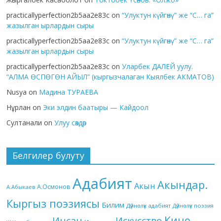
practicallyperfection2b5aa2e83c
on
“Улуктун күйгөнү” же “С… га”
жазылган ырлардын сыры
practicallyperfection2b5aa2e83c
on
“Улуктун күйгөнү” же “С… га”
жазылган ырлардын сыры
practicallyperfection2b5aa2e83c
on
Уларбек ДАЛЕЙ уулу.
“АЛМА ӨСПӨГӨН АЙЫЛ” (кыргызчалаган Кыялбек АКМАТОВ)
Nusya
on
Мадина ТУРАЕВА
Нұрлан
on
Эки элдин баатыры — Кайдоол
Султанали
on
Улуу сөздөр
Белгилер булуту
Адабият
Акындар.
Акын
А.Осмонов
А.Абыкаев
Кыргыз поэзиясы
Билим
Дүйнөлүк адабият
Дүйнөлүк поэзия
Кино
Инсан
Искусство