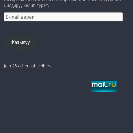
билдирүү келип турат.
E-
mail
дарек
Жазылуу
Join 25 other subscribers