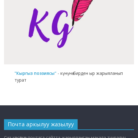
"Кыргыз поэзиясы"
- күнүнө бирден ыр жарыяланып
турат
Почта аркылуу жазылуу
Сиз көрсөткөн почтага сайтта жарыяланган макала тууралуу