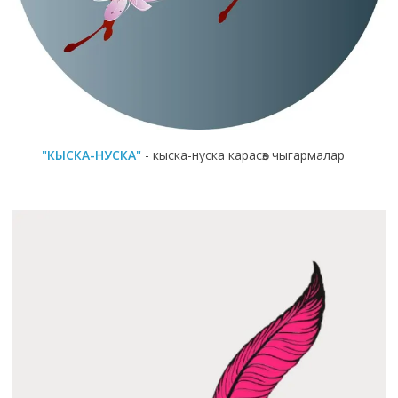
"КЫСКА-НУСКА"
- кыска-нуска карасөз чыгармалар