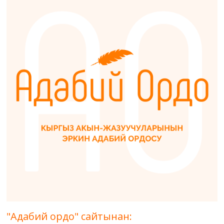
"Адабий ордо" сайтынан: