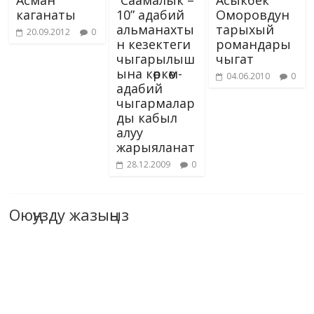
каганаты
10” адабий
Оморовдун
альманахты
тарыхый
20.09.2012
0
н кезектеги
романдары
чыгарылыш
чыгат
ына көркөм-
04.06.2010
0
адабий
чыгармалар
ды кабыл
алуу
жарыяланат
28.12.2009
0
Оюңузду жазыңыз