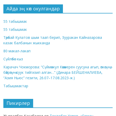
Айда эң көп окулгандар
55 табышмак
55 табышмак
Төрөбай Кулатов шым таап берип, Зууракан Кайназарова
казак балбанын жыкканда
80 макал-лакап
Сүйлөбөс кыз
Карачач Чокморова: “Сүймөнкул Көкөмерен суусуна агып, өпкөсүнө,
бөйрөгүнө суук тийгизип алган…” (Динара БЕЙШЕНАЛИЕВА,
“Азия Ньюс” гезити, 26.07–17.08.2023-ж.)
Табышмактар
Пикирлер
Жыргалбек Касаболот
on
Токтобек Үсөнов. «Олжо»