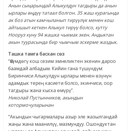
Анын сыңарындай Алыкулдун тагдыры да анын
ырлары өңдүү татаал болгон. 35 жаш курагында
ак боз атын камчыланып тирүүлүк менен кош
айтышып кеткен Алыкул тирүү болсо, кутту
Нооруз күнү 94 жашка чыкмак экен. Андыктан
акын туурасында бир чымчым эскерме жаздык.
Ташка тамга
баскан сөз
“Өзүмдөгү кош сезим эмнеликтен экенин дароо
баамдай албадым. Кийин гана түшүндүм:
Биринчиси Алыкулдун ырлары менен өзүнүн
адамдык терең касиети болсо, экинчиси, оор
тагдыры жана кыска өмүрү”.
Николай Пустынников,
акындын
котормочуларынан
“Акындын чыгармалары азыр эле жазылгандай
жаңы жана маанилүү, мазмундуу. Ошондуктан