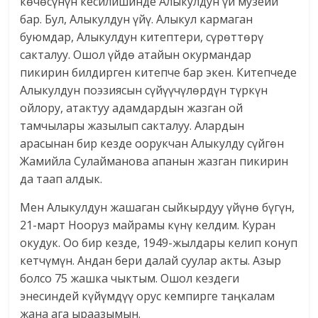
көчөсүнүн кесилишинде Алыкулдун үй музейи
бар. Бул, Алыкулдун үйү. Алыкул кармаган
буюмдар, Алыкулдун китептери, сүрөттөрү
сакталуу. Ошол үйдө атайын окурмандар
пикирин билдирген китепче бар экен. Китепчеде
Алыкулдун поэзиясын сүйүүчүлөрдүн түркүн
ойлору, атактуу адамдардын жазган ой
тамчылары жазылып сакталуу. Алардын
арасынан бир кезде оорукчан Алыкулду сүйгөн
Жамийла Сулайманова апанын жазган пикирин
да таап алдык.
Мен Алыкулдун жашаган сыйкырдуу үйүнө бүгүн,
21-март Нооруз майрамы күнү келдим. Куран
окудук. Оо бир кезде, 1949-жылдары келип конуп
кетчүмүн. Андан бери далай суулар акты. Азыр
болсо 75 жашка чыктым. Ошол кездеги
энесиндей күйүмдүү орус кемпирге таңкалам
жана ага ыраазымын.