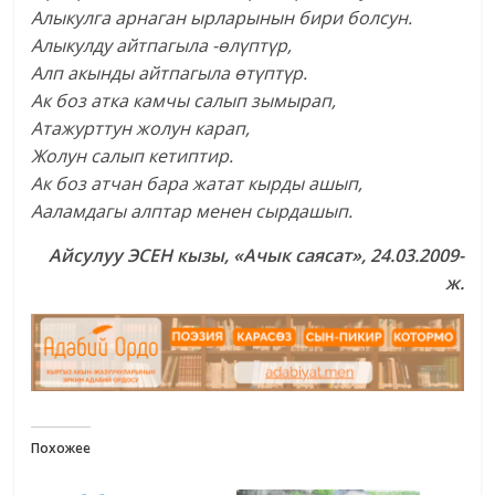
Алыкулга арнаган ырларынын бири болсун.
Алыкулду айтпагыла -өлүптүр,
Алп акынды айтпагыла өтүптүр.
Ак боз атка камчы салып зымырап,
Атажурттун жолун карап,
Жолун салып кетиптир.
Ак боз атчан бара жатат кырды ашып,
Ааламдагы алптар менен сырдашып.
Айсулуу ЭСЕН кызы, «Ачык саясат», 24.03.2009-
ж.
Похожее