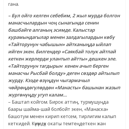
гана.
– Бул ойго келген себебим, 2 жыл мурда болгон
манасчылардын чоң сынагында сенин
башбайге алганың эсимде. Калыстар
курамындагылар менен залдагылардын көбү
«Тайторунун чабышын» айтканыңда ыйлап
ийген экен. Билгендер «Саякбай толук айтпай
кеткен жерлерди улантып айтты» дешкен эле.
«Тайторунун тагдырын кенен ачып берген
манасчы Рысбай болду» деген сөздөр айтылып
жүрдү. Кээде өзүңдүн чыгармачыл
чөйрөңдөгүлөрдөн «Манасты» башынан жазып
жүргөнүңдү угуп калам…
– Баштап койгом. Бирок аттиң, турмушуңда
баары шайма-шай болбойт экен, «Манаска»
башотум менен кирип кетсем, тирлигим калып
кеткидей. Күнүмдүк окаты темтеңдеткен жан