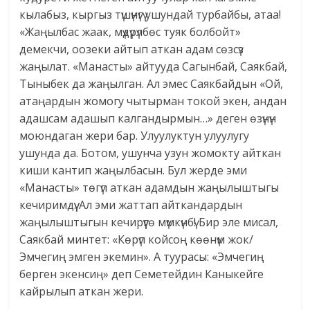
кылабыз, кыргыз түшүнүгү ушундай турбайбы, атаа!
«Жаңылбас жаак, мүдүрүлбөс туяк болбойт»
демекчи, оозеки айтып аткан адам сөзсүз
жаңылат. «Манасты» айтууда Сагынбай, Саякбай,
Тыныбек да жаңылган. Ал эмес Саякбайдын «Ой,
атаңардын жомогу чытырман токой экен, андан
адашсам адашып калгандырмын…» деген өзүнүн
моюндаган жери бар. Улуулуктун улуулугу
ушунда да. Ботом, ушунча узун жомокту айткан
киши кантип жаңылбасын. Бул жерде эми
«Манасты» төгүп аткан адамдын жаңылыштыгы
кечиримдүү. Ал эми жаттап айткандардын
жаңылыштыгын кечирүүгө мүмкүнбү! Бир эле мисал,
Саякбай минтет: «Көрүп койсоң көөнүм жок/
Эмчегиң эмген экемин». А туурасы: «Эмчегиң
берген экенсиң» деп Семетейдин Каныкейге
кайрылып аткан жери.