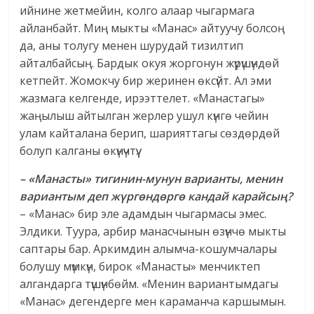
ийнине жетмейин, колго алаар чыгармага
айланбайт. Миң мыкты «Манас» айтуучу болсоң
да, аны толугу менен шурудай тизилтип
айталбайсың. Бардык окуя жоргонун жүрүшүндөй
кетпейт. Жомокчу бир жеринен өксүйт. Ал эми
жазмага келгенде, ирээттелет. «Манастагы»
жаңылыш айтылган жерлер ушул күнгө чейин
улам кайталана берип, шарияттагы сөздөрдөй
болуп калганы өкүнүчтүү.
– «Манасты» тигинин-мунун варианты, менин
вариантым деп жүргөндөргө кандай карайсың?
– «Манас» бир эле адамдын чыгармасы эмес.
Элдики. Туура, арбир манасчынын өзүнчө мыкты
саптары бар. Аркимдин алымча-кошумчалары
болушу мүмкүн, бирок «Манасты» менчиктеп
алгандарга түшүнбөйм. «Менин вариантымдагы
«Манас» дегендерге мен караманча каршымын.