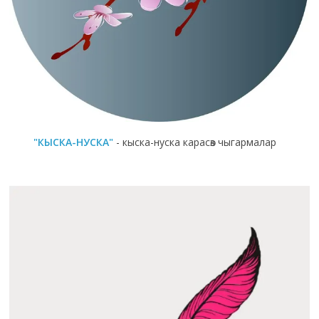
"КЫСКА-НУСКА"
- кыска-нуска карасөз чыгармалар