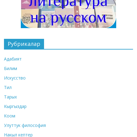
Рубрикалар
Адабият
Билим
Искусство
Тил
Тарых
Кыргыздар
Коом
Улуттук философия
Накыл кептер