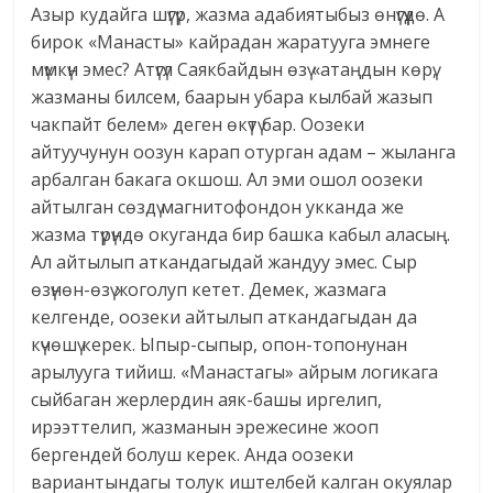
Азыр кудайга шүгүр, жазма адабиятыбыз өнүгүүдө. А
бирок «Манасты» кайрадан жаратууга эмнеге
мүмкүн эмес? Атүгүл Саякбайдын өзү «атаңдын көрү,
жазманы билсем, баарын убара кылбай жазып
чакпайт белем» деген өкүтү бар. Оозеки
айтуучунун оозун карап отурган адам – жыланга
арбалган бакага окшош. Ал эми ошол оозеки
айтылган сөздү магнитофондон укканда же
жазма түрүндө окуганда бир башка кабыл аласың.
Ал айтылып аткандагыдай жандуу эмес. Сыр
өзүнөн-өзү жоголуп кетет. Демек, жазмага
келгенде, оозеки айтылып аткандагыдан да
күчөшү керек. Ыпыр-сыпыр, опон-топонунан
арылууга тийиш. «Манастагы» айрым логикага
сыйбаган жерлердин аяк-башы иргелип,
ирээттелип, жазманын эрежесине жооп
бергендей болуш керек. Анда оозеки
вариантындагы толук иштелбей калган окуялар