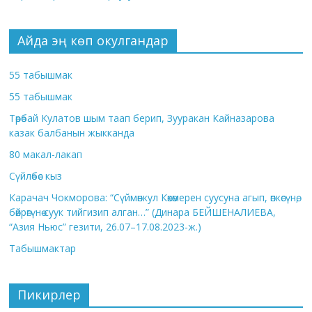
Айда эң көп окулгандар
55 табышмак
55 табышмак
Төрөбай Кулатов шым таап берип, Зууракан Кайназарова
казак балбанын жыкканда
80 макал-лакап
Сүйлөбөс кыз
Карачач Чокморова: “Сүймөнкул Көкөмерен суусуна агып, өпкөсүнө,
бөйрөгүнө суук тийгизип алган…” (Динара БЕЙШЕНАЛИЕВА,
“Азия Ньюс” гезити, 26.07–17.08.2023-ж.)
Табышмактар
Пикирлер