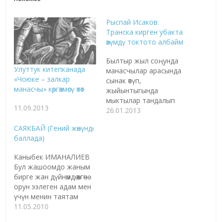
Рыспай Исаков:
Транска кирген убакта
өзүмдү токтото албайм
Былтыр жыл соңунда
Улуттук китепканада
манасчылар арасында
«Чоюке – залкар
сынак өтүп,
манасчы» көргөзмөсү өтөт
жыйынтыгында
мыктылар тандалып
11.09.2013
алынган. Конкурстун
26.01.2013
байге фонду 1 миллион
САЯКБАЙ (Гений жөнүндө
сомду түзүп, анда 3
баллада)
жеңүүчү аныкталды.
Баш байгени жеңип
Каныбек ИМАНАЛИЕВ
алган Рыспай Исаков
Бул жашоомдо жаным
жеңишке жетүү оңойго
бирге жан дүйнөмдө өзгөчө
турбагандыгын
орун ээлеген адам мен
жашырган жок.
үчүн менин таятам
«Манас» айтуудагы
Карыбек болду. 20 жыл
11.05.2010
өзгөчөлүктөр,
мурун бул дүйнөдөн көзү
айырмачылыктар