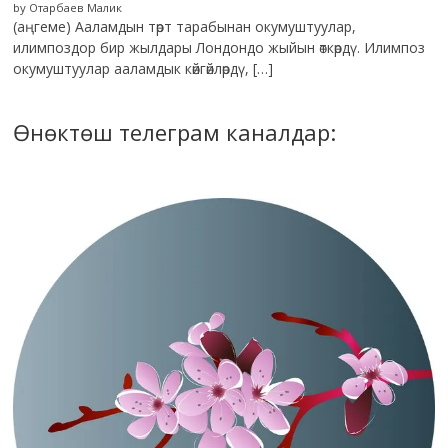
by Отарбаев Малик
(аңгеме) Ааламдын төрт тарабынан окумуштуулар,
илимпоздор бир жылдары Лондондо жыйын өткөрдү. Илимпоз
окумуштуулар ааламдык көйгөйлөрдү, […]
Өнөктөш телеграм каналдар: