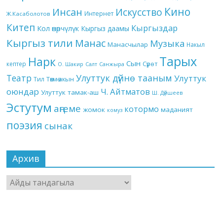
Кино
Инсан
Искусство
Интернет
Ж.Касаболотов
Китеп
Кыргыздар
Кол өнөрчүлүк
Кыргыз даамы
Кыргыз тили
Манас
Музыка
Манасчылар
Накыл
Тарых
Нарк
Сын
кептер
Сүрөт
О. Шакир
Салт
Санжыра
Театр
Улуттук дүйнө тааным
Улуттук
Төкмө акын
Тил
оюндар
Ч. Айтматов
Улуттук тамак-аш
Ш. Дүйшеев
Эстутум
аңгеме
котормо
жомок
маданият
комуз
поэзия
сынак
Архив
Архив