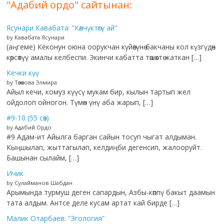
"Адабий ордо" сайтынан:
Ясунари Кавабата: “Көлчүктөгү ай”
by Кавабата Ясунари
(аңгеме) Кёконун оюна оорукчан күйөөсүнө бакчаны кол күзгүдөн
көрсөтүү амалы келбеспи. Экинчи кабатта төшөктө жаткан […]
Кечки күү
by Төлөкова Элмира
Айыл кечи, комуз күүсү мукам бир, кылын тартып жел
ойдолоп ойногон. Түмөн үнү аба жарып, […]
#9-10 (55 сөз)
by Адабий Ордо
#9 Адам-ит Айылга барган сайын тосуп чыгат алдыман.
Кыңшылап, жыттагылап, келдиңби дегенсип, жалооруйт.
Башынан сылайм, […]
Ичик
by Сулайманов Шабдан
Арымында турмуш деген сапардын, Азбы-көппү бакыт даамын
тата алдым. Антсе деле кусам артат кай бирде […]
Малик Отарбаев: “Эгология”