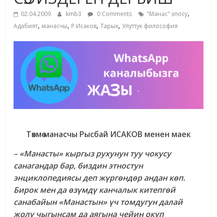
маданияты
,
02.04.2009
kmb3
0 Comments
"Манас" эпосу
жана
,
,
,
,
Адабият
манасчы
Р.Исаков
Тарых
Улуттук философия
адабияты
Төкмө манасчы Рысбай ИСАКОВ
менен маек
– «Манасты» кыргыз рухунун туу чокусу
санагандар бар, биздин этностун
энциклопедиясы деп жүргөндөр андан көп.
Бирок мен да өзүмдү канчалык китепгөй
санабайын «Манастын» үч томдугун далай
жолу чыгынсам да аягына чейин окуп