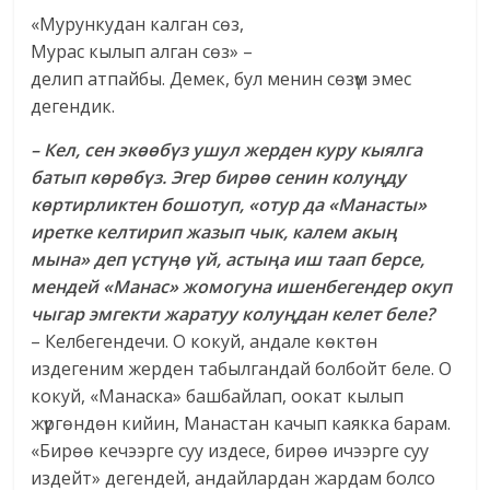
«Мурункудан калган сөз,
Мурас кылып алган сөз» –
делип атпайбы. Демек, бул менин сөзүм эмес
дегендик.
– Кел, сен экөөбүз ушул жерден куру кыялга
батып көрөбүз. Эгер бирөө сенин колуңду
көртирликтен бошотуп, «отур да «Манасты»
иретке келтирип жазып чык, калем акың
мына» деп үстүңө үй, астыңа иш таап берсе,
мендей «Манас» жомогуна ишенбегендер окуп
чыгар эмгекти жаратуу колуңдан келет беле?
– Келбегендечи. О кокуй, андале көктөн
издегеним жерден табылгандай болбойт беле. О
кокуй, «Манаска» башбайлап, оокат кылып
жүргөндөн кийин, Манастан качып каякка барам.
«Бирөө кечээрге суу издесе, бирөө ичээрге суу
издейт» дегендей, андайлардан жардам болсо