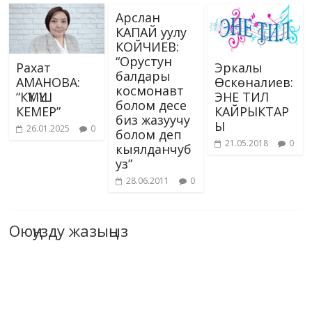
Арслан
КАПАЙ уулу
КОЙЧИЕВ:
“Орустун
Рахат
Эркалы
балдары
АМАНОВА:
Өскөналиев:
космонавт
“КҮМҮШ
ЭНЕ ТИЛ
болом десе
КЕМЕР”
КАЙРЫКТАР
биз жазуучу
Ы
26.01.2025
0
болом деп
21.05.2018
0
кыялданчуб
уз”
28.06.2011
0
Оюңузду жазыңыз