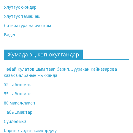
Улуттук оюндар
Улуттук тамак-аш
Литература на русском
Видео
Жумада эң көп окулгандар
Төрөбай Кулатов шым таап берип, Зууракан Кайназарова
казак балбанын жыкканда
55 табышмак
55 табышмак
80 макал-лакап
Табышмактар
Сүйлөбөс кыз
Карышкырдын камкордугу