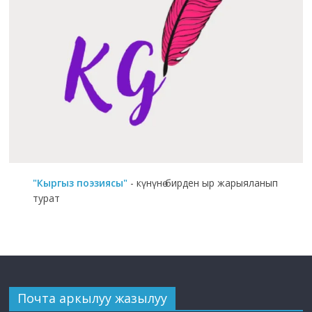
"Кыргыз поэзиясы"
- күнүнө бирден ыр жарыяланып
турат
Почта аркылуу жазылуу