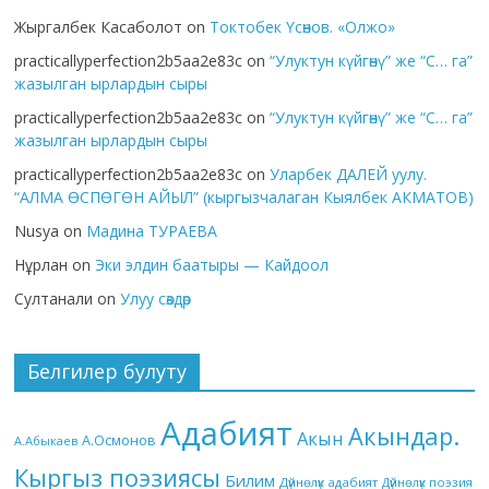
Жыргалбек Касаболот
on
Токтобек Үсөнов. «Олжо»
practicallyperfection2b5aa2e83c
on
“Улуктун күйгөнү” же “С… га”
жазылган ырлардын сыры
practicallyperfection2b5aa2e83c
on
“Улуктун күйгөнү” же “С… га”
жазылган ырлардын сыры
practicallyperfection2b5aa2e83c
on
Уларбек ДАЛЕЙ уулу.
“АЛМА ӨСПӨГӨН АЙЫЛ” (кыргызчалаган Кыялбек АКМАТОВ)
Nusya
on
Мадина ТУРАЕВА
Нұрлан
on
Эки элдин баатыры — Кайдоол
Султанали
on
Улуу сөздөр
Белгилер булуту
Адабият
Акындар.
Акын
А.Осмонов
А.Абыкаев
Кыргыз поэзиясы
Билим
Дүйнөлүк адабият
Дүйнөлүк поэзия