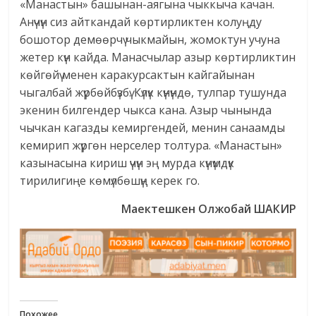
«Манастын» башынан-аягына чыккыча качан.
Анүчүн сиз айткандай көртирликтен колуңду
бошотор демөөрчү чыкмайын, жомоктун учуна
жетер күн кайда. Манасчылар азыр көртирликтин
көйгөйү менен каракурсактын кайгайынан
чыгалбай жүрбөйбүзбү. Күлүк күнүндө, тулпар тушунда
экенин билгендер чыкса кана. Азыр чынында
чычкан кагазды кемиргендей, менин санаамды
кемирип жүргөн нерселер толтура. «Манастын»
казынасына кириш үчүн эң мурда күнүмдүк
тирилигиңе көмүлбөшүң керек го.
Маектешкен Олжобай ШАКИР
Похожее