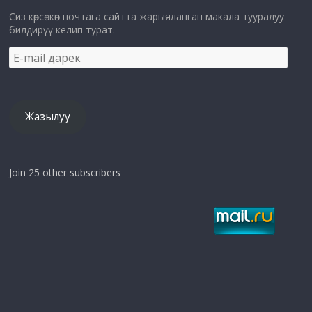
Сиз көрсөткөн почтага сайтта жарыяланган макала тууралуу
билдирүү келип турат.
E-
mail
дарек
Жазылуу
Join 25 other subscribers