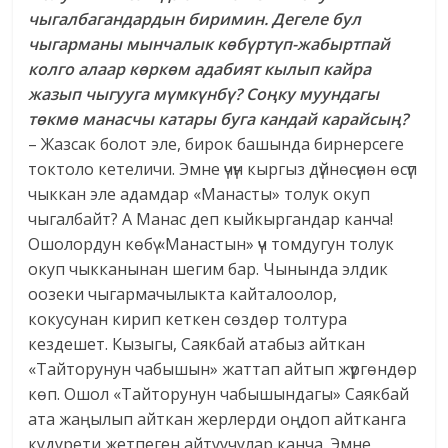
чыгалбагандардын биримин. Дегеле бул
чыгарманы мынчалык көбүртүп-жабыртпай
колго алаар көркөм адабият кылып кайра
жазып чыгууга мүмкүнбү? Соңку муундагы
төкмө манасчы катары буга кандай карайсың?
– Жазсак болот эле, бирок башында бирнерсеге
токтоло кетеличи. Эмне үчүн кыргыз дүйнөсүнөн өсүп
чыккан эле адамдар «Манасты» толук окуп
чыгалбайт? А Манас деп кыйкыргандар канча!
Ошолордун көбү «Манастын» үч томдугун толук
окуп чыкканынан шегим бар. Чынында элдик
оозеки чыгармачылыкта кайталоолор,
кокусунан кирип кеткен сөздөр толтура
кездешет. Кызыгы, Саякбай атабыз айткан
«Тайторунун чабышын» жаттап айтып жүргөндөр
көп. Ошол «Тайторунун чабышындагы» Саякбай
ата жаңылып айткан жерлерди оңдоп айтканга
кудурети жетпеген айтуучулар канча. Эмне