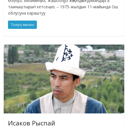
Өзүңүз, билимиңиз, жашооңуз жөнүндө окурмандарга
тааныштырып кетсеңиз. – 1975-жылдын 11-майында Ош
облусуна караштуу
Толугу менен
Исаков Рыспай