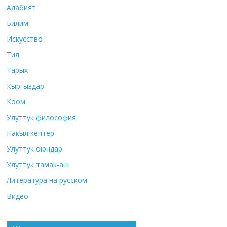
Адабият
Билим
Искусство
Тил
Тарых
Кыргыздар
Коом
Улуттук философия
Накыл кептер
Улуттук оюндар
Улуттук тамак-аш
Литература на русском
Видео