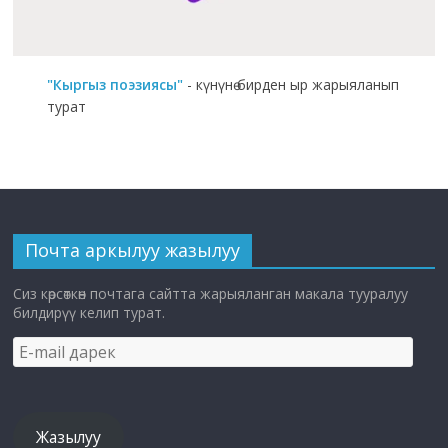
"Кыргыз поэзиясы"
- күнүнө бирден ыр жарыяланып
турат
Почта аркылуу жазылуу
Сиз көрсөткөн почтага сайтта жарыяланган макала тууралуу
билдирүү келип турат.
E-
mail
дарек
Жазылуу