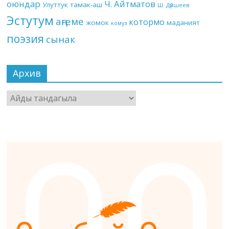
оюндар
Ч. Айтматов
Улуттук тамак-аш
Ш. Дүйшеев
Эстутум
аңгеме
котормо
жомок
маданият
комуз
поэзия
сынак
Архив
Архив