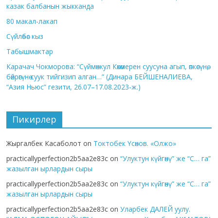
казак балбанын жыкканда
80 макал-лакап
Сүйлөбөс кыз
Табышмактар
Карачач Чокморова: “Сүймөнкул Көкөмерен суусуна агып, өпкөсүнө,
бөйрөгүнө суук тийгизип алган…” (Динара БЕЙШЕНАЛИЕВА,
“Азия Ньюс” гезити, 26.07–17.08.2023-ж.)
Пикирлер
Жыргалбек Касаболот
on
Токтобек Үсөнов. «Олжо»
practicallyperfection2b5aa2e83c
on
“Улуктун күйгөнү” же “С… га”
жазылган ырлардын сыры
practicallyperfection2b5aa2e83c
on
“Улуктун күйгөнү” же “С… га”
жазылган ырлардын сыры
practicallyperfection2b5aa2e83c
on
Уларбек ДАЛЕЙ уулу.