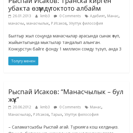
Рыспай Исаков: Транска кирген
убакта өзүмдү токтото албайм
,
,
26.01.2013
kmb3
0 Comments
Адабият
Манас
,
,
,
манасчы
манасчылык
Р.Исаков
Улуттук философия
Былтыр жыл соңунда манасчылар арасында сынак өтүп,
жыйынтыгында мыктылар тандалып алынган.
Конкурстун байге фонду 1 миллион сомду түзүп, анда 3
Толугу менен
Рыспай Исаков: “Манасчылык – бул
жүк”
,
20.06.2012
kmb3
0 Comments
Манас
,
,
,
Манасчылар
Р.Исаков
Тарых
Улуттук философия
– Саламатсызбы Рыспай агай. Түркияга кош келдиңиз.