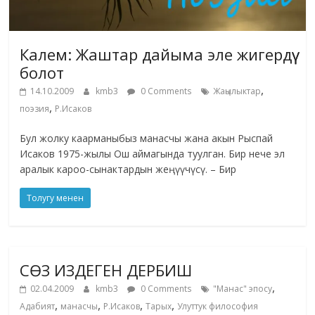
Калем: Жаштар дайыма эле жигердүү
болот
,
14.10.2009
kmb3
0 Comments
Жаңылыктар
,
поэзия
Р.Исаков
Бул жолку каарманыбыз манасчы жана акын Рыспай
Исаков 1975-жылы Ош аймагында туулган. Бир нече эл
аралык кароо-сынактардын жеңүүчүсү. – Бир
Толугу менен
СӨЗ ИЗДЕГЕН ДЕРБИШ
,
02.04.2009
kmb3
0 Comments
"Манас" эпосу
,
,
,
,
Адабият
манасчы
Р.Исаков
Тарых
Улуттук философия