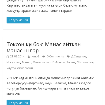
фонду Улуттук Филармония менен биргеликте
Кыргызстандагы эл-журтка кеңири белгилүү акын,
жазуучулардын жана жаш таланттардын
Толугу менен
Токсон күн бою Манас айткан
манасчылар
,
21.02.2014
kmb3
0 Comments
Д.Сыдыков
,
,
,
,
,
,
Искусство
Манас
Манасчылар
Р.Исаков
Тарых
У.Исмаилов
Улуттук философия
2013-жылдын июнь айында манасчылар “Айкөл Ааламы”
телеберүүсүнө тартылуу үчүн Таласка, Манас Ордого
чогулуп барышкан. Ал иш-чара аяктап калган кезде
манасчы
Толугу менен