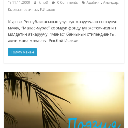
,
11.11.2009
kmb3
0 Comments
Адабият
Акындар.
,
Кыргыз поэзиясы
Р.Исаков
Кыргыз Республикасынын улуттук жазуучулар союзунун
мүчөсү, “Манас-мурас” коомдук фондунун жетекчисинин
милдетин аткаруучу, “Манас” банкынын стипендианты,
акын жана манасчы. Рысбай Исаков
Толугу менен