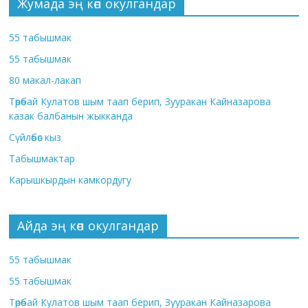
Жумада эң көп окулгандар
55 табышмак
55 табышмак
80 макал-лакап
Төрөбай Кулатов шым таап берип, Зууракан Кайназарова
казак балбанын жыкканда
Сүйлөбөс кыз
Табышмактар
Карышкырдын камкордугу
Айда эң көп окулгандар
55 табышмак
55 табышмак
Төрөбай Кулатов шым таап берип, Зууракан Кайназарова