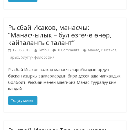
Рысбай Исаков, манасчы:
“Манасчылык – бул өзгөчө өнөр,
кайталангыс талант”
,
,
12.06.2013
kmb3
0 Comments
Манас
Р.Исаков
,
Тарых
Улуттук философия
Рысбай Исаков залкар манасчыларыбыздын ордун
баскан азыркы залкарлардын бири десек аша чапкандык
болбойт. Рысбай менен маегибиз Манас тууралуу ким
кандай
Толугу менен