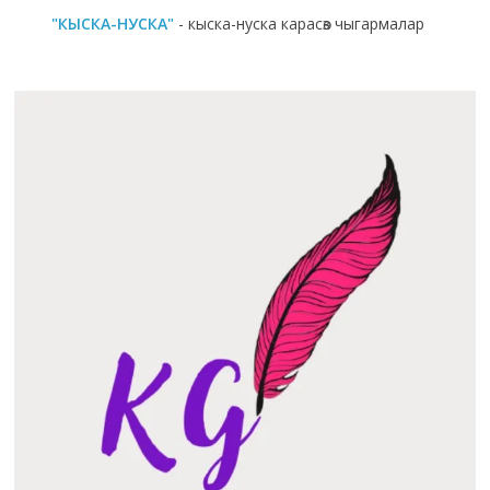
"КЫСКА-НУСКА"
- кыска-нуска карасөз чыгармалар