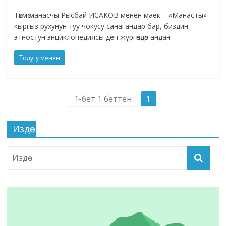
Төкмө манасчы Рысбай ИСАКОВ менен маек – «Манасты»
кыргыз рухунун туу чокусу санагандар бар, биздин
этностун энциклопедиясы деп жүргөндөр андан
Толугу менен
1-бет 1 беттен
1
Издөө