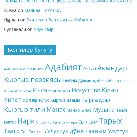
“АЛМА ӨСПӨГӨН АЙЫЛ” (кыргызчалаган Кыялбек АКМАТОВ)
Nusya
on
Мадина ТУРАЕВА
Нұрлан
on
Эки элдин баатыры — Кайдоол
Султанали
on
Улуу сөздөр
Белгилер булуту
Адабият
Акындар.
Акын
А.Осмонов
А.Абыкаев
Кыргыз поэзиясы
Билим
Дүйнөлүк адабият
Дүйнөлүк поэзия
Кино
Инсан
Искусство
Интернет
Ж.Касаболотов
Китеп
Кыргыздар
Кол өнөрчүлүк
Кыргыз даамы
Кыргыз тили
Манас
Музыка
Манасчылар
Накыл
Тарых
Нарк
Сын
кептер
Сүрөт
О. Шакир
Салт
Санжыра
Театр
Улуттук дүйнө тааным
Улуттук
Төкмө акын
Тил