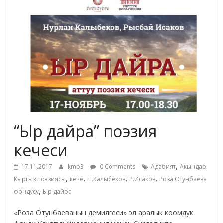
жана
адабияты
“Ыр дайра” поэзия
кечеси
,
17.11.2017
kmb3
0 Comments
Адабият
Акындар.
,
,
,
,
Кыргыз поэзиясы
кече
Н.Калыбеков
Р.Исаков
Роза Отунбаева
,
фондусу
Ыр дайра
«Роза Отунбаеванын демилгеси» эл аралык коомдук