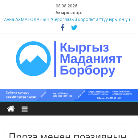
Skip
08.08.2026
to
Акыркылар:
#1-4 (55 сөз сынагы)
content
Анна АХМАТОВАНЫН “Сероглазый король” аттуу ыры он үч
акындын котормосунда
#11-12 (55 сөз сынагы)
#9-10 (55 сөз сынагы)
#5-8 (55 сөз сынагы)
Кыргыз
маданият
борбору
Проза менен поэзиянын
Кыргыз