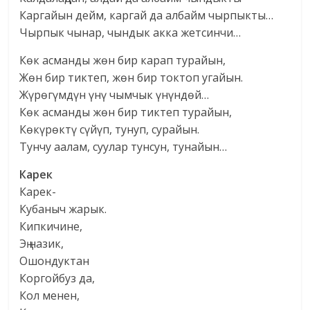
Каргайын дейм, каргай да албайм чырпыкты…
Чырпык чынар, чындык акка жетсинчи…
Көк асманды жөн бир карап турайын,
Жөн бир тиктеп, жөн бир токтоп угайын.
Жүрөгүмдүн үнү чымчык үнүндөй…
Көк асманды жөн бир тиктеп турайын,
Көкүрөктү сүйүп, тунуп, сурайын.
Тунчу аалам, суулар тунсун, тунайын…
Карек
Карек-
Кубаныч жарык.
Кипкичине,
Эң назик,
Ошондуктан
Коргойбуз да,
Кол менен,