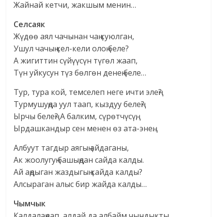
Жайнай кетчи, жакшым менин…
Селсаяк
Жүдөө аял чачынан чаң куюлган,
Ушул чачың кел-кели олоң беле?
А жигиттин сүйүүсүн түгөл жаап,
Түн уйкусун түз бөлгөн денең беле…
Тур, тура кой, темселеп неге ичти элең?
Турмушуңда уул таап, кыздуу белең?
Ырчы белең? А балким, сүрөтчүсүң,
Ырдашкандыр сен менен өз ата-энең…
Албуут тагдыр аягың айдаганы,
Ак жоолугуң башыңдан сайда калды.
Ай аңдыган жаздыгың кайда калды?
Алсыраган алыс бир жайда калды…
Чымчык
Калдалаңдап, алдай да албайм чындыкты