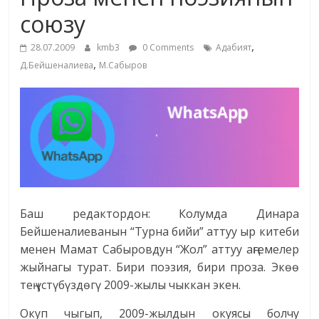
маданияты
союзу
жана
,
адабияты
28.07.2009
kmb3
0 Comments
Адабият
,
Д.Бейшеналиева
М.Сабыров
Баш редактордон: Колумда Динара
Бейшеналиеванын “Турна бийи” аттуу ыр китеби
менен Мамат Сабыровдун “Жол” аттуу аңгемелер
жыйнагы турат. Бири поэзия, бири проза. Экөө
тең үстүбүздөгү 2009-жылы чыккан экен.
Окуп чыгып, 2009-жылдын окуясы болчу