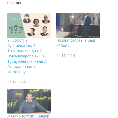
Похожее
Үч собол. Ү.
Поэзия саясатка баш
Култаеванын, Б.
ийбейт
Таштаналиевдин, Р.
04.11.2014
Жуманазарованын, Ж.
Турдубаевдин жана Э.
Ажыканованын
жооптору
25.12.2025
Ж.Осмонкулов: “Балдар