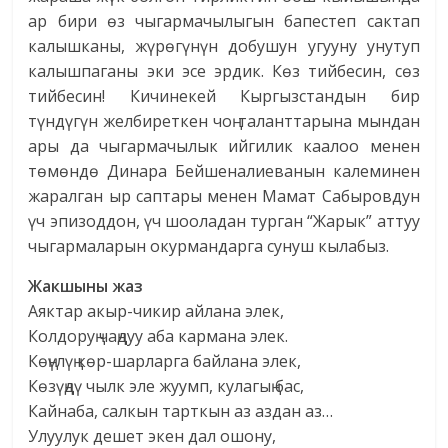
ар бири өз чыгармачылыгын бапестеп сактап
калышканы, жүрөгүнүн добушун угууну унутуп
калышпаганы эки эсе эрдик. Көз тийбесин, сөз
тийбесин! Кичинекей Кыргызстандын бир
түндүгүн желбиреткен чоң таланттарына мындан
ары да чыгармачылык ийгилик каалоо менен
төмөндө Динара Бейшеналиеванын калеминен
жаралган ыр саптары менен Мамат Сабыровдун
үч эпизоддон, үч шооладан турган “Жарык” аттуу
чыгармаларын окурмандарга сунуш кылабыз.
Жакшыны жаз
Аяктар акыр-чикир айлана элек,
Колдоруң чаңдуу аба кармана элек.
Көңүлүң көр-шарларга байлана элек,
Көзүңдү чылк эле жуумп, кулагың бас,
Кайнаба, салкын тарткын аз аздан аз…
Улуулук дешет экен дал ошону,