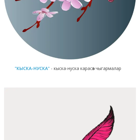
"КЫСКА-НУСКА"
- кыска-нуска карасөз чыгармалар