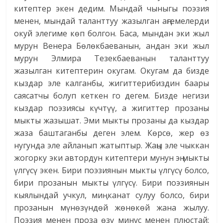
китептер экен дедим. Мындай чыныгы поэзия
менен, мындай таланттуу жазылган аңгемелерди
окуй элегиме көп болгон. Баса, мындан эки жыл
мурун Венера Бөлөкбаеванын, андан эки жыл
мурун Элмира Тезекбаеванын таланттуу
жазылган китептерин окугам. Окугам да бизде
кыздар эле калганбы, жигиттерибиздин баары
саясатчы болуп кеткен го дегем. Бизде негизи
кыздар поэзиясы күчтүү, а жигиттер прозаны
мыкты жазышат. Эми мыкты прозаны да кыздар
жаза баштаганбы деген элем. Көрсө, жер өз
нугунда эле айланып жатыптыр. Жаңы эле чыккан
жогорку эки автордун китептери мунун эң мыкты
үлгүсү экен. Бири поэзиянын мыкты үлгүсү болсо,
бири прозанын мыкты үлгүсү. Бири поэзиянын
кыялындай учкул, миң канат сулуу болсо, бири
прозанын мүнөзүндөй жөнөкөй жана жылуу.
Поэзия менен проза өзү минус менен плюстай: