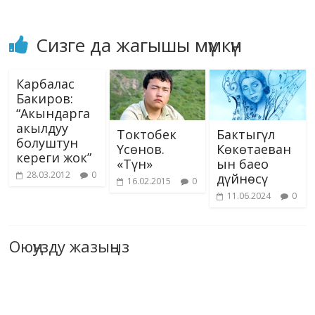
Сизге да жагышы мүмкүн
Карбалас
Бакиров:
“Акындарга
акылдуу
Токтобек
Бактыгүл
болуштун
Үсөнов.
Көкөтаеван
кереги жок”
«Түн»
ын баео
28.03.2012
0
дүйнөсү
16.02.2015
0
11.06.2024
0
Оюңузду жазыңыз