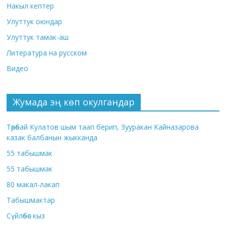
Накыл кептер
Улуттук оюндар
Улуттук тамак-аш
Литература на русском
Видео
Жумада эң көп окулгандар
Төрөбай Кулатов шым таап берип, Зууракан Кайназарова
казак балбанын жыкканда
55 табышмак
55 табышмак
80 макал-лакап
Табышмактар
Сүйлөбөс кыз