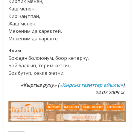
Кирпик менен,
Каш менен
Кир чаңытпай,
Жаш менен.
Мекеним да каректей,
Мекеним да каректе.
Элим
Боюңдан болоюнум, боор көтөрчү,
Бой балкып, терим кетсин…
Боз бүтүп, көккө жетчи.
«Кыргыз руху» (
«Кыргыз гезиттер айылы»
),
24.07.2009-ж.