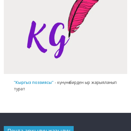
"Кыргыз поэзиясы"
- күнүнө бирден ыр жарыяланып
турат
Почта аркылуу жазылуу