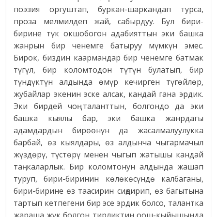
поэзия оргуштап, буркан-шаркандап турса,
проза мелмилдеп жай, сабырдуу. Бул бири-
бирине түк окшобогон адабияттын эки башка
жанрын бир ченемге батыруу мүмкүн эмес.
Бирок, биздин каармандар бир ченемге батмак
түгүл, бир коломтодон түтүн булатып, бир
түндүктүн алдында өмүр кечирген түгөйлөр,
жубайлар экенин эске алсак, кандай гана эрдик.
Эки бирдей чоң таланттын, болгондо да эки
башка кыялы бар, эки башка жанрдагы
адамдардын бирөөнүн да жасалмалуулукка
барбай, өз кыялдары, өз алдынча чыгармачыл
жүздөрү, түстөрү менен чыгып жатышы кандай
таң каларлык. Бир коломтонун алдында жашап
туруп, бири-биринин көлөкөсүндө калбаганы,
бири-бирине өз таасирин сиңдирип, өз багытына
тартып кетпегени бир эсе эрдик болсо, талантка
жараша жүк болгон тирликтин оош-кыйышында