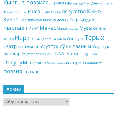
Кыргыз поэзиясы
Билим
Дүйнөлүк адабият
Дүйнөлүк поэзия
Кино
Инсан
Искусство
Интернет
Ж.Касаболотов
Китеп
Кыргыздар
Кол өнөрчүлүк
Кыргыз даамы
Кыргыз тили
Манас
Музыка
Манасчылар
Накыл
Тарых
Нарк
Сын
кептер
Сүрөт
О. Шакир
Салт
Санжыра
Театр
Улуттук дүйнө тааным
Улуттук
Төкмө акын
Тил
оюндар
Ч. Айтматов
Улуттук тамак-аш
Ш. Дүйшеев
Эстутум
аңгеме
котормо
жомок
маданият
комуз
поэзия
сынак
Архив
Архив