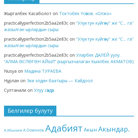
Жыргалбек Касаболот
on
Токтобек Үсөнов. «Олжо»
practicallyperfection2b5aa2e83c
on
“Улуктун күйгөнү” же “С… га”
жазылган ырлардын сыры
practicallyperfection2b5aa2e83c
on
“Улуктун күйгөнү” же “С… га”
жазылган ырлардын сыры
practicallyperfection2b5aa2e83c
on
Уларбек ДАЛЕЙ уулу.
“АЛМА ӨСПӨГӨН АЙЫЛ” (кыргызчалаган Кыялбек АКМАТОВ)
Nusya
on
Мадина ТУРАЕВА
Нұрлан
on
Эки элдин баатыры — Кайдоол
Султанали
on
Улуу сөздөр
Белгилер булуту
Адабият
Акындар.
Акын
А.Осмонов
А.Абыкаев