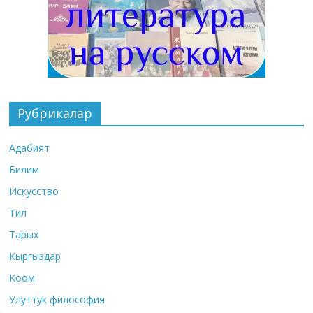
Рубрикалар
Адабият
Билим
Искусство
Тил
Тарых
Кыргыздар
Коом
Улуттук философия