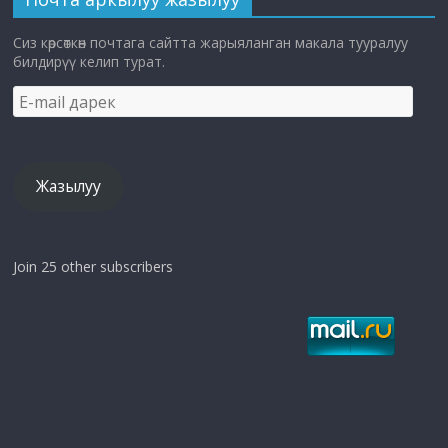
Сиз көрсөткөн почтага сайтта жарыяланган макала тууралуу
билдирүү келип турат.
E-
mail
дарек
Жазылуу
Join 25 other subscribers