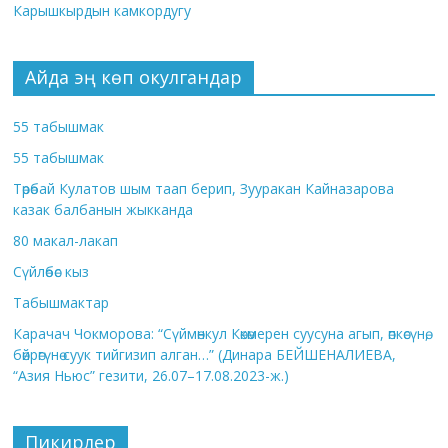
Карышкырдын камкордугу
Айда эң көп окулгандар
55 табышмак
55 табышмак
Төрөбай Кулатов шым таап берип, Зууракан Кайназарова
казак балбанын жыкканда
80 макал-лакап
Сүйлөбөс кыз
Табышмактар
Карачач Чокморова: “Сүймөнкул Көкөмерен суусуна агып, өпкөсүнө,
бөйрөгүнө суук тийгизип алган…” (Динара БЕЙШЕНАЛИЕВА,
“Азия Ньюс” гезити, 26.07–17.08.2023-ж.)
Пикирлер