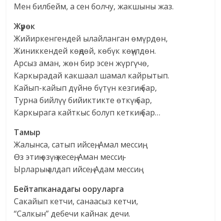
Мен билбейм, а сен болчу, жакшыны жаз.
Жүрөк
Жийиркенгендей ылайланган өмүрдөн,
Жиниккендей көңдөй, көбүк көңүлдөн.
Арсыз аман, жөн бир эсен жүргүчө,
Каркырадай какшаал шамал кайрытып.
Кайып-кайып дүйнө бүтүн кезгиң бар,
Турна бийлүү бийиктикте өткүң бар,
Каркырага кайткыс болуп кеткиң бар…
Тамыр
Жалынса, сатып ийсең, Амал мессиң,
Өз этиң өзүң жесең, Аман мессиң,
Ырларың алдап ийсең, Адам мессиң.
Бейтапканадагы ооруларга
Сакайып кетчи, санаасыз кетчи,
“Салкын” дебечи кайнак дечи.