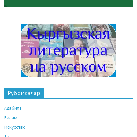
Рубрикалар
Адабият
Билим
Искусство
Тил