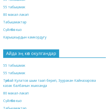
55 табышмак
80 макал-лакап
Табышмактар
Сүйлөбөс кыз
Карышкырдын камкордугу
Айда эң көп окулгандар
55 табышмак
55 табышмак
Төрөбай Кулатов шым таап берип, Зууракан Кайназарова
казак балбанын жыкканда
80 макал-лакап
Сүйлөбөс кыз
Табышмактар