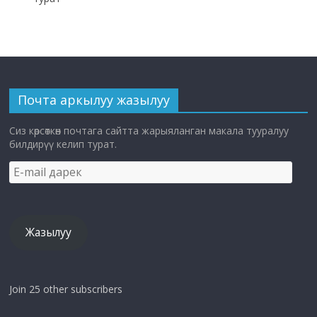
Почта аркылуу жазылуу
Сиз көрсөткөн почтага сайтта жарыяланган макала тууралуу
билдирүү келип турат.
E-
mail
дарек
Жазылуу
Join 25 other subscribers