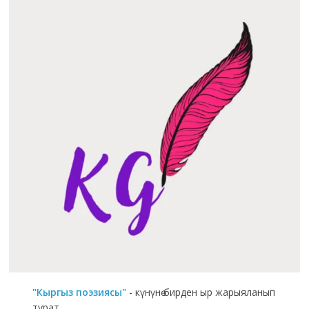
"Кыргыз поэзиясы"
- күнүнө бирден ыр жарыяланып
турат