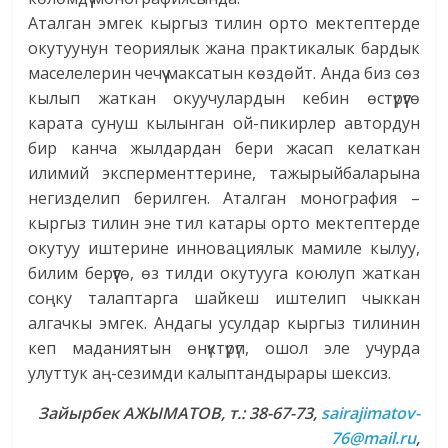
Аталган эмгек кыргыз тилин орто мектептерде
окутуунун теориялык жана практикалык бардык
маселелерин чечүү максатын көздөйт. Анда биз сөз
кылып жаткан окуучулардын кебин өстүрүүгө
карата сунуш кылынган ой-пикирлер автордун
бир канча жылдардан бери жасап келаткан
илимий эксперменттерине, тажырыйбаларына
негизделип берилген. Аталган монография –
кыргыз тилин эне тил катары орто мектептерде
окутуу иштерине инновациялык мамиле кылуу,
билим берүүгө, өз тилди окутууга коюлуп жаткан
соңку талаптарга шайкеш иштелип чыккан
алгачкы эмгек. Андагы усулдар кыргыз тилинин
кеп маданиятын өнүктүрүп, ошол эле учурда
улуттук аң-сезимди калыптандырары шексиз.
Зайырбек АЖЫМАТОВ, т.: 38-67-73,
sairajimatov-
76@mail.ru
,