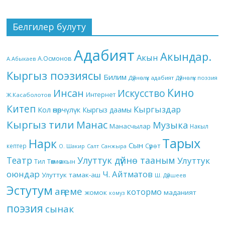
Белгилер булуту
Адабият
Акындар.
Акын
А.Осмонов
А.Абыкаев
Кыргыз поэзиясы
Билим
Дүйнөлүк адабият
Дүйнөлүк поэзия
Кино
Инсан
Искусство
Интернет
Ж.Касаболотов
Китеп
Кыргыздар
Кол өнөрчүлүк
Кыргыз даамы
Кыргыз тили
Манас
Музыка
Манасчылар
Накыл
Тарых
Нарк
Сын
кептер
Сүрөт
О. Шакир
Салт
Санжыра
Театр
Улуттук дүйнө тааным
Улуттук
Төкмө акын
Тил
оюндар
Ч. Айтматов
Улуттук тамак-аш
Ш. Дүйшеев
Эстутум
аңгеме
котормо
жомок
маданият
комуз
поэзия
сынак