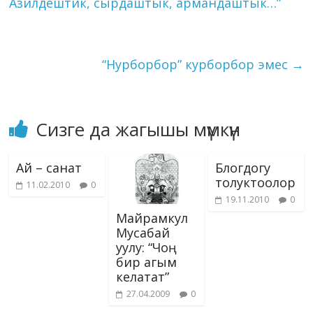
n
Азилдештик, сырдаштык, армандаштык…”
карата республиканын
ni
k
Жазуучулар союзунун
"Кыргыз адабияты"
ki
гезитине "Кыргызча
сүйлө…
“Нурборбор” курборбор эмес
→
Сизге да жагышы мүмкүн
Ай – санат
Блогдогу
толуктоолор
11.02.2010
0
19.11.2010
0
Майрамкул
Мусабай
уулу: “Чоң
бир агым
келатат”
27.04.2009
0