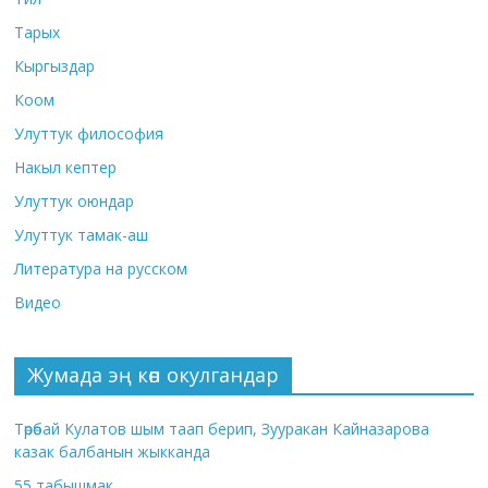
Тарых
Кыргыздар
Коом
Улуттук философия
Накыл кептер
Улуттук оюндар
Улуттук тамак-аш
Литература на русском
Видео
Жумада эң көп окулгандар
Төрөбай Кулатов шым таап берип, Зууракан Кайназарова
казак балбанын жыкканда
55 табышмак