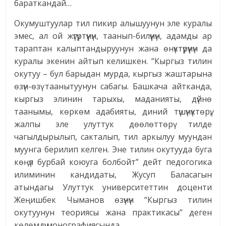
бараткандай…
Окумуштуулар тил пикир алышуунун эле куралы
эмес, ал ой жүгүртүүнүн, таанып-билүүнүн, адамды ар
тараптан калыптандыруунун жана өнүктүрүүнүн да
куралы экенин айтып келишкен. “Кыргыз тилин
окутуу – бул барыдан мурда, кыргыз жаштарына
өзүн-өзү таанытуунун сабагы. Башкача айтканда,
кыргыз элинин тарыхы, маданияты, дүйнө
таанымы, көркөм адабияты, диний түшүнүктөрү,
жалпы эле улуттук дөөлөттөрү тилде
чагылдырылып, сакталып, тил аркылуу муундан
муунга берилип келген. Эне тилин окутууда буга
көңүл бурбай коюуга болбойт” дейт педогогика
илиминин кандидаты, Жусуп Баласагын
атындагы Улуттук университеттин доценти
Жеңишбек Чыманов өзүнүн “Кыргыз тилин
окутуунун теориясы жана практикасы” деген
көлөмдүү монографиясында.