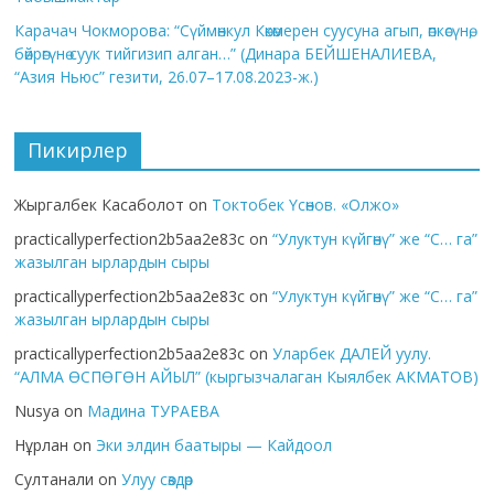
Карачач Чокморова: “Сүймөнкул Көкөмерен суусуна агып, өпкөсүнө,
бөйрөгүнө суук тийгизип алган…” (Динара БЕЙШЕНАЛИЕВА,
“Азия Ньюс” гезити, 26.07–17.08.2023-ж.)
Пикирлер
Жыргалбек Касаболот
on
Токтобек Үсөнов. «Олжо»
practicallyperfection2b5aa2e83c
on
“Улуктун күйгөнү” же “С… га”
жазылган ырлардын сыры
practicallyperfection2b5aa2e83c
on
“Улуктун күйгөнү” же “С… га”
жазылган ырлардын сыры
practicallyperfection2b5aa2e83c
on
Уларбек ДАЛЕЙ уулу.
“АЛМА ӨСПӨГӨН АЙЫЛ” (кыргызчалаган Кыялбек АКМАТОВ)
Nusya
on
Мадина ТУРАЕВА
Нұрлан
on
Эки элдин баатыры — Кайдоол
Султанали
on
Улуу сөздөр