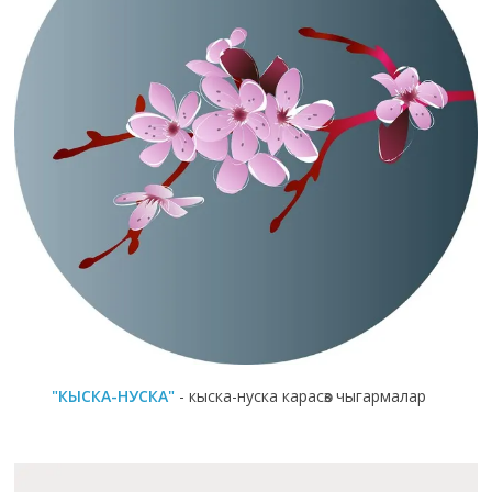
"КЫСКА-НУСКА"
- кыска-нуска карасөз чыгармалар