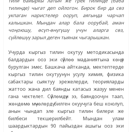
тили байыркы латын же грек тилинде (баба
тилинде) чыгат деп ойлогон. Бирок бир да сөз
укпаган наристелер ооруп, аягында чарчап
калышкан. Мындан алар бала оорубай, аман
чоңоюшу, өсүп-өнүгүшү үчүн аларга сөз,
сүйлөшүү зарыл деген тыянак чыгарышкан.
Учурда кыргыз тилин окутуу методикасында
балдардын ооз эки сүйлөө маданиятына көңүл
бурулган эмес. Башкача айтканда, мектептерде
кыргыз тилин окутуунун усулу химия, физика
сабактары сыяктуу эрежелерди, теорияларды
жаттоо жана дил баянды катасыз жазуу менен
гана чектелет. Сүйлөмдүн ээ, баяндоочун таап,
жөндөмө мүчөлөрдү билген окуучуга беш коюлуп,
анын чындап эле кыргыз тилин билери же
билбеси текшерилбейт. Мындан улам
шаардыктардын 90 пайыздан ашыгы ооз эки