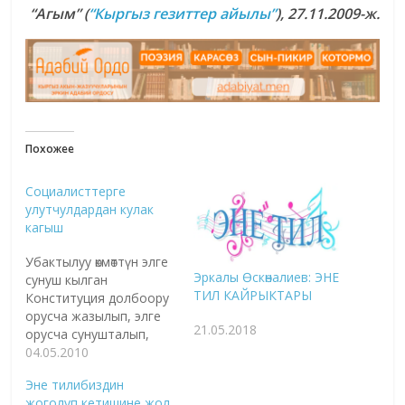
“Агым” (
“Кыргыз гезиттер айылы”
), 27.11.2009-ж.
Похожее
Социалисттерге
улутчулдардан кулак
кагыш
Убактылуу өкмөттүн элге
Эркалы Өскөналиев: ЭНЕ
сунуш кылган
ТИЛ КАЙРЫКТАРЫ
Конституция долбоору
орусча жазылып, элге
21.05.2018
орусча сунушталып,
эми араң кыргызчага
04.05.2010
которулуп жатат. Ошол
Эне тилибиздин
эле учурда аны
жоголуп кетишине жол