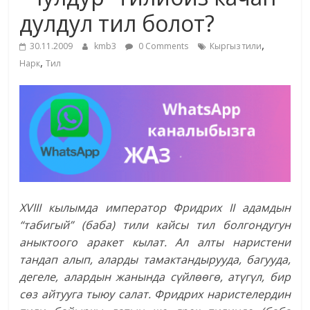
маданияты
дулдул тил болот?
жана
,
адабияты
30.11.2009
kmb3
0 Comments
Кыргыз тили
,
Нарк
Тил
XVIII кылымда император Фридрих II адамдын
“табигый” (баба) тили кайсы тил болгондугун
аныктоого аракет кылат. Ал алты наристени
тандап алып, аларды тамактандырууда, багууда,
дегеле, алардын жанында сүйлөөгө, атүгүл, бир
сөз айтууга тыюу салат. Фридрих наристелердин