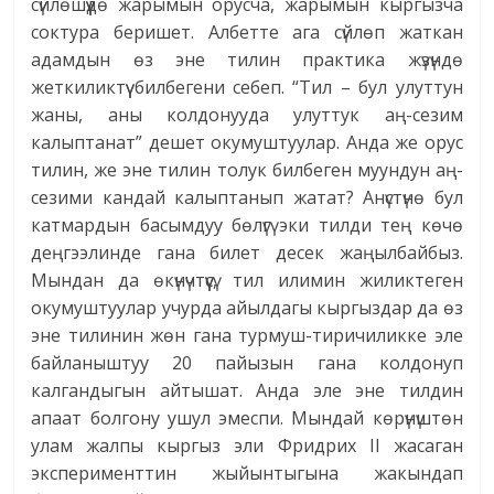
сүйлөшүүдө жарымын орусча, жарымын кыргызча
соктура беришет. Албетте ага сүйлөп жаткан
адамдын өз эне тилин практика жүзүндө
жеткиликтүү билбегени себеп. “Тил – бул улуттун
жаны, аны колдонууда улуттук аң-сезим
калыптанат” дешет окумуштуулар. Анда же орус
тилин, же эне тилин толук билбеген муундун аң-
сезими кандай калыптанып жатат? Анүстүнө бул
катмардын басымдуу бөлүгү эки тилди тең көчө
деңгээлинде гана билет десек жаңылбайбыз.
Мындан да өкүнүчтүүсү, тил илимин жиликтеген
окумуштуулар учурда айылдагы кыргыздар да өз
эне тилинин жөн гана турмуш-тиричиликке эле
байланыштуу 20 пайызын гана колдонуп
калгандыгын айтышат. Анда эле эне тилдин
апаат болгону ушул эмеспи. Мындай көрүнүштөн
улам жалпы кыргыз эли Фридрих II жасаган
эксперименттин жыйынтыгына жакындап