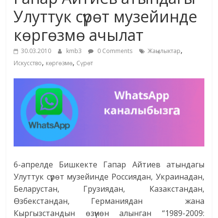
маданияты
Улуттук сүрөт музейинде
жана
көргөзмө ачылат
адабияты
,
30.03.2010
kmb3
0 Comments
Жаңылыктар
,
,
Искусство
көргөзмө
Сүрөт
6-апрелде Бишкекте Гапар Айтиев атындагы
Улуттук сүрөт музейинде Россиядан, Украинадан,
Беларустан, Грузиядан, Казакстандан,
Өзбекстандан, Германиядан жана
Кыргызстандын өзүнөн алынган “1989-2009: