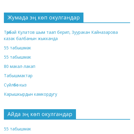
Жумада эң көп окулгандар
Төрөбай Кулатов шым таап берип, Зууракан Кайназарова
казак балбанын жыкканда
55 табышмак
55 табышмак
80 макал-лакап
Табышмактар
Сүйлөбөс кыз
Карышкырдын камкордугу
Айда эң көп окулгандар
55 табышмак