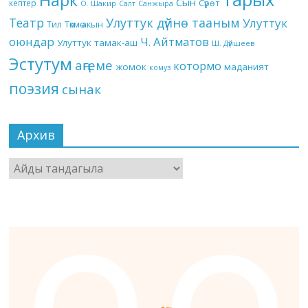
Нарк
Сын
кептер
Сүрөт
О. Шакир
Салт
Санжыра
Театр
Улуттук дүйнө тааным
Улуттук
Төкмө акын
Тил
оюндар
Ч. Айтматов
Улуттук тамак-аш
Ш. Дүйшеев
Эстутум
аңгеме
котормо
жомок
маданият
комуз
поэзия
сынак
Архив
Архив