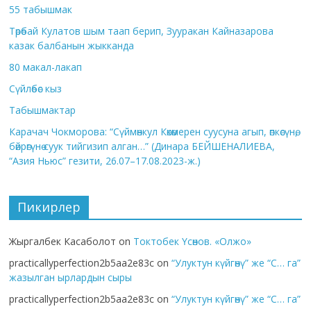
55 табышмак
Төрөбай Кулатов шым таап берип, Зууракан Кайназарова
казак балбанын жыкканда
80 макал-лакап
Сүйлөбөс кыз
Табышмактар
Карачач Чокморова: “Сүймөнкул Көкөмерен суусуна агып, өпкөсүнө,
бөйрөгүнө суук тийгизип алган…” (Динара БЕЙШЕНАЛИЕВА,
“Азия Ньюс” гезити, 26.07–17.08.2023-ж.)
Пикирлер
Жыргалбек Касаболот
on
Токтобек Үсөнов. «Олжо»
practicallyperfection2b5aa2e83c
on
“Улуктун күйгөнү” же “С… га”
жазылган ырлардын сыры
practicallyperfection2b5aa2e83c
on
“Улуктун күйгөнү” же “С… га”