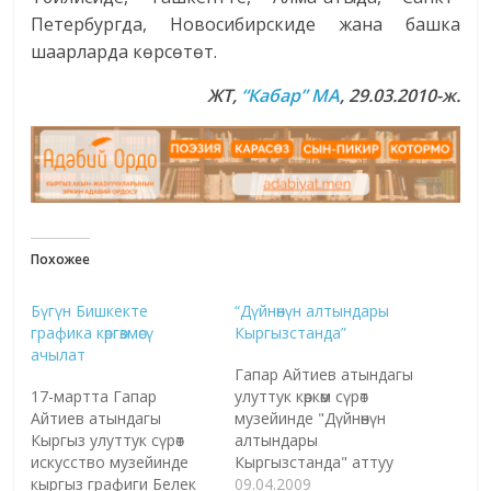
Петербургда, Новосибирскиде жана башка
шаарларда көрсөтөт.
ЖТ
,
“Кабар” МА
, 29.03.2010-ж.
Похожее
Бүгүн Бишкекте
“Дүйнөнүн алтындары
графика көргөзмөсү
Кыргызстанда”
ачылат
Гапар Айтиев атындагы
17-мартта Гапар
улуттук көркөм сүрөт
Айтиев атындагы
музейинде "Дүйнөнүн
Кыргыз улуттук сүрөт
алтындары
искусство музейинде
Кыргызстанда" аттуу
кыргыз графиги Белек
көргөзмө өтүүдө. Азия,
09.04.2009