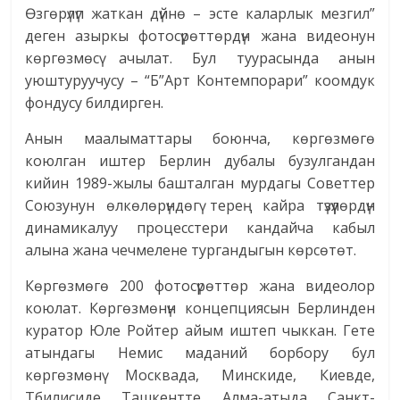
Өзгөрүлүп жаткан дүйнө – эсте каларлык мезгил”
деген азыркы фотосүрөттөрдүн жана видеонун
көргөзмөсү ачылат. Бул туурасында анын
уюштуруучусу – “Б”Арт Контемпорари” коомдук
фондусу билдирген.
Анын маалыматтары боюнча, көргөзмөгө
коюлган иштер Берлин дубалы бузулгандан
кийин 1989-жылы башталган мурдагы Советтер
Союзунун өлкөлөрүндөгү терең кайра түзүүлөрдүн
динамикалуу процесстери кандайча кабыл
алына жана чечмелене тургандыгын көрсөтөт.
Көргөзмөгө 200 фотосүрөттөр жана видеолор
коюлат. Көргөзмөнүн концепциясын Берлинден
куратор Юле Ройтер айым иштеп чыккан. Гете
атындагы Немис маданий борбору бул
көргөзмөнү Москвада, Минскиде, Киевде,
Тбилисиде, Ташкентте, Алма-атыда, Санкт-