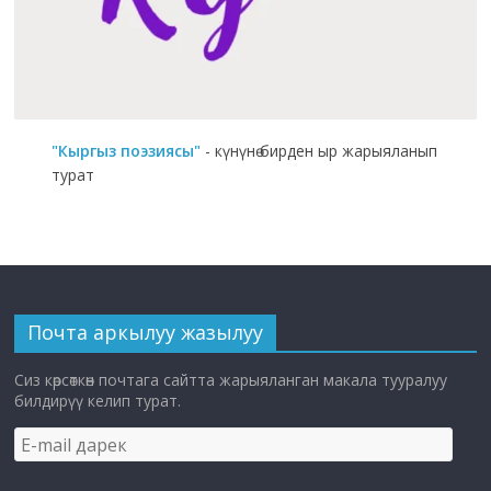
"Кыргыз поэзиясы"
- күнүнө бирден ыр жарыяланып
турат
Почта аркылуу жазылуу
Сиз көрсөткөн почтага сайтта жарыяланган макала тууралуу
билдирүү келип турат.
E-
mail
дарек