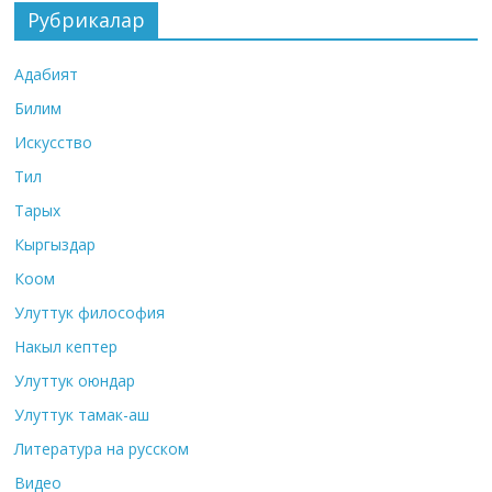
Рубрикалар
Адабият
Билим
Искусство
Тил
Тарых
Кыргыздар
Коом
Улуттук философия
Накыл кептер
Улуттук оюндар
Улуттук тамак-аш
Литература на русском
Видео