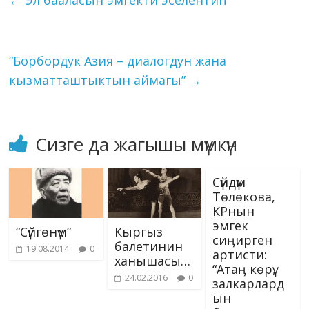
←
Эл бааласын эмгекти эселентип
o
m
n
p
g
as
Li
эмгектери
k
p
er
s
сунушталмакчы. Келген
n
3 миң сүрөттүн ичинен
ni
k
"Менин өлкөм",…
“Борбордук Азия – диалогдун жана
ki
кызматташтыктын аймагы”
→
Сизге да жагышы мүмкүн
Сүйдүм
Төлөкова,
КРнын
эмгек
“Сүйгөнүм”
Кыргыз
сиӊирген
балетинин
19.08.2014
0
артисти:
ханышасы…
“Атаӊ көрү,
24.02.2016
0
залкарлард
ын