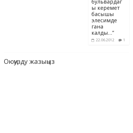
бульвардаг
ы керемет
басышы
элесимде
гана
калды…”
22.06.2012
1
Оюңузду жазыңыз