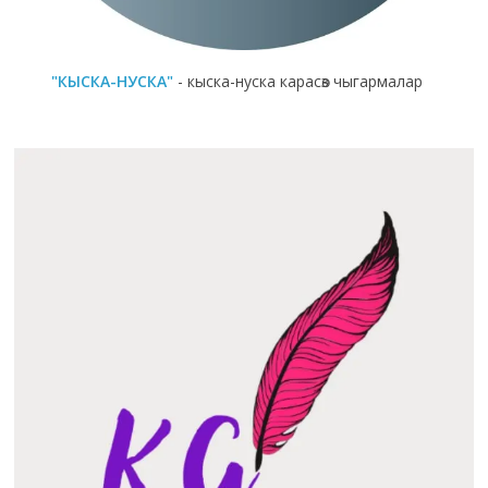
"КЫСКА-НУСКА"
- кыска-нуска карасөз чыгармалар