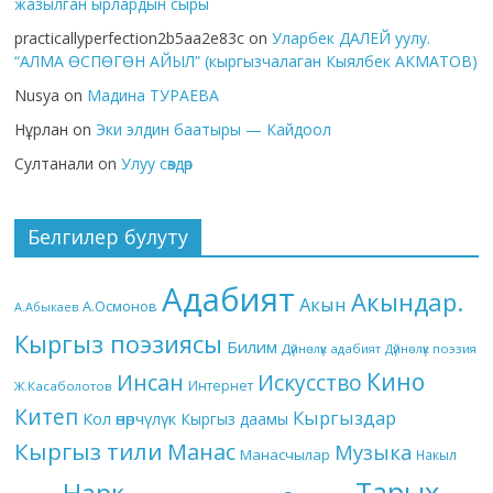
жазылган ырлардын сыры
practicallyperfection2b5aa2e83c
on
Уларбек ДАЛЕЙ уулу.
“АЛМА ӨСПӨГӨН АЙЫЛ” (кыргызчалаган Кыялбек АКМАТОВ)
Nusya
on
Мадина ТУРАЕВА
Нұрлан
on
Эки элдин баатыры — Кайдоол
Султанали
on
Улуу сөздөр
Белгилер булуту
Адабият
Акындар.
Акын
А.Осмонов
А.Абыкаев
Кыргыз поэзиясы
Билим
Дүйнөлүк адабият
Дүйнөлүк поэзия
Кино
Инсан
Искусство
Интернет
Ж.Касаболотов
Китеп
Кыргыздар
Кол өнөрчүлүк
Кыргыз даамы
Кыргыз тили
Манас
Музыка
Манасчылар
Накыл
Тарых