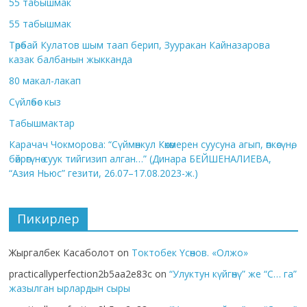
55 табышмак
55 табышмак
Төрөбай Кулатов шым таап берип, Зууракан Кайназарова
казак балбанын жыкканда
80 макал-лакап
Сүйлөбөс кыз
Табышмактар
Карачач Чокморова: “Сүймөнкул Көкөмерен суусуна агып, өпкөсүнө,
бөйрөгүнө суук тийгизип алган…” (Динара БЕЙШЕНАЛИЕВА,
“Азия Ньюс” гезити, 26.07–17.08.2023-ж.)
Пикирлер
Жыргалбек Касаболот
on
Токтобек Үсөнов. «Олжо»
practicallyperfection2b5aa2e83c
on
“Улуктун күйгөнү” же “С… га”
жазылган ырлардын сыры