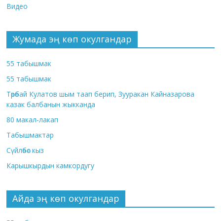
Видео
Жумада эң көп окулгандар
55 табышмак
55 табышмак
Төрөбай Кулатов шым таап берип, Зууракан Кайназарова
казак балбанын жыкканда
80 макал-лакап
Табышмактар
Сүйлөбөс кыз
Карышкырдын камкордугу
Айда эң көп окулгандар