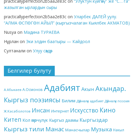
practicallyperfection2b5aa2e83c
on
“Улуктун күйгөнү” же “С… га”
жазылган ырлардын сыры
practicallyperfection2b5aa2e83c
on
Уларбек ДАЛЕЙ уулу.
“АЛМА ӨСПӨГӨН АЙЫЛ” (кыргызчалаган Кыялбек АКМАТОВ)
Nusya
on
Мадина ТУРАЕВА
Нұрлан
on
Эки элдин баатыры — Кайдоол
Султанали
on
Улуу сөздөр
Белгилер булуту
Адабият
Акындар.
Акын
А.Осмонов
А.Абыкаев
Кыргыз поэзиясы
Билим
Дүйнөлүк адабият
Дүйнөлүк поэзия
Кино
Инсан
Искусство
Интернет
Ж.Касаболотов
Китеп
Кыргыздар
Кол өнөрчүлүк
Кыргыз даамы
Кыргыз тили
Манас
Музыка
Манасчылар
Накыл