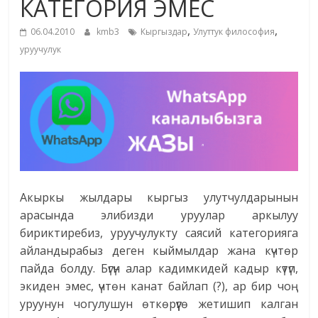
КАТЕГОРИЯ ЭМЕС
жана
,
,
адабияты
06.04.2010
kmb3
Кыргыздар
Улуттук философия
уруучулук
Акыркы жылдары кыргыз улутчулдарынын
арасында элибизди уруулар аркылуу
бириктиребиз, уруучулукту саясий категорияга
айландырабыз деген кыймылдар жана күчтөр
пайда болду. Бүгүн алар кадимкидей кадыр күтүп,
экиден эмес, үчтөн канат байлап (?), ар бир чоң
уруунун чогулушун өткөрүүгө жетишип калган