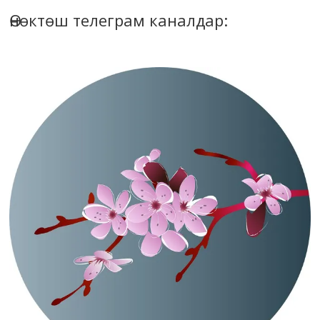
Өнөктөш телеграм каналдар: