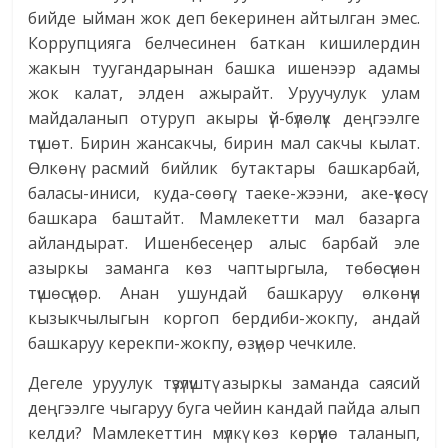
бийде ыйман жок деп бекеринен айтылган эмес.
Коррупцияга белчесинен баткан кишилердин
жакын туугандарынан башка ишенээр адамы
жок калат, элден ажырайт. Уруучулук улам
майдаланып отуруп акыры үй-бүлөлүк деңгээлге
түшөт. Бирин жансакчы, бирин мал сакчы кылат.
Өлкөнү расмий бийлик бутактары башкарбай,
баласы-иниси, куда-сөөгү, таеке-жээни, аке-үкөсү
башкара баштайт. Мамлекетти мал базарга
айландырат. Ишенбесеңер алыс барбай эле
азыркы заманга көз чаптыргыла, төбөсүнөн
түшөсүңөр. Анан ушундай башкаруу өлкөнүн
кызыкчылыгын коргоп бердиби-жокпу, андай
башкаруу керекпи-жокпу, өзүңөр чечкиле.
Дегеле уруулук түзүлүштү азыркы заманда саясий
деңгээлге чыгаруу буга чейин кандай пайда алып
келди? Мамлекеттин мүлкү көз көрүүнө таланып,