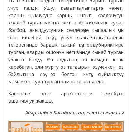
кызыкчылыктардын тегерегинде бириге турган
учур келди. Ушул кызыкчылыктарга ченеп,
каршы чыкчусуна каршы чыгып, колдочусун
колдой турган мезгил жетти. Ар кимисине курал
болбой, акылдуусунган сөздөрүнө сыпаалык үчүн
баш ийкебей, өзүбүз ушул кызыкчылыктардын
тегерегинде бардык саясий күчтөрдү бириктире
турган, аларды ошонун негизинде сынай турган
убакыт болду. Өз алдынча, эч кимдин көзүн
карабаган, эли-журту өз тагдырын өзү чечкен, өз
байлыгына өзү ээ болгон күчтүү, сыймыктуу
мамлекет кура турган заман жакындады.
Канчалык эрте аракеттенсек өлкөбүзгө
ошончолук жакшы.
Жыргалбек Касаболотов, кыргыз жараны