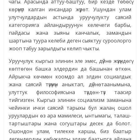
чагы. Арасында аттуу-баштуу, бир кезде төбөсү
көрүнүп калган инсандар жүрөт. Ушундан улам
улутчулдардын астында уруучулукту саясий
категорияга айландыруунун келечеги барбы,
пайдасы жана зыяны канчалык, замандын
шартына туура келеби деген сыяктуу суроолорго
жооп табуу зарылдыгы келип чыкты.
Уруучулук кыргыз элинин эле эмес, дүйнө жүзүндөгү
көптөгөн башка элдердин да башынан өткөн.
Айрыкча көчмөн коомдо ал элдин социалдык
жана саясий түзүмүн аныктап, дүйнөтаанымына,
улуттук философиясына түздөн-түз таасир
тийгизген. Кыргыз элинин социализм заманына
чейинки ички саясий тарыхы бул жалаң ошол
уруулардын өз ара мамилеси, ынтымагы, талаш-
тартыштары жана согуштары десек да болот.
Ошондон улам, тилекке каршы, биз баатыр
дегендердин көбү жалпы элдик баатырга айлана