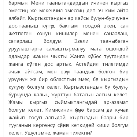
бармын. Мени тааныгандардын ичинен кыргыз
эмессиң же мекенчил эмессиң деп эч ким айта
албайт. Кыргызстандын ар кайсы булуң-бурчунан
дос-тааныш күттүм, бактым тоодой экен, сан
жетпеген сонун кишилер менен санаалаш,
сапарлаш болдум. Эзели тааныбаган
уруулаштарга салыштырмалуу мага ошондой
адамдар жакын чыкты. Жанга күйбөс туугандан
жанга күйгөн дос артык. Астейдил тилегимди
ачык айтсам, мен өзүм таандык болгон бир
уруунун же бир областтын эмес, бүт кыргыздын
кулуну болгум келет. Кыргызстандын бүт булуң-
бурчунда калың журттун батасын алгым келет.
Жамы кыргыз сыймыктангыдай эр-азамат
болгум келет. Кимисинин үйүнө барсам да кучак
жайып тосуп алгыдай, кыргыздын баары бир
тууганын көргөнсүп сүйүнүп кеткидей киши болгум
келет. Ушул эмне, жаман тилекпи?