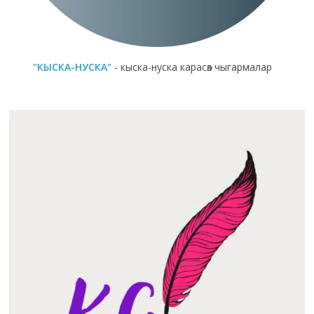
"КЫСКА-НУСКА"
- кыска-нуска карасөз чыгармалар