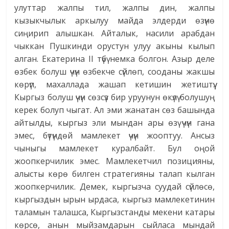
улуттар жалпы тил, жалпы дин, жалпы
кызыкчылык аркылуу майда элдерди өзүнө
сиңирип алышкан. Айталык, насили арабдан
чыккан Пушкинди орустун улуу акыны кылып
алган. Екатерина II түбү немка болгон. Азыр деле
өзбек болуш үчүн өзбекче сүйлөп, сооданы жакшы
көрүп, махаллада жашап кетишин жетиштүү.
Кыргыз болуш үчүн сөзсүз бир уруунун өкүлү болушуң
керек болуп чыгат. Ал эми жанатан сөз башында
айтылды, кыргыз эли мындан ары өзү үчүн гана
эмес, бүтүндөй мамлекет үчүн жооптуу. Ансыз
чыныгы мамлекет куралбайт. Бул оңой
жоопкерчилик эмес. Мамлекетчил позицияны,
алысты көрө билген стратегияны талап кылган
жоопкерчилик. Демек, кыргызча суудай сүйлөсө,
кыргыздын ырын ырдаса, кыргыз мамлекетинин
таламын талашса, Кыргызстанды мекени катары
көрсө, анын мыйзамдарын сыйласа мындай