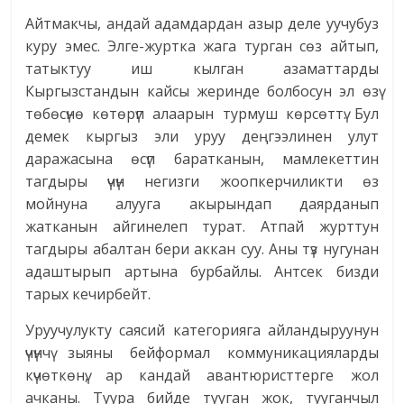
Айтмакчы, андай адамдардан азыр деле уучубуз
куру эмес. Элге-журтка жага турган сөз айтып,
татыктуу иш кылган азаматтарды
Кыргызстандын кайсы жеринде болбосун эл өзү
төбөсүнө көтөрүп алаарын турмуш көрсөттү. Бул
демек кыргыз эли уруу деңгээлинен улут
даражасына өсүп баратканын, мамлекеттин
тагдыры үчүн негизги жоопкерчиликти өз
мойнуна алууга акырындап даярданып
жатканын айгинелеп турат. Атпай журттун
тагдыры абалтан бери аккан суу. Аны түз нугунан
адаштырып артына бурбайлы. Антсек бизди
тарых кечирбейт.
Уруучулукту саясий категорияга айландыруунун
үчүнчү зыяны бейформал коммуникацияларды
күчөткөнү, ар кандай авантюристтерге жол
ачканы. Туура бийде тууган жок, тууганчыл