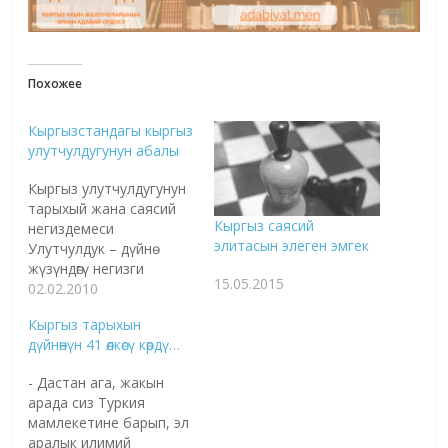
Похожее
Кыргызстандагы кыргыз
улутчулдугунун абалы
Кыргыз улутчулдугунун
тарыхый жана саясий
Кыргыз саясий
негиздемеси
элитасын элеген эмгек
Улутчулдук – дүйнө
жүзүндөгү негизги
15.05.2015
саясий
02.02.2010
платформалардын бири
Кыргыз тарыхын
жана алардын эң
дүйнөнүн 41 өлкөсү көрдү…
туруктуусу. Ал табигый
нерселерге
- Дастан ага, жакын
негизделген. Анткени
арада сиз Туркия
улут – дин, тап, үй-бүлө
мамлекетине барып, эл
сыяктуу эле адамзат
аралык илимий