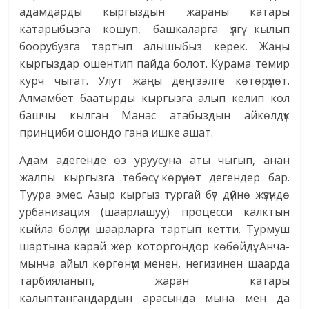
адамдарды кыргыздын жараны катары
катарыбызга кошуп, башкаларга үлгү кылып
боорубузга тартып алышыбыз керек. Жаңы
кыргыздар ошентип пайда болот. Курама темир
курч чыгат. Улут жаңы деңгээлге көтөрүлөт.
Алмамбет баатырды кыргызга алып келип кол
башчы кылган Манас атабыздын айкөлдүк
принциби ошондо гана ишке ашат.
Адам адегенде өз уруусуна аты чыгып, анан
жалпы кыргызга төбөсү көрүнөт дегендер бар.
Туура эмес. Азыр кыргыз тургай бүт дүйнө жүзүндө
урбанизация (шаарлашуу) процесси калктын
кыйла бөлүгүн шаарларга тартып кетти. Турмуш
шартына карай жер которгондор көбөйдү. Анча-
мынча айыл көргөнүм менен, негизинен шаарда
тарбияланып, жаран катары
калыптангандардын арасында мына мен да