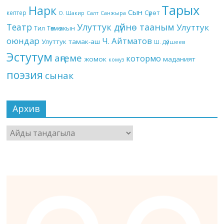
Тарых
Нарк
Сын
кептер
Сүрөт
О. Шакир
Салт
Санжыра
Театр
Улуттук дүйнө тааным
Улуттук
Төкмө акын
Тил
оюндар
Ч. Айтматов
Улуттук тамак-аш
Ш. Дүйшеев
Эстутум
аңгеме
котормо
жомок
маданият
комуз
поэзия
сынак
Архив
Архив