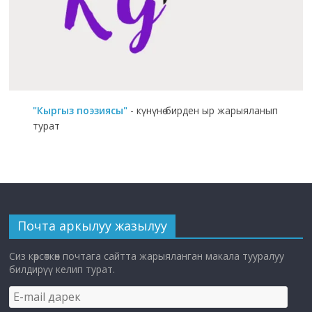
"Кыргыз поэзиясы"
- күнүнө бирден ыр жарыяланып
турат
Почта аркылуу жазылуу
Сиз көрсөткөн почтага сайтта жарыяланган макала тууралуу
билдирүү келип турат.
E-
mail