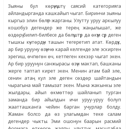
Зыяны бул көрүнүштү саясий категорияга
айландырганда кашкайып чыгат. Биринчи зыяны
кыргыз элин бөлүп-жарганы. Улутту уруу аркылуу
кошобуз дегендер же терең жаңылышат, же
өздөрү билип-билбесе да бөлүштүр да өкүм сүр деген
тышкы күчтөрдүн ташын тегеретип атат. Көрдүк,
ар бир урууну өзүнчө карай келгенде эле эскирген
эрегиш, өчпөгөн өч, кетпеген кекээр чыгат экен.
Ар бир уруунун санжырасы өзүн мактап, башканы
жерге таптап кирет экен. Менин атам бай эле,
сенин атаң кул эле деген сөздөр шайтандын
чырагына май тамызат экен. Мына жакынкы эле
жылдары, айыл өкмөттөр шайланып турган
заманда бир айылдын ичи уруу-уруу болуп
жаатташканга чейин барган учурлар болду.
Жаман болсо да өз улагымдан теке салам
дегендер чыкты. Эми ошонун баарын расмий
формага өткөрсө жалпы улуттук масштабда