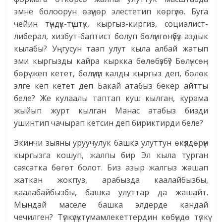
эмне болоорун өзүңөр элестетип көргүлө. Буга
чейин түндүк-түштүк, кыргыз-киргиз, социалист-
либерал, хизбут-баптист болуп бөлүнгөнүбүз аздык
кылабы? Уңгусун таап улут кыла албай жатып
эми кыргызды кайра кыркка бөлөбүзбү? Бөлүнсөң
бөрү жеп кетет, бөлүнүп калды кыргыз деп, бөлөк
элге кеп кетет деп Бакай атабыз бекер айтты
беле? Же кулаалы таптап куш кылган, курама
жыйып журт кылган Манас атабыз бизди
ушинтип чачырап кетсин деп бириктирди беле?
Экинчи зыяны уруучулук башка улуттун өкүлдөрүн
кыргызга кошуп, жалпы бир Эл кыла турган
саясатка бөгөт болот. Биз азыр жалгыз жашап
жаткан жокпуз, арабызда каалайбызбы,
каалабайбызбы, башка улуттар да жашайт.
Мындай маселе башка элдерде кандай
чечилген? Түпкүлүктүү мамлекеттердин көбүндө түпкү