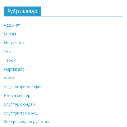
Рубрикалар
Адабият
Билим
Искусство
Тил
Тарых
Кыргыздар
Коом
Улуттук философия
Накыл кептер
Улуттук оюндар
Улуттук тамак-аш
Литература на русском