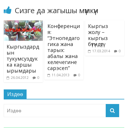
Сизге да жагышы мүмкүн
Конференци
Кыргыз
я:
жолу –
“Этнопедаго
кыргыз
гика жана
бүтүндүгү
Кыргыздард
тарых:
17.03.2014
0
ын
абалы жана
тукумсуздук
келечегине
ка каршы
сарэсеп”
ырымдары
11.04.2013
0
26.04.2012
0
Издөө