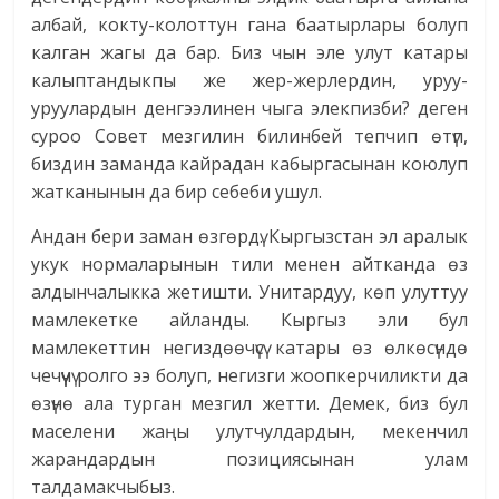
албай, кокту-колоттун гана баатырлары болуп
калган жагы да бар. Биз чын эле улут катары
калыптандыкпы же жер-жерлердин, уруу-
уруулардын денгээлинен чыга элекпизби? деген
суроо Совет мезгилин билинбей тепчип өтүп,
биздин заманда кайрадан кабыргасынан коюлуп
жатканынын да бир себеби ушул.
Андан бери заман өзгөрдү. Кыргызстан эл аралык
укук нормаларынын тили менен айтканда өз
алдынчалыкка жетишти. Унитардуу, көп улуттуу
мамлекетке айланды. Кыргыз эли бул
мамлекеттин негиздөөчүсү катары өз өлкөсүндө
чечүүчү ролго ээ болуп, негизги жоопкерчиликти да
өзүнө ала турган мезгил жетти. Демек, биз бул
маселени жаңы улутчулдардын, мекенчил
жарандардын позициясынан улам
талдамакчыбыз.