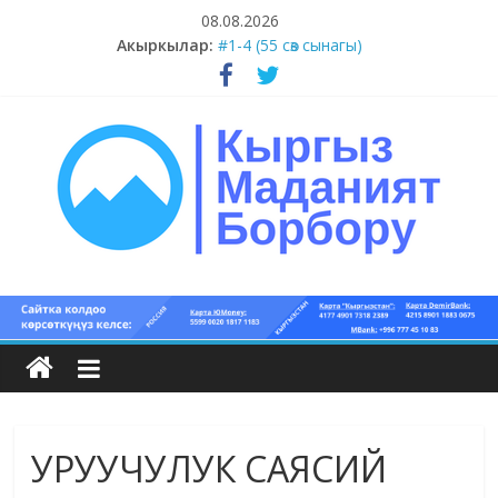
Skip
08.08.2026
to
Акыркылар:
#1-4 (55 сөз сынагы)
content
#13-14 (55 сөз сынагы)
#11-12 (55 сөз сынагы)
#9-10 (55 сөз сынагы)
#5-8 (55 сөз сынагы)
Кыргыз
маданият
борбору
УРУУЧУЛУК САЯСИЙ
Кыргыз
маданияты