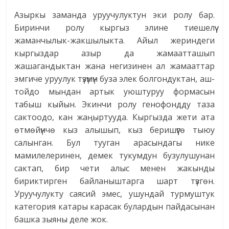
Азыркы заманда уруучулуктун эки ролу бар.
Биринчи ролу кыргыз элине тиешелүү
жаманчылык-жакшылыкта. Айыл жериндеги
кыргыздар азыр да жамаатташып
жашагандыктан жана негизинен ал жамааттар
эмгиче уруулук түзүмүн буза элек болгондуктан, аш-
тойдо мындан артык уюштуруу формасын
табыш кыйын. Экинчи ролу генофондду таза
сактоодо, кан жаңыртууда. Кыргызда жети ата
өтмөйүнчө кыз алышып, кыз беришүүгө тыюу
салынган. Бул тууган арасындагы нике
мамилелеринен, демек тукумдун бузулушунан
сактап, бир чети алыс менен жакынды
бириктирген байланыштарга шарт түзгөн.
Уруучулукту саясий эмес, ушундай турмуштук
категория катары карасак булардын пайдасынан
башка зыяны деле жок.