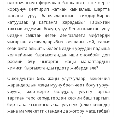
өлкөнү чоочун фирмалар башкарып, элге-жерге
коркунуч келтирип жаткан кыйчалыш шартта
жанагы уруу башчыларынын кимдир-бирөө
катуураак үн катканга жарадыбы? Тарыхтан
тактык издемиш болуп, улуу Ленин каяктан, ушу
биздин саяктан деген деңгээлдеги мифтерди
чыгарган аксакалдарыбыз каяшаны кой, калыс
сөзүн айта алышты беле? Биздин уруудан падыша
келмейинче Кыргызстандын иши оңолбойт деп
расмий бүтүм чыгарган жаңы манаптардын
кимиси Кыргызстанды гүлдөтүп жиберди эле?
Ошондуктан биз, жаңы улутчулдар, мекенчил
жарандардын жаңы мууну бөөт-чөөт болуп уруу-
урууга, жер-жерге бөлүнүүдөн, улутту артка
тарткан терс көрүнүштөрдөн кескин баш тартып,
бир гана кызыкчылыкка улуттук (өлкө ичинде)
жана мамлекеттик (андан да жогору масштабда)