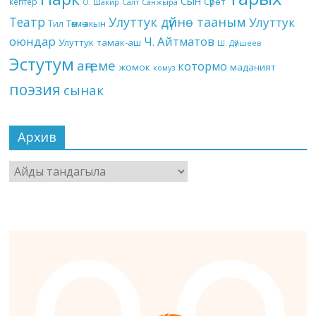
Сын
кептер
Сүрөт
О. Шакир
Салт
Санжыра
Театр
Улуттук дүйнө тааным
Улуттук
Төкмө акын
Тил
оюндар
Ч. Айтматов
Улуттук тамак-аш
Ш. Дүйшеев
Эстутум
аңгеме
котормо
жомок
маданият
комуз
поэзия
сынак
Архив
Архив