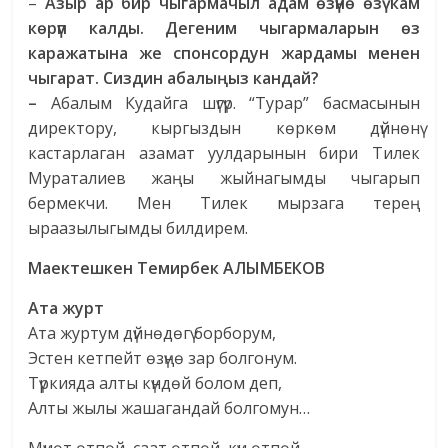
–
Азыр ар бир чыгармачыл адам өзүнө өзү кам
көрүп калды. Дегеним чыгармаларын өз
каражатына же спонсордун жардамы менен
чыгарат. Сиздин абалыңыз кандай?
–
Абалым Кудайга шүгүр. “Турар” басмасынын
директору, кыргыздын көркөм дүйнөнү
кастарлаган азамат уулдарынын бири Тилек
Мураталиев жаңы жыйнагымды чыгарып
бермекчи. Мен Тилек мырзага терең
ыраазылыгымды билдирем.
Маектешкен
Темирбек АЛЫМБЕКОВ
Ата журт
Ата журтум дүйнөдөгү борборум,
Эстен кетпейт өзүңө зар болгонум.
Түркияда алты күндөй болом деп,
Алты жылы жашагандай болгомун…