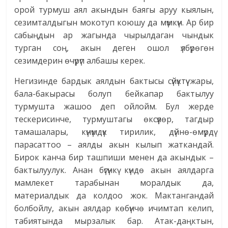
орой турмуш аял акындын баягы аруу кыялын,
сезимталдыгын мокотуп коюшу да мүмкүн. Ар бир
сабыңдын ар жагында чырылдаган чындык
турган соң, акын деген ошол үлбүрөгөн
сезимдерин өчүрүп албашы керек.
Негизинде бардык аялдын бактысы сүйүктүү жары,
бала-бакырасы болуп бейкапар бактылуу
турмушта жашоо деп ойлойм. Бул жерде
тескерисинче, турмуштагы өксүүлөр, тагдыр
тамашалары, күнүмдүк тирилик, дүйнө-өмүрдү
парасаттоо – аялды акын кылып жаткандай.
Бирок канча бир ташпиши менен да акындык –
бактылуулук. Анан бүгүнкү күндө акын аялдарга
мамлекет тарабынан моралдык да,
материалдык да колдоо жок. Мактангандай
болбойлу, акын аялдар көбүнчө ичимтап келип,
табиятында мырзалык бар. Атак-даңктын,