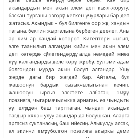
дагы башка өнөрдү берсе керек. Кээ бир
акындардын мен акын элем деп кыял-жоругу,
баскан-турганы өзгөрүп кеткен учурлары бар деп
жатасыз. Акындык – бул билгенге оор жүк, хандын
тагына, бектин жыргалына бербеген дөөлөт. Аны
ар ким ар кандай көтөрөт. Китептери чыгып,
элге таанылып алгандан кийин мен акын элем
деп көтөрүлө сүйлөгөндөрдү, алда немедей мүнөз
күтүп калгандарды деле көрүп жүрөбүз. Бул эми адам
болгондон мурда акын болуп алгандар. Ушу
жерде дагы бир жагдай бар. Айталы, бул
жашоонун бардык кызыкчылыгынан кечип,
жашоосун ырсыз элестете албаган, өмүрүн
поэзияга, чыгармачылыкка арнаган, өз чындыгы
үчүн өлүмдөн баш тартпаган, чындап акындык
тагдыр күткөн улуу акындар да болушкан. Аларга
аргасыз суктанасың, баш ийесиң. Алыкулду алсак,
ал экинчи өмүрү болгон поэзияга акыркы деми