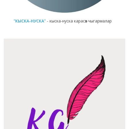
"КЫСКА-НУСКА"
- кыска-нуска карасөз чыгармалар