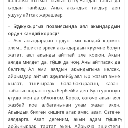
калганча кызмат кылып өттү. Нандан танса да
ырдан танбады. Анык акындык тагдыр деп
ушуну айтсак жарашаар.
–
Бүгүнкү кыргыз поэзиясында аял акындардын
ордун кандай көрөсүз?
– Аял акындардын ордун эми кандай көрмөк
элем… Эшикте эркек акындардын күнү эмне болуп
жатат, аял акынды айтпай эле коеюн. Акын
аялда милдет да, түйшүк да чоң. Аны айтпасак да
белгилүү. Ал эми аялдын акындыгына келсек,
айрымдар айтып жүрүшпөйбү, аял ыр жазып эмне
кылат, тынчыраак бала-бакырасын, казан-
табагын карап отура бербейби деп. Бул суроонун
үстүндө мен да ойлонгом. Көрсө, өзгөчө акын аял
жазбай кое албаганынан улам жазат экен.
Акындык билген кишиге атак эмес, азап. Өзгөчө
аялдарга. Азап дегеним, акын адам түйшүктү
арбыныраак тартат экен. Айрыкча эшиктеги