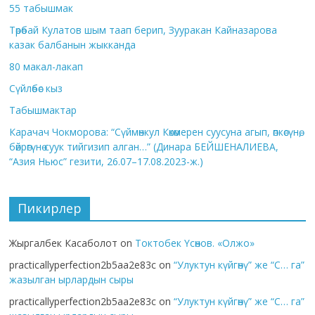
55 табышмак
Төрөбай Кулатов шым таап берип, Зууракан Кайназарова
казак балбанын жыкканда
80 макал-лакап
Сүйлөбөс кыз
Табышмактар
Карачач Чокморова: “Сүймөнкул Көкөмерен суусуна агып, өпкөсүнө,
бөйрөгүнө суук тийгизип алган…” (Динара БЕЙШЕНАЛИЕВА,
“Азия Ньюс” гезити, 26.07–17.08.2023-ж.)
Пикирлер
Жыргалбек Касаболот
on
Токтобек Үсөнов. «Олжо»
practicallyperfection2b5aa2e83c
on
“Улуктун күйгөнү” же “С… га”
жазылган ырлардын сыры
practicallyperfection2b5aa2e83c
on
“Улуктун күйгөнү” же “С… га”