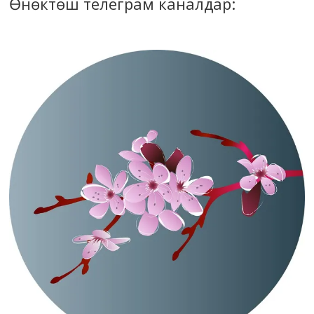
Өнөктөш телеграм каналдар: