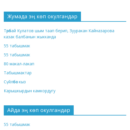
Жумада эң көп окулгандар
Төрөбай Кулатов шым таап берип, Зууракан Кайназарова
казак балбанын жыкканда
55 табышмак
55 табышмак
80 макал-лакап
Табышмактар
Сүйлөбөс кыз
Карышкырдын камкордугу
Айда эң көп окулгандар
55 табышмак