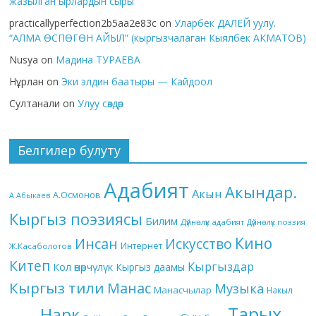
жазылган ырлардын сыры
practicallyperfection2b5aa2e83c
on
Уларбек ДАЛЕЙ уулу.
“АЛМА ӨСПӨГӨН АЙЫЛ” (кыргызчалаган Кыялбек АКМАТОВ)
Nusya
on
Мадина ТУРАЕВА
Нұрлан
on
Эки элдин баатыры — Кайдоол
Султанали
on
Улуу сөздөр
Белгилер булуту
Адабият
Акындар.
Акын
А.Осмонов
А.Абыкаев
Кыргыз поэзиясы
Билим
Дүйнөлүк адабият
Дүйнөлүк поэзия
Кино
Инсан
Искусство
Интернет
Ж.Касаболотов
Китеп
Кыргыздар
Кол өнөрчүлүк
Кыргыз даамы
Кыргыз тили
Манас
Музыка
Манасчылар
Накыл
Тарых
Нарк