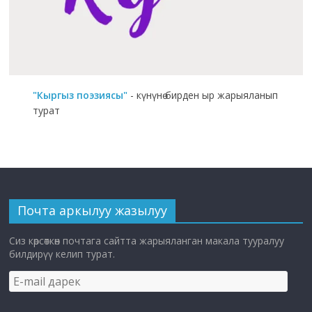
"Кыргыз поэзиясы"
- күнүнө бирден ыр жарыяланып
турат
Почта аркылуу жазылуу
Сиз көрсөткөн почтага сайтта жарыяланган макала тууралуу
билдирүү келип турат.
E-
mail
дарек