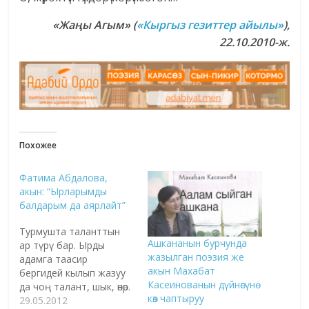
«Жа
ң
ы Агым»
(
«Кыргыз гезиттер айылы»
)
,
22.10.2010-ж.
Похожее
Фатима Абдалова,
акын: “Ырларымды
балдарым да аярлайт”
Турмушта таланттын
Ашкананын бурчунда
ар түрү бар. Ырды
жазылган поэзия же
адамга таасир
акын Махабат
бергидей кылып жазуу
Касеинованын дүйнөсүнө
да чоң талант, шык, өнөр.
көз чаптыруу
Ошол өнөр кай бирлердин
29.05.2012