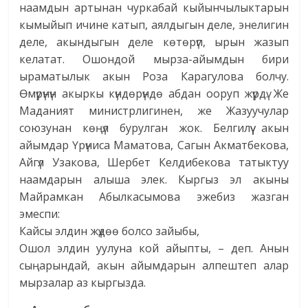
наамдын артынан чуркабай кыйынчылыктарын
кымыйып ичине катып, аялдыгын деле, энелигин
деле, акындыгын деле көтөрүп, ырын жазып
келатат. Ошондой мырза-айымдын бири
ыраматылык акын Роза Карагулова болчу.
Өмүрүнүн акыркы күндөрүндө абдан ооруп жүрдү. Же
Маданият министрлигинен, же Жазуучулар
союзунан көңүл бурулган жок. Белгилүү акын
айымдар Үрүниса Маматова, Сагын Акматбекова,
Айгүл Узакова, Шербет Келдибекова татыктуу
наамдарын алыша элек. Кыргыз эл акыны
Майрамкан Абылкасымова эжебиз жазган
эмеспи:
Кайсы элдин жүдөө болсо зайыбы,
Ошол элдин уулуна кой айыпты, – деп. Анын
сыңарындай, акын айымдарын алпештеп алар
мырзалар аз кыргызда.