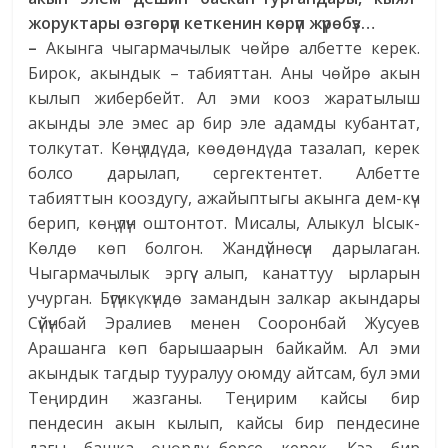
жоруктары өзгөрүп кеткенин көрүп жүрөбүз…
–
Акынга чыгармачылык чөйрө албетте керек.
Бирок, акындык – табияттан. Аны чөйрө акын
кылып жибербейт. Ал эми кооз жаратылыш
акынды эле эмес ар бир эле адамды кубантат,
толкутат. Көңүлдү да, көөдөндү да тазалап, керек
болсо дарылап, сергектентет. Албетте
табияттын кооздугу, ажайыптыгы акынга дем-күч
берип, көңүлүн оштонтот. Мисалы, Алыкул Ысык-
Көлдө көп болгон. Жандүйнөсүн дарылаган.
Чыгармачылык эргүү алып, канаттуу ырларын
учурган. Бүгүнкү күндө замандын залкар акындары
Сүйүнбай Эралиев менен Сооронбай Жусуев
Арашанга көп барышаарын байкайм. Ал эми
акындык тагдыр тууралуу оюмду айтсам, бул эми
Теңирдин жазганы. Теңирим кайсы бир
пендесин акын кылып, кайсы бир пендесине