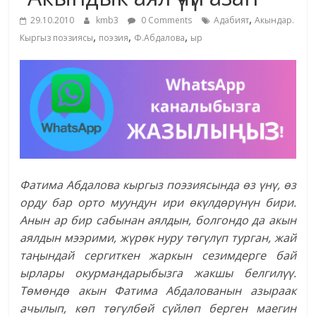
маданияты
,
29.10.2010
kmb3
0 Comments
Адабият
Акындар.
жана
,
,
,
Кыргыз поэзиясы
поэзия
Ф.Абдалова
ыр
адабияты
Фатима Абдалова кыргыз поэзиясында өз үнү, өз
орду бар орто муундун ири өкүлдөрүнүн бири.
Анын ар бир сабынан аялдын, болгондо да акын
аялдын мээрими, жүрөк нуру төгүлүп турган, жай
таңындай сергиткен жаркын сезимдерге бай
ырлары окурмандарыбызга жакшы белгилүү.
Төмөндө акын Фатима Абдалованын азыраак
ачылып, көп төгүлбөй сүйлөп берген маегин