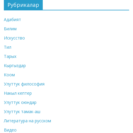
Рубрикалар
Адабият
Билим
Искусство
Тил
Тарых
Кыргыздар
Коом
Улуттук философия
Накыл кептер
Улуттук оюндар
Улуттук тамак-аш
Литература на русском
Видео