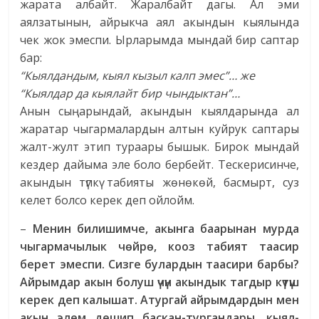
жарата албайт. Жаралбайт дагы. Ал эми
аялзатынын, айрыкча аял акындын кыялында
чек жок эмеспи. Ырларымда мындай бир саптар
бар:
“Кыялдандым, кыял кызыл калп
эмес”… же
“Кыялдар да кыялайт бир
чындыктан”…
Анын сыңарындай, акындын кыялдарында ал
жаратар чыгармалардын алтын куйрук саптары
жалт-жулт этип тураары бышык. Бирок мындай
кездер дайыма эле боло бербейт. Тескерисинче,
акындын түпкү табияты жөнөкөй, басмырт, суз
келет болсо керек деп ойлойм.
–
Менин билишимче, акынга баарынан мурда
чыгармачылык чөйрө, кооз табият таасир
берет эмеспи. Сизге булардын таасири барбы?
Айрымдар акын болуш үчүн акындык тагдыр күтүш
керек деп калышат. Атургай айрымдардын мен
акын элем дешип баскан-тургандары, кыял-