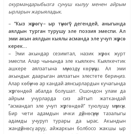
окурмандарыбызга сунуш кылуу менен айрым
ырларын жарыяладык.
–
“Кыз жүрөгү – ыр түнөгү” дегендей, аныгында
аялдын турган турушу эле поэзия эмеспи. Ал
эми акын аялдын кыялы асманда эле учуп жүрсө
керек…
– Эми акындар сезимтал, назик жүрөк журт
эмеспи. Алар чынында эле кыялкеч. Кыялкечтик
ашкере аялзатына мүнөздүү көрүнүш. Ал эми
акындык даарыган аялзатын элестете бериңиз.
Алар көбүнчө ар кандай аянсырлардын кучагында
жүргөндөй абалда болушат. Ошондон улам да
айрым учурларда сиз айтып жаткандай
“асмандап эле учуп жүргөндөй” туюлушу мүмкүн.
Бир чети адамдын ички дүйнөсүнүн тазалыгы
адамды учуруп турары да ырас. Акындын
жандүйнөсү аруу, айжаркын болбосо жакшы ыр