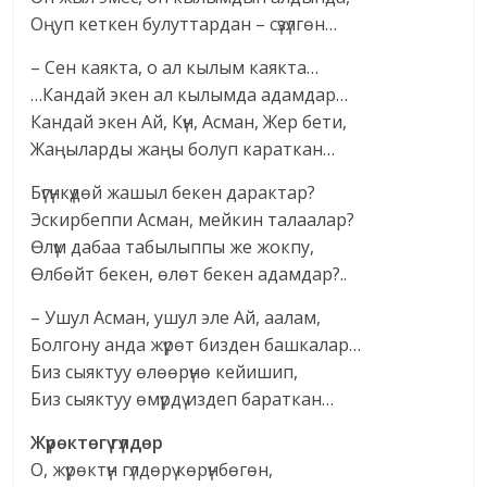
Оңуп кеткен булуттардан – сүзүлгөн…
– Сен каякта, о ал кылым каякта…
…Кандай экен ал кылымда адамдар…
Кандай экен Ай, Күн, Асман, Жер бети,
Жаңыларды жаңы болуп караткан…
Бүгүнкүдөй жашыл бекен дарактар?
Эскирбеппи Асман, мейкин талаалар?
Өлүм дабаа табылыппы же жокпу,
Өлбөйт бекен, өлөт бекен адамдар?..
– Ушул Асман, ушул эле Ай, аалам,
Болгону анда жүрөт бизден башкалар…
Биз сыяктуу өлөөрүнө кейишип,
Биз сыяктуу өмүрдү издеп бараткан…
Жүрөктөгү гүлдөр
О, жүрөктүн гүлдөрү көрүнбөгөн,