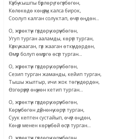
Күзбү-кышпы бүрлөрү төгүлбөгөн,
Көлөкөдө көңүлүң калса бирок,
Соолуп калган солуктап, өчүп өңдөн…
О, жүрөктүн гүлдөрү көрүнбөгөн,
Угуп турган ааламды, көрүп турган,
Күлкү жааган, гүл жааган өткүндөрдөн,
Өмүр болуп өмүргө өсүп турган…
О, жүрөктүн гүлдөрү көрүнбөгөн,
Сезип турган жаманды, кейип турган,
Тышы жылтыр, ичи жок төгүндөрдөн,
Өзгөрүлүп өңүнөн кетип турган…
О, жүрөктүн гүлдөрү көрүнбөгөн,
Көрүнбөгөн дүйнөнү көрүп турган,
Суук кептен сустайып, өчүп өңдөн,
Көңүл менен көрүнбөй өсүп турган…
О, жүрөктүн гүлдөрү көрүнбөгөн…