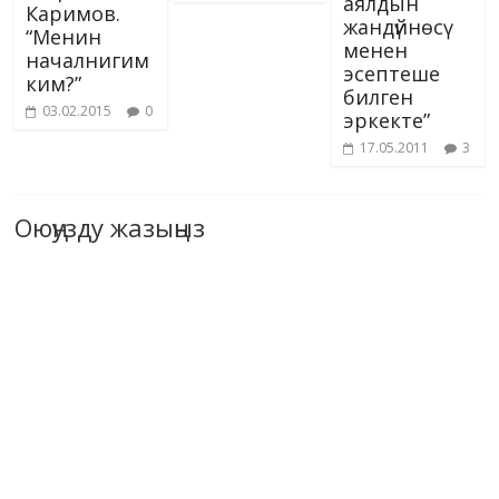
аялдын
Каримов.
жандүйнөсү
“Менин
менен
началнигим
эсептеше
ким?”
билген
03.02.2015
0
эркекте”
17.05.2011
3
Оюңузду жазыңыз