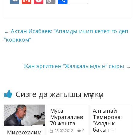
e
e
k
m
g
at
ss
n
K
m
o
o
h
b
gr
e
bl
g
s
e
o
ai
ck
p
ar
o
a
dI
r
er
A
n
kl
l
et
y
e
←
Актан Исабаев: “Апамды ичип кетет го деп
o
m
n
p
g
as
Li
“коркком”
k
p
er
s
n
ni
k
ki
Жан эргиткен “Жалжалымдын” сыры
→
Сизге да жагышы мүмкүн
Муса
Алтынай
Мураталиев
Темирова:
70 жашта
“Аялдык
бакыт –
23.02.2012
0
Мирзохалим