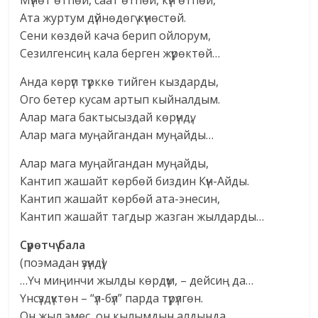
Мүнөт өтпөй, саат өтпөй, күн өтпөй,
Ата журтум дүйнөдөгү күнөстөй.
Сени көздөй кача берип ойлорум,
Сезилгенсиң кала берген жүрөктөй…
Анда көрүп түрккө тийген кыздарды,
Ого бетер кусам артып кыйналдым.
Алар мага бактысыздай көрүндү,
Алар мага муңайгандан муңайды…
Алар мага муңайгандан муңайды,
Кантип жашайт көрбөй биздин Күн-Айды.
Кантип жашайт көрбөй ата-энесин,
Кантип жашайт тагдыр жазган жылдарды…
Сүрөтчү бала
(поэмадан үзүндү)
…Үч миңинчи жылды көрдүм, – дейсиң да…
Үнсүздүктөн – “үл-бүл” парда түрүлгөн.
Он жыл эмес, он кылымдын алдында,