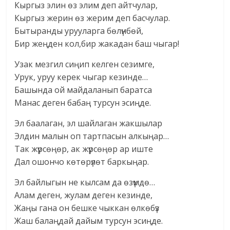
Кыргыз элин өз элим деп айтчулар,
Кыргыз жерин өз жерим деп басчулар.
Бытыранды урууларга бөлүнбөй,
Бир жеңден кол,бир жакадан баш чыгар!
Узак мезгил сиңип келген сезимге,
Урук, уруу керек чыгар кезинде…
Башында ой майдаланып баратса
Манас деген бабаң турсун эсиңде.
Эл баалаган, эл шайлаган жакшылар
Элдин малын оп тартпасын алкыңар…
Так жүрсөңөр, ак жүрсөңөр ар иште
Дал ошончо көтөрүлөт баркыңар.
Эл байлыгын не кылсам да өзүмдө…
Алам деген, жулам деген кезинде,
Жаңы гана он бешке чыккан өлкөбүз
Жаш балаңдай дайым турсун эсиңде.