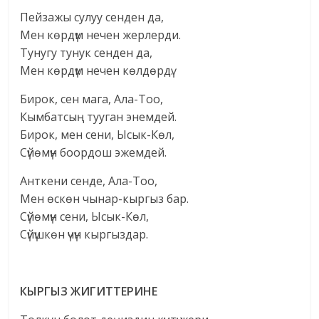
Пейзажы сулуу сенден да,
Мен көрдүм нечен жерлерди.
Тунугу тунук сенден да,
Мен көрдүм нечен көлдөрдү.
Бирок, сен мага, Ала-Тоо,
Кымбатсың тууган энемдей.
Бирок, мен сени, Ысык-Көл,
Сүйөмүн боордош эжемдей.
Анткени сенде, Ала-Тоо,
Мен өскөн чынар-кыргыз бар.
Сүйөмүн сени, Ысык-Көл,
Сүйүшкөн үчүн кыргыздар.
КЫРГЫЗ ЖИГИТТЕРИНЕ