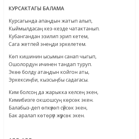
КУРСАКТАГЫ БАЛАМА
Курсагында апаңдын жатып алып,
Кыймылдасаң кез-кезде чатактанып.
Кубангандан эзилип эрип кетем,
Сага жетпей энеңди эркелетем.
Көп кишинин ысымын санап чыгып,
Ошолордун ичинен тандап туруп.
Экөө болду атаңдын койгон аты,
Эркексиңби, кызсыңбы садагасы.
Ким болсоң да жарыкка келсең экен,
Кимибизге окшошсуң көрсөк экен.
Балабыз-деп өпкүлөп сүйсөк экен,
Бак аралап көтөрүп жүрсөк экен.