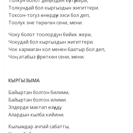
Толкун болот деңиздин күчтүү жери,
Толкундай бол кыргыздын жигиттери.
Токсон-тогуз өнөрдүн ээси бол деп,
Тоолук эне төрөгөн сени, мени.
Чоку болот тоолордун бийик жери,
Чокудай бол кыргыздын жигиттери.
Чок кармаган кол менен баатыр бол деп,
Чоң атабыз үйрөткөн сени, мени.
КЫРГЫЗЫМА
Байыртан болгон билими,
Байыртан болгон илими.
Элдерди мактап өзүңдү,
Алардын кылба кийини.
Кылымдар ачпай сабатты,