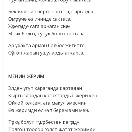
Бек ишенип берген антты, сырыңды
Өмүрүнчө өз ичинде сактаса.
Жүрөгүндө сага арнаган сүйүүсү
Ысык болсо, тунук болсо таптаза.
Ар убакта арман болбос жигитте,
Сүйгөн жарың ушуларды аткарса.
МЕНИН ЖЕРИМ
Элден угуп караганда картадан
Кыргыздардан казактардын жери кең.
Ойлой келсем, ага макул эмесмин
Өз жеримди өлчөп берем эми мен.
Түркүк болуп түшүрбөстөн көгүмдү
Толгон тоолор ээлеп жатат жеримди.