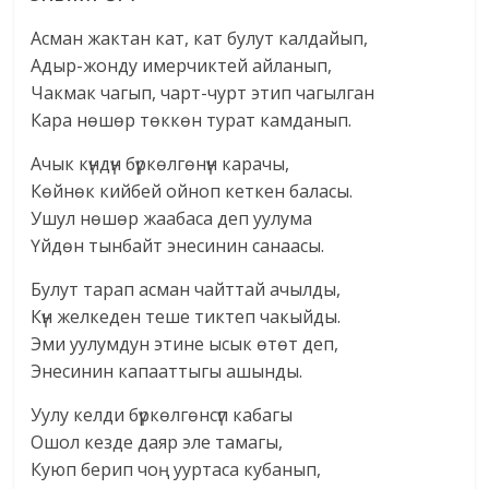
Асман жактан кат, кат булут калдайып,
Адыр-жонду имерчиктей айланып,
Чакмак чагып, чарт-чурт этип чагылган
Кара нөшөр төккөн турат камданып.
Ачык күндүн бүркөлгөнүн карачы,
Көйнөк кийбей ойноп кеткен баласы.
Ушул нөшөр жаабаса деп уулума
Үйдөн тынбайт энесинин санаасы.
Булут тарап асман чайттай ачылды,
Күн желкеден теше тиктеп чакыйды.
Эми уулумдун этине ысык өтөт деп,
Энесинин капааттыгы ашынды.
Уулу келди бүркөлгөнсүп кабагы
Ошол кезде даяр эле тамагы,
Куюп берип чоң ууртаса кубанып,