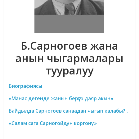
Б.Сарногоев жана
анын чыгармалары
тууралуу
Биографиясы
«Манас дегенде жанын берүүгө даяр акын»
Байдылда Сарногоев санаадан чыгып калабы?..
«Салам сага Сарногойдун коргону»