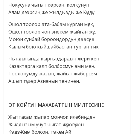
Чокусуна чыгып көрсөң, кол сунуп
Алам дээрсиң же жылдызды же Күндү.
Ошол тоолор ата-бабам курган мүлк,
Ошол тоолор чоң энекем жыйган жүк.
Моюн сунбай бороондордун дөөсүнө
Кылым бою кыйшайбастан турган тик.
Чындыгында кыргыздардын жери кең
Казактарга калп болбосмун эми мен.
Тоолорумду жазып, жайып жиберсем
Ашып түшөр Азиянын теңинен.
ОТ КОЙГУН МАХАБАТТЫН МИЛТЕСИНЕ
Жыттасам жыпар мончок илебиңден
Жылдызым учуп чыгат жүрөгүмөн.
Күндүзү Күнүм болсоң, түнкүсүн Ай