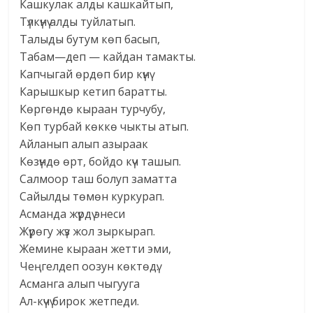
Кашкулак алды кашкайтып,
Түлкүнү алды туйлатып.
Талыды бутум көп басып,
Табам—деп — кайдан тамакты.
Капчыгай өрдөп бир күнү
Карышкыр кетип баратты.
Көргөндө кыраан турчубу,
Көп турбай көккө чыкты атып.
Айланып алып азыраак
Көзүндө өрт, бойдо күч ташып.
Салмоор таш болуп заматта
Сайылды төмөн куркурап.
Асманда жүрдү энеси
Жүрөгу жүз жол зыркырап.
Жемине кыраан жетти эми,
Чеңгелдеп оозун көктөдү.
Асманга алып чыгууга
Ал-күчү бирок жетпеди.