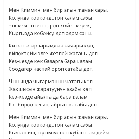
Мен Киммин, мен бир акын жаман сары,
Колунда койкоңдогон калам сабы.
Энекем эптеп төрөп койсо керек,
Кыргызда көбөйсүн деп адам саны.
Китепте ырларымдын начары көп,
Күйпөктөйм элге жетпей жатабы деп.
Кез-кезде көк базарга бара калам
Соодагер наспай ороп сатабы деп.
Чынында чыгарманын чатагы көп,
Жакшысын жаратуунун азабы көп.
Кез-кезде айылга да бара калам,
Кээ бирөө кесип, айрып жатабы деп.
Мен Киммин, мен бир акын жаман сары,
Колунда койкоңдогон калам сабы.
Кылган иш, ырым менен кубантсам дейм