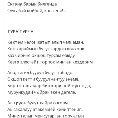
Сүйгѳнүң барын билгенде
Суусабай койбой, кап сени!…
ТУРА ТУРЧУ
Көктөм келсе жатып алып чалкаман,
Көп караймын булуттардын көчкөнүн.
Кээ бирине окшоштурсам өзүмдү,
Көзгө элестейт торпок минген кездерим.
Ана, тигил буурул булут төбөдө,
Окшоп кетти буурул чачтуу энеме.
Бир топ жылдар бир көрүшпөй жүрсөк да,
Мурункудай чыйрак экен дегеле.
Ал түрүнөн булут кайра өзгөрүп,
Ак сакалдуу атакемдей кейиптенип,
Минип алып мен сугарган тору атын