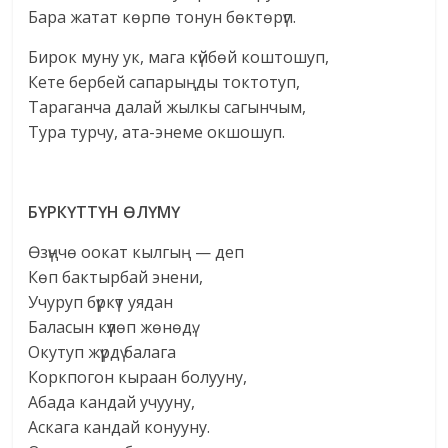
Бара жатат көрпө тонун бөктөрүп.
Бирок муну ук, мага күйбөй коштошуп,
Кете бербей сапарыңды токтотуп,
Тараганча далай жылкы сагынчым,
Тура турчу, ата-энеме окшошуп.
БҮРКҮТТҮН ӨЛҮМҮ
Өзүңчө оокат кылгың — деп
Көп бактырбай энени,
Учуруп бүркүт уядан
Баласын күүлөп жөнөдү.
Окутуп жүрдү балага
Коркпогон кыраан болууну,
Абада кандай учууну,
Аскага кандай конууну.