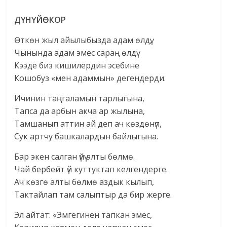
ДҮНҮЙӨКОР
Өткөн жыл айылыбызда адам өлдү,
Чынында адам эмес сараң өлдү.
Кээде биз кишилердин эсебине
Кошобуз «мен адаммын» дегендерди.
Ичинин таңгаламын тарлыгына,
Тапса да арбын акча ар жылына,
Тамшанып аттин ай деп ач көздөнүп,
Сук артчу башкалардын байлыгына.
Бар экен салган үйү алты бөлмө.
Чай бербейт үй куттуктап келгендерге.
Ач көзгө алты бөлмө аздык кылып,
Тактайлап там салыптыр да бир жерге.
Эл айтат: «Эмгегинен тапкан эмес,