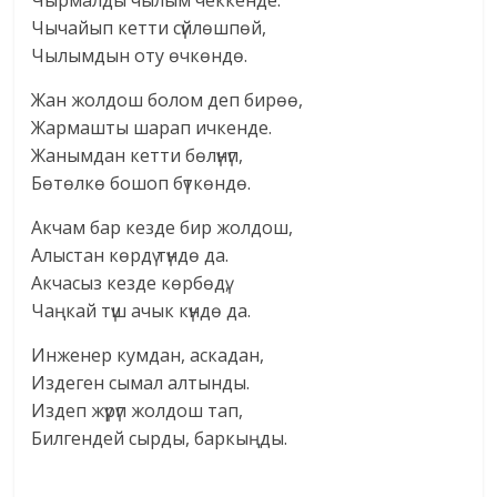
Чырмалды чылым чеккенде.
Чычайып кетти сүйлөшпөй,
Чылымдын оту өчкөндө.
Жан жолдош болом деп бирөө,
Жармашты шарап ичкенде.
Жанымдан кетти бөлүнүп,
Бөтөлкө бошоп бүткөндө.
Акчам бар кезде бир жолдош,
Алыстан көрдү түндө да.
Акчасыз кезде көрбөдү,
Чаңкай түш ачык күндө да.
Инженер кумдан, аскадан,
Издеген сымал алтынды.
Издеп жүрүп жолдош тап,
Билгендей сырды, баркыңды.