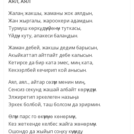
АЯЛ, АЯЛ
Жалаң жакшы, жаманы жок аялдын,
Жан жыргалы, жароокери адамдын.
Турмуш көркү, дүнүйөнүн туткасы,
Yйдүн куту, апакеси балаңдын.
Жаман дебей, жакшы дедим барысын,
Акыйкаттап айтпайт дебе калысын.
Кетирсе да бир ката эмес, миң ката,
Кекээрлбей кечирип кой анысын.
Аял, аял.., айтар сөзүм менин миң,
Сенсиз секунд жашай албайт көрүндүм.
Элжиретип эркелеген назыңа
Эркек болбой, таш болсом да эрирмин.
Өлүм парс го өкүмүнө көнөрмүн,
Кез жеткенде келбес жайга жөнөрмүн.
Ошондо да жыйып соңку күчүмдү,