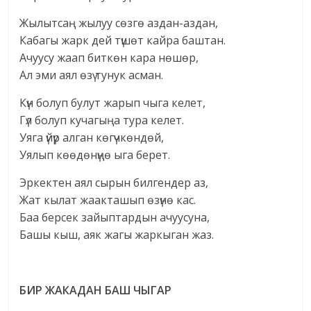
Жылытсаң жылуу сөзгө аздан-аздан,
Кабагы жарк дей түшөт кайра баштан.
Ачуусу жаап биткөн кара нөшөр,
Ал эми аял өзү тунук асман.
Күн болуп булут жарып чыга келет,
Гүл болуп кучагыңа тура келет.
Уяга үйүр алган көгүчкөндөй,
Уялып көөдөнүңө ыга берет.
Эркектен аял сырын билгендер аз,
Жат кылат жаакташып өзүнө кас.
Баа берсек зайыптардын ачуусуна,
Башы кыш, аяк жагы жаркыган жаз.
БИР ЖАКАДАН БАШ ЧЫГАР