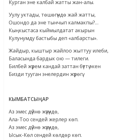
Курган эне калбай жатты жан-алы.
Уулу уктады, төшөгүндө жай жатты,
Ошондо да эне тынчып калмакпы?…
Кыңкыстаса кыймылдатат акырын
Кулунумду бастыбы деп «албарсты».
Жайдыр, кыштыр жайлоо жыттуу илеби,
Баласында бардык ою — тилеги.
Билбей жүрем кандай заттан бүттү экен
Бизди тууган энелердин жүрөгү.
КЫМБАТСЫҢАР
Аз эмес дүйнө жүзүндө,
Ала-Тоо сендей жерлер көп.
Аз эмес дүйнө жүзүндө,
Ысык-Көл сендей көлдөр көп.