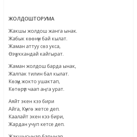
ЖОЛДОШТОРУМА
Жакшы жолдош жанга ынак.
Жабык көөнүн бай кылат.
Жаман аттуу сөз укса,
Өэү уккандай кайгырат.
Жаман жолдош барда ынак,
Жалпак тилин бал кылат.
Көзүң жокто ушактап,
Көтөрүп чаап аңга урат.
Аяйт экен кээ бири
Айга, Күнгө жетсе деп.
Каалайт экен кээ бири,
Жардан учуп кетсе деп.
Жакшысыңар барыңар