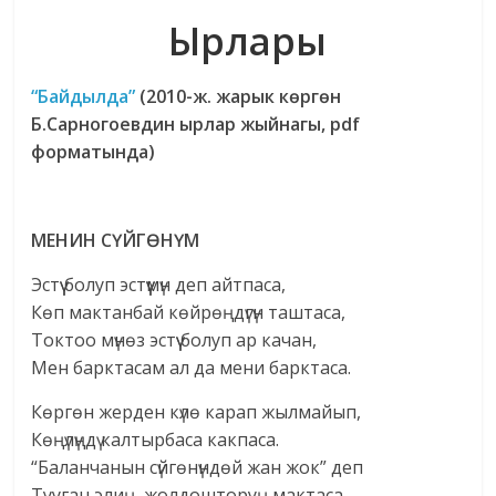
Ырлары
“Байдылда”
(2010-ж. жарык көргөн
Б.Сарногоевдин ырлар жыйнагы, pdf
форматында)
МЕНИН СҮЙГӨНҮМ
Эстүү болуп эстүүмүн деп айтпаса,
Көп мактанбай көйрөңдүгүн таштаса,
Токтоо мүнөз эстүү болуп ар качан,
Мен барктасам ал да мени барктаса.
Көргөн жерден күлө карап жылмайып,
Көңүлүңдү калтырбаса какпаса.
“Баланчанын сүйгөнүндөй жан жок” деп
Тууган элиң, жолдошторуң мактаса.