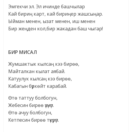
Эмгекчи эл. Эл ичинде башчылар
Кай бириң карт, кай бириңер жашсыңар.
Ыйман менен, ызат менен, иш менен
Бир жеңден кол,бир жакадан баш чыгар!
БИР МИСАЛ
Жумшактык кылсаң кээ бирөө,
Майталкан кылат аябай.
Катуулук кылсаң кээ бирөө,
Кабагын бүркөйт карабай.
Өтө таттуу болбогун,
Жебесин бирөө үзүнүп.
Өтө ачуу болбогун,
Кетпесин бирөө түкүрүп.