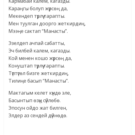
Кармабай калем, кагазды.
Караңгы болуп жүрсөң да,
Мекендеп түрлүү тарапты.
Мен туулган доорго жеткирдиң,
Мээңе сактап “Манасты”.
Эзелдеп ачпай сабатты,
Эч билбей калем, кагазды.
Кой менен кошо жүрсөң да,
Конуштап түрлүү тарапты.
Түптүгөл бизге жеткирдиң,
Тилиңе басып “Манасты”.
Мактагым келет күндө эле,
Басынтып өзүң сүйлөбө.
Эпосун ойдо жат билген,
Элдер аз сендей дүйнөдө.