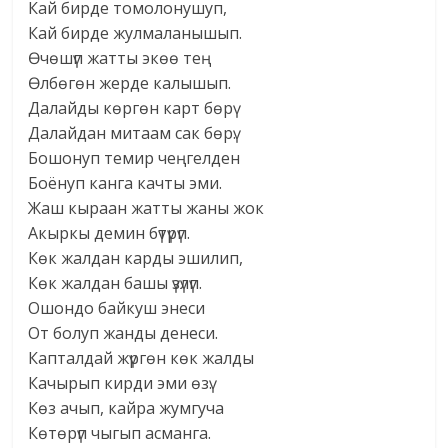
Кай бирде томолонушуп,
Кай бирде жулмаланышып.
Өчөшүп жатты экөө тең
Өлбөгөн жерде калышып.
Далайды көргөн карт бөрү
Далайдан митаам сак бөрү.
Бошонуп темир чеңгелден
Боёнуп канга качты эми.
Жаш кыраан жатты жаны жок
Акыркы демин бүтүрүп.
Көк жалдан карды эшилип,
Көк жалдан башы үзүлүп.
Ошондо байкуш энеси
От болуп жанды денеси.
Капталдай жүргөн көк жалды
Качырып кирди эми өзү.
Көз ачып, кайра жумгуча
Көтөрүп чыгып асманга.