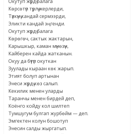
Окутуп жүрдү балага
Көрсөтүп түрлүү жерлерди,
Түлкүнү кандай сермээрди,
Эликти кандай эңгенди.
Окутуп жүрдү балага
Көрөгөч, сактык жактарын,
Карышкыр, каман мүнөзүн,
Кайберен кайда жатканын.
Окуу да бүтүп окуткан
Зуулады кыраан көк жарып.
Этият болуп артынан
Энеси жүрдү көз салып.
Кекилик менен уларды
Таранчы менен бирдей деп,
Коёнго койду кол шилтеп
Тумшугум булгап журбөйм — деп.
Эмгектен колун бошотуп
Энесин салды жыргатып.