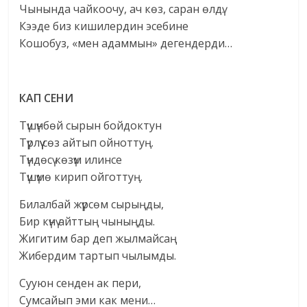
Чынында чайкоочу, ач көз, саран өлдү.
Кээде биз кишилердин эсебине
Кошобуз, «мен адаммын» дегендерди…
КАП СЕНИ
Түшүнбѳй сырын бойдоктун
Түрлүү сѳз айтып ойноттуң.
Түндѳсү кѳзүм илинсе
Түшүмѳ кирип ойготтуң.
Билалбай жүрсѳм сырыңды,
Бир күнү айттың чыныңды.
Жигитим бар деп жылмайсаң
Жибердим тартып чылымды.
Сууюн сенден ак пери,
Сумсайып эми как мени…