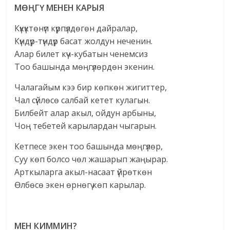
МӨҢГҮ МЕНЕН КАРЫЯ
Күкүктөнүп күрпүлдөгөн дайралар,
Күндүр-түндүр басат жолдун неченин.
Алар билет күч-кубатын ченемсиз
Тоо башында мөңгүлөрдөн экенин.
Чалагайым кээ бир көпкөн жигиттер,
Чал сүйлөсө салбай кетет кулагын.
Билбейт алар акыл, ойдун арбыны,
Чоң тебетей карылардан чыгарын.
Кетпесе экен тоо башында мөңгүлөр,
Суу көп болсо чөл жашарып жаңырар.
Арткыларга акыл-насаат үйрөткөн
Өлбөсө экен өрнөгү көп карылар.
МЕН КИММИН?