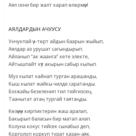
Аял сени бир жалт карап өлөрмүн!
АЯЛДАРДЫН АЧУУСУ
Унчукпай үч-төрт айдын баарын жыйып,
Аялдар аз урушат сагындырып.
Айланып “ак жаанга” кете электе,
Айтышпайт күт акырын сабыр кылып.
Муз кылат кайнап турган арашанды,
Кыш кылат жайкы чилде саратанды.
Бээжайы безеленип тил тийгизсең,
Таанытат атаң тургай таятаңды.
Көзүнүн кирпиктерин жаш аралап,
Бакырып баласын бир матап алап.
Колуна кокус тийсек сынабыз деп,
Корголоп коркуп турат казан-аяк.