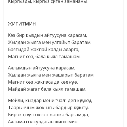
Кыргызды, кыргыз сүйгөн замананы.
ЖИГИТМИН
Кээ бир кыздын айтуусуна карасам,
Жылдан жылга мен улгайып баратам.
Баягыдай жакпай калды аларга,
Магнит сөз, бала кыял тамашам.
Аялымдын айтуусуна карасам,
Жылдан жылга мен жашарып баратам.
Магнит сөз жакпаса да көөнүнө,
Майдай жагат бала кыял тамашам.
Мейли, кыздар мени “чал” деп күлүшсүн,
Таарынчым жок ыгы бардыр күлүштүн.
Бирок өзүм токсон жашка барсам да,
Аялыма солкулдаган жигитмин.