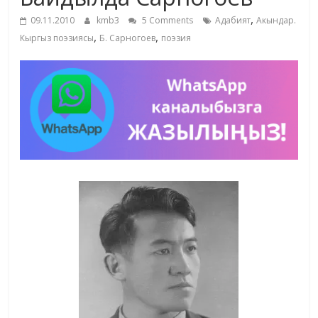
маданияты
,
09.11.2010
kmb3
5 Comments
Адабият
Акындар.
жана
,
,
Кыргыз поэзиясы
Б. Сарногоев
поэзия
адабияты