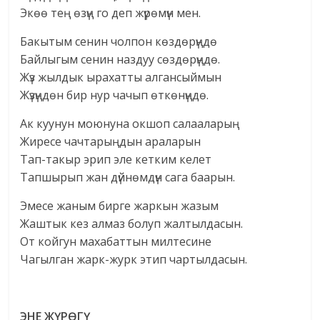
Экөө тең өзүң го деп жүрөмүн мен.
Бакытым сенин чолпон көздөрүңдө
Байлыгым сенин наздуу сөздөрүңдө.
Жүз жылдык ырахатты алгансыймын
Жүзүңдөн бир нур чачып өткөнүңдө.
Ак куунун моюнуна окшоп салааларың
Жиресе чачтарыңдын араларын
Тап-такыр эрип эле кетким келет
Тапшырып жан дүйнөмдүн сага баарын.
Эмесе жаным бирге жаркын жазым
Жаштык кез алмаз болуп жалтылдасын.
От койгун махабаттын милтесине
Чагылган жарк-журк этип чартылдасын.
ЭНЕ ЖҮРӨГҮ