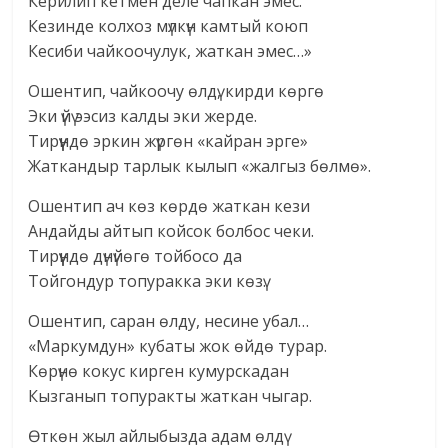
Керилип кетмен деле чапкан эмес.
Кезинде колхоз мүлкүн камтый коюп
Кесиби чайкоочулук, жаткан эмес…»
Ошентип, чайкоочу өлдү, кирди көргө
Эки үйү ээсиз калды эки жерде.
Тирүүндө эркин жүргөн «кайран эрге»
Жаткандыр тарлык кылып «жалгыз бөлмө».
Ошентип ач көз көрдө жаткан кези
Андайды айтып койсок болбос чеки.
Тирүүндө дүнүйөгө тойбосо да
Тойгондур топуракка эки көзү.
Ошентип, саран өлду, несине убал…
«Маркумдун» кубаты жок өйдө турар.
Көрүнө кокус кирген кумурскадан
Кызганып топуракты жаткан чыгар.
Өткөн жыл айлыбызда адам өлдү