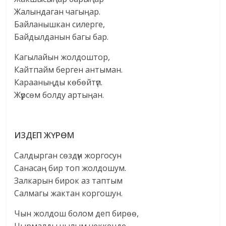
Жалындаган чагыңар.
Байланышкан силерге,
Байдылданын багы бар.
Кагылайын жолдоштор,
Кайтпайм берген антыман.
Карааныңды көбөйтүп.
Жүрсөм болду артыңан.
ИЗДЕП ЖҮРӨМ
Салдырган сөздүн жоргосун
Санасаң бир топ жолдошум.
Залкарын бирок аз таптым
Салмагы жактан коргошун.
Чын жолдош болом деп бирөө,