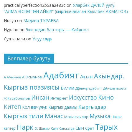
practicallyperfection2b5aa2e83c
on
Уларбек ДАЛЕЙ уулу.
“АЛМА ӨСПӨГӨН АЙЫЛ” (кыргызчалаган Кыялбек АКМАТОВ)
Nusya
on
Мадина ТУРАЕВА
Нұрлан
on
Эки элдин баатыры — Кайдоол
Султанали
on
Улуу сөздөр
Белгилер булуту
Адабият
Акындар.
Акын
А.Осмонов
А.Абыкаев
Кыргыз поэзиясы
Билим
Дүйнөлүк адабият
Дүйнөлүк поэзия
Кино
Инсан
Искусство
Интернет
Ж.Касаболотов
Китеп
Кыргыздар
Кол өнөрчүлүк
Кыргыз даамы
Кыргыз тили
Манас
Музыка
Манасчылар
Накыл
Тарых
Нарк
Сын
кептер
Сүрөт
О. Шакир
Салт
Санжыра