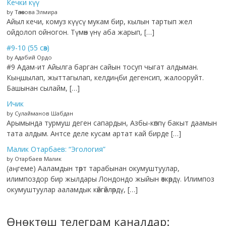
Кечки күү
by Төлөкова Элмира
Айыл кечи, комуз күүсү мукам бир, кылын тартып жел
ойдолоп ойногон. Түмөн үнү аба жарып, […]
#9-10 (55 сөз)
by Адабий Ордо
#9 Адам-ит Айылга барган сайын тосуп чыгат алдыман.
Кыңшылап, жыттагылап, келдиңби дегенсип, жалооруйт.
Башынан сылайм, […]
Ичик
by Сулайманов Шабдан
Арымында турмуш деген сапардын, Азбы-көппү бакыт даамын
тата алдым. Антсе деле кусам артат кай бирде […]
Малик Отарбаев: “Эгология”
by Отарбаев Малик
(аңгеме) Ааламдын төрт тарабынан окумуштуулар,
илимпоздор бир жылдары Лондондо жыйын өткөрдү. Илимпоз
окумуштуулар ааламдык көйгөйлөрдү, […]
Өнөктөш телеграм каналдар: