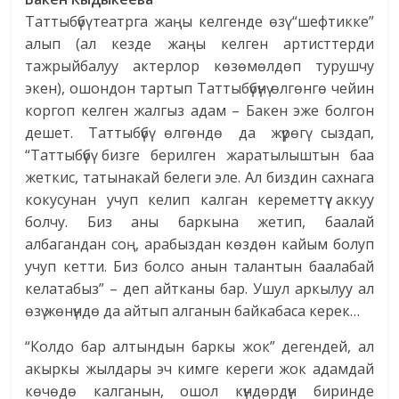
Таттыбүбү театрга жаңы келгенде өзү “шефтикке”
алып (ал кезде жаңы келген артисттерди
тажрыйбалуу актерлор көзөмөлдөп турушчу
экен), ошондон тартып Таттыбүбүнү өлгөнгө чейин
коргоп келген жалгыз адам – Бакен эже болгон
дешет. Таттыбүбү өлгөндө да жүрөгү сыздап,
“Таттыбүбү бизге берилген жаратылыштын баа
жеткис, татынакай белеги эле. Ал биздин сахнага
кокусунан учуп келип калган кереметтүү аккуу
болчу. Биз аны баркына жетип, баалай
албагандан соң, арабыздан көздөн кайым болуп
учуп кетти. Биз болсо анын талантын баалабай
келатабыз” – деп айтканы бар. Ушул аркылуу ал
өзү жөнүндө да айтып алганын байкабаса керек…
“Колдо бар алтындын баркы жок” дегендей, ал
акыркы жылдары эч кимге кереги жок адамдай
көчөдө калганын, ошол күндөрдүн биринде