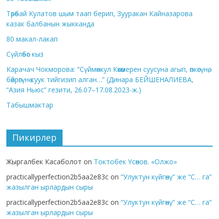
Төрөбай Кулатов шым таап берип, Зууракан Кайназарова
казак балбанын жыкканда
80 макал-лакап
Сүйлөбөс кыз
Карачач Чокморова: “Сүймөнкул Көкөмерен суусуна агып, өпкөсүнө,
бөйрөгүнө суук тийгизип алган…” (Динара БЕЙШЕНАЛИЕВА,
“Азия Ньюс” гезити, 26.07–17.08.2023-ж.)
Табышмактар
Пикирлер
Жыргалбек Касаболот
on
Токтобек Үсөнов. «Олжо»
practicallyperfection2b5aa2e83c
on
“Улуктун күйгөнү” же “С… га”
жазылган ырлардын сыры
practicallyperfection2b5aa2e83c
on
“Улуктун күйгөнү” же “С… га”
жазылган ырлардын сыры