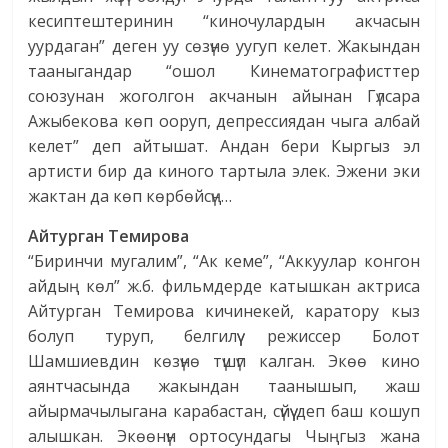
кесиптештеринин “киночулардын акчасын
уурдаган” деген уу сөзүнө уугуп келет. Жакындан
тааныгандар “ошол Кинематографисттер
союзунан жоголгон акчанын айынан Гүлсара
Ажыбекова көп ооруп, депрессиядан чыга албай
келет” деп айтышат. Андан бери Кыргыз эл
артисти бир да киного тартыла элек. Эжени эки
жактан да көп көрбөйсүң…
Айтурган Темирова
“Биринчи мугалим”, “Ак кеме”, “Аккуулар конгон
айдың көл” ж.б. фильмдерде катышкан актриса
Айтурган Темирова кичинекей, каратору кыз
болуп туруп, белгилүү режиссер Болот
Шамшиевдин көзүнө түшүп калган. Экөө кино
аянтчасында жакындан таанышып, жаш
айырмачылыгана карабастан, сүйүү деп баш кошуп
алышкан. Экөөнүн ортосундагы Чыңгыз жана