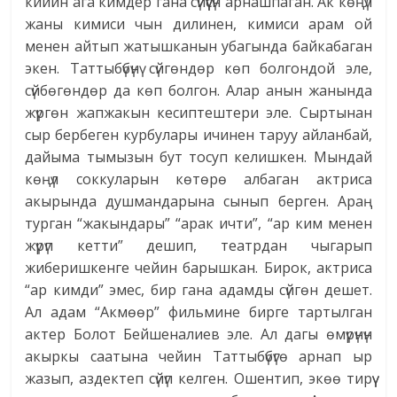
кийин ага кимдер гана сүйүүсүн арнашпаган. Ак көңүл
жаны кимиси чын дилинен, кимиси арам ой
менен айтып жатышканын убагында байкабаган
экен. Таттыбүбүнү сүйгөндөр көп болгондой эле,
сүйбөгөндөр да көп болгон. Алар анын жанында
жүргөн жапжакын кесиптештери эле. Сыртынан
сыр бербеген курбулары ичинен таруу айланбай,
дайыма тымызын бут тосуп келишкен. Мындай
көңүл соккуларын көтөрө албаган актриса
акырында душмандарына сынып берген. Араң
турган “жакындары” “арак ичти”, “ар ким менен
жүрүп кетти” дешип, театрдан чыгарып
жиберишкенге чейин барышкан. Бирок, актриса
“ар кимди” эмес, бир гана адамды сүйгөн дешет.
Ал адам “Акмөөр” фильмине бирге тартылган
актер Болот Бейшеналиев эле. Ал дагы өмүрүнүн
акыркы саатына чейин Таттыбүбүгө арнап ыр
жазып, аздектеп сүйүп келген. Ошентип, экөө тирүү