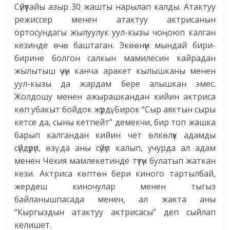
Сүйүүтайы азыр 30 жашты нарылап калды. Атактуу
режиссер менен атактуу актрисанын
ортосундагы жылуулук уул-кызы чоңоюп калган
кезинде өчө баштаган. Экөөнүн мындай бири-
бирине болгон салкын мамилесин кайрадан
жылытыш үчүн канча аракет кылышканы менен
уул-кызы да жардам бере алышкан эмес.
Жолдошу менен ажырашкандан кийин актриса
көп убакыт бойдок жүрдү. Бирок “Сыр аяктын сыры
кетсе да, сыны кетпейт” демекчи, бир топ жашка
барып калгандан кийин чет өлкөлүк адамды
сүйдүрүп, өзү да аны сүйүп калып, учурда ал адам
менен Чехия мамлекетинде түтүн булатып жаткан
кези. Актриса көптөн бери киного тартылбай,
жердеш киночулар менен тыгыз
байланышпасада менен, ал жакта аны
“Кыргыздын атактуу актрисасы” деп сыйлап
келишет.