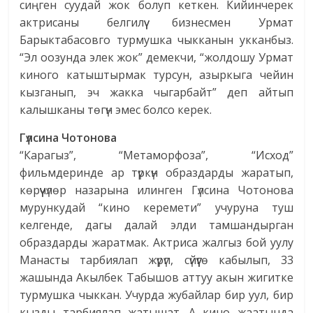
сиңген суудай жок болуп кеткен. Кийинчерек
актрисаны белгилүү бизнесмен Урмат
Барыктабасовго турмушка чыкканын укканбыз.
“Эл оозунда элек жок” демекчи, “жолдошу Урмат
киного катыштырмак турсун, азыркыга чейин
кызганып, эч жакка чыгарбайт” деп айтып
калышканы төгүн эмес болсо керек.
Гүлсина Чотонова
“Карагыз”, “Метаморфоза”, “Исход”
фильмдеринде ар түркүн образдарды жаратып,
көрүүчүлөр назарына илинген Гүлсина Чотонова
мурункудай “кино керемети” учуруна туш
келгенде, дагы далай элди тамшандырган
образдарды жаратмак. Актриса жалгыз бой уулу
Манасты тарбиялап жүрүп, сүйүүгө кабылып, 33
жашында Акылбек Табышов аттуу акын жигитке
турмушка чыккан. Учурда жубайлар бир уул, бир
кызды тарбиялап жатышат. А кино жаатында