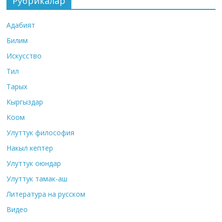
Рубрикалар
Адабият
Билим
Искусство
Тил
Тарых
Кыргыздар
Коом
Улуттук философия
Накыл кептер
Улуттук оюндар
Улуттук тамак-аш
Литература на русском
Видео