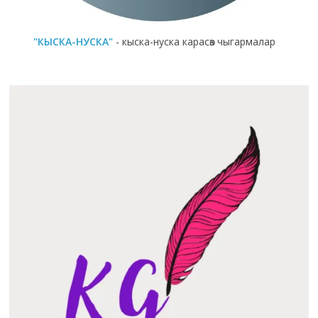
"КЫСКА-НУСКА"
- кыска-нуска карасөз чыгармалар