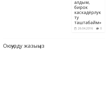
алдым,
бирок
каскадёрлук
ту
таштабайм»
26.04.2016
0
Оюңузду жазыңыз