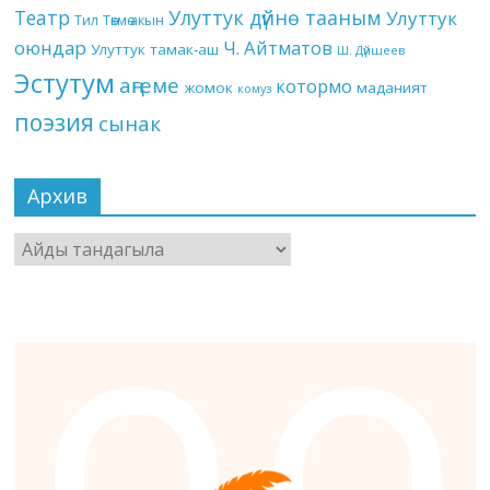
Театр
Улуттук дүйнө тааным
Улуттук
Төкмө акын
Тил
оюндар
Ч. Айтматов
Улуттук тамак-аш
Ш. Дүйшеев
Эстутум
аңгеме
котормо
жомок
маданият
комуз
поэзия
сынак
Архив
Архив