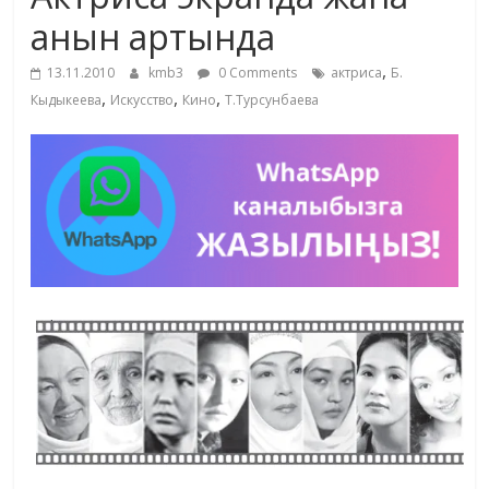
маданияты
анын артында
жана
,
адабияты
13.11.2010
kmb3
0 Comments
актриса
Б.
,
,
,
Кыдыкеева
Искусство
Кино
Т.Турсунбаева