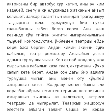
актрисаны бир автобус сүзүп кетип, аны эч ким
издебей, сөөгү 18 күн өлүкканада жатканын айтып
келишет. Залкар таланттын мындай трагедиялуу
тагдырына жеке турмушунун бир нукка
салынбаганы себеп болсо керек. Аны жаш
кезинде сүйүп тийген жигити чыгармачылыгын
түшүнбөй койгондуктан, үй-бүлөдөн театрды өйдө
көрүп баса берген. Андан кийин экинчи сүйүүгө
кабылып, театр режиссеру Ажыгабыл деген
адамга турмушка чыгат. Көп өтпөй жолдошу жол
кырсыгына кабылып каза таап, актрисаны күйүткө
салып кете берет. Андан соң дагы бир адамга
турмушка чыгып, аны менен оту күйүшпөй
ажырашып кетет. Жолдошу менен баягы эле
көралбас айрым кесиптештеринин кесепетинен
ажырашып тынганы аз келгенсип, актриса
театрдан да чыгарылат. Театрсыз жашоосун
элестете албаган талант башка эч жерде