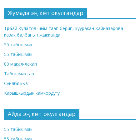
Жумада эң көп окулгандар
Төрөбай Кулатов шым таап берип, Зууракан Кайназарова
казак балбанын жыкканда
55 табышмак
55 табышмак
80 макал-лакап
Табышмактар
Сүйлөбөс кыз
Карышкырдын камкордугу
Айда эң көп окулгандар
55 табышмак
55 табышмак