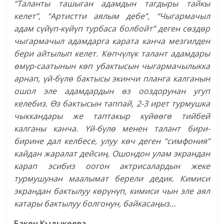
“Таланты ташыган адамдын тагдыры тайкы
келет”, “Артистти аялым дебе”, “Чыгармачыл
адам сүйүп-күйүп турбаса болбойт” деген сөздөр
чыгармачыл адамдарга карата канча мезгилден
бери айтылып келет. Көпчүлүк талант адамдары
өмүр-саатынын көп убактысын чыгармачылыкка
арнап, үй-бүлө бактысы экинчи планга калганын
ошол эле адамдардын өз ооздорунан угуп
келебиз. Өз бактысын таппай, 2-3 ирет турмушка
чыккандары же таптакыр күйөөгө тийбей
калганы канча. Үй-бүлө менен талант бири-
бирине дал келбесе, улуу көч деген “симфония”
кайдан жаралат дейсиң. Ошондон улам экрандан
карап эсибиз оогон актрисалардын жеке
турмушунан маалымат берели дедик. Кимиси
экрандан бактылуу көрүнүп, кимиси чын эле аял
катары бактылуу болгонун, байкасаңыз…
Бакен Кыдыкеева