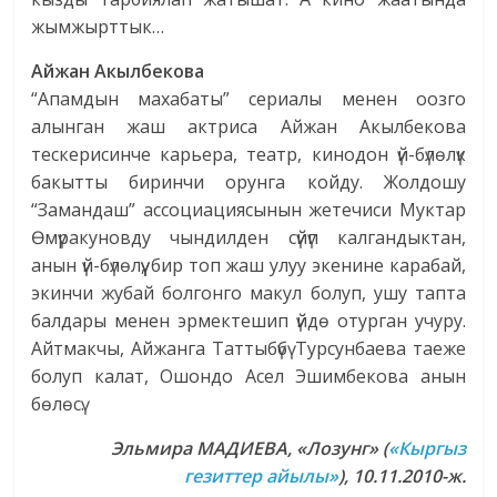
жымжырттык…
Айжан Акылбекова
“Апамдын махабаты” сериалы менен оозго
алынган жаш актриса Айжан Акылбекова
тескерисинче карьера, театр, кинодон үй-бүлөлүк
бакытты биринчи орунга койду. Жолдошу
“Замандаш” ассоциациясынын жетечиси Муктар
Өмүракуновду чындилден сүйүп калгандыктан,
анын үй-бүлөлүү, бир топ жаш улуу экенине карабай,
экинчи жубай болгонго макул болуп, ушу тапта
балдары менен эрмектешип үйдө отурган учуру.
Айтмакчы, Айжанга Таттыбүбү Турсунбаева таеже
болуп калат, Ошондо Асел Эшимбекова анын
бөлөсү.
Эльмира МАДИЕВА
, «Лозунг» (
«Кыргыз
гезиттер айылы»
), 10.11.2010-ж.