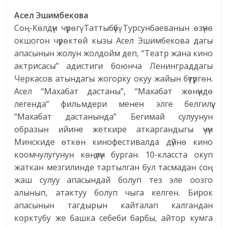
Асел Эшимбекова
Соң-Көлдүн чүрөгү Таттыбүбү Турсунбаеванын өзүнө
окшогон чүрөктөй кызы Асел Эшимбекова дагы
апасынын жолун жолдойм деп, “Театр жана кино
актрисасы” адистиги боюнча Ленинграддагы
Черкасов атындагы жогорку окуу жайын бүтүргөн.
Асел “Махабат дастаны”, “Махабат жөнүндө
легенда” фильмдери менен элге белгилүү.
“Махабат дастанында” Бегимай сулуунун
образын ийине жеткире аткаргандыгы үчүн
Минскиде өткөн кинофестивалда дүйнө кино
коомчулугунун көңүлүн бурган. 10-класста окуп
жаткан мезгилинде тартылган бул тасмадан соң
жаш сулуу апасындай болуп тез эле оозго
алынып, атактуу болуп чыга келген. Бирок
апасынын тагдырын кайталап калгандан
корктубу же башка себеби барбы, айтор кумга