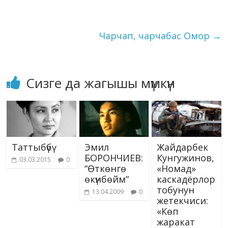
k
p
er
s
n
делет. Сиздин
ni
k
пикириңизде…
ki
Чарчап, чарчабас Омор
→
Сизге да жагышы мүмкүн
Таттыбүбү
Эмил
Жайдарбек
БОРОНЧИЕВ:
Кунгужинов,
03.03.2015
0
“Өткөнгө
«Номад»
өкүнбөйм”
каскадёрлор
тобунун
13.04.2009
0
жетекчиси:
«Көп
жаракат