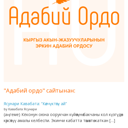
"Адабий ордо" сайтынан:
Ясунари Кавабата: “Көлчүктөгү ай”
by Кавабата Ясунари
(аңгеме) Кёконун оюна оорукчан күйөөсүнө бакчаны кол күзгүдөн
көрсөтүү амалы келбеспи. Экинчи кабатта төшөктө жаткан […]