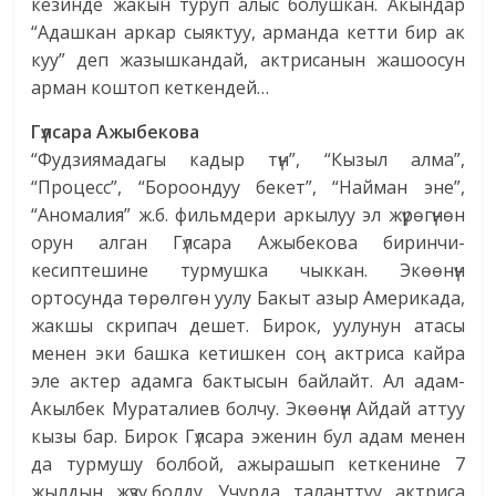
кезинде жакын туруп алыс болушкан. Акындар
“Адашкан аркар сыяктуу, арманда кетти бир ак
куу” деп жазышкандай, актрисанын жашоосун
арман коштоп кеткендей…
Гүлсара Ажыбекова
“Фудзиямадагы кадыр түн”, “Кызыл алма”,
“Процесс”, “Бороондуу бекет”, “Найман эне”,
“Аномалия” ж.б. фильмдери аркылуу эл жүрөгүнөн
орун алган Гүлсара Ажыбекова биринчи-
кесиптешине турмушка чыккан. Экөөнүн
ортосунда төрөлгөн уулу Бакыт азыр Америкада,
жакшы скрипач дешет. Бирок, уулунун атасы
менен эки башка кетишкен соң актриса кайра
эле актер адамга бактысын байлайт. Ал адам-
Акылбек Мураталиев болчу. Экөөнүн Айдай аттуу
кызы бар. Бирок Гүлсара эженин бул адам менен
да турмушу болбой, ажырашып кеткенине 7
жылдын жүзү болду. Учурда таланттуу актриса