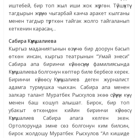
иштебей, бир топ жыл иши жок жүргөн. Түйшүктүү
тагдырын жүзүнө чыгарбай канча аракет кылганы
менен тагдыр түрткөн тайгак жолго тайгаланып
кеткенин карасаң…
Сабира Күмүшалиева
Кыргыз маданиятынын өзүнчө бир доорун басып
өткөн инсан, кыргыз театрынын “Умай энеси”
Сабира апа биринчи күйөөсүнүн фамилиясында
Күмүшалиева болгонун көптөр биле бербесе керек.
Биринчи күйөөсү Күмүшалиев деген журналист
адамга турмушка чыккан. Сабира апа менен
залкар талант Муратбек Рыскулов экөө сүйүүнүн күчү
менен баш кошуп алышат. Бирок, бир топ
убакыт өткөндөн кийин биринчи күйөөсү
Күмүшалиев Сабира апага келген экен.
Ортолорунда эмне сөз болгонун ким билсин,
бирок жолдошу Муратбек Рыскулов “Ал кишиде