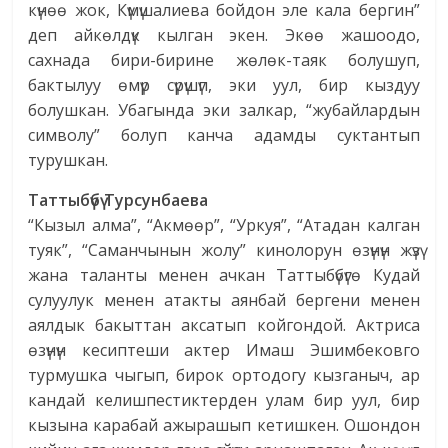
күнөө жок, Күмүшалиева бойдон эле кала бергин”
деп айкөлдүк кылган экен. Экөө жашоодо,
сахнада бири-бирине жөлөк-таяк болушуп,
бактылуу өмүр сүрүшүп, эки уул, бир кыздуу
болушкан. Убагында эки залкар, “жубайлардын
символу” болуп канча адамды суктантып
турушкан.
Таттыбүбү Турсунбаева
“Кызыл алма”, “Акмөөр”, “Уркуя”, “Атадан калган
туяк”, “Саманчынын жолу” кинолорун өзүнүн жүзү
жана таланты менен ачкан Таттыбүбүгө Кудай
сулуулук менен атакты аянбай бергени менен
аялдык бакыттан аксатып койгондой. Актриса
өзүнүн кесиптеши актер Имаш Эшимбековго
турмушка чыгып, бирок ортодогу кызганыч, ар
кандай келишпестиктерден улам бир уул, бир
кызына карабай ажырашып кетишкен. Ошондон