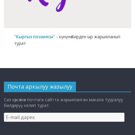
"Кыргыз поэзиясы"
- күнүнө бирден ыр жарыяланып
турат
Почта аркылуу жазылуу
Сиз көрсөткөн почтага сайтта жарыяланган макала тууралуу
билдирүү келип турат.
E-
mail
дарек