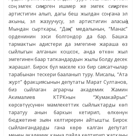
соң эмгек сиңирген ишмер же эмгек сиңирген
артистигин алып, дагы беш жылдан соң гана эл
акыны, эл жазуучусу, эл артистигин аласың.)
Мындан сырткары, “Даңк” медалынын, “Манас”
орденинин ээси болгондор да бар. Башка
тармактын адистери да эмгегине жараша өз
сыйлыгын алганын кошсок, анда өткөн жыл
эмгегинен баар тапкандардын жылы болду десек
жарашат. Бирок бул маселе кээ бир саясатчылар
тарабынан тескери бааланып туру. Мисалы, “Ата
журт” фракциясынын депутаты Марат Султанов,
биз сыйлаган аграрчы академик Жамин
Акималиев КТРКнын “Жумакайрык”
көрсөтүүсүнөн мамлекеттик сыйлыктарды көп
таратуу анын баркын кетирип, өлкөнүн
бюджетине зыян келтирерин айтышты. Бирок
сыйлангандарды гана көрө калган депутат
менен академик канча пайда келтирип жатканы