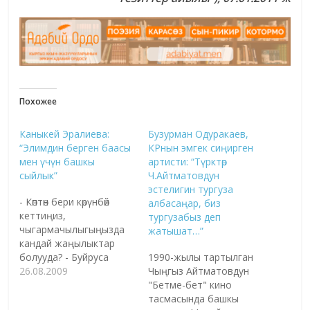
Похожее
Каныкей Эралиева:
Бузурман Одуракаев,
“Элимдин берген баасы
КРнын эмгек сиңирген
мен үчүн башкы
артисти: “Түрктөр
сыйлык”
Ч.Айтматовдун
эстелигин тургуза
- Көптөн бери көрүнбөй
албасаңар, биз
кеттиңиз,
тургузабыз деп
чыгармачылыгыңызда
жатышат…”
кандай жаңылыктар
болууда? - Буйруса
1990-жылы тартылган
жакшы. Жаңы-жаңы
26.08.2009
Чыңгыз Айтматовдун
ырларды жаздырып
"Бетме-бет" кино
жатабыз. Алардын
тасмасында башкы