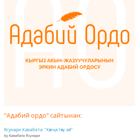
"Адабий ордо" сайтынан:
Ясунари Кавабата: “Көлчүктөгү ай”
by Кавабата Ясунари