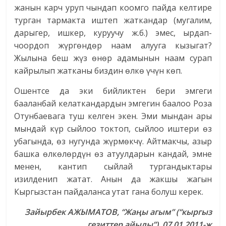
жанын карч уруп чындап коомго пайда келтире
турган тармакта иштеп жаткандар (мугалим,
дарыгер, ишкер, куруучу ж.б.) эмес, ырдап-
чоордоп жүргөндөр наам алууга кызыгат?
Жылына беш жүз өнөр адамынын наам сурап
кайрылып жатканы биздин өлкө үчүн көп.
Ошентсе да эки бийликтен бери эмгеги
бааланбай келаткандардын эмгегин баалоо Роза
Отунбаевага туш келген экен. Эми мындан ары
мындай күр сыйлоо токтоп, сыйлоо иштери өз
убагында, өз нугунда жүрмөкчү. Айтмакчы, азыр
башка өлкөлөрдүн өз атуулдарын кандай, эмне
менен, кантип сыйлай тургандыктары
изилденип жатат. Анын да жакшы жагын
Кыргызстан пайдаланса утат гана болуш керек.
Зайырбек АЖЫМАТОВ, “Жаңы агым” (“кыргыз
гезиттер айылы”),
07.01.2011-ж