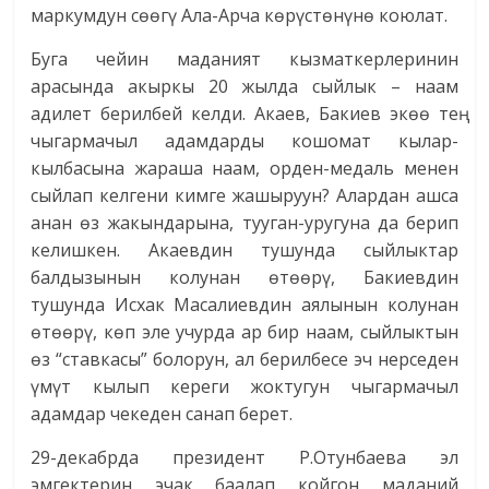
маркумдун сөөгү Ала-Арча көрүстөнүнө коюлат.
Буга чейин маданият кызматкерлеринин
арасында акыркы 20 жылда сыйлык – наам
адилет берилбей келди. Акаев, Бакиев экөө тең
чыгармачыл адамдарды кошомат кылар-
кылбасына жараша наам, орден-медаль менен
сыйлап келгени кимге жашыруун? Алардан ашса
анан өз жакындарына, тууган-уругуна да берип
келишкен. Акаевдин тушунда сыйлыктар
балдызынын колунан өтөөрү, Бакиевдин
тушунда Исхак Масалиевдин аялынын колунан
өтөөрү, көп эле учурда ар бир наам, сыйлыктын
өз “ставкасы” болорун, ал берилбесе эч нерседен
үмүт кылып кереги жоктугун чыгармачыл
адамдар чекеден санап берет.
29-декабрда президент Р.Отунбаева эл
эмгектерин эчак баалап койгон маданий