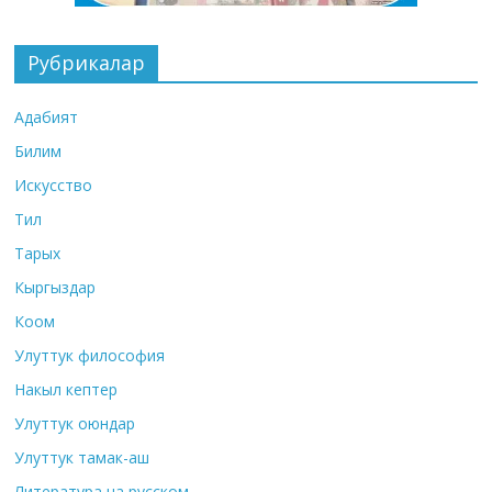
Рубрикалар
Адабият
Билим
Искусство
Тил
Тарых
Кыргыздар
Коом
Улуттук философия
Накыл кептер
Улуттук оюндар
Улуттук тамак-аш
Литература на русском