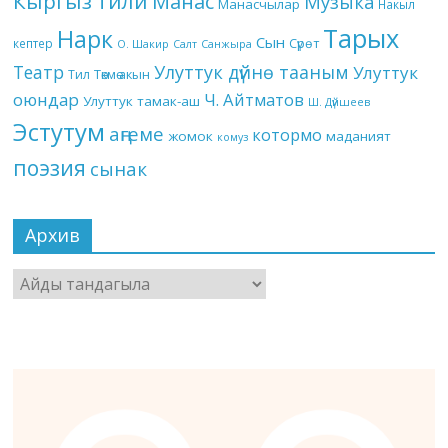
Кыргыз тили
Манас
Музыка
Манасчылар
Накыл
Тарых
Нарк
Сын
кептер
Сүрөт
О. Шакир
Салт
Санжыра
Театр
Улуттук дүйнө тааным
Улуттук
Төкмө акын
Тил
оюндар
Ч. Айтматов
Улуттук тамак-аш
Ш. Дүйшеев
Эстутум
аңгеме
котормо
жомок
маданият
комуз
поэзия
сынак
Архив
Архив