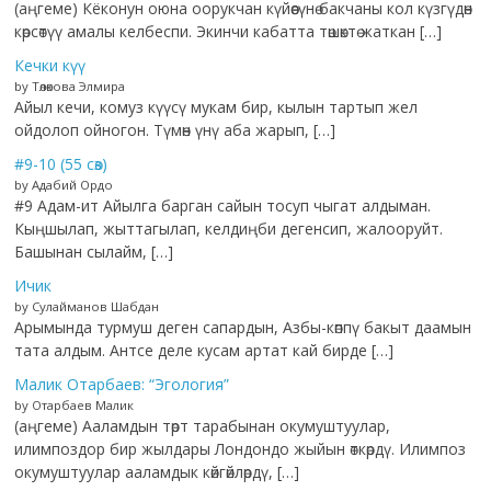
(аңгеме) Кёконун оюна оорукчан күйөөсүнө бакчаны кол күзгүдөн
көрсөтүү амалы келбеспи. Экинчи кабатта төшөктө жаткан […]
Кечки күү
by Төлөкова Элмира
Айыл кечи, комуз күүсү мукам бир, кылын тартып жел
ойдолоп ойногон. Түмөн үнү аба жарып, […]
#9-10 (55 сөз)
by Адабий Ордо
#9 Адам-ит Айылга барган сайын тосуп чыгат алдыман.
Кыңшылап, жыттагылап, келдиңби дегенсип, жалооруйт.
Башынан сылайм, […]
Ичик
by Сулайманов Шабдан
Арымында турмуш деген сапардын, Азбы-көппү бакыт даамын
тата алдым. Антсе деле кусам артат кай бирде […]
Малик Отарбаев: “Эгология”
by Отарбаев Малик
(аңгеме) Ааламдын төрт тарабынан окумуштуулар,
илимпоздор бир жылдары Лондондо жыйын өткөрдү. Илимпоз
окумуштуулар ааламдык көйгөйлөрдү, […]