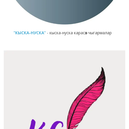
"КЫСКА-НУСКА"
- кыска-нуска карасөз чыгармалар