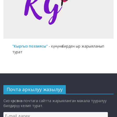
"Кыргыз поэзиясы"
- күнүнө бирден ыр жарыяланып
турат
Почта аркылуу жазылуу
Сиз көрсөткөн почтага сайтта жарыяланган макала тууралуу
билдирүү келип турат.
E-