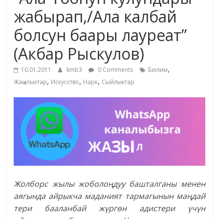
маданияты
жабырап,/Ала калбай
жана
болсун баары лауреат”
адабияты
(Акбар Рыскулов)
,
10.01.2011
kmb3
0 Comments
Билим
,
,
,
Жаңылыктар
Искусство
Нарк
Сыйлыктар
Жолборс жылы жоболоңдуу башталганы менен
аягында айрыкча маданият тармагынын маңдай
тери бааланбай жүргөн адистери үчүн