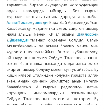
тармактын биртоп өкүлдөрүнө жогорудагыдай
ардак наамдарды ыйгарды. Биз кыргыз
журналистикасынын аксакалдары, устаттарыбыз
Алым Токтомушевди
, Баратбай Аракеевди, Үсөн
Касыбековду маданиятка эмгек сиңирген ишмер
наам алышы менен, КР эл акыны
Шайлообек
Дүйшеевди
“Манас” ордендүү болушу, Сагын
Акматбекованы эл акыны болушу менен чын
жүрөктөн куттуктайбыз. Эң эле кубанычтуусу,
айтылуу ооз комузчу Сүйдүм Төлөкова апанын
сексен беш жашка чыкканда маданиятка эмгек
сиңирген ишмер болушу менен куттук айтабыз. Бу
киши илгери Сталиндин колунан грамота алган
экен. Андан кийинки бийликтер анын эмгегин
баалабаптыр. А кыргыз радиосунун алтын
корундагы чыгармалардын жазылышында
Сүйдүм Төлөкованын эмгеги ат көтөргүс. Бу
жерде айталы дегенибиз, мамлекеттик сыйлык,