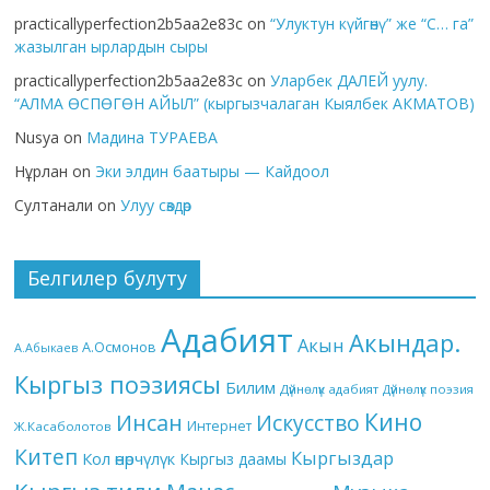
practicallyperfection2b5aa2e83c
on
“Улуктун күйгөнү” же “С… га”
жазылган ырлардын сыры
practicallyperfection2b5aa2e83c
on
Уларбек ДАЛЕЙ уулу.
“АЛМА ӨСПӨГӨН АЙЫЛ” (кыргызчалаган Кыялбек АКМАТОВ)
Nusya
on
Мадина ТУРАЕВА
Нұрлан
on
Эки элдин баатыры — Кайдоол
Султанали
on
Улуу сөздөр
Белгилер булуту
Адабият
Акындар.
Акын
А.Осмонов
А.Абыкаев
Кыргыз поэзиясы
Билим
Дүйнөлүк адабият
Дүйнөлүк поэзия
Кино
Инсан
Искусство
Интернет
Ж.Касаболотов
Китеп
Кыргыздар
Кол өнөрчүлүк
Кыргыз даамы