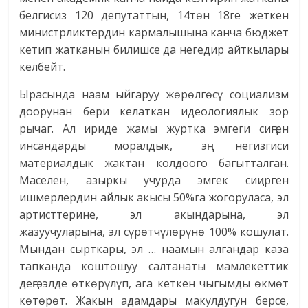
белгисиз 120 депутаттын, 14төн 18ге жеткен
министрликтердин кармалышына канча бюджет
кетип жатканын билишсе да негедир айткылары
келбейт.
Ырасында наам ыйгаруу жөрөлгөсү социализм
доорунан бери келаткан идеологиялык зор
рычаг. Ал ириде жамы журтка эмгеги сиңген
инсандарды моралдык, эң негизгиси
материалдык жактан колдоого багытталган.
Маселен, азыркы учурда эмгек сиңирген
ишмерлердин айлык акысы 50%га жогоруласа, эл
артисттерине, эл акындарына, эл
жазуучуларына, эл сүрөтчүлөрүнө 100% кошулат.
Мындан сырткары, эл … наамын алгандар каза
тапканда коштошуу салтанаты мамлекеттик
деңгээлде өткөрүлүп, ага кеткен чыгымды өкмөт
көтөрөт. Жакын адамдары макулдугун берсе,