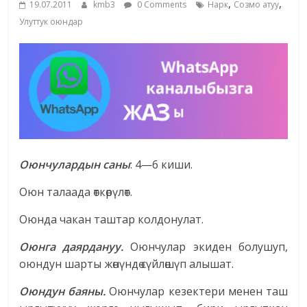
,
,
19.07.2011
kmb3
0 Comments
Нарк
Созмо атуу
жана
Улуттук оюндар
адабияты
Оюнчулардын саны
: 4—6 киши.
Оюн талаада өткөрүлөт.
Оюнда чакан таштар колдонулат.
Оюнга даярдануу.
Оюнчулар экиден болушуп,
оюндун шарты жөнүндө сүйлөшүп алышат.
Оюндун баяны.
Оюнчулар кезектери менен таш