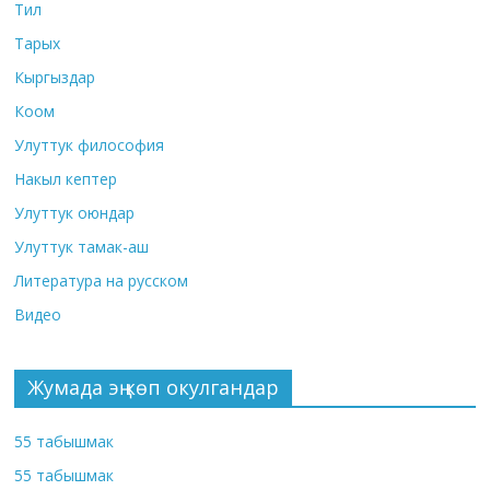
Тил
Тарых
Кыргыздар
Коом
Улуттук философия
Накыл кептер
Улуттук оюндар
Улуттук тамак-аш
Литература на русском
Видео
Жумада эң көп окулгандар
55 табышмак
55 табышмак