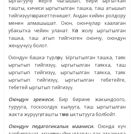
ыргытуучу жерге чыгышып, бири ыргыткан
ташты, кичиси ыргытылган ташка, таш атышып
тийгизүүгө аракеттенишет. Андан кийин ролдору
менен алмашышат. Оюн, оюнчулар каалаган
убакытка чейин уланат. Көп жолу ыргытылган
ташка, таш атып тийгнзген оюнчу, оюндун
жеңүүчүсү болот.
Оюндун башка түрлөрү. Ыргытылган ташка, таяк
ыргытып тийгизүү, ыргытылган таякка, таш
ыргытып тийгизүү, ыргытылган таякка, таяк
ыргытып тийгизүү, ыргытылган тебетейге,
тебетей ыргытып тийгизүү.
Оюндун эрежеси.
Бир бирине жакындоого,
турууга, тоскоолдук кылууга, таш ыргытылган
жакта жүрүүгө, ташты төмөн ыктытууга болбойт.
Оюндун педагогикалык мааниси.
Оюнда күч
тарбияланат, мээлөөгө, кыймылдарды так аткарууга