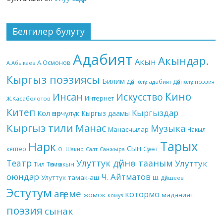
Белгилер булуту
Адабият
Акындар.
Акын
А.Осмонов
А.Абыкаев
Кыргыз поэзиясы
Билим
Дүйнөлүк адабият
Дүйнөлүк поэзия
Кино
Инсан
Искусство
Интернет
Ж.Касаболотов
Китеп
Кыргыздар
Кол өнөрчүлүк
Кыргыз даамы
Кыргыз тили
Манас
Музыка
Манасчылар
Накыл
Тарых
Нарк
Сын
кептер
Сүрөт
О. Шакир
Салт
Санжыра
Театр
Улуттук дүйнө тааным
Улуттук
Төкмө акын
Тил
оюндар
Ч. Айтматов
Улуттук тамак-аш
Ш. Дүйшеев
Эстутум
аңгеме
котормо
жомок
маданият
комуз
поэзия
сынак