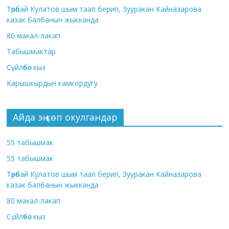
Төрөбай Кулатов шым таап берип, Зууракан Кайназарова
казак балбанын жыкканда
80 макал-лакап
Табышмактар
Сүйлөбөс кыз
Карышкырдын камкордугу
Айда эң көп окулгандар
55 табышмак
55 табышмак
Төрөбай Кулатов шым таап берип, Зууракан Кайназарова
казак балбанын жыкканда
80 макал-лакап
Сүйлөбөс кыз