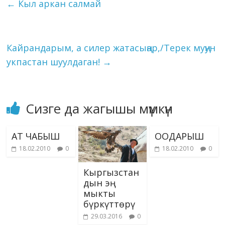
←
Кыл аркан салмай
алышат. Оюндун баяны.
o
m
n
p
g
as
Li
Оюнчулар кезектери
k
p
er
s
келгенде,…
n
ni
k
Кайрандарым, а силер жатасыңар,/Терек муңун
ki
укпастан шуулдаган!
→
Сизге да жагышы мүмкүн
АТ ЧАБЫШ
ООДАРЫШ
18.02.2010
0
18.02.2010
0
Кыргызстан
дын эң
мыкты
бүркүттөрү
29.03.2016
0