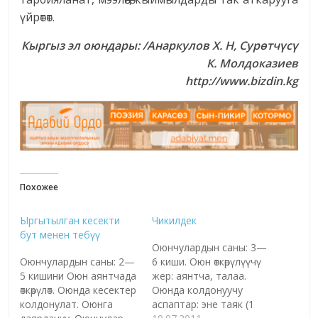
үйрөтөт.
Кыргыз эл оюндары: /Анаркулов X. Н, Сурөтчүсү
К. Молдоказиев
http://www.bizdin.kg
Похожее
Ыргытылган кесекти
Чикилдек
бут менен тебүү
Оюнчулардын саны: 3—
Оюнчулардын саны: 2—
6 киши. Оюн өткөрүлүүчү
5 кишини Оюн аянтчада
жер: аянтча, талаа.
өткөрүлөт. Оюнда кесектер
Оюнда колдонуучу
колдонулат. Оюнга
аспаптар: эне таяк (1