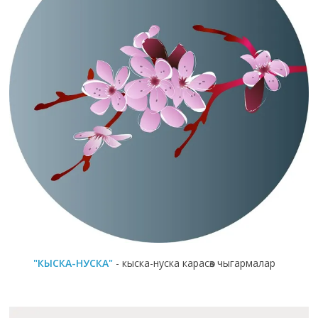
"КЫСКА-НУСКА"
- кыска-нуска карасөз чыгармалар