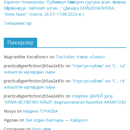
Карачач Чокморова: “Сүймөнкул Көкөмерен суусуна агып, өпкөсүнө,
бөйрөгүнө суук тийгизип алган…” (Динара БЕЙШЕНАЛИЕВА,
“Азия Ньюс” гезити, 26.07–17.08.2023-ж.)
Табышмактар
Пикирлер
Жыргалбек Касаболот
on
Токтобек Үсөнов. «Олжо»
practicallyperfection2b5aa2e83c
on
“Улуктун күйгөнү” же “С… га”
жазылган ырлардын сыры
practicallyperfection2b5aa2e83c
on
“Улуктун күйгөнү” же “С… га”
жазылган ырлардын сыры
practicallyperfection2b5aa2e83c
on
Уларбек ДАЛЕЙ уулу.
“АЛМА ӨСПӨГӨН АЙЫЛ” (кыргызчалаган Кыялбек АКМАТОВ)
Nusya
on
Мадина ТУРАЕВА
Нұрлан
on
Эки элдин баатыры — Кайдоол
Султанали
on
Улуу сөздөр