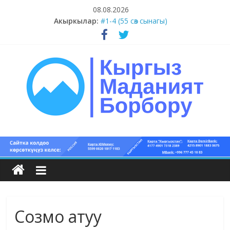
Skip
08.08.2026
to
Акыркылар:
#1-4 (55 сөз сынагы)
content
#13-14 (55 сөз сынагы)
#11-12 (55 сөз сынагы)
#9-10 (55 сөз сынагы)
#5-8 (55 сөз сынагы)
Кыргыз
маданият
борбору
Созмо атуу
Кыргыз
маданияты