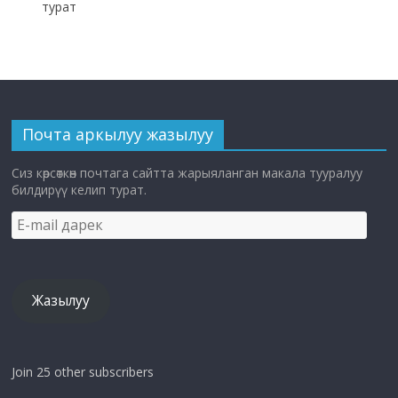
турат
Почта аркылуу жазылуу
Сиз көрсөткөн почтага сайтта жарыяланган макала тууралуу
билдирүү келип турат.
E-
mail
дарек
Жазылуу
Join 25 other subscribers