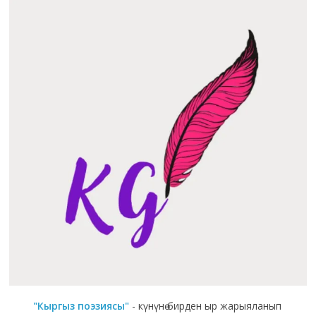
"Кыргыз поэзиясы"
- күнүнө бирден ыр жарыяланып