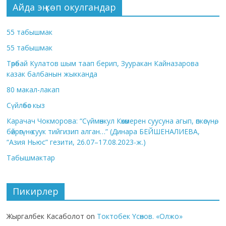
Айда эң көп окулгандар
55 табышмак
55 табышмак
Төрөбай Кулатов шым таап берип, Зууракан Кайназарова
казак балбанын жыкканда
80 макал-лакап
Сүйлөбөс кыз
Карачач Чокморова: “Сүймөнкул Көкөмерен суусуна агып, өпкөсүнө,
бөйрөгүнө суук тийгизип алган…” (Динара БЕЙШЕНАЛИЕВА,
“Азия Ньюс” гезити, 26.07–17.08.2023-ж.)
Табышмактар
Пикирлер
Жыргалбек Касаболот
on
Токтобек Үсөнов. «Олжо»