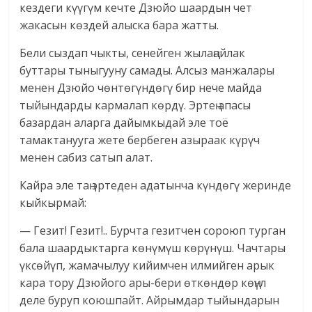
кездеги күүгүм кечте Дзюйо шаардын чет
жакасын көздей алыска бара жатты.
Бели сыздап чыкты, сенейген жылаңайлак
буттары тыныгууну самады. Алсыз манжалары
менен Дзюйо чөнтөгүндөгү бир нече майда
тыйындарды кармалап көрдү. Эртең апасы
базардан аларга дайымкыдай эле тоё
тамактанууга жете бербеген азыраак күрүч
менен сабиз сатып алат.
Кайра эле таң эртеден адатынча күндөгү жеринде
кыйкырмай:
— Гезит! Гезит!.. Бурчта гезитчен сороюп турган
бала шаардыктарга көнүмүш көрүнүш. Чачтары
үксөйүп, жамачылуу кийимчен илмийген арык
кара тору Дзюйого ары-бери өткөндөр көңүл
деле буруп коюшпайт. Айрымдар тыйындарын