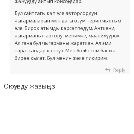
жөнүңүздү айтып койсоңуздар.
Бул сайттагы көп эле авторлордун
чыгармаларын мен дагы өзүм терип чыктым
эле. Бирок атымды көрсөтпөдүм. Анткени,
чыгарманын автору, менимче, маанилүүрөк.
Ал гана бул чыгарманы жараткан. Ал эми
тараткандар көппүз. Мен болбосом башка
бирөө кылат. Бул менин жеке пикирим.
Reply
Оюңузду жазыңыз