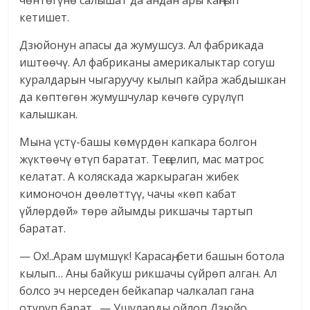
чөнтөгүнө салышат да андан ары каңгып
кетишет.
Дзюйонун апасы да жумушсуз. Ал фабрикада
иштөөчү. Ал фабриканы америкалыктар согуш
куралдарын чыгаруучу кылып кайра жабдышкан
да көптөгөн жумушчулар көчөгө сурүлүп
калышкан.
Мына үстү-башы көмүрдөн капкара болгон
жүктөөчү өтүп баратат. Теңселип, мас матрос
келатат. А коляскада жаркыраган жибек
кимоночон дөөлөттүү, чачы «көп кабат
үйлөрдөй» төрө айымды рикшачы тартып
баратат.
— Ох!..Арам шүмшүк! Карасаң, бети башын ботола
кылып… Аны байкуш рикшачы сүйрөп алган. Ал
болсо эч нерседен бейкапар чалкалап гана
отуруп барат…— Ушуларды ойлоп Дзюйо