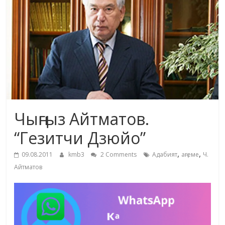
маданияты
жана
адабияты
Чыңгыз Айтматов.
“Гезитчи Дзюйо”
,
,
09.08.2011
kmb3
2 Comments
Адабият
аңгеме
Ч.
Айтматов