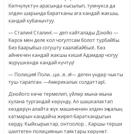
Көпчүлүктүн арасында кысылып, тумчукса да
элдин шарында баратканы ага кандай жакшы,
кандай кубанычтуу.
— Сталин! Сталин!..— деп кайталады Дзюйо —
Көрсө мен деле кол чогултсам болот турбайбы.
Биз баарыбыз согушту каалабайбыз!.. Көз
айнекчен кандай жакшы киши! Адамдар чогуу
жүрүшкөндө кандай күчтүү!
— Полиция! Поли…ци…я…я!— деген үндөр чыкты
туш-тарапган. —Америкалык солдаттар!..
Дзюйого көчө термелип, үйлөр мына-мына
кулана тургандай көрүндү. Ал шашкалактап
көздөрүн алайта жүк машиненин элдин эң калың
катмарын кандайча жиреп бараткандыгын
көрдү. Кыйкырыктар, онтоолор… Каршы-терши
шилтеген полициянын таяктары көрүнөт.