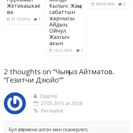
09.04.2009
0
Жетикашкае
Кылыч: Жаңы
ва
сабаттын
жарчысы.
31.10.2014
1
Айдың.
Ойчул.
Жазгыч
акын
10.12.2016
1
2 thoughts on “
Чыңгыз Айтматов.
“Гезитчи Дзюйо”
”
Ордочу
27.05.2015 at 20:58
Permalink
Бул аңгемени алгач мен сканерлеп,