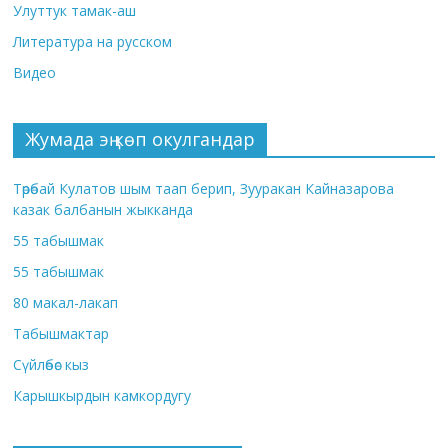
Улуттук тамак-аш
Литература на русском
Видео
Жумада эң көп окулгандар
Төрөбай Кулатов шым таап берип, Зууракан Кайназарова
казак балбанын жыкканда
55 табышмак
55 табышмак
80 макал-лакап
Табышмактар
Сүйлөбөс кыз
Карышкырдын камкордугу