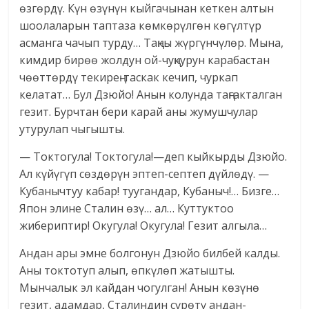
өзгөрдү. Күн өзүнүн кыйгачынан кеткен алтын
шоолаларын таптаза көмкөрүлгөн көгүлтүр
асманга чачып турду… Таңкы жүргүнчүлөр. Мына,
кимдир бирөө жолдун ой-чуңкурун карабастан
чөөттөрдү текирең-таскак кечип, чуркап
келатат… Бул Дзюйо! Анын колунда таңгакталган
гезит. Бурчтан бери карай аны жумушчулар
утурулап чыгышты.
— Токтогула! Токтогула!—деп кыйкырды Дзюйо.
Ал күйүгүп сөздөрүн эптеп-септеп дүйлөдү. —
Кубанычтуу кабар! туугандар, Кубаныч!… Бизге…
Япон элине Сталин өзү… ал… Куттуктоо
жибериптир! Окугула! Окугула! Гезит алгыла…
Андан ары эмне болгонун Дзюйо билбей калды.
Аны токтотуп алып, өпкүлөп жатышты.
Мынчалык эл кайдан чогулган! Анын көзүнө
гезит, адамдар, Сталиндин сүрөтү андан-