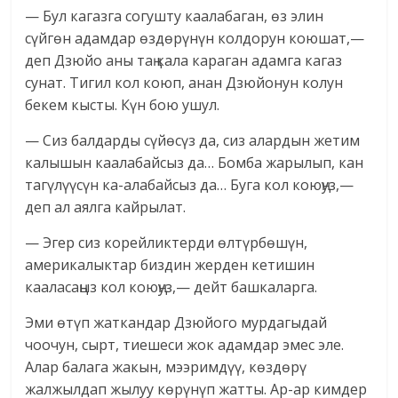
— Бул кагазга согушту каалабаган, өз элин
сүйгөн адамдар өздөрүнүн колдорун коюшат,—
деп Дзюйо аны таң кала караган адамга кагаз
сунат. Тигил кол коюп, анан Дзюйонун колун
бекем кысты. Күн бою ушул.
— Сиз балдарды сүйөсүз да, сиз алардын жетим
калышын каалабайсыз да… Бомба жарылып, кан
тагүлүүсүн ка-алабайсыз да… Буга кол коюңуз,—
деп ал аялга кайрылат.
— Эгер сиз корейликтерди өлтүрбөшүн,
америкалыктар биздин жерден кетишин
кааласаңыз кол коюңуз,— дейт башкаларга.
Эми өтүп жаткандар Дзюйого мурдагыдай
чоочун, сырт, тиешеси жок адамдар эмес эле.
Алар балага жакын, мээримдүү, көздөрү
жалжылдап жылуу көрүнүп жатты. Ар-ар кимдер