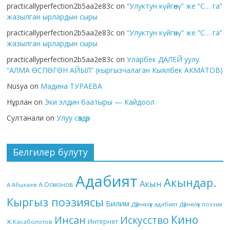
practicallyperfection2b5aa2e83c
on
“Улуктун күйгөнү” же “С… га”
жазылган ырлардын сыры
practicallyperfection2b5aa2e83c
on
“Улуктун күйгөнү” же “С… га”
жазылган ырлардын сыры
practicallyperfection2b5aa2e83c
on
Уларбек ДАЛЕЙ уулу.
“АЛМА ӨСПӨГӨН АЙЫЛ” (кыргызчалаган Кыялбек АКМАТОВ)
Nusya
on
Мадина ТУРАЕВА
Нұрлан
on
Эки элдин баатыры — Кайдоол
Султанали
on
Улуу сөздөр
Белгилер булуту
Адабият
Акындар.
Акын
А.Осмонов
А.Абыкаев
Кыргыз поэзиясы
Билим
Дүйнөлүк адабият
Дүйнөлүк поэзия
Кино
Инсан
Искусство
Интернет
Ж.Касаболотов