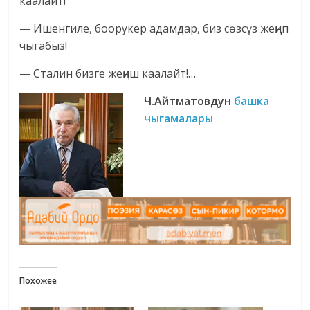
каалайт!
— Ишенгиле, боорукер адамдар, биз сөзсүз жеңип
чыгабыз!
— Сталин бизге жеңиш каалайт!…
Ч.Айтматовдун
башка
чыгамалары
Похожее