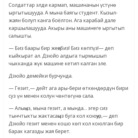
Солдаттар элди кармап, машинанын үстүнө
ыргытышууда. А мына баягы студент. Кызыл-
жаян болуп канга боёлгон. Ага карабай дале
каршылашууда. Акыры аны машинеге ыргытып
салышты.
— Биз баары бир жеңебиз! Биз көппүз!— деп
кыйкырат ал. Дзюйо алдыга тырмышып
чыкканда жүк машине кетип калган эле.
Дзюйо демейки бурчунда.
— Гезит,— дейт ага ары-бери өткөндөрдүн бири
суз үн менен колун чөнтөгүнө сала.
— Алыңыз, мына гезит, а мында… эгер сиз
тынчтыкты жактасаңыз буга кол коюңуз,— деп
Дзюйо гезит менен кошо көп кол коюлган бир
барак кагазды жая берет.