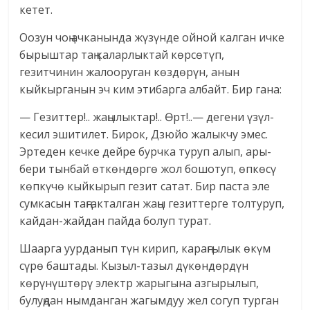
кетет.
Оозун чоң ачканында жүзүнде ойной калган ичке
бырыштар таң каларлыктай көрсөтүп,
гезитчинин жалооруган көздөрүн, анын
кыйкырганын эч ким этибарга албайт. Бир гана:
— Гезиттер!.. жаңылыктар!.. Өрт!..— дегени үзүл-
кесил эшитилет. Бирок, Дзюйо жалыкчу эмес.
Эртеден кечке дейре бурчка туруп алып, ары-
бери тынбай өткөндөргө жол бошотуп, өпкөсү
көпкүчө кыйкырып гезит сатат. Бир паста эле
сумкасын таңгакталган жаңы гезиттерге толтуруп,
кайдан-жайдан пайда болуп турат.
Шаарга уурданып түн кирип, караңгылык өкүм
сүрө баштады. Кызыл-тазыл дүкөндөрдүн
көрүнүштөрү электр жарыгына азгырылып,
булуңдан нымданган жагымдуу жел согуп турган