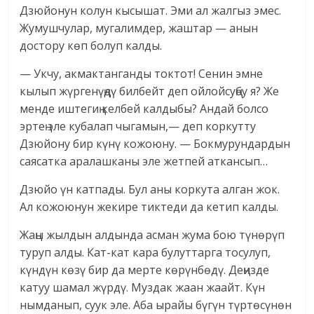
Дзюйонун колун кысышат. Эми ал жалгыз эмес.
Жумушчулар, мугалимдер, жаштар — анын
достору көп болуп калды.
— Укчу, акмактанганды токтот! Сенин эмне
кылып жүргенүңдү билбейт деп ойлойсуңбу я? Же
менде иштегиң келбей калдыбы? Андай болсо
эртең эле кубалап чыгамын,— деп коркутту
Дзюйону бир күнү кожоюну. — Бокмурундардын
саясатка аралашканы эле жетпей аткансып…
Дзюйо үн катпады. Бул аны коркута алган жок.
Ал кожоюнун жекире тиктеди да кетип калды.
Жаңы жылдын алдында асман жума бою түнөрүп
туруп алды. Кат-кат кара булуттарга тосулуп,
күндүн көзү бир да мерте көрүнбөдү. Деңизде
катуу шамал жүрдү. Муздак жаан жаайт. Күн
нымданып, суук эле. Аба ырайы бүгүн түртөсүнөн