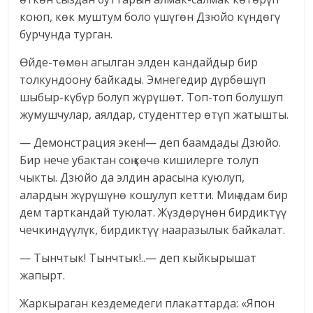
коюп, көк муштум боло үшүгөн Дзюйо күндөгү
бурчунда турган.
Өйде-төмөн агылган элден кандайдыр бир
толкундоону байкады. Эмнегедир дүрбөшүп
шыбыр-күбүр болуп жүрүшөт. Топ-топ болушуп
жумушчулар, аялдар, студенттер өтүп жатышты.
— Демонстрация экен!— деп баамдады Дзюйо.
Бир нече убактан соң көчө кишилерге толуп
чыкты. Дзюйо да элдин арасына куюлуп,
алардын жүрүшүнө кошулуп кетти. Миң адам бир
дем тарткандай туюлат. Жүздөрүнөн бирдиктүү
чечкиндүүлүк, бирдиктүү нааразылык байкалат.
— Тынчтык! Тынчтык!..— деп кыйкырышат
жапырт.
Жаркыраган кездемедеги плакаттарда: «Япон