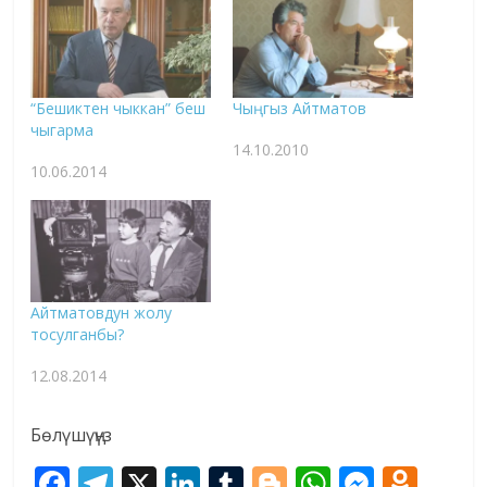
“Бешиктен чыккан” беш
Чыңгыз Айтматов
чыгарма
14.10.2010
10.06.2014
Айтматовдун жолу
тосулганбы?
12.08.2014
Бөлүшүңүз
F
T
X
Li
T
Bl
W
M
O