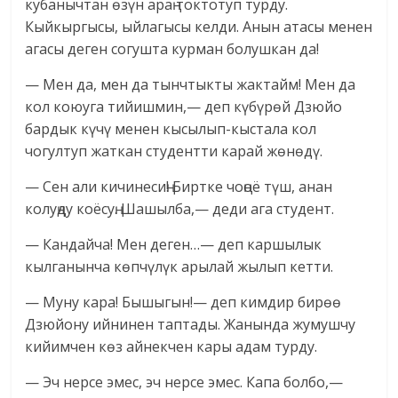
кубанычтан өзүн араң токтотуп турду.
Кыйкыргысы, ыйлагысы келди. Анын атасы менен
агасы деген согушта курман болушкан да!
— Мен да, мен да тынчтыкты жактайм! Мен да
кол коюуга тийишмин,— деп күбүрөй Дзюйо
бардык күчү менен кысылып-кыстала кол
чогултуп жаткан студентти карай жөнөдү.
— Сен али кичинесиң! Биртке чоңоё түш, анан
колуңду коёсуң. Шашылба,— деди ага студент.
— Кандайча! Мен деген…— деп каршылык
кылганынча көпчүлүк арылай жылып кетти.
— Муну кара! Бышыгын!— деп кимдир бирөө
Дзюйону ийнинен таптады. Жанында жумушчу
кийимчен көз айнекчен кары адам турду.
— Эч нерсе эмес, эч нерсе эмес. Капа болбо,—