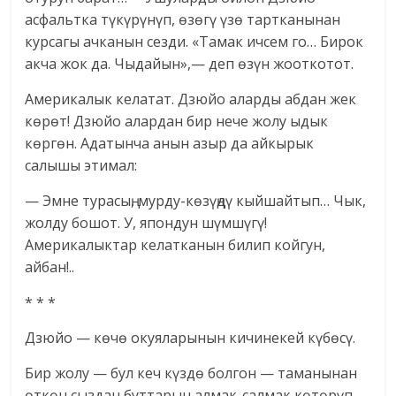
асфальтка түкүрүнүп, өзөгү үзө тартканынан
курсагы ачканын сезди. «Тамак ичсем го… Бирок
акча жок да. Чыдайын»,— деп өзүн жооткотот.
Америкалык келатат. Дзюйо аларды абдан жек
көрөт! Дзюйо алардан бир нече жолу ыдык
көргөн. Адатынча анын азыр да айкырык
салышы этимал:
— Эмне турасың, мурду-көзүңдү кыйшайтып… Чык,
жолду бошот. У, япондун шүмшүгү!
Америкалыктар келатканын билип койгун,
айбан!..
* * *
Дзюйо — көчө окуяларынын кичинекей күбөсү.
Бир жолу — бул кеч күздө болгон — таманынан
өткөн сыздан буттарын алмак-салмак көтөрүп