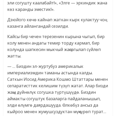
эли согушту каалабайт!», «Элге — эркиндик жана
көз каранды эместик!».
Дзюйого көчө кайнап жаткан кырк кулактуу чоң
казанга айлангандай сезилди.
Кайсы бир чечен терезенин кырына чыгып, бир
колу менен андагы темир торду кармап, бир
колунда шапкесин мыкчый жаңсагылап сүйлөп
жатты.
— … Биздин эл-журтубуз америкалык
империализмдин таманы астында калды.
Саткын Иосид Америка Кошмо Штаттары менен
сепаратисттик келишим түзүп жатат. Алар бизди
жаңы дүйнөлүк согушка түртүшүүдө. Биздин
аймакты согуштук базаларга пайдаланышып,
элди өлүмгө даярдашууда. Өлкөбүз ансыз да
кыйроо менен жумушсуздуктан мүңкүрөп турат…