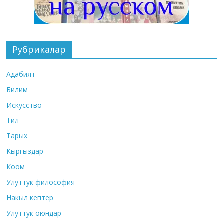
Рубрикалар
Адабият
Билим
Искусство
Тил
Тарых
Кыргыздар
Коом
Улуттук философия
Накыл кептер
Улуттук оюндар