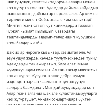
шак сунушуп, гезитти колдоруна алаары менен
көз жүгүртө коюшат. Адамдар дайыма кайдадыр
шашылышып, дайыма ар нерсеге алек. Ар ким өз
тирилиги менен. Ооба, ага эле ким кызыктар?
Минтип гезит сатып, бут кийимдерди тазалап,
чуркап кызмат кылышып, базардагы
таштандыларды аңтарып-теңтеришип жүрүшкөн
япон балдары азбы.
Дзюйо ар нерсеге кызыктар, сезимтал эле. Ал
өзүн ушул жерде, көчедө туулуп-өскөндөй туйчу.
Адамдарды так ажыратып, биле алат. Мына
жумушсуз адам келатат. Ал тап-такыр максатсыз
каңгып жүрөт. Жүзүнөн көпке дейре жумуш
издөөдөн чарчап-чаалыгып көңүл чөгүүнүн
залдары баамдалат. Мындай жумушсуздар көп.
Алар гезит алганда шак эле кулактандырууларга
көз жүгүртүшөт. Ан-дан соң шарт-шарт бүктөй