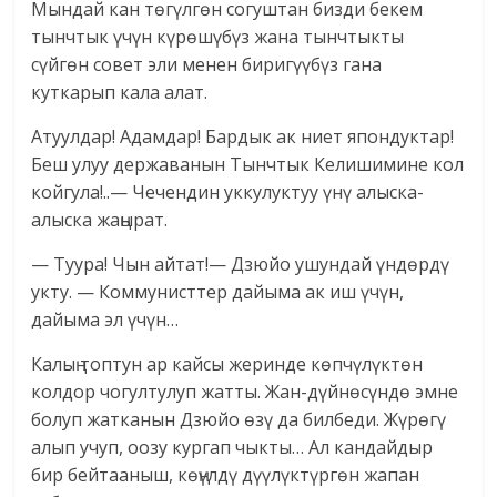
Мындай кан төгүлгөн согуштан бизди бекем
тынчтык үчүн күрөшүбүз жана тынчтыкты
сүйгөн совет эли менен биригүүбүз гана
куткарып кала алат.
Атуулдар! Адамдар! Бардык ак ниет япондуктар!
Беш улуу державанын Тынчтык Келишимине кол
койгула!..— Чечендин уккулуктуу үнү алыска-
алыска жаңырат.
— Туура! Чын айтат!— Дзюйо ушундай үндөрдү
укту. — Коммунисттер дайыма ак иш үчүн,
дайыма эл үчүн…
Калың топтун ар кайсы жеринде көпчүлүктөн
колдор чогултулуп жатты. Жан-дүйнөсүндө эмне
болуп жатканын Дзюйо өзү да билбеди. Жүрөгү
алып учуп, оозу кургап чыкты… Ал кандайдыр
бир бейтааныш, көңүлдү дүүлүктүргөн жапан