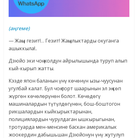
(
а
ңгеме)
— Жаңы гезит!… Гезит! Жаңылыктарды окуганга
ашыккыла!..
Дзюйо эки чоң жолдун айрылышында туруп алып
кый-кырып жатты.
Кээде япон баланын үнү көчөнүн ызы-чуусунан
угулбай калат. Бул чоң порт шаарынын эл эң көп
жүргөн көчөлөрүнөн болот. Көчөдөгү
машиналардын түтүлдөгүнөн, бош-боштогон
рикшалардын кыйкырыктарынан,
полициялардын чурулдаган ышкырыгынан,
тротуарда мен-менсине баскан америкалык
жоокердин дабышьшан Дзюйонун үнү жутулуп