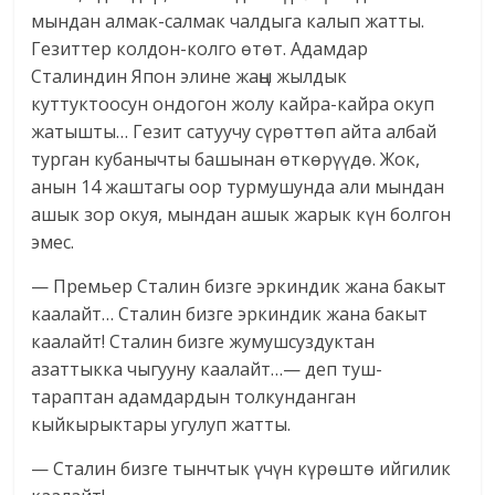
мындан алмак-салмак чалдыга калып жатты.
Гезиттер колдон-колго өтөт. Адамдар
Сталиндин Япон элине жаңы жылдык
куттуктоосун ондогон жолу кайра-кайра окуп
жатышты… Гезит сатуучу сүрөттөп айта албай
турган кубанычты башынан өткөрүүдө. Жок,
анын 14 жаштагы оор турмушунда али мындан
ашык зор окуя, мындан ашык жарык күн болгон
эмес.
— Премьер Сталин бизге эркиндик жана бакыт
каалайт… Сталин бизге эркиндик жана бакыт
каалайт! Сталин бизге жумушсуздуктан
азаттыкка чыгууну каалайт…— деп туш-
тараптан адамдардын толкунданган
кыйкырыктары угулуп жатты.
— Сталин бизге тынчтык үчүн күрөштө ийгилик