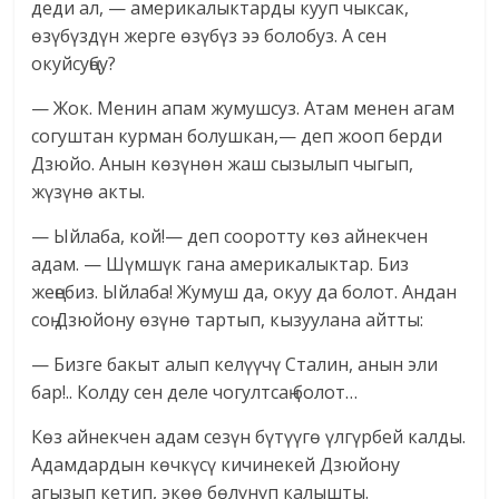
деди ал, — америкалыктарды кууп чыксак,
өзүбүздүн жерге өзүбүз ээ болобуз. А сен
окуйсуңбу?
— Жок. Менин апам жумушсуз. Атам менен агам
согуштан курман болушкан,— деп жооп берди
Дзюйо. Анын көзүнөн жаш сызылып чыгып,
жүзүнө акты.
— Ыйлаба, кой!— деп сооротту көз айнекчен
адам. — Шүмшүк гана америкалыктар. Биз
жеңебиз. Ыйлаба! Жумуш да, окуу да болот. Андан
соң Дзюйону өзүнө тартып, кызуулана айтты:
— Бизге бакыт алып келүүчү Сталин, анын эли
бар!.. Колду сен деле чогултсаң болот…
Көз айнекчен адам сезүн бүтүүгө үлгүрбей калды.
Адамдардын көчкүсү кичинекей Дзюйону
агызып кетип, экөө бөлүнүп калышты.