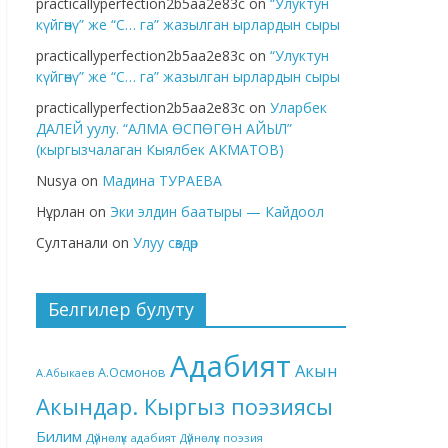
practicallyperfection2b5aa2e83c
on
“Улуктун
күйгөнү” же “С… га” жазылган ырлардын сыры
practicallyperfection2b5aa2e83c
on
“Улуктун
күйгөнү” же “С… га” жазылган ырлардын сыры
practicallyperfection2b5aa2e83c
on
Уларбек
ДАЛЕЙ уулу. “АЛМА ӨСПӨГӨН АЙЫЛ”
(кыргызчалаган Кыялбек АКМАТОВ)
Nusya
on
Мадина ТУРАЕВА
Нұрлан
on
Эки элдин баатыры — Кайдоол
Султанали
on
Улуу сөздөр
Белгилер булуту
Адабият
Акын
А.Осмонов
А.Абыкаев
Акындар. Кыргыз поэзиясы
Билим
Дүйнөлүк адабият
Дүйнөлүк поэзия