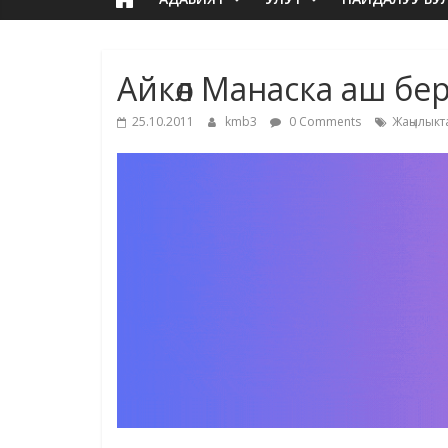
Айкөл Манаска аш бе
25.10.2011
kmb3
0 Comments
Жаңылыкт