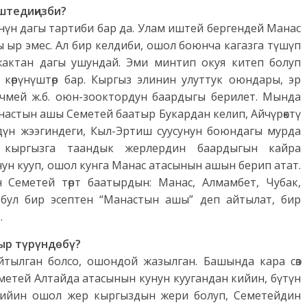
штедиңизби?
үнүн дагы тартиби бар да. Улам иштей бергендей Манас
 ыр эмес. Ал бир келдиби, ошол боюнча кагазга түшүп
актан дагы ушундай. Эми минтип окуя китеп болуп
көрүнүштөр бар. Кыргыз элинин улуттук оюндары, эр
чечмей ж.б. оюн-зооктордун баардыгы берилет. Мында
астын ашы Семетей баатыр Букардан келип, Айчүрөктү
лдүн жээгиндеги, Кыл-Эртиш суусунун боюндагы мурда
 кыргызга таандык жерлердин баардыгын кайра
ун кууп, ошол кунга Манас атасынын ашын берип атат.
Семетей төрт баатырдын: Манас, Алмамбет, Чубак,
бул бир эсептен “Манастын ашы” деп айтылат, бир
.
 ыр түрүндөбү?
йтылган болсо, ошондой жазылган. Башында кара сөз
еметей Алтайда атасынын кунун куугандан кийин, бүтүн
кийин ошол жер кыргыздын жери болуп, Семетейдин