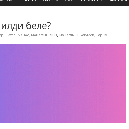
рилди беле?
,
,
,
,
,
,
ар
Китеп
Манас
Манастын ашы
манасчы
Т.Бакчиев
Тарых