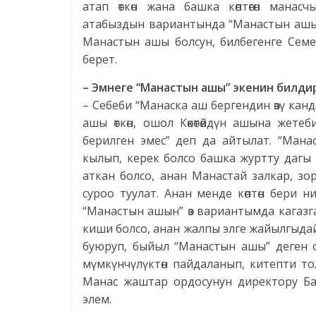
атап өткөн жана башка көптөгөн манас
атабыздын вариантында “Манастын ашы”
Манастын ашы болсун, билбегенге Сем
берет.
– Эмнеге “Манастын ашы” экенин билди
– Себеби “Манаска аш бергендин өзү кандай
ашы өткөн, ошол Көкөтөйдүн ашына жет
берилген эмес” деп да айтылат. “Ман
кылып, керек болсо башка журтту дагы
аткан болсо, анан Манастай залкар, зо
суроо туулат. Анан менде көптөн бери 
“Манастын ашын” өз вариантымда кагазга
киши болсо, анан жалпы элге жайылгыдай
буюруп, быйыл “Манастын ашы” деген о
мүмкүнчүлүктөн пайдаланып, китепти т
Манас жаштар ордосунун директору Б
элем.