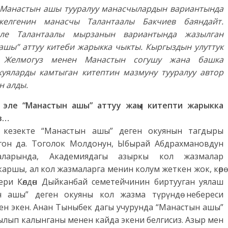
 Манастын ашы тууралуу манасчылардын вариантында
келгенин манасчы Талантаалы Бакчиев баяндайт.
ле Талантаалы мырзанын вариантында жазылган
ашы” аттуу китеби жарыкка чыкты. Кыргыздын улуттук
 Желмогуз менен Манастын согушу жана башка
куяларды камтыган китептин мазмуну тууралуу автор
н алды.
 эле “Манастын ашы” аттуу жаңы китепти жарыкка
з…
 кезекте “Манастын ашы” деген окуянын тагдыры
гон да. Тоголок Молдонун, Ыбырай Абдрахмановдун
аларында, Академиядагы азыркы кол жазмалар
каршы, ал кол жазмаларга менин колум жеткен жок, көрө
ри Көлдөн Дыйканбай семетейчинин биртууган уялаш
н ашы” деген окуяны кол жазма түрүндө небереси
ен экен. Анан Тыныбек дагы учурунда “Манастын ашы”
зылып калынганы менен кайда экени белгисиз. Азыр мен