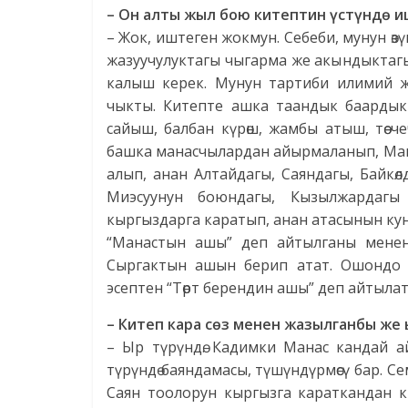
– Он алты жыл бою китептин үстүндө и
– Жок, иштеген жокмун. Себеби, мунун өз
жазуучулуктагы чыгарма же акындыктагы
калыш керек. Мунун тартиби илимий ж
чыкты. Китепте ашка таандык баардык 
сайыш, балбан күрөш, жамбы атыш, төө 
башка манасчылардан айырмаланып, Ман
алып, анан Алтайдагы, Саяндагы, Байкө
Миэсуунун боюндагы, Кызылжардагы
кыргыздарга каратып, анан атасынын кун
“Манастын ашы” деп айтылганы менен 
Сыргактын ашын берип атат. Ошондо 
эсептен “Төрт берендин ашы” деп айтылат
– Китеп кара сөз менен жазылганбы же
– Ыр түрүндө. Кадимки Манас кандай а
түрүндө баяндамасы, түшүндүрмөсү бар. С
Саян тоолорун кыргызга караткандан 