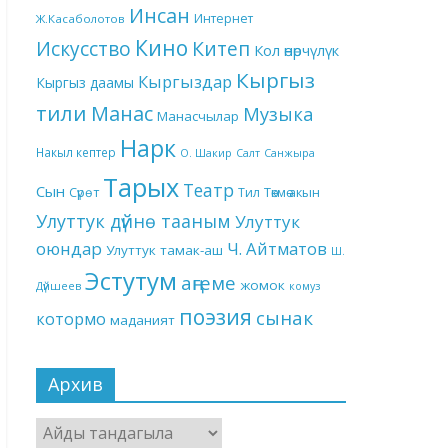
Инсан
Интернет
Ж.Касаболотов
Кино
Китеп
Искусство
Кол өнөрчүлүк
Кыргыз
Кыргыздар
Кыргыз даамы
тили
Манас
Музыка
Манасчылар
Нарк
Накыл кептер
О. Шакир
Салт
Санжыра
Тарых
Театр
Сын
Төкмө акын
Сүрөт
Тил
Улуттук дүйнө тааным
Улуттук
оюндар
Ч. Айтматов
Улуттук тамак-аш
Ш.
Эстутум
аңгеме
жомок
Дүйшеев
комуз
поэзия
сынак
котормо
маданият
Архив
Архив