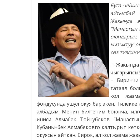
Буга чейин
айтылбай 
Жакында э
“Манастын 
оюндарын,
кызыктуу о
сөз тизгини
– Жакында
чыгарыпсы
– Биринчи
татаал бол
кол жазм
фондусунда ушул окуя бар экен. Тилекке 
албадым. Менин билгеним боюнча, илге
иниси Алмабек Тойчубеков “Манасты
Кубанычбек Алмабековго калтырып кетк
окуясын айткан. Бирок, ал кол жазма жа