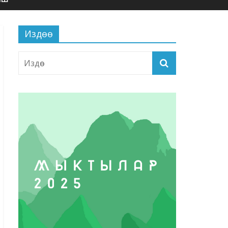
Издөө