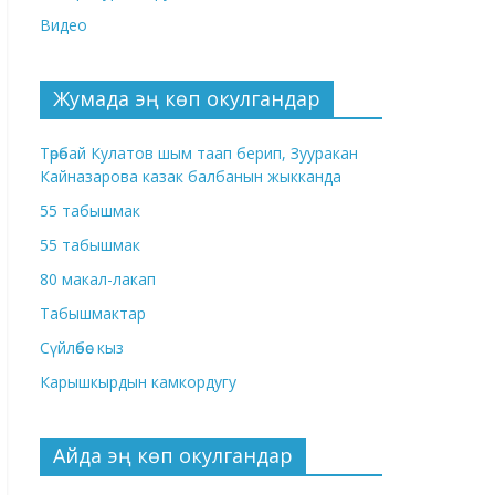
Видео
Жумада эң көп окулгандар
Төрөбай Кулатов шым таап берип, Зууракан
Кайназарова казак балбанын жыкканда
55 табышмак
55 табышмак
80 макал-лакап
Табышмактар
Сүйлөбөс кыз
Карышкырдын камкордугу
Айда эң көп окулгандар