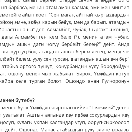
 барып, салып берген. Эгерде сенин атаңдын ойго
лып барбаса, менин атам аман калмак, эми мен минтип
еметейге айып коет. “Сен магаң айтпай кыргыздардын
йсоң эмне, экөөбүз карын бөлөбүз, мен да барып, атамдын
Манастын ашы” деп, Алмамбет, Чубак, Сыргакты кошуп,
 дагы Алмамбеттен кем беле (?), менин атам Чубак,
амдын ашын дагы чогуу бербейт белең?” дейт. Анда
, эли-журтуң бөлөк, атаңдын ашын берем десең, мен деле
байт белем, уулу сен турсаң, өз атаңдын ашын өзүң бер”
 атабыз ортого түшүп, Коңурбайдын уулу Бородойдун
ылат, ошону менен чыр жабылат. Бирок, Үмөтөйдүн котур
кайра келе турган болот. Ошондо анан Гүлчоронун
менен бүтөбү?
енен бүтөт. Үмөтөйдүн чырынан кийин “Төө чечмей” деген
узатылат. Аштын аягында көзү көрбөгөн сокурлардын көзү
 оңолуп, кулагы укпай калгандар угуп, ооруп-сыркоолоп
аят дейт. Ошондо Манас атабыздын руху элине ыраазы