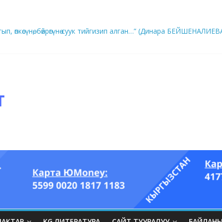
ып, өпкөсүнө, бөйрөгүнө суук тийгизип алган…” (Динара БЕЙШЕНАЛИЕВ
ры он үч акындын котормосунда
ЛАКТАР
KG ЛИТЕРАТУРА
САЙТ ТУУРАЛУУ
БАЙЛАН