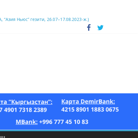
А, “Азия Ньюс” гезити, 26.07–17.08.2023-ж.)
ЫШ