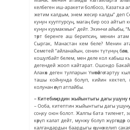
Манас менин атамды Кытайларга алып
келбеген иш-аракети болбосо, Казатка а
жетим калдым, энем жесир калды” деп С
кунун кууптурсуң, магаң бир ооз айтып ко
кунун куумакмын” дейт. Экинчи айыбы, “
төрт беренге аш берипсиң, менин атам
Сыргак, Манастан кем беле? Менин ат
Семетей “айланайын, сенин түтүнүң бөлөк
кошулбайт белем, мен деле кол кабыш кыл
дегендей жооп кайтарат. Ошондо Бакай
Алакөк деген тулпарын Үмөтөйгө тартуу к
ташы койнунда болуп, кийин кектеп, 
колунан өлүп атпайбы.
– Китебиңиздин жыйынтыгы дагы ушуну 
– Ооба, китептин жыйынтыгы дагы ушуну м
соңку оюн болот. Жалпы бата тиленет, эл 
көрүп калат дейт, мунжу болуп жүргөндөр
калгандардын баардыгы өңүнө келип сак