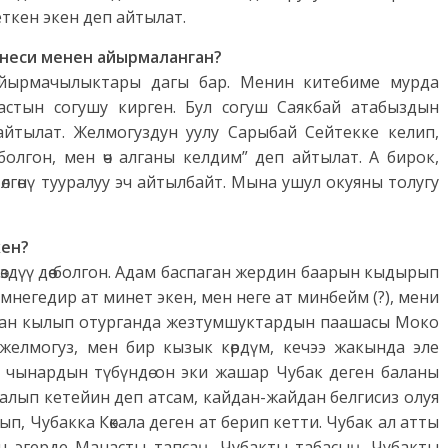
ткен экен деп айтылат.
неси менен айырмаланган?
йырмачылыктары дагы бар. Менин китебиме мурда
стын согушу кирген. Бул согуш Саякбай атабыздын
айтылат. Желмогуздун уулу Сарыбай Сейтекке келип,
болгон, мен өч алганы келдим” деп айтылат. А бирок,
лгөнү тууралуу эч айтылбайт. Мына ушул окуяны толугу
кен?
 көздүү дөө болгон. Адам баспаган жердин баарын кыдырып
негедир ат минет экен, мен неге ат минбейм (?), мени
 арман кылып отурганда жезтумшуктардын паашасы Моко
 желмогуз, мен бир кызык көрдүм, кечээ жакында эле
 чынардын түбүндө он эки жашар Чубак деген баланы
а алып кетейин деп атсам, кайдан-жайдан белгисиз олуя
, Чубакка Көкала деген ат берип кетти. Чубак ал атты
ен эгерде Манасты тапсаң, Чубакты табасың. Чубакты