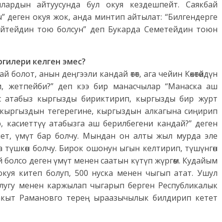
чылардын айтуусунда бул окуя кездешпейт. Саякбай
 деген окуя жок, анда минтип айтылат: “Билгендерге
ейтейдин тою болсун” деп Букарда Семетейдин тоюн
ргилери келген эмес?
 болот, анын деңгээли кандай өтөт, ага чейин Көкөтөйдүн
еби, жетпейби?” деп кээ бир манасчылар “Манаска аш
ас атабыз кыргызды бириктирип, кыргызды бир журт
 кыргыздын тегерегине, кыргыздын алкагына сиңирип
р, касиеттүү атабызга аш берилбегени кандай?” деген
ниет, үмүт бар болчу. Мындан он алты жыл мурда эле
 түшкөн болчу. Бирок ошонун ыгын келтирип, түшүнгөн
 болсо деген үмүт менен саатын күтүп жүргөм. Кудайым
куя китеп болуп, 500 нуска менен чыгып атат. Ушул
олугу менен каржылап чыгарып берген Республикалык
акыт Рамановго терең ыраазычылык билдирип кетет