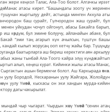
ган жери кеңкол Талас, Ала-Тоо болот. Алгачкы ирээт
дө Манас атасы кирет. “Башындагы зооту үч жеринен
уш-тушунан жыртылуу дейт, астында минген Аккула аты
нчородон баш сурайт, Гүлчородон жаш сурайт, бул
 менен уйкудан чочуп ойгонуп, абасы Бакайга барып,
р иш көрдүм, бул эмине болуучу, айланайын абаке, бул
 Бакай “эми таң агарып күн ачылсын, түштүн башы
, кандай кылып жорусаң ооп кетчү жайы бар. Түшүңдү
оруганда баатырларга аш бериш керектиги аян аркылуу
табыз жаны тынбай Ала-Тоого кайра элүү күндө кайтып
ыртып алып, кеңеш курат. Кийинки жылы атасы Манас,
 Сыргактын ашын бермекчи болот. Аш Каркырада өткөн.
н уулу Бородой, Нескаранын уулу Жайгара, Жолойдун
өнүн уулу Үмөтөй, кыскасы он эки хандын мурда-кийин
ктору дагы чакырылат.
өй мындай чыр чыгарат. Чырдын жөнү Үмөтөй “сенин атаң