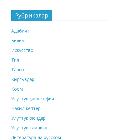
Рубрикалар
Адабият
Билим
Искусство
Тил
Тарых
Кыргыздар
Коом
Улуттук философия
Накыл кептер
Улуттук оюндар
Улуттук тамак-аш
Литература на русском