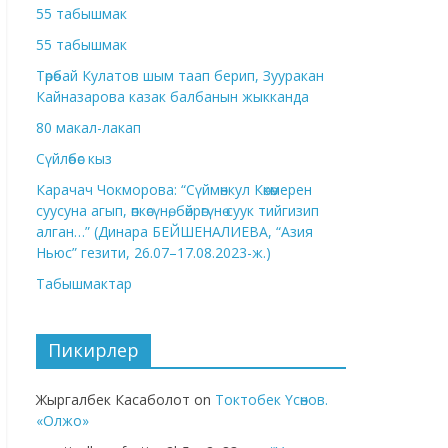
55 табышмак
55 табышмак
Төрөбай Кулатов шым таап берип, Зууракан
Кайназарова казак балбанын жыкканда
80 макал-лакап
Сүйлөбөс кыз
Карачач Чокморова: “Сүймөнкул Көкөмерен
суусуна агып, өпкөсүнө, бөйрөгүнө суук тийгизип
алган…” (Динара БЕЙШЕНАЛИЕВА, “Азия
Ньюс” гезити, 26.07–17.08.2023-ж.)
Табышмактар
Пикирлер
Жыргалбек Касаболот
on
Токтобек Үсөнов.
«Олжо»