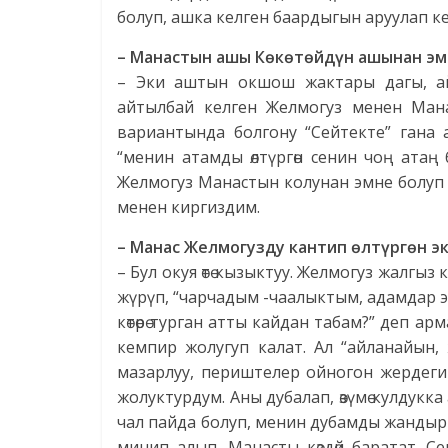
болуп, ашка келген баардыгын аруулап ке
– Манастын ашы Көкөтөйдүн ашынан эм
– Эки аштын окшош жактары дагы, а
айтылбай келген Желмогуз менен Мана
вариантында болгону “Сейтекте” гана 
“менин атамды өлтүргөн сенин чоң атаң 
Желмогуз Манастын колунан эмне болуп ө
менен киргиздим.
– Манас Желмогузду кантип өлтүргөн э
– Бул окуя өтө кызыктуу. Желмогуз жалгыз
жүрүп, “чарчадым -чаалыктым, адамдар эм
көтөрө турган атты кайдан табам?” деп
кемпир жолугуп калат. Ал “айланайын,
мазарлуу, периштелер ойногон жердеги
жолуктурдум. Аны дубалап, өзүмө кулдукк
чал пайда болуп, менин дубамды жандырып
минип алып, Манасты көздөй баратат. С