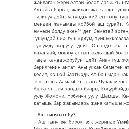
жайлаган жери Алтай болот дагы, кышта
Алтайга барып, жайлап жатканда түшүн
тилинүү дейт, үстүндөгү кийген тону т
менден жанымды койбой аш сурайт, Ка
эмнеси болду экен?” деп Семетей эртең
“ушундай бир түш көрдүм, түйшүккө салаа
түшүмдү жоручу” дейт. Ошондо абасы
казандай, моюну аттын кылындай болот
таң атканда жоруйун” дейт. Анан түш ж
берилгенин айтат. Аны уккан Семетей а
келип, Кошой баатырды Ат-Башыдан чак
аяш атасы Алмамбет, агасы Чубак менен
Ашка он эки хандын баары, Коңурбайды
уулу Жомони, Үрбүнүн уулу Шамшы, Көкч
катышы бар жакындары жана катышы жо
– Аш тынч өтөбү?
– Аш тынч өтөт, бирок, аяк жеринде Үмөт