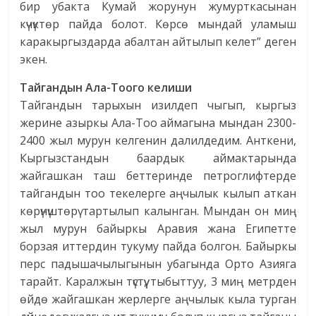
бир убакта Кумай жорунун жумурткасынан
күчүктөр пайда болот. Көрсө мындай уламыш
каракыргыздарда абалтан айтылып келет” деген
экен.
Тайгандын Ала-Тоого келиши
Тайгандын тарыхын изилдеп чыгып, кыргыз
жерине азыркы Ала-Тоо аймагына мындан 2300-
2400 жыл мурун келгенин далилдедим. Анткени,
Кыргызстандын баардык аймактарында
жайгашкан таш беттеринде петроглифтерде
тайгандын тоо текелерге аңчылык кылып аткан
көрүнүштөрү тартылып калынган. Мындан он миң
жыл мурун байыркы Аравия жана Египетте
борзая иттердин тукуму пайда болгон. Байыркы
перс падышачылыгынын убагында Орто Азияга
тарайт. Каралжын түстүү, тыбыттуу, 3 миң метрден
өйдө жайгашкан жерлерге аңчылык кыла турган