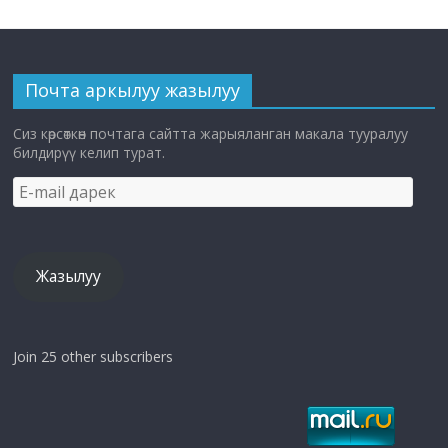
Почта аркылуу жазылуу
Сиз көрсөткөн почтага сайтта жарыяланган макала тууралуу
билдирүү келип турат.
E-
mail
дарек
Жазылуу
Join 25 other subscribers