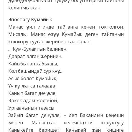
дүйнөдөгү жалгыз ит тукуму болуп кыргыз тайганы
келип чыккан.
Эпостогу Кумайык
Манас үчилтигинде тайганга кенен токтолгон.
Мисалы, Манас өзүнүн Кумайык деген тайганын
көкжору тууган жеринен таап алат.
… Кум-Булактын белинен,
Даарат алган жеринен.
Кайыбынан кабылды,
Кол башындай сур күчүк…
Асыл болот Кумайык,
Үч күн жатса талаада
Кайып багат дечү эле,
Эркек адам жолобой,
Ургаачынын тазасы
Зайып багат дечү эле, – деп Бакайдын кеңеши
менен Манастын келечектеги колуктусу
Каныкейге беришет. Каныкей жан кишиге