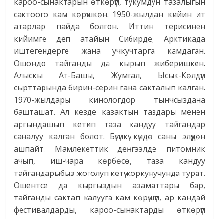
кароо-сынактарын өткөрүп, тукумдун тазалыгын
сактоого кам көрүшкөн. 1950-жылдан кийин ит
атарлар пайда болгон. Иттин терисинен
кийимге деп атайын Сибирде, Арктикада
иштегендерге жана учкучтарга камдаган.
Ошондо тайганды да кырып жиберишкен.
Алыскы Ат-Башы, Жумгал, Ысык-Көлдүн
сырттарында бирин-серин гана сакталып калган.
1970-жылдары кинологдор тынчсыздана
башташат. Ал кезде казактын таздары менен
аргындашып кетип таза кандуу тайгандар
саналуу калган болот. Бүгүнкү күндө саны элүүдөн
ашпайт. Мамлекеттик деңгээлде питомник
ачып, иш-чара көрбөсө, таза кандуу
тайгандарыбыз жоголуп кетүү коркунучунда турат.
Ошентсе да кыргыздын азаматтары бар,
тайганды сактап калууга кам көрүшүп, ар кандай
фестивалдарды, кароо-сынактарды өткөрүп