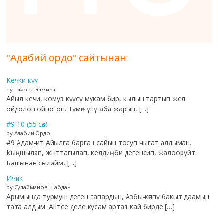
"Адабий ордо" сайтынан:
Кечки күү
by Төлөкова Элмира
Айыл кечи, комуз күүсү мукам бир, кылын тартып жел
ойдолоп ойногон. Түмөн үнү аба жарып, […]
#9-10 (55 сөз)
by Адабий Ордо
#9 Адам-ит Айылга барган сайын тосуп чыгат алдыман.
Кыңшылап, жыттагылап, келдиңби дегенсип, жалооруйт.
Башынан сылайм, […]
Ичик
by Сулайманов Шабдан
Арымында турмуш деген сапардын, Азбы-көппү бакыт даамын
тата алдым. Антсе деле кусам артат кай бирде […]