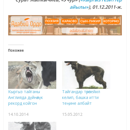
айылы»
), 01.12.2011-ж.
Похожее
Кыргыз тайганы
Тайгандар төрөпейил
Англияда дүйнөлүк
келип, башка итти
рекорд койгон
теңине албайт
14.10.2014
15.05.2012