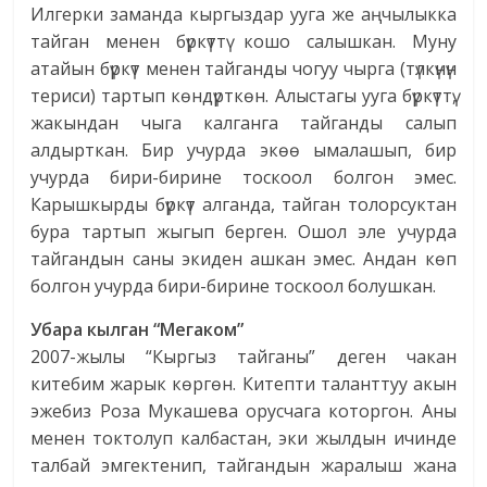
Илгерки заманда кыргыздар ууга же аңчылыкка
тайган менен бүркүттү кошо салышкан. Муну
атайын бүркүт менен тайганды чогуу чырга (түлкүнүн
териси) тартып көндүрткөн. Алыстагы ууга бүркүттү,
жакындан чыга калганга тайганды салып
алдырткан. Бир учурда экөө ымалашып, бир
учурда бири-бирине тоскоол болгон эмес.
Карышкырды бүркүт алганда, тайган толорсуктан
бура тартып жыгып берген. Ошол эле учурда
тайгандын саны экиден ашкан эмес. Андан көп
болгон учурда бири-бирине тоскоол болушкан.
Убара кылган “Мегаком”
2007-жылы “Кыргыз тайганы” деген чакан
китебим жарык көргөн. Китепти таланттуу акын
эжебиз Роза Мукашева орусчага которгон. Аны
менен токтолуп калбастан, эки жылдын ичинде
талбай эмгектенип, тайгандын жаралыш жана