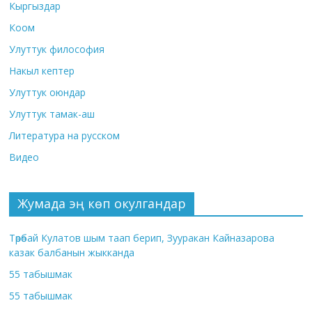
Кыргыздар
Коом
Улуттук философия
Накыл кептер
Улуттук оюндар
Улуттук тамак-аш
Литература на русском
Видео
Жумада эң көп окулгандар
Төрөбай Кулатов шым таап берип, Зууракан Кайназарова
казак балбанын жыкканда
55 табышмак
55 табышмак