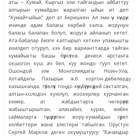
аты – Кумай. Кыргыз эли тайгандын айбаттуу
алгырын кумайдан жаралган ыйык ит деп
“Кумай+ыйык” деп ат беришкен. Ал эми үч күндүн
ичинде адам баласы көрбөй калса, жорунун
баласы балапан болуп, жоруга айланып кетет.
Ата-бабалар бизге калтырып кеткен уламышты
изилдеп отуруп, кээ бир варианттарда тайган
кумайыкты башы бүркүткө, денеси арстанга
окшогон куш ач бел, куу жондо тууп кетет.
Ошондой эле Монголиядагы Ноин-Ула,
Алтайдагы Пазырык ж.б. коргон-дөбөлөрдү
казышканда, түбөлүк тоңдо күнү бүгүнкүдөй сакталган,
алтын-колодон куюлуп, жоокерлер курчанган
кемер, ат жабдыктарга чөгөрүлүп
жабыштырылган, алакийиз, курак, жибек
саймаларга түшүрүлгөн жору-кумайдын сүрөт
келбеттери жана элестери табылган. Орустун
Сергей Марков деген окумуштуусу: “Качандыр