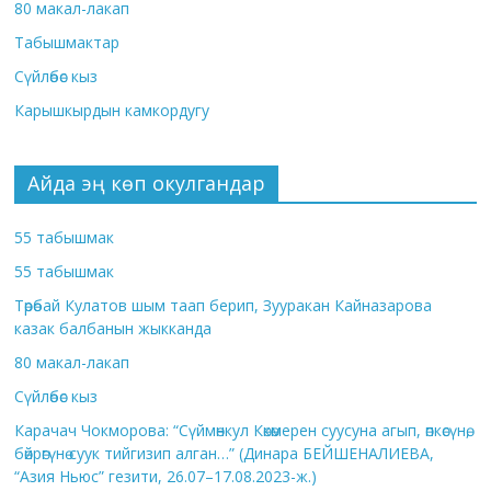
80 макал-лакап
Табышмактар
Сүйлөбөс кыз
Карышкырдын камкордугу
Айда эң көп окулгандар
55 табышмак
55 табышмак
Төрөбай Кулатов шым таап берип, Зууракан Кайназарова
казак балбанын жыкканда
80 макал-лакап
Сүйлөбөс кыз
Карачач Чокморова: “Сүймөнкул Көкөмерен суусуна агып, өпкөсүнө,
бөйрөгүнө суук тийгизип алган…” (Динара БЕЙШЕНАЛИЕВА,
“Азия Ньюс” гезити, 26.07–17.08.2023-ж.)