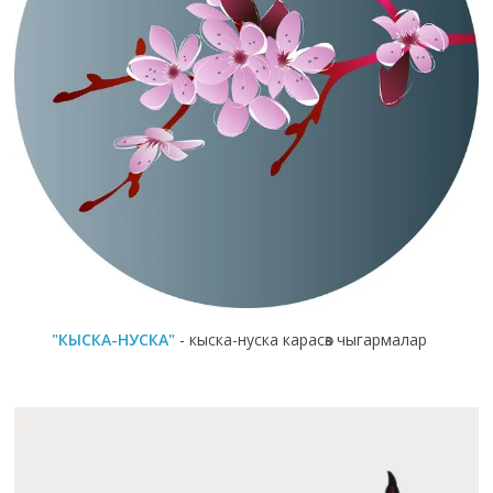
"КЫСКА-НУСКА"
- кыска-нуска карасөз чыгармалар