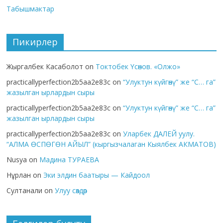
Табышмактар
Пикирлер
Жыргалбек Касаболот
on
Токтобек Үсөнов. «Олжо»
practicallyperfection2b5aa2e83c
on
“Улуктун күйгөнү” же “С… га”
жазылган ырлардын сыры
practicallyperfection2b5aa2e83c
on
“Улуктун күйгөнү” же “С… га”
жазылган ырлардын сыры
practicallyperfection2b5aa2e83c
on
Уларбек ДАЛЕЙ уулу.
“АЛМА ӨСПӨГӨН АЙЫЛ” (кыргызчалаган Кыялбек АКМАТОВ)
Nusya
on
Мадина ТУРАЕВА
Нұрлан
on
Эки элдин баатыры — Кайдоол
Султанали
on
Улуу сөздөр