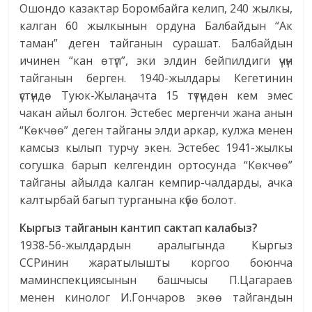
Ошондо казактар Боромбайга келип, 240 жылкы,
калган 60 жылкынын ордуна Балбайдын “Ак
таман” деген тайганын сурашат. Балбайдын
ичинен “кан өтүп”, эки элдин бейпилдиги үчүн
тайганын берген. 1940-жылдары Кегетинин
үстүндө Туюк-Жылаңачта 15 түтүндөн кем эмес
чакан айыл болгон. Эстебес мергенчи жана анын
“Көкчөө” деген тайганы элди аркар, кулжа менен
камсыз кылып турчу экен. Эстебес 1941-жылкы
согушка барып келгендин ортосунда “Көкчөө”
тайганы айылда калган кемпир-чалдарды, ачка
калтырбай багып турганына күбө болот.
Кыргыз тайганын кантип сактап калабыз?
1938-56-жылдардын аралыгында Кыргыз
ССРинин жаратылышты коргоо боюнча
маминспекциясынын башчысы П.Цагараев
менен кинолог И.Гончаров экөө тайгандын