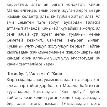
көрсөтпөй, алты ай багып чоңойтот. Кийин
Манас өлгөндө, анын сөөгүн жууган жерге көзүнүн
жашын көлдөтүп, алты күн турбай жатып алат. Ал
эми Семетей 12ге толуп, Букардан Таласка
аттанып атканда, Каныкей “Кумайыкка жолук, ал
сени аябай күтүп жүрөт” деген. Кумайык менен
Семетей кезигип, Семетей аңгырап ыйлап,
Кумайык улуп-уңшуп жолугушуп көрүшөт. Тайган
кыргыздын жан-дүйнөсү менен жашоо-шартында
кандай орун алганын ушул улуу эпостогудай эч
качан сүрөттөлбөсө керек.
“Көк добул”, “Ак таман”, “Көкчөө”
Кыргыздарда эпос, уламыштардан тышкары көп
эле алгыр тайгандар болгон. Мисалы, Байтиктин
туугандары Баястандын “Көк добул” деген
тайганы кези келип турган кезде 9 карышкырды
бир алып атагы чыккан. 19-кылымдын орто