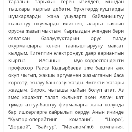
таралыш тарыхын терең изилдеп, мындан
тышкары кыргыз дөбөтүн, бүркүттөрдү, куштарды
шумкарларды жана ушуларга байланыштуу
кызыктуу окуяларды иликтеп, аларга таянып
орусча жазып чыктым. Кыргыздын эченден бери
келаткан баалуулуктарын орус тилдүү
окурмандарга кенен тааныштырууну максат
кылдым. Китептин электрондук даяр вариантын
Кыргыз ИАсынын мүчө-корреспонденти
профессор Раиса Кыдырбаева эже баштан аяк
окуп чыгып, жакшы эргүү менен жазылганын баса
көрсөтүп, жылуу баш сөзүн жазды. Эмгекти жазары
жаздым. Бирок, чыгышы кыйын болуп атат. Аз
эмес каражат талап кылынат экен. Алгач кат
түрүндө аттуу-баштуу фирмаларга жана колунда
бар ишкерлерге кайрылып көрдүм. Анын ичинде
“Кумтөр-оперейтинг компани”, “Шоро”,
“Дордой”, “Байтур”, “Мегаком”ж.б. компания,