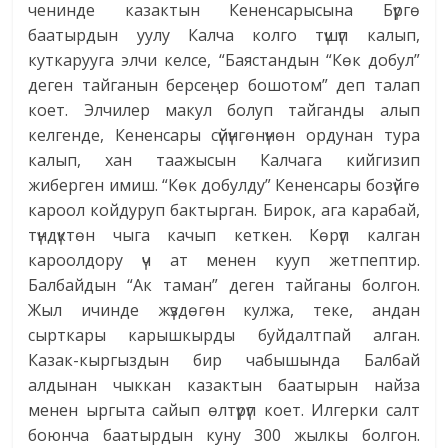
ченинде казактын Кененсарысына Бүргө
баатырдын уулу Калча колго түшүп калып,
куткарууга элчи келсе, “Баястандын “Көк добул”
деген тайганын берсеңер бошотом” деп талап
коет. Элчилер макул болуп тайганды алып
келгенде, Кененсары сүйүнгөнүнөн ордунан тура
калып, хан таажысын Калчага кийгизип
жиберген имиш. “Көк добулду” Кененсары бозүйгө
кароол койдуруп бактырган. Бирок, ага карабай,
түндүктөн чыга качып кеткен. Көрүп калган
кароолдору үч ат менен кууп жетпептир.
Балбайдын “Ак таман” деген тайганы болгон.
Жыл ичинде жүздөгөн кулжа, теке, андан
сырткары карышкырды буйдалтпай алган.
Казак-кыргыздын бир чабышында Балбай
алдынан чыккан казактын баатырын найза
менен ыргыта сайып өлтүрүп коет. Илгерки салт
боюнча баатырдын куну 300 жылкы болгон.