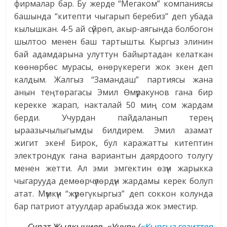
фирмалар бар. Бу жерде “Мегаком” компаниясы
башында “китепти чыгарып беребиз” деп убада
кылышкан. 4-5 ай сүйрөп, акыр-аягында болбогон
шылтоо менен баш тартышты. Кыргыз элинин
бай адамдарына улуттун байыртадан келаткан
көөнөрбөс мурасы, өнөрү кереги жок экен деп
калдым. Жалгыз “Замандаш” партиясы жана
анын теңтөрагасы Эмил Өмүракунов гана бир
керекке жарап, накталай 50 миң сом жардам
берди. Учурдан пайдаланып терең
ыраазычылыгымды билдирем. Эмил азамат
жигит экен! Бирок, бул каражатты китептин
электрондук гана вариантын даярдоого толугу
менен жетти. Ал эми эмгектин өзүн жарыкка
чыгарууда демөөрчүлөрдүн жардамы керек болуп
атат. Мүмкүн “жүрөгү кыргыз” деп соккон колунда
бар патриот атуулдар арабызда жок эместир.
Сурат Жылкычиев, «Учур» (
«Кыргыз гезиттер