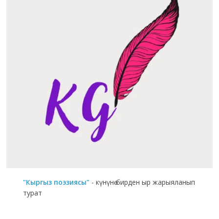
"Кыргыз поэзиясы"
- күнүнө бирден ыр жарыяланып
турат