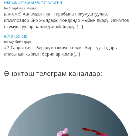
Малик Отарбаев: “Эгология”
by Отарбаев Малик
(аңгеме) Ааламдын төрт тарабынан окумуштуулар,
илимпоздор бир жылдары Лондондо жыйын өткөрдү. Илимпоз
окумуштуулар ааламдык көйгөйлөрдү, […]
#7-8 (55 сөз)
by Адабий Ордо
#7 Таарыныч – Бир жума өткөрүп келди. Бир туугандары
апасынын кыркын берип ар ким өз […]
Өнөктөш телеграм каналдар: