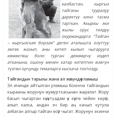
калбастан, кыргыз
тайганы тууралуу
даректүү кино тасма
тарткан. Акыркы эки
жылы орус тилдүү
окурмандарга “Тайган
– кыргызская борзая” деген аталышта олуттуу
эмгек жазып, аны китеп кылып чыгарууга
көмөктөш боло турган демөөрчү издеп
атканына, ошону менен катар китептин өзөгүн
түзгөн орчунду темаларга кыскача токтолду.
Тайгандын тарыхы жана ал жөнүндө уламыш
Эл ичинде айтылган уламыш боюнча тайгандын
кырааны жорунун жумурткасынан жаралат. Жору
басып чыгарган күчүктү адам үч күнгө чейин көрүп,
алып калса, андан эч бир аң качып кутула
албаган алгыр тайган өсүп чыгат. Жорунун экинчи