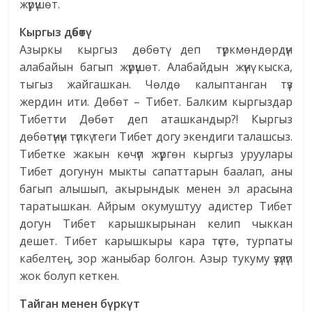
жүрүшөт.
Кыргыз дөбөтү
Азыркы кыргыз дөбөтү деп түркмөндөрдүн
алабайын багып жүрүшөт. Алабайдын жүнү кыска,
тыгыз жайгашкан. Чөлдө калыптанган түз
жердин ити. Дөбөт – Тибет. Балким кыргыздар
Тибетти Дөбөт деп аташкандыр?! Кыргыз
дөбөтүнүн түпкү теги Тибет догу экендиги талашсыз.
Тибетке жакын көчүп жүргөн кыргыз уруулары
Тибет догунун мыкты сапаттарын баалап, аны
багып алышып, акырындык менен эл арасына
таратышкан. Айрым окумуштуу адистер Тибет
догун Тибет карышкырынан келип чыккан
дешет. Тибет карышкыры кара түстө, турпаты
кабелтең, зор жаныбар болгон. Азыр тукуму үзүлүп
жок болуп кеткен.
Тайган менен бүркүт