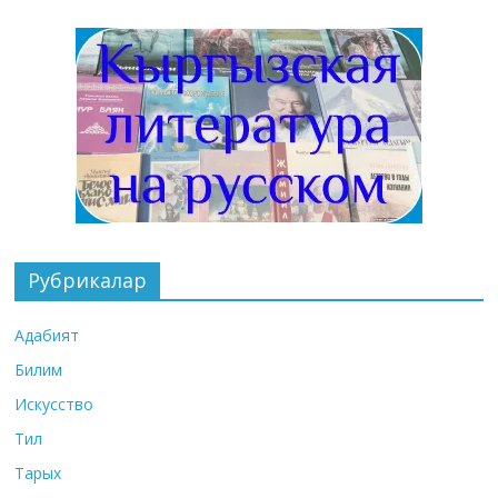
Рубрикалар
Адабият
Билим
Искусство
Тил
Тарых