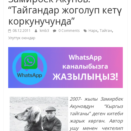
маданияты
“Тайгандар жоголуп кетүү
жана
коркунучунда”
адабияты
,
,
08.12.2011
kmb3
0 Comments
Нарк
Тайган
Улуттук оюндар
2007- жылы Замирбек
Акуновдун “Кыргыз
тайганы” деген китеби
жарык көргөн. Автор
ушу менен чектелип