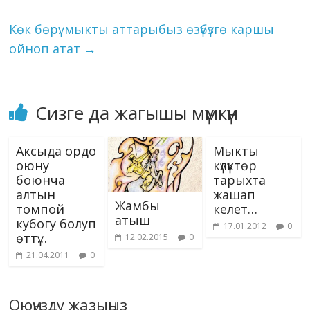
ni
k
ki
Көк бөрү: мыкты аттарыбыз өзүбүзгө каршы
ойноп атат
→
Сизге да жагышы мүмкүн
Аксыда ордо
Мыкты
оюну
күлүктөр
боюнча
тарыхта
алтын
жашап
Жамбы
томпой
келет…
атыш
кубогу болуп
17.01.2012
0
өттү…
12.02.2015
0
21.04.2011
0
Оюңузду жазыңыз