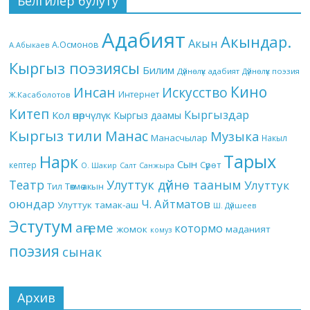
Белгилер булуту
Адабият
Акындар.
Акын
А.Осмонов
А.Абыкаев
Кыргыз поэзиясы
Билим
Дүйнөлүк адабият
Дүйнөлүк поэзия
Кино
Инсан
Искусство
Интернет
Ж.Касаболотов
Китеп
Кыргыздар
Кол өнөрчүлүк
Кыргыз даамы
Кыргыз тили
Манас
Музыка
Манасчылар
Накыл
Тарых
Нарк
Сын
кептер
Сүрөт
О. Шакир
Салт
Санжыра
Театр
Улуттук дүйнө тааным
Улуттук
Төкмө акын
Тил
оюндар
Ч. Айтматов
Улуттук тамак-аш
Ш. Дүйшеев
Эстутум
аңгеме
котормо
жомок
маданият
комуз
поэзия
сынак
Архив