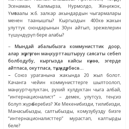
Эсенаман, Калмырза, Нурмолдо, Жеңижок,
Үмөтаалы ж.б. залкар акындардын чыгармалары
менен таанышпы? Кыргыздын 400кө жакын
улуттук оюндарынын 30ун айтып, эрежелерин
түшүндүрүп бере алабы?
–
Мындай абалыбызга коммунисттик доор,
алар жүргүзгөн маңкуртташтыруу саясаты себеп
болбодубу, кыргызда кайсы күнөө, эгерде
айтпаса, окутпаса, түшүндүрбөсө…
–
Союз ураганына жакында 20 жыл болот.
Качанга чейин коммунисттерге шылтоолоп,
маңкуртчулуктан, рухий кулдуктан чыга албай,
“интернационалист” – демек, улутсуз, теңсиз
болуп жүрө беребиз? Же Мекенибизди, тилибизди,
Манасыбызды, салтыбызды, комузубузду бизге
“интернационалисттер” мурастап, калтырды
беле?