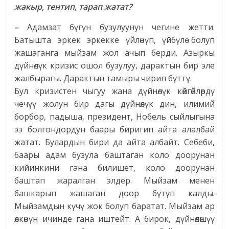
жакыр, тентип, тарап жатат?
–
Адамзат бүгүн бузулуунун чегине жетти.
Батышта эркек эркекке үйлөнүп, үйбүлө болуп
жашаганга мыйзам жол ачып берди. Азыркы
дүйнөлүк кризис ошол бузулуу, дарактын бир эле
жалбырагы. Дарактын тамыры чирип бүттү.
Бул кризистен чыгуу жана дүйнөлүк көйгөйлөрдү
чечүү жолун бир дагы дүйнөлүк дин, илимий
борбор, падыша, президент, Нобель сыйлыгына
ээ болгондордун баары биригип айта алалбай
жатат. Булардын бири да айта албайт. Себеби,
баары адам бузула баштаган коло доорунан
кийинкини гана билишет, коло доорунан
баштап жаралган элдер. Мыйзам менен
башкарып жашаган доор бүтүп калды.
Мыйзамдын күчү жок болуп баратат. Мыйзам ар
өлкөнүн ичинде гана иштейт. А бирок, дүйнөлөшүү