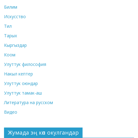
Билим
Искусство
Тил
Тарых
Кыргыздар
Коом
Улуттук философия
Накыл кептер
Улуттук оюндар
Улуттук тамак-аш
Литература на русском
Видео
Жумада эң көп окулгандар