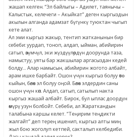
жашап келген. “Эл байлыгы – Адилет, таянычы –
Калыстык, келечеги – Акыйкат” деген кыргыздын
акылын алганда адамзат бүгүнкү туюктан чыгып
кете алат.
Ал эми кыргыз жакыр, тентип жатканынын бир
себеби: уурдап, тоноп, алдап, ыйман, абийирин
сатып, өзүмчүл, эки жүздүүлөрдүн доорунда таза,
намыстуу, уяты бар жакшылар аргасыздан кедей
болду… Алар намысын, абийирин жогото албайт,
арам ишке барбайт. Ошон үчүн кыргыз болуу өтө
кыйын, бөлөк эл болуу оңой. Бөлөк элдердин саны
ошон үчүн көп. Алдап, сатып, сатылып накта
кыргыз жашай албайт. Бирок, бул ыплас доордун
өмүрү узун болбойт. Себеби, ал Жараткандын
талабына каршы келет. “Теңирим теңдикти
жалгайт” деп терең ишенип, кыргыз алты миң
жыл бою жоголуп кетпей, сакталып келбедиби.
Дагы кандай далил керек?