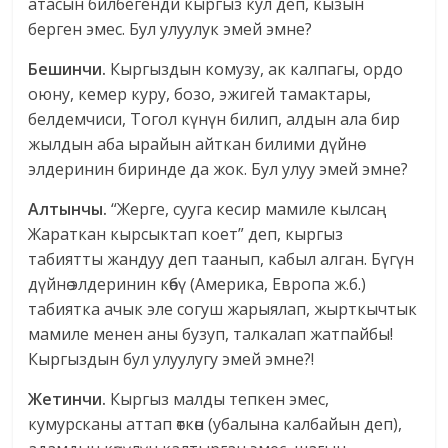
атасын билбегенди кыргыз кул деп, кызын
берген эмес. Бул улуулук эмей эмне?
Бешинчи.
Кыргыздын комузу, ак калпагы, ордо
оюну, кемер куру, бозо, эжигей тамактары,
белдемчиси, Тогол күнүн билип, алдын ала бир
жылдын аба ырайын айткан билими дүйнө
элдеринин биринде да жок. Бул улуу эмей эмне?
Алтынчы.
“Жерге, сууга кесир мамиле кылсаң
Жараткан кырсыктап коет” деп, кыргыз
табиятты жандуу деп таанып, кабыл алган. Бүгүн
дүйнө элдеринин көбү (Америка, Европа ж.б.)
табиятка ачык эле согуш жарыялап, жырткычтык
мамиле менен аны бузуп, талкалап жатпайбы!
Кыргыздын бул улуулугу эмей эмне?!
Жетинчи.
Кыргыз малды тепкен эмес,
кумурсканы аттап өткөн (убалына калбайын деп),