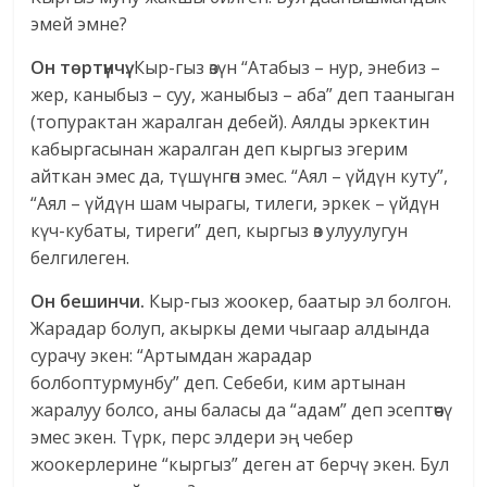
эмей эмне?
Он төртүнчү.
Кыр-гыз өзүн “Атабыз – нур, энебиз –
жер, каныбыз – суу, жаныбыз – аба” деп тааныган
(топурактан жаралган дебей). Аялды эркектин
кабыргасынан жаралган деп кыргыз эгерим
айткан эмес да, түшүнгөн эмес. “Аял – үйдүн куту”,
“Аял – үйдүн шам чырагы, тилеги, эркек – үйдүн
күч-кубаты, тиреги” деп, кыргыз өз улуулугун
белгилеген.
Он бешинчи.
Кыр-гыз жоокер, баатыр эл болгон.
Жарадар болуп, акыркы деми чыгаар алдында
сурачу экен: “Артымдан жарадар
болбоптурмунбу” деп. Себеби, ким артынан
жаралуу болсо, аны баласы да “адам” деп эсептөөчү
эмес экен. Түрк, перс элдери эң чебер
жоокерлерине “кыргыз” деген ат берчү экен. Бул