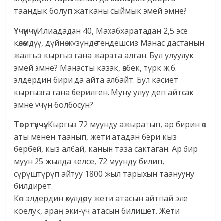
таандык болуп жатканы сыймык эмей эмне?
Үчүнчү.
Илиададан 40, Махабхаратадан 2,5 эсе
көлөмдүү, дүйнө жүзүндө теңдешсиз Манас дастанын
жалгыз кыргыз гана жарата алган. Бул улуулук
эмей эмне? Манасты казак, өзбек, түрк ж.б.
элдердин бири да айта албайт. Бул касиет
кыргызга гана берилген. Муну улуу деп айтсак
эмне үчүн болбосун?
Төртүнчү.
Кыргыз 72 муунду ажыратып, ар бирин өз
аты менен таанып, жети атадан бери кыз
бербей, кыз албай, канын таза сактаган. Ар бир
муун 25 жылда келсе, 72 муунду билип,
сүрүштүрүп айтуу 1800 жыл тарыхын таанууну
билдирет.
Көп элдердин өкүлдөрү жети атасын айтпай эле
коелук, араң эки-үч атасын билишет. Жети