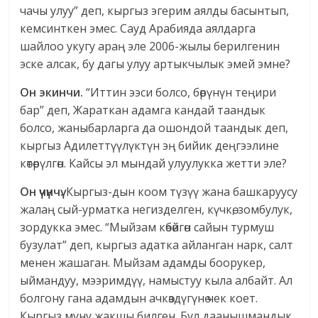
чачы улуу” деп, кыргыз эгерим аялды басынтып,
кемсинткен эмес. Сауд Арабияда аялдарга
шайлоо укугу араң эле 2006-жылы берилгенин
эске алсак, бу дагы улуу артыкчылык эмей эмне?
Он экинчи.
“Иттин ээси болсо, бөрүнүн теңири
бар” деп, Жараткан адамга кандай таандык
болсо, жаныбарларга да ошондой таандык деп,
кыргыз Адилеттүүлүктүн эң бийик деңгээлине
көтөрүлгөн. Кайсы эл мындай улуулукка жетти эле?
Он үчүнчү.
Кыргыз-дын коом түзүү жана башкаруусу
жалаң сый-урматка негизделген, күчкө, зомбулук,
зордукка эмес. “Мыйзам көбөйгөн сайын турмуш
бузулат” деп, кыргыз адатка айланган нарк, салт
менен жашаган. Мыйзам адамды боорукер,
ыймандуу, мээримдүү, намыстуу кыла албайт. Ал
болгону гана адамдын ачкөздүгүнө чек коет.
Кыргыз муну жакшы билген. Бул даанышмандык