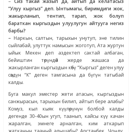
–
Сиз такай жазып да, айтып да келатасыз
“Улуу кыргыз” деп. Ынтымагы, биримдиги жок,
жакырланып, тентип, тарап, жок болуп
бараткан кыргыздын улуулугун айтууга негиз
барбы?
–
Наркын, салтын, тарыхын унутуп, эне тилин
сыйлабай, улуттук намысын жоготуп, Ата журтун
ыйык Мекен деп аздектеп сактай албаган,
бейиштин төрүндөй жерде жашаса да
жакырланган кыргыздын көбү “Кыргыз” деген улуу
сөздүн “К” деген тамгасына да бүгүн татыбай
калды.
Буга макул эместер жети атасын, кыргыздын
санжырасын, тарыхын билип, айтып бере алабы?
Комуз, кыл кыяк күүлөрүнүн болбой калды
дегенде 30-40ын угуп, таанып, кайсы күү качан
жаралган, эмнеге арналган, ким аткарып
жатканын тааный алышабы? Арстанбек, Чоңду,