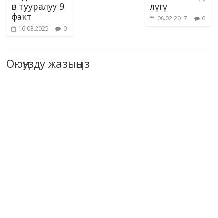
в тууралуу 9
лүгү
факт
08.02.2017
0
16.03.2025
0
Оюңузду жазыңыз