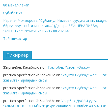
80 макал-лакап
Сүйлөбөс кыз
Карачач Чокморова: “Сүймөнкул Көкөмерен суусуна агып, өпкөсүнө,
бөйрөгүнө суук тийгизип алган…” (Динара БЕЙШЕНАЛИЕВА,
“Азия Ньюс” гезити, 26.07–17.08.2023-ж.)
Табышмактар
Пикирлер
Жыргалбек Касаболот
on
Токтобек Үсөнов. «Олжо»
practicallyperfection2b5aa2e83c
on
“Улуктун күйгөнү” же “С… га”
жазылган ырлардын сыры
practicallyperfection2b5aa2e83c
on
“Улуктун күйгөнү” же “С… га”
жазылган ырлардын сыры
practicallyperfection2b5aa2e83c
on
Уларбек ДАЛЕЙ уулу.
“АЛМА ӨСПӨГӨН АЙЫЛ” (кыргызчалаган Кыялбек АКМАТОВ)