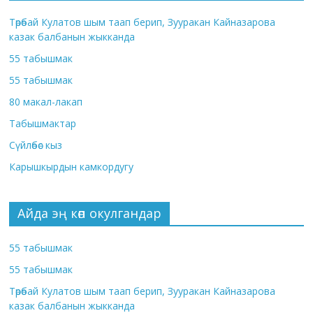
Төрөбай Кулатов шым таап берип, Зууракан Кайназарова
казак балбанын жыкканда
55 табышмак
55 табышмак
80 макал-лакап
Табышмактар
Сүйлөбөс кыз
Карышкырдын камкордугу
Айда эң көп окулгандар
55 табышмак
55 табышмак
Төрөбай Кулатов шым таап берип, Зууракан Кайназарова
казак балбанын жыкканда