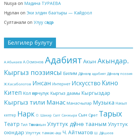
Nusya
on
Мадина ТУРАЕВА
Нұрлан
on
Эки элдин баатыры — Кайдоол
Султанали
on
Улуу сөздөр
Белгилер булуту
Адабият
Акындар.
Акын
А.Осмонов
А.Абыкаев
Кыргыз поэзиясы
Билим
Дүйнөлүк адабият
Дүйнөлүк поэзия
Кино
Инсан
Искусство
Интернет
Ж.Касаболотов
Китеп
Кыргыздар
Кол өнөрчүлүк
Кыргыз даамы
Кыргыз тили
Манас
Музыка
Манасчылар
Накыл
Тарых
Нарк
Сын
кептер
Сүрөт
О. Шакир
Салт
Санжыра
Театр
Улуттук дүйнө тааным
Улуттук
Төкмө акын
Тил
оюндар
Ч. Айтматов
Улуттук тамак-аш
Ш. Дүйшеев