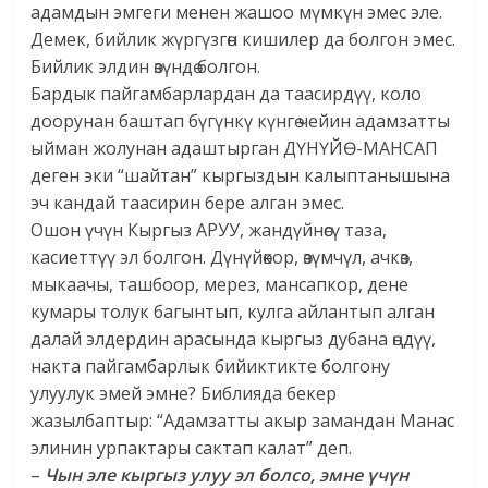
адамдын эмгеги менен жашоо мүмкүн эмес эле.
Демек, бийлик жүргүзгөн кишилер да болгон эмес.
Бийлик элдин өзүндө болгон.
Бардык пайгамбарлардан да таасирдүү, коло
доорунан баштап бүгүнкү күнгө чейин адамзатты
ыйман жолунан адаштырган ДҮНҮЙӨ-МАНСАП
деген эки “шайтан” кыргыздын калыптанышына
эч кандай таасирин бере алган эмес.
Ошон үчүн Кыргыз АРУУ, жандүйнөсү таза,
касиеттүү эл болгон. Дүнүйөкор, өзүмчүл, ачкөз,
мыкаачы, ташбоор, мерез, мансапкор, дене
кумары толук багынтып, кулга айлантып алган
далай элдердин арасында кыргыз дубана өңдүү,
накта пайгамбарлык бийиктикте болгону
улуулук эмей эмне? Библияда бекер
жазылбаптыр: “Адамзатты акыр замандан Манас
элинин урпактары сактап калат” деп.
–
Чын эле кыргыз улуу эл болсо, эмне үчүн