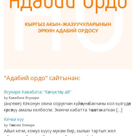
"Адабий ордо" сайтынан:
Ясунари Кавабата: “Көлчүктөгү ай”
by Кавабата Ясунари
(аңгеме) Кёконун оюна оорукчан күйөөсүнө бакчаны кол күзгүдөн
көрсөтүү амалы келбеспи. Экинчи кабатта төшөктө жаткан […]
Кечки күү
by Төлөкова Элмира
Айыл кечи, комуз күүсү мукам бир, кылын тартып жел