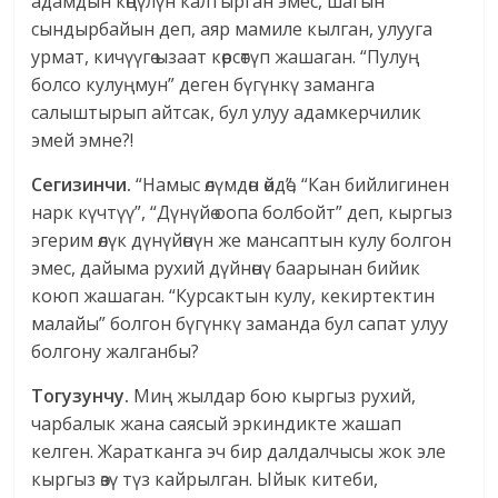
адамдын көңүлүн калтырган эмес, шагын
сындырбайын деп, аяр мамиле кылган, улууга
урмат, кичүүгө ызаат көрсөтүп жашаган. “Пулуң
болсо кулуңмун” деген бүгүнкү заманга
салыштырып айтсак, бул улуу адамкерчилик
эмей эмне?!
Сегизинчи.
“Намыс өлүмдөн өйдө”, “Кан бийлигинен
нарк күчтүү”, “Дүнүйө оопа болбойт” деп, кыргыз
эгерим өлүк дүнүйөнүн же мансаптын кулу болгон
эмес, дайыма рухий дүйнөнү баарынан бийик
коюп жашаган. “Курсактын кулу, кекиртектин
малайы” болгон бүгүнкү заманда бул сапат улуу
болгону жалганбы?
Тогузунчу.
Миң жылдар бою кыргыз рухий,
чарбалык жана саясый эркиндикте жашап
келген. Жаратканга эч бир далдалчысы жок эле
кыргыз өзү түз кайрылган. Ыйык китеби,