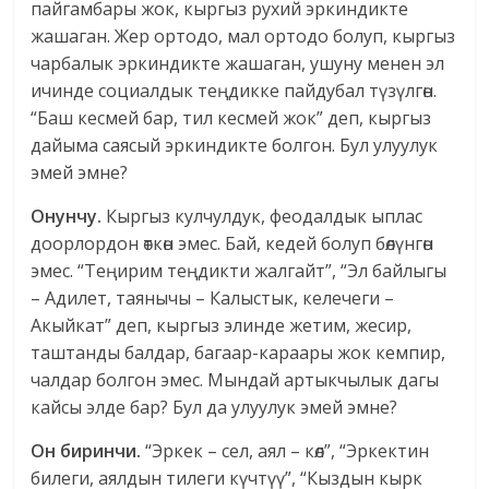
пайгамбары жок, кыргыз рухий эркиндикте
жашаган. Жер ортодо, мал ортодо болуп, кыргыз
чарбалык эркиндикте жашаган, ушуну менен эл
ичинде социалдык теңдикке пайдубал түзүлгөн.
“Баш кесмей бар, тил кесмей жок” деп, кыргыз
дайыма саясый эркиндикте болгон. Бул улуулук
эмей эмне?
Онунчу.
Кыргыз кулчулдук, феодалдык ыплас
доорлордон өткөн эмес. Бай, кедей болуп бөлүнгөн
эмес. “Теңирим теңдикти жалгайт”, “Эл байлыгы
– Адилет, таянычы – Калыстык, келечеги –
Акыйкат” деп, кыргыз элинде жетим, жесир,
таштанды балдар, багаар-караары жок кемпир,
чалдар болгон эмес. Мындай артыкчылык дагы
кайсы элде бар? Бул да улуулук эмей эмне?
Он биринчи.
“Эркек – сел, аял – көл”, “Эркектин
билеги, аялдын тилеги күчтүү”, “Кыздын кырк