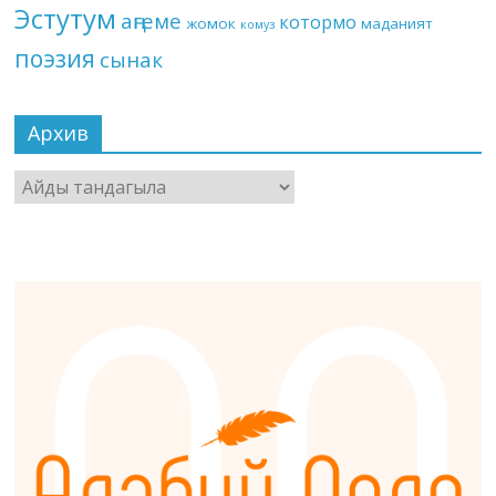
Эстутум
аңгеме
котормо
жомок
маданият
комуз
поэзия
сынак
Архив
Архив