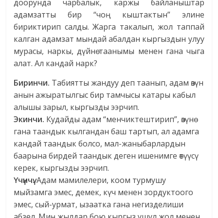
доорунда чарбалык, каржы байланыштар
адамзатты бир “чоң кыштактын” элине
бириктирип салды. Жарга такалып, жол таппай
калган адамзат мындай абалдан кыргыздын улуу
мурасы, наркы, дүйнө таанымы менен гана чыга
алат. Ал кандай нарк?
Биринчи.
Табиятты жандуу деп таанып, адам өзүн
анын ажыратылгыс бир тамчысы катары кабыл
алышы зарыл, кыргызды ээрчип.
Экинчи.
Кудайды адам “менчиктештирип”, өзүнө
гана таандык кылгандан баш тартып, ал адамга
кандай таандык болсо, мал-жаныбарлардын
баарына бирдей таандык деген ишенимге өтүүсү
керек, кыргызды ээрчип.
Үчүнчү.
Адам мамилелери, коом турмушу
мыйзамга эмес, демек, күч менен зордуктоого
эмес, сый-урмат, ызаатка гана негизделиши
абзел. Миң жылдар бою кыргыз ушул жол менен