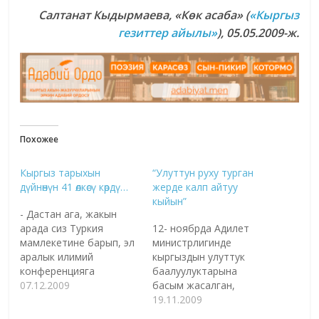
Салтанат Кыдырмаева
, «
Көк асаба
»
(
«Кыргыз
гезиттер айылы»
), 05.05.2009-ж.
Похожее
Кыргыз тарыхын
“Улуттун руху турган
дүйнөнүн 41 өлкөсү көрдү…
жерде калп айтуу
кыйын”
- Дастан ага, жакын
арада сиз Туркия
12- ноябрда Адилет
мамлекетине барып, эл
министрлигинде
аралык илимий
кыргыздын улуттук
конференцияга
баалуулуктарына
катышып, сөз сүйлөп
07.12.2009
басым жасалган,
келгениңиз жөнүндө
көрөңгөлүү көөнөрбөс жакшы
19.11.2009
кабар алдык. Ушул
саамалыктын ачылыш