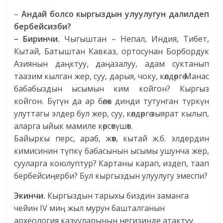
–
Андай болсо кыргыздын улуулугун далилдеп
бербейсизби?
– Биринчи.
Чыгыштан – Непал, Индия, Тибет,
Кытай, Батыштан Кавказ, ортосунан Борбордук
Азиянын даңктуу, даңазалуу, адам суктанып
таазим кылган жер, суу, дарыя, чоку, көлдөргө Манас
бабабыздын ысымын ким койгон? Кыргыз
койгон. Бүгүн да ар бөлөк динди тутунган түркүн
улуттагы элдер бул жер, суу, көлдөргө зыярат кылып,
аларга ыйык мамиле көрсөтүшөт.
Байыркы перс, араб, жөөт, кытай ж.б. элдердин
кимисинин түпкү бабасынын ысымы ушунча жер,
сууларга коюлуптур? Картаны карап, издеп, таап
бербейсиңерби? Бул кыргыздын улуулугу эмеспи?
Экинчи.
Кыргыздын тарыхы биздин заманга
чейин IV миң жыл мурун башталганын
археология казууларынын негизинде атактуу