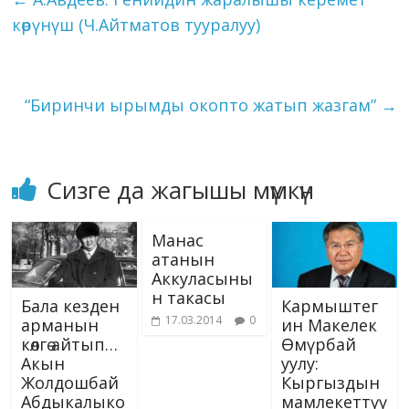
o
m
n
p
g
as
Li
кошкон макаласын
көрүнүш (Ч.Айтматов тууралуу)
k
p
er
s
жазып келди. Ал
n
гезитибиздин 18-
ni
k
сентябрдагы №24-
санына жарыяланды.…
ki
“Биринчи ырымды окопто жатып жазгам”
→
Сизге да жагышы мүмкүн
Манас
атанын
Аккуласыны
н такасы
Бала кезден
Кармыштег
17.03.2014
0
арманын
ин Макелек
көлгө айтып…
Өмүрбай
Акын
уулу:
Жолдошбай
Кыргыздын
Абдыкалыко
мамлекеттүү