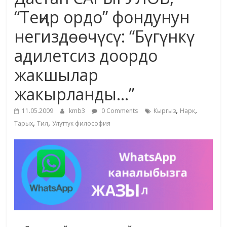
маданияты
“Теңир ордо” фондунун
жана
негиздөөчүсү: “Бүгүнкү
адабияты
адилетсиз доордо
жакшылар
жакырланды…”
,
,
11.05.2009
kmb3
0 Comments
Кыргыз
Нарк
,
,
Тарых
Тил
Улуттук философия