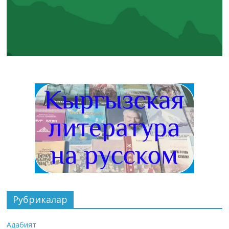
Рубрикалар
Адабият