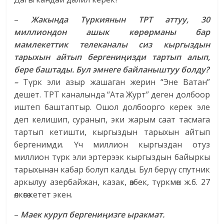
–
Жакында Түркиянын ТРТ аттуу, 30
миллиондон ашык көрөрманы бар
мамлекеттик телеканалы сиз кыргыздын
тарыхын айтып бергениңизди тартып алып,
бере баштады.
Бул эмнеге байланыштуу болду?
–
Түрк эли азыр жашаган жерин “Эне Ватан”
дешет. ТРТ каналында “Ата Журт” деген долбоор
иштеп баштаптыр. Ошол долбоорго керек эле
деп келишип, суранып, эки жарым саат тасмага
тартып кетишти, кыргыздын тарыхын айтып
бергенимди. Үч миллион кыргыздан отуз
миллион түрк эли эртерээк кыргыздын байыркы
тарыхынан кабар болуп калды. Бул берүү спутник
аркылуу азербайжан, казак, өзбек, түркмөн ж.б. 27
өлкөгө кетет экен.
–
Маек куруп бергениңизге ыракмат.