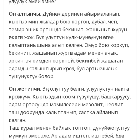
улуулук эмей эмне?
Он алтынчы.
Дүйнө элдеринен айырмаланып,
кыргыз миң жылдар бою коргон, дубал, чеп,
темир эшик артында бекинип, жашынып өмүрүн
өткөргөн жок. Бул улуттун кулк-мүнөзүнүн өзгөчө
калыптанышына алып келген. Өмүр бою коркуп,
бекинип, жашынып жүргөн адам менен ачык,
эркин, эч кимден коркпой, бекинбей жашаган
адамды салыштырып көрсөк, бул артыкчылык
түшүнүктүү болор.
Он жетинчи.
Эң олуттуу белги, улуулуктун накта
көрсөткүчү. Кыргыздын коом түзүлүшү, башкаруусу,
адам ортосунда мамилелери мезолит, неолит –
таш доорунда калыптанып, салтка айланып
калган.
Таш курал менен байлык топтоп, дүнүйө чогултуу
мүмкүн эмес эле. Ар адам иштеп, иштебей, бөлөк