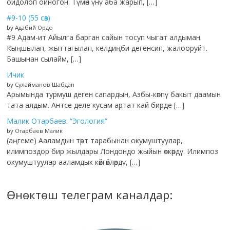
ойдолоп ойногон. Түмөн үнү аба жарып, […]
#9-10 (55 сөз)
by Адабий Ордо
#9 Адам-ит Айылга барган сайын тосуп чыгат алдыман.
Кыңшылап, жыттагылап, келдиңби дегенсип, жалооруйт.
Башынан сылайм, […]
Ичик
by Сулайманов Шабдан
Арымында турмуш деген сапардын, Азбы-көппү бакыт даамын
тата алдым. Антсе деле кусам артат кай бирде […]
Малик Отарбаев: “Эгология”
by Отарбаев Малик
(аңгеме) Ааламдын төрт тарабынан окумуштуулар,
илимпоздор бир жылдары Лондондо жыйын өткөрдү. Илимпоз
окумуштуулар ааламдык көйгөйлөрдү, […]
Өнөктөш телеграм каналдар: