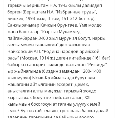
тарыхчы Бернштам Н.А. 1943-жылы далилдеп
берген (Бернштам Н.А. “Избранные труды”,
Бишкек, 1993-жыл, II том, 151-312-беттер).
Санжырачылар Качкын Орунтаев, Үмөт молдо
жана башкалар “Кыргыз Мухаммед
пайгамбардан 3400 жыл мурун эл болуп, наркы,
салты менен таанылган” деп жазышкан.
Чайковский А.П. “Родина народов арийской
расы” (Москва, 1914 ж.) деген китебинде (161 бет)
байыркы санскрит тилинде жазылган “Ригведа”
ыр жыйнагында (биздин замандан 1200-1400
жыл мурун) Ысык-Көл аймагында бурут эли
жашаганы айтылганын эскерет. Демек,
аныкталган алты миң жыл тарыхый жолдо
кыргыз жок болуп кетпей, сакталып, XXI
кылымдын босогосун аттаганы улуулук эмей
эмне? Бул кытай, славян, грек жана башка далай
элдердин тарыхынан да байыркы доорго