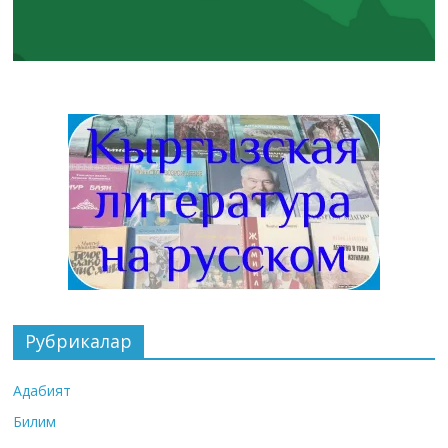
Рубрикалар
Адабият
Билим