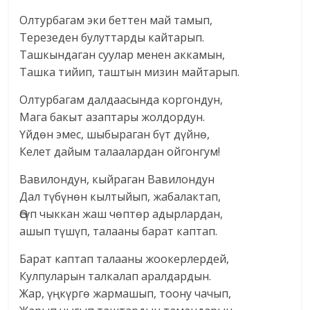
Олтурбагам эки беттен май тамып,
Терезеден булуттарды кайтарып.
Ташкындаган суулар менен аккамын,
Ташка тийип, таштын мизин майтарып.
Олтурбагам далдаасында коргондун,
Мага бакыт азаптары жолдордун.
Үйдөн эмес, шыбыраган бүт дүйнө,
Келет дайым талаалардан ойгонгум!
Вавилондун, кыйраган Вавилондун
Дал түбүнөн кылтыйып, жабалактап,
Өсүп чыккан жаш чөптөр адырлардан,
ашып түшүп, талааны барат каптап.
Барат каптап талааны жоокерлердей,
Кулпуларын талкалап аралдардын.
Жар, үңкүргө жармашып, тоону чачып,