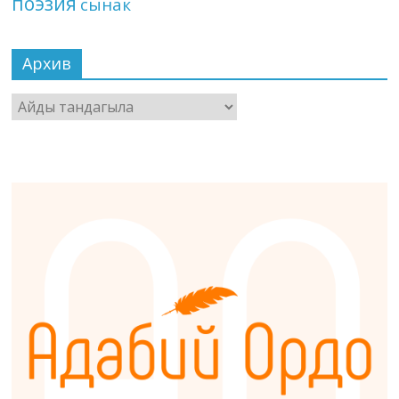
поэзия
сынак
Архив
Архив