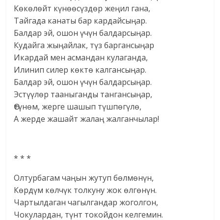
Көкөлөйт күнөөсүздөр жеңил гана,
Тайгада канаты бар кардайсыңар.
Балдар эй, ошон үчүн балдарсыңар.
Кудайга жыңайлак, түз баргансыңар
Икардай мен асмандан кулаганда,
Илинип силер көктө калгансыңар.
Балдар эй, ошон үчүн балдарсыңар.
Эстүүлөр тааныганды тангансыңар,
Өтүнөм, жерге шашып түшпөгүлө,
А жерде жашайт жалаң жалганчылар!
* * *
Олтурбагам чаңын жутуп бөлмөнүн,
Көрдүм көлчүк толкуну жок өлгөнүн.
Чартылдаган чагылгандар жоголгон,
Чокулардан, түнт токойдон келгемин.