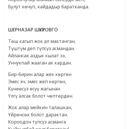
Булут көчүп, кайдадыр баратканда.
ШЕРНАЗАР ШҮКҮРОВГО
Төш кагып жок ал мактанган,
Түштүм деп түпсүз асмандан.
Айлансак аздык кылат ээ,
Унчукпай жааган ак кардан.
Бир-бирин алар жек көргөн
Эмес эч, эмес жеп көргөн,
Күнөөсүз өсүү жагынан
Үлгү алсак болот чөптөрдөн.
Жок алар мейкин талашкан,
Үйрөнсөк болот дарактан.
Короодон түпсүз асманга