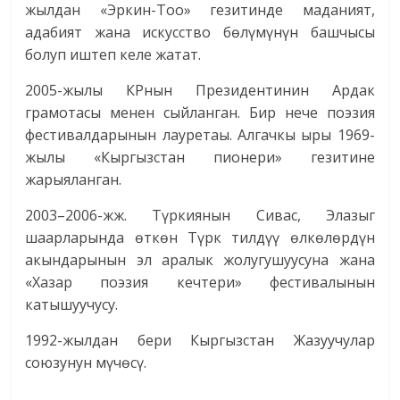
жылдан «Эркин-Тоо» гезитинде маданият,
адабият жана искусство бөлүмүнүн башчысы
болуп иштеп келе жатат.
2005-жылы КРнын Президентинин Ардак
грамотасы менен сыйланган. Бир нече поэзия
фестивалдарынын лауретаы. Алгачкы ыры 1969-
жылы «Кыргызстан пионери» гезитине
жарыяланган.
2003–2006-жж. Түркиянын Сивас, Элазыг
шаарларында өткөн Түрк тилдүү өлкөлөрдүн
акындарынын эл аралык жолугушуусуна жана
«Хазар поэзия кечтери» фестивалынын
катышуучусу.
1992-жылдан бери Кыргызстан Жазуучулар
союзунун мүчөсү.