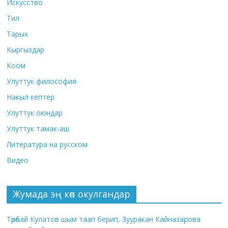
Искусство
Тил
Тарых
Кыргыздар
Коом
Улуттук философия
Накыл кептер
Улуттук оюндар
Улуттук тамак-аш
Литература на русском
Видео
Жумада эң көп окулгандар
Төрөбай Кулатов шым таап берип, Зууракан Кайназарова