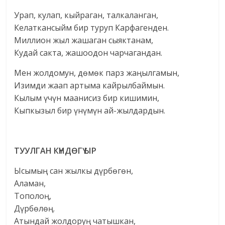
Урап, кулап, кыйраган, талкаланган,
Келаткансыйм бир туруп Карфагенден.
Миллион жыл жашаган сыяктанам,
Кудай сакта, жашоодон чарчагандан.
Мен жолдомун, дөмөк парз жаңылгамын,
Изимди жаап артыма кайрылбаймын.
Кылым үчүн маанисиз бир кишимин,
Кыпкызыл бир үнүмүн ай-жылдардын.
ТУУЛГАН КҮНДӨГҮ ЫР
Ысымың сан жылкы дүрбөгөн,
Аламан,
Тополоң,
Дүрбөлөң.
Атындай жолдоруң чатышкан,