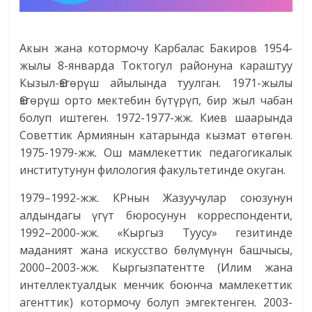
Акын жана котормочу Карбалас Бакиров 1954-
жылы 8-январда Токтогул районуна караштуу
Кызыл-Өзгөрүш айылында туулган. 1971-жылы
Өзгөрүш орто мектебин бүтүрүп, бир жыл чабан
болуп иштеген. 1972-1977-жж. Киев шаарында
Советтик Армиянын катарында кызмат өтөгөн.
1975-1979-жж. Ош мамлекеттик педагогикалык
институтунун филология факультетинде окуган.
1979–1992-жж. КРнын Жазуучулар союзунун
алдындагы үгүт бюросунун корреспонденти,
1992–2000-жж. «Кыргыз Туусу» гезитинде
маданият жана искусство бөлүмүнүн башчысы,
2000–2003-жж. Кыргызпатентте (Илим жана
интеллектуалдык менчик боюнча мамлекеттик
агенттик) котормочу болуп эмгектенген. 2003-