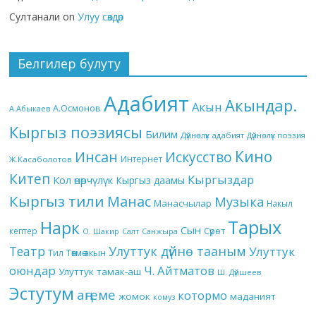
Султанали
on
Улуу сөздөр
Белгилер булуту
Адабият
Акындар.
Акын
А.Осмонов
А.Абыкаев
Кыргыз поэзиясы
Билим
Дүйнөлүк адабият
Дүйнөлүк поэзия
Кино
Инсан
Искусство
Интернет
Ж.Касаболотов
Китеп
Кыргыздар
Кол өнөрчүлүк
Кыргыз даамы
Кыргыз тили
Манас
Музыка
Манасчылар
Накыл
Тарых
Нарк
Сын
кептер
Сүрөт
О. Шакир
Салт
Санжыра
Театр
Улуттук дүйнө тааным
Улуттук
Төкмө акын
Тил
оюндар
Ч. Айтматов
Улуттук тамак-аш
Ш. Дүйшеев
Эстутум
аңгеме
котормо
жомок
маданият
комуз