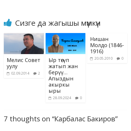
Сизге да жагышы мүмкүн
Нишан
Молдо (1846-
1916)
20.05.2010
0
Мелис Совет
Ыр төгүп
уулу
жатып жан
берүү…
02.09.2014
2
Апыздын
акыркы
ыры
28.09.2024
0
7 thoughts on “
Карбалас Бакиров
”