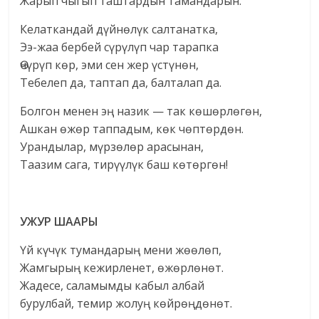
Жарып чыгып таштардын тамандарын.
Келаткандай дүйнөлүк салтанатка,
Ээ-жаа бербей сүрүлүп чар тарапка
Өчүрүп көр, эми сен жер үстүнөн,
Тебелеп да, таптап да, балталап да.
Болгон менен эң назик — так көшөрлөгөн,
Ашкан өжөр таппадым, көк чөптөрдөн.
Урандылар, мүрзөлөр арасынан,
Таазим сага, тирүүлүк баш көтөргөн!
УЖУР ШААРЫ
Үй күчүк тумандарың мени жөөлөп,
Жамгырың кежирленет, өжөрлөнөт.
Жадесе, саламымды кабыл албай
бурулбай, темир жолуң көйрөңдөнөт.