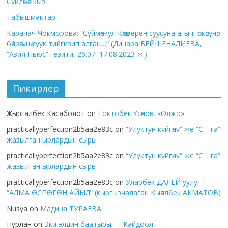
Сүйлөбөс кыз
Табышмактар
Карачач Чокморова: “Сүймөнкул Көкөмерен суусуна агып, өпкөсүнө,
бөйрөгүнө суук тийгизип алган…” (Динара БЕЙШЕНАЛИЕВА,
“Азия Ньюс” гезити, 26.07–17.08.2023-ж.)
Пикирлер
Жыргалбек Касаболот
on
Токтобек Үсөнов. «Олжо»
practicallyperfection2b5aa2e83c
on
“Улуктун күйгөнү” же “С… га”
жазылган ырлардын сыры
practicallyperfection2b5aa2e83c
on
“Улуктун күйгөнү” же “С… га”
жазылган ырлардын сыры
practicallyperfection2b5aa2e83c
on
Уларбек ДАЛЕЙ уулу.
“АЛМА ӨСПӨГӨН АЙЫЛ” (кыргызчалаган Кыялбек АКМАТОВ)
Nusya
on
Мадина ТУРАЕВА
Нұрлан
on
Эки элдин баатыры — Кайдоол