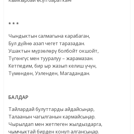
Кыйкырбай өсүп бараткан!
*
*
*
Чындыктын салмагына карабаган,
Бул дүйнө азап чегет таразадан.
Ушактын мүрзөлөрү болбойт окшойт,
Түгөнгүс мен тууралуу – жарамазан.
Кетпедим, бир ыр жазып келиш үчүн,
Түмөндөн, Уэленден, Магадандан.
БАЛДАР
Тайлардай булуттарды айдайсыңар,
Талаанын чагылганын кармайсыңар.
Чырылдап мен жетпеген жылдыздарга,
чымчыктай бирден конуп алгансыңар.