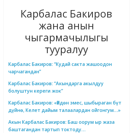
Карбалас Бакиров
жана анын
чыгармачылыгы
тууралуу
Карбалас Бакиров: “Кудай сакта жашоодон
чарчагандан”
Карбалас Бакиров: “Акындарга акылдуу
болуштун кереги жок”
Карбалас Бакиров: «Үйдөн эмес, шыбыраган бүт
дүйнө, Келет дайым талаалардан ойгонгум…»
Акын Карбалас Бакиров: Баш оорум ыр жаза
баштагандан тартып токтоду…