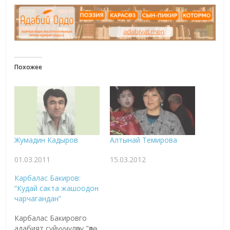
Похожее
Жумадин Кадыров
Алтынай Темирова
01.03.2011
15.03.2012
Карбалас Бакиров:
“Кудай сакта жашоодон
чарчагандан”
Карбалас Бакировго
адабият сүйүүчүлөрү "өтө