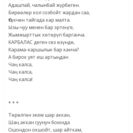
Адашпай, чалынбай жүрбөгөн.
Бирөөлөр кол созбойт жардан саа,
Өтүкчөн тайгада кар малта.
Ызы-чуу менен бар эртеңге,
Жымжырттык көтөрүп барганча.
КАРБАЛАС деген сөз өзүндө,
Карама-каршылык бар канча?
А бирок уят иш артыңдан
Чаң калса,
Чаң калса,
Чаң калса!
* * *
Төрөлгөн экем шар аккан,
Шаң аккан суунун боюнда
Ошондон окшойт, шар айткам,