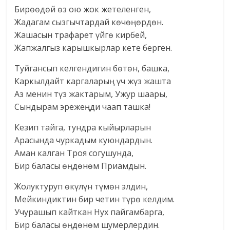
Бирөөдөй өз ою жок жетеленген,
Жадагам сызгычтардай көчөңөрдөн.
Жашасын трафарет үйгө кирбей,
Жапжалгыз карышкырлар кете берген.
Туйгансып келгендигин бөтөн, башка,
Каркылдайт каргаларың үч жүз жашта
Аз менин түз жактарым, Ужур шаары,
Сындырам эрежеңди чаап ташка!
Кезип тайга, тундра кыйырларын
Арасында чуркадым куюндардын.
Аман калган Троя согушунда,
Бир баласы өңдөнөм Приамдын.
Жолуктуруп өкүлүн түмөн элдин,
Мейкиндиктин бир четин түрө келдим.
Учурашып кайткан Нух пайгамбарга,
Бир баласы өңдөнөм шумерлердин.