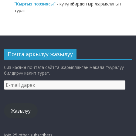
"Кыргыз поэзиясы"
- күнүнө бирден ыр жарыяланып
турат
Почта аркылуу жазылуу
Сиз көрсөткөн почтага сайтта жарыяланган макала тууралуу
билдирүү келип турат.
E-
mail
дарек
Жазылуу
Join 25 other subscribers