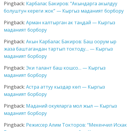
Pingback:
Карбалас Бакиров: “Акындарга акылдуу
болуштун кереги жок” — Кыргыз маданият борбору
Pingback:
Арман калтырган ак таңдай — Кыргыз
маданият борбору
Pingback:
Акын Карбалас Бакиров: Баш оорум ыр
жаза баштагандан тартып токтоду… — Кыргыз
маданият борбору
Pingback:
Эки талант баш кошсо… — Кыргыз
маданият борбору
Pingback:
Астра аттуу кыздар көп — Кыргыз
маданият борбору
Pingback:
Маданий окуяларга мол жыл — Кыргыз
маданият борбору
Pingback:
Режиссер Алим Токторов: “Мекенчил Исхак