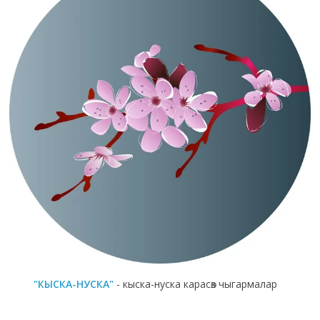
"КЫСКА-НУСКА"
- кыска-нуска карасөз чыгармалар