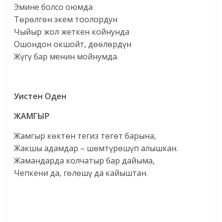
Эмине болсо оюмда
Төрөлгөн экем тоолордун
Чыйыр жол жеткен койнунда
Ошондон окшойт, дөөлөрдүн
Жүгү бар менин мойнумда.
Уистен Оден
ЖАМГЫР
Жамгыр көктөн тегиз төгөт барына,
Жакшы адамдар – шөмтүрөшүп алышкан.
Жамандарда колчатыр бар дайыма,
Чепкени да, гөлөшү да кайыштан.