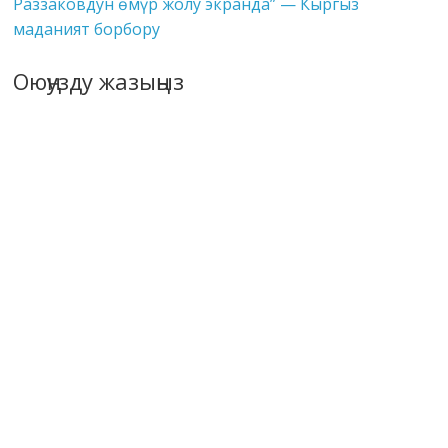
Раззаковдун өмүр жолу экранда” — Кыргыз
маданият борбору
Оюңузду жазыңыз