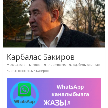
маданияты
жана
адабияты
Карбалас Бакиров
,
28.03.2012
kmb3
7 Comments
Адабият
Акындар.
,
Кыргыз поэзиясы
К.Бакиров