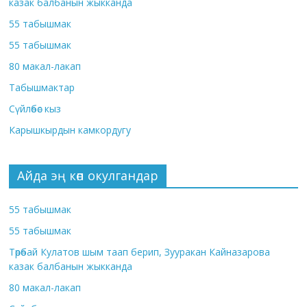
казак балбанын жыкканда
55 табышмак
55 табышмак
80 макал-лакап
Табышмактар
Сүйлөбөс кыз
Карышкырдын камкордугу
Айда эң көп окулгандар
55 табышмак
55 табышмак
Төрөбай Кулатов шым таап берип, Зууракан Кайназарова
казак балбанын жыкканда
80 макал-лакап