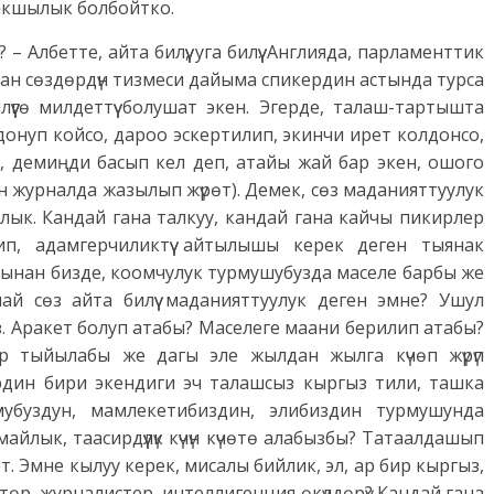
жакшылык болбойтко.
– Албетте, айта билүү, уга билүү. Англияда, парламенттик
ган сөздөрдүн тизмеси дайыма спикердин астында турса
үүгө милдеттүү болушат экен. Эгерде, талаш-тартышта
онуп койсо, дароо эскертилип, экинчи ирет колдонсо,
 бар, демиңди басып кел деп, атайы жай бар экен, ошого
н журналда жазылып жүрөт). Демек, сөз маданияттуулук
лык. Кандай гана талкуу, кандай гана кайчы пикирлер
ип, адамгерчиликтүү айтылышы керек деген тыянак
гынан бизде, коомчулук турмушубузда маселе барбы же
амай сөз айта билүү маданияттуулук деген эмне? Ушул
быз. Аракет болуп атабы? Маселеге маани берилип атабы?
өр тыйылабы же дагы эле жылдан жылга күчөп жүрүп
ердин бири экендиги эч талашсыз кыргыз тили, ташка
мубуздун, мамлекетибиздин, элибиздин турмушунда
айлык, таасирдүүлүк күчүн күчөтө алабызбы? Татаалдашып
т. Эмне кылуу керек, мисалы бийлик, эл, ар бир кыргыз,
чтөр, журналистер, интеллигенция өкүлдөрү? Кандай гана