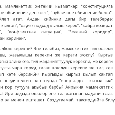
де, мамлекеттик жетекчи кызматкер: “конституцияга
ое обвинение деп коет”, “публичное обвинение болсо”,
йлөп атат. Андан кийинки дагы бир телеберүүдө:
кылган”, “өзүнчө подход кылыш керек”, “кайра возврат
я”, “конфликтная ситуация”, “Зеленый коридор”,
ан жеринен”.
олбош керекпи? Эне тилибиз, мамлекеттик тил оозеки
лышы, жазылышы керекпи же кереги жокпу? Кыргыз
гыз элине сөз, тил маданияттуулук керекпи, же кереги
укта чара көрүлүп, талап коюлуш керекпи же тил, сөз
ып кете берсинби? Кыргызды кыргыз кылып сактап
, өстүрүп келген, эл оозунда: “өнөр алды – кызыл тил”
ди кор тутууга акыбыз барбы? Айрыкча мамлекеттик
а! Ири алдыда ошолор эне тил жагынан маданиятсыз,
 эл менен иштешет. Сөздү таамай, таасирдүү айта билүү