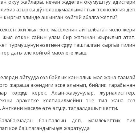
ан окуу жайлары, нечен жүздөгөн окумуштуу адистери
илибиз азыркы дүйнөлөшүү, маалыматтык технология деп
н кыргыз элинде ашынган көйгөй абалга жетти?
ексен эки жыл бою маселенин айтылбаган чоло жери
а, жыл өткөн сайын улам бир жагынан жырылып атат.
т турмушунун өзөгүнөн сүрүлүп ташталган кыргыз тилин
кеттер дагы эле көйгөй маселеге жыш.
селелерди айтууда сөз байлык канчалык мол жана таамай
 ошого жараша экендиги эске алынып, бийлик тарабынан
р көрүлүш керек. Акын-жазуучулар, журналисттер,
текши аракетке келтирилмейин эне тил жана сөз
. Анткени маселе өтө өтүшүп, татаалдашып кетти.
балабакчадан башталсын деп, мамлекеттик тил
ап кое баштагандыгы үмүт жаратууда.