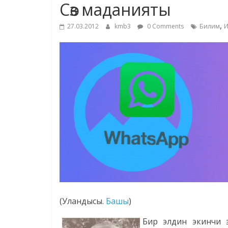
Cөз маданияты
,
27.03.2012
kmb3
0 Comments
Билим
И
(Уландысы.
Башы
)
Бир элдин экинчи э