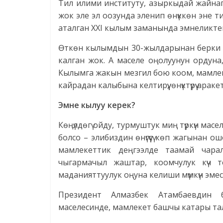
Тил илими институту, азыркыдай жайнаг
жок эле эл оозунда эленип өнүккөн эне т
аталган XXI кылым заманында эмнеликте
Өткөн кылымдын 30-жылдарынан берки с
калган жок. А маселе оңолуунун ордун
Кылымга жакын мезгил бою коом, мамлеке
кайрадан калыбына келтирүү, өнүктүрүү ара
Эмне кылуу керек?
Көңүлдөгү ойду, турмуштук миң түркүн ма
болсо – элибиздин өнүгүүсү көп жагынан
мамлекеттик деңгээлде таамай чарала
чыгармачыл жаштар, коомчулук күч 
маданияттуулук оңуна келиши мүмкүн эмес
Президент Алмазбек Атамбаевдин 
маселесинде, мамлекет башчы катары тал