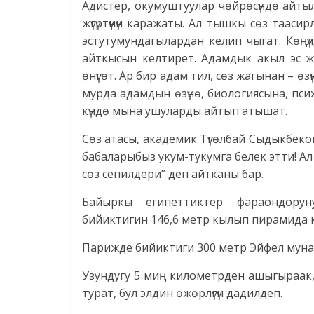
Адистер, окумуштуулар чөйрөсүндө айтыл
жүгүртүүнүн каражаты. Ал тышкы сөз таас
эстутумундагылардан келип чыгат. Көңүлд
айткысын келтирет. Адамдык акыл эс жан
өнүгөт. Ар бир адам тил, сөз жагынан – өзү
мурда адамдын өзүнө, биологиясына, психоло
күндө мына ушуларды айтып атышат.
Сөз атасы, академик Түгөлбай Сыдыкбеков
бабаларыбыз укум-тукумга белек этти! Ал 
сөз сепилдери” деп айтканы бар.
Байыркы египеттиктер фараондору
бийиктигин 146,6 метр кылып пирамида 
Парижде бийиктиги 300 метр Эйфел мунар
Узундугу 5 миң километрден ашыгыраак,
турат, бул элдин өжөрлүгүн дадилдеп.