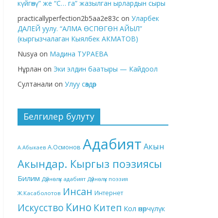
күйгөнү” же “С… га” жазылган ырлардын сыры
practicallyperfection2b5aa2e83c
on
Уларбек
ДАЛЕЙ уулу. “АЛМА ӨСПӨГӨН АЙЫЛ”
(кыргызчалаган Кыялбек АКМАТОВ)
Nusya
on
Мадина ТУРАЕВА
Нұрлан
on
Эки элдин баатыры — Кайдоол
Султанали
on
Улуу сөздөр
Белгилер булуту
Адабият
Акын
А.Осмонов
А.Абыкаев
Акындар. Кыргыз поэзиясы
Билим
Дүйнөлүк адабият
Дүйнөлүк поэзия
Инсан
Интернет
Ж.Касаболотов
Кино
Китеп
Искусство
Кол өнөрчүлүк