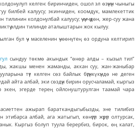
колдонулуп келген: биринчиден, ошол эл өзүнүн чыныгы
у билбей калуусу; экинчиден, коомдук, мамлекеттик
 тилинин колдонулбай калуусу; үчүнчүдөн, жер-суу жана
ктүү элдин тилинде аталыштарын жок кылуу.
ылган бул үч маселенин үчөөнү тең өз ордуна келтирип
гул
сындуу төкмө акындык “өнөр алды – кызыл тил”
ды, жакшы менен жаманды, аккан суу, жан-жаныбар
уларына түт келген сөз байлык бүгүнкү күндө не деген
ай айта албай, эки сөздүн бирин орусчаламай, кыргыз
 экен, эгерде терең ойлонуштурулган таамай чара
касиеттен ажырап бараткандыгыбызды, эне тилибиз
тибарса албай, ага жатыгып, көнүгүп жүрүп олтурсак,
нык. Кыргыз болуп туула берербиз, бирок, өң калат,