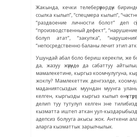
Жакында, кечки телеберүүлөрдүн бирин
ссылка кылып”, “спецмера кылып”, “частн
“раздвоение личности болот” деп сү
“производственный дефект”, “нарушение 
болуп атат”, “закупка”, “нарушени
“непосредственно баланы лечит этип атк
Ушундай абал боло бериш керекпи, же б
да, жазуу жүзүндө да сабаттуу айты
мамалекетине, кыргыз коомчулугуна, кыр
жокпу? Мамлекеттик денгээлде, коомчул
маданиятсыздык муундан муунга улан
келген, кыргызды кыргыз кылып өнүктүрүп
делип туу тутулуп келген эне тилибиз
кызматта иштеп аткан уул-кыздарыбызд
адепсиз болууга акысы жок. Анткени алар
аларга кызматтык зарылчылык.