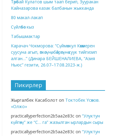
Төрөбай Кулатов шым таап берип, Зууракан
Кайназарова казак балбанын жыкканда
80 макал-лакап
Сүйлөбөс кыз
Табышмактар
Карачач Чокморова: “Сүймөнкул Көкөмерен
суусуна агып, өпкөсүнө, бөйрөгүнө суук тийгизип
алган…” (Динара БЕЙШЕНАЛИЕВА, “Азия
Ньюс” гезити, 26.07–17.08.2023-ж.)
Пикирлер
Жыргалбек Касаболот
on
Токтобек Үсөнов.
«Олжо»
practicallyperfection2b5aa2e83c
on
“Улуктун
күйгөнү” же “С… га” жазылган ырлардын сыры
practicallyperfection2b5aa2e83c
on
“Улуктун