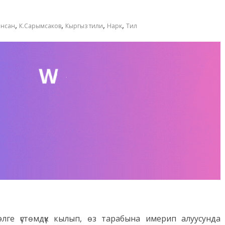
,
,
,
,
нсан
К.Сарымсаков
Кыргыз тили
Нарк
Тил
лге үстөмдүк кылып, өз тарабына имерип алуусунда