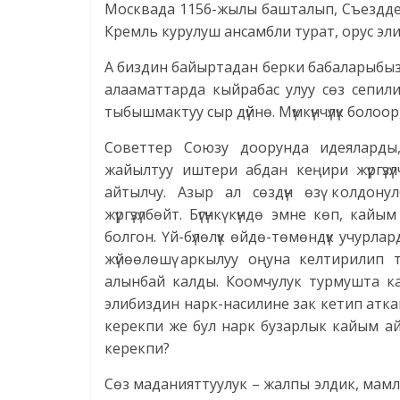
Москвада 1156-жылы башталып, Съезддер
Кремль курулуш ансамбли турат, орус э
А биздин байыртадан берки бабаларыбыз, 
алааматтарда кыйрабас улуу сөз сепил
тыбышмактуу сыр дүйнө. Мүмкүнчүлүк болоор
Советтер Союзу доорунда идеяларды
жайылтуу иштери абдан кеңири жүргүзү
айтылчу. Азыр ал сөздүн өзү колдону
жүргүзүлбөйт. Бүгүнкү күндө эмне көп, ка
болгон. Үй-бүлөлүк өйдө-төмөндүк учурл
жүйөөлөшү аркылуу оңуна келтирилип тур
алынбай калды. Коомчулук турмушта ка
элибиздин нарк-насилине зак кетип атк
керекпи же бул нарк бузарлык кайым а
керекпи?
Сөз маданияттуулук – жалпы элдик, мам