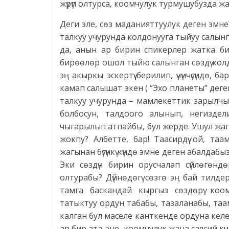
жүрүп олтурса, коомчулук турмушубузда 
Деги эле, сөз маданияттуулук деген эмне? 
талкуу учурунда колдонууга тыйуу салын
да, анын ар бирин спикерлер жатка бил
бирөөлөр ошол тыйю салынган сөздү колд
эң акыркы эскертүү берилип, үчүнчүсүндө,
камап салышат экен ( “Эхо планеты” деге
талкуу учурунда – мамлекеттик зарылчы
болбосун, талдоого алынып, негиздел
чыгарылып атпайбы, бул жерде. Ушул жа
жокпу? Албетте, бар! Таасирдүү ой, та
жагынан бүгүнкү күндө эмне деген абалда
Эки сөздүн бирин орусчалап сүйлөгөнд
олтурабы? Дүйнөдөгү сөзгө эң бай тилд
тамга баскандай кыргыз сөздөрү коо
татыктуу ордун табабы, тазаланабы, таам
калган бул маселе канткенде ордуна келе
ар бир ата-эне, коомчулук жана саясий кү