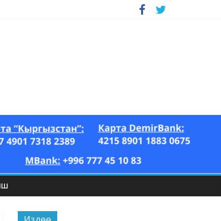
ЫШ
Издөө