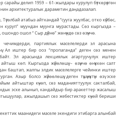
 сарайы делип 1959 – 61-жылдары курулуп бүткөрүлгөн
линин архитектуралык дараметин даңадазалап.
Түгөлбай атабыз айткандай “сууга жуулбас, отко күйбөс,
ин куруп” муундан муунга мурастады. Сөз кыргызда –
, ошондо ошол “ Сыр дүйнө” жөнүндө сөз өзүнчө.
, чечимдерди, партиялык маселелерди эл арасына
лчү. Ал иштер бир ооз “пропаганда” деген сөз менен
лбайт. Эл арасында лекциялык агартуучулук иштер
йым айтыш көп. Кыргызда жүйөлөшүү – өзүнчө өнүккөн салт
ардан баштап, жалпы элдик маселелерге чейинки иштер
ган. Азыр болсо жүйөөлөшүү деген түшүнүктүн өзү эске
йым айтыштар күчөп, сөз маданияттуулук сакталбай,
андык эске алынып, кандайдыр бир аракеттер жасалыш
йтышуулар, ажылдашып сөз жебестиктер күчөй бериши
лекеттик маанидеги маселе экендиги этибарга алынбай