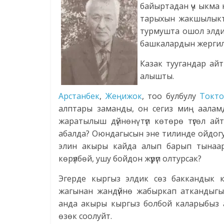
байыртадан үч ыкма 
тарыхын жакшылыкту
турмушта ошол элдин
башкалардын жергили
Казак туугандар айт
алышты.
Арстанбек
,
Жеңижок
, тоо булбулу
Токто
алптары заманды, он сегиз миң аалам
жаратылыш дүйнөнү түп көтөрө түгөл айту
абалда? Оюндагысын эне тилинде ойдогуд
элин акыры кайда алып барып тынаар
көрүлбөй, ушу бойдон жүрүп олтурсак?
Эгерде кыргыз элдик сөз баккандык 
жагынан жандүйнө жабыркап аткандыгын э
анда акыры кыргыз болбой каларыбыз а
өзөк соолуйт.