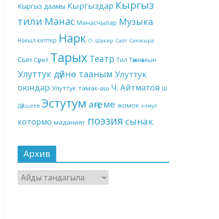
Кыргыз
Кыргыздар
Кыргыз даамы
тили
Манас
Музыка
Манасчылар
Нарк
Накыл кептер
О. Шакир
Салт
Санжыра
Тарых
Театр
Сын
Төкмө акын
Сүрөт
Тил
Улуттук дүйнө тааным
Улуттук
оюндар
Ч. Айтматов
Улуттук тамак-аш
Ш.
Эстутум
аңгеме
жомок
Дүйшеев
комуз
поэзия
сынак
котормо
маданият
Архив
Архив