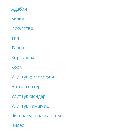
Адабият
Билим
Искусство
Тил
Тарых
Кыргыздар
Коом
Улуттук философия
Накыл кептер
Улуттук оюндар
Улуттук тамак-аш
Литература на русском
Видео