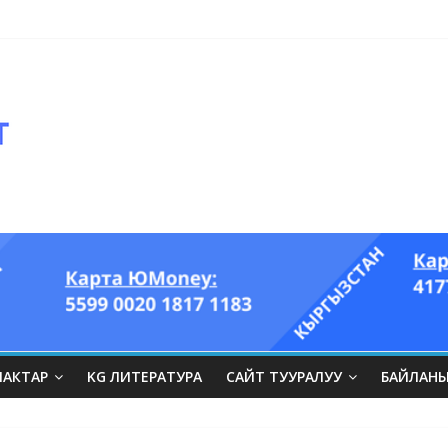
оглазый король” аттуу ыры он үч акындын котормосунда
ЛАКТАР
KG ЛИТЕРАТУРА
САЙТ ТУУРАЛУУ
БАЙЛАН