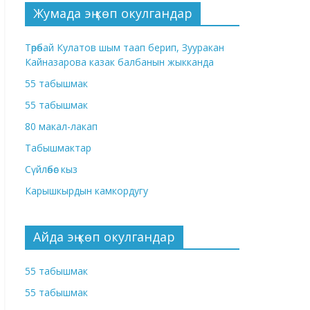
Жумада эң көп окулгандар
Төрөбай Кулатов шым таап берип, Зууракан
Кайназарова казак балбанын жыкканда
55 табышмак
55 табышмак
80 макал-лакап
Табышмактар
Сүйлөбөс кыз
Карышкырдын камкордугу
Айда эң көп окулгандар
55 табышмак
55 табышмак