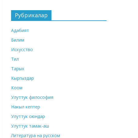
Рубрикалар
Адабият
Билим
Искусство
Тил
Тарых
Кыргыздар
Коом
Улуттук философия
Накыл кептер
Улуттук оюндар
Улуттук тамак-аш
Литература на русском