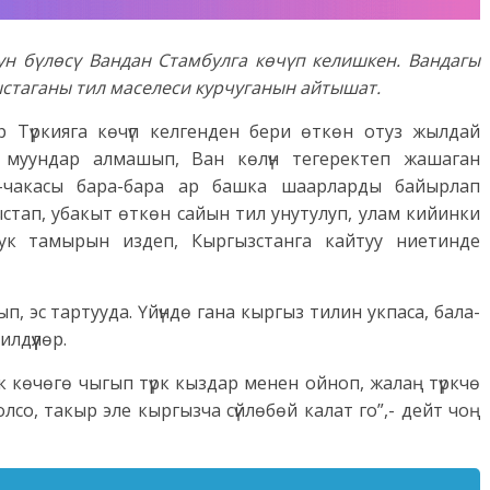
ун бүлөсү Вандан Стамбулга көчүп келишкен. Вандагы
стаганы тил маселеси курчуганын айтышат.
 Түркияга көчүп келгенден бери өткөн отуз жылдай
 муундар алмашып, Ван көлүн тегеректеп жашаган
-чакасы бара-бара ар башка шаарларды байырлап
ыстап, убакыт өткөн сайын тил унутулуп, улам кийинки
ттук тамырын издеп, Кыргызстанга кайтуу ниетинде
п, эс тартууда. Үйүндө гана кыргыз тилин укпаса, бала-
лдүүлөр.
ок көчөгө чыгып түрк кыздар менен ойноп, жалаң түркчө
олсо, такыр эле кыргызча сүйлөбөй калат го”,- дейт чоң