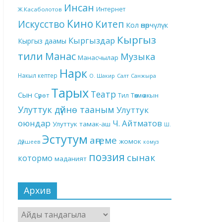
Инсан
Интернет
Ж.Касаболотов
Кино
Китеп
Искусство
Кол өнөрчүлүк
Кыргыз
Кыргыздар
Кыргыз даамы
тили
Манас
Музыка
Манасчылар
Нарк
Накыл кептер
О. Шакир
Салт
Санжыра
Тарых
Театр
Сын
Төкмө акын
Сүрөт
Тил
Улуттук дүйнө тааным
Улуттук
оюндар
Ч. Айтматов
Улуттук тамак-аш
Ш.
Эстутум
аңгеме
жомок
Дүйшеев
комуз
поэзия
сынак
котормо
маданият
Архив
Архив