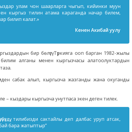
ыздар улам чон шаарларга чыгып, кийинки муун
 Мен кыргыз тилин атама караганда начар билем,
ар билип калат.»
Кенен Акибай уулу
гыздардын бир бөлүгү Түркияга ооп барган 1982-жылы
чө билим алганы менен кыргызчасы алатоолуктардын
таза.
мден сабак алып, кыргызча жазганды жана окуганды
ле – кыздары кыргызча унутпаса экен деген тилек.
үбүздү, тилибизди сактайлы деп далбас уруп атсак,
ыбай бара жатыптыр”