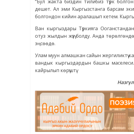
“Бул жакта биздин тилибиз түрк болго
дешет. Ал эми Кыргызстанга барсам эки
болгондон кийин аралашып кетем. Кыргы
Ван кыргыздары Түркияга Ооганстанда
отуз жылдын жүзү болду. Анда төрөлгөнд
эңсөөдө.
Улам муун алмашкан сайын жергиликтүү к
вандык кыргыздардын башкы маселеси.
кайрылып көрүштү.
Назгүл