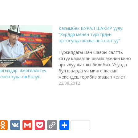
Касымбек ВУРАЛ ШАКИР уулу:
“Күрддөр менен түрктөрдүн
ортосунда жашаган кооптуу”
Түркиядагы Ван шаары салтты
катуу кармаган аймак экенин кино
аркылуу жакшы билебиз. Учурда
ргыздар: жергиликтүү
бул шаарда үч миңге жакын
енен куда-сөөк болуп
мекендештерибиз жашап келет.
Ал жактын шарты адам чыдагыс
22.08.2012
болбосо да жашоо үчүн кыйын
эле. Вандагы кыргыздардын
турмушун Түркиядагы "Памир"
коомдук фондунун жетекчиси
Касымбек Вурал Шакир уулу
айтып берди. - 3000 кыргыз
M
O
V
G
P
C
S
Ванга…
e
d
K
m
o
o
h