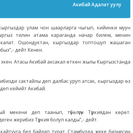
Акибай Адалат уулу
кыргыздар улам чон шаарларга чыгып, кийинки муун
кыргыз тилин атама караганда начар билем, менин
калат. Ошондуктан, кыргыздар топтошуп жашаган
ыз”,- дейт Кенен.
экен. Атасы Акибай аксакал өткөн жылы Кыргызстанда
тилибизди сактайлы деп далбас уруп атсак, кыргыздар өз
 деп кейийт Акибай.
й мекени деп таанып, түбөлүгүн Түркиядан көрөт.
еген жерибиз Түркия болуп калды”,- дейт.
кайтууга бел байлап турат. Стамбулда жеке бизнесин