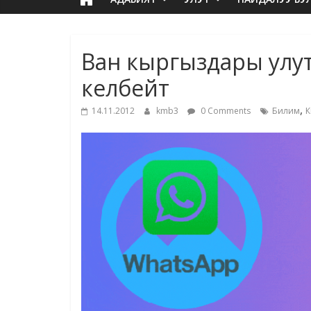
Ван кыргыздары улу
келбейт
,
14.11.2012
kmb3
0 Comments
Билим
К