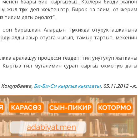
н менен баары бир кыргызбыз. Кээлери бизди жапон
-үч жыл түрк деп жектешээр. Бирок өз элим, өз жерим
з тилим дагы оңолот”.
н ооп барышкан. Алардын Түркияда отурукташканына
өрдүн алды азыр отузга чыгып, тамыр тартып, мекенин
алкка аралашуу процесси тездеп, тил унутулуп жатканы
 Кыргыз тил мугалимин сурап кыргыз өкмөтүнө дагы
 Коңурбаева,
Би-Би-Си кыргыз кызматы
, 05.11.2012 –ж.