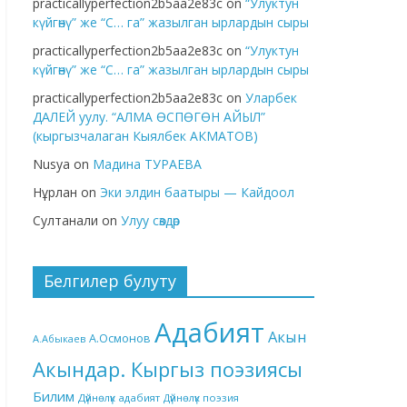
practicallyperfection2b5aa2e83c
on
“Улуктун
күйгөнү” же “С… га” жазылган ырлардын сыры
practicallyperfection2b5aa2e83c
on
“Улуктун
күйгөнү” же “С… га” жазылган ырлардын сыры
practicallyperfection2b5aa2e83c
on
Уларбек
ДАЛЕЙ уулу. “АЛМА ӨСПӨГӨН АЙЫЛ”
(кыргызчалаган Кыялбек АКМАТОВ)
Nusya
on
Мадина ТУРАЕВА
Нұрлан
on
Эки элдин баатыры — Кайдоол
Султанали
on
Улуу сөздөр
Белгилер булуту
Адабият
Акын
А.Осмонов
А.Абыкаев
Акындар. Кыргыз поэзиясы
Билим
Дүйнөлүк адабият
Дүйнөлүк поэзия