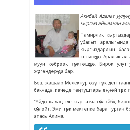
Акибай Адалат уулун
кыргыз айыланан алы
Памирлик кыргыздар
убакыт аралыгында
кыргыздардын бала
кетишүүдө. Аралык ал
муун көбүрөөк түрктөшүүдө. Бирок улу
жүргөндөрү да бар.
Беш жашаар Мелекнур өзүн түрк деп тааны
бакчада, көчөдө теңтуштары өңчөй түрк ти
“Үйдө жалаң эле кыргызча сүйлөйбүз, бир
сүйлөйт. Эми түрк мектепке бара турган б
апасы Алима.