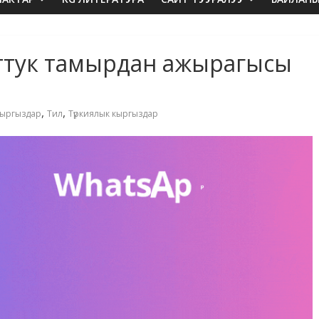
ттук тамырдан ажырагысы
,
,
ыргыздар
Тил
Түркиялык кыргыздар