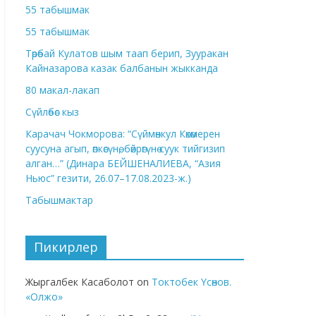
55 табышмак
55 табышмак
Төрөбай Кулатов шым таап берип, Зууракан
Кайназарова казак балбанын жыкканда
80 макал-лакап
Сүйлөбөс кыз
Карачач Чокморова: “Сүймөнкул Көкөмерен
суусуна агып, өпкөсүнө, бөйрөгүнө суук тийгизип
алган…” (Динара БЕЙШЕНАЛИЕВА, “Азия
Ньюс” гезити, 26.07–17.08.2023-ж.)
Табышмактар
Пикирлер
Жыргалбек Касаболот
on
Токтобек Үсөнов.
«Олжо»