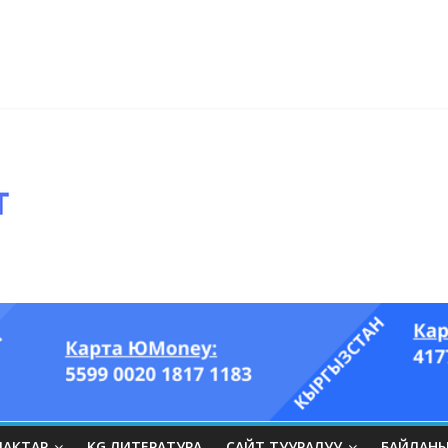
ры он үч акындын котормосунда
ып, өпкөсүнө, бөйрөгүнө суук тийгизип алган…” (Динара БЕЙШЕНАЛИЕВ
ЛАКТАР
KG ЛИТЕРАТУРА
САЙТ ТУУРАЛУУ
БАЙЛАН