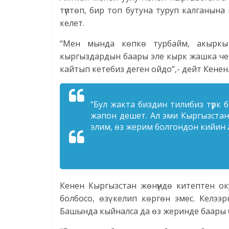
түптөп, бир топ бутуна туруп калганын
келет.
“Мен мында көпкө турбайм, акыркы 
кыргыздардын баары эле кырк жашка чейи
кайтып кетебиз деген ойдо”,- дейт Кенен
“Бул жакта биздин тилибиз түрк 
жапон дешет. Ал эми Кыргызстанг
элим, өз жерим болгондон кийин
Кенен Кыргызстан жөнүндө китептен ок
болбосо, өзү келип көргөн эмес. Келэ
Башында кыйналса да өз жеринде баары 