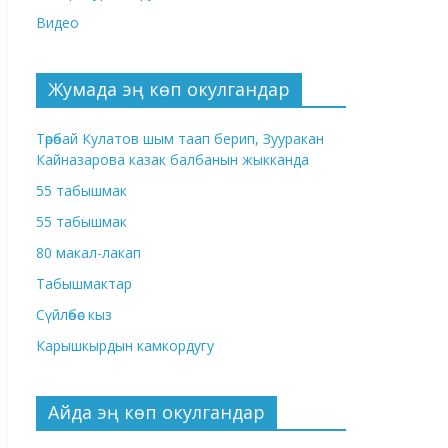
Видео
Жумада эң көп окулгандар
Төрөбай Кулатов шым таап берип, Зууракан
Кайназарова казак балбанын жыкканда
55 табышмак
55 табышмак
80 макал-лакап
Табышмактар
Сүйлөбөс кыз
Карышкырдын камкордугу
Айда эң көп окулгандар