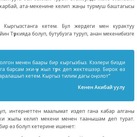
а карбай, ата-мекенине келип жаңы турмуш баштагысы
Кыргызстанга кетем. Бул жердеги мен курактуу
н Түркияда болуп, бутубузга туруп, анан мекенибизге
.
болгон менен баары бир кыргызбыз. Кээлери бизди
а барсам эки-үч жыл түрк деп жектешээр. Бирок өз
 аралашып кетем. Кыргыз тилим дагы оңолот”
Кенен Акибай уулу
уп, интернеттен маалымат издеп гана кабар алганы
эрки жылы келип мекени менен таанышам деп турат.
бир өз болуп кетерине ишенет: