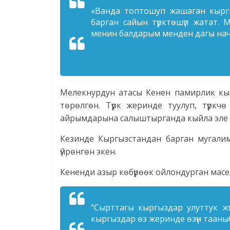
«Ванда топтошуп жашаган кырг
барган сайын түрктөшүп жатат.
менин балдарым менден дагы нач
Мелекнурдун атасы Кенен памирлик кыр
төрөлгөн. Түрк жеринде туулуп, түрк
айрымдарына салыштырганда кыйла эле 
Кезинде Кыргызстандан барган мугали
үйрөнгөн экен.
Кененди азыр көбүрөөк ойлондурган масе
“Сырттагы кыргыздар улуттук жүз
кыргыздар өз жеринде өзүн таан