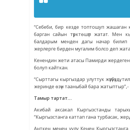
“Себеби, бир кезде топтошуп жашаган 
барган сайын түрктөшүп жатат. Мен 
балдарым менден дагы начар билип 
жерлерге бирден мугалим болсо деп жатаб
Кенендин жети атасы Памирди жердеген 
болуп кайткан.
“Сырттагы кыргыздар улуттук жүзүбүздү, 
жеринде өзүн тааныбай бара жатыптыр”,-
Тамыр тартат…
Акибай аксакал Кыргызстанды тарыхы
“Кыргызстанга каттап гана турбасак, жерд
Анткен менен уулу Кенен Кыргызстанга 