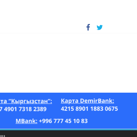
А, “Азия Ньюс” гезити, 26.07–17.08.2023-ж.)
ЫШ