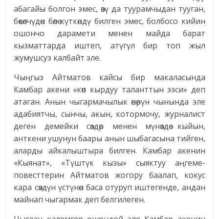
абагайы болгон эмес, өзү да туурамчыдан тууган,
бөкөлчүдөн бөлө күткөндү билген эмес, болбосо кийин
ошончо дарамети менен майда барат
кызматтарда иштеп, атүгүл бир топ жыл
жумушсуз калбайт эле.
Чыңгыз Айтматов кайсы бир макаласында
Камбар акени «көп кырдуу таланттын ээси» деп
атаган. Анын чыгармачылык өнөрүн чынында эле
адабиятчы, сынчы, акын, котормочу, журналист
деген демейки сөздөр менен мүнөздөө кыйын,
анткени ушунун баары анын шыбагасына тийген,
аларды айкалыштыра билген. Камбар акенин
«Кыянат», «Түштүк кызы» сыяктуу аңгеме-
повесттерин Айтматов жогору баалап, кокус
кара сөздүн үстүнөн баса отуруп иштегенде, андан
майнап чыгармак деп белгилеген.
Чыгаан калемгер ошондой эле Камбар акенин