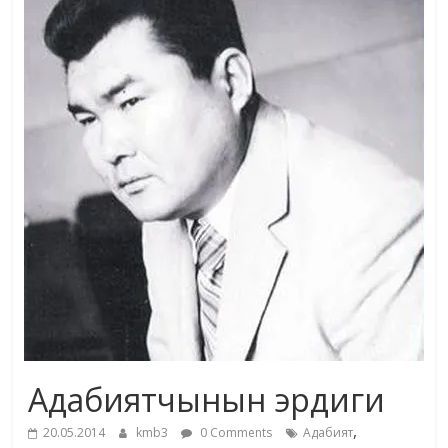
жана
адабияты
Адабиятчынын эрдиги
,
20.05.2014
kmb3
0 Comments
Адабият