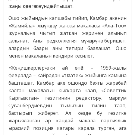
жаңы көрөңгө жөнүндө айтышат.
Ошо жыйындын капшабы тийип, Камбар акенин
«Жамийла» жөнүндөгү жаңкы макаласы «Ала-Тоо»
журналына чыгып жаткан жеринен алынып
салынат. Аны редколлегия мүчөлөрүнө беришет,
алардын баары аны тетири баалашат. Ошо
менен макаланын кендири кесилет.
«Жеңишкерлер»эки ай өтпөй – 1959-жылы
февралда – кайрадан «төөматек» жыйынга камына
башташат. Камбар аке ошондо баягы жарабай
калган макаласын кыскарта чаап, «Советтик
Кыргызстан» гезитинин редактору, маркум
Суванбердиевдин тымызын тилин таап,
бастырып жиберет. Ал кезде бу гезитке
жарыяланган ар кандай макала партиялык
ырасмий позиция катары карала турган, ага