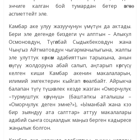
энчиге калган бой тумардан бетер өзгөчө
аспиеттейт эле.
Камбар аке улуу жазуучунун үмүтүн да актады.
Бери эле дегенде биздеги үч алптын – Алыкул
Осмоновдун, Түгөлбай Сыдыкбековдун жана
Чыңгыз Айтматовдун чыгармачылыгына, жалпы
эле улуттук көркөм адабияттын тарыхына, анын
өнүгүү жолдоруна абай салып, аңтарып көргүсү
келген киши Камбар акенин макалаларын,
илимий эмгектерин кыйгап өтө албайт. Айрыкча
балапан түгү түшө элек кезде жазган «Оморчулук
–турмуштук көрүнүш» (баштапкы аталышы –
«Оморчулук деген эмне?»), «Ыманбай жана кээ
бир зыяндуу ата салттар» аттуу макалалары
адабий сынга социалдык маңыз берген кадыресе
жаңылык болгон.