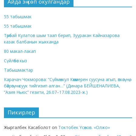
Айда эң көп окулгандар
55 табышмак
55 табышмак
Төрөбай Кулатов шым таап берип, Зууракан Кайназарова
казак балбанын жыкканда
80 макал-лакап
Сүйлөбөс кыз
Табышмактар
Карачач Чокморова: “Сүймөнкул Көкөмерен суусуна агып, өпкөсүнө,
бөйрөгүнө суук тийгизип алган…” (Динара БЕЙШЕНАЛИЕВА,
“Азия Ньюс” гезити, 26.07–17.08.2023-ж.)
Пикирлер
Жыргалбек Касаболот
on
Токтобек Үсөнов. «Олжо»