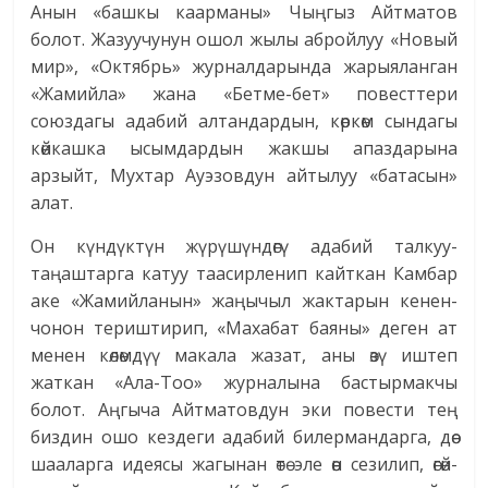
Анын «башкы каарманы» Чыңгыз Айтматов
болот. Жазуучунун ошол жылы абройлуу «Новый
мир», «Октябрь» журналдарында жарыяланган
«Жамийла» жана «Бетме-бет» повесттери
союздагы адабий алтандардын, көркөм сындагы
көйкашка ысымдардын жакшы апаздарына
арзыйт, Мухтар Ауэзовдун айтылуу «батасын»
алат.
Он күндүктүн жүрүшүндөгү адабий талкуу-
таңаштарга катуу таасирленип кайткан Камбар
аке «Жамийланын» жаңычыл жактарын кенен-
чонон териштирип, «Махабат баяны» деген ат
менен көлөмдүү макала жазат, аны өзү иштеп
жаткан «Ала-Тоо» журналына бас­тырмакчы
болот. Аңгыча Айтматовдун эки повести тең
биздин ошо кездеги адабий билермандарга, дөө-
шааларга идеясы жагынан өтө эле өөн сезилип, өгөй-