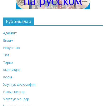
Рубрикалар
Адабият
Билим
Искусство
Тил
Тарых
Кыргыздар
Коом
Улуттук философия
Накыл кептер
Улуттук оюндар