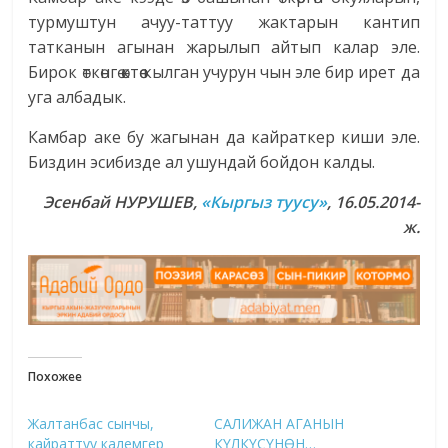
турмуштун ачуу-таттуу жактарын кантип
татканын агынан жарылып айтып калар эле.
Бирок өткөнгө өктөө кылган учурун чын эле бир ирет да
уга албадык.
Камбар аке бу жагынан да кайраткер киши эле.
Биздин эсибизде ал ушундай бойдон калды.
Эсенбай НУРУШЕВ,
«Кыргыз туусу»
, 16.05.2014-
ж.
Похожее
Жалтанбас сынчы,
САЛИЖАН АГАНЫН
кайраттуу калемгер
КҮЛКҮСҮНӨН…