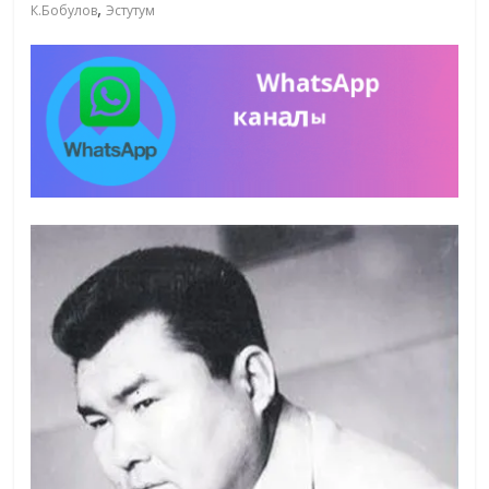
,
К.Бобулов
Эстутум