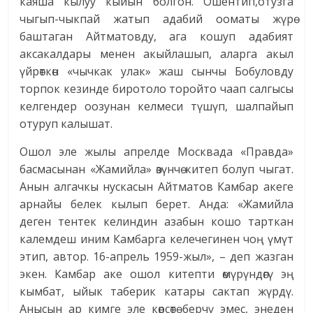
каяша кылуу кыйын болгон. Ошентип,отузга
чыгып-чыкпай жатып адабий ооматы жүрө
баштаган Айтматовду, ага кошуп адабият
аксакалдары менен акыйлашып, аларга акыл
үйрөткөн «чычкак улак» жаш сынчы Бобуловду
торпок кезинде биротоло торойто чаап салгысы
келгендер оозунан келмеси түшүп, шалпайып
отуруп калышат.
Ошол эле жылы апрелде Москвада «Правда»
басмасынан «Жамийла» өзүнчө китеп болуп чыгат.
Анын алгачкы нускасын Айтматов Камбар акеге
арнайы белек кылып берет. Анда: «Жамийла
деген тентек келиндин азабын кошо тарткан
калемдеш иним Камбарга келечегинен чоң үмүт
этип, автор. 16-апрель 1959-жыл», – деп жазган
экен. Камбар аке ошол китепти өмүрүндөгү эң
кымбат, ыйык таберик катары сактап жүрдү.
Анысын ар кимге эле көрсөтө берчү эмес, энеден