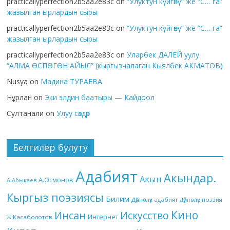
practicallyperfection2b5aa2e83c
on
“Улуктун күйгөнү” же “С… га”
жазылган ырлардын сыры
practicallyperfection2b5aa2e83c
on
“Улуктун күйгөнү” же “С… га”
жазылган ырлардын сыры
practicallyperfection2b5aa2e83c
on
Уларбек ДАЛЕЙ уулу.
“АЛМА ӨСПӨГӨН АЙЫЛ” (кыргызчалаган Кыялбек АКМАТОВ)
Nusya
on
Мадина ТУРАЕВА
Нұрлан
on
Эки элдин баатыры — Кайдоол
Султанали
on
Улуу сөздөр
Белгилер булуту
Адабият
Акындар.
Акын
А.Осмонов
А.Абыкаев
Кыргыз поэзиясы
Билим
Дүйнөлүк адабият
Дүйнөлүк поэзия
Кино
Инсан
Искусство
Интернет
Ж.Касаболотов