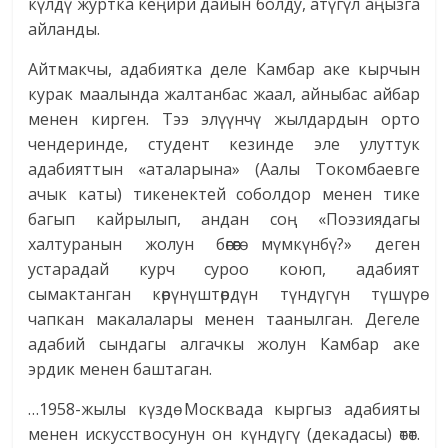
күлдү журтка кеңири дайын болду, атүгүл аңызга
айланды.
Айтмакчы, адабиятка деле Камбар аке кырчын
курак маалында жалтанбас жаал, айныбас айбар
менен кирген. Тээ элүүнчү жылдардын орто
чендеринде, студент кезинде эле улуттук
адабияттын «аталарына» (Аалы Токомбаевге
ачык каты) тикенектей соболдор менен тике
багып кайрылып, андан соң «Поэзиядагы
халтуранын жолун бөгөөгө мүмкүнбү?» деген
устарадай курч суроо коюп, адабият
сымактанган көрүнүштөрдүн түндүгүн түшүрө
чапкан макалалары менен таанылган. Дегеле
адабий сындагы алгачкы жолун Камбар аке
эрдик менен баштаган.
…1958-жылы күздө Москвада кыргыз адабияты
менен искусствосунун он күндүгү (декадасы) өтөт.