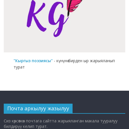
"Кыргыз поэзиясы"
- күнүнө бирден ыр жарыяланып
турат
Почта аркылуу жазылуу
Сиз көрсөткөн почтага сайтта жарыяланган макала тууралуу
билдирүү келип турат.