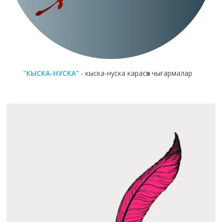
"КЫСКА-НУСКА"
- кыска-нуска карасөз чыгармалар