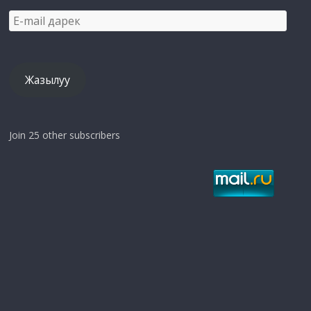
E-
mail
дарек
Жазылуу
Join 25 other subscribers