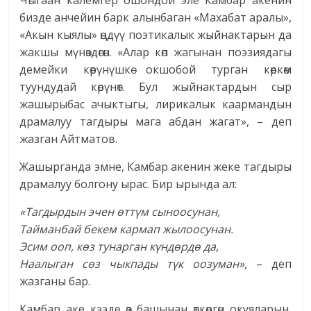
бизде анчейин барк алынбаган «Махабат аралы»,
«Акын кыялы» өңдүү поэтикалык жыйнактарын да
жакшы мүнөздөгөн. «Алар көп жагынан поэзиядагы
демейки көрүнүшкө окшобой турган көркөм
туундудай көрүнөт. Бул жыйнактардын сыр
жашырыбас ачыктыгы, лирикалык каармандын
драмалуу тагдыры мага абдан жагат», – деп
жазган Айтматов.
Жашырганда эмне, Камбар акенин жеке тагдыры
драмалуу болгону ырас. Бир ырында ал:
«Тагдырдын эчен өттүм сыноосунан,
Тайманбай бекем кармап жылоосунан.
Эсим ооп, көз тунарган күндөрдө да,
Наалыган сөз чыкпады түк оозуман»
, – деп
жазганы бар.
Камбар аке кээде өз башынан өткөргөн окуяларын,