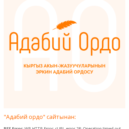
"Адабий ордо" сайтынан:
RSS Error:
WP HTTP Error: cURL error 28: Operation timed out