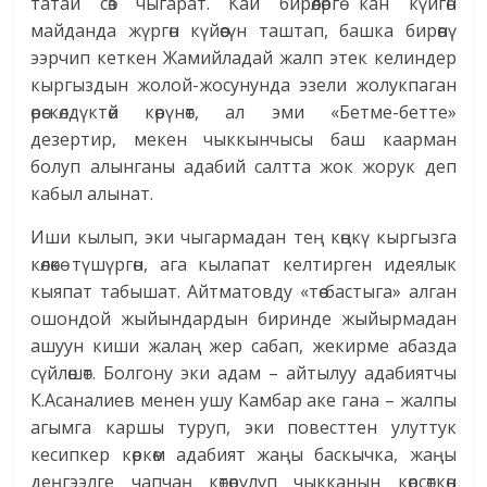
татай сөз чыгарат. Кай бирөөлөргө кан күйгөн
майданда жүргөн күйөөсүн таштап, башка бирөөнү
ээрчип кеткен Жамийладай жалп этек келиндер
кыргыздын жолой-жосунунда эзели жолукпаган
өрөскөлдүктөй көрүнөт, ал эми «Бетме-бетте»
дезертир, мекен чыккынчысы баш каарман
болуп алынганы адабий салтта жок жорук деп
кабыл алынат.
Иши кылып, эки чыгармадан тең көңкү кыргызга
көлөкө түшүргөн, ага кылапат келтирген идеялык
кыяпат табышат. Айтматовду «төө бастыга» алган
ошондой жыйындардын биринде жыйырмадан
ашуун киши жалаң жер сабап, жекирме абазда
сүйлөшөт. Болгону эки адам – айтылуу адабиятчы
К.Асаналиев менен ушу Камбар аке гана – жалпы
агымга каршы туруп, эки повесттен улуттук
кесипкер көркөм адабият жаңы баскычка, жаңы
деңгээлге чапчаң көтөрүлүп чыкканын көрсөткөн