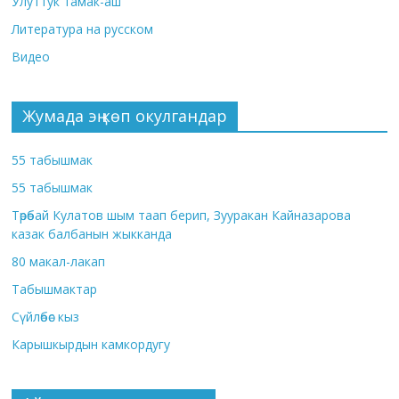
Улуттук тамак-аш
Литература на русском
Видео
Жумада эң көп окулгандар
55 табышмак
55 табышмак
Төрөбай Кулатов шым таап берип, Зууракан Кайназарова
казак балбанын жыкканда
80 макал-лакап
Табышмактар
Сүйлөбөс кыз
Карышкырдын камкордугу