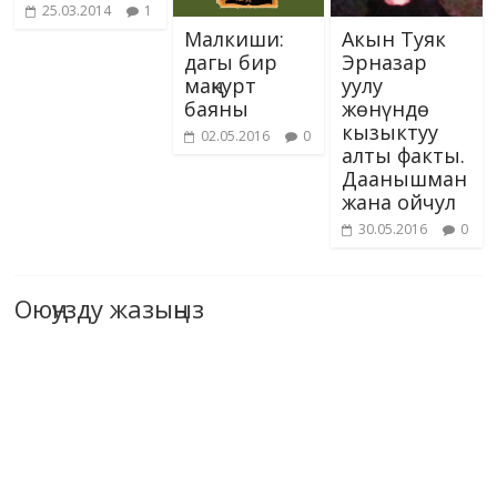
25.03.2014
1
Малкиши:
Акын Туяк
дагы бир
Эрназар
маңкурт
уулу
баяны
жөнүндө
кызыктуу
02.05.2016
0
алты факты.
Даанышман
жана ойчул
30.05.2016
0
Оюңузду жазыңыз