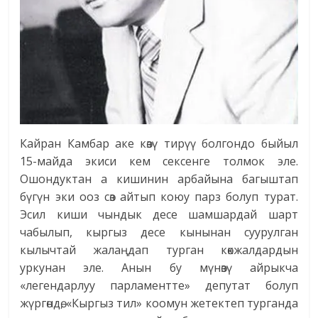
Кайран Камбар аке көзү тирүү болгондо быйыл
15-майда экиси кем сексенге толмок эле.
Ошондуктан а кишинин арбайына багыштап
бүгүн эки ооз сөз айтып коюу парз болуп турат.
Эсил киши чындык десе шамшардай шарт
чабылып, кыргыз десе кынынан суурулган
кылычтай жалаңдап турган көкжалдардын
уркунан эле. Анын бу мүнөзү айрыкча
«легендарлуу парламентте» депутат болуп
жүргөндө, «Кыргыз тил» коомун жетектеп турганда