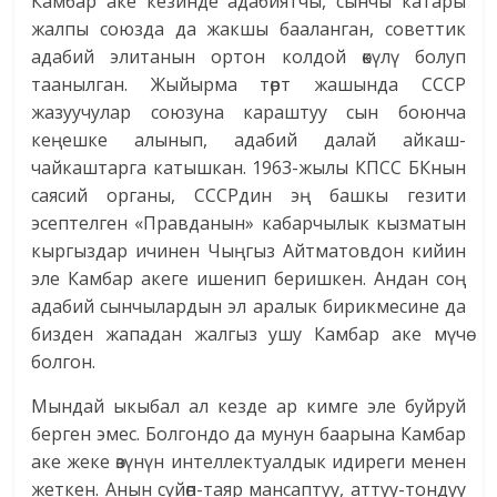
Камбар аке кезинде адабиятчы, сынчы катары
жалпы союзда да жакшы бааланган, советтик
адабий элитанын ортон колдой өкүлү болуп
таанылган. Жыйырма төрт жашында СССР
жазуучулар союзуна караштуу сын боюнча
кеңешке алынып, адабий далай айкаш-
чайкаштарга катышкан. 1963-жылы КПСС БКнын
саясий органы, СССРдин эң башкы гезити
эсептелген «Правданын» кабарчылык кызматын
кыргыздар ичинен Чыңгыз Айтматовдон кийин
эле Камбар акеге ишенип беришкен. Андан соң
адабий сынчылардын эл аралык бирикмесине да
бизден жападан жалгыз ушу Камбар аке мүчө
болгон.
Мындай ыкыбал ал кезде ар кимге эле буйруй
берген эмес. Болгондо да мунун баа­рына Камбар
аке жеке өзүнүн интеллектуалдык идиреги менен
жеткен. Анын сүйөп-таяр мансаптуу, аттуу-тондуу