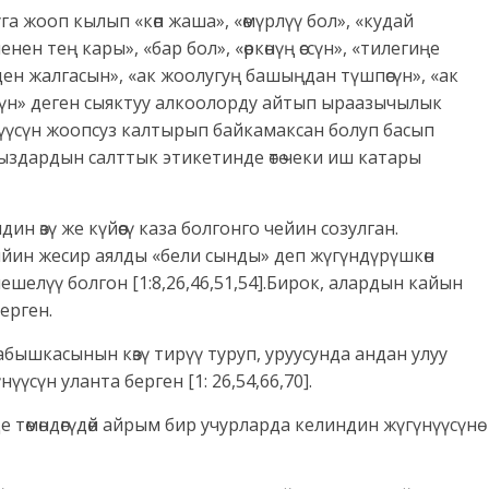
га жооп кылып «көп жаша», «өмүрлүү бол», «кудай
ен тең кары», «бар бол», «өркөнүң өссүн», «тилегиңе
ден жалгасын», «ак жоолугуң башыңдан түшпөсүн», «ак
гөрсүн» деген сыяктуу алкоолорду айтып ыраазычылык
нүүсүн жоопсуз калтырып байкамаксан болуп басып
ыздардын салттык этикетинде өтө чеки иш катары
н өзү же күйөөсү каза болгонго чейин созулган.
 кийин жесир аялды «бели сынды» деп жүгүндүрүшкөн
иешелүү болгон [1:8,26,46,51,54].Бирок, алардын кайын
ерген.
абышкасынын көзү тирүү туруп, уруусунда андан улуу
үүсүн уланта берген [1: 26,54,66,70].
төмөндөгүдөй айрым бир учурларда келиндин жүгүнүүсүнө