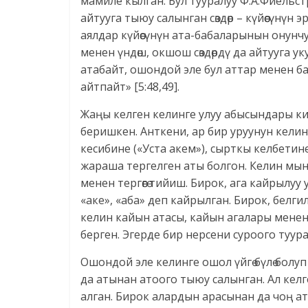
мамиле кылган. Бул тууралуу Ф.А.Фиельстр
айтууга тыюу салынган сөздөр – күйөөсүнү
аялдар күйөөсүнүн ата-бабаларынын онунч
менен үндөш, окшош сөздөрдү да айтууга ук
атабайт, ошондой эле бул аттар менен 
айтпайт» [5:48,49].
Жаңы келген келинге улуу абысындары ки
беришкен. Анткени, ар бир уруунун кел
кесибине («Уста акем»), сырткы келбетине («Т
жараша тергелген аты болгон. Келин мын
менен тергөөгө тийиш. Бирок, ага кайрылуу
«аке», «аба» деп кайрылган. Бирок, белг
келин кайын атасы, кайын агалары менен 
берген. Эгерде бир нерсени суроого туура 
Ошондой эле келинге ошол үйгө бүлө болуп
да атынан атоого тыюу салынган. Ал келген
алган. Бирок алардын арасынан да чоң 