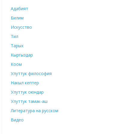
Адабият
Билим
Искусство
Тил
Тарых
Кыргыздар
Коом
Улуттук философия
Накыл кептер
Улуттук оюндар
Улуттук тамак-аш
Литература на русском
Видео