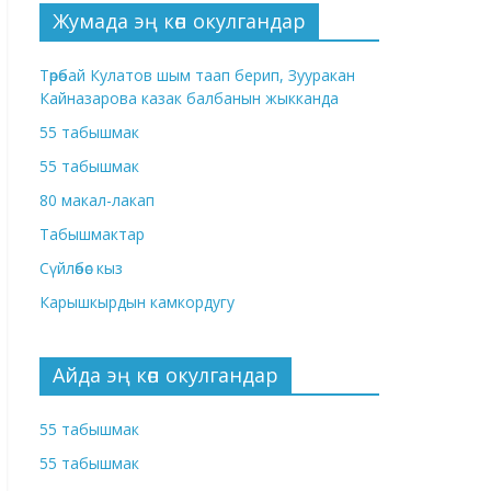
Жумада эң көп окулгандар
Төрөбай Кулатов шым таап берип, Зууракан
Кайназарова казак балбанын жыкканда
55 табышмак
55 табышмак
80 макал-лакап
Табышмактар
Сүйлөбөс кыз
Карышкырдын камкордугу
Айда эң көп окулгандар
55 табышмак
55 табышмак