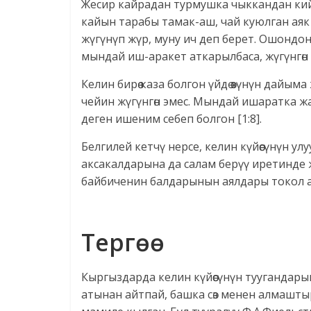
Жесир кайрадан турмушка чыккандан кийи
кайын тарабы тамак-аш, чай куюлган аяк
жүгүнүп жүр, муну ич деп берет. Ошондон
мындай иш-аракет аткарылбаса, жүгүнгөн э
Келин бирөө каза болгон үйдө өзүнүн дайым
чейин жүгүнгөн эмес. Мындай ишаратка жа
деген ишеним себеп болгон [1:8].
Белгилей кетчү нерсе, келин күйөөсүнүн у
аксакалдарына да салам берүү иретинде жүг
байбиченин балдарынын аялдары токол ап
Тергөө
Кыргыздарда келин күйөөсүнүн туугандарын
атынан айтпай, башка сөз менен алмаштыр