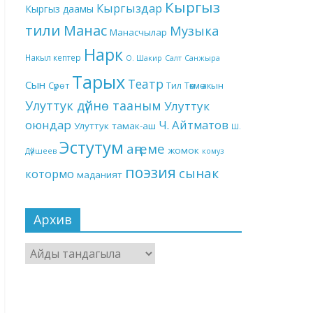
Кыргыз
Кыргыздар
Кыргыз даамы
тили
Манас
Музыка
Манасчылар
Нарк
Накыл кептер
О. Шакир
Салт
Санжыра
Тарых
Театр
Сын
Төкмө акын
Сүрөт
Тил
Улуттук дүйнө тааным
Улуттук
оюндар
Ч. Айтматов
Улуттук тамак-аш
Ш.
Эстутум
аңгеме
жомок
Дүйшеев
комуз
поэзия
сынак
котормо
маданият
Архив
Архив