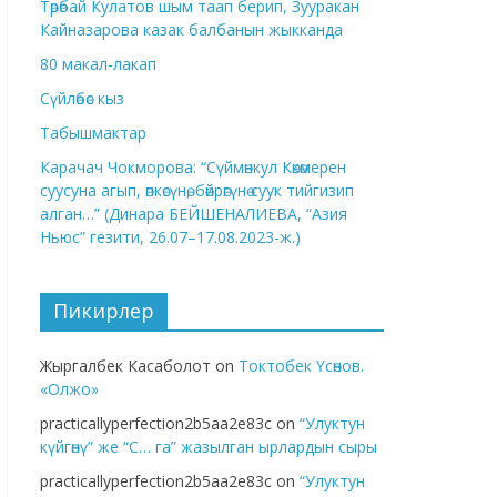
Төрөбай Кулатов шым таап берип, Зууракан
Кайназарова казак балбанын жыкканда
80 макал-лакап
Сүйлөбөс кыз
Табышмактар
Карачач Чокморова: “Сүймөнкул Көкөмерен
суусуна агып, өпкөсүнө, бөйрөгүнө суук тийгизип
алган…” (Динара БЕЙШЕНАЛИЕВА, “Азия
Ньюс” гезити, 26.07–17.08.2023-ж.)
Пикирлер
Жыргалбек Касаболот
on
Токтобек Үсөнов.
«Олжо»
practicallyperfection2b5aa2e83c
on
“Улуктун
күйгөнү” же “С… га” жазылган ырлардын сыры
practicallyperfection2b5aa2e83c
on
“Улуктун