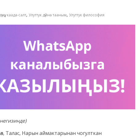
,
,
,
гүнүү
каада-салт
Улуттук дүйнө тааным
Улуттук философия
негизинде)
л, Талас, Нарын аймактарынан чогулткан