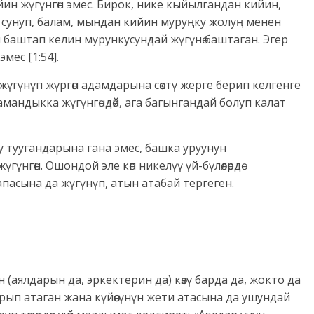
н жүгүнгөн эмес. Бирок, нике кыйылгандан кийин,
 сунуп, балам, мындан кийин муруңку жолуң менен
 баштап келин мурункусундай жүгүнө баштаган. Эгер
мес [1:54].
а жүгүнүп жүргөн адамдарына сөөктү жерге берип келгенге
мандыкка жүгүнгөндөй, ага багынгандай болуп калат
луу туугандарына гана эмес, башка уруунун
үнгөн. Ошондой эле көп никелүү үй-бүлөлөрдө
асына да жүгүнүп, атын атабай тергеген.
 (аялдарын да, эркектерин да) көзү барда да, жокто да
ып атаган жана күйөөсүнүн жети атасына да ушундай