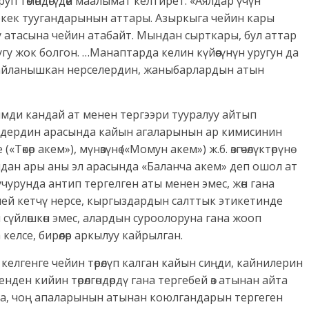
уп төмөндөгүдөй маалымат келтирет: «Аялдар үчүн
н эркек туугандарынын аттары. Азыркыга чейин кары
у атасына чейин атабайт. Мындан сырткары, бул аттар
угу жок болгон. …Манаптарда келин күйөөсүнүн уругун да
байланышкан нерселердин, жаныбарлардын атын
мди кандай ат менен тергээри тууралуу айтып
индердин арасында кайын агаларынын ар кимисинин
өкөр акем»), мүнөзүнө («Момун акем») ж.б. өзгөчөлүктөрүнө
дан ары аны эл арасында «Баланча акем» деп ошол ат
 учурунда антип тергелген аты менен эмес, жөн гана
илей кетчү нерсе, кыргыздардын салттык этикетинде
сүйлөшкөн эмес, алардын суроолоруна гана жооп
келсе, бирөөлөр аркылуу кайрылган.
 келгенге чейин төрөлүп калган кайын сиңди, кайнилерин
ден кийин төрөлгөндөрдү гана тергебей өз атынан айта
ата, чоң апаларынын атынан коюлгандарын тергеген