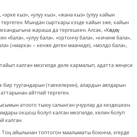
«эрке кыз», «улуу кыз», «жана кыз» (улуу кайын
п тергеген. Мындан сырткары кээде кайын эже, кайын
кандыгына жараша да тергешкен. Алсак, «Көлдөгү
рин «бала», «улуу бала», «ортончу бала», «кичине бала»,
бала» («марка» – кенже деген мааниде), «молдо бала»,
артайып калган мезгилде деле кармалып, адатта жеңеси
к бир туугандарын (таекелерин), алардын аялдарын
 аттарынан айтпай тергеген.
з ысымын атоого тыюу салынган учурлар да кездешкен.
сымдары окшош болуп калган мезгилде, келин болуп
й калган.
ун Тоң айылынан топтогон маалыматы боюнча, эгерде