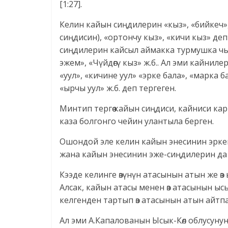
[1:27].
Келин кайын сиңдилерин «кыз», «бийкеч», 
сиңдисин), «ортончу кыз», «кичи кыз» де
сиңдилерин кайсыл аймакка турмушка чык
эжем», «Чүйдөгү кыз» ж.б.. Ал эми кайниле
«уул», «кичине уул» «эрке бала», «марка 
«ырчы уул» ж.б. деп тергеген.
Минтип тергөө кайын сиңдиси, кайниси к
каза болгонго чейин улантыла берген.
Ошондой эле келин кайын энесинин эрке
жана кайын энесинин эже-сиңдилерин да
Кээде келинге өзүнүн атасынын атын же ө
Алсак, кайын атасы менен өз атасынын ы
келгенден тартып өз атасынын атын айтпа
Ал эми А.Капалованын Ысык-Көл облусун