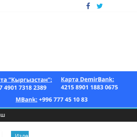
ЫШ
Издөө