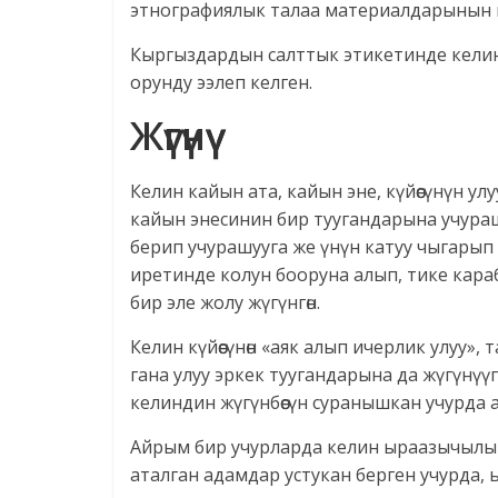
этнографиялык талаа материалдарынын 
Кыргыздардын салттык этикетинде келинге
орунду ээлеп келген.
Жүгүнүү
Келин кайын ата, кайын эне, күйөөсүнүн 
кайын энесинин бир туугандарына учураш
берип учурашууга же үнүн катуу чыгары
иретинде колун бооруна алып, тике кара
бир эле жолу жүгүнгөн.
Келин күйөөсүнөн «аяк алып ичерлик улуу»
гана улуу эркек туугандарына да жүгүнүүг
келиндин жүгүнбөөсүн суранышкан учурда а
Айрым бир учурларда келин ыраазычылык 
аталган адамдар устукан берген учурда,