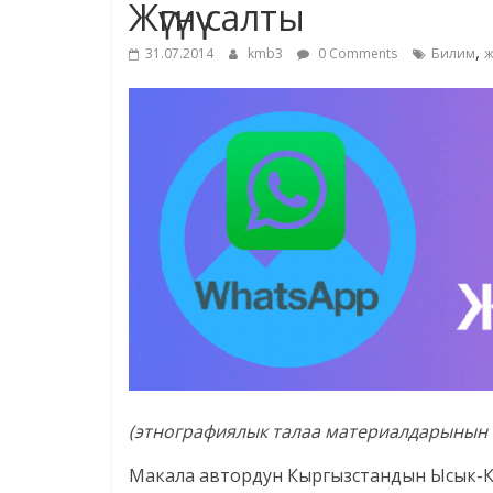
Жүгүнүү салты
,
31.07.2014
kmb3
0 Comments
Билим
жү
(этнографиялык талаа материалдарынын 
Макала автордун Кыргызстандын Ысык-Кө