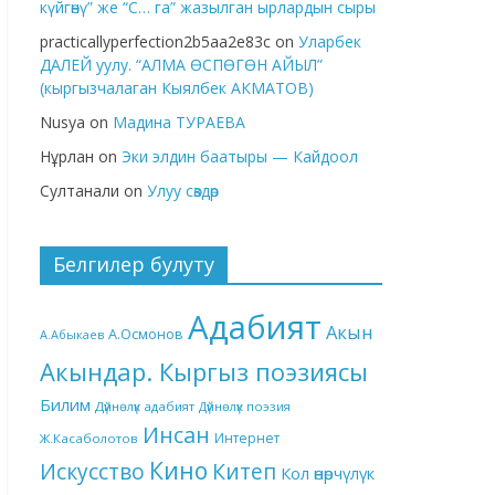
күйгөнү” же “С… га” жазылган ырлардын сыры
practicallyperfection2b5aa2e83c
on
Уларбек
ДАЛЕЙ уулу. “АЛМА ӨСПӨГӨН АЙЫЛ”
(кыргызчалаган Кыялбек АКМАТОВ)
Nusya
on
Мадина ТУРАЕВА
Нұрлан
on
Эки элдин баатыры — Кайдоол
Султанали
on
Улуу сөздөр
Белгилер булуту
Адабият
Акын
А.Осмонов
А.Абыкаев
Акындар. Кыргыз поэзиясы
Билим
Дүйнөлүк адабият
Дүйнөлүк поэзия
Инсан
Интернет
Ж.Касаболотов
Кино
Китеп
Искусство
Кол өнөрчүлүк