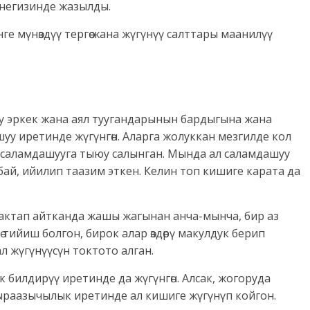
негизинде жазылды.
 мүнөздүү тергөө жана жүгүнүү салттары маанилүү
улуу эркек жана аял туугандарынын бардыгына жана
уу иретинде жүгүнгөн. Аларга жолуккан мезгилде кол
п саламдашууга тыюу салынган. Мында ал саламдашуу
бай, ийилип таазим эткен. Келин топ кишиге карата да
, тактап айтканда жашы жагынан анча-мынча, бир аз
ө тийиш болгон, бирок алар өздөрү макулдук берип
л жүгүнүүсүн токтото алган.
билдирүү иретинде да жүгүнгөн. Алсак, жогоруда
 ыраазычылык иретинде ал кишиге жүгүнүп койгон.