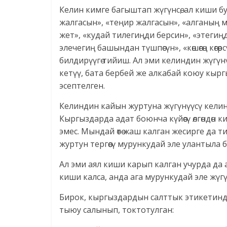
Келин кимге багыштап жүгүнсө, ал киши бу
жалгасын», «теңир жалгасын», «алганың мен
жет», «кудай тилегиңди берсин», «этегиң
элечегиң башындан түшпөсүн», «көшөгөң кө
билдирүүгө тийиш. Ал эми келиндин жүгү
кетүү, бата бербей же алкабай коюу кырг
эсептелген.
Келиндин кайын журтуна жүгүнүүсү келинди
Кыргыздарда адат боюнча күйөөсү өлгөндөн
эмес. Мындай өтө жаш калган жесирге да т
журтун тергөөсү мурункудай эле улантыла б
Ал эми аял киши карып калган учурда да 
киши калса, анда ага мурункудай эле жүгүн
Бирок, кыргыздардын салттык этикетинде 
тыюу салынып, токтотулган: