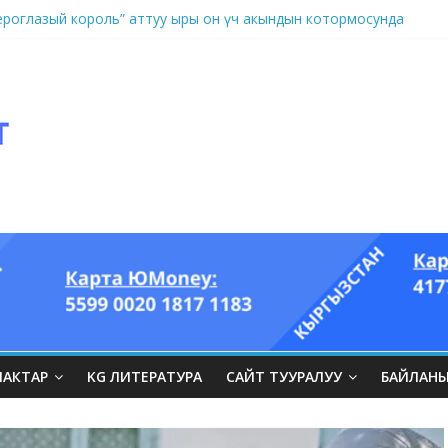
оглазый король” аттуу ыры он үч акындын котормосунда
ЛАКТАР
KG ЛИТЕРАТУРА
САЙТ ТУУРАЛУУ
БАЙЛАН