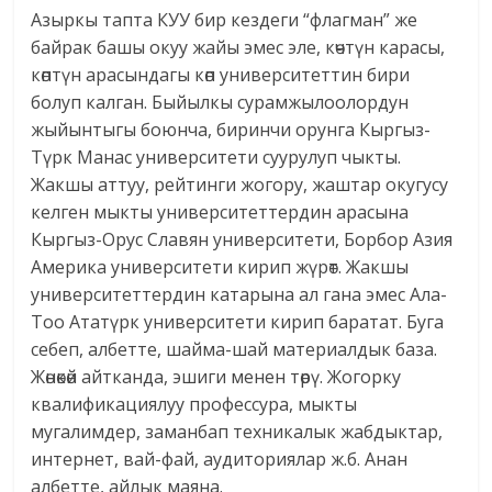
Азыркы тапта КУУ бир кездеги “флагман” же
байрак башы окуу жайы эмес эле, көчтүн карасы,
көптүн арасындагы көп университеттин бири
болуп калган. Быйылкы сурамжылоолордун
жыйынтыгы боюнча, биринчи орунга Кыргыз-
Түрк Манас университети суурулуп чыкты.
Жакшы аттуу, рейтинги жогору, жаштар окугусу
келген мыкты университеттердин арасына
Кыргыз-Орус Славян университети, Борбор Азия
Америка университети кирип жүрөт. Жакшы
университеттердин катарына ал гана эмес Ала-
Тоо Ататүрк университети кирип баратат. Буга
себеп, албетте, шайма-шай материалдык база.
Жөнөкөй айтканда, эшиги менен төрү. Жогорку
квалификациялуу профессура, мыкты
мугалимдер, заманбап техникалык жабдыктар,
интернет, вай-фай, аудиториялар ж.б. Анан
албетте, айлык маяна.