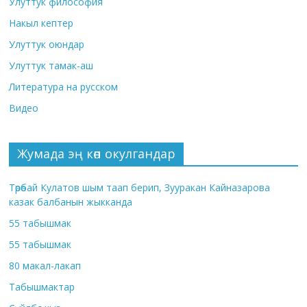
Улуттук философия
Накыл кептер
Улуттук оюндар
Улуттук тамак-аш
Литература на русском
Видео
Жумада эң көп окулгандар
Төрөбай Кулатов шым таап берип, Зууракан Кайназарова
казак балбанын жыкканда
55 табышмак
55 табышмак
80 макал-лакап
Табышмактар