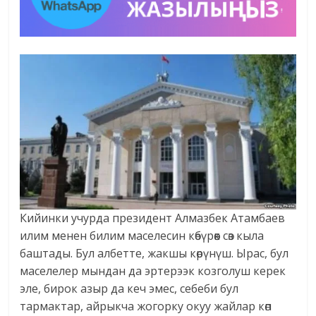
Кийинки учурда президент Алмазбек Атамбаев
илим менен билим маселесин көбүрөөк сөз кыла
баштады. Бул албетте, жакшы көрүнүш. Ырас, бул
маселелер мындан да эртерээк козголуш керек
эле, бирок азыр да кеч эмес, себеби бул
тармактар, айрыкча жогорку окуу жайлар көп