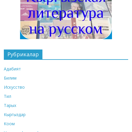
Рубрикалар
Адабият
Билим
Искусство
Тил
Тарых
Кыргыздар
Коом