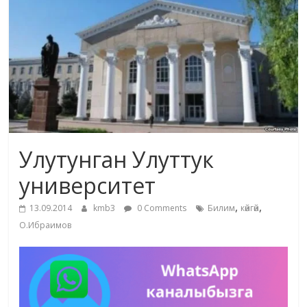
маданияты
жана
адабияты
Улутунган Улуттук
университет
,
,
13.09.2014
kmb3
0 Comments
Билим
көйгөй
О.Ибраимов