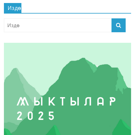
Издөө