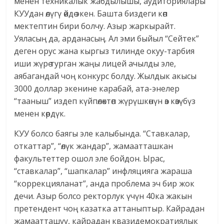
менен техникалык жабдылышы, аудиториялары
КУУдан өлүгү өйдө экен. Башта биздеги көп
мектептин бири болчу. Азыр жаркырайт.
Уяласың да, арданасың. Ал эми быйыл “Сейтек”
деген орус жана кыргыз тилинде окуу-тарбия
иши жүрө турган жаңы лицей ачылды эле,
аябагандай чоң конкурс болду. Жылдык акысы
3000 доллар экенине карабай, ата-энелер
“тааныш” издеп күйпөлөктөп жүрүшкөнүн өз көзүбүз
менен көрдүк.
КУУ болсо баягы эле калыбында. “Ставкалар,
откаттар”, “өлүк жандар”, жамаатташкан
факультеттер ошол эле бойдон. Ырас,
“ставкалар”, “шапкалар” инфляцияга жараша
“коррекцияланат”, анда проблема эч бир жок
дечи. Азыр болсо ректорлук үчүн 40ка жакын
претендент чоң казатка аттаныптыр. Кайрадан
жамаатташуу, кайрадан квазидемократиялык