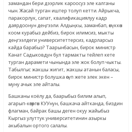
замандан бери дээрлик кароосуз эле калганы
чын. Жасай турган иштер толуп кетти. Айрыкча,
паракорлук, сапат, квалификациялуу кадр
даярдоонун деңгээли. Алдыңкы, заманбап, өнүккөн
коом курабыз дейбиз, бирок илимсиз, мыкты
деңгээлдеги университеттерсиз, кадрларсыз
кайда барабыз? Таарынбасын, бирок министр
Канат Садыковдун бул тармакты тейлеп кете
турган дарамети чынында эле жок болуп чыкты.
Табылгыс жакшы жигит, жакшы атанын баласы,
бирок министр болушка өсүп жете элек экен –
муну ачык эле айталы.
Башканы коёлу да, баарыбыз билим алып,
агарып-көгөргөн КУУнун, башкача айтканда, биздин
флагман, байрак башы деген окуу жайыбыз
Кыргыз улуттук университетинин азыркы
акыбалын ортого салалы.