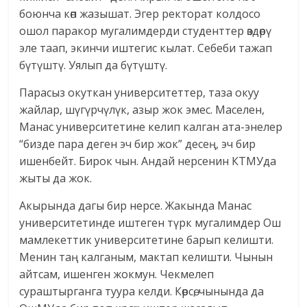
боюнча көп жазышат. Эгер ректорат колдосо
ошол паракор мугалимдерди студенттер өздөрү
эле таап, экинчи иштегис кылат. Себеби тажап
бүтүштү. Уялып да бүтүштү.
Парасыз окуткан университеттер, таза окуу
жайлар, шүгүрчүлүк, азыр жок эмес. Маселен,
Манас университетине келип калган ата-энелер
“бизде пара деген эч бир жок” десең, эч бир
ишенбейт. Бирок чын. Андай нерсенин КТМУда
жыты да жок.
Акырында дагы бир нерсе. Жакында Манас
университетинде иштеген түрк мугалимдер Ош
мамлекеттик университетине барып келишти.
Менин таң калганым, мактап келишти. Чынын
айтсам, ишенген жокмун. Чекмелеп
сураштырганга туура келди. Көрсө, чынында да