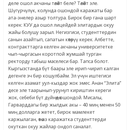
деле ошол акчаны төлөйт беле? Төлөйт эле.
Шүгүрчүлүк, колунда ошондой каражаты бар
ата-энелер азыр толтура. Бирок бир гана шарт
керек: КУУ да ошол лицейдей элитардык окуу
жайы болушу зарыл. Негизгиси, студенттердин
санын азайтып, сапатын көтөрүү керек. Албетте,
контракттарга келген акчаны университетке
чып-чыргасын коротпой жумшай турган
ректорду табыш маселеси бар. Тапса болот.
Кыргызстанда бүт баары эле ирип-чирип калган
дегенге эч бир кошулбайм. Эл үчүн иштегиси
келген азамат уул-кыздар жок эмес. Анан “Элита”
десе эле таарынып-урунуп кириштин кереги
жок, себеби бүт дүйнөдө ошондой. Мисалы,
Гарварддагы бир жылдык акы – 40 миң менен 50
миң долларга жетет, бирок мамлекет
каржылаган, өтө аз каражатка студенттерди
окуткан окуу жайлар ондоп саналат.