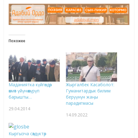
Похожее
Маданиятка күйгөндөр
Жыргалбек Касаболот:
өкмөт үйүнө өкүрүп
Гуманитардык билим
барышты…
берүүнүн жаңы
парадигмасы
29.04.2014
14.09.2022
Кыргызча сөздүктөр