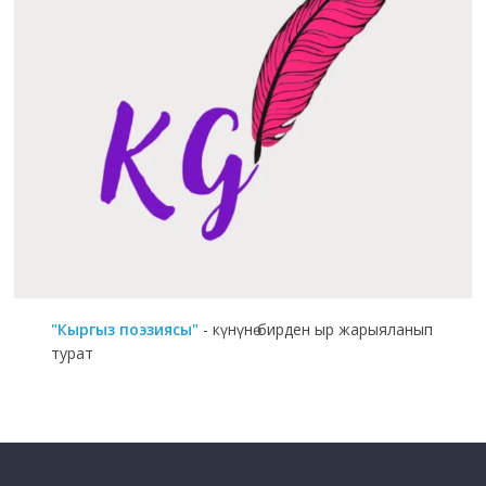
"Кыргыз поэзиясы"
- күнүнө бирден ыр жарыяланып
турат