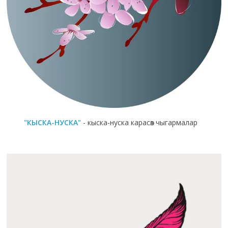
"КЫСКА-НУСКА"
- кыска-нуска карасөз чыгармалар