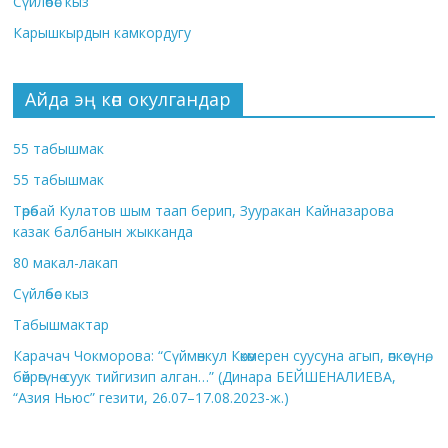
Сүйлөбөс кыз
Карышкырдын камкордугу
Айда эң көп окулгандар
55 табышмак
55 табышмак
Төрөбай Кулатов шым таап берип, Зууракан Кайназарова
казак балбанын жыкканда
80 макал-лакап
Сүйлөбөс кыз
Табышмактар
Карачач Чокморова: “Сүймөнкул Көкөмерен суусуна агып, өпкөсүнө,
бөйрөгүнө суук тийгизип алган…” (Динара БЕЙШЕНАЛИЕВА,
“Азия Ньюс” гезити, 26.07–17.08.2023-ж.)