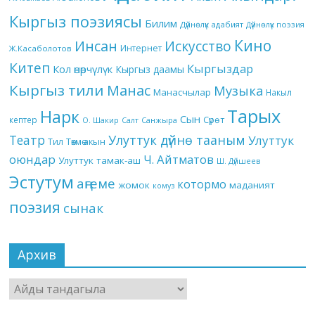
Кыргыз поэзиясы
Билим
Дүйнөлүк адабият
Дүйнөлүк поэзия
Кино
Инсан
Искусство
Интернет
Ж.Касаболотов
Китеп
Кыргыздар
Кол өнөрчүлүк
Кыргыз даамы
Кыргыз тили
Манас
Музыка
Манасчылар
Накыл
Тарых
Нарк
Сын
кептер
Сүрөт
О. Шакир
Салт
Санжыра
Театр
Улуттук дүйнө тааным
Улуттук
Төкмө акын
Тил
оюндар
Ч. Айтматов
Улуттук тамак-аш
Ш. Дүйшеев
Эстутум
аңгеме
котормо
жомок
маданият
комуз
поэзия
сынак
Архив
Архив