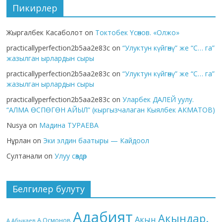
Пикирлер
Жыргалбек Касаболот
on
Токтобек Үсөнов. «Олжо»
practicallyperfection2b5aa2e83c
on
“Улуктун күйгөнү” же “С… га”
жазылган ырлардын сыры
practicallyperfection2b5aa2e83c
on
“Улуктун күйгөнү” же “С… га”
жазылган ырлардын сыры
practicallyperfection2b5aa2e83c
on
Уларбек ДАЛЕЙ уулу.
“АЛМА ӨСПӨГӨН АЙЫЛ” (кыргызчалаган Кыялбек АКМАТОВ)
Nusya
on
Мадина ТУРАЕВА
Нұрлан
on
Эки элдин баатыры — Кайдоол
Султанали
on
Улуу сөздөр
Белгилер булуту
Адабият
Акындар.
Акын
А.Осмонов
А.Абыкаев