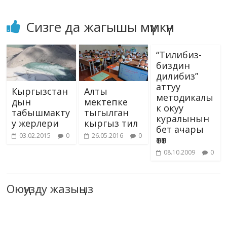
Сизге да жагышы мүмкүн
“Тилибиз-
биздин
дилибиз”
аттуу
Кыргызстан
Алты
методикалы
дын
мектепке
к окуу
табышмакту
тыгылган
куралынын
у жерлери
кыргыз тил
бет ачары
03.02.2015
0
26.05.2016
0
өтөт
08.10.2009
0
Оюңузду жазыңыз