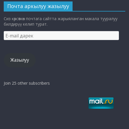
Почта аркылуу жазылуу
Сиз көрсөткөн почтага сайтта жарыяланган макала тууралуу
билдирүү келип турат.
E-
mail
дарек
Жазылуу
Join 25 other subscribers