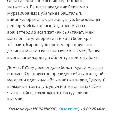
ОшМУда бир топ көрөсөн иштер жасалып
жатыптыр. Башы те академик Бектемир
Мурзаибраимов убагында башталып,
кийинкилер өз салымын кошуптур, бирок жаңы
ректор Б. Искаков чынында эле мыкты
аракеттерди жасап жаткан сыяктанат. Мен,
маселен, ал университетти көптөн бери көрө
элекмин, бирок түрк профессорлордун чын
дилинен мактап келгени мени эле эмес, башка
кыргыз агайларды да ойлонтуп койгону факт.
Демек, КУУну деле оңдосо болот. Кудай жасаган
иш эмес. Ошондуктан президентибиз ар кандай
маселени адатынча айтып-айтып келип, “унутуп”
калмайын токтотуп, ушул иштин аягына чейин
чыгып койсо, көзөмөлгө алса татыктуу эле иш
кылмак.
Осмонакун ИБРАИМОВ,
“Азаттык”
, 10.09.2014-ж.