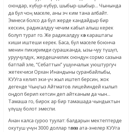
оюндар, күбүр-күбүр, шыбыр-шыбыр… Чынында
да бул чоң маселе, аны эч ким тана албайт.
Эмнеси болсо да бул жерде кандайдыр бир
кескин, радикалдуу чечим кабыл алыш керек
болуп турат го. Же радикалдуу көз караштагы
киши иштеши керек. Баса, бул маселе боюнча
менин пикиримди сурашканда, ызы-чуу түшүп,
уруучулдук, жердешчилик оюндун сормо сазына
батпай эле, “Себаттын” ушунчалык уюштургуч
жетекчиси Орхан Инандыны суранбайлыбы,
КУУга келип эки-үч жыл иштеп берсин, жок
дегенде Чыңгыз Айтматов лицейиндей кылып
оңдоп берип кетсин деп айтканым да чын…
Тамаша го, бирок ар бир тамашада чындыктын
үлүшү болот эмеспи.
Анан калса суроо туулат: балдарын мектептерде
окутуш үчүн 3000 доллар төлөгөн ата-энелер КУУга