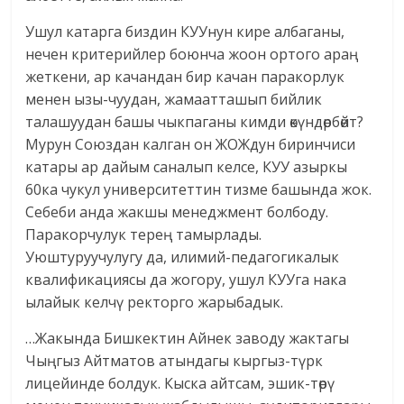
Ушул катарга биздин КУУнун кире албаганы,
нечен критерийлер боюнча жоон ортого араң
жеткени, ар качандан бир качан паракорлук
менен ызы-чуудан, жамаатташып бийлик
талашуудан башы чыкпаганы кимди өкүндөрбөйт?
Мурун Союздан калган он ЖОЖдун биринчиси
катары ар дайым саналып келсе, КУУ азыркы
60ка чукул университеттин тизме башында жок.
Себеби анда жакшы менеджмент болбоду.
Паракорчулук терең тамырлады.
Уюштуруучулугу да, илимий-педагогикалык
квалификациясы да жогору, ушул КУУга нака
ылайык келчү ректорго жарыбадык.
…Жакында Бишкектин Айнек заводу жактагы
Чыңгыз Айтматов атындагы кыргыз-түрк
лицейинде болдук. Кыска айтсам, эшик-төрү