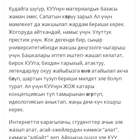
Кудайга шүгүр, КУУнун материалдык базасы
жаман эмес. Сапатын көтөрүү зарыл. Ал үчүн
мамлекет да жакшылап жардам бериши керек.
Жогоруда айткандай, намыс үчүн. Улуттук
престиж үчүн. Жок дегенде бир, сыңар
университетибизди жакшы деңгээлге чыгарыш
үчүн. Башкалары эптеп иштеп-жашап келатат,
бирок КУУга, биздин тарыхый, атактуу,
легендарлуу окуу жайыбызга өкмөт атайылап акча
бөлүп, шартын түзүп бериши милдет эле болуп
турат. Ал үчүн КУУнун ЖОЖ катары
концепциясын түп тамырынан өзгөртүп,
идеологиясын аныктап, жаңы дем-күч кошуш
керек.
Интернетти карагылачы, студенттер ачык эле
жазып атат, агай-эжейлердин кимиси “алат”,
кимиси “албайт” деп. Айрыкча ошол эле КУУ