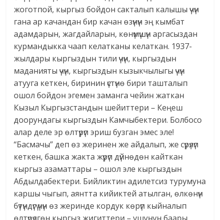
жоготпой, кыргыз бойдон сакталып калышы үчүн
гана ар качандан бир качан өзүнүн эң кымбат
адамдарын, жагдайларын, көнүмүшүн аргасыздан
курмандыкка чаап келатканы келаткан. 1937-
жылдары кыргыздын тили үчүн, кыргыздын
маданияты үчүн, кыргыздын кызыкчылыгы үчүн
атууга кеткен, биринин үстүнө бири ташталып
ошол бойдон эгемен заманга чейин жаткан
Кызыл Кыргызстандын шейиттери – Кеңеш
доорундагы кыргыздын Камчыбектери. Болбосо
алар деле эр өлтүрүп эриш бузган эмес эле!
“Басмачы” деп өз жеринен же айдалып, же сүрүлүп
кеткен, башка жакта жүрүп дүйнөдөн кайткан
кыргыз азаматтары – ошол эле кыргыздын
Абдылдабектери. Бийликтин адилетсиз турумуна
каршы чыгып, аянтта кийиктей атылган, өлкөнүн
бүтүндүгү үчүн өз жеринде кордук көрүп кыйналып
өлтүрүлгөн кыргыз жигиттери – ушунун баары