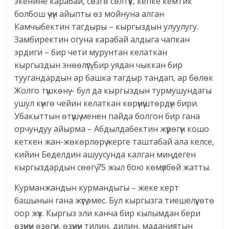
экенине карабай, сөзгө сөлтүк, кепке кемтик
болбош үчүн айыпты өз мойнуна алган
Камчыбектин тагдыры – кыргыздын улуулугу.
Замбиректин огуна карабай алдыга чапкан
эрдиги – бир чети мурунтан келаткан
кыргыздын энөөлүгү. Бир уядан чыккан бир
туугандардын ар башка тагдыр тандап, ар бөлөк
Жолго түшкөнү – бул да кыргыздын турмушундагы
ушул күнгө чейин келаткан көрүнүштөрдүн бири.
Убакыттын өтүшү менен пайда болгон бир гана
орчундуу айырма – Абдылдабектин жүрөгүн кошо
кеткен жан-жөкөрлөрү жерге таштабай ала келсе,
кийин Беделдин ашуусунда калган миңдеген
кыргыздардын сөөгү 75 жыл бою көмүлбөй жатты.
Курманжандын курмандыгы – жеке керт
башынын гана жүгү эмес. Бул кыргызга тиешелүү, өтө
оор жүк. Кыргыз эли канча бир кылымдан бери
өзүнүн өзөгүн, өзүнүн тилин, дилин, маданиятын