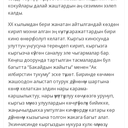
кокуйлары далай жаштардын аң-сезимин ээлеп
калды.
ХХ кылымдан бери жанатан айтылгандай көздөн
кирип мээни алган эң күчтүү каражаттардын бири
кино өнөрү болуп келатат. Кыргыз киносунда
улуттун уңгусуна тереңдеп кирип, кыргызга
кыргызча күйгөн саналуу эле чыгармалар бар.
Кеңеш доорунда тартылган тасмалардан бул
багытта “Бакайдын жайыты” менен “Ак
илбирстин тукуму” эске түшөт. Биринде көчмөн
жашоодон алыстап отурук дүйнөнүн шартына
көнүп келаткан элдин нары карама-
каршылыктуу, нары үмүттүү улуу көчү көзгө урунуп,
кыргыз мүнөз улуулардын көчү түбөлүк бийикке,
жаңычылдыкка умтулган кичүүлөрдүн катары көр
дүйнөнүн кызыгына толгон жакага багыт алат.
Экинчисинде кыргыздын нукура кулк-мүнөзү,