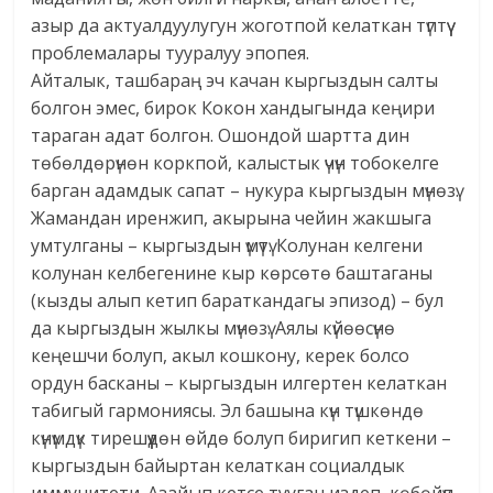
азыр да актуалдуулугун жоготпой келаткан түптүү
проблемалары тууралуу эпопея.
Айталык, ташбараң эч качан кыргыздын салты
болгон эмес, бирок Кокон хандыгында кеңири
тараган адат болгон. Ошондой шартта дин
төбөлдөрүнөн коркпой, калыстык үчүн тобокелге
барган адамдык сапат – нукура кыргыздын мүнөзү.
Жамандан иренжип, акырына чейин жакшыга
умтулганы – кыргыздын үмүтү. Колунан келгени
колунан келбегенине кыр көрсөтө баштаганы
(кызды алып кетип бараткандагы эпизод) – бул
да кыргыздын жылкы мүнөзү. Аялы күйөөсүнө
кеңешчи болуп, акыл кошкону, керек болсо
ордун басканы – кыргыздын илгертен келаткан
табигый гармониясы. Эл башына күн түшкөндө
күнүмдүк тирешүүдөн өйдө болуп биригип кеткени –
кыргыздын байыртан келаткан социалдык