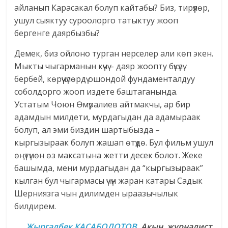
айланып Карасакал болуп кайтабы? Биз, тирүүлөр,
ушул сыяктуу суроолорго татыктуу жооп
бергенге даярбызбы?
Демек, биз ойлоно турган нерселер али көп экен.
Мыкты чыгарманын күчү – даяр жоопту бүкүлү
бербей, көрүүчүлөрдү ошондой фундаменталдуу
соболдорго жооп издете баштаганында.
Устатым Чоюн Өмүралиев айтмакчы, ар бир
адамдын милдети, мурдагыдан да адамыраак
болуп, ал эми биздин шартыбызда –
кыргызыраак болуп жашап өтүүдө. Бул фильм ушул
өңүтүнөн өз максатына жетти десек болот. Жеке
башымда, мени мурдагыдан да “кыргызыраак”
кылган бул чыгармасы үчүн жаран катары Садык
Шерниязга чын дилимден ыраазычылык
билдирем.
Жыргалбек КАСАБОЛОТОВ
. Акын, журналист,