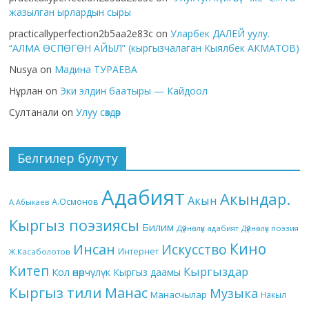
жазылган ырлардын сыры
practicallyperfection2b5aa2e83c
on
Уларбек ДАЛЕЙ уулу.
“АЛМА ӨСПӨГӨН АЙЫЛ” (кыргызчалаган Кыялбек АКМАТОВ)
Nusya
on
Мадина ТУРАЕВА
Нұрлан
on
Эки элдин баатыры — Кайдоол
Султанали
on
Улуу сөздөр
Белгилер булуту
Адабият
Акындар.
Акын
А.Осмонов
А.Абыкаев
Кыргыз поэзиясы
Билим
Дүйнөлүк адабият
Дүйнөлүк поэзия
Кино
Инсан
Искусство
Интернет
Ж.Касаболотов
Китеп
Кыргыздар
Кол өнөрчүлүк
Кыргыз даамы
Кыргыз тили
Манас
Музыка
Манасчылар
Накыл