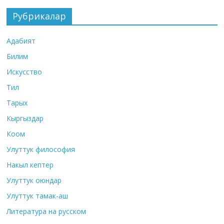
Рубрикалар
Адабият
Билим
Искусство
Тил
Тарых
Кыргыздар
Коом
Улуттук философия
Накыл кептер
Улуттук оюндар
Улуттук тамак-аш
Литература на русском