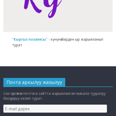
"Кыргыз поэзиясы"
- күнүнө бирден ыр жарыяланып
турат
Почта аркылуу жазылуу
Сиз көрсөткөн почтага сайтта жарыяланган макала тууралуу
билдирүү келип турат.
E-
mail