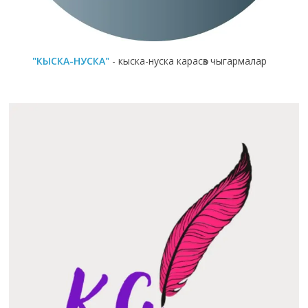
"КЫСКА-НУСКА"
- кыска-нуска карасөз чыгармалар