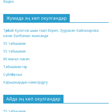
Видео
Жумада эң көп окулгандар
Төрөбай Кулатов шым таап берип, Зууракан Кайназарова
казак балбанын жыкканда
55 табышмак
55 табышмак
80 макал-лакап
Табышмактар
Сүйлөбөс кыз
Карышкырдын камкордугу
Айда эң көп окулгандар
55 табышмак