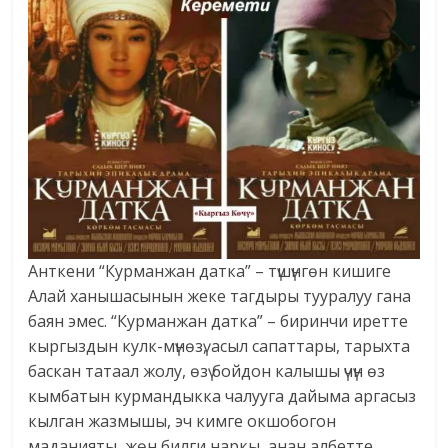
Анткени “Курманжан датка” – түшүнгөн кишиге
Алай ханышасынын жеке тагдыры тууралуу гана
баян эмес. “Курманжан датка” – биринчи иретте
кыргыздын кулк-мүнөзү, асыл сапаттары, тарыхта
баскан татаал жолу, өзү бойдон калышы үчүн өз
кымбатын курмандыкка чалууга дайыма аргасыз
кылган жазмышы, эч кимге окшобогон
маданияты, жөн билги наркы, анан албетте,