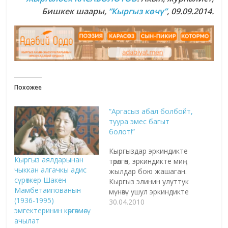
Бишкек шаары,
“Кыргыз көчү”
, 09.09.2014.
Похожее
“Аргасыз абал болбойт,
туура эмес багыт
болот!”
Кыргыздар эркиндикте
Кыргыз аялдарынан
төрөлгөн, эркиндикте миң
чыккан алгачкы адис
жылдар бою жашаган.
сүрөткер Шакен
Кыргыз элинин улуттук
Мамбетаипованын
мүнөзү ушул эркиндикте
(1936-1995)
жаралган. Алар
30.04.2010
эмгектеринин көргөзмөсү
кулчулукту көргөн эмес
ачылат
жана бул мүнөзү менен