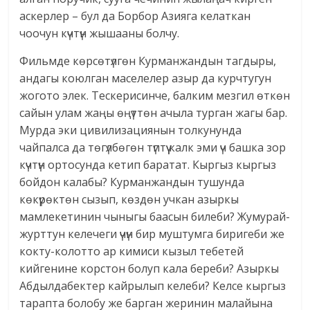
аскерлер – бул да Борбор Азияга келаткан
чоочун күчтүн жышааны болчу.
Фильмде көрсөтүлгөн Курманжандын тагдыры,
андагы коюлган маселелер азыр да курчтугун
жогото элек. Тескерисинче, балким мезгил өткөн
сайын улам жаңы өңүттөн ачыла турган жагы бар.
Мурда эки цивилизациянын толкунунда
чайпалса да төгүлбөгөн түптүү калк эми үч башка зор
күчтүн ортосунда кетип баратат. Кыргыз кыргыз
бойдон калабы? Курманжандын тушунда
көкүрөктөн сызып, көздөн учкан азыркы
мамлекетинин чыныгы баасын билеби? Жумурай-
журттун келечеги үчүн бир муштумга биригеби же
кокту-колотто ар кимиси кызыл тебетей
кийгенине корстон болуп кала береби? Азыркы
Абдылдабектер кайрылып келеби? Келсе кыргыз
тарапта болобу же барган жеринин малайына