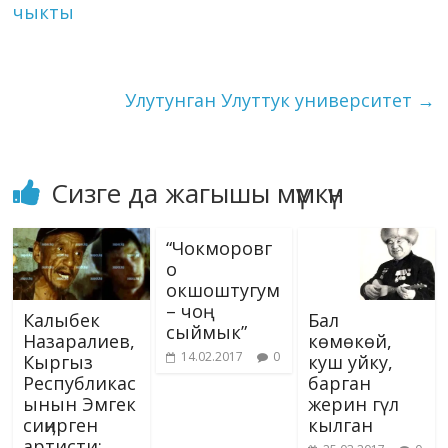
o
m
n
p
g
as
Li
чыкты
k
p
er
s
n
ni
k
ki
Улутунган Улуттук университет
→
Сизге да жагышы мүмкүн
“Чокморовг
о
окшоштугум
– чоң
Калыбек
Бал
сыймык”
Назаралиев,
көмөкөй,
14.02.2017
0
Кыргыз
куш уйку,
Республикас
барган
ынын Эмгек
жерин гүл
сиӊирген
кылган
артисти: