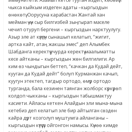
иммунитети. Азайып кетсе тууган издеп, көбөйүп
чыкса кыйкым издеген адаты –кыргыздын
өнөкөтү. Оорусуна карабастан Жантай хан
мейман үчүн сыр билгизбей зыңгырап маселе
чечип отуруп бергени – кыргыздын нарктуулугу.
Азыр эле ат күлүгүн сынашып келатып, “жигит,
артка кайт, атаң жакшы эмес” деп Алымбек
Шабданга керектүү учурда керектүү маалыматты
кесе айтканы – кыргыздын жөн билгилиги. Ар
ким өз чындыгын беттеп, “качкан да Кудай дейт,
кууган да Кудай дейт” болуп Курманжан качып,
куугун этектеп, тагдыр ортодо, өмүр ортодо
турганда, бала кезинен таянган жолборс күркүрөп
колдоп чыкканы – кыргыздын табышмактуу
касиети. Айласы кеткен Алайдын эли мына-мына
кетебиз деп келатып эле бир айтылган сөздөн
кайра дүрт козголуп муштумга айланганы –
кыргыздын күтүүсүз ойгонгон намысы. Күнөө кимде