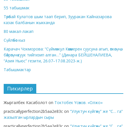
55 табышмак
Төрөбай Кулатов шым таап берип, Зууракан Кайназарова
казак балбанын жыкканда
80 макал-лакап
Сүйлөбөс кыз
Карачач Чокморова: “Сүймөнкул Көкөмерен суусуна агып, өпкөсүнө,
бөйрөгүнө суук тийгизип алган…” (Динара БЕЙШЕНАЛИЕВА,
“Азия Ньюс” гезити, 26.07–17.08.2023-ж.)
Табышмактар
Пикирлер
Жыргалбек Касаболот
on
Токтобек Үсөнов. «Олжо»
practicallyperfection2b5aa2e83c
on
“Улуктун күйгөнү” же “С… га”
жазылган ырлардын сыры
practicallyperfection2b5aa2e83c
on
“Улуктун күйгөнү” же “С… га”