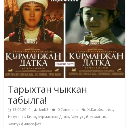
маданияты
жана
адабияты
Тарыхтан чыккан
табылга!
,
13.09.2014
kmb3
0 Comments
Ж.Касаболотов
,
,
,
,
Искусство
Кино
Курманжан Датка
Улуттук дүйнө тааным
Улуттук философия