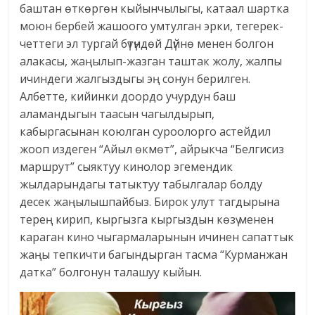
баштан өткөргөн кыйынчылыгы, катаал шартка
моюн бербей жашоого умтулган эрки, тегерек-
четтеги эл тургай бүтүндөй Дүйнө менен болгон
алакасы, жаңылып-жазган таштак жолу, жалпы
ичиндеги жалгыздыгы эң сонун берилген.
Албетте, кийинки доордо учурдун баш
аламандыгын таасын чагылдырып,
кабыргасынан коюлган суроолорго астейдил
жооп издеген “Айыл өкмөт”, айрыкча “Белгисиз
маршрут” сыяктуу кинолор эгемендик
жылдарындагы татыктуу табылгалар болду
десек жаңылышпайбыз. Бирок улут тагдырына
терең кирип, кыргызга кыргыздын көзү менен
караган кино чыгармаларынын ичинен сапаттык
жаңы тепкичти багындырган тасма “Курманжан
датка” болгонун талашуу кыйын.