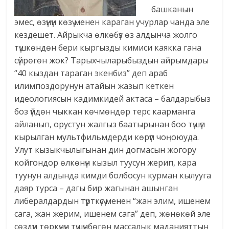
башканын
эмес, өзүнүн көзү менен караган учурлар чанда эле
кездешет. Айрыкча өлкөбүз өз алдынча жолго
түшкөндөн бери кыргызды кимиси каякка гана
сүйрөгөн жок? Тарыхчыларыбыздын айрымдары
“40 кыздан тараган экенбиз” деп араб
илимпоздорунун атайын жазып кеткен
идеологиясын кадимкидей актаса – балдарыбыз
боз үйдөн чыккан көчмөндөр терс каарманга
айланып, орустун жалгыз баатырынан боо түшүп
кырылган мультфильмдерди көрүп чоңоюуда.
Улут кызыкчылыгынан дин догмасын жогору
койгондор өлкөнүн кызыл туусун жерип, кара
туунун алдында кимди болбосун курман кылууга
даяр турса – дагы бир жагынан ашынган
либералдардын түрткүсү менен “жан элим, ишенем
сага, жан жерим, ишенем сага” деп, жөнөкөй эле
сөздүн төркүнүн түшүнбөгөн массалык маданияттын