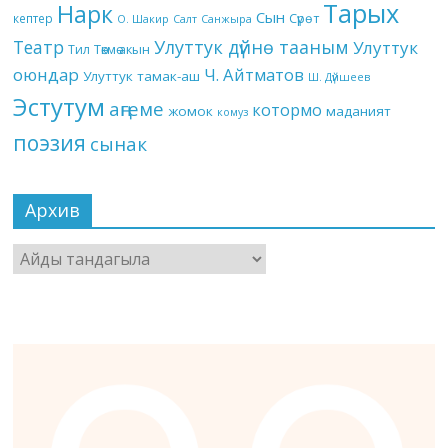
Тарых
Нарк
Сын
кептер
Сүрөт
О. Шакир
Салт
Санжыра
Театр
Улуттук дүйнө тааным
Улуттук
Төкмө акын
Тил
оюндар
Ч. Айтматов
Улуттук тамак-аш
Ш. Дүйшеев
Эстутум
аңгеме
котормо
жомок
маданият
комуз
поэзия
сынак
Архив
Архив