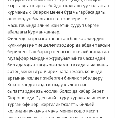
кыргыздын кыргыз бойдон калышы үчүн чалынган
курмандык. Өз эрки менен бүтүм чыгарбаса дагы,
ошолордун баарынын тең энелери – өз
масштабында элине жан этин сууруп берген
абалдагы Курманжандар.
Фильмде кыргызга танапташ башка элдердин
кулк-мүнөзүнө тиешелүү эпизоддор да абдан таасын
берилген. Ташбараң сценасын эске албаганда да,
Музаффар эмирдин жүзүмдү былчыйта баскандай
бир адамдын тагдырын заматта садага чапканы,
эртең менен дүкөнчирик чапан жаап, кечинде
артынан желдет жиберген бийлик төбөлдөрү
Кокон хандыгында үстөмдүк кылган сын-
сыпаттардан азыноолак болсо да кабар берет.
“Хорошо идут” деп чыйт түкүрүп куралына ишенип
турган офицер, жергиликтүү салтты билбей
келиндин ачкычын чачы менен кошо кесип
алган поручик, сууга чечинип жылаңач кирген