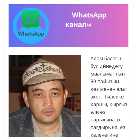
Адам баласы
бул дүйнөдөгү
маалыматтын
80 пайызын
көз менен алат
экен. Тилекке
каршы, кыргыз
эли өз
тарыхына, өз
тагдырына, өз
келечегине