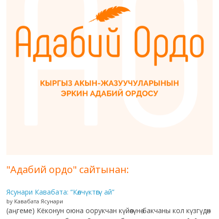
"Адабий ордо" сайтынан:
Ясунари Кавабата: “Көлчүктөгү ай”
by Кавабата Ясунари
(аңгеме) Кёконун оюна оорукчан күйөөсүнө бакчаны кол күзгүдөн