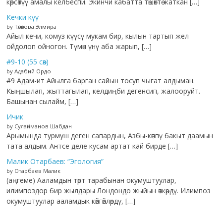
көрсөтүү амалы келбеспи. Экинчи кабатта төшөктө жаткан […]
Кечки күү
by Төлөкова Элмира
Айыл кечи, комуз күүсү мукам бир, кылын тартып жел
ойдолоп ойногон. Түмөн үнү аба жарып, […]
#9-10 (55 сөз)
by Адабий Ордо
#9 Адам-ит Айылга барган сайын тосуп чыгат алдыман.
Кыңшылап, жыттагылап, келдиңби дегенсип, жалооруйт.
Башынан сылайм, […]
Ичик
by Сулайманов Шабдан
Арымында турмуш деген сапардын, Азбы-көппү бакыт даамын
тата алдым. Антсе деле кусам артат кай бирде […]
Малик Отарбаев: “Эгология”
by Отарбаев Малик
(аңгеме) Ааламдын төрт тарабынан окумуштуулар,
илимпоздор бир жылдары Лондондо жыйын өткөрдү. Илимпоз
окумуштуулар ааламдык көйгөйлөрдү, […]