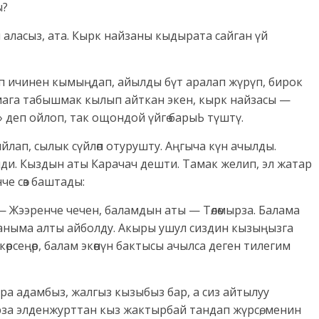
ы?
 аласыз, ата. Кырк найзаны кыдырата сайган үй
п ичинен кымыңдап, айылды бүт аралап жүрүп, бирок
 мага табышмак кылып айткан экен, кырк найзасы —
р» деп ойлоп, так ощондой үйгө барыЬ түштү.
лап, сылык сүйлөп отурушту. Аңгыча күн ачылды.
елди. Кыздын аты Карачач дешти. Тамак желип, эл жатар
че сөз баштады:
 Жээренче чечен, баламдын аты — Төлөмырза. Балама
каныма алты айболду. Акыры ушул сиздин кызыңызга
көрсеңөр, балам экөөнүн бактысы ачылса деген тилегим
ара адамбыз, жалгыз кызыбыз бар, а сиз айтылуу
рза элденжурттан кыз жактырбай тандап жүрсө, менин