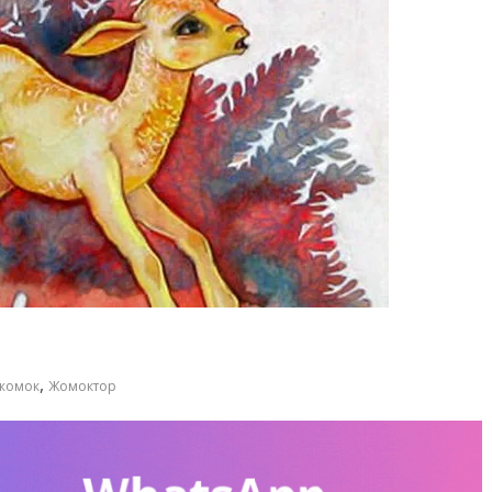
,
жомок
Жомоктор