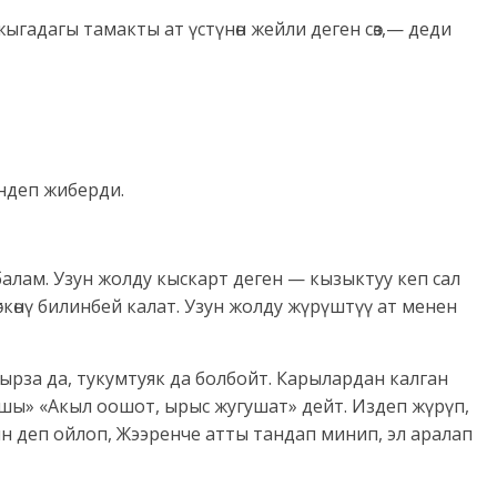
жыгадагы тамакты ат үстүнөн жейли деген сөз,— деди
ендеп жиберди.
алам. Узун жолду кыскарт деген — кызыктуу кеп сал
 өткөнү билинбей калат. Узун жолду жүрүштүү ат менен
ырза да, тукумтуяк да болбойт. Карылардан калган
шы» «Акыл оошот, ырыс жугушат» дейт. Издеп жүрүп,
н деп ойлоп, Жээренче атты тандап минип, эл аралап