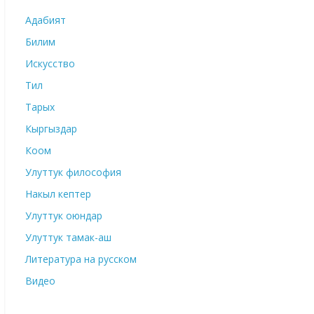
Адабият
Билим
Искусство
Тил
Тарых
Кыргыздар
Коом
Улуттук философия
Накыл кептер
Улуттук оюндар
Улуттук тамак-аш
Литература на русском
Видео