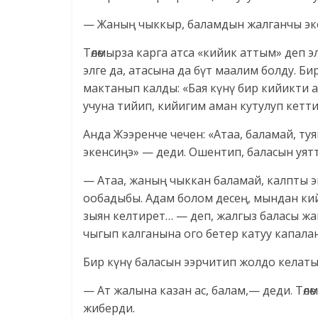
— Жаның чыккыр, баламдын жалганчы эке
Төлөмырза карга атса «кийик аттым» деп э
элге да, атасына да бүт маалим болду. Би
мактанып калды: «Бая күнү бир кийикти 
учуна тийип, кийигим аман кутулуп кетт
Анда Жээренче чечен: «Атаа, баламай, т
экенсиңэ» — деди. Ошентип, баласын уятт
— Атаа, жаның чыккан баламай, калпты э
ообадыбы. Адам болом десең, мындан кийи
зыян келтирет… — деп, жалгыз баласы жан
чыгып калганына ого бетер катуу капала
Бир күнү баласын ээрчитип жолдо келаты
— Ат жалына казан ас, балам,— деди. Төлө
жиберди.