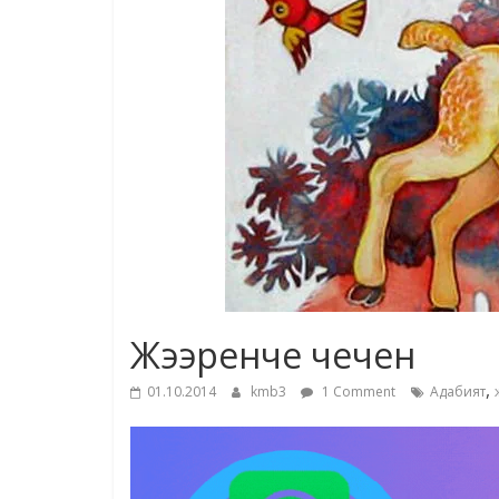
Жээренче чечен
,
01.10.2014
kmb3
1 Comment
Адабият