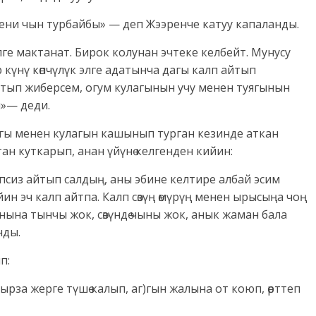
ни чын турбайбы» — деп Жээренче катуу капаланды.
лге мактанат. Бирок колунан эчтеке келбейт. Мунусу
р күнү көпчүлүк элге адатынча дагы калп айтып
атып жиберсем, огум кулагынын учу менен туягынын
и»— деди.
уягы менен кулагын кашынып турган кезинде аткан
ан куткарып, анан үйүнө келгенден кийин:
псиз айтып салдың, аны эбине келтире албай эсим
н эч калп айтпа. Калп сөзүң өмүрүң менен ырысыңа чоң
ына тынчы жок, сөзүндө чыны жок, анык жаман бала
нды.
п:
мырза жерге түшө калып, аг)гын жалына от коюп, өрттеп