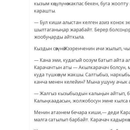
кызым көңүлүнө жакпас бекен, буга жоопт
карашты.
— Бул киши алыстан келген азиз конок э
шылтаганыңар жарабайт. Берер болсоңор
жообуңарды айткыла.
Кыздын сөзүнө Жээренченин ичи жылып, ч
— Кана эми, кудагый оозум батып айта алб
Карачачтын аты — Акылкарачач болсун, мын
куда түшкөнүм жакшы. Салтыбыз, наркыбыз 
канча менен келейин? Мына ушуну ачык 
— Жалгыз кызыбыздын калыңын айтып, б
Калыңкаадасын, жолжобосун эмне кылса к
Менин атаэнем бечара киши,— деди Карач
малга сатылып барбайт. Карачач кадыркөң