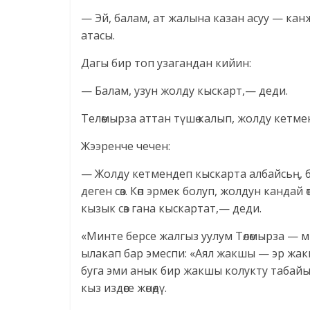
— Эй, балам, ат жалына казан асуу — кан
атасы.
Дагы бир топ узагандан кийин:
— Балам, узун жолду кыскарт,— деди.
Телөмырза аттан түшө калып, жолду кетм
Жээренче чечен:
— Жолду кетмендеп кыскарта албайсьң, б
деген сөз. Көп эрмек болуп, жолдун кандай
кызык сөз гана кыскартат,— деди.
«Минте берсе жалгыз уулум Төлөмырза — м
ылакап бар эмеспи: «Аял жакшы — эр жак
буга эми анык бир жакшы колукту табайы
кыз издөөге жөнөдү.