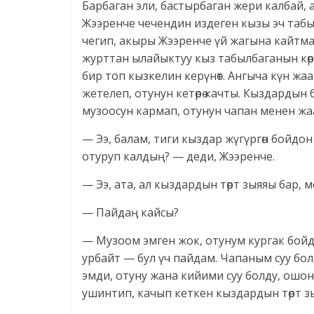
Барбаган эли, бастырбаган жери калбай, 
Жээренче чечендин издеген кызы эч табы
чегип, акыры Жээренче үй жагына кайтма
журттан ылайыктуу кыз табылбаганын көрч
бир топ кызкелин керүнөт. Ангыча күн ж
жетелеп, отунун кетөрө качты. Кыздардын 
музоосун кармап, отунун чапан менен жаа
— Ээ, балам, тиги кыздар жүгүргөн бойдон
отуруп калдың? — деди, Жээренче.
— Ээ, ата, ал кыздардын төрт зыяяы бар,
— Пайдаң кайсы?
— Музоом эмген жок, отунум кургак бойдо
урбайт — бул үч пайдам. Чапаным суу бо
эмди, отуну жана кийими суу болду, ошо
ушинтип, качып кеткен кыздардын төрт з