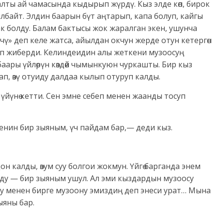
алты ай чамасында кыдырып жүрдү. Кыз элде көп, бирок
лбайт. Элдин баарын бүт аңтарып, капа болуп, кайгы
к болду. Балам бактысы жок жаралган экен, ушунча
ү» деп келе жатса, айылдан окчун жерде отун кетергөн
аап жиберди. Келиндеидин алы жеткени музоосуң
баары үйлөрүн көздөй чымынкуюн чуркашты. Бир кыз
п, өзү отуиду далдаа кылып отуруп калды.
 үйүнө кетти. Сен эмне себеп менен жаанды тосуп
 менин бир зыяным, үч пайдам бар,— деди кыз.
н калды, өзум суу болгои жокмун. Үйгө барганда энем
лду — бир зыяным ушул. Ал эми кыздардын музоосу
ну менен бирге музоону эмиздиң деп энеси урат… Мына
ыяны бар.