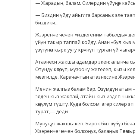
— Жарадың, балам. Силердин үйүңөр кайс
— Биздин үйдү айьглга барсаныз эле таап
биздики…
Жээренче чечен «издегеним табылды» де
үйүн такыр таппай койду. Анан «бул кыз
үзүгүнөн кырк уугу көрүнүп турган үй чыга
Атаэнеси жакшы адамдар экен: алынча сый
Отунду көтөрүп, музоону жетелеп, кызы к
мезгилде, Карачачтын атаэнесине Жээрен
Менин жалгыз балам бар. Өзүмдүн атым —
элден кыз жакпай, атайы кыз издеп чык
көңүлүм түштү. Куда болсом, эгер силер эп 
турат,— деди.
Мунуңуз жакшы кеп. Бирок биз өзүбүз беч
Жээренче чечен болсоңуз, балаңыз Төлөмы