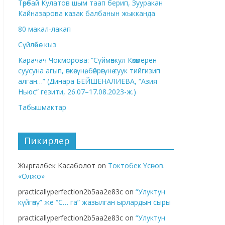
Төрөбай Кулатов шым таап берип, Зууракан
Кайназарова казак балбанын жыкканда
80 макал-лакап
Сүйлөбөс кыз
Карачач Чокморова: “Сүймөнкул Көкөмерен
суусуна агып, өпкөсүнө, бөйрөгүнө суук тийгизип
алган…” (Динара БЕЙШЕНАЛИЕВА, “Азия
Ньюс” гезити, 26.07–17.08.2023-ж.)
Табышмактар
Пикирлер
Жыргалбек Касаболот
on
Токтобек Үсөнов.
«Олжо»
practicallyperfection2b5aa2e83c
on
“Улуктун
күйгөнү” же “С… га” жазылган ырлардын сыры
practicallyperfection2b5aa2e83c
on
“Улуктун