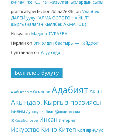
күйгөнү” же “С… га” жазылган ырлардын сыры
practicallyperfection2b5aa2e83c
on
Уларбек
ДАЛЕЙ уулу. “АЛМА ӨСПӨГӨН АЙЫЛ”
(кыргызчалаган Кыялбек АКМАТОВ)
Nusya
on
Мадина ТУРАЕВА
Нұрлан
on
Эки элдин баатыры — Кайдоол
Султанали
on
Улуу сөздөр
Белгилер булуту
Адабият
Акын
А.Осмонов
А.Абыкаев
Акындар. Кыргыз поэзиясы
Билим
Дүйнөлүк адабият
Дүйнөлүк поэзия
Инсан
Интернет
Ж.Касаболотов
Кино
Китеп
Искусство
Кол өнөрчүлүк