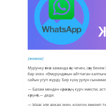
(жомок)
Мурунку өткөн заманда өзү чечен, сөзү бек
бар экен. «Өмүрүндө чын айтпаган калпычы
сайын угуп жүрдү. Бир күнү уулун сынамак
— Балам менден көрө көзүң курч эмеспи, 
көрүнөт,— деди.
— Ырас эле аркар экен, козусун эмизип ту