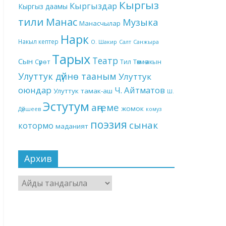
Кыргыз
Кыргыздар
Кыргыз даамы
тили
Манас
Музыка
Манасчылар
Нарк
Накыл кептер
О. Шакир
Салт
Санжыра
Тарых
Театр
Сын
Төкмө акын
Сүрөт
Тил
Улуттук дүйнө тааным
Улуттук
оюндар
Ч. Айтматов
Улуттук тамак-аш
Ш.
Эстутум
аңгеме
жомок
Дүйшеев
комуз
поэзия
сынак
котормо
маданият
Архив
Архив