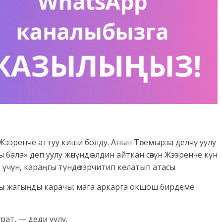
ем Жээренче аттуу киши болду. Анын Төлемырза делчү уулу
 бала» деп уулу жөнүндө элдин айткан сөзүн Жээренче күн
 үчүн, караңгы түндө ээрчитип келатып атасы
асты жагыңды карачы: мага аркарга окшош бирдеме
рат, — деди уулу.