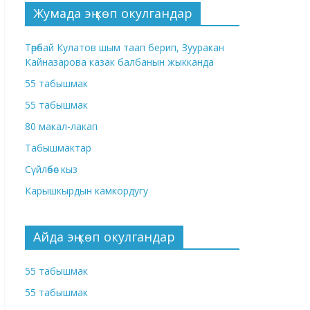
Жумада эң көп окулгандар
Төрөбай Кулатов шым таап берип, Зууракан
Кайназарова казак балбанын жыкканда
55 табышмак
55 табышмак
80 макал-лакап
Табышмактар
Сүйлөбөс кыз
Карышкырдын камкордугу
Айда эң көп окулгандар
55 табышмак
55 табышмак