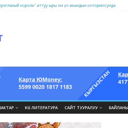
оглазый король” аттуу ыры он үч акындын котормосунда
ЛАКТАР
KG ЛИТЕРАТУРА
САЙТ ТУУРАЛУУ
БАЙЛАН