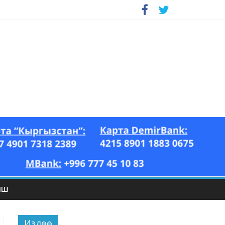
ЫШ
Издөө