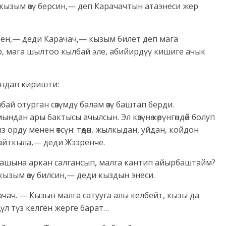
у кызым өзү берсин,— деп Карачачтын атаэнеси жер
кен,— деди Карачач,— кызым билет деп мага
, мага шылтоо кылбай эле, абийирдүү кишиге ачык
ындап киришти:
ай отурган сөзүмдү балам өзү баштап берди.
дан ары бактысы ачылсын. Эл көзүнө көрүнгөндөй болуп
орду менен өтсүн: төөдөн, жылкыдан, уйдан, койдон
айткыла,— деди Жээренче.
ашына аркан салгансып, малга кантип айырбаштайм?
ызым өзү билсин,— деди кыздын энеси.
ач. — Кызын малга сатууга алы келбейт, кызы да
үл түз келген жерге барат…