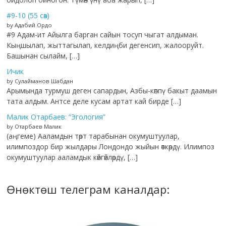
#9-10 (55 сөз)
by Адабий Ордо
#9 Адам-ит Айылга барган сайын тосуп чыгат алдыман.
Кыңшылап, жыттагылап, келдиңби дегенсип, жалооруйт.
Башынан сылайм, […]
Ичик
by Сулайманов Шабдан
Арымында турмуш деген сапардын, Азбы-көппү бакыт даамын
тата алдым. Антсе деле кусам артат кай бирде […]
Малик Отарбаев: “Эгология”
by Отарбаев Малик
(аңгеме) Ааламдын төрт тарабынан окумуштуулар,
илимпоздор бир жылдары Лондондо жыйын өткөрдү. Илимпоз
окумуштуулар ааламдык көйгөйлөрдү, […]
Өнөктөш телеграм каналдар: