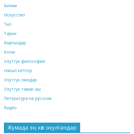
Билим
Искусство
Тил
Тарых
Кыргыздар
Коом
Улуттук философия
Накыл кептер
Улуттук оюндар
Улуттук тамак-аш
Литература на русском
Видео
Жумада эң көп окулгандар