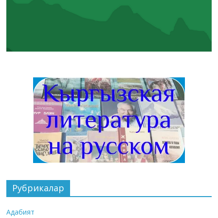
Рубрикалар
Адабият