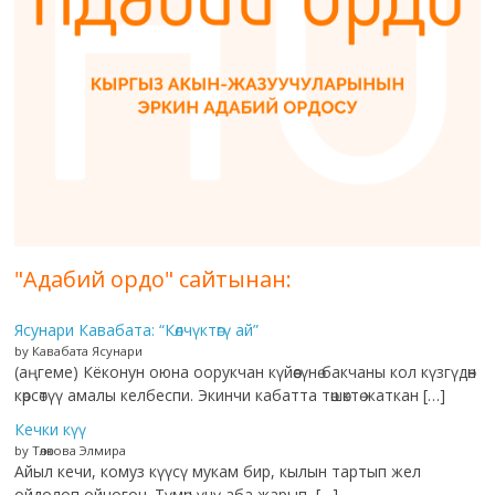
"Адабий ордо" сайтынан:
Ясунари Кавабата: “Көлчүктөгү ай”
by Кавабата Ясунари
(аңгеме) Кёконун оюна оорукчан күйөөсүнө бакчаны кол күзгүдөн
көрсөтүү амалы келбеспи. Экинчи кабатта төшөктө жаткан […]
Кечки күү
by Төлөкова Элмира
Айыл кечи, комуз күүсү мукам бир, кылын тартып жел
ойдолоп ойногон. Түмөн үнү аба жарып, […]