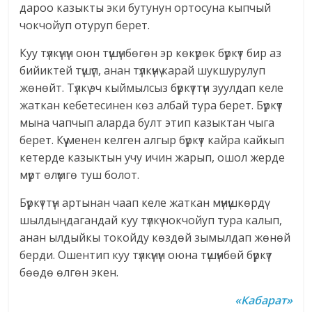
дароо казыкты эки бутунун ортосуна кыпчый
чокчойуп отуруп берет.
Куу түлкүнүн оюн түшүнбөгөн эр көкүрөк бүркүт бир аз
бийиктей түшүп, анан түлкүнү карай шукшурулуп
жөнөйт. Түлкү эч кыймылсыз бүркүттүн зуулдап келе
жаткан кебетесинен көз албай тура берет. Бүркүт
мына чапчып аларда булт этип казыктан чыга
берет. Күү менен келген алгыр бүркүт кайра кайкып
кетерде казыктын учу ичин жарып, ошол жерде
мүрт өлүмгө туш болот.
Бүркүттүн артынан чаап келе жаткан мүнүшкөрдү
шылдыңдагандай куу түлкү чокчойуп тура калып,
анан ылдыйкы токойду көздөй зымылдап жөнөй
берди. Ошентип куу түлкүнүн оюна түшүнбөй бүркүт
бөөдө өлгөн экен.
«Кабарат»