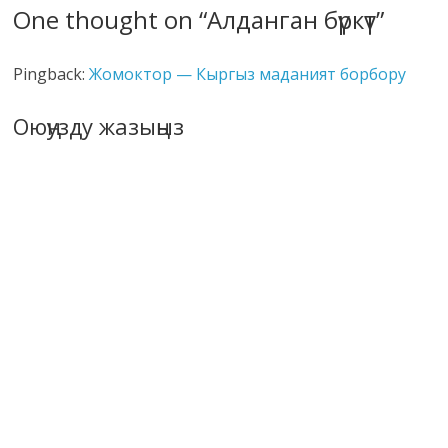
One thought on “
Алданган бүркүт
”
Pingback:
Жомоктор — Кыргыз маданият борбору
Оюңузду жазыңыз