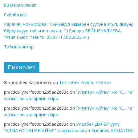
80 макал-лакап
Сүйлөбөс кыз
Карачач Чокморова: “Сүймөнкул Көкөмерен суусуна агып, өпкөсүнө,
бөйрөгүнө суук тийгизип алган…” (Динара БЕЙШЕНАЛИЕВА,
“Азия Ньюс” гезити, 26.07–17.08.2023-ж.)
Табышмактар
Пикирлер
Жыргалбек Касаболот
on
Токтобек Үсөнов. «Олжо»
practicallyperfection2b5aa2e83c
on
“Улуктун күйгөнү” же “С… га”
жазылган ырлардын сыры
practicallyperfection2b5aa2e83c
on
“Улуктун күйгөнү” же “С… га”
жазылган ырлардын сыры
practicallyperfection2b5aa2e83c
on
Уларбек ДАЛЕЙ уулу.
“АЛМА ӨСПӨГӨН АЙЫЛ” (кыргызчалаган Кыялбек АКМАТОВ)