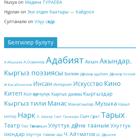
Nusya
on
Мадина ТУРАЕВА
Нұрлан
on
Эки элдин баатыры — Кайдоол
Султанали
on
Улуу сөздөр
Белгилер булуту
Адабият
Акындар.
Акын
А.Осмонов
А.Абыкаев
Кыргыз поэзиясы
Билим
Дүйнөлүк адабият
Дүйнөлүк поэзия
Кино
Инсан
Искусство
Интернет
Ж.Касаболотов
Китеп
Кыргыздар
Кол өнөрчүлүк
Кыргыз даамы
Кыргыз тили
Манас
Музыка
Манасчылар
Накыл
Тарых
Нарк
Сын
кептер
Сүрөт
О. Шакир
Салт
Санжыра
Театр
Улуттук дүйнө тааным
Улуттук
Төкмө акын
Тил
оюндар
Ч. Айтматов
Улуттук тамак-аш
Ш. Дүйшеев