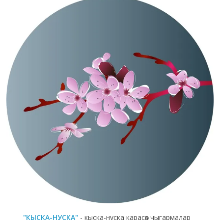
"КЫСКА-НУСКА"
- кыска-нуска карасөз чыгармалар