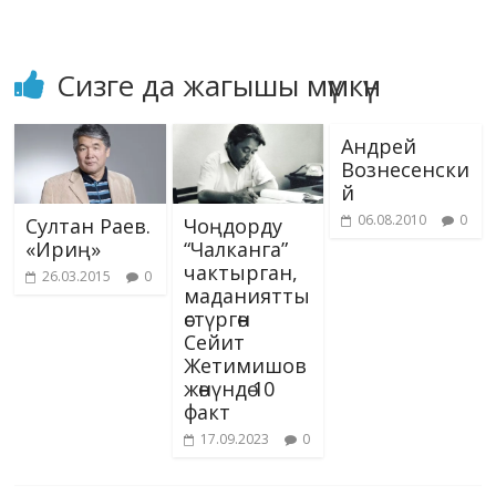
ki
Сизге да жагышы мүмкүн
Андрей
Вознесенски
й
06.08.2010
0
Султан Раев.
Чоңдорду
«Ириң»
“Чалканга”
чактырган,
26.03.2015
0
маданиятты
өстүргөн
Сейит
Жетимишов
жөнүндө 10
факт
17.09.2023
0