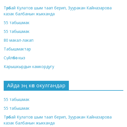
Төрөбай Кулатов шым таап берип, Зууракан Кайназарова
казак балбанын жыкканда
55 табышмак
55 табышмак
80 макал-лакап
Табышмактар
Сүйлөбөс кыз
Карышкырдын камкордугу
Айда эң көп окулгандар
55 табышмак
55 табышмак
Төрөбай Кулатов шым таап берип, Зууракан Кайназарова
казак балбанын жыкканда