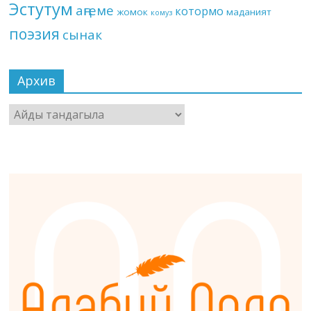
Эстутум
аңгеме
котормо
жомок
маданият
комуз
поэзия
сынак
Архив
Архив