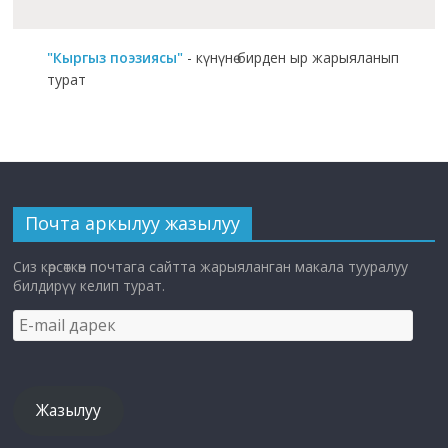
"Кыргыз поэзиясы"
- күнүнө бирден ыр жарыяланып
турат
Почта аркылуу жазылуу
Сиз көрсөткөн почтага сайтта жарыяланган макала тууралуу
билдирүү келип турат.
E-
mail
дарек
Жазылуу