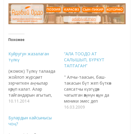
Похожее
Куйругун жазалаган
“АЛА ТООДО АТ
түлкү
САЛЫШЫП, БҮРКҮТ
ТАПТАГАН”
(жомок) Түлкү талаада
жойлоп жүрсө, ит
" Алчы-таасын, баш-
ээрчиткен аңчылар
такасын бүт жеп бүткөн
көрүп калат. Алар
саясатчы күзгүдөн
тайгандарын агытып,
чагылган өзүнүн өңүн да
түлкүгө кое беришет.
10.11.2014
меники эмес деп
Түлкү буту-бутуна
ынандырып жиберет"
16.03.2009
тийбей качып отуруп
Белек Солтоной Бүркүт
Булардын кайсынысы
тайгандан кутулбасын
таптоо. Бүркүт салсаң,
чоң?
билгенден кийин жакын
Алтайдын кызыл
арадагы ийинге кире
түлкүсүн кийерсиң,