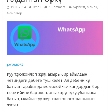
маданияты
,
,
19.09.2014
kmb3
1 Comment
Адабият
жомок
жана
Жомоктор
адабияты
(жомок)
Куу түлкү жойлоп жүрүп, акыры бир айылдын
четиндеги дөбөгө туш келет. Ал дөбөнүн күн
батыш тарабында момолой чычкандардын бир
нече ийини бар экен, аны көрүп түлкү кубанычка
батып, ылайыктуу жер таап ошого жашынып
жатат.