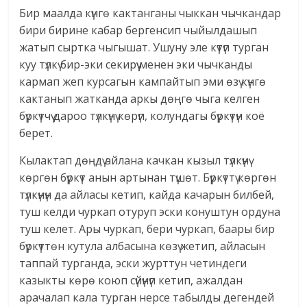
Бир маалда күнгө кактанганы чыккан чычкандар
бири бирине кабар бергенсип чыйылдашып
жатып сыртка чыгышат. Ушуну эле күтүп турган
куу түлкү бир-эки секирүү менен эки чычканды
кармап жеп курсагын кампайтып эми өзү күнгө
кактанып жатканда аркы дөңгө чыга келген
бүркүтчү дароо түлкүнү көрүп, колундагы бүркүтүн коё
берет.
Кылактап дөңдү айлана качкан кызыл түлкүнү
көргөн бүркүт анын артынан түшөт. Бүркүттү көргөн
түлкүнүн да айласы кетип, кайда качарын билбей,
туш келди чуркап отуруп эски конуштун ордуна
туш келет. Ары чуркап, бери чуркап, баары бир
бүркүттөн кутула албасына көзү жетип, айласын
таппай турганда, эски журттун четиндеги
казыкты көрө коюп сүйүнүп кетип, ажалдан
арачалап кала турган нерсе табылды дегендей