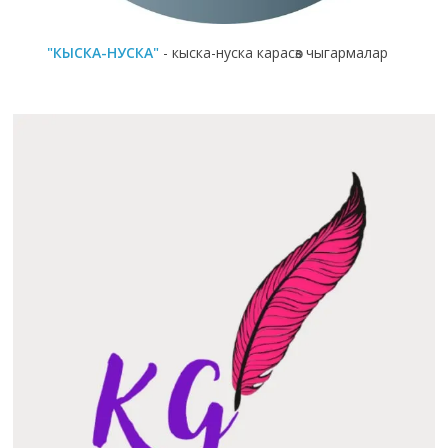
"КЫСКА-НУСКА"
- кыска-нуска карасөз чыгармалар