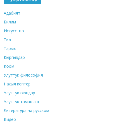
Адабият
Билим
Искусство
Тил
Тарых
Кыргыздар
Коом
Улуттук философия
Накыл кептер
Улуттук оюндар
Улуттук тамак-аш
Литература на русском
Видео