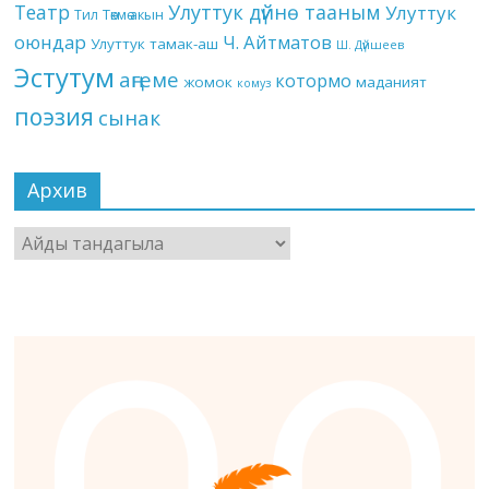
Театр
Улуттук дүйнө тааным
Улуттук
Төкмө акын
Тил
оюндар
Ч. Айтматов
Улуттук тамак-аш
Ш. Дүйшеев
Эстутум
аңгеме
котормо
жомок
маданият
комуз
поэзия
сынак
Архив
Архив