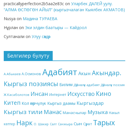
practicallyperfection2b5aa2e83c
on
Уларбек ДАЛЕЙ уулу.
“АЛМА ӨСПӨГӨН АЙЫЛ” (кыргызчалаган Кыялбек АКМАТОВ)
Nusya
on
Мадина ТУРАЕВА
Нұрлан
on
Эки элдин баатыры — Кайдоол
Султанали
on
Улуу сөздөр
Белгилер булуту
Адабият
Акындар.
Акын
А.Осмонов
А.Абыкаев
Кыргыз поэзиясы
Билим
Дүйнөлүк адабият
Дүйнөлүк поэзия
Кино
Инсан
Искусство
Интернет
Ж.Касаболотов
Китеп
Кыргыздар
Кол өнөрчүлүк
Кыргыз даамы
Кыргыз тили
Манас
Музыка
Манасчылар
Накыл
Тарых
Нарк
Сын
кептер
Сүрөт
О. Шакир
Салт
Санжыра