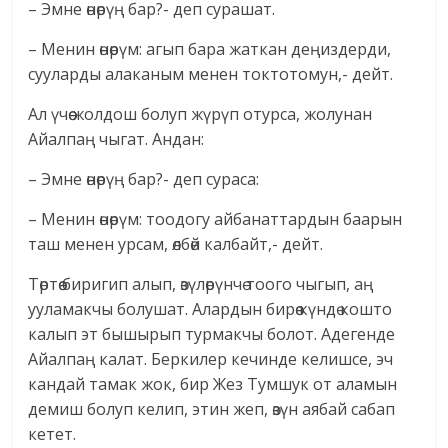
– Эмне өнөрүң бар?- деп сурашат.
– Менин өнөрүм: агып бара жаткан деңиздерди,
сууларды алаканым менен токтотомун,- дейт.
Ал үчөө жолдош болуп жүрүп отурса, жолунан
Айалпаң чыгат. Андан:
– Эмне өнөрүң бар?- деп сураса:
– Менин өнөрүм: тоодогу айбанаттардын баарын
таш менен урсам, өлбөй калбайт,- дейт.
Төртөө биригип алып, өзүлөрүнчө тоого чыгып, аң
ууламакчы болушат. Алардын бирөө күндө кошто
калып эт бышырып турмакчы болот. Адегенде
Айалпаң калат. Беркилер кечинде келишсе, эч
кандай тамак жок, бир Жез Тумшук от аламын
демиш болуп келип, этин жеп, өзүн аябай сабап
кетет.