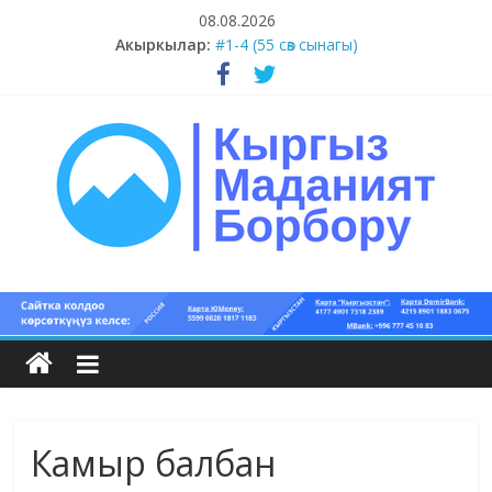
Skip
08.08.2026
to
Акыркылар:
#1-4 (55 сөз сынагы)
content
#13-14 (55 сөз сынагы)
#11-12 (55 сөз сынагы)
#9-10 (55 сөз сынагы)
#5-8 (55 сөз сынагы)
Кыргыз
маданият
борбору
Камыр балбан
Кыргыз
маданияты