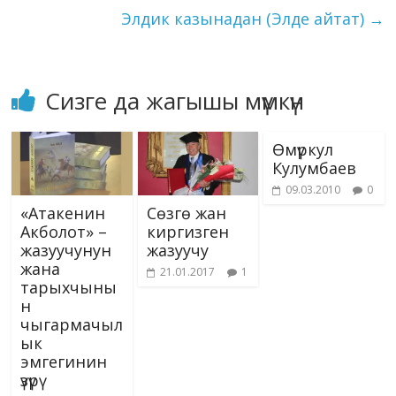
ni
k
Элдик казынадан (Элде айтат)
→
ki
Сизге да жагышы мүмкүн
Өмүркул
Кулумбаев
09.03.2010
0
«Атакенин
Сөзгө жан
Акболот» –
киргизген
жазуучунун
жазуучу
жана
21.01.2017
1
тарыхчыны
н
чыгармачыл
ык
эмгегинин
үзүрү