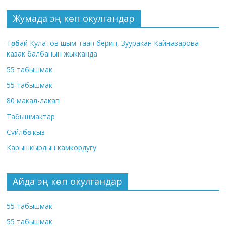
Жумада эң көп окулгандар
Төрөбай Кулатов шым таап берип, Зууракан Кайназарова
казак балбанын жыкканда
55 табышмак
55 табышмак
80 макал-лакап
Табышмактар
Сүйлөбөс кыз
Карышкырдын камкордугу
Айда эң көп окулгандар
55 табышмак
55 табышмак