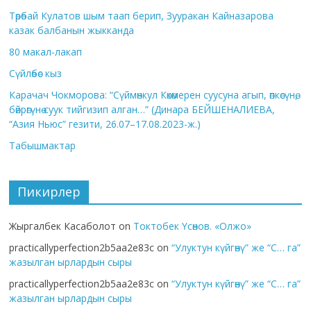
Төрөбай Кулатов шым таап берип, Зууракан Кайназарова
казак балбанын жыкканда
80 макал-лакап
Сүйлөбөс кыз
Карачач Чокморова: “Сүймөнкул Көкөмерен суусуна агып, өпкөсүнө,
бөйрөгүнө суук тийгизип алган…” (Динара БЕЙШЕНАЛИЕВА,
“Азия Ньюс” гезити, 26.07–17.08.2023-ж.)
Табышмактар
Пикирлер
Жыргалбек Касаболот
on
Токтобек Үсөнов. «Олжо»
practicallyperfection2b5aa2e83c
on
“Улуктун күйгөнү” же “С… га”
жазылган ырлардын сыры
practicallyperfection2b5aa2e83c
on
“Улуктун күйгөнү” же “С… га”
жазылган ырлардын сыры