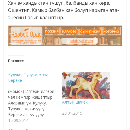
Хан өзү хандыктан түшүп, балбанды хан көтөрөт.
Ошентип, Камыр балбан хан болуп карыган ата-
энесин багып калыптыр.
Похожее
Кулуке, Туруке жана
Береке
(жомок) Илгери-илгери
чал кемпир жашаптыр.
Алтын шакек
Алардын үч: Кулуку,
Туруке, эң кичүүсү
23.01.2015
Береке аттуу уулу
болуптур. Бир күнү чал
15.09.2014
- кемпир балдарын