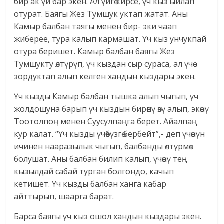
бир ак үй бар экен. Ал үйгө кирсе, үч кыз ыйлап
отурат. Баягы Жез Тумшук уктап жатат. Аны
Камыр балбан таягы менен бир- эки чаап
жиберее, тура калып кармашат. Үч кыз унчукпай
отура беришет. Камыр балбан баягы Жез
Тумшукту өлтүрүп, үч кыздан сыр сураса, ал үчөө
зордуктап алып келген хандын кыздары экен.
Үч кызды Камыр балбан тышка алып чыгып, үч
жолдошуна барып үч кыздын бирөөнү өзү алып, экөөнү
Тоотолпоң менен Суусулпаңга берет. Айалпаң
кур калат. “Үч кызды үчөөбүзгө бербейт”,- деп үчөөнүн
ичинен нааразылык чыгып, балбанды өлтүрмөк
болушат. Аны балбан билип калып, үчөөнү тең
кызылдай сабай турган болгондо, качып
кетишет. Үч кызды балбан ханга кабар
айттырып, шаарга барат.
Барса баягы үч кыз ошол хандын кыздары экен.