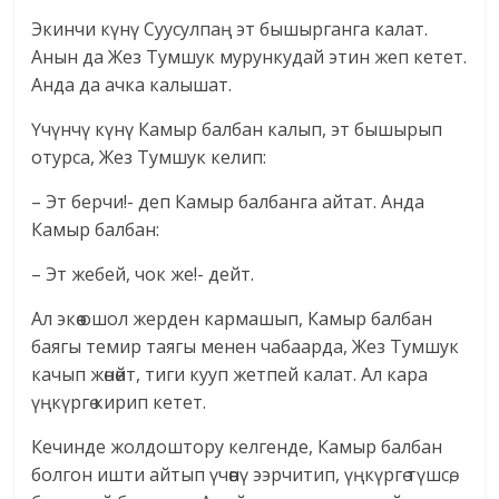
Экинчи күнү Суусулпаң эт бышырганга калат.
Анын да Жез Тумшук мурункудай этин жеп кетет.
Анда да ачка калышат.
Үчүнчү күнү Камыр балбан калып, эт бышырып
отурса, Жез Тумшук келип:
– Эт берчи!- деп Камыр балбанга айтат. Анда
Камыр балбан:
– Эт жебей, чок же!- дейт.
Ал экөө ошол жерден кармашып, Камыр балбан
баягы темир таягы менен чабаарда, Жез Тумшук
качып жөнөйт, тиги кууп жетпей калат. Ал кара
үңкүргө кирип кетет.
Кечинде жолдоштору келгенде, Камыр балбан
болгон ишти айтып үчөөнү ээрчитип, үңкүргө түшсө,