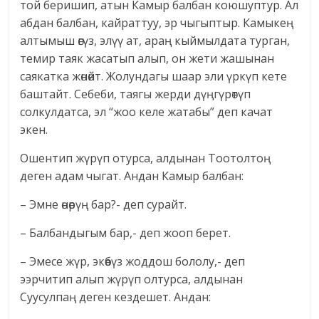
той беришип, атын Камыр балбан коюшуптур. Ал
абдан балбан, кайраттуу, эр чыгыптыр. Камыкең
алтымыш өгүз, элүү ат, араң кыймылдата турган,
темир таяк жасатып алып, он жети жашынан
саякатка жөнөйт. Жолундагы шаар эли үркүп кете
баштайт. Себеби, таягы жерди дүңгүрөтүп
солкулдатса, эл “жоо келе жатабы” деп качат
экен.
Ошентип жүрүп отурса, алдынан Тоотолтоң
деген адам чыгат. Андан Камыр балбан:
– Эмне өнөрүң бар?- деп сурайт.
– Балбандыгым бар,- деп жооп берет.
– Эмесе жүр, экөөбүз жоддош бололу,- деп
ээрчитип алып жүрүп олтурса, алдынан
Суусулпаң деген кездешет. Андан: