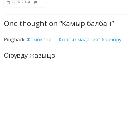
22.07.2014
1
One thought on “
Камыр балбан
”
Pingback:
Жомоктор — Кыргыз маданият борбору
Оюңузду жазыңыз