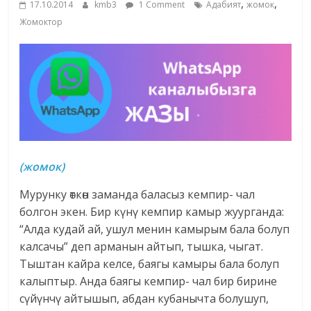
,
,
17.10.2014
kmb3
1 Comment
Адабият
жомок
жана
Жомоктор
адабияты
(жомок)
Мурунку өткөн заманда баласыз кемпир- чал
болгон экен. Бир күнү кемпир камыр жуурганда:
“Алда кудай ай, ушул менин камырым бала болуп
калсачы” деп арманын айтып, тышка, чыгат.
Тыштан кайра келсе, баягы камыры бала болуп
калыптыр. Анда баягы кемпир- чал бир бирине
сүйүнчү айтышып, абдан кубанычта болушуп,