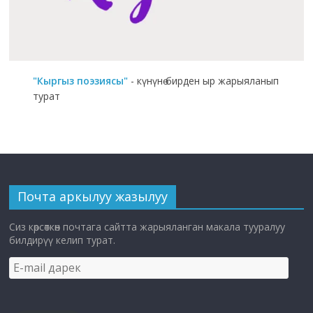
"Кыргыз поэзиясы"
- күнүнө бирден ыр жарыяланып
турат
Почта аркылуу жазылуу
Сиз көрсөткөн почтага сайтта жарыяланган макала тууралуу
билдирүү келип турат.
E-
mail
дарек