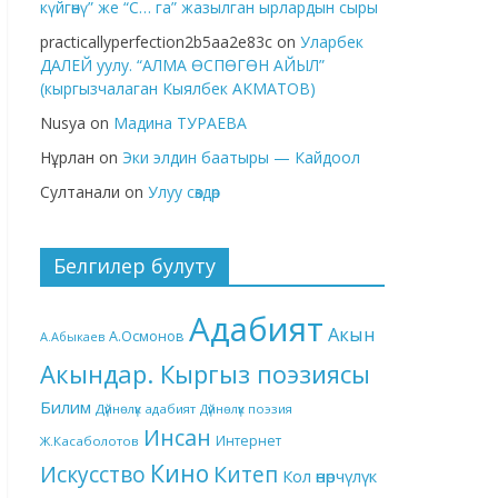
күйгөнү” же “С… га” жазылган ырлардын сыры
practicallyperfection2b5aa2e83c
on
Уларбек
ДАЛЕЙ уулу. “АЛМА ӨСПӨГӨН АЙЫЛ”
(кыргызчалаган Кыялбек АКМАТОВ)
Nusya
on
Мадина ТУРАЕВА
Нұрлан
on
Эки элдин баатыры — Кайдоол
Султанали
on
Улуу сөздөр
Белгилер булуту
Адабият
Акын
А.Осмонов
А.Абыкаев
Акындар. Кыргыз поэзиясы
Билим
Дүйнөлүк адабият
Дүйнөлүк поэзия
Инсан
Интернет
Ж.Касаболотов
Кино
Китеп
Искусство
Кол өнөрчүлүк