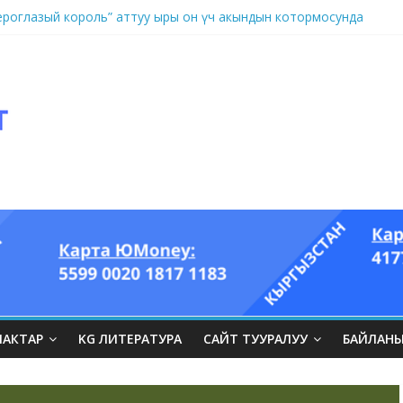
оглазый король” аттуу ыры он үч акындын котормосунда
ЛАКТАР
KG ЛИТЕРАТУРА
САЙТ ТУУРАЛУУ
БАЙЛАН