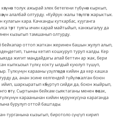
көгүнөн толук ажырай элек бетегени түбүнөн кыркып,
зүн алалбай олтурду. «Куйрук-жалы төгүлгөн жарыктык.
н кулагын кара. Качканды куткарбас, кууганга
алса төрт туягы ичин карай майтыйып, канжыгалуу да
ичинен кызыгып тамшанып олтурду.
 бейкапар оттоп жаткан жеринен башын жулуп алып,
рдеңдетип, тынчы кетип кошкуруп туруп калды. Кер
кыязда жигит маңдайдагы апай беттин ар жак, бери
кан кыпкызыл түлкү кокту ылдый куюлуп түшүп,
р. Түлкүнүн карааны үзүлгөндөн кийин да кер кашка
урду да, анан эсине келгендей түйүлө калган боюн
н ийип, шаркыратып көбүртүп сийди да, боюн жыйрып,
о өттү. Сыртынан бейкам сыяктаганы менен өтө сак,
н түлкүнүн караанынан кийин мурункусуна караганда
алына бурулуп оттой баштады.
кан-турганына кызыгып, биротоло сүңгүп кирип