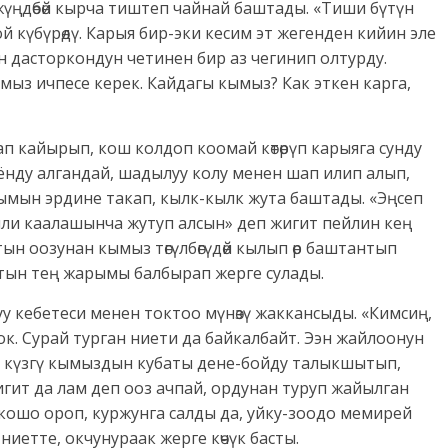
жүңдөбөй кырча тиштеп чайнай баштады. «Тиши бүтүн
 күбүрөдү. Карыя бир-эки кесим эт жегенден кийин эле
 дасторкондун четинен бир аз чегинип олтурду.
кымыз ичпесе керек. Кайдагы кымыз? Как эткен карга,
п кайырып, кош колдоп коомай көтөрүп карыяга сунду
оёнду алгандай, шадылуу колу менен шап илип алып,
рымын эрдине такап, кылк-кылк жута баштады. «Эңсеп
ейли каалашынча жутуп алсын» деп жигит пейлин кең
н оозунан кымыз төгүлбөгүдөй кылып өр баштантып
тын тең жарымы балбырап жерге сулады.
у кебетеси менен токтоо мүнөзү жаккансыды. «Кимсиң,
ок. Сурай турган ниети да байкалбайт. Ээн жайлоонун
н күзгү кымыздын кубаты дене-бойду талыкшытып,
гит да лам деп ооз ачпай, ордунан туруп жайылган
кошо ороп, куржунга салды да, уйку-зоодо мемирей
иетте, окчунураак жерге көчүк басты.