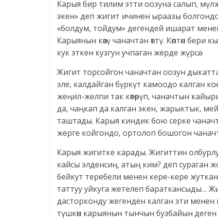
Карыя бир тилим этти оозуна салып, мүл
экен» деп жигит ичинен ыраазы болгондой
«болдум, тойдум» дегендей ишарат менен
Карыянын көзү чаначтан өттү. Көптөн бери 
кук эткен кузгун учпаган жерде жүрсө.
Жигит торсойгон чаначтан оозун дыкатта
эле, калдайган бүркүт камоодо калган к
жеңил-желпи так көтөрүп, чаначтын кайы
да, чаңкап да калган экен, жарыктык, м
таштады. Карыя киндик бою серке чаначты
жерге койгондо, ортолоп бошогон чанач
Карыя жигитке карады. Жигиттин олбурлу
кайсы элденсиң, атың ким? деп сураган ж
бейкут теребели менен кере-кере жутка
таттуу уйкуга жетелеп бараткансыды… Жи
дасторконду жегенден калган эти менен 
түшкөн карыянын тынчын бузбайын деген н