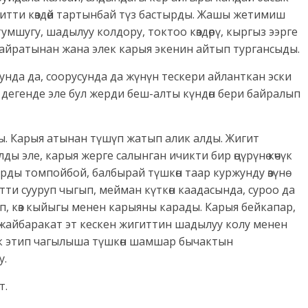
итти көздөй тартынбай түз бастырды. Жашы жетимиш
тумшугу, шадылуу колдору, токтоо көздөрү, кыргыз ээрге
кайратынан жана элек карыя экенин айтып тургансыды.
да да, соорусунда да жүнүн тескери айланткан эски
и дегенде эле бул жерди беш-алты күндөн бери байралып
ы. Карыя атынан түшүп жатып алик алды. Жигит
ы эле, карыя жерге салынган ичикти бир өңүрүнө көчүк
рды томпойбой, балбырай түшкөн таар куржунду өзүнө
 этти сууруп чыгып, мейман күткөн каадасында, суроо да
тып, көз кыйыгы менен карыяны карады. Карыя бейкапар,
на жайбаракат эт кескен жигиттин шадылуу колу менен
рк этип чагылыша түшкөн шамшар бычактын
у.
т.