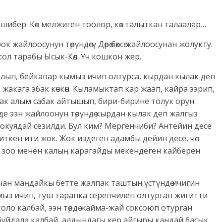
и шибер. Көк мелжиген тоолор, көз талыткан талаалар…
ок жайлоосунун төрүндөгү Дөрө бөксө жайлоосунан жолукту.
сол тарабы Ысык-Көл. Үч кошкон жер.
салып, бейкапар кымыз ичип олтурса, кырдан кылак деп
жакага эбак көчкөн. Кыламыктап кар жаап, кайра ээрип,
дак алым сабак айтышып, бири-бирине толук орун
е ээн жайлоонун төрүндө кырдан кылак деп жалгыз
окуядай сезилди. Бул ким? Мергенчиби? Антейин десе
эрчиткен ити жок. Жок издеген адамбы дейин десе, чөп
өк зоо менен калың карагайды мекендеген кайберен
чан маңдайкы бетте жалпак таштын үстүндө ичигин
ыз ичип, туш тарапка серепчилеп олтурган жигитти
толо калбай, ээн төрдө жайма-жай соксоюп отурган
 буйдала калбай, алдындагы кер айгыры кандай басык