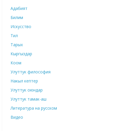
Адабият
Билим
Искусство
Тил
Тарых
Кыргыздар
Коом
Улуттук философия
Накыл кептер
Улуттук оюндар
Улуттук тамак-аш
Литература на русском
Видео