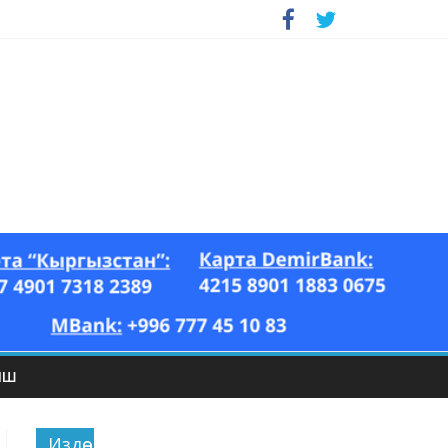
ЫШ
Издөө