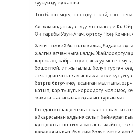
суунун өңү көк кашка…
Тоо башы мөңгү, тоо төшү токой, тоо этег
Ал экөө мындан жүз элүү жыл илгери Көк-Ойр
Оң тарабы Узун-Агач, ортосу Чоң-Кемин, 
Жигит тескей беттеги калың бадалга көз 
жалгыз атчан чыга калды. Жайлоодогулар 
кар жаап, кайра ээрип, жылуу менен муз
бошотпой, ит жыгылыш болуп турган кезд
атчандын чыга калышы жигитке күтүүсүз 
бөктөргөн бөктөрүнчөгү, асынган мылтыгы, э
катып, кар түшүп, короодогу мал эмес, к
жакага – алысын чөпкө качып турган чак.
Кырдан кылак деп чыга калган жалгыз ат
айкарасынан алдына салып беймарал кым
көргөндө атынын тизгинин аста жыйып, ток
караанды көрүп, бул ким болуп кетти деп