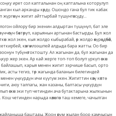
, соңку ирет сол капталынан оң капталына которулуп
нган кыл арканды көрдү. Ошондо гана бул тик кабак
ып жүргөнүн жигит айттырбай түшүнгөнсүдү…
ойлогон ойлору бир экенин алдыртан түшүнүп, бат эле
үнчөгүн бөктөрүп, карыянын артынан бастырды. Бул жол
өн жол экен, кыя жолдо кыбырабай, өр жолдо өкүрөңдөбөй,
ткирбей, көзгө илээшпей алдыда бара жатты. Оо бир
 зоонун түбүнө токтошту. Ал жагынан да, бул жагынан да
ңкур жер экен. Ар кай жерге топ-топ болуп үркүп өскөн
 байлашып, карыя менен жигит ээрчише басып, орто
ийик, асты тегиз, төр жагында баланын билегиндей
нен үңкүрдүн ичи күүгүм экен. Жигиттин көзү көптө
чиги, аюу талпагы, жан казаны, балтасы үңкүрдүн
лып өскөн эки түп четиндин ача бутактарына жылкынын
Кош четинден нарыда көөлөнгөн таш кемеге, чачылган
дей жайланыша баштады. Жоон өрүм жылан боор камчысын