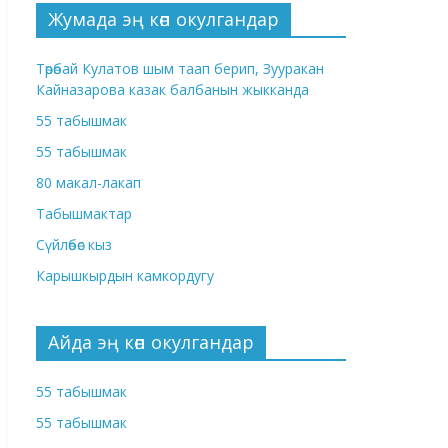
Жумада эң көп окулгандар
Төрөбай Кулатов шым таап берип, Зууракан
Кайназарова казак балбанын жыкканда
55 табышмак
55 табышмак
80 макал-лакап
Табышмактар
Сүйлөбөс кыз
Карышкырдын камкордугу
Айда эң көп окулгандар
55 табышмак
55 табышмак