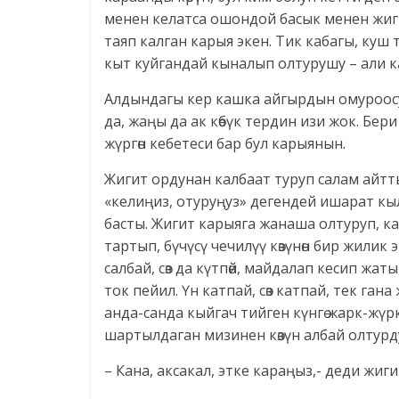
менен келатса ошондой басык менен жиг
таяп калган карыя экен. Тик кабагы, куш 
кыт куйгандай кыналып олтурушу – али 
Алдындагы кер кашка айгырдын омуроосун
да, жаңы да ак көбүк тердин изи жок. Бер
жүргөн кебетеси бар бул карыянын.
Жигит ордунан калбаат туруп салам айтт
«келиңиз, отуруңуз» дегендей ишарат кылд
басты. Жигит карыяга жанаша олтуруп, ка
тартып, бүчүсү чечилүү көзүнөн бир жилик
салбай, сөз да күтпөй, майдалап кесип жа
ток пейил. Үн катпай, сөз катпай, тек га
анда-санда кыйгач тийген күнгө жарк-жү
шартылдаган мизинен көзүн албай олтурд
– Кана, аксакал, этке караңыз,- деди жиги