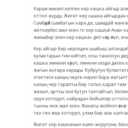
Карыя минип келген кер кашка айгыр али 
оттоп жүрдү. Жигит кер кашка айгырдан кө
Сүмбөдөй сымбатын кара да, шамдай жанга
жеткирбес мал экен го кер кашка! Анан к
жаныбар экен кер кашка» деп көзү өтүп, 
Кер айгыр бир нерседен шыбыш алгандай
кулактарын тикчийтип, кош таноосун де
кашка эмнени көрүп, эмнени сезди деген 
жагын аңтара карады. Куйругун булактат
этектеги калың черге кирип бара жатыпты
калың чер тарапты бир топко карап тим т
жазып, арткы эки бутун талтайтып, бели
орун которуп, кайрадан бейкапар оттогонг
тынчы жок мал экен. Жанагы жойлоп өткө
тез-тез жер которуп, улам бир жак капт
Жигит кер кашканын кыял-жоругуна, бас