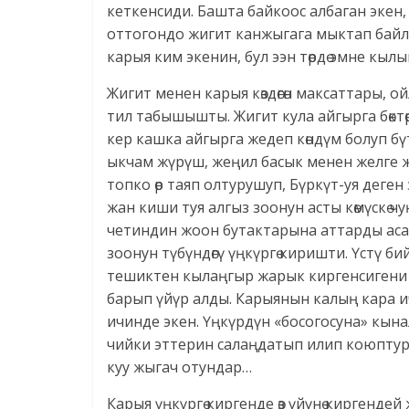
кеткенсиди. Башта байкоос албаган экен
оттогондо жигит канжыгага мыктап байла
карыя ким экенин, бул ээн төрдө эмне кыл
Жигит менен карыя көздөгөн максаттары, 
тил табышышты. Жигит кула айгырга бөктөр
кер кашка айгырга жедеп көндүм болуп бүтк
ыкчам жүрүш, жеңил басык менен желге же
топко өр таяп олтурушуп, Бүркүт-уя деген
жан киши туя алгыз зоонун асты көмүскө чу
четиндин жоон бутактарына аттарды аса
зоонун түбүндөгү үңкүргө киришти. Үстү б
тешиктен кылаңгыр жарык киргенсигени ме
барып үйүр алды. Карыянын калың кара и
ичинде экен. Үңкүрдүн «босогосуна» кына
чийки эттерин салаңдатып илип коюптур. 
куу жыгач отундар…
Карыя үңкүргө киргенде өз үйүнө кирген