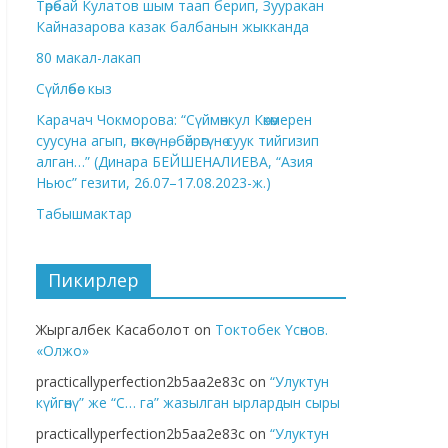
Төрөбай Кулатов шым таап берип, Зууракан
Кайназарова казак балбанын жыкканда
80 макал-лакап
Сүйлөбөс кыз
Карачач Чокморова: “Сүймөнкул Көкөмерен
суусуна агып, өпкөсүнө, бөйрөгүнө суук тийгизип
алган…” (Динара БЕЙШЕНАЛИЕВА, “Азия
Ньюс” гезити, 26.07–17.08.2023-ж.)
Табышмактар
Пикирлер
Жыргалбек Касаболот
on
Токтобек Үсөнов.
«Олжо»
practicallyperfection2b5aa2e83c
on
“Улуктун
күйгөнү” же “С… га” жазылган ырлардын сыры
practicallyperfection2b5aa2e83c
on
“Улуктун