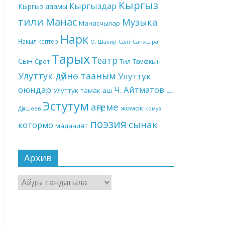
Кыргыз
Кыргыздар
Кыргыз даамы
тили
Манас
Музыка
Манасчылар
Нарк
Накыл кептер
О. Шакир
Салт
Санжыра
Тарых
Театр
Сын
Төкмө акын
Сүрөт
Тил
Улуттук дүйнө тааным
Улуттук
оюндар
Ч. Айтматов
Улуттук тамак-аш
Ш.
Эстутум
аңгеме
жомок
Дүйшеев
комуз
поэзия
сынак
котормо
маданият
Архив
Архив