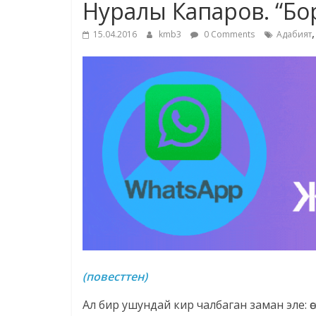
Нуралы Капаров. “Бо
15.04.2016
kmb3
0 Comments
Адабият
(повесттен)
Ал бир ушундай кир чалбаган заман эле: өс