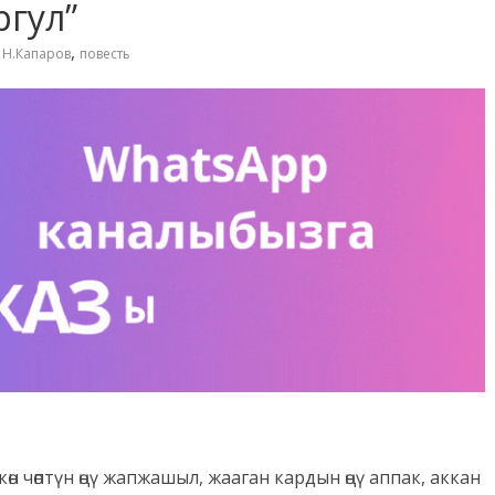
ргул”
,
,
Н.Капаров
повесть
көн чөптүн өңү жапжашыл, жааган кардын өңү аппак, аккан