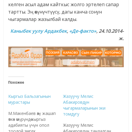
келген асыл адам кайткыс жолго эртелеп сапар
тартты. Эң өкүнүчтүүсү, дагы канча сонун
чыгармалар жазылбай калды.
Каныбек уулу Ардакбек
,
«Де-факто»
, 24.10.2014-
ж.
Похожее
Кыргыз Бальзагынын
Жазуучу Мелис
мурастары
Абакировдун
чыгармаларынын эки
М.Макенбаев өзү жашап
томдугу
өткөн өмүрүндө кыргыз
адабияты үчүн опол
Жазуучу Мелис
тоодой эмгек
Абакировдун тандалган