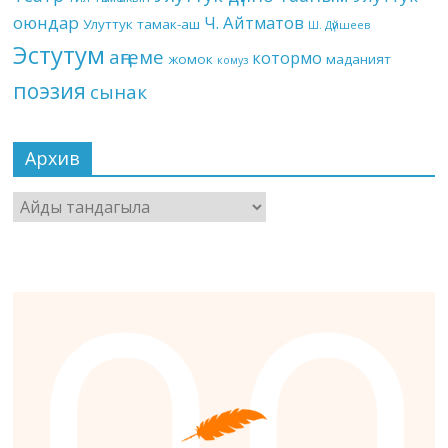
оюндар
Ч. Айтматов
Улуттук тамак-аш
Ш. Дүйшеев
Эстутум
аңгеме
котормо
жомок
маданият
комуз
поэзия
сынак
Архив
Архив