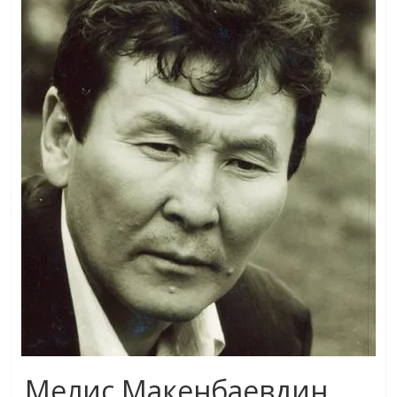
маданияты
жана
адабияты
Мелис Макенбаевдин