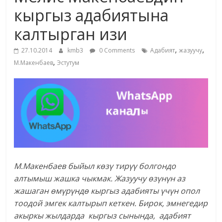
кыргыз адабиятына
калтырган изи
,
,
27.10.2014
kmb3
0 Comments
Адабият
жазуучу
,
М.Макенбаев
Эстутум
М.Макенбаев быйыл көзү тирүү болгондо
алтымыш жашка чыкмак. Жазуучу өзүнүн аз
жашаган өмүрүндө кыргыз адабияты үчүн опол
тоодой эмгек калтырып кеткен. Бирок, эмнегедир
акыркы жылдарда кыргыз сынында, адабият