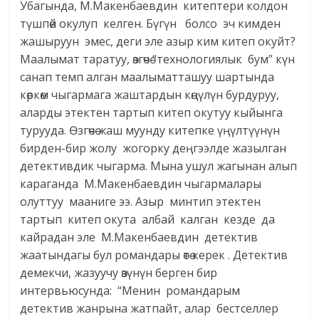
Убагында, М.Макенбаевдин китептери колдон
түшпөй окулуп келген. Бүгүн болсо эч кимден
жашыруун эмес, деги эле азыр ким китеп окуйт?
Маалымат таратуу, өзгөчө “технологиялык бум” күн
санап темп алган маалыматташуу шартында
көркөм чыгармага жаштардын көңүлүн бурдуруу,
аларды этектен тартып китеп окутуу кыйынга
турууда. Өзгөчө жаш муунду китепке үңүлтүүнүн
бирден-бир жолу жогорку деңгээлде жазылган
детективдик чыгарма. Мына ушул жагынан алып
караганда М.Макенбаевдин чыгармалары
олуттуу мааниге ээ. Азыр минтип этектен
тартып китеп окута албай калган кезде да
кайрадан эле М.Макенбаевдин детектив
жаатындагы бул романдары өтө керек . Детектив
демекчи, жазуучу өзүнүн берген бир
интервьюсунда: “Менин романдарым
детектив жанрына жатпайт, алар бестселлер