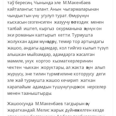
таў бересиң. Чынында эле М.Макенбаев
кайталангыс талант. Анын чыгармаларынан
чындыктын үнү угулуп турат. Өмүрүнүн
кыскасын сезгенсиген жазуучу өтө тездик менен
талбай иштеп, кыргыз окурманына өзүнүн он
эки романын калтырып кетти. Турмушта
жолуккан адам мүнөздөрү, темир тор артындагы
жашоо, андагы адамдар, кол тийгиз кылып түзүп
алышкан мыйзамдар, адамдарга жасалган
мамиле, укук коргоо кызматкерлеринин
чектен чыккан жоруктары, ал жакта өзүн алып
жүрүүсү, эне тилин түрмө тилине которуусу деги
эле жай турмушта жашоо кечирип жаткан
карапайым адамдын түшүнүгүндө жок нерселер
менен тааныштырды.
Жашоосунда М.Макенбаев тагдырын өзү
жараткандай. Мелис жарык дүйнөгө келген кезде