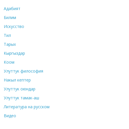
Адабият
Билим
Искусство
Тил
Тарых
Кыргыздар
Коом
Улуттук философия
Накыл кептер
Улуттук оюндар
Улуттук тамак-аш
Литература на русском
Видео