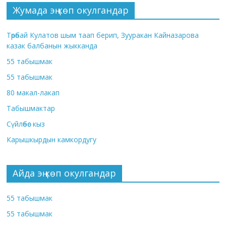
Жумада эң көп окулгандар
Төрөбай Кулатов шым таап берип, Зууракан Кайназарова
казак балбанын жыкканда
55 табышмак
55 табышмак
80 макал-лакап
Табышмактар
Сүйлөбөс кыз
Карышкырдын камкордугу
Айда эң көп окулгандар
55 табышмак
55 табышмак