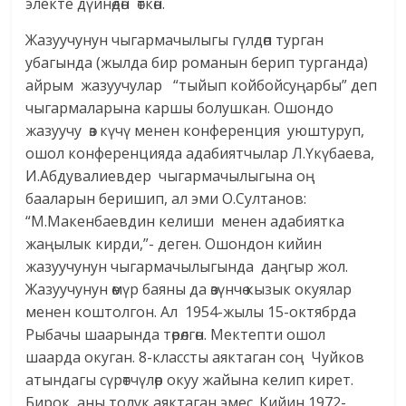
электе дүйнөдөн өткөн.
Жазуучунун чыгармачылыгы гүлдөп турган
убагында (жылда бир романын берип турганда)
айрым жазуучулар “тыйып койбойсуңарбы” деп
чыгармаларына каршы болушкан. Ошондо
жазуучу өз күчү менен конференция уюштуруп,
ошол конференцияда адабиятчылар Л.Үкүбаева,
И.Абдувалиевдер чыгармачылыгына оң
бааларын беришип, ал эми О.Султанов:
“М.Макенбаевдин келиши менен адабиятка
жаңылык кирди,”- деген. Ошондон кийин
жазуучунун чыгармачылыгында даңгыр жол.
Жазуучунун өмүр баяны да өзүнчө кызык окуялар
менен коштолгон. Ал 1954-жылы 15-октябрда
Рыбачы шаарында төрөлгөн. Мектепти ошол
шаарда окуган. 8-классты аяктаган соң Чуйков
атындагы сүрөтчүлөр окуу жайына келип кирет.
Бирок, аны толук аяктаган эмес. Кийин 1972-