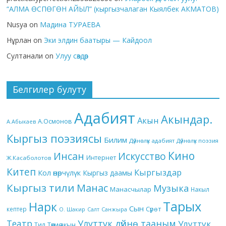
“АЛМА ӨСПӨГӨН АЙЫЛ” (кыргызчалаган Кыялбек АКМАТОВ)
Nusya
on
Мадина ТУРАЕВА
Нұрлан
on
Эки элдин баатыры — Кайдоол
Султанали
on
Улуу сөздөр
Белгилер булуту
Адабият
Акындар.
Акын
А.Осмонов
А.Абыкаев
Кыргыз поэзиясы
Билим
Дүйнөлүк адабият
Дүйнөлүк поэзия
Кино
Инсан
Искусство
Интернет
Ж.Касаболотов
Китеп
Кыргыздар
Кол өнөрчүлүк
Кыргыз даамы
Кыргыз тили
Манас
Музыка
Манасчылар
Накыл
Тарых
Нарк
Сын
кептер
Сүрөт
О. Шакир
Салт
Санжыра
Театр
Улуттук дүйнө тааным
Улуттук
Төкмө акын
Тил