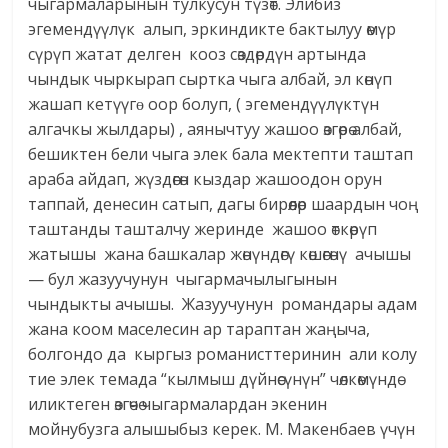
чыгармаларынын тулкусун түзөт. Элибиз
эгемендүүлүк алып, эркиндикте бактылуу өмүр
сүрүп жатат делген кооз сөздөрдүн артында
чындык чыркырап сыртка чыга албай, эл көнүп
жашап кетүүгɵ оор болуп, ( эгемендүүлүктүн
алгачкы жылдары) , аянычтуу жашоо өзгөрө албай,
бешиктен бели чыга элек бала мектепти таштап
араба айдап, жүздөгөн кыздар жашоодон орун
таппай, денесин сатып, дагы бирөөлөр шаардын чоң
таштанды ташталчу жеринде жашоо өткөрүп
жатышы жана башкалар жөнүндөгү көшөгөнү ачышы
— бул жазуучунун чыгармачылыгынын
чындыкты ачышы. Жазуучунун романдары адам
жана коом маселесин ар тараптан жаңыча,
болгондо да кыргыз романисттеринин али колу
тие элек темада “кылмыш дүйнөсүнүн” чөлкөмүндө
иликтеген өзгөчө чыгармалардан экенин
мойнубузга алышыбыз керек. М. Макенбаев үчүн