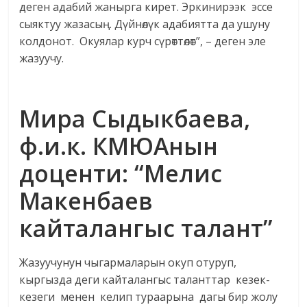
деген адабий жанырга кирет. Эркинирээк эссе
сыяктуу жазасың. Дүйнөлүк адабиятта да ушуну
колдонот. Окуялар курч сүрөттөлөт”, – деген эле
жазуучу.
Мира Сыдыкбаева,
ф.и.к. КМЮАнын
доценти:
“Мелис
Макенбаев
кайталангыс талант”
Жазуучунун чыгармаларын окуп отуруп,
кыргызда деги кайталангыс таланттар кезек-
кезеги менен келип тураарына дагы бир жолу