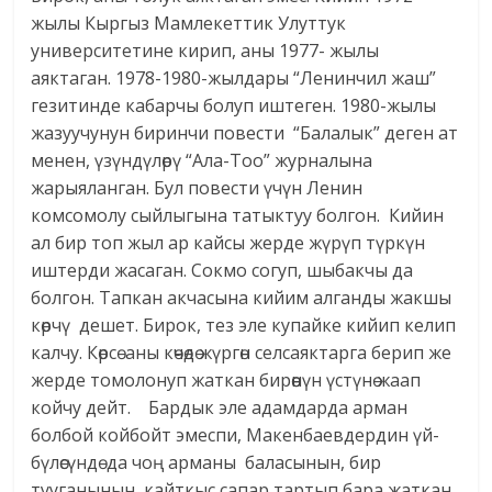
жылы Кыргыз Мамлекеттик Улуттук
университетине кирип, аны 1977- жылы
аяктаган. 1978-1980-жылдары “Ленинчил жаш”
гезитинде кабарчы болуп иштеген. 1980-жылы
жазуучунун биринчи повести “Балалык” деген ат
менен, үзүндүлөрү “Ала-Тоо” журналына
жарыяланган. Бул повести үчүн Ленин
комсомолу сыйлыгына татыктуу болгон. Кийин
ал бир топ жыл ар кайсы жерде жүрүп түркүн
иштерди жасаган. Сокмо согуп, шыбакчы да
болгон. Тапкан акчасына кийим алганды жакшы
көрчү дешет. Бирок, тез эле купайке кийип келип
калчу. Көрсө аны көчөдө жүргөн селсаяктарга берип же
жерде томолонуп жаткан бирөөнүн үстүнө жаап
койчу дейт. Бардык эле адамдарда арман
болбой койбойт эмеспи, Макенбаевдердин үй-
бүлөсүндө да чоң арманы баласынын, бир
тууганынын кайткыс сапар тартып бара жаткан