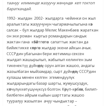
таануу илиминде жазуучу жөнүндө кеп токтоп
бараткандай.
1992- жылдан 2002- жылдарга чейинки он жыл
аралыктагы жазуучунун чыгармачылыгына көз
салсак – бул жылдар Мелис Макенбаев жараткан
он эки роман кыргыз романдарын сандык
жактан гана көбөйтпөстөн сапаттык жактан да
бийиктикке көтөргөн жылдар экени айкын ачык.
СССРдин убагынан бери жетимиш-сексен
жылдап жашырылып, жабылып келинген зым
тикенектүү дүйнөдөгү орун алган жашоо, андагы
жазылбаган мыйзамдар, сырт дүйнөдөгү СССРдин
кулашы менен келген эгемендүүлүк
жылдарындагы базар шарты, жумушсуздук,
көпчүлүккө түшүнүксүз болгон. Көрүп-көрбөгөн, билип-
билбеген айрым кыйын шарттагы жашоо
тууралуу жазылган ачуу чындыктар –