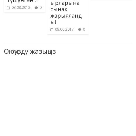
ырларына
03.08.2012
0
сынак
жарыяланд
ы!
09.06.2017
0
Оюңузду жазыңыз