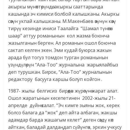
акыркы мүнөттөрүндө, акыркы сааттарында
кашында эч кимиси болбой калышканы. Акыркы
сөзүн укпай калышканы. М.Макенбаев өзүнүн көзү
тирүү кезинде иниси Таалайга “Шамал түнөгөн
шаар” аттуу романынын кол жазма боюнча
жазылганын берген. Ал романын ошол боюнча
сактап келген экен. Эми кудай буюрса жакын
арада бул тогуз томдон турган романынын
үзүндүлөрүн “Ала-Тоо” журналына жарыялайбыз
деп турушкан. Бирок, “Ала-Тоо” журналынын
редактору басууга каршы болуп койгон .
1987- жылы белгисиз бирөөдөн жүрөгүнө жарат алат.
Ошол жаратынын кесепетинен 2002-жылы 21-
апрелде дүйнө салат. “Эч кимге зыяны жок, керек
болсо балага да “жок” деп айта албаган, жакшы
адамдар барда жашагым келет” деген сөздү көп
айткан, баладай далдаңдап сүйүнгөн, эркин учкусу