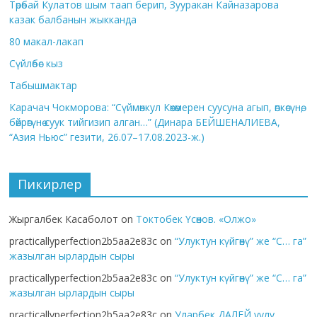
Төрөбай Кулатов шым таап берип, Зууракан Кайназарова
казак балбанын жыкканда
80 макал-лакап
Сүйлөбөс кыз
Табышмактар
Карачач Чокморова: “Сүймөнкул Көкөмерен суусуна агып, өпкөсүнө,
бөйрөгүнө суук тийгизип алган…” (Динара БЕЙШЕНАЛИЕВА,
“Азия Ньюс” гезити, 26.07–17.08.2023-ж.)
Пикирлер
Жыргалбек Касаболот
on
Токтобек Үсөнов. «Олжо»
practicallyperfection2b5aa2e83c
on
“Улуктун күйгөнү” же “С… га”
жазылган ырлардын сыры
practicallyperfection2b5aa2e83c
on
“Улуктун күйгөнү” же “С… га”
жазылган ырлардын сыры
practicallyperfection2b5aa2e83c
on
Уларбек ДАЛЕЙ уулу.