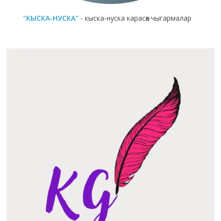
"КЫСКА-НУСКА"
- кыска-нуска карасөз чыгармалар