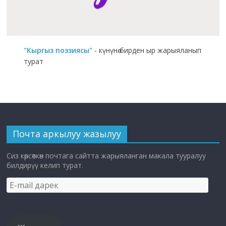
"Кыргыз поэзиясы"
- күнүнө бирден ыр жарыяланып
турат
Почта аркылуу жазылуу
Сиз көрсөткөн почтага сайтта жарыяланган макала тууралуу
билдирүү келип турат.
E-
mail
дарек