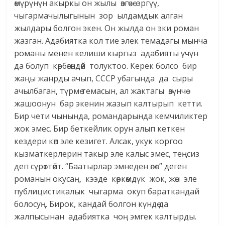
өмүрүнүн акыркы он жылы өзгөчө эргүү,
чыгармачылыгынын зор ылдамдык алган
жылдары болгон экен. Он жылда он эки роман
жазган. Адабиятка кол тие элек темадагы мынча
романы менен келиши кыргыз адабияты үчүн
да болуп көрбөгөндөй толуктоо. Керек болсо бир
жаңы жанрды ачып, СССР убагында да сыры
ачылбаган, түрмө темасын, ал жактагы өзүнчө
жашоонун бар экенин жазып калтырып кетти.
Бир чети чынында, романдарында кемчиликтер
жок эмес. Бир беткейлик орун алып кеткен
кездери көп эле кезигет. Алсак, укук коргоо
кызматкерлерин такыр эле калыс эмес, теңсиз
деп сүрөттөйт. “Баатырлар эмнеден өлөт” деген
романын окусаң, кээде көркөмдүк жок, жөн эле
публицистикалык чыгарма окуп бараткандай
болосуң. Бирок, кандай болгон күндө да
жалпысынан адабиятка чоң эмгек калтырды.