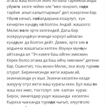
атасы жаш болгон экен. Ал бала тарбиялаганды
үйрөнгөн кезге чейин эле “мен чоңоюп, көчөдөн
тарбия алып калыптырмын” деп эскергени бар.
Үйүнөн качып, көчө балдарына кошулуп, күн
кечирген күндөрү көп болгон. Андай жашоого
Мелис өтө эле эрте келгендей. Дагы бир
эскерүүсүндө түн ичинде коркуп ыйлаган
күндөрүм да болгон дейт. Демек, эрте эле өз
алдынча жашагысы келген. Өзүнүн мүнөзүн
айтканда ал: “Эч кимге баш ийген эмесмин.
Керек болсо атама да баш ийчү эмесмин” дегени
бар. Ошентип, тоң моюн Мелис, эки жолу түрмөгө
отурат. Биринчисинде жети жарым ай,
экинчисинде үч жыл. Экинчи кесилген кезде
жазуучу отуз жети жаш курагы экен. Бул жаш өтө
жаш кез эмес, токтолуп эле калган курак.
Бирок, эмнегедир ушул жашында кесилген.
Кыркка чыкканда түрмөдөн чыгып, элүүгө толо