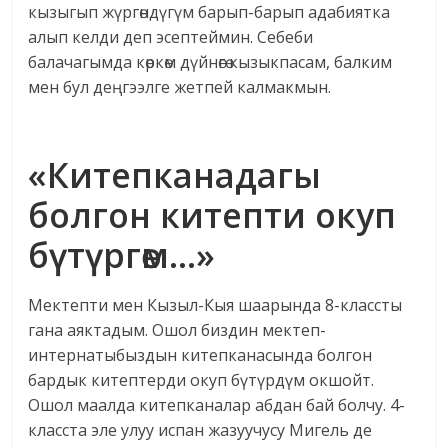
кызыгып жүргөндүгүм барып-барып адабиятка
алып келди деп эсептеймин. Себеби
балачагымда көркөм дүйнөгө кызыкпасам, балким
мен бул деңгээлге жетпей калмакмын.
«Китепканадагы
болгон китепти окуп
бүтүргөм…»
Мектепти мен Кызыл-Кыя шаарында 8-классты
гана аяктадым. Ошол биздин мектеп-
интернатыбыздын китепканасында болгон
бардык китептерди окуп бүтүрдүм окшойт.
Ошол маалда китепканалар абдан бай болчу. 4-
класста эле улуу испан жазуучусу Мигель де