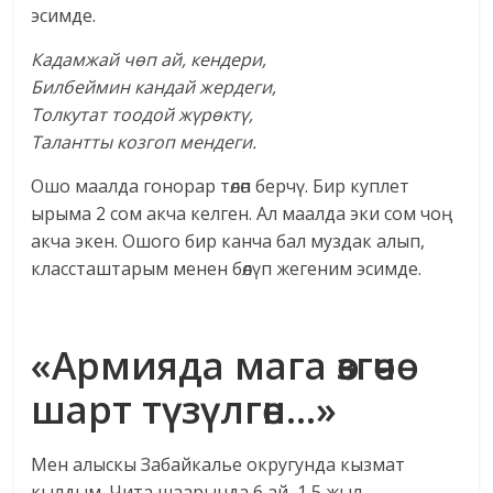
эсимде.
Кадамжай чөп ай, кендери,
Билбеймин кандай жердеги,
Толкутат тоодой жүрөктү,
Талантты козгоп мендеги.
Ошо маалда гонорар төлөп берчү. Бир куплет
ырыма 2 сом акча келген. Ал маалда эки сом чоң
акча экен. Ошого бир канча бал муздак алып,
классташтарым менен бөлүп жегеним эсимде.
«Армияда мага өзгөчө
шарт түзүлгөн…»
Мен алыскы Забайкалье округунда кызмат
кылдым. Чита шаарында 6 ай, 1,5 жыл