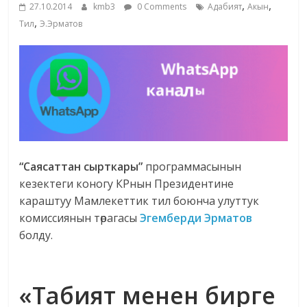
,
,
27.10.2014
kmb3
0 Comments
Адабият
Акын
,
Тил
Э.Эрматов
“Саясаттан сырткары”
программасынын
кезектеги коногу КРнын Президентине
караштуу Мамлекеттик тил боюнча улуттук
комиссиянын төрагасы
Эгемберди Эрматов
болду.
«Табият менен бирге