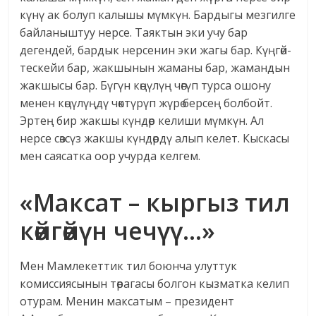
күнү ак болуп калышы мүмкүн. Бардыгы мезгилге
байланыштуу нерсе. Таяктын эки учу бар
дегендей, бардык нерсенин эки жагы бар. Күңгөй-
тескейи бар, жакшынын жаманы бар, жамандын
жакшысы бар. Бүгүн көңүлүң чөгүп турса ошону
менен көңүлүңдү чөктүрүп жүрө берсең болбойт.
Эртең бир жакшы күндөр келиши мүмкүн. Ал
нерсе сөзсүз жакшы күндөрдү алып келет. Кыскасы
мен саясатка оор учурда келгем.
«Максат – кыргыз тил
көйгөйүн чечүү…»
Мен Мамлекеттик тил боюнча улуттук
комиссиясынын төрагасы болгон кызматка келип
отурам. Менин максатым – президент