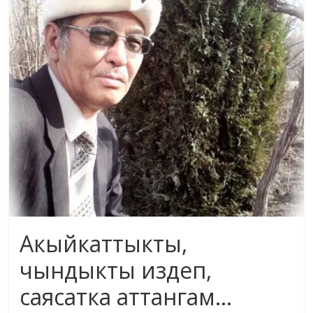
жана
адабияты
Акыйкаттыкты,
чындыкты издеп,
саясатка аттангам…