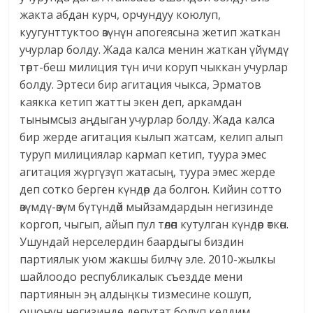
жакта абдан курч, орчундуу коюлуп,
куугунттуктоо өзүнүн апогеясына жетип жаткан
учурлар болду. Жада калса менин жаткан үйүмдү
төрт-беш милиция түн ичи коруп чыккан учурлар
болду. Эртеси бир агитация чыкса, Эрматов
каякка кетип жатты экен деп, аркамдан
тынымсыз аңдыган учурлар болду. Жада калса
бир жерде агитация кылып жатсам, келип алып
туруп милициялар кармап кетип, туура эмес
агитация жүргүзүп жатасың, туура эмес жерде
деп сотко берген күндөр да болгон. Кийин сотто
өзүмдү-өзүм бүтүндөй мыйзамдардын негизинде
коргоп, чыгып, айып пул төлөп кутулган күндөр өткөн.
Ушундай нерселердин баардыгы биздин
партиялык уюм жакшы билчү эле. 2010-жылкы
шайлоодо республикалык съездде мени
партиянын эң алдыңкы тизмесине кошуп,
ошонун негизинде депутат болуп келдим.