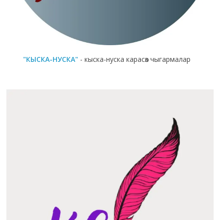
"КЫСКА-НУСКА"
- кыска-нуска карасөз чыгармалар