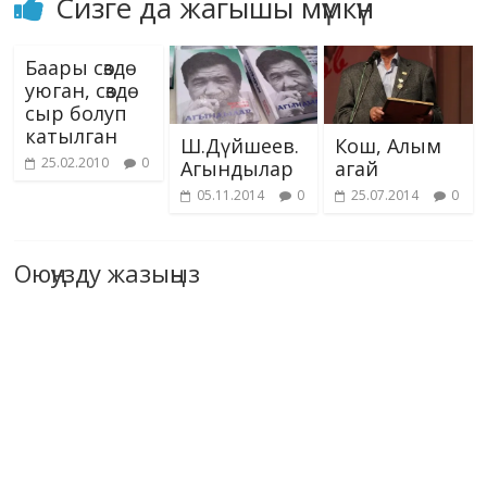
Сизге да жагышы мүмкүн
Баары сөздө
уюган, сөздө
сыр болуп
катылган
Ш.Дүйшеев.
Кош, Алым
25.02.2010
0
Агындылар
агай
05.11.2014
0
25.07.2014
0
Оюңузду жазыңыз