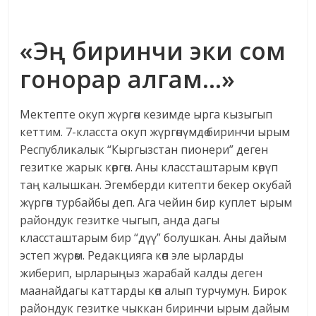
«Эң биринчи эки сом
гонорар алгам…»
Мектепте окуп жүргөн кезимде ырга кызыгып
кеттим. 7-класста окуп жүргөнүмдө биринчи ырым
Республикалык “Кыргызстан пионери” деген
гезитке жарык көргөн. Аны классташтарым көрүп
таң калышкан. Эгемберди китепти бекер окубай
жүргөн турбайбы деп. Ага чейин бир куплет ырым
райондук гезитке чыгып, анда дагы
классташтарым бир “дүү” болушкан. Аны дайым
эстеп жүрөм. Редакцияга көп эле ырларды
жиберип, ырларыңыз жарабай калды деген
маанайдагы каттарды көп алып турчумун. Бирок
райондук гезитке чыккан биринчи ырым дайым