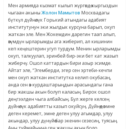
Мен армияда кызмат кылып жүргөндө кыргыздын
чыгаан акыны
Жолон Мамытов
Москвадагы
бүткүл дүйнөлүк Горький атындагы адабият
институтунун эки жылдык курсуна барып, окуп
жаткан эле. Мен Жокемдин дарегин таап алып,
өзүмдүн ырларымды ага жиберип, ал кишинин
кеп кеңештерин угуп турдум. Менин ырларымды
окуп, талкуулап, эринбей бир-эки бет кат жазып
жиберчү. Ошол каттардын бири азыр эсимде.
Айтат эле, “Эгемберди, эгер сен эртеби-кечпи
мен окуп жаткан институтка келип окубасаң,
анда сен өз курдаштарыңдын арасындагы гана
бир жакшы акын болуп каласың. Бирок ошол
деңгээлден чыга албайсың. Бул жерге келсең
дүйнөлүк адабиятты казып окуйсуң. Дүйнөдө эмне
деген керемет, эмне деген улуу агымдар, улуу
акындар, улуу дүнүйө бар экенин сезесиң, туясың.
Аны туймайынча сен жакшы акын боло