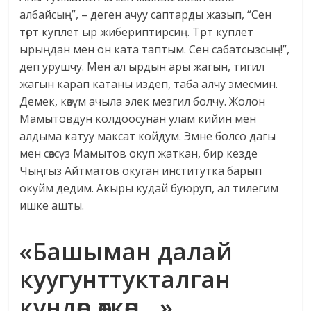
албайсың”, – деген ачуу саптарды жазып, “Сен
төрт куплет ыр жибериптирсиң. Төрт куплет
ырыңдан мен он ката таптым. Сен сабатсызсың!”,
деп урушчу. Мен ал ырдын ары жагын, тигил
жагын карап катаны издеп, таба алчу эмесмин.
Демек, көзүм ачыла элек мезгил болчу. Жолон
Мамытовдун колдоосунан улам кийин мен
алдыма катуу максат койдум. Эмне болсо дагы
мен сөзсүз Мамытов окуп жаткан, бир кезде
Чыңгыз Айтматов окуган институтка барып
окуйм дедим. Акыры кудай буюруп, ал тилегим
ишке ашты.
«Башыман далай
куугунттукталган
күндөр өткөң…»