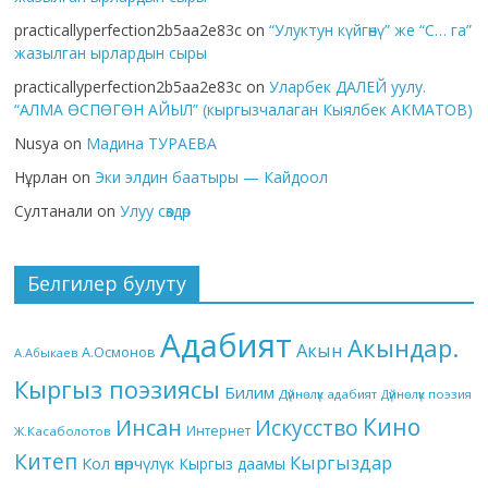
practicallyperfection2b5aa2e83c
on
“Улуктун күйгөнү” же “С… га”
жазылган ырлардын сыры
practicallyperfection2b5aa2e83c
on
Уларбек ДАЛЕЙ уулу.
“АЛМА ӨСПӨГӨН АЙЫЛ” (кыргызчалаган Кыялбек АКМАТОВ)
Nusya
on
Мадина ТУРАЕВА
Нұрлан
on
Эки элдин баатыры — Кайдоол
Султанали
on
Улуу сөздөр
Белгилер булуту
Адабият
Акындар.
Акын
А.Осмонов
А.Абыкаев
Кыргыз поэзиясы
Билим
Дүйнөлүк адабият
Дүйнөлүк поэзия
Кино
Инсан
Искусство
Интернет
Ж.Касаболотов
Китеп
Кыргыздар
Кол өнөрчүлүк
Кыргыз даамы