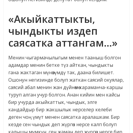
«Акыйкаттыкты,
чындыкты издеп
саясатка аттангам…»
Менин чыгармачылыгым менен тааныш болгон
адамдар менин бетке түз айткан, чындыкты
гана жактаган мүнөзүмдү так, даана билишет.
Ошонун негизинде болуп жаткан саясий окуялар,
саясий абал менин жан дүйнөмө караманча-каршы
туруп алган учур болгон. Анан кийин мен кайсы
бир учурда акыйкаттык, чындык, элге
кандайдыр бир жакшылык нерселер келеби
деген чоң үмүт менен саясатка аралашкам. Бир
кезде сен чындык деп жүргөн нерсе калп болуп
калышы мүмкүн, сен жаман деп жүргөн нерсе бир