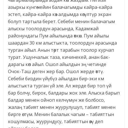
азыркы күнгө чейин балачагымды кайра-кайра
эстеп, кайра-кайра көз алдымда көгүлтүр экран
болуп тартыла берет. Себеби менин балачагым
алыскы тоолордун арасында, Кадамжай
районундагы Пум айылында өткөн. Пум айылы
шаардан 30 км алыстыкта, тоолордун арасында
турган айыл. Анын төрт тарабын тоолор курчап
турат. Ушунчалык таза, кичинекей, анан бак-
дарагы көп айыл. Ошол айылдын эң четинде
Очок-Таш деген жер бар. Ошол жерде өттү.
Себеби биздин үйүбүз айылдан бир-эки км
алыстыкта турган үй эле. Ал жерде бир топ үй
бар болчу, бирок, балдары жок эле. Алыска барып
балдар менен ойноп келчүмүн же болбосо,
жалаң табият менен жуурулушуп, табият менен
бирге өстүм. Менин балалык чагым – табияттын
кошулмасы, жуурундусу, табияттын өзү деп