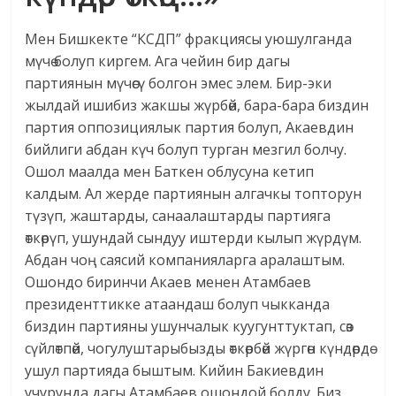
Мен Бишкекте “КСДП” фракциясы уюшулганда
мүчө болуп киргем. Ага чейин бир дагы
партиянын мүчөсү болгон эмес элем. Бир-эки
жылдай ишибиз жакшы жүрбөй, бара-бара биздин
партия оппозициялык партия болуп, Акаевдин
бийлиги абдан күч болуп турган мезгил болчу.
Ошол маалда мен Баткен облусуна кетип
калдым. Ал жерде партиянын алгачкы топторун
түзүп, жаштарды, санаалаштарды партияга
өткөрүп, ушундай сындуу иштерди кылып жүрдүм.
Абдан чоң саясий компанияларга аралаштым.
Ошондо биринчи Акаев менен Атамбаев
президенттикке атаандаш болуп чыкканда
биздин партияны ушунчалык куугунттуктап, сөз
сүйлөтпөй, чогулуштарыбызды өткөрбөй жүргөн күндөрдө
ушул партияда быштым. Кийин Бакиевдин
учурунда дагы Атамбаев ошондой болду. Биз