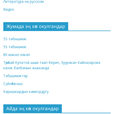
Литература на русском
Видео
Жумада эң көп окулгандар
55 табышмак
55 табышмак
80 макал-лакап
Төрөбай Кулатов шым таап берип, Зууракан Кайназарова
казак балбанын жыкканда
Табышмактар
Сүйлөбөс кыз
Карышкырдын камкордугу
Айда эң көп окулгандар