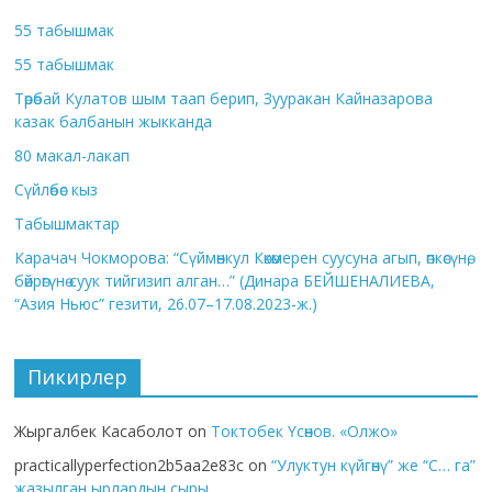
55 табышмак
55 табышмак
Төрөбай Кулатов шым таап берип, Зууракан Кайназарова
казак балбанын жыкканда
80 макал-лакап
Сүйлөбөс кыз
Табышмактар
Карачач Чокморова: “Сүймөнкул Көкөмерен суусуна агып, өпкөсүнө,
бөйрөгүнө суук тийгизип алган…” (Динара БЕЙШЕНАЛИЕВА,
“Азия Ньюс” гезити, 26.07–17.08.2023-ж.)
Пикирлер
Жыргалбек Касаболот
on
Токтобек Үсөнов. «Олжо»
practicallyperfection2b5aa2e83c
on
“Улуктун күйгөнү” же “С… га”
жазылган ырлардын сыры