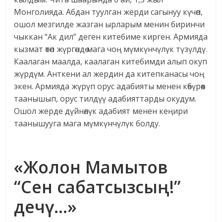
Монголияда. Абдан туулган жерди сагынуу күчөп,
ошол мезгилде жазган ырларым менин биринчи
чыккан “Ак дил” деген китебиме кирген. Армияда
кызмат өтөп жүргөндө мага чоң мүмкүнчүлүк түзүлдү.
Каалаган маалда, каалаган китебимди алып окуп
жүрдүм. Анткени ал жердин да китепканасы чоң
экен. Армияда жүрүп орус адабияты менен көбүрөөк
таанышып, орус тилдүү адабияттарды окудум.
Ошол жерде дүйнөлүк адабият менен кеңири
таанышууга мага мүмкүнчүлүк болду.
«Жолон Мамытов
“Сен сабатсызсың!”
дечү…»