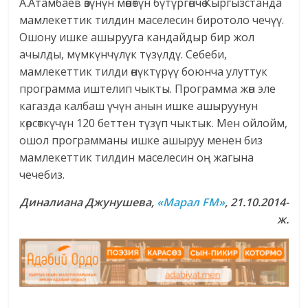
А.Атамбаев өзүнүн мөөнөтүн бүтүргөнчө Кыргызстанда
мамлекеттик тилдин маселесин биротоло чечүү.
Ошону ишке ашырууга кандайдыр бир жол
ачылды, мүмкүнчүлүк түзүлдү. Себеби,
мамлекеттик тилди өнүктүрүү боюнча улуттук
программа иштелип чыкты. Программа жөн эле
кагазда калбаш үчүн анын ишке ашыруунун
көрсөткүчүн 120 беттен түзүп чыктык. Мен ойлойм,
ошол программаны ишке ашыруу менен биз
мамлекеттик тилдин маселесин оң жагына
чечебиз.
Диналиана Джунушева,
«Марал FM»
, 21.10.2014-
ж.