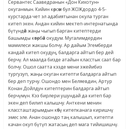
Сервантес Сааведранын «Дон Кихотун»
окуганмын. Кийин көрсөм бул ЖОЖдордо 4-5-
курстарда чет эл адабиятынан окула турган
китеп экен. Андан кийин мектеп-интернатында
бүтүндөй жаңы чыгып барган китептерди
башымды көтөрбөй окудум. Мугалимдердин
мамилеси жакшы болчу. Ар дайым Эгемберди
кандай китеп окудуң, балдарга айтып бер дей
берчү. Ал маалда бизде атайын класстык саат бар
болчу. Ошол саатта кээде мени эжейибиз
тургузуп, жаңы окуган китепти балдарга айтып
бер деп турчу. Ошондо мен Беляевдин, Артур
Конан Дойлдун китептерин балдарга айтып
берчүмүн. Кээ бирлери ушундай да китеп бар
экен деп билип калышчу. Анткени менин
классташтарымдын көбү китепканага киришчү
эмес эле. Анан ошондо таң калышып, китепти
качан окуп бүтүп жатасың деп мага тийишишчү.