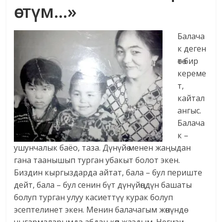
өстүм…»
Балача
к деген
өтө бир
кереме
т,
кайтал
ангыс.
Балача
к –
ушунчалык баёо, таза. Дүнүйө менен жаңыдан
гана таанышып турган убакыт болот экен.
Биздин кыргыздарда айтат, бала – бул периште
дейт, бала – бул сенин бүт дүнүйөңдүн башаты
болуп турган улуу касиеттүү курак болуп
эсептелинет экен. Менин балачагым жөнүндө
чыгармаларымда абдан көп жаздым. Негизи