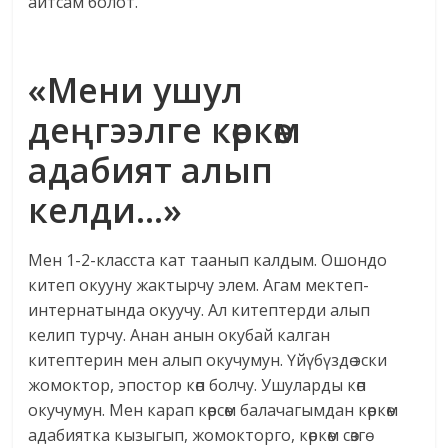
айтсам болот.
«Мени ушул
деңгээлге көркөм
адабият алып
келди…»
Мен 1-2-класста кат таанып калдым. Ошондо
китеп окууну жактырчу элем. Агам мектеп-
интернатында окуучу. Ал китептерди алып
келип турчу. Анан анын окубай калган
китептерин мен алып окучумун. Үйүбүздө эски
жомоктор, эпостор көп болчу. Ушуларды көп
окучумун. Мен карап көрсөм балачагымдан көркөм
адабиятка кызыгып, жомокторго, көркөм сөзгө