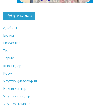
Рубрикалар
Адабият
Билим
Искусство
Тил
Тарых
Кыргыздар
Коом
Улуттук философия
Накыл кептер
Улуттук оюндар
Улуттук тамак-аш