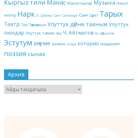
Кыргыз тили
Манас
Музыка
Манасчылар
Накыл
Тарых
Нарк
Сын
кептер
Сүрөт
О. Шакир
Салт
Санжыра
Театр
Улуттук дүйнө тааным
Улуттук
Төкмө акын
Тил
оюндар
Ч. Айтматов
Улуттук тамак-аш
Ш. Дүйшеев
Эстутум
аңгеме
котормо
жомок
маданият
комуз
поэзия
сынак
Архив
Архив