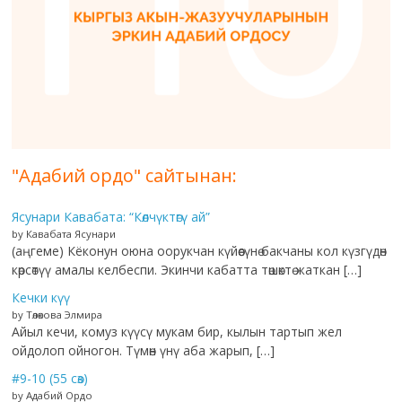
"Адабий ордо" сайтынан:
Ясунари Кавабата: “Көлчүктөгү ай”
by Кавабата Ясунари
(аңгеме) Кёконун оюна оорукчан күйөөсүнө бакчаны кол күзгүдөн
көрсөтүү амалы келбеспи. Экинчи кабатта төшөктө жаткан […]
Кечки күү
by Төлөкова Элмира
Айыл кечи, комуз күүсү мукам бир, кылын тартып жел
ойдолоп ойногон. Түмөн үнү аба жарып, […]
#9-10 (55 сөз)
by Адабий Ордо