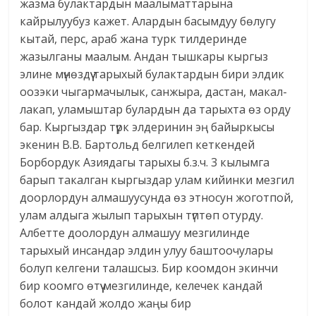
жазма булактардын маалыматтарына
кайрылуубуз кажет. Алардын басымдуу бөлугу
кытай, перс, араб жана турк тилдеринде
жазылганы маалым. Андан тышкары кыргыз
элине мүнөздүү тарыхый булактардын бири элдик
оозэки чыгармачылык, санжыра, дастан, макал-
лакап, уламыштар булардын да тарыхта өз орду
бар. Кыргыздар түрк элдеринин эң байыркысы
экенин В.В. Бартольд белгилеп кеткендей
Борбордук Азиядагы тарыхы б.з.ч. 3 кылымга
барып такалган кыргыздар улам кийинки мезгил
доорлордун алмашуусунда өз этносун жоготпой,
улам алдыга жылып тарыхын түптөп отурду.
Албетте доолордун алмашуу мезгилинде
тарыхый инсандар элдин улуу баштоочулары
болуп келгени талашсыз. Бир коомдон экинчи
бир коомго өтүү мезгилинде, келечек кандай
болот кандай жолдо жаңы бир