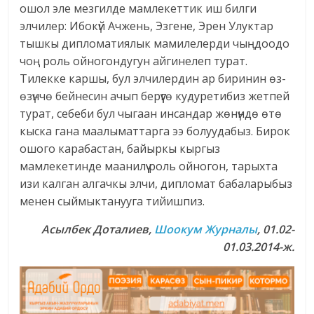
ошол эле мезгилде мамлекеттик иш билги
элчилер: Ибокүй Ачжень, Эзгене, Эрен Улуктар
тышкы дипломатиялык мамилелерди чыңдоодо
чоң роль ойногондугун айгинелеп турат.
Тилекке каршы, бул элчилердин ар биринин өз-
өзүнчө бейнесин ачып берүүгө кудуретибиз жетпей
турат, себеби бул чыгаан инсандар жөнүндө өтө
кыска гана маалыматтарга ээ болуудабыз. Бирок
ошого карабастан, байыркы кыргыз
мамлекетинде маанилүү роль ойногон, тарыхта
изи калган алгачкы элчи, дипломат бабаларыбыз
менен сыймыктанууга тийишпиз.
Асылбек Доталиев,
Шоокум Журналы
, 01.02-
01.03.2014-ж.