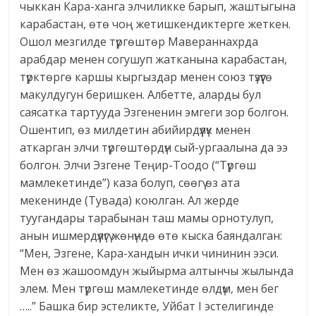
чыккан Кара-ханга элчиликке барып, жаштыгына
карабастан, өтө чоң жетишкендиктерге жеткен.
Ошол мезгилде түргөштөр Мавераннахрда
арабдар менен согушуп жатканына карабастан,
түрктөргө каршы кыргыздар менен союз түзүүгө
макулдугун беришкен. Албетте, аларды бул
саясатка тартууда Эзгененин эмгеги зор болгон.
Ошентип, өз милдетин абийирдүүлүк менен
аткарган элчи түргөштөрдүн сый-ургаалына да ээ
болгон. Элчи Эзгене Теңир-Тоодо (“Түргөш
мамлекетинде”) каза болуп, сөөгү өз ата
мекенинде (Тувада) коюлган. Ал жерде
туугандары тарабынан таш мамы орнотулуп,
анын ишмердүүлүгү жөнүндө өтө кыска баяндалган:
“Мен, Эзгене, Кара-хандын ички чининин ээси.
Мен өз жашоомдун жыйырма алтынчы жылында
элем. Мен түргөш мамлекетинде өлдүм, мен бег
…..” Башка бир эстеликте, Уйбат I эстелигинде