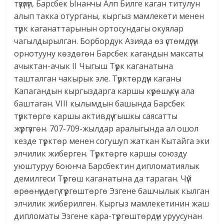
түзүлүп, Барсбек Ынанчы Алп Билге каган титулун
алып такка отурганы, кыргыз мамлекети менен
түрк каганаттарынын ортосундагы окуялар
чагылдырылган. Борбордук Азияда өз үстөмдүгүн
орнотууну көздөгөн Барсбек кагандын максаты
ачыктан-ачык II Чыгыш Түрк каганатына
ташталган чакырык эле. Түрктөрдүн каганы
Капагандын кыргыздарга каршы күрөшү күч ала
баштаган. VIII кылымдын башында Барсбек
түрктөргө каршы активдүү тышкы саясатты
жүргүзгөн. 707-709-жылдар аралыгында ал ошол
кезде түрктөр менен согушуп жаткан Кытайга эки
элчилик жиберген. Түрктөргө каршы союзду
уюштуруу боюнча Барсбектин дипломатиялык
демилгеси Түргөш каганатына да тараган. Чүй
өрөөнүндөгү түргөштөргө Эзгене башчылык кылган
элчилик жиберилген. Кыргыз мамлекетинин жаш
дипломаты Эзгене кара-түргөштөрдүн уруусунан