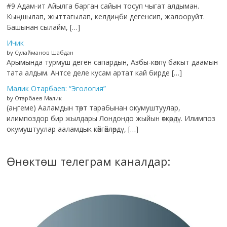
#9 Адам-ит Айылга барган сайын тосуп чыгат алдыман.
Кыңшылап, жыттагылап, келдиңби дегенсип, жалооруйт.
Башынан сылайм, […]
Ичик
by Сулайманов Шабдан
Арымында турмуш деген сапардын, Азбы-көппү бакыт даамын
тата алдым. Антсе деле кусам артат кай бирде […]
Малик Отарбаев: “Эгология”
by Отарбаев Малик
(аңгеме) Ааламдын төрт тарабынан окумуштуулар,
илимпоздор бир жылдары Лондондо жыйын өткөрдү. Илимпоз
окумуштуулар ааламдык көйгөйлөрдү, […]
Өнөктөш телеграм каналдар: