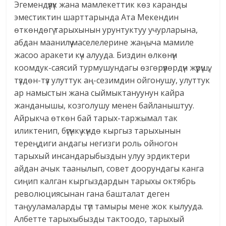
Эгемендүүлүк жана мамлекеттик көз каранды
эместиктин шарттарында Ата Мекендин
өткөндөгү тарыхынын урунтуктуу учурларына,
абдан маанилүү маселелерине жаңыча мамиле
жасоо аракети күч алууда. Биздин өлкөнүн
коомдук-саясий турмушундагы өзгөрүүлөрдүн жүрүшү,
түздөн-түз улуттук аң-сезимдин ойгонушу, улуттук
ар намыстын жана сыймыктануунун кайра
жанданышы, козголушу менен байланыштуу.
Айрыкча өткөн бай тарых-таржымал так
иликтенип, бүгүнкү күндө кыргыз тарыхынын
тереңдиги андагы негизги роль ойногон
тарыхый инсандарыбыздын улуу эрдиктери
айдан ачык таанылып, совет доорундагы канга
сиңип калган кыргыздардын тарыхы октябрь
революциясынан гана башталат деген
таңууламаларды түп тамыры мене жок кылууда.
Албетте тарыхыбызды тактоодо, тарыхый