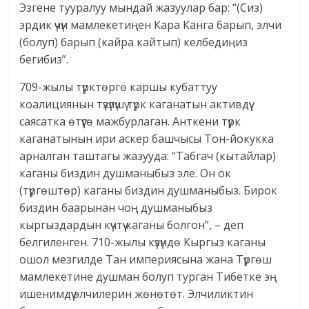
Эзгене тууралуу мындай жазуулар бар: “(Сиз)
эрдик үчүн мамлекетиңен Кара Канга барып, элчи
(болуп) барып (кайра кайтып) келбедиңиз
бегибиз”.
709-жылы түрктөргө каршы кубаттуу
коалициянын түзүлүшү түрк каганатын активдүү
саясатка өтүүгө мажбурлаган. Анткени түрк
каганатынын ири аскер башчысы Тон-йокукка
арналган таштагы жазууда: “Табгач (кытайлар)
каганы биздин душманыбыз эле. Он ок
(түргөштөр) каганы биздин душманыбыз. Бирок
биздин баарынан чоң душманыбыз
кыргыздардын күчтүү каганы болгон”, – деп
белгиленген. 710-жылы күзүндө Кыргыз каганы
ошол мезгилде Тан империясына жана Түргөш
мамлекетине душман болуп турган Тибетке эң
ишенимдүү элчилерин жөнөтөт. Элчиликтин