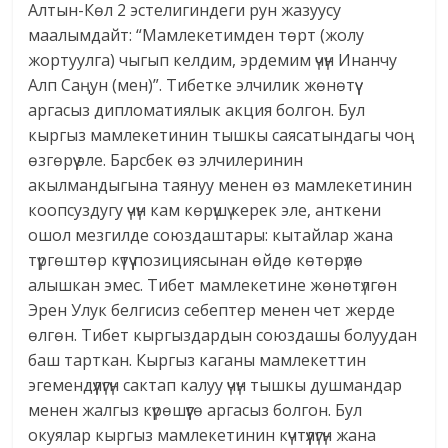
Алтын-Көл 2 эстелигиндеги рун жазуусу
маалымдайт: “Мамлекетимден төрт (жолу
жортуулга) чыгып келдим, эрдемим үчүн Инанчу
Алп Саңун (мен)”. Тибетке элчилик жөнөтүү
аргасыз дипломатиялык акция болгон. Бул
кыргыз мамлекетинин тышкы саясатындагы чоң
өзгөрүү эле. Барсбек өз элчилеринин
акылмандыгына таянуу менен өз мамлекетинин
коопсуздугу үчүн кам көрүшү керек эле, анткени
ошол мезгилде союздаштары: кытайлар жана
түргөштөр күтүү позициясынан өйдө көтөрүлө
алышкан эмес. Тибет мамлекетине жөнөтүлгөн
Эрен Улук белгисиз себептер менен чет жерде
өлгөн. Тибет кыргыздардын союздашы болуудан
баш тарткан. Кыргыз каганы мамлекеттин
эгемендүүлүгүн сактап калуу үчүн тышкы душмандар
менен жалгыз күрөшүүгө аргасыз болгон. Бул
окуялар кыргыз мамлекетинин күчтүүлүгүн жана