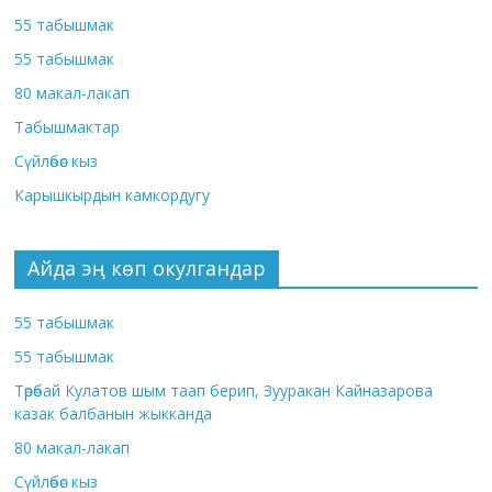
55 табышмак
55 табышмак
80 макал-лакап
Табышмактар
Сүйлөбөс кыз
Карышкырдын камкордугу
Айда эң көп окулгандар
55 табышмак
55 табышмак
Төрөбай Кулатов шым таап берип, Зууракан Кайназарова
казак балбанын жыкканда
80 макал-лакап
Сүйлөбөс кыз