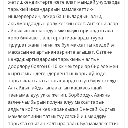
жетишкендиктерге жете алат мындай учурларда
тарыхый инсандардын: мамлекеттик-
ишмерлердин, аскер башчылардын, элчи,
акылмандардын ролу кескин өсөт. Анткени алар
айрылыш жолдордун мүмкүнчүлүктөрүн алдын ала
көрө билишет, альтернативаларды туура
түшүнүшөт жана тигил же бул максатты көздөй эл
массасын өз артынан ээрчите алышат. Өзгөчө
көңүлдү кыргыздардын тарыхынын алтын
доорлору болгон 6-10 кк чектери ар бир эле мен
кыргызмын дегендерден тышкары дүйнөдө
тарых жаатына ыктагандарды өзүнө буруп келүүдө.
Алтайдын айдыгында атын кашкасындай
таанымалдуулукка жетип, Борбордук Азияны
ээлөө чылбырын колуна алуу максаттарын
алдыга койгон көз карандысыз Эне-сай Кыргыз
мамлекетинин татыктуу саясий ишмердүүлүгү
тарыхта өз изин калтыра алды. Бул мамлекеттин