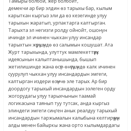
Тамыры болбой, жер болбойт,
демекчи ар бир элдин өз тарыхы бар, кылым
карыткан кыргыз эли да өз кезегинде улуу
тарыхын жаратып, урпактарга калтырган.
Тарыхта эл негизги ролду ойнойт, ошонун
ичинде эл ичинен чыккан улуу инсандар
тарыхтын жүрүшүндө өз салымын кошушат. Ата
Журт тарыхында, улуттук мамлекеттүүлүк
идеясынын калыптанышында, бышып
жетилишинде жана өсүп-өнүгүшүндө калк ичинен
суурулуп чыккан улуу инсандардын эмгеги,
калтырган издери өзүнчө эле тарых. Ар бир
доордогу тарыхый инсандардын ээлеген орду
жогорудагы улуу тарыхчынын таамай
логикасына таянып туу тутсак, анда кыргыз
элиндеги эмгеги сиңген анык реалдуу тарыхый
инсандардын таржымалын калыбына келтирүү үчүн
алды менен байыркы жана орто кылымдардагы