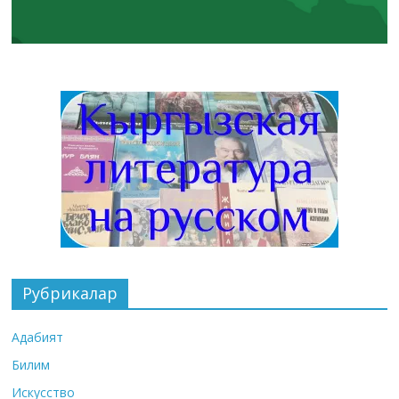
Рубрикалар
Адабият
Билим
Искусство