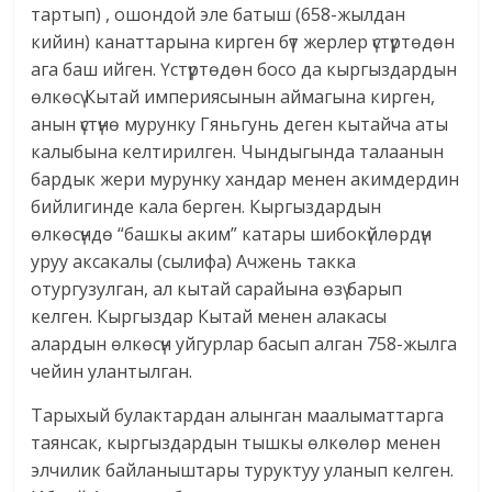
тартып) , ошондой эле батыш (658-жылдан
кийин) канаттарына кирген бүт жерлер үстүртөдөн
ага баш ийген. Үстүртөдөн босо да кыргыздардын
өлкөсү Кытай империясынын аймагына кирген,
анын үстүнө мурунку Гяньгунь деген кытайча аты
калыбына келтирилген. Чындыгында талаанын
бардык жери мурунку хандар менен акимдердин
бийлигинде кала берген. Кыргыздардын
өлкөсүндө “башкы аким” катары шибокүйлөрдүн
уруу аксакалы (сылифа) Ачжень такка
отургузулган, ал кытай сарайына өзү барып
келген. Кыргыздар Кытай менен алакасы
алардын өлкөсүн уйгурлар басып алган 758-жылга
чейин улантылган.
Тарыхый булактардан алынган маалыматтарга
таянсак, кыргыздардын тышкы өлкөлөр менен
элчилик байланыштары туруктуу уланып келген.