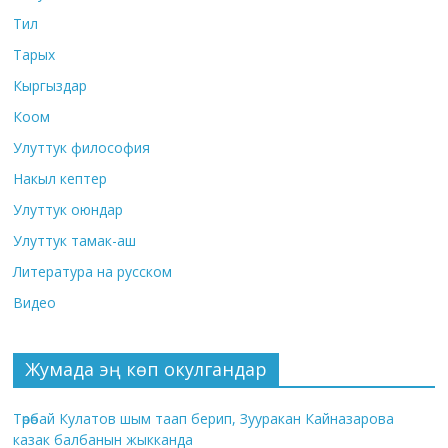
Тил
Тарых
Кыргыздар
Коом
Улуттук философия
Накыл кептер
Улуттук оюндар
Улуттук тамак-аш
Литература на русском
Видео
Жумада эң көп окулгандар
Төрөбай Кулатов шым таап берип, Зууракан Кайназарова
казак балбанын жыкканда