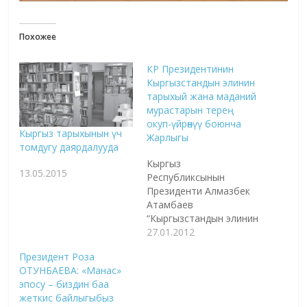
Похожее
КР Президентинин
Кыргызстандын элинин
тарыхый жана маданий
мурастарын терең
окуп-үйрөнүү боюнча
Кыргыз тарыхынын үч
Жарлыгы
томдугу даярдалууда
Кыргыз
13.05.2015
Республиксынын
Президенти Алмазбек
Атамбаев
“Кыргызстандын элинин
тарыхый жана маданий
27.01.2012
мурастарын окуп-
Президент Роза
үйрөнүүнү тереңдетүү
ОТУНБАЕВА: «Манас»
жана жарандык
эпосу – биздин баа
атуулдукту
жеткис байлыгыбыз
калыптандыруу боюнча