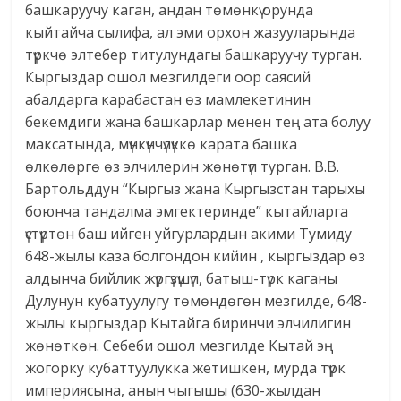
башкаруучу каган, андан төмөнкү орунда
кыйтайча сылифа, ал эми орхон жазууларында
түркчө элтебер титулундагы башкаруучу турган.
Кыргыздар ошол мезгилдеги оор саясий
абалдарга карабастан өз мамлекетинин
бекемдиги жана башкарлар менен тең ата болуу
максатында, мүнкүнчүлүккө карата башка
өлкөлөргө өз элчилерин жөнөтүп турган. В.В.
Бартольддун “Кыргыз жана Кыргызстан тарыхы
боюнча тандалма эмгектеринде” кытайларга
үстүртөн баш ийген уйгурлардын акими Тумиду
648-жылы каза болгондон кийин , кыргыздар өз
алдынча бийлик жүргүзүшүп, батыш-түрк каганы
Дулунун кубатуулугу төмөндөгөн мезгилде, 648-
жылы кыргыздар Кытайга биринчи элчилигин
жөнөткөн. Себеби ошол мезгилде Кытай эң
жогорку кубаттуулукка жетишкен, мурда түрк
империясына, анын чыгышы (630-жылдан