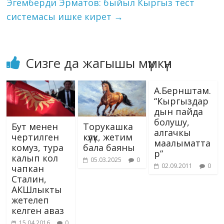
k
Эгемберди Эрматов: быйыл Кыргыз тест
Жогорку…
ki
системасы ишке кирет
→
Сизге да жагышы мүмкүн
А.Бернштам.
“Кыргыздар
дын пайда
болушу,
Бут менен
Торукашка
алгачкы
чертилген
күлүк, жетим
маалыматта
комуз, тура
бала баяны
р”
калып кол
05.03.2025
0
02.09.2011
0
чапкан
Сталин,
АКШлыкты
жетелеп
келген аваз
15.04.2016
0