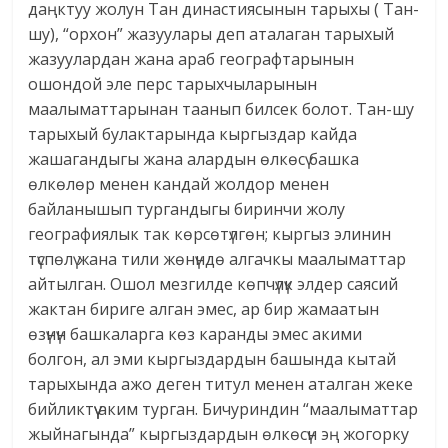
даңктуу жолун Тан династиясынын тарыхы ( Тан-
шу), “орхон” жазуулары деп аталаган тарыхый
жазуулардан жана араб географтарынын
ошондой эле перс тарыхчыларынын
маалыматтарынан таанып билсек болот. Тан-шу
тарыхый булактарында кыргыздар кайда
жашагандыгы жана алардын өлкөсү башка
өлкөлөр менен кандай жолдор менен
байланышып тургандыгы биринчи жолу
географиялык так көрсөтүлгөн; кыргыз элинин
түспөлү жана тили жөнүндө алгачкы маалыматтар
айтылган. Ошол мезгилде көпчүлүк элдер саясий
жактан бириге алган эмес, ар бир жамаатын
өзүнүн башкаларга көз каранды эмес акими
болгон, ал эми кыргыздардын башында кытай
тарыхында ажо деген титул менен аталган жеке
бийликтүү аким турган. Бичуриндин “маалыматтар
жыйнагында” кыргыздардын өлкөсүн эң жогорку