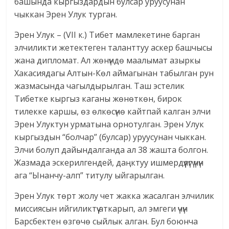
башында кыргыздардын булсар уруусунан
чыккан Эрен Улук турган.
Эрен Улук – (VII к.) Тибет мамлекетине барган
элчиликти жетектеген таланттуу аскер башчысы
жана дипломат. Ал жөнүндө маалымат азыркы
Хакасиядагы Алтын-Көл аймагынан табылган рун
жазмасында чагылдырылган. Таш эстелик
Тибетке кыргыз каганы жөнөткөн, бирок
тилекке каршы, өз өлкөсүнө кайтпай калган элчи
Эрен Улуктун урматына орнотулган. Эрен Улук
кыргыздын “болчар” (булсар) уруусунан чыккан.
Элчи болуп дайындалганда ал 38 жашта болгон.
Жазмада эскерилгендей, даңктуу ишмердүүлүгү үчүн
ага “Ынанчу-алп” титулу ыйгарылган.
Эрен Улук төрт жолу чет жакка жасалган элчилик
миссиясын ийгиликтүү аткарып, ал эмгеги үчүн
Барсбектен өзгөчө сыйлык алган. Бул боюнча