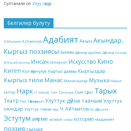
Султанали
on
Улуу сөздөр
Белгилер булуту
Адабият
Акындар.
Акын
А.Осмонов
А.Абыкаев
Кыргыз поэзиясы
Билим
Дүйнөлүк адабият
Дүйнөлүк поэзия
Кино
Инсан
Искусство
Интернет
Ж.Касаболотов
Китеп
Кыргыздар
Кол өнөрчүлүк
Кыргыз даамы
Кыргыз тили
Манас
Музыка
Манасчылар
Накыл
Тарых
Нарк
Сын
кептер
Сүрөт
О. Шакир
Салт
Санжыра
Театр
Улуттук дүйнө тааным
Улуттук
Төкмө акын
Тил
оюндар
Ч. Айтматов
Улуттук тамак-аш
Ш. Дүйшеев
Эстутум
аңгеме
котормо
жомок
маданият
комуз
поэзия
сынак