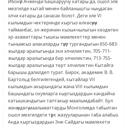
Ибокүй Ачженди башкаруучу катары да, ошол эле
мезгилде кытай менен байланышты чыңдаган
элчи катары да санасак болот. Деги эле VI
кылымдын чектеринде кыргыз өлкөсүнүн
тайманбас, эл-жеринин кызыкчылыгын көздөгөн
эр-азаматтары тышкы мамлекеттер менен
тынымсыз алакаларды түзүп тургандыгын 650-683-
жылдар аралыгында эки элчиликтин, 705-711-
жылдар аралыгында бир элчиликтин, 713-755-
жылдар аралыгында төрт элчиликтин Кытайга
барышы далилдеп турат. Бирок, академик В. В.
Бартольд белгилегендей, кытайлар VII
кылымдын акырындагы жана VIII кылымдын
башындагы окуяларга кыргыздардын кандайча
катышкандыгын таптакыр маалымдабайт. Бул
жөнүндөгү маалыматтарды Монголияда табылган
ошол мезгилдеги түрк жазууларынан таба алабыз.
Анда кыргыздардын Эне-Сайдагы мамлекети