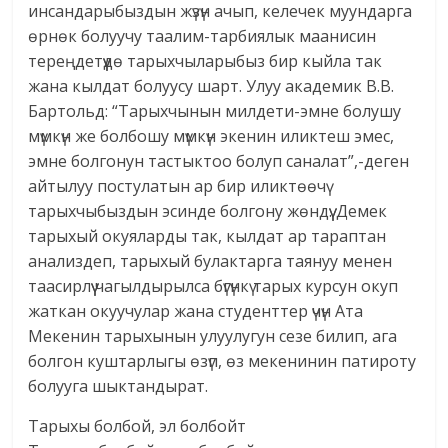
инсандарыбыздын жүзүн ачып, келечек муундарга
өрнөк болуучу таалим-тарбиялык маанисин
тереңдетүүдө тарыхчыларыбыз бир кыйла так
жана кылдат болуусу шарт. Улуу академик В.В.
Бартольд: “Тарыхчынын милдети-эмне болушу
мүмкүн же болбошу мүмкүн экенин иликтеш эмес,
эмне болгонун тастыктоо болуп саналат”,-деген
айтылуу постулатын ар бир иликтөөчү
тарыхчыбыздын эсинде болгону жөндүү. Демек
тарыхый окуяларды так, кылдат ар тараптан
анализдеп, тарыхый булактарга таянуу менен
таасирлүү чагылдырылса бүгүнкү тарых курсун окуп
жаткан окуучулар жана студенттер үчүн Ата
Мекенин тарыхынын улуулугун сезе билип, ага
болгон куштарлыгы өзүп, өз мекенинин патироту
болууга шыктандырат.
Тарыхы болбой, эл болбойт