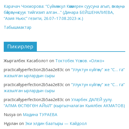
Карачач Чокморова: “Сүймөнкул Көкөмерен суусуна агып, өпкөсүнө,
бөйрөгүнө суук тийгизип алган…” (Динара БЕЙШЕНАЛИЕВА,
“Азия Ньюс” гезити, 26.07–17.08.2023-ж.)
Табышмактар
Пикирлер
Жыргалбек Касаболот
on
Токтобек Үсөнов. «Олжо»
practicallyperfection2b5aa2e83c
on
“Улуктун күйгөнү” же “С… га”
жазылган ырлардын сыры
practicallyperfection2b5aa2e83c
on
“Улуктун күйгөнү” же “С… га”
жазылган ырлардын сыры
practicallyperfection2b5aa2e83c
on
Уларбек ДАЛЕЙ уулу.
“АЛМА ӨСПӨГӨН АЙЫЛ” (кыргызчалаган Кыялбек АКМАТОВ)
Nusya
on
Мадина ТУРАЕВА
Нұрлан
on
Эки элдин баатыры — Кайдоол