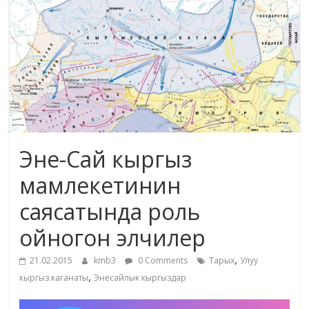
маданияты
жана
адабияты
Эне-Сай кыргыз
мамлекетинин
саясатында роль
ойногон элчилер
,
21.02.2015
kmb3
0 Comments
Тарых
Улуу
,
кыргыз каганаты
Энесайлык кыргыздар