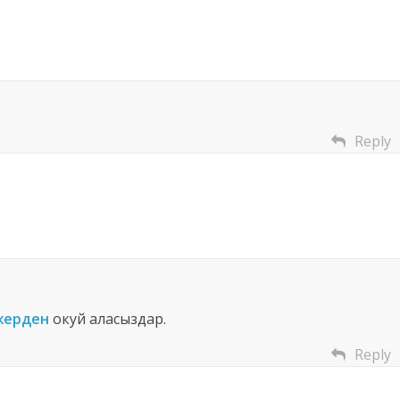
Reply
жерден
окуй аласыздар.
Reply