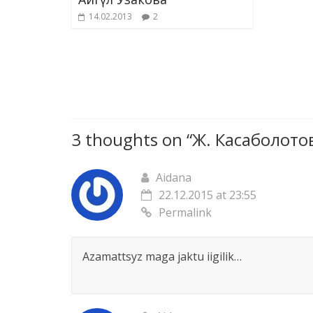
14.02.2013
2
3 thoughts on “
Ж. Касаболотов
Aidana
22.12.2015 at 23:55
Permalink
Azamattsyz maga jaktu iigilik…