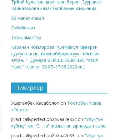
Төрөбай Кулатов шым таап берип, Зууракан
Кайназарова казак балбанын жыкканда
80 макал-лакап
Сүйлөбөс кыз
Табышмактар
Карачач Чокморова: “Сүймөнкул Көкөмерен
суусуна агып, өпкөсүнө, бөйрөгүнө суук тийгизип
алган…” (Динара БЕЙШЕНАЛИЕВА, “Азия
Ньюс” гезити, 26.07–17.08.2023-ж.)
Пикирлер
Жыргалбек Касаболот
on
Токтобек Үсөнов.
«Олжо»
practicallyperfection2b5aa2e83c
on
“Улуктун
күйгөнү” же “С… га” жазылган ырлардын сыры
practicallyperfection2b5aa2e83c
on
“Улуктун