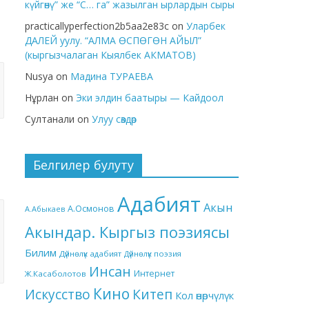
күйгөнү” же “С… га” жазылган ырлардын сыры
practicallyperfection2b5aa2e83c
on
Уларбек
ДАЛЕЙ уулу. “АЛМА ӨСПӨГӨН АЙЫЛ”
(кыргызчалаган Кыялбек АКМАТОВ)
Nusya
on
Мадина ТУРАЕВА
Нұрлан
on
Эки элдин баатыры — Кайдоол
Султанали
on
Улуу сөздөр
Белгилер булуту
Адабият
Акын
А.Осмонов
А.Абыкаев
Акындар. Кыргыз поэзиясы
Билим
Дүйнөлүк адабият
Дүйнөлүк поэзия
Инсан
Интернет
Ж.Касаболотов
Кино
Китеп
Искусство
Кол өнөрчүлүк