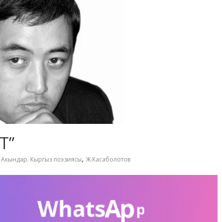
Т”
,
,
Акындар. Кыргыз поэзиясы
Ж.Касаболотов