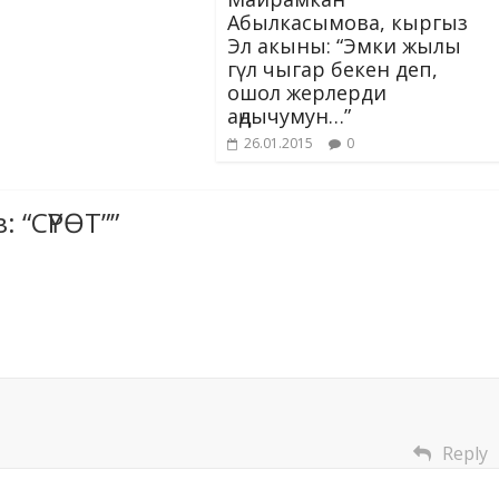
Абылкасымова, кыргыз
Эл акыны: “Эмки жылы
гүл чыгар бекен деп,
ошол жерлерди
аңдычумун…”
26.01.2015
0
: “СҮРӨТ”
”
Reply