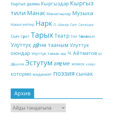
Кыргыз
Кыргыздар
Кыргыз даамы
тили
Манас
Музыка
Манасчылар
Нарк
Накыл кептер
О. Шакир
Салт
Санжыра
Тарых
Театр
Сын
Төкмө акын
Сүрөт
Тил
Улуттук дүйнө тааным
Улуттук
оюндар
Ч. Айтматов
Улуттук тамак-аш
Ш.
Эстутум
аңгеме
жомок
Дүйшеев
комуз
поэзия
сынак
котормо
маданият
Архив
Архив