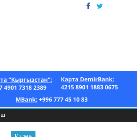
ЫШ
Издөө