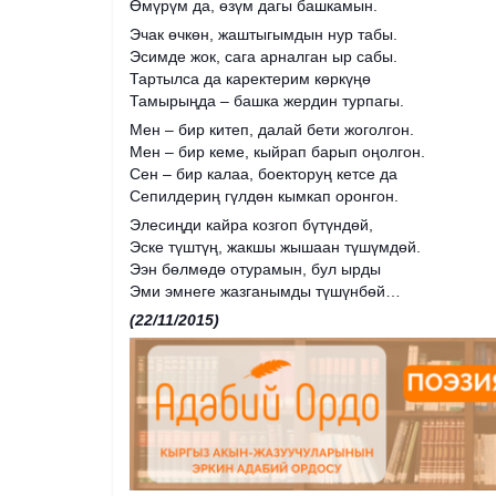
Өмүрүм да, өзүм дагы башкамын.
Эчак өчкөн, жаштыгымдын нур табы.
Эсимде жок, сага арналган ыр сабы.
Тартылса да каректерим көркүңө
Тамырыңда – башка жердин турпагы.
Мен – бир китеп, далай бети жоголгон.
Мен – бир кеме, кыйрап барып оңолгон.
Сен – бир калаа, боекторуң кетсе да
Сепилдериң гүлдөн кымкап оронгон.
Элесиңди кайра козгоп бүтүндөй,
Эске түштүң, жакшы жышаан түшүмдөй.
Ээн бөлмөдө отурамын, бул ырды
Эми эмнеге жазганымды түшүнбөй…
(22/11/2015)