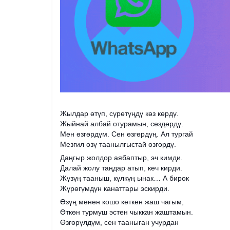
Жылдар өтүп, сүрөтүңдү көз көрдү.
Жыйнай албай отурамын, сөздөрдү.
Мен өзгөрдүм. Сен өзгөрдүң. Ал тургай
Мезгил өзү таанылгыстай өзгөрдү.
Даңгыр жолдор аябаптыр, эч кимди.
Далай жолу таңдар атып, кеч кирди.
Жүзүң тааныш, күлкүң ынак… А бирок
Жүрөгүмдүн канаттары эскирди.
Өзүң менен кошо кеткен жаш чагым,
Өткөн турмуш эстен чыккан жаштамын.
Өзгөрүлдүм, сен тааныган учурдан