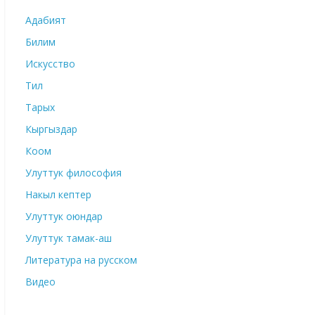
Адабият
Билим
Искусство
Тил
Тарых
Кыргыздар
Коом
Улуттук философия
Накыл кептер
Улуттук оюндар
Улуттук тамак-аш
Литература на русском
Видео