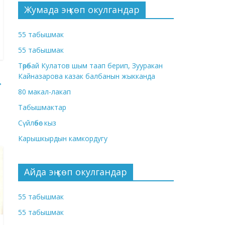
Жумада эң көп окулгандар
55 табышмак
55 табышмак
Төрөбай Кулатов шым таап берип, Зууракан
Кайназарова казак балбанын жыкканда
→
80 макал-лакап
Табышмактар
Сүйлөбөс кыз
Карышкырдын камкордугу
Айда эң көп окулгандар
55 табышмак
55 табышмак