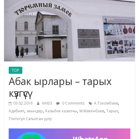
маданияты
жана
адабияты
TOP
Абак ырлары – тарых
күзгүсү
,
03.02.2016
kmb3
0 Comments
А.Токомбаев
,
,
,
,
,
Адабият
акындар
Казыбек казалчы
М.Макенбаев
Тарых
Токтогул Сатылган уулу