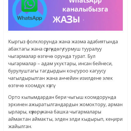
Кыргыз фолклорунда жана жазма адабиятында
абактагы жана сүргүндөгү турмуш тууралуу
чыгармалар өзгөчө орунда турат. Бул
чыгармалар – адам укуктары, инсан бейнеси,
бурулуштагы тагдырдын коңгуроо кагуусу
чагылдырылган жана анчейин изилдене элек
өзгөчө коомдук күзгү.
Орто кылымдардан бери чыгыш коомдорунда
эркинен ажыратылгандардын жомоктору, арман
ырлары, күүлөрү жана башка чыгармалары
аймактан аймакты, элден элди кыдырып, кеңири
жайылган.