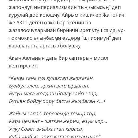
жапондук империализмдин тыңчысысың” деп
курулай доо коюшчу. Айрым кишилер Жапония
же АКШ деген өлкө бар экенин өз
жазалоочуларынан биринчи ирет угушса да, ур-
токмокко алынбас үчүн өздөрүн “шпионмун” деп
каралаганга аргасыз болушчу.
Акын Аалынын дагы бир саптарын мисал
келтирелик:
“Кечээ гана гүл кучактап жыргаган
Булбул элем, эркин элге ырдаган.
Бүгүн мага жолдош болду кайгы-зар,
Бүткөн бойду оору басты жылбаган <…>
Жайым капас, тереземде темир тор,
Кара цемент – жаткан жерим, өзүм кор…
Улуу Совет акыйкаттап караса,
Кубанарбыз, эрип кетээр каткан шор”.