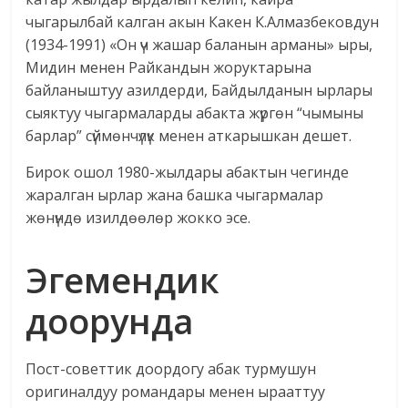
чыгарылбай калган акын Какен К.Алмазбековдун
(1934-1991) «Он үч жашар баланын арманы» ыры,
Мидин менен Райкандын жоруктарына
байланыштуу азилдерди, Байдылданын ырлары
сыяктуу чыгармаларды абакта жүргөн “чымыны
барлар” сүймөнчүлүк менен аткарышкан дешет.
Бирок ошол 1980-жылдары абактын чегинде
жаралган ырлар жана башка чыгармалар
жөнүндө изилдөөлөр жокко эсе.
Эгемендик
доорунда
Пост-советтик доордогу абак турмушун
оригиналдуу романдары менен ырааттуу