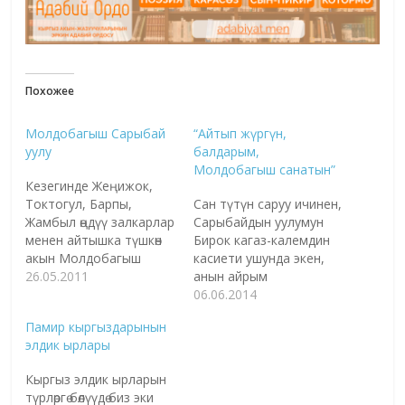
Похожее
Молдобагыш Сарыбай
“Айтып жүргүн,
уулу
балдарым,
Молдобагыш санатын”
Кезегинде Жеңижок,
Токтогул, Барпы,
Сан түтүн саруу ичинен,
Жамбыл өңдүү залкарлар
Сарыбайдын уулумун
менен айтышка түшкөн
Бирок кагаз-калемдин
акын Молдобагыш
касиети ушунда экен,
Сарыбай уулу жөнүндө
26.05.2011
анын айрым
маалыматтар кыргыз
чыгармалары бизге
06.06.2014
адабият тарыхында өтө
жетти.
Памир кыргыздарынын
сейрек. Бирок, кагаз-
Молдобагыштын бизге
элдик ырлары
калемдин касиети
кечигип жеткен «Абак
ушунда экен, анын
дептери» менен
Кыргыз элдик ырларын
айрым чыгармалары
«Акындар сериясына»
түрлөргө бөлүүдө биз эки
бизге жетип олтурат.
кирген ырларын