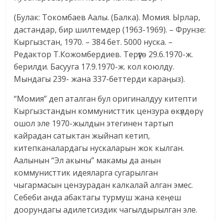
(Булак: Токомбаев Аалы. (Балка). Момия. Ырлар,
дастандар, бир шилтемдер (1963-1969). – Фрунзе:
Кыргызстан, 1970. – 384 бет. 5000 нуска. –
Редактор Т.Кожомбердиев. Терүүгө 29.6.1970-ж.
берилди. Басууга 17.9.1970-ж. кол коюлду.
Мындагы 239- жана 337-беттерди караңыз).
“Момия” деп аталган бул оригиналдуу китепти
Кыргызстандын коммунисттик цензура өкүлдөрү
ошол эле 1970-жылдын этегинен тартып
кайрадан сатыктан жыйнап кетип,
китепканалардагы нускаларын жок кылган.
Аалынын “Эл акыны” макамы да анын
коммунисттик идеяларга сугарылган
чыгармасын цензурадан калкалай алган эмес.
Себеби анда абактагы турмуш жана кеңеш
доорундагы адилетсиздик чагылдырылган эле.