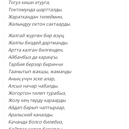
Тогуз киши атууга,
Токтомунда шартталды.
Жараткандан тилеймин,
Жалындуу октон сактаарды.
Жалгай жүргөн бир өзүң,
Жалпы биздей дартманды.
Артта калган билгенден,
Айбанбыз да караңгы.
Тарбия берээр биринчи
Таанытып жакшы, жаманды
Аның үчүн эске алар,
Алсыз начар чабалды.
Жогортон тилеп турабыз,
Жолу кең төрдү караарды
Айдап барып чаптыраар,
Аральский каналды.
Качанда болсо билебиз,