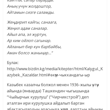
Кайтпас сапар барарды.
Аның үчүн жолдоштор,
Айтамын сизге саламды.
Жеңдирип кайгы, санаага,
Жеңил адам саналар.
Айыл апа, эл журтун,
Ар ким ойлоп сагынар.
Айланып бир күн барбайбы,
Аман болсо жаныңар…”
Булак:
http://www.bizdin.kg/media/kitepter/html/Kalygul._K
azybek._Kazaldar.html#өкүм-чыккандагы-ыр
Казыбек казалчы болжол менен 1936-жылы үчтүн
айында (январда) Ташкендин чыгышында
“Чыйырчык курулуш” (“Чирчикстрой”) деп
аталган ири курулушка айдалып барган
абактагылардын арасында жүрүп, дарттын айынан