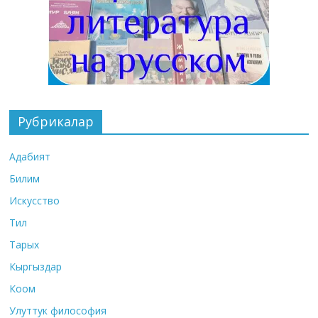
Рубрикалар
Адабият
Билим
Искусство
Тил
Тарых
Кыргыздар
Коом
Улуттук философия