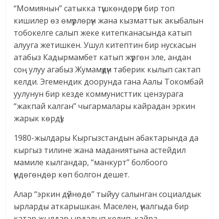
“Момиянын” сатыкка түшкөндөрүн бир топ
кишилер өз өмүрлөрүн жана кызматтык акыбалын
тобокелге салып жеке китепканасында катып
алууга жетишкен. Ушул китептин бир нускасын
атабыз Кадырмамбет катып жүргөн эле, андан
соң улуу агабыз Жумамүдүн таберик кылып сактап
келди. Эгемендик доорунда гана Аалы Токомбай
уулунун бир кезде коммунисттик цензурага
“жакпай калган” чыгармалары кайрадан эркин
жарык көрдү).
1980-жылдары Кыргызстандын абактарында да
кыргыз тилине жана маданиятына астейдил
мамиле кылгандар, “манкурт” болбоого
үндөгөндөр көп болгон дешет.
Алар “эркин дүйнөдө” тыйуу салынган социалдык
ырларды аткарышкан. Маселен, үналгыда бир
катар жылдар ырдалып келип, кайра