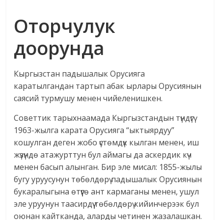
Оторчулук
доорунда
Кыргызстан падышалык Орусияга
каратылгандан тартып абак ырлары Орусиянын
саясий турмушу менен чийеленишкен.
Советтик тарыхнаамада Кыргызстандын түндүгү
1963-жылга карата Орусияга “ыктыярдуу”
кошулган деген жобо үстөмдүк кылган менен, иш
жүзүндө атажурттун бул аймагы да аскердик күч
менен басып алынган. Бир эле мисал: 1855-жылы
бугу уруусунун төбөлдөрү падышалык Орусиянын
букаралыгына өтүүгө ант кармаганы менен, ушул
эле уруунун таасирдүү төбөлдөрү кийинчерээк бул
оюнан кайтканда, аларды четинен жазалашкан.