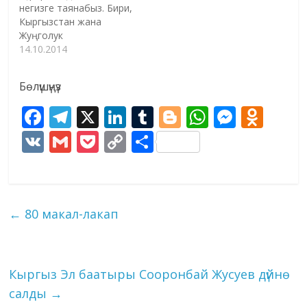
негизге таянабыз. Бири,
Молдобагыштын бизге
окуганда тагдырдын
Кыргызстан жана
кечигип жеткен «Абак
жазмышы менен
Жуңголук
дептери» деген ат
тартпаган азабы
адабиятчылар жазган
14.10.2014
менен «Акындар
калбаган бул инсандын
кыргыз эл ооз
сериясына» кирген
чынында эле талант
адабияты жөнүндөгү
ырларын окуганда,
даарыган өнөр адамы
Бөлүшүңүз
жалпы баяндар менен
тагдырдын жазмышы
болгондугун баамдоого
кыргыз адабият
менен тартпаган…
болот. Окумалдар
F
T
X
Li
T
Bl
W
M
O
тарыхтарында
жердеген, Олуялар
ac
el
n
u
o
h
e
d
колдонулган ыкма;
V
G
P
C
S
чендеген, Авлетим…
экинчиси, «Жуңго жөө
e
e
k
m
g
at
ss
n
K
m
o
o
h
жомоктору, элдик
ырлары, макал –
b
gr
e
bl
g
s
e
o
ai
ck
p
ar
ылакаптары» деп
o
a
dI
r
er
A
n
kl
l
et
y
e
аталган үч жыйнак (民间
←
80 макал-лакап
文学三套集成) ты түзүүдө
o
m
n
p
g
as
Li
колдонулган түргө бөлүү
k
p
er
s
ыкмасы. Биринчи
n
ыкма…
ni
k
Кыргыз Эл баатыры Сооронбай Жусуев дүйнө
ki
салды
→