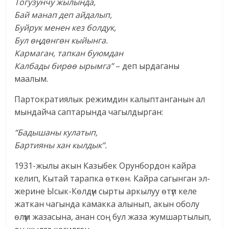
Тогузунчу жылында,
Бай манап деп айдалып,
Буйрук менен кез болдук,
Бул өңдөнгөн кыйынга.
Кармаган, тапкан буюмдан
Калбады бирөө ырымга”
– деп ырдаганы
маалым.
Партократиялык режимдин калыптанганын ал
мындайча саптарында чагылдырган:
“Бадышаны кулатып,
Бартияны хан кылдык”.
1931-жылы акын Казыбек Орунбордон кайра
келип, Кытай тарапка өткөн. Кайра сагынган эл-
жерине Ысык-Көлдүн сырты аркылуу өтүп келе
жаткан чагында камакка алынып, акын оболу
өлүм жазасына, анан соң бул жаза жумшартылып,