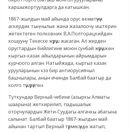
каршыжортуулдарга да катышкан.
1867-жылдын май айында орус өкмөтүнүн
аскердик тыңчылык жана жазалоочу иштерин
жетектеген полковник В.А.Полторацкийдин
кошууну Текеске жүрүш жасаган. Ал жерден
орустардын бийлигине моюн сунбай жүрүшкөн
кыргыз-казак айылдарынын айрымдарын
курчоого алган. Натыйжада, кыргыз казак
урууларынын кээ бир антиорусиячыл
башчылары, анын ичинде Балбай баатыр да
колго түшүрүлгөн.
Туткундар Верный чебине (азыркы Алматы
шаарына) жеткирилип, падышалык
оторчулардын Жети-Суудагы алгачкы абагына
салынат. Балбай баатыр 1867-жылдын май
айынан тартып Верный түрмөсүндө жатып,