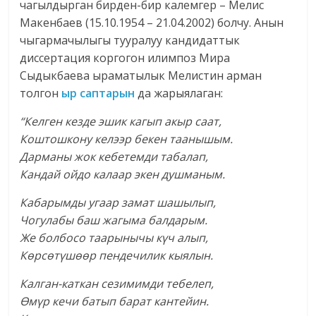
чагылдырган бирден-бир калемгер – Мелис
Макенбаев (15.10.1954 – 21.04.2002) болчу. Анын
чыгармачылыгы тууралуу кандидаттык
диссертация коргогон илимпоз Мира
Сыдыкбаева ыраматылык Мелистин арман
толгон
ыр саптарын
да жарыялаган:
“Келген кезде эшик кагып акыр саат,
Коштошкону келээр бекен таанышым.
Дарманы жок кебетемди табалап,
Кандай ойдо калаар экен душманым.
Кабарымды угаар замат шашылып,
Чогулабы баш жагыма балдарым.
Же болбосо таарынычы күч алып,
Көрсөтүшөөр пендечилик кыялын.
Калган-каткан сезимимди тебелеп,
Өмүр кечи батып барат кантейин.