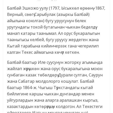
Балбай Эшкожо уулу (1797, Ысыккөл өрөөнү -1867,
Верный, сөөгү Сарыбулак (азыркы Балбай)
айылына коюлган) бугу уруусунун белек
уругундагы токой бутагынан чыккан беделдүү
манап катары таанымал. Ал орус букаралыгын
тааныгысы келбей, бугу уруусу жердеген жана
Кытай тарабына кийинчерээк гана чегерилип
калган Текес аймагына көчүп кеткен.
Балбай баатыр Иле суусунун жогорку агымында
жайлап жүрүшкөн жана орус букаралыгына моюн
сунбаган казак төбөлдөрү Дурали султан, Саурун
жана Сабатар молдолорго кошулат. Балбай
баатыр 1864-ж. Чыгыш Түркстандагы кытай
бийлигине каршы чыккан дунгандар менен
уйгурлардын жана аларга аралашкан кыргыз,
казактардын көтөрүлүшүн колдогон. Ал Текестеги
ойротторго (батыш монгол урууларына)