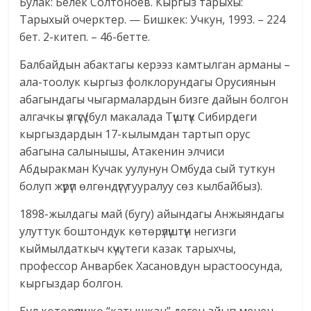
Булак: Белек Солтоноев. Кыргыз тарыхы:
Тарыхый очерктер. — Бишкек: Учкун, 1993. – 224
бет. 2-китеп. – 46-бетте.
Балбайдын абактагы керээз камтылган арманы –
ала-тоолук кыргыз фолклорундагы Орусиянын
абагындагы чыгармалардын бизге дайын болгон
алгачкы үлгүсү (бул макалада Түштүк Сибирдеги
кыргыздардын 17-кылымдан тартып орус
абагына салынышы, Атакенин элчиси
Абдыракман Кучак уулунун Омбуда сый туткун
болуп жүрүп өлгөндүгү тууралуу сөз кылбайбыз).
1898-жылдагы май (бугу) айындагы Анжыяндагы
улуттук боштондук көтөрүлүштүн негизги
кыймылдаткыч күчү, теги казак тарыхчы,
профессор Анварбек Хасановдун ырастоосунда,
кыргыздар болгон.