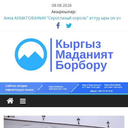
Skip
08.08.2026
to
Акыркылар:
#1-4 (55 сөз сынагы)
content
Анна АХМАТОВАНЫН “Сероглазый король” аттуу ыры он үч
акындын котормосунда
#11-12 (55 сөз сынагы)
#9-10 (55 сөз сынагы)
#5-8 (55 сөз сынагы)
Кыргыз
маданият
борбору
Кыргыз