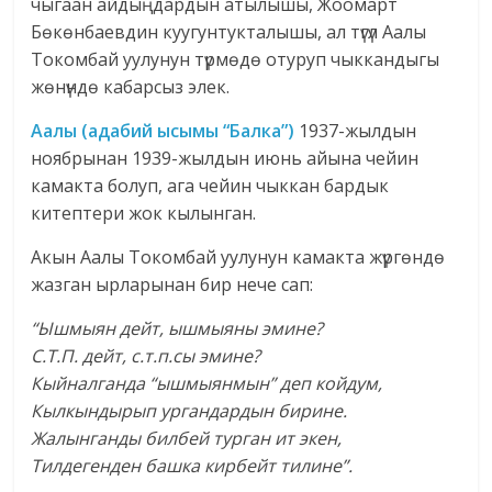
чыгаан айдыңдардын атылышы, Жоомарт
Бөкөнбаевдин куугунтукталышы, ал түгүл Аалы
Токомбай уулунун түрмөдө отуруп чыккандыгы
жөнүндө кабарсыз элек.
Аалы (адабий ысымы “Балка”)
1937-жылдын
ноябрынан 1939-жылдын июнь айына чейин
камакта болуп, ага чейин чыккан бардык
китептери жок кылынган.
Акын Аалы Токомбай уулунун камакта жүргөндө
жазган ырларынан бир нече сап:
“Ышмыян дейт, ышмыяны эмине?
С.Т.П. дейт, с.т.п.сы эмине?
Кыйналганда “ышмыянмын” деп койдум,
Кылкындырып ургандардын бирине.
Жалынганды билбей турган ит экен,
Тилдегенден башка кирбейт тилине”.