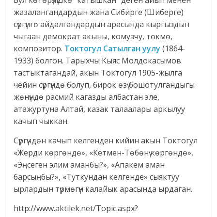
Бул көтөрүлүшкө “катышкан” деген айып менен
жазалангандардын жана Сибирге (Шиберге)
сүргүнгө айдалгандардын арасында кыргыздын
чыгаан демократ акыны, комузчу, төкмө,
композитор.
Токтогул Сатылган уулу
(1864-
1933) болгон. Тарыхчы Кыяс Молдокасымов
тастыктагандай, акын Токтогул 1905-жылга
чейин сүргүндө болуп, бирок өзү бошотулгандыгы
жөнүндө расмий кагазды албастан эле,
атажуртуна Алтай, казак талаалары аркылуу
качып чыккан.
Сүргүндөн качып келгенден кийин акын Токтогул
«Жерди көргөндө», «Кетмен-Төбөнү көргөндө»,
«Эңсеген элим аманбы?», «Апакем аман
барсыңбы?», «Туткундан келгенде» сыяктуу
ырлардын түрмөгүн калайык арасында ырдаган.
http://www.aktilek.net/Topic.aspx?