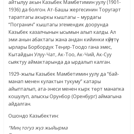
айтылуу акын Казыбек Мамбетимин уулу (1901-
1936) да болгон. Ат-Башы жергесинин Торугарт
тараптагы акыркы кыштагы – мурдагы
“Погранич” кыштагы эгемендик доорунда
Казыбек казалчынын ысымын алып калды. Ал
эми анын абактагы жана андан кийинки күйүттүү
ырлары Борбордук Теңир-Тоодо гана эмес,
Кытайдын Улуу-Чат, Ак-Тоо, Ак-Чий, Ак-Суу
сыяктуу аймактарында да ырдалып калган.
1929-жылы Казыбек Мамбетимин уулу да “бай-
манап менен кулактын тукуму” катары
айыпталып, ата-энеси менен кырк төрт манапка
кошулуп, алыскы Орунбор (Оренбург) аймагына
айдалган.
Ошондо Казыбектин:
“Миң тогуз жүз жыйырма