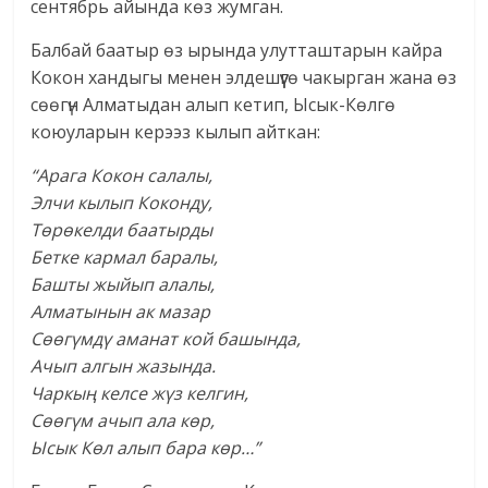
сентябрь айында көз жумган.
Балбай баатыр өз ырында улутташтарын кайра
Кокон хандыгы менен элдешүүгө чакырган жана өз
сөөгүн Алматыдан алып кетип, Ысык-Көлгө
коюуларын керээз кылып айткан:
“Арага Кокон салалы,
Элчи кылып Коконду,
Төрөкелди баатырды
Бетке кармал баралы,
Башты жыйып алалы,
Алматынын ак мазар
Сөөгүмдү аманат кой башында,
Ачып алгын жазында.
Чаркың келсе жүз келгин,
Сөөгүм ачып ала көр,
Ысык Көл алып бара көр…”