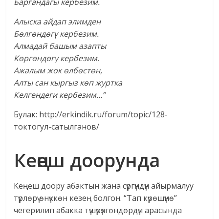
Баргандагы кербезим.
Алыска айдап элимден
Бөлгөндөгү кербезим.
Алмадай башым азапты
Көргөндөгү кербезим.
Ажалым жок өлбөстөн,
Алты сан кыргыз көп журтка
Келгендеги кербезим…”
Булак: http://erkindik.ru/forum/topic/128-
токтогул-сатылганов/
Кеңеш доорунда
Кеңеш доору абактын жана сүргүндүн айырмалуу
түрлөрү өнүккөн кезең болгон. “Тап күрөшүнө”
чегерилип абакка түшүрүлгөндөрдүн арасында