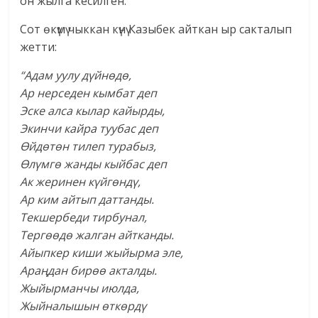
он жылга кесилген.
Сот өкүмү чыккан күнү Казыбек айткан ыр сакталып
жетти:
“Адам уулу дүйнөдө,
Ар нерседен кымбат деп
Эске алса кылар кайырды,
Экинчи кайра туубас деп
Өйдөтөн тилеп турабыз,
Өлүмгө жанды кыйбас деп
Ак жеринен күйгөндү,
Ар ким айтып даттанды.
Текшербеди тирбунал,
Тергөөдө жалган айтканды.
Айыпкер киши жыйырма эле,
Араңдан бирөө акталды.
Жыйырманчы июлда,
Жыйналышын өткөрдү