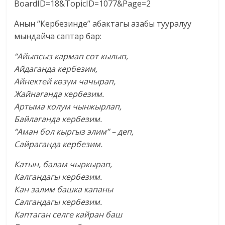
BoardID=18&TopicID=1077&Page=2
Анын “Кербезинде” абактагы азабы тууралуу
мындайча саптар бар:
“Айыпсыз кармап сот кылып,
Айдаганда кербезим,
Айнектей көзүм чачырап,
Жайнаганда кербезим.
Артыма колум чынжырлап,
Байлаганда кербезим.
“Аман бол кыргыз элим” – деп,
Сайраганда кербезим.
Катын, балам чыркырап,
Калгандагы кербезим.
Кан залим башка капаны
Салгандагы кербезим.
Каптаган селге кайран баш