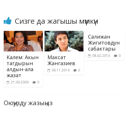
Сизге да жагышы мүмкүн
Салижан
Жигитовдун
сабактары
08.02.2013
0
Калем: Акын
Максат
тагдырын
Жангазиев
алдын-ала
06.11.2014
0
жазат
21.09.2009
0
Оюңузду жазыңыз