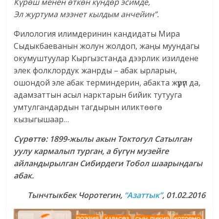
Күрөш менен өткөн күндөр эсимде,
Эл журтума мээнет кылдым анчейин”.
Филология илимдеринин кандидаты Мира
Сыдыкбаеванын жолун жолдоп, жаңы муундагы
окумуштуулар Кыргызстанда дээрлик изилдене
элек фолклордук жанрды – абак ырларын,
ошондой эле абак терминдерин, абакта жүрүп да,
адамзаттын асыл нарктарын бийик тутууга
умтулгандардын тагдырын иликтөөгө
кызыгышаар…
Сүрөттө: 1899-жылы акын Токтогул Сатылган
уулу кармалып турган, а бүгүн музейге
айландырылган Сибирдеги Тобол шаарындагы
абак.
Тынчтыкбек Чоротегин
,
“Азаттык”
, 01.02.2016