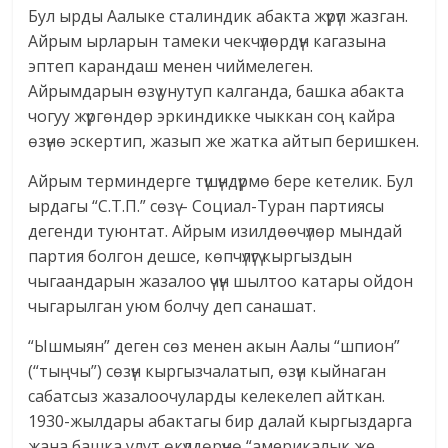
Бул ырды Аалыке сталиндик абакта жүрүп жазган.
Айрым ырларын тамеки чекчүлөрдүн кагазына
эптеп карандаш менен чиймелеген.
Айрымдарын өзү унутуп калганда, башка абакта
чогуу жүргөндөр эркиндикке чыккан соң кайра
өзүнө эскертип, жазып же жатка айтып беришкен.
Айрым терминдерге түшүндүрмө бере кетелик. Бул
ырдагы “С.Т.П.” сөзү – Социал-Туран партиясы
дегенди туюнтат. Айрым изилдөөчүлөр мындай
партия болгон дешсе, көпчүлүгү кыргыздын
чыгаандарын жазалоо үчүн шылтоо катары ойдон
чыгарылган уюм болчу деп санашат.
“Ышмыян” деген сөз менен акын Аалы “шпион”
(“тыңчы”) сөзүн кыргызчалатып, өзүн кыйнаган
сабатсыз жазалоочуларды келекелеп айткан.
1930-жылдары абактагы бир далай кыргыздарга
жана башка улут өкүлдөрүнө “америкалык же