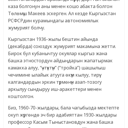
каза болгонун аны менен кошо абакта болгон
Төлөмүш Макеев эскерген. Ал кезде Кыргызстан
РСФСРдин курамындагы автономиялык
жумурият болчу.
Кыргызстан 1936-жылы бештин айында
(декабрда) союздук жумурият макамына жетти.
Бирок бул кубанычтуу окуялар кыргыз жана
башка этностордун айдыңдарын жапатырмак
камакка алуу, “үчтүктүн” (“тройка”) шашылыш
чечимине ылайык атууга өкүм кылуу, тирүү
калгандардын эркин түрмөнүн азап-тозогу
аркылуу сындыруу иш-аракеттери менен
коштолгон.
Биз, 1960-70-жылдары, бала чагыбызда мектепте
окуп жүргөндө эч бир адабияттан 1930-жылдары
профессор Касым Тыныстановдун жана башка