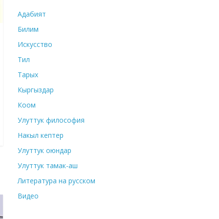
Адабият
Билим
Искусство
Тил
Тарых
Кыргыздар
Коом
Улуттук философия
Накыл кептер
Улуттук оюндар
Улуттук тамак-аш
Литература на русском
Видео