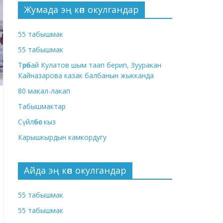
Жумада эң көп окулгандар
55 табышмак
55 табышмак
Төрөбай Кулатов шым таап берип, Зууракан
Кайназарова казак балбанын жыкканда
80 макал-лакап
Табышмактар
Сүйлөбөс кыз
Карышкырдын камкордугу
Айда эң көп окулгандар
55 табышмак
55 табышмак