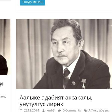
Толугу менен
үн
,
Аалыке адабият аксакалы,
аев
унутулгус лирик
,
02.12.2014
kmb3
0 Comments
А.Токомбаев