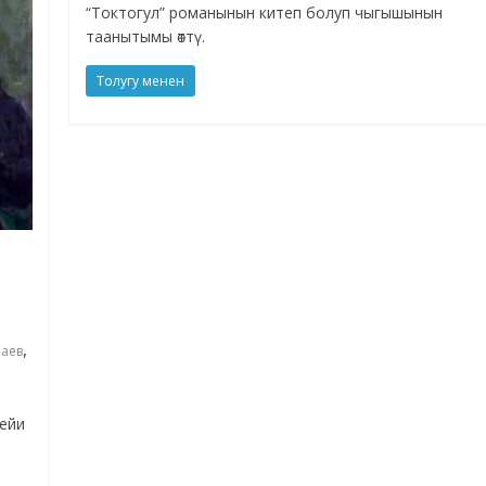
“Токтогул” романынын китеп болуп чыгышынын
таанытымы өттү.
Толугу менен
,
аев
ейи