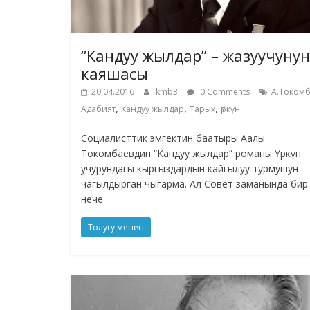
“Кандуу жылдар” – жазуучунун
каяшасы
20.04.2016
kmb3
0 Comments
А.Токомб
,
,
,
Адабият
Кандуу жылдар
Тарых
Үркүн
Социалисттик эмгектин баатыры Аалы
Токомбаевдин “Кандуу жылдар” романы Үркүн
учурундагы кыргыздардын кайгылуу турмушун
чагылдырган чыгарма. Ал Совет заманында бир
нече
Толугу менен