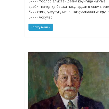
Бийик тоолор алыстан даана көрүнгөндөй кыргыз
адабиятында да башка чокулардан өзгөчөлөнүп, өзүн
бийиктиги, улуулугу менен көзгө дааналанып көрүнг
бийик чокулар
Толугу менен