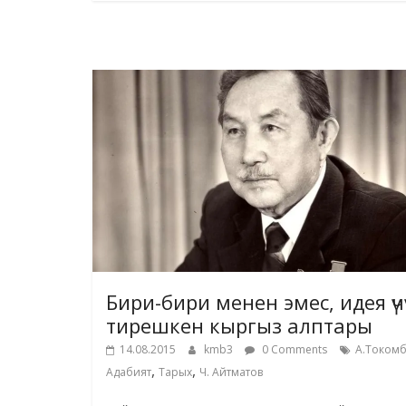
Бири-бири менен эмес, идея үч
тирешкен кыргыз алптары
14.08.2015
kmb3
0 Comments
А.Токомб
,
,
Адабият
Тарых
Ч. Айтматов