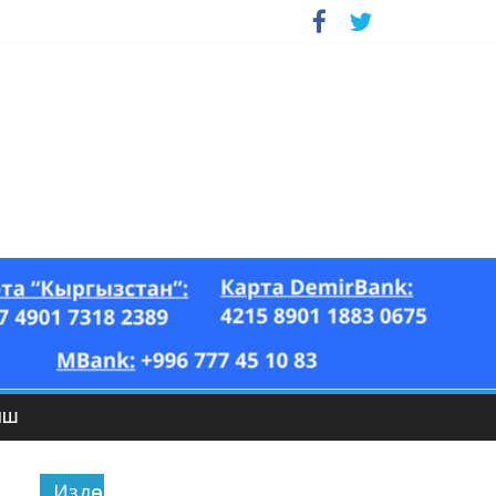
ЫШ
Издөө