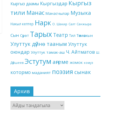
Кыргыз
Кыргыздар
Кыргыз даамы
тили
Манас
Музыка
Манасчылар
Нарк
Накыл кептер
О. Шакир
Салт
Санжыра
Тарых
Театр
Сын
Төкмө акын
Сүрөт
Тил
Улуттук дүйнө тааным
Улуттук
оюндар
Ч. Айтматов
Улуттук тамак-аш
Ш.
Эстутум
аңгеме
жомок
Дүйшеев
комуз
поэзия
сынак
котормо
маданият
Архив
Архив