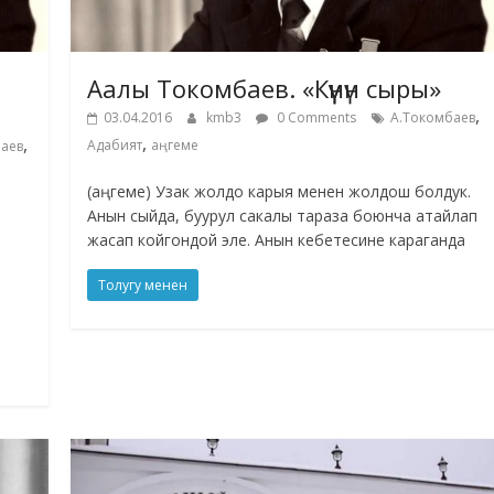
Аалы Токомбаев. «Күүнүн сыры»
,
03.04.2016
kmb3
0 Comments
А.Токомбаев
,
,
Адабият
аңгеме
аев
(аңгеме) Узак жолдо карыя менен жолдош болдук.
Анын сыйда, буурул сакалы тараза боюнча атайлап
жасап койгондой эле. Анын кебетесине караганда
Толугу менен