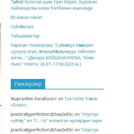
Төрөбай Кулатов шым таап берип, Зууракан
Кайназарова казак балбанын жыкканда
80 макал-лакап
Сүйлөбөс кыз
Табышмактар
Карачач Чокморова: “Сүймөнкул Көкөмерен
суусуна агып, өпкөсүнө, бөйрөгүнө суук тийгизип
алган…” (Динара БЕЙШЕНАЛИЕВА, “Азия
Ньюс” гезити, 26.07–17.08.2023-ж.)
Пикирлер
Жыргалбек Касаболот
on
Токтобек Үсөнов.
«Олжо»
practicallyperfection2b5aa2e83c
on
“Улуктун
күйгөнү” же “С… га” жазылган ырлардын сыры
practicallyperfection2b5aa2e83c
on
“Улуктун