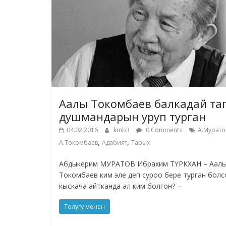
Аалы Токомбаев балкадай та
душмандарын уруп турган
04.02.2016
kmb3
0 Comments
А.Мурато
,
,
А.Токомбаев
Адабият
Тарых
Абдыкерим МУРАТОВ Ибрахим ТҮРКХАН – Аал
Токомбаев ким эле деп суроо бере турган болс
кыскача айтканда ал ким болгон? –
Толугу менен