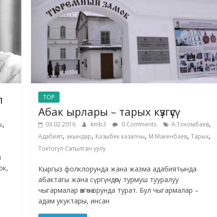
п
TOP
Абак ырлары – тарых күзгүсү
,
,
03.02.2016
kmb3
0 Comments
А.Токомбаев
в
,
,
,
,
,
Адабият
акындар
Казыбек казалчы
М.Макенбаев
Тарых
Токтогул Сатылган уулу
ы
ок,
Кыргыз фолклорунда жана жазма адабиятында
абактагы жана сүргүндөгү турмуш тууралуу
чыгармалар өзгөчө орунда турат. Бул чыгармалар –
адам укуктары, инсан