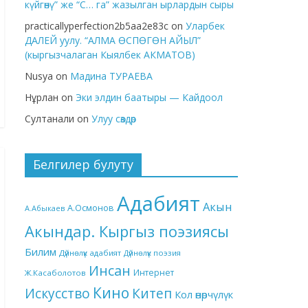
күйгөнү” же “С… га” жазылган ырлардын сыры
practicallyperfection2b5aa2e83c
on
Уларбек
ДАЛЕЙ уулу. “АЛМА ӨСПӨГӨН АЙЫЛ”
(кыргызчалаган Кыялбек АКМАТОВ)
Nusya
on
Мадина ТУРАЕВА
Нұрлан
on
Эки элдин баатыры — Кайдоол
Султанали
on
Улуу сөздөр
Белгилер булуту
Адабият
Акын
А.Осмонов
А.Абыкаев
Акындар. Кыргыз поэзиясы
Билим
Дүйнөлүк адабият
Дүйнөлүк поэзия
Инсан
Интернет
Ж.Касаболотов
Кино
Китеп
Искусство
Кол өнөрчүлүк