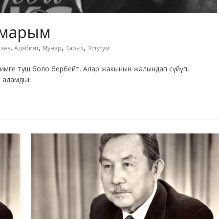
умарым
,
,
,
,
аев
Адабият
Мунар
Тарых
Эстутум
кимге туш боло бербейт. Алар жакынын жалындап сүйүп,
й адамдын