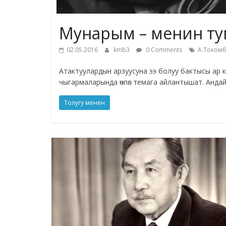
Мунарым – менин т
02.05.2016
kmb3
0 Comments
А.Токомб
Атактуулардын арзуусуна ээ болуу бактысы ар 
чыгармаларында өчпөс темага айлантышат. Анда
Толугу менен