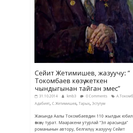
Сейит Жетимишев, жазуучу: “
Токомбаев көзү жеткен
чындыгынан тайган эмес”
31.10.2014
kmb3
0 Comments
А.Токомб
,
,
,
Адабият
С.Жетимишев
Тарых
Эстутум
Жакында Аалы Токомбаевдин 110 жылдык юбил
өткөнү турат. Мааракени утурлай “Эл арасында”
романынын автору, белгилүү жазуучу Сейит