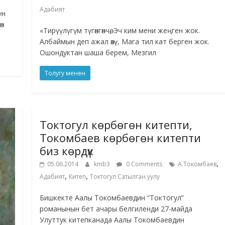
Адабият
үн
өн
«Тирүүлүгүм түгөнгөнчө, Эч ким мени жеңген жок.
Албаймын деп ажал өзү, Мага тил кат берген жок.
Ошондуктан шаша берем, Мезгил
Толугу менен
Токтогул көрбөгөн китепти,
Токомбаев көрбөгөн китепти
биз көрдүк
,
05.06.2014
kmb3
0 Comments
А.Токомбаев
,
,
Адабият
Китеп
Токтогул Сатылган уулу
Бишкекте Аалы Токомбаевдин “Токтогул”
романынын бет ачары белгиленди 27-майда
Улуттук китепканада Аалы Токомбаевдин