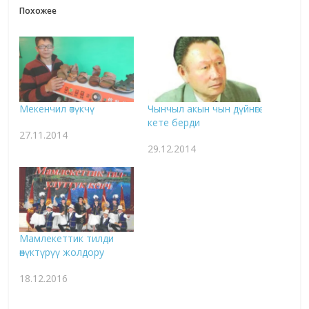
Похожее
Мекенчил өтүкчү
Чынчыл акын чын дүйнөгө
кете берди
27.11.2014
29.12.2014
Мамлекеттик тилди
өнүктүрүү жолдору
18.12.2016