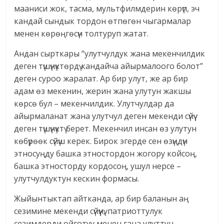
мааниси жок, тасма, мультфилмдерин көрүп, эч
кандай сындык тордон өтпөгөн чыгармалар
менен көрөңгөсүн толтуруп жатат.
Андан сырткары “улутчулдук жана мекенчилдик
деген түшүнүктөрдү кандайча айырмалоого болот”
деген суроо жаралат. Ар бир улут, же ар бир
адам өз мекенин, жерин жана улутун жакшы
көрсө бул – мекенчилдик. Улутчулдар да
айырмаланат жана улутчул деген мекенди сүйүү
деген түшүнүктү берет. Мекенчил инсан өз улутун
көбүрөөк сүйүш керек. Бирок эгерде сен өзүңдүн
этносуңду башка этностордон жогору койсоң,
башка этносторду кордосоң, ушул нерсе –
улутчулдуктун кескин формасы.
Жыйынтыктап айтканда, ар бир баланын аң
сезимине мекенди сүйүүнү, патриоттулук
сезимдерди ойготуу менен гана улуттун