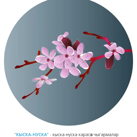
"КЫСКА-НУСКА"
- кыска-нуска карасөз чыгармалар