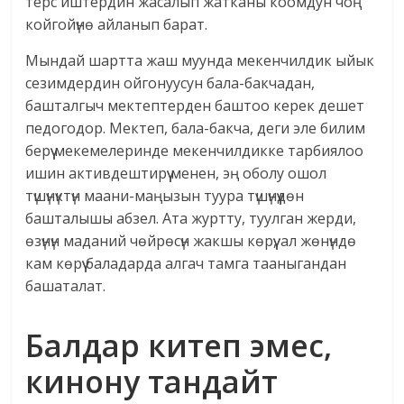
терс иштердин жасалып жатканы коомдун чоң
койгойүнө айланып барат.
Мындай шартта жаш муунда мекенчилдик ыйык
сезимдердин ойгонуусун бала-бакчадан,
башталгыч мектептерден баштоо керек дешет
педогодор. Мектеп, бала-бакча, деги эле билим
берүү мекемелеринде мекенчилдикке тарбиялоо
ишин активдештирүү менен, эң оболу ошол
түшүнүктүн маани-маңызын туура түшүнүүдөн
башталышы абзел. Ата журтту, туулган жерди,
өзүнүн маданий чөйрөсүн жакшы көрүү, ал жөнүндө
кам көрүү баладарда алгач тамга тааныгандан
башаталат.
Балдар китеп эмес,
кинону тандайт