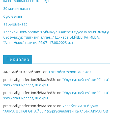
казак балбанын жыкканда
80 макал-лакап
Сүйлөбөс кыз
Табышмактар
Карачач Чокморова: “Сүймөнкул Көкөмерен суусуна агып, өпкөсүнө,
бөйрөгүнө суук тийгизип алган…” (Динара БЕЙШЕНАЛИЕВА,
“Азия Ньюс” гезити, 26.07–17.08.2023-ж.)
Пикирлер
Жыргалбек Касаболот
on
Токтобек Үсөнов. «Олжо»
practicallyperfection2b5aa2e83c
on
“Улуктун күйгөнү” же “С… га”
жазылган ырлардын сыры
practicallyperfection2b5aa2e83c
on
“Улуктун күйгөнү” же “С… га”
жазылган ырлардын сыры
practicallyperfection2b5aa2e83c
on
Уларбек ДАЛЕЙ уулу.
“АЛМА ӨСПӨГӨН АЙЫЛ” (кыргызчалаган Кыялбек АКМАТОВ)