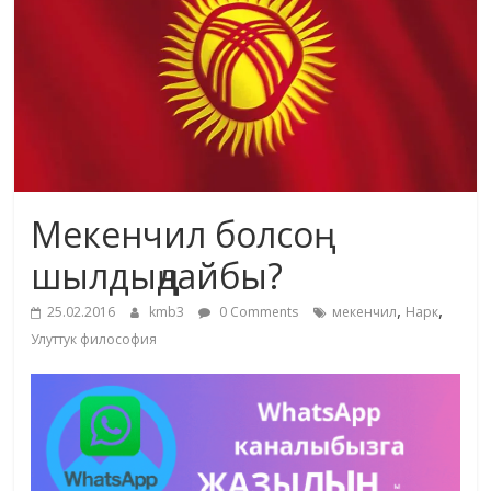
жана
адабияты
Мекенчил болсоң
шылдыңдайбы?
,
,
25.02.2016
kmb3
0 Comments
мекенчил
Нарк
Улуттук философия