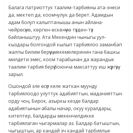
Балага патриоттук таалим-тарбияны ата-энеси
да, мектеп да, коомчулук да берет. Адамдын
адам болуп калыптанышы анын айлана-
чөйрөсүнө, көргөн-өскөнүнө түздөн-түз
байланыштуу. Ата Мекендин чыныгы уул-
кыздары болгондой кылып тарбиялоо заманбап
жалпы билим берүүчү мекемелеринин гана башкы
милдети эмес, коом тарабынан да жарандык
таалим-тарбия берүү боюнча максаттуу иш жүргүзүү
зарыл.
Ошондой эле өсүп келе жаткан муунду
тарбиялоодо улуттук адабияттын, маданияттын
орду чоң. Бирок, азыркы кезде балдар
адабиятынын абалы начар, окуу куралдары,
китептер, балдарды мекенчилдикке
тарбиялаган чыгармалар аз. Балдар батыштын,
чыгыштын, ар кандай эч кандай тарбиялык