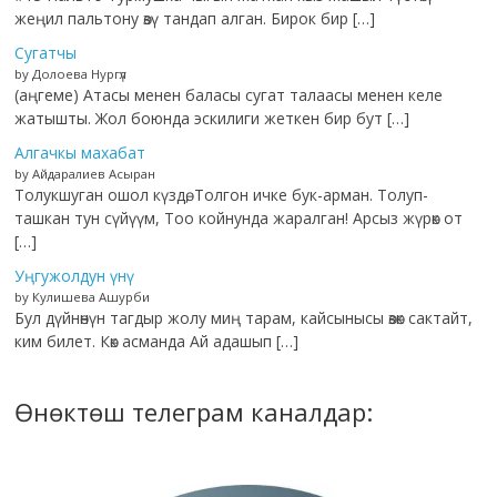
жеңил пальтону өзү тандап алган. Бирок бир […]
Сугатчы
by Долоева Нургүл
(аңгеме) Атасы менен баласы сугат талаасы менен келе
жатышты. Жол боюнда эскилиги жеткен бир бут […]
Алгачкы махабат
by Айдаралиев Асыран
Толукшуган ошол күздө, Толгон ичке бук-арман. Толуп-
ташкан тун сүйүүм, Тоо койнунда жаралган! Арсыз жүрөк от
[…]
Уңгужолдун үнү
by Кулишева Ашурби
Бул дүйнөнүн тагдыр жолу миң тарам, кайсынысы өзөк сактайт,
ким билет. Көк асманда Ай адашып […]
Өнөктөш телеграм каналдар: