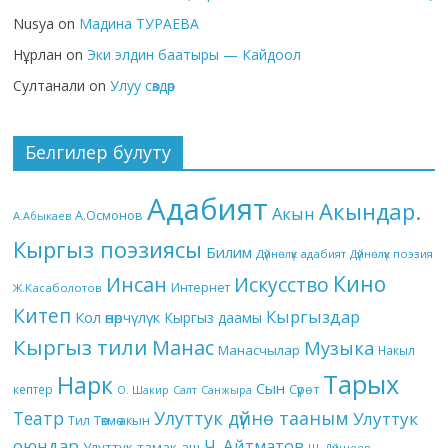
Nusya
on
Мадина ТУРАЕВА
Нұрлан
on
Эки элдин баатыры — Кайдоол
Султанали
on
Улуу сөздөр
Белгилер булуту
Адабият
Акындар.
Акын
А.Осмонов
А.Абыкаев
Кыргыз поэзиясы
Билим
Дүйнөлүк адабият
Дүйнөлүк поэзия
Кино
Инсан
Искусство
Интернет
Ж.Касаболотов
Китеп
Кыргыздар
Кол өнөрчүлүк
Кыргыз даамы
Кыргыз тили
Манас
Музыка
Манасчылар
Накыл
Тарых
Нарк
Сын
кептер
Сүрөт
О. Шакир
Салт
Санжыра
Театр
Улуттук дүйнө тааным
Улуттук
Төкмө акын
Тил
оюндар
Ч. Айтматов
Улуттук тамак-аш
Ш. Дүйшеев