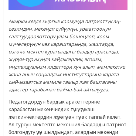
Ак
ыркы кезде кыргыз коомунда патриоттук аң-
сезимдин, мекенди сүйүүнүн, урматтоонун
салттуу дөөлөттөрү улам бошоңдоп, коом
мүчөлөрүнүн көз караштарында, жаштарда,
өзгөчө мектеп курагындагы балдар арасында,
жүрүм-турумунда кайдыгерлик, эгоизм,
индивидуализм илдеттери күч алып, мамлекетке
жана анын социалдык институттарына карата
сый-ызаатсыз мамиле тамыр жая баштаганы
адистер тарабынан байма-бай айтылууда.
Педагогдордун бардык аракеттерине
карабастан мекенчилдик түшүнүгү жаш
жеткинчектердин жүрөгүнөн түнөк таппай келет.
Ал турсун мектепте мекенчил балдарды патриот
болгондугу үчүн шылдыңдап, алардын мекенди