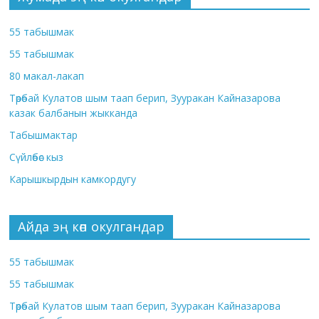
55 табышмак
55 табышмак
80 макал-лакап
Төрөбай Кулатов шым таап берип, Зууракан Кайназарова
казак балбанын жыкканда
Табышмактар
Сүйлөбөс кыз
Карышкырдын камкордугу
Айда эң көп окулгандар
55 табышмак
55 табышмак
Төрөбай Кулатов шым таап берип, Зууракан Кайназарова