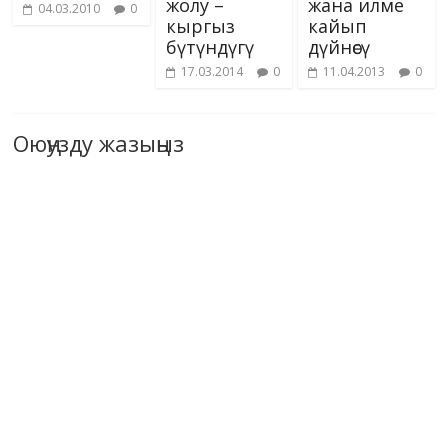
жолу –
жана илме
04.03.2010
0
кыргыз
кайып
бүтүндүгү
дүйнөсү
17.03.2014
0
11.04.2013
0
Оюңузду жазыңыз