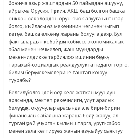
боюнча азыр жаштардын 50 пайыздан ашууну,
айрыкча Орусия, Түркия, АКШ баш болгон башка
өнүккөн өлкөлөрдөн орун-очок алууга ынтызар
болсо, кыйласы өз мекенинин чегинен чыгып
кетүүгө, башка өлкөнүн жараны болууга даяр. Бул
фактылардын көбөйүшүн көбүнесе экономикалык
абал менен чечмелеп, жаш муундарды
мекенчилдикке тарбиялоо ишинин бүгүнкү
тарыхый-социалдык реалдуулукта педагогторго,
билим берүү мекемелерине таштап коюуу
туурабы?
Белгилүү болгондой өсүп келе жаткан муундун
арасында, мектеп рекечилиги, улут аралык
бөлүнүүчүлүк, окуучулар арасында эле бири-бирин
финансылык абалына жараша бөлүп жаруу, ал
тургай үрөй учурган кылмыштарга, уруп-сабоо
менен зала келтирүү, өз жанын өзү кыйуу сыяктуу