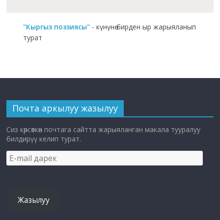
"Кыргыз поэзиясы"
- күнүнө бирден ыр жарыяланып
турат
Почта аркылуу жазылуу
Сиз көрсөткөн почтага сайтта жарыяланган макала тууралуу
билдирүү келип турат.
E-
mail
дарек
Жазылуу