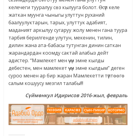
келечеги тууралуу сөз кылууга болот. Өсүп келе
жаткан муунга чыныгы улуттун руханий
баалуулуктарын, тарых, улуттук адабият,
маданият аркылуу сугаруу жолу менен гана туура
тарбия берилгенде улутун, мекенин, тилин,
дилин жана ата-бабасы тутунган динин саткан
жарандардан коомду сактай алабыз дейт
адистер. “Мамлекет мен үчүн эмне кылды
дебестен, мен мамлекет үчүн эмне кылдым” деген
суроо менен ар бир жаран Мамлекетти түптөөгө
салым кошуусу мезгил талабы!!!
Сүймөнкул Идирисов 2016-жыл, февраль