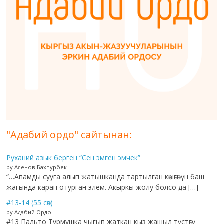
"Адабий ордо" сайтынан:
Руханий азык берген “Сен эмген эмчек”
by Аленов Бахпурбек
“…Апамды сууга алып жатышканда тартылган көшөгөнүн баш
жагында карап отурган элем. Акыркы жолу болсо да […]
#13-14 (55 сөз)
by Адабий Ордо
#13 Пальто Турмушка чыгып жаткан кыз жашыл түстөгү