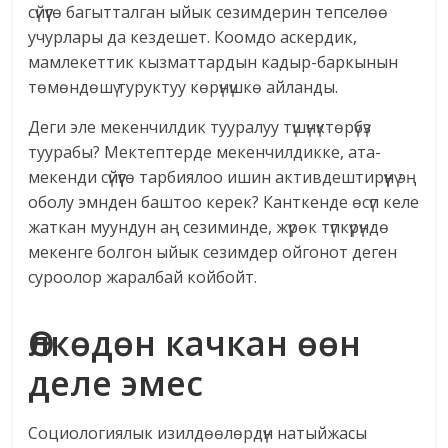
сүйүүгө багытталган ыйык сезимдерин тепселөө
учурлары да кездешет. Коомдо аскердик,
мамлекеттик кызматтардын кадыр-баркынын
төмөндөшү туруктуу көрүнүшкө айланды.
Деги эле мекенчилдик тууралуу түшүнүктөрүбүз
туурабы? Мектептерде мекенчилдикке, ата-
мекенди сүйүүгө тарбиялоо ишин активдештирүүнү эң
оболу эмнден баштоо керек? Канткенде өсүп келе
жаткан муундун аң сезиминде, жүрөк түпкүрүндө
мекенге болгон ыйык сезимдер ойгонот деген
суроолор жаралбай койбойт.
Өлкөдөн качкан өөн
деле эмес
Социологиялык изилдөөлөрдүн натыйжасы