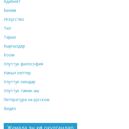
Адабият
Билим
Искусство
Тил
Тарых
Кыргыздар
Коом
Улуттук философия
Накыл кептер
Улуттук оюндар
Улуттук тамак-аш
Литература на русском
Видео
Жумада эң көп окулгандар