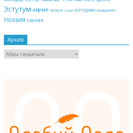
Эстутум
аңгеме
котормо
жомок
маданият
комуз
поэзия
сынак
Архив
Архив