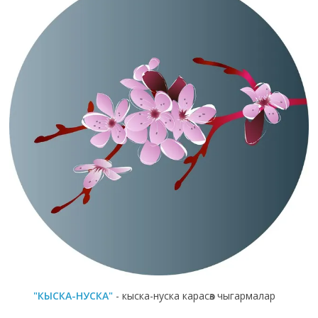
"КЫСКА-НУСКА"
- кыска-нуска карасөз чыгармалар