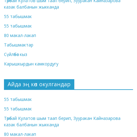
Төрөбай Кулатов шым таап берип, Зууракан Кайназарова
казак балбанын жыкканда
55 табышмак
55 табышмак
80 макал-лакап
Табышмактар
Сүйлөбөс кыз
Карышкырдын камкордугу
Айда эң көп окулгандар
55 табышмак
55 табышмак
Төрөбай Кулатов шым таап берип, Зууракан Кайназарова
казак балбанын жыкканда
80 макал-лакап