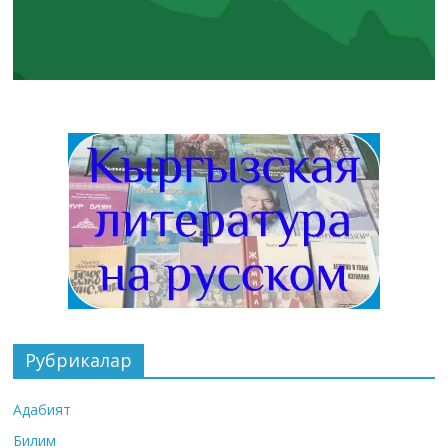
Рубрикалар
Адабият
Билим