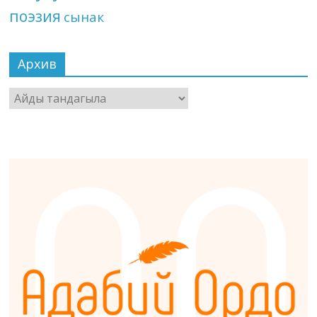
поэзия
сынак
Архив
Архив