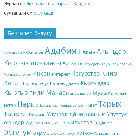
Нұрлан
on
Эки элдин баатыры — Кайдоол
Султанали
on
Улуу сөздөр
Белгилер булуту
Адабият
Акындар.
Акын
А.Осмонов
А.Абыкаев
Кыргыз поэзиясы
Билим
Дүйнөлүк адабият
Дүйнөлүк поэзия
Кино
Инсан
Искусство
Интернет
Ж.Касаболотов
Китеп
Кыргыздар
Кол өнөрчүлүк
Кыргыз даамы
Кыргыз тили
Манас
Музыка
Манасчылар
Накыл
Тарых
Нарк
Сын
кептер
Сүрөт
О. Шакир
Салт
Санжыра
Театр
Улуттук дүйнө тааным
Улуттук
Төкмө акын
Тил
оюндар
Ч. Айтматов
Улуттук тамак-аш
Ш. Дүйшеев
Эстутум
аңгеме
котормо
жомок
маданият
комуз