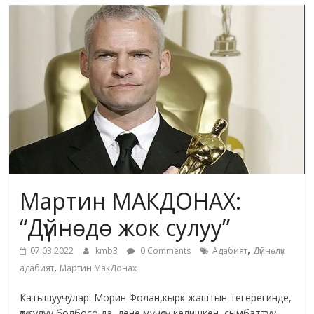
маданияты
жана
адабияты
Мартин МАКДОНАХ:
“Дүйнөдө жок сулуу”
,
07.03.2022
kmb3
0 Comments
Адабият
Дүйнөлүк
,
адабият
Мартин МакДонах
Катышуучулар: Морин Фолан,кырк жаштын тегерегинде,
өтө сулуу болбосо да, дене мүчөсү келишкен, сымбаттуу