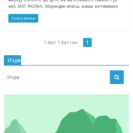
аял; МЭГ ФОЛАН, Мориндин апасы, жашы жетимишке
Толугу менен
1-бет 1 беттен
1
Издөө