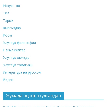
Искусство
Тил
Тарых
Кыргыздар
Коом
Улуттук философия
Накыл кептер
Улуттук оюндар
Улуттук тамак-аш
Литература на русском
Видео
Жумада эң көп окулгандар