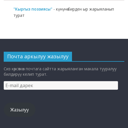
"Кыргыз поэзиясы"
- күнүнө бирден ыр жарыяланып
турат
Почта аркылуу жазылуу
Сиз көрсөткөн почтага сайтта жарыяланган макала тууралуу
билдирүү келип турат.
E-
mail
дарек
Жазылуу