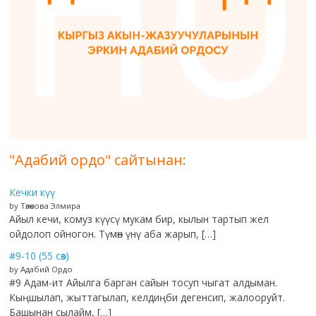
"Адабий ордо" сайтынан:
Кечки күү
by Төлөкова Элмира
Айыл кечи, комуз күүсү мукам бир, кылын тартып жел
ойдолоп ойногон. Түмөн үнү аба жарып, […]
#9-10 (55 сөз)
by Адабий Ордо
#9 Адам-ит Айылга барган сайын тосуп чыгат алдыман.
Кыңшылап, жыттагылап, келдиңби дегенсип, жалооруйт.
Башынан сылайм, […]