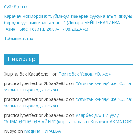
Сүйлөбөс кыз
Карачач Чокморова: “Сүймөнкул Көкөмерен суусуна агып, өпкөсүнө,
бөйрөгүнө суук тийгизип алган…” (Динара БЕЙШЕНАЛИЕВА,
“Азия Ньюс” гезити, 26.07–17.08.2023-ж.)
Табышмактар
Пикирлер
Жыргалбек Касаболот
on
Токтобек Үсөнов. «Олжо»
practicallyperfection2b5aa2e83c
on
“Улуктун күйгөнү” же “С… га”
жазылган ырлардын сыры
practicallyperfection2b5aa2e83c
on
“Улуктун күйгөнү” же “С… га”
жазылган ырлардын сыры
practicallyperfection2b5aa2e83c
on
Уларбек ДАЛЕЙ уулу.
“АЛМА ӨСПӨГӨН АЙЫЛ” (кыргызчалаган Кыялбек АКМАТОВ)
Nusya
on
Мадина ТУРАЕВА