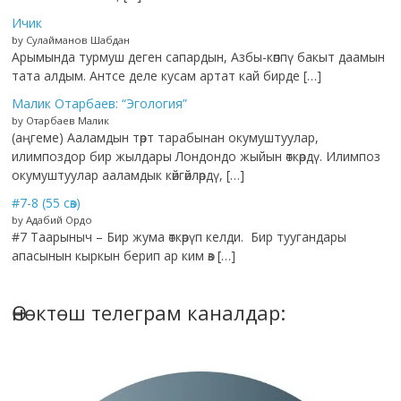
Ичик
by Сулайманов Шабдан
Арымында турмуш деген сапардын, Азбы-көппү бакыт даамын
тата алдым. Антсе деле кусам артат кай бирде […]
Малик Отарбаев: “Эгология”
by Отарбаев Малик
(аңгеме) Ааламдын төрт тарабынан окумуштуулар,
илимпоздор бир жылдары Лондондо жыйын өткөрдү. Илимпоз
окумуштуулар ааламдык көйгөйлөрдү, […]
#7-8 (55 сөз)
by Адабий Ордо
#7 Таарыныч – Бир жума өткөрүп келди. Бир туугандары
апасынын кыркын берип ар ким өз […]
Өнөктөш телеграм каналдар: