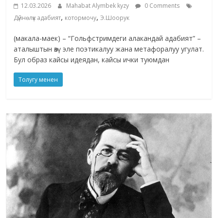
12.03.2026
Mahabat Alymbek kyzy
0 Comments
,
,
Дүйнөлүк адабият
котормочу
Э.Шоорук
(макала-маек) – “Гольфстримдеги алакандай адабият” –
аталыштын өзү эле поэтикалуу жана метафоралуу угулат.
Бул образ кайсы идеядан, кайсы ички туюмдан
Толугу менен