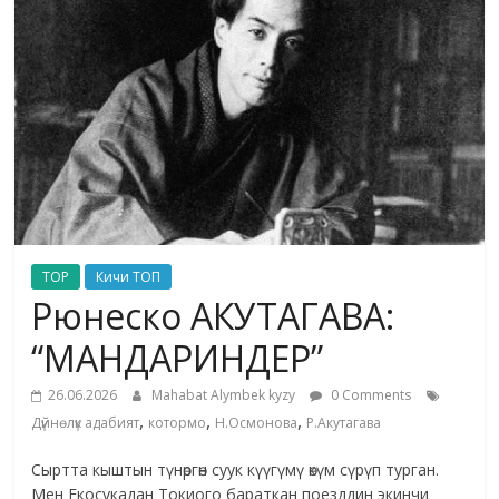
жана
адабияты
TOP
Кичи ТОП
Рюнеско АКУТАГАВА:
“МАНДАРИНДЕР”
26.06.2026
Mahabat Alymbek kyzy
0 Comments
,
,
,
Дүйнөлүк адабият
котормо
Н.Осмонова
Р.Акутагава
Сыртта кыштын түнөргөн суук күүгүмү өкүм сүрүп турган.
Мен Екосукадан Токиого бараткан поезддин экинчи