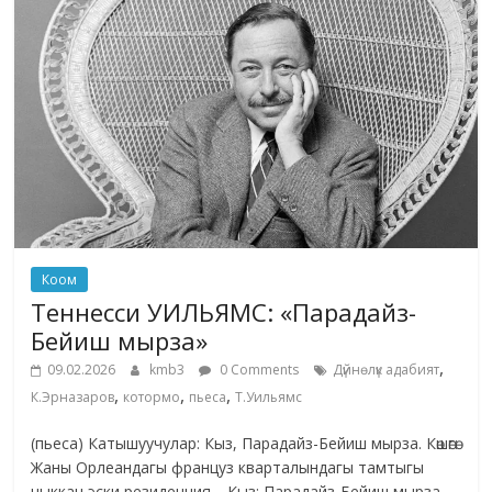
Коом
Теннесси УИЛЬЯМС: «Парадайз-
Бейиш мырза»
,
09.02.2026
kmb3
0 Comments
Дүйнөлүк адабият
,
,
,
К.Эрназаров
котормо
пьеса
Т.Уильямс
(пьеса) Катышуучулар: Кыз, Парадайз-Бейиш мырза. Көшөгө:
Жаны Орлеандагы француз кварталындагы тамтыгы
чыккан эски резиденция. Кыз: Парадайз-Бейиш мырза