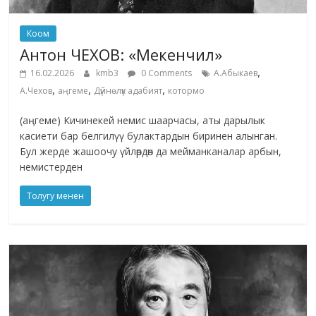
Коом
Антон ЧЕХОВ: «Мекенчил»
,
16.02.2026
kmb3
0 Comments
А.Абыкаев
,
,
,
А.Чехов
аңгеме
Дүйнөлүк адабият
котормо
(аңгеме) Кичинекей немис шаарчасы, аты дарылык
касиети бар белгилүү булактардын биринен алынган.
Бул жерде жашоочу үйлөрдөн да мейманканалар арбын,
немистерден
Толугу менен