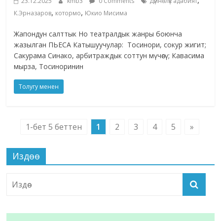
,
23.12.2025
kmb3
0 Comments
Дүйнөлүк адабият
,
,
К.Эрназаров
котормо
Юкио Мисима
Жапондун салттык Но театралдык жанры боюнча
жазылган ПЬЕСА Катышуучулар: Тосинори, сокур жигит;
Сакурама Синако, арбитраждык соттун мүчөсү; Кавасима
мырза, Тосиноринин
Толугу менен
1-бет 5 беттен
1
2
3
4
5
»
Издөө