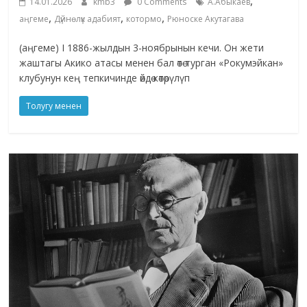
,
14.01.2026
kmb3
0 Comments
А.Абыкаев
,
,
,
аңгеме
Дүйнөлүк адабият
котормо
Рюноске Акутагава
(аңгеме) I 1886-жылдын 3-ноябрынын кечи. Он жети
жаштагы Акико атасы менен бал өтө турган «Рокумэйкан»
клубунун кең тепкичинде өйдө көтөрүлүп
Толугу менен