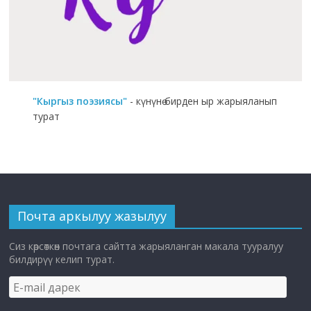
"Кыргыз поэзиясы"
- күнүнө бирден ыр жарыяланып
турат
Почта аркылуу жазылуу
Сиз көрсөткөн почтага сайтта жарыяланган макала тууралуу
билдирүү келип турат.
E-
mail
дарек