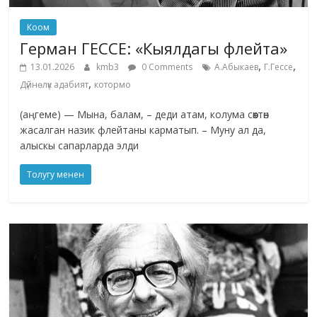
Коом
Герман ГЕССЕ: «Кыялдагы флейта»
,
,
13.01.2026
kmb3
0 Comments
А.Абыкаев
Г.Гессе
,
Дүйнөлүк адабият
котормо
(аңгеме) — Мына, балам, – деди атам, колума сөөктөн
жасалган назик флейтаны карматып. – Муну ал да,
алыскы сапарларда элди
Толугу менен