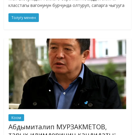
класстагы вагонунун бурчунда олтуруп, сапарга чыгууга
Толугу менен
Коом
Абдымиталип МУРЗАКМЕТОВ,
тарых илимдеринин кандидаты: