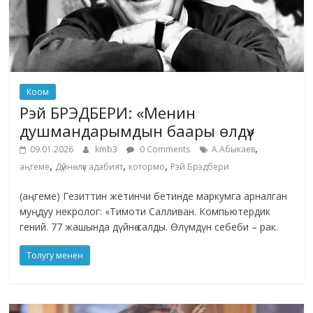
Коом
Рэй БРЭДБЕРИ: «Менин
душмандарымдын баары өлдү»
,
09.01.2026
kmb3
0 Comments
А.Абыкаев
,
,
,
аңгеме
Дүйнөлүк адабият
котормо
Рэй Брэдбери
(аңгеме) Гезиттин жетинчи бетинде маркумга арналган
муңдуу некролог: «Тимоти Салливан. Компьютердик
гений. 77 жашында дүйнө салды. Өлүмдүн себеби – рак.
Толугу менен