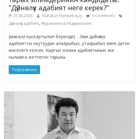
“Дүйнөлүк адабият неге керек?”
25.06.2026
Mahabat Alymbek kyzy
0 Comments
,
Дүйнөлүк адабият
Мурзакметов Абдумиталип
(макала кыскартылып берилди) …Эми дүйнөлүк
адабиятты окутуудан алаарыбыз, утаарыбыз эмне деген
маселеге келсек. Кыргыз жазма адабиятынын эки
кылымга жетпеген тарыхы
Толугу менен