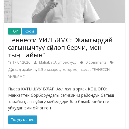
TOP
Коом
Теннесси УИЛЬЯМС: “Жамгырдай
сагынычтуу сүйлөп берчи, мен
тыңшайын”
17.04.2026
Mahabat Alymbek kyzy
0 Comments
,
,
,
,
Дүйнөлүк адабият
К.Эрназаров
котормо
пьеса
ТЕННЕССИ
УИЛЬЯМС
Пьеса КАТЫШУУЧУЛАР: Аял жана эркек КӨШӨГӨ:
Манхэттен борборундагы сегизинчи райондун батыш
тарабындагы үйдөгү мебелдери бар бөлмө. Керебетте
уйкудан эми ойгонгон
Толугу менен