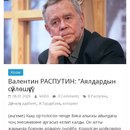
Коом
Валентин РАСПУТИН: “Аялдардын
сүйлөшүүсү”
,
08.01.2026
kmb3
0 Comments
В.Распутин
,
,
Дүйнөлүк адабият
Ж.Турдубаев
котормо
(аңгеме) Кыш ортологон ченде Вика алыскы айылдагы
чоң энесиникине аргасыз келип калды. Он алты
жашында боюнан алдыруу оңойбу. Кошулган шойкомдуу