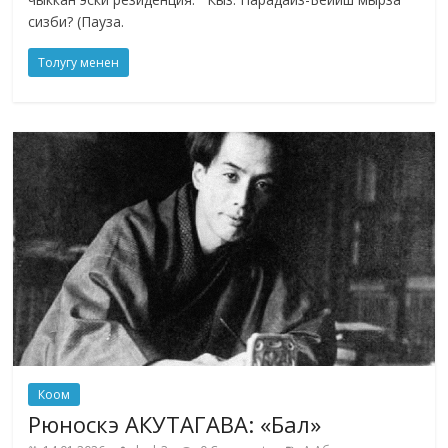
сизби? (Пауза.
Толугу менен
Коом
Рюноскэ АКУТАГАВА: «Бал»