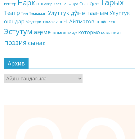
Тарых
Нарк
Сын
кептер
Сүрөт
О. Шакир
Салт
Санжыра
Театр
Улуттук дүйнө тааным
Улуттук
Төкмө акын
Тил
оюндар
Ч. Айтматов
Улуттук тамак-аш
Ш. Дүйшеев
Эстутум
аңгеме
котормо
жомок
маданият
комуз
поэзия
сынак
Архив
Архив