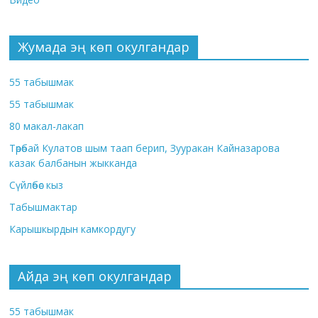
Жумада эң көп окулгандар
55 табышмак
55 табышмак
80 макал-лакап
Төрөбай Кулатов шым таап берип, Зууракан Кайназарова
казак балбанын жыкканда
Сүйлөбөс кыз
Табышмактар
Карышкырдын камкордугу
Айда эң көп окулгандар
55 табышмак