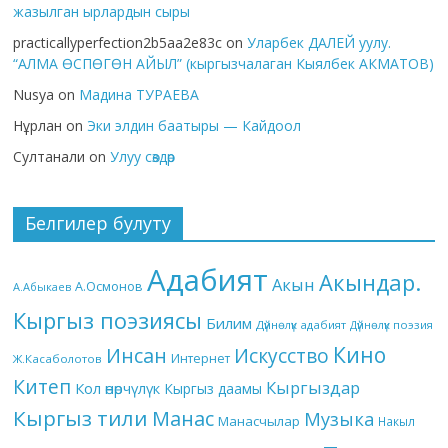
жазылган ырлардын сыры
practicallyperfection2b5aa2e83c
on
Уларбек ДАЛЕЙ уулу.
“АЛМА ӨСПӨГӨН АЙЫЛ” (кыргызчалаган Кыялбек АКМАТОВ)
Nusya
on
Мадина ТУРАЕВА
Нұрлан
on
Эки элдин баатыры — Кайдоол
Султанали
on
Улуу сөздөр
Белгилер булуту
Адабият
Акындар.
Акын
А.Осмонов
А.Абыкаев
Кыргыз поэзиясы
Билим
Дүйнөлүк адабият
Дүйнөлүк поэзия
Кино
Инсан
Искусство
Интернет
Ж.Касаболотов
Китеп
Кыргыздар
Кол өнөрчүлүк
Кыргыз даамы
Кыргыз тили
Манас
Музыка
Манасчылар
Накыл