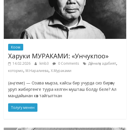
Коом
Харуки МУРАКАМИ: «Унчукпоо»
,
14.02.2026
kmb3
0 Comments
Дүйнөлүк адабият
,
,
котормо
М.Наралиева
Х.Мураками
(аңгеме) — Озава мырза, кайсы бир учурда сиз бирөөнү
уруп жибергенге туура келген мушташ болду беле? Ал
маңдайынан көз тайгылткан
Толугу менен