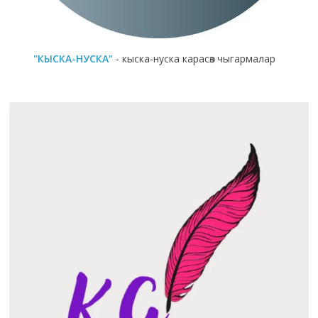
"КЫСКА-НУСКА"
- кыска-нуска карасөз чыгармалар