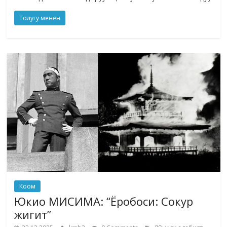
Толугу менен
Коом
Юкио МИСИМА: “Ёробоси: Сокур
жигит”