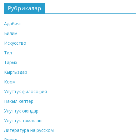
Рубрикалар
Адабият
Билим
Искусство
Тил
Тарых
Кыргыздар
Коом
Улуттук философия
Накыл кептер
Улуттук оюндар
Улуттук тамак-аш
Литература на русском
Видео