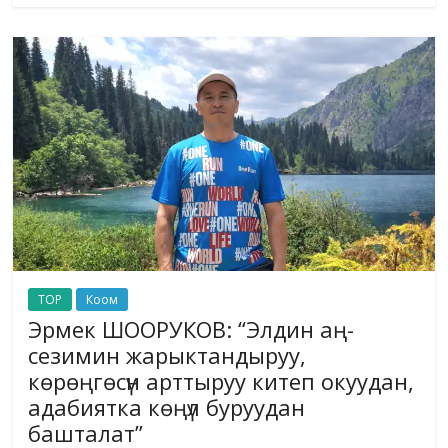
TOP
Коом
Эрмек ШООРУКОВ: “Элдин аң-
сезимин жарыктандыруу,
көрөңгөсүн арттыруу китеп окуудан,
адабиятка көңүл буруудан
башталат”