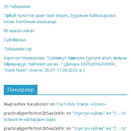
55 табышмак
Төрөбай Кулатов шым таап берип, Зууракан Кайназарова
казак балбанын жыкканда
80 макал-лакап
Сүйлөбөс кыз
Табышмактар
Карачач Чокморова: “Сүймөнкул Көкөмерен суусуна агып, өпкөсүнө,
бөйрөгүнө суук тийгизип алган…” (Динара БЕЙШЕНАЛИЕВА,
“Азия Ньюс” гезити, 26.07–17.08.2023-ж.)
Пикирлер
Жыргалбек Касаболот
on
Токтобек Үсөнов. «Олжо»
practicallyperfection2b5aa2e83c
on
“Улуктун күйгөнү” же “С… га”
жазылган ырлардын сыры
practicallyperfection2b5aa2e83c
on
“Улуктун күйгөнү” же “С… га”