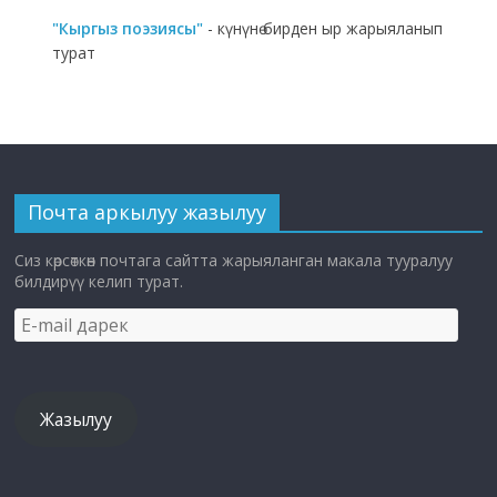
"Кыргыз поэзиясы"
- күнүнө бирден ыр жарыяланып
турат
Почта аркылуу жазылуу
Сиз көрсөткөн почтага сайтта жарыяланган макала тууралуу
билдирүү келип турат.
E-
mail
дарек
Жазылуу