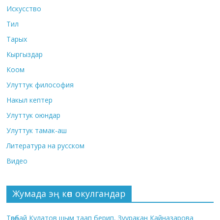
Искусство
Тил
Тарых
Кыргыздар
Коом
Улуттук философия
Накыл кептер
Улуттук оюндар
Улуттук тамак-аш
Литература на русском
Видео
Жумада эң көп окулгандар
Төрөбай Кулатов шым таап берип, Зууракан Кайназарова