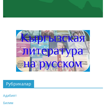
Рубрикалар
Адабият
Билим