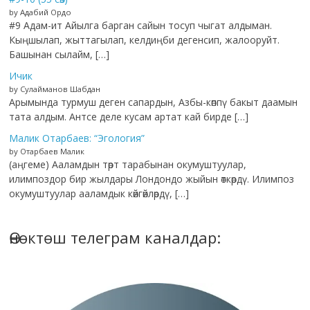
by Адабий Ордо
#9 Адам-ит Айылга барган сайын тосуп чыгат алдыман.
Кыңшылап, жыттагылап, келдиңби дегенсип, жалооруйт.
Башынан сылайм, […]
Ичик
by Сулайманов Шабдан
Арымында турмуш деген сапардын, Азбы-көппү бакыт даамын
тата алдым. Антсе деле кусам артат кай бирде […]
Малик Отарбаев: “Эгология”
by Отарбаев Малик
(аңгеме) Ааламдын төрт тарабынан окумуштуулар,
илимпоздор бир жылдары Лондондо жыйын өткөрдү. Илимпоз
окумуштуулар ааламдык көйгөйлөрдү, […]
Өнөктөш телеграм каналдар: