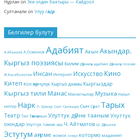
Нұрлан
on
Эки элдин баатыры — Кайдоол
Султанали
on
Улуу сөздөр
Белгилер булуту
Адабият
Акындар.
Акын
А.Осмонов
А.Абыкаев
Кыргыз поэзиясы
Билим
Дүйнөлүк адабият
Дүйнөлүк поэзия
Кино
Инсан
Искусство
Интернет
Ж.Касаболотов
Китеп
Кыргыздар
Кол өнөрчүлүк
Кыргыз даамы
Кыргыз тили
Манас
Музыка
Манасчылар
Накыл
Тарых
Нарк
Сын
кептер
Сүрөт
О. Шакир
Салт
Санжыра
Театр
Улуттук дүйнө тааным
Улуттук
Төкмө акын
Тил
оюндар
Ч. Айтматов
Улуттук тамак-аш
Ш. Дүйшеев
Эстутум
аңгеме
котормо
жомок
маданият
комуз