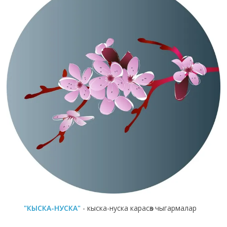
"КЫСКА-НУСКА"
- кыска-нуска карасөз чыгармалар