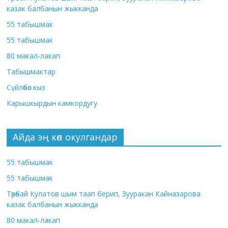
казак балбанын жыкканда
55 табышмак
55 табышмак
80 макал-лакап
Табышмактар
Сүйлөбөс кыз
Карышкырдын камкордугу
Айда эң көп окулгандар
55 табышмак
55 табышмак
Төрөбай Кулатов шым таап берип, Зууракан Кайназарова
казак балбанын жыкканда
80 макал-лакап