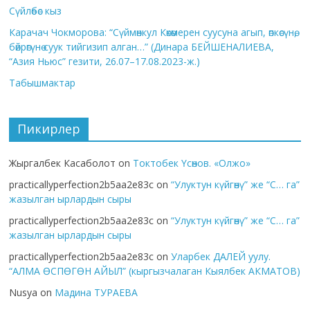
Сүйлөбөс кыз
Карачач Чокморова: “Сүймөнкул Көкөмерен суусуна агып, өпкөсүнө,
бөйрөгүнө суук тийгизип алган…” (Динара БЕЙШЕНАЛИЕВА,
“Азия Ньюс” гезити, 26.07–17.08.2023-ж.)
Табышмактар
Пикирлер
Жыргалбек Касаболот
on
Токтобек Үсөнов. «Олжо»
practicallyperfection2b5aa2e83c
on
“Улуктун күйгөнү” же “С… га”
жазылган ырлардын сыры
practicallyperfection2b5aa2e83c
on
“Улуктун күйгөнү” же “С… га”
жазылган ырлардын сыры
practicallyperfection2b5aa2e83c
on
Уларбек ДАЛЕЙ уулу.
“АЛМА ӨСПӨГӨН АЙЫЛ” (кыргызчалаган Кыялбек АКМАТОВ)
Nusya
on
Мадина ТУРАЕВА