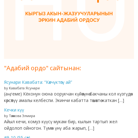
"Адабий ордо" сайтынан:
Ясунари Кавабата: “Көлчүктөгү ай”
by Кавабата Ясунари
(аңгеме) Кёконун оюна оорукчан күйөөсүнө бакчаны кол күзгүдөн
көрсөтүү амалы келбеспи. Экинчи кабатта төшөктө жаткан […]
Кечки күү
by Төлөкова Элмира
Айыл кечи, комуз күүсү мукам бир, кылын тартып жел
ойдолоп ойногон. Түмөн үнү аба жарып, […]
#9-10 (55 сөз)