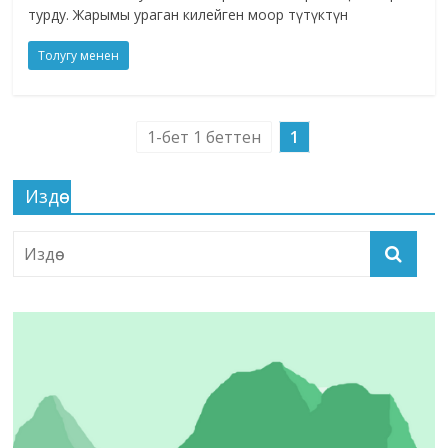
турду. Жарымы ураган килейген моор түтүктүн
Толугу менен
1-бет 1 беттен
1
Издөө