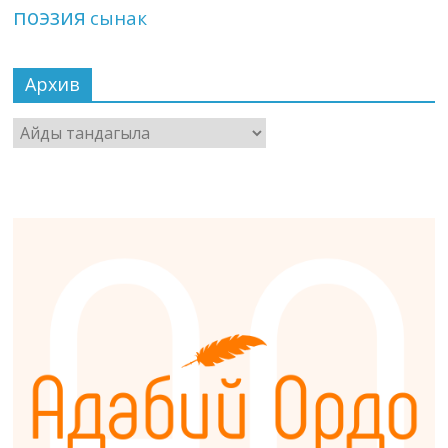
поэзия
сынак
Архив
Архив