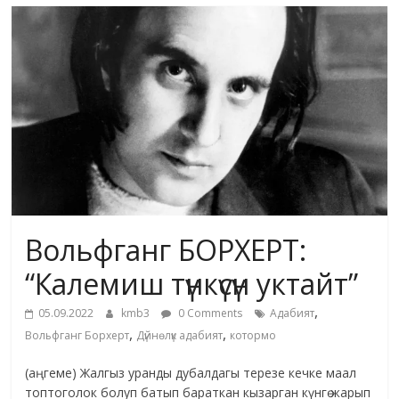
маданияты
жана
адабияты
Вольфганг БОРХЕРТ:
“Калемиш түнкүсүн уктайт”
,
05.09.2022
kmb3
0 Comments
Адабият
,
,
Вольфганг Борхерт
Дүйнөлүк адабият
котормо
(аңгеме) Жалгыз уранды дубалдагы терезе кечке маал
топтоголок болуп батып бараткан кызарган күнгө жарып