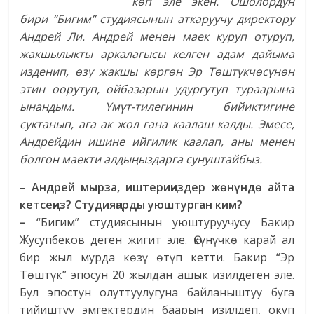
көп эле экен. Ошолордун
бири “Бигим” студиясынын аткаруучу директору
Андрей Ли. Андрей менен маек куруп отуруп,
жакшылыкты аркалагысы келген адам дайыма
изденип, өзү жакшы көргөн Эр Төштүкчөсүнөн
этин оорутуп, ойбазарын удургутуп тураарына
ынандым.
Үмүт-тилегинин бийиктигине
суктанып, ага ак жол гана каалаш калды. Эмесе,
Андрейдин ишине ийгилик каалап, аны менен
болгон маекти алдыңыздарга сунуштайбыз.
–
Андрей мырза, иштериңиздер жөнүндө айта
кетсеңиз?
Студияңарды уюштурган ким?
–
“Бигим” студиясынын уюштуруучусу Бакир
Жусупбеков деген жигит эле. Өкүнүчкө карай ал
бир жыл мурда көзү өтүп кетти. Бакир “Эр
Төштүк” эпосун 20 жылдан ашык изилдеген эле.
Бул эпостун олуттуулугуна байланыштуу буга
тийиштүү эмгектердин баарын изилдеп, окуп