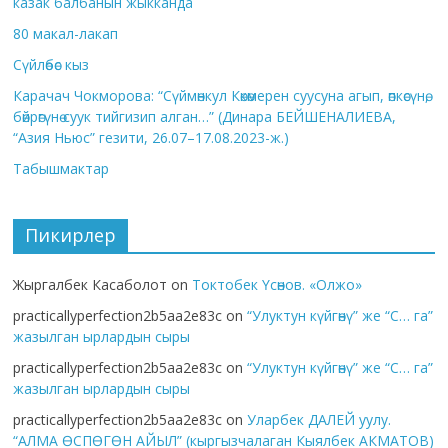
казак балбанын жыкканда
80 макал-лакап
Сүйлөбөс кыз
Карачач Чокморова: “Сүймөнкул Көкөмерен суусуна агып, өпкөсүнө,
бөйрөгүнө суук тийгизип алган…” (Динара БЕЙШЕНАЛИЕВА,
“Азия Ньюс” гезити, 26.07–17.08.2023-ж.)
Табышмактар
Пикирлер
Жыргалбек Касаболот
on
Токтобек Үсөнов. «Олжо»
practicallyperfection2b5aa2e83c
on
“Улуктун күйгөнү” же “С… га”
жазылган ырлардын сыры
practicallyperfection2b5aa2e83c
on
“Улуктун күйгөнү” же “С… га”
жазылган ырлардын сыры
practicallyperfection2b5aa2e83c
on
Уларбек ДАЛЕЙ уулу.
“АЛМА ӨСПӨГӨН АЙЫЛ” (кыргызчалаган Кыялбек АКМАТОВ)