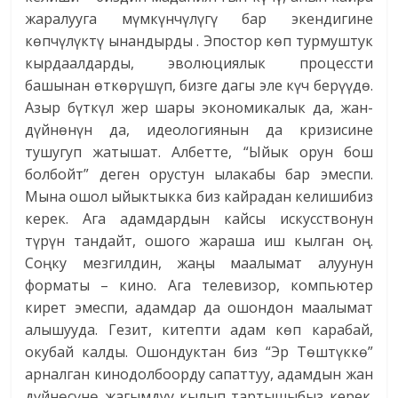
жаралууга мүмкүнчүлүгү бар экендигине
көпчүлүктү ынандырды . Эпостор көп турмуштук
кырдаалдарды, эволюциялык процессти
башынан өткөрүшүп, бизге дагы эле күч берүүдө.
Азыр бүткүл жер шары экономикалык да, жан-
дүйнөнүн да, идеологиянын да кризисине
тушугуп жатышат. Албетте, “Ыйык орун бош
болбойт” деген орустун ылакабы бар эмеспи.
Мына ошол ыйыктыкка биз кайрадан келишибиз
керек. Ага адамдардын кайсы искусствонун
түрүн тандайт, ошого жараша иш кылган оң.
Соңку мезгилдин, жаңы маалымат алуунун
форматы – кино. Ага телевизор, компьютер
кирет эмеспи, адамдар да ошондон маалымат
алышууда. Гезит, китепти адам көп карабай,
окубай калды. Ошондуктан биз “Эр Төштүккө”
арналган кинодолбоорду сапаттуу, адамдын жан
дүйнөсүнө жагымдуу кылып тартышыбыз керек.