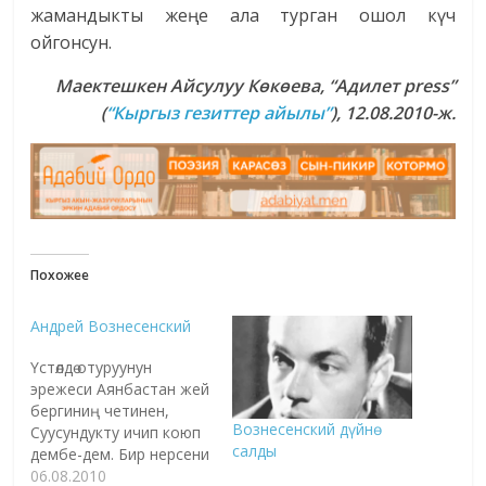
жамандыкты жеңе ала турган ошол күч
ойгонсун.
Маектешкен Айсулуу Көкөева
, “Адилет
press
”
(
“Кыргыз гезиттер айылы”
), 12.08.2010-ж.
Похожее
Андрей Вознесенский
Үстөлдө отуруунун
эрежеси Аянбастан жей
бергиниң четинен,
Вознесенский дүйнө
Суусундукту ичип коюп
салды
дембе-дем. Бир нерсени
гана сенден өтүнөм,
06.08.2010