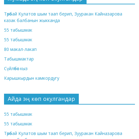
Төрөбай Кулатов шым таап берип, Зууракан Кайназарова
казак балбанын жыкканда
55 табышмак
55 табышмак
80 макал-лакап
Табышмактар
Сүйлөбөс кыз
Карышкырдын камкордугу
Айда эң көп окулгандар
55 табышмак
55 табышмак
Төрөбай Кулатов шым таап берип, Зууракан Кайназарова