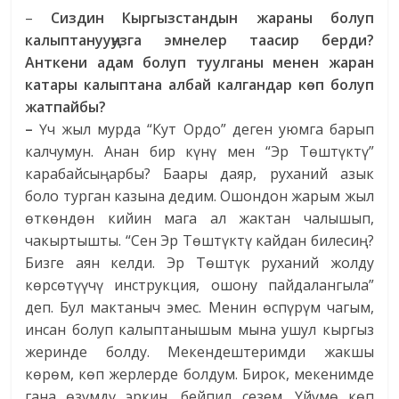
–
Сиздин Кыргызстандын жараны болуп
калыптанууңузга эмнелер таасир берди?
Анткени адам болуп туулганы менен жаран
катары калыптана албай калгандар көп болуп
жатпайбы?
–
Үч жыл мурда “Кут Ордо” деген уюмга барып
калчумун. Анан бир күнү мен “Эр Төштүктү”
карабайсыңарбы? Баары даяр, руханий азык
боло турган казына дедим. Ошондон жарым жыл
өткөндөн кийин мага ал жактан чалышып,
чакыртышты. “Сен Эр Төштүктү кайдан билесиң?
Бизге аян келди. Эр Төштүк руханий жолду
көрсөтүүчү инструкция, ошону пайдалангыла”
деп. Бул мактаныч эмес. Менин өспүрүм чагым,
инсан болуп калыптанышым мына ушул кыргыз
жеринде болду. Мекендештеримди жакшы
көрөм, көп жерлерде болдум. Бирок, мекенимде
гана өзүмдү эркин, бейпил сезем. Үйүмө көп