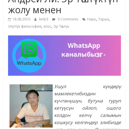
маданияты
жолу менен
жана
,
,
адабияты
18.08.2010
kmb3
0 Comments
Нарк
Тарых
,
,
Улуттук философия
эпос
Эр Төштүк
Ушул күндөрү
мамлекетибиздин
күчтөнүшүн, бутуна туруп
кетүүсүн ойлоп, ошого
колдон келчү салымын
кошкусу келгендер элибизде