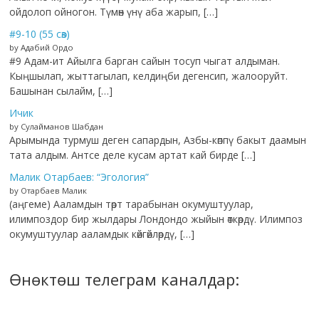
ойдолоп ойногон. Түмөн үнү аба жарып, […]
#9-10 (55 сөз)
by Адабий Ордо
#9 Адам-ит Айылга барган сайын тосуп чыгат алдыман.
Кыңшылап, жыттагылап, келдиңби дегенсип, жалооруйт.
Башынан сылайм, […]
Ичик
by Сулайманов Шабдан
Арымында турмуш деген сапардын, Азбы-көппү бакыт даамын
тата алдым. Антсе деле кусам артат кай бирде […]
Малик Отарбаев: “Эгология”
by Отарбаев Малик
(аңгеме) Ааламдын төрт тарабынан окумуштуулар,
илимпоздор бир жылдары Лондондо жыйын өткөрдү. Илимпоз
окумуштуулар ааламдык көйгөйлөрдү, […]
Өнөктөш телеграм каналдар: