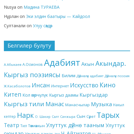
Nusya
on
Мадина ТУРАЕВА
Нұрлан
on
Эки элдин баатыры — Кайдоол
Султанали
on
Улуу сөздөр
Белгилер булуту
Адабият
Акындар.
Акын
А.Осмонов
А.Абыкаев
Кыргыз поэзиясы
Билим
Дүйнөлүк адабият
Дүйнөлүк поэзия
Кино
Инсан
Искусство
Интернет
Ж.Касаболотов
Китеп
Кыргыздар
Кол өнөрчүлүк
Кыргыз даамы
Кыргыз тили
Манас
Музыка
Манасчылар
Накыл
Тарых
Нарк
Сын
кептер
Сүрөт
О. Шакир
Салт
Санжыра
Театр
Улуттук дүйнө тааным
Улуттук
Төкмө акын
Тил
оюндар
Ч. Айтматов
Улуттук тамак-аш
Ш. Дүйшеев