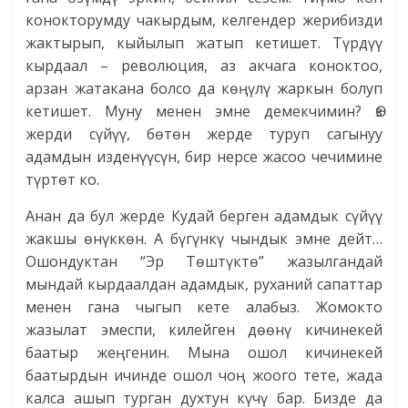
конокторумду чакырдым, келгендер жерибизди
жактырып, кыйылып жатып кетишет. Түрдүү
кырдаал – революция, аз акчага коноктоо,
арзан жатакана болсо да көңүлү жаркын болуп
кетишет. Муну менен эмне демекчимин? Өз
жерди сүйүү, бөтөн жерде туруп сагынуу
адамдын изденүүсүн, бир нерсе жасоо чечимине
түртөт ко.
Анан да бул жерде Кудай берген адамдык сүйүү
жакшы өнүккөн. А бүгүнкү чындык эмне дейт…
Ошондуктан “Эр Төштүктө” жазылгандай
мындай кырдаалдан адамдык, руханий сапаттар
менен гана чыгып кете алабыз. Жомокто
жазылат эмеспи, килейген дөөнү кичинекей
баатыр жеңгенин. Мына ошол кичинекей
баатырдын ичинде ошол чоң жоого тете, жада
калса ашып турган духтун күчү бар. Бизде да