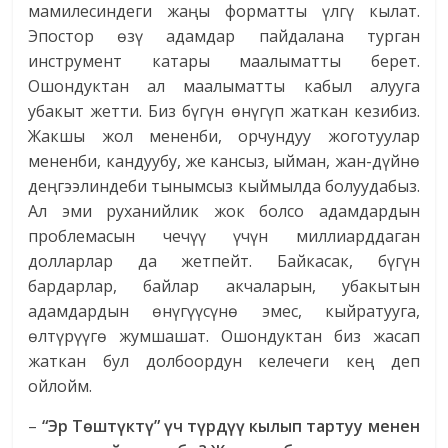
мамилесиндеги жаңы форматты үлгү кылат.
Эпостор өзү адамдар пайдалана турган
инструмент катары маалыматты берет.
Ошондуктан ал маалыматты кабыл алууга
убакыт жетти. Биз бүгүн өнүгүп жаткан кезибиз.
Жакшы жол мененби, орчундуу жоготуулар
мененби, кандуубу, же кансыз, ыйман, жан-дүйнө
деңгээлиндеби тынымсыз кыймылда болуудабыз.
Ал эми руханийлик жок болсо адамдардын
проблемасын чечүү үчүн миллиарддаган
долларлар да жетпейт. Байкасак, бүгүн
бардарлар, байлар акчаларын, убакытын
адамдардын өнүгүүсүнө эмес, кыйратууга,
өлтүрүүгө жумшашат. Ошондуктан биз жасап
жаткан бул долбоордун келечеги кең деп
ойлойм.
–
“Эр Төштүктү” үч түрдүү кылып тартуу менен