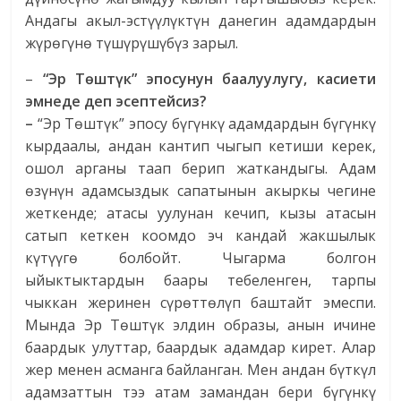
Андагы акыл-эстүүлүктүн данегин адамдардын
жүрөгүнө түшүрүшүбүз зарыл.
–
“Эр Төштүк” эпосунун баалуулугу, касиети
эмнеде деп эсептейсиз?
–
“Эр Төштүк” эпосу бүгүнкү адамдардын бүгүнкү
кырдаалы, андан кантип чыгып кетиши керек,
ошол арганы таап берип жаткандыгы. Адам
өзүнүн адамсыздык сапатынын акыркы чегине
жеткенде; атасы уулунан кечип, кызы атасын
сатып кеткен коомдо эч кандай жакшылык
күтүүгө болбойт. Чыгарма болгон
ыйыктыктардын баары тебеленген, тарпы
чыккан жеринен сүрөттөлүп баштайт эмеспи.
Мында Эр Төштүк элдин образы, анын ичине
баардык улуттар, баардык адамдар кирет. Алар
жер менен асманга байланган. Мен андан бүткүл
адамзаттын тээ атам замандан бери бүгүнкү