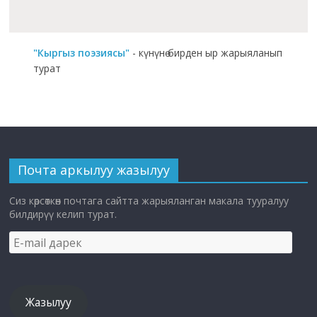
"Кыргыз поэзиясы"
- күнүнө бирден ыр жарыяланып
турат
Почта аркылуу жазылуу
Сиз көрсөткөн почтага сайтта жарыяланган макала тууралуу
билдирүү келип турат.
E-
mail
дарек
Жазылуу