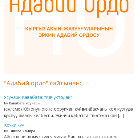
"Адабий ордо" сайтынан:
Ясунари Кавабата: “Көлчүктөгү ай”
by Кавабата Ясунари
(аңгеме) Кёконун оюна оорукчан күйөөсүнө бакчаны кол күзгүдөн
көрсөтүү амалы келбеспи. Экинчи кабатта төшөктө жаткан […]
Кечки күү
by Төлөкова Элмира
Айыл кечи, комуз күүсү мукам бир, кылын тартып жел