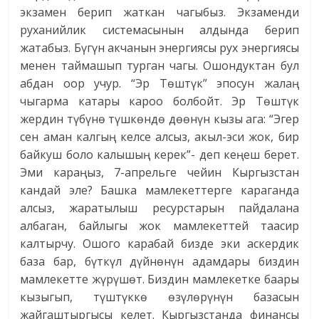
экзамен берип жаткан чагыбыз. Экзаменди
руханийлик системасынын алдында берип
жатабыз. Бүгүн акчанын энергиясы рух энергиясы
менен таймашып турган чагы. Ошондуктан бул
абдан оор учур. “Эр Төштүк” эпосун жалаң
чыгарма катары кароо болбойт. Эр Төштүк
жердин түбүнө түшкөндө дөөнүн кызы ага: “Эгер
сен аман калгың келсе алсыз, акыл-эси жок, бир
байкуш боло калышың керек”- деп кеңеш берет.
Эми караңыз, 7-апрельге чейин Кыргызстан
кандай эле? Башка мамлекеттерге караганда
алсыз, жаратылыш ресурстарын пайдалана
албаган, байлыгы жок мамлекеттей таасир
калтырчу. Ошого карабай бизде эки аскердик
база бар, бүткүл дүйнөнүн адамдары биздин
мамлекетте жүрүшөт. Биздин мамлекетке баары
кызыгып, түштүккө өзүлөрүнүн базасын
жайгаштыргысы келет. Кыргызстанда финансы