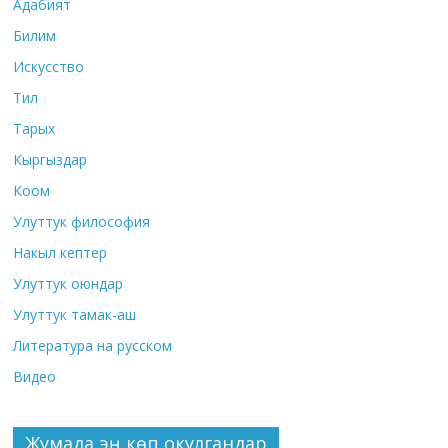
Адабият
Билим
Искусство
Тил
Тарых
Кыргыздар
Коом
Улуттук философия
Накыл кептер
Улуттук оюндар
Улуттук тамак-аш
Литература на русском
Видео
Жумада эң көп окулгандар