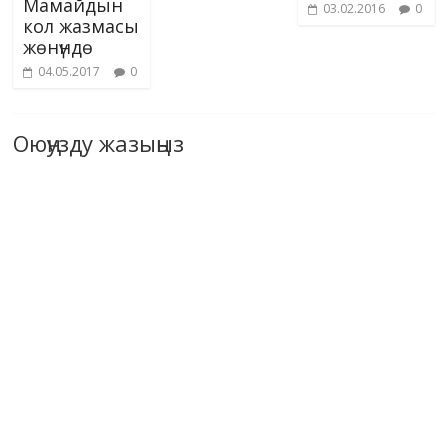
Мамайдын
03.02.2016
0
кол жазмасы
жөнүндө
04.05.2017
0
Оюңузду жазыңыз