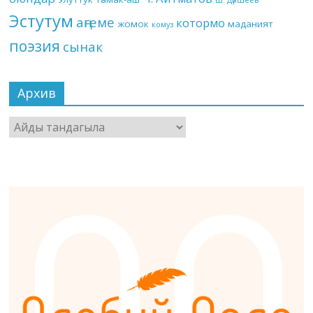
Эстутум
аңгеме
котормо
жомок
маданият
комуз
поэзия
сынак
Архив
Архив