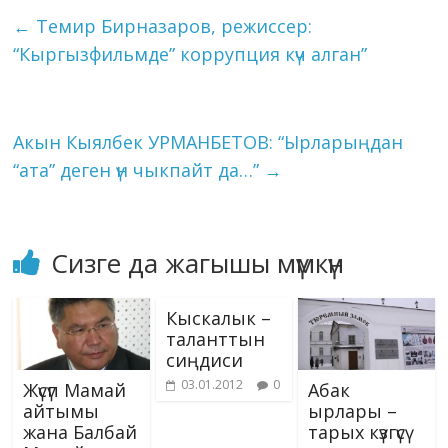
o
a
dI
r
er
A
n
kl
l
et
y
e
←
Темир Бирназаров, режиссер:
o
m
n
p
g
as
Li
“Кыргызфильмде” коррупция күч алган”
k
p
er
s
n
ni
k
ki
Акын Кыялбек УРМАНБЕТОВ: “Ырларыңдан
“ата” деген үн чыкпайт да…”
→
Сизге да жагышы мүмкүн
Кыскалык –
таланттын
сиңдиси
03.01.2012
0
Жүсүп Мамай
Абак
айтымы
ырлары –
жана Балбай
тарых күзгүсү