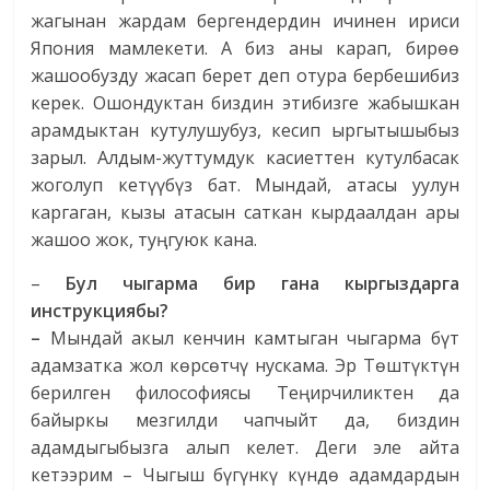
жагынан жардам бергендердин ичинен ириси
Япония мамлекети. А биз аны карап, бирөө
жашообузду жасап берет деп отура бербешибиз
керек. Ошондуктан биздин этибизге жабышкан
арамдыктан кутулушубуз, кесип ыргытышыбыз
зарыл. Алдым-жуттумдук касиеттен кутулбасак
жоголуп кетүүбүз бат. Мындай, атасы уулун
каргаган, кызы атасын саткан кырдаалдан ары
жашоо жок, туңгуюк кана.
–
Бул чыгарма бир гана кыргыздарга
инструкциябы?
–
Мындай акыл кенчин камтыган чыгарма бүт
адамзатка жол көрсөтчү нускама. Эр Төштүктүн
берилген философиясы Теңирчиликтен да
байыркы мезгилди чапчыйт да, биздин
адамдыгыбызга алып келет. Деги эле айта
кетээрим – Чыгыш бүгүнкү күндө адамдардын