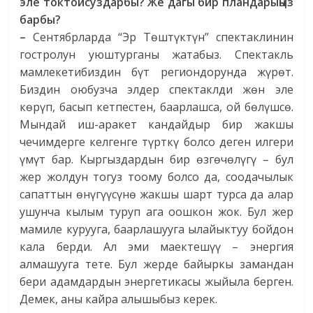
эле токтойсуздарбы? Же дагы бир пландарыңыз
барбы?
–
Сентябрларда “Эр Төштүктүн” спектаклинин
гостролун уюштурганы жатабыз. Спектакль
мамлекетибиздин бүт региондорунда жүрөт.
Биздин оюбузча элдер спектаклди жөн эле
көрүп, басып кетпестен, баарлашса, ой бөлүшсө.
Мындай иш-аракет кандайдыр бир жакшы
чечимдерге келгенге түрткү болсо деген илгери
үмүт бар. Кыргыздардын бир өзгөчөлүгү – бул
жер жолдун тогуз тоому болсо да, соодачылык
сапаттын өнүгүүсүнө жакшы шарт турса да алар
ушунча кылым туруп ага оошкон жок. Бул жер
мамиле курууга, баарлашууга ылайыктуу бойдон
кала берди. Ал эми маектешүү – энергия
алмашууга тете. Бул жерде байыркы замандан
бери адамдардын энергетикасы жыйыла берген.
Демек, аны кайра алышыбыз керек.