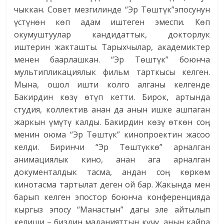
чыккан. Совет мезгилинде “Эр Төштүк”эпосунун
үстүнөн көп адам иштеген эмеспи. Көп
окумуштуулар кандидаттык, докторлук
иштерин жакташты. Тарыхчылар, академиктер
менен баарлашкан. “Эр Төштүк” боюнча
мультипликациялык фильм тарткысы келген.
Мына, ошол ишти колго алганы келгенде
Бакирдин көзү өтүп кетти. Бирок, артында
студия, коллектив анан да анын ишке ашпаган
жаркын үмүтү калды. Бакирдин көзү өткөн соң
менин оюма “Эр Төштүк” кинопроектин жасоо
келди. Биринчи “Эр Төштүккө” арналган
анимациялык кино, анан ага арналган
документалдык тасма, андан соң көркөм
кинотасма тартылат деген ой бар. Жакында мен
барып келген эпостор боюнча конференцияда
кыргыз эпосу “Манастын” дагы эле айтылып
келиши – биздин маданияттын күчү, анын кайра