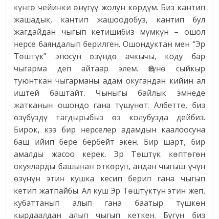
күнгө чейинки өнүгүү жолун көрдүм. Биз кантип
жашадык, кантип жашоодобуз, кантип бул
жагдайдан чыгып кетишибиз мүмкүн – ошол
нерсе баяндалып берилген. Ошондуктан мен “Эр
Төштүк” эпосун өзүндө ачкычы, коду бар
чыгарма деп айтаар элем. Өзүнө сыйкыр
туюнткан чыгарманы адам окугандан кийин ал
иштей баштайт. Чыныгы байлык эмнеде
жатканын ошондо гана түшүнөт. Албетте, биз
өзүбүздү тагдырыбыз өз колубузда дейбиз.
Бирок, кээ бир нерселер адамдын каалоосуна
баш ийип бере бербейт экен. Бир шарт, бир
амалды жасоо керек. Эр Төштүк көптөгөн
окуяларды башынан өткөрүп, андан чыгыш үчүн
өзүнүн этин кушка кесип берип гана чыгып
кетип жатпайбы. Ал куш Эр Төштүктүн этин жеп,
кубаттанып алып гана баатыр түшкөн
кырдаалдан алып чыгып кеткен. Бүгүн биз