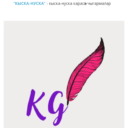
"КЫСКА-НУСКА"
- кыска-нуска карасөз чыгармалар