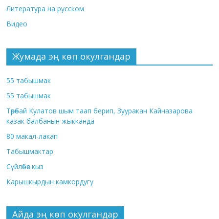
Литература на русском
Видео
Жумада эң көп окулгандар
55 табышмак
55 табышмак
Төрөбай Кулатов шым таап берип, Зууракан Кайназарова
казак балбанын жыкканда
80 макал-лакап
Табышмактар
Сүйлөбөс кыз
Карышкырдын камкордугу
Айда эң көп окулгандар