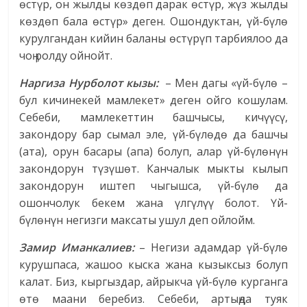
өстүр, он жылды көздөп дарак өстүр, жүз жылды
көздөп бала өстүр» деген. Ошондуктан, үй-бүлө
курулгандан кийин баланы өстүрүп тарбиялоо да
чоӊ ролду ойнойт.
Наргиза Нурболот кызы:
– Мен дагы «үй-бүлө –
бул кичинекей мамлекет» деген ойго кошулам.
Себеби, мамлекеттин башчысы, кичүүсү,
закондору бар сымал эле, үй-бүлөдө да башчы
(ата), орун басары (апа) болуп, алар үй-бүлөнүн
закондорун түзүшөт. Канчалык мыкты кылып
закондорун иштеп чыгышса, үй-бүлө да
ошончолук бекем жана үлгүлүү болот. Үй-
бүлөнүн негизги максаты ушул деп ойлойм.
Замир Иманкалиев:
– Негизи адамдар үй-бүлө
курушпаса, жашоо кыска жана кызыксыз болуп
калат. Биз, кыргыздар, айрыкча үй-бүлө курганга
өтө маани беребиз. Себеби, артыӊда туяк