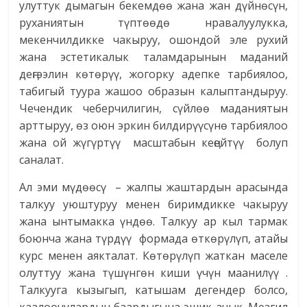
улуттук дымагын бекемдөө жана жан дүйнөсүн,
руханиятын түптөөдө нравалуулукка,
мекенчилдикке чакыруу, ошондой эле рухий
жана эстетикалык таламдарынын маданий
деӊгээлин көтөрүү, жогорку адепке тарбиялоо,
табигый туура жашоо образын калыптандыруу.
Чечендик чеберчилигин, сүйлөө маданиятын
арттыруу, өз оюн эркин билдирүүсүнө тарбиялоо
жана ой жүгүртүү масштабын кеӊейтүү болуп
саналат.
Ал эми мүдөөсү – жалпы жаштардын арасында
талкуу уюштуруу менен биримдикке чакыруу
жана ынтымакка үндөө. Талкуу ар кыл тармак
боюнча жана түрдүү формада өткөрүлүп, атайы
курс менен аякталат. Көтөрүлүп жаткан маселе
олуттуу жана түшүнгөн киши үчүн маанилүү .
Талкууга кызыгып, катышам дегендер болсо,
каалоочулардын баардыгына эшик ачык. Мезгил