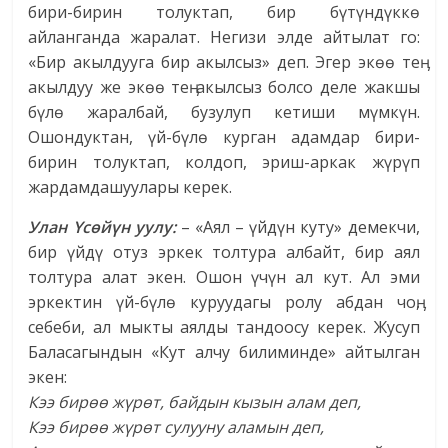
бири-бирин толуктап, бир бүтүндүккө
айланганда жаралат. Негизи элде айтылат го:
«Бир акылдууга бир акылсыз» деп. Эгер экөө теӊ
акылдуу же экөө теӊ акылсыз болсо деле жакшы
бүлө жаралбай, бузулуп кетиши мүмкүн.
Ошондуктан, үй-бүлө курган адамдар бири-
бирин толуктап, колдоп, эриш-аркак жүрүп
жардамдашуулары керек.
Улан Үсөйүн уулу:
– «Аял – үйдүн куту» демекчи,
бир үйдү отуз эркек толтура албайт, бир аял
толтура алат экен. Ошон үчүн ал кут. Ал эми
эркектин үй-бүлө куруудагы ролу абдан чоӊ,
себеби, ал мыкты аялды тандоосу керек. Жусуп
Баласагындын «Кут алчу билиминде» айтылган
экен:
Кээ бирөө жүрөт, байдын кызын алам деп,
Кээ бирөө жүрөт сулууну аламын деп,