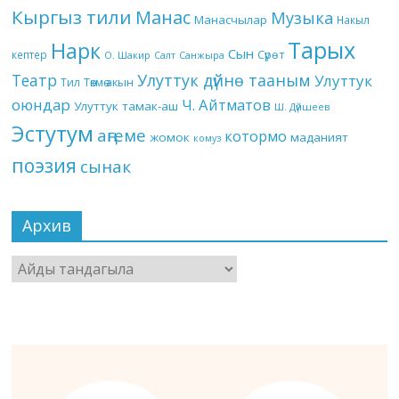
Кыргыз тили
Манас
Музыка
Манасчылар
Накыл
Тарых
Нарк
Сын
кептер
Сүрөт
О. Шакир
Салт
Санжыра
Театр
Улуттук дүйнө тааным
Улуттук
Төкмө акын
Тил
оюндар
Ч. Айтматов
Улуттук тамак-аш
Ш. Дүйшеев
Эстутум
аңгеме
котормо
жомок
маданият
комуз
поэзия
сынак
Архив
Архив