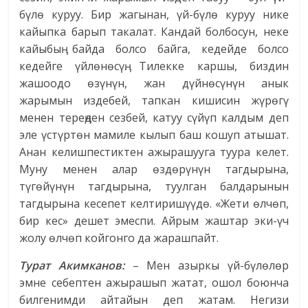
бүлө куруу. Бир жагынан, үй-бүлө куруу нике
кайыпка барып такалат. Кандай болбосун, неке
кайыбыӊ байда болсо байга, кедейде болсо
кедейге үйлөнөсүӊ. Тилекке каршы, биздин
жашоодо өзүнүн, жан дүйнөсүнүн анык
жарымын издебей, тапкан кишисин жүрөгү
менен тереӊден сезбей, катуу сүйүп калдым деп
эле үстүртөн мамиле кылып баш кошуп атышат.
Анан келишпестиктен ажырашууга туура келет.
Муну менен алар өздөрүнүн тагдырына,
түгөйүнүн тагдырына, туулган балдарынын
тагдырына кесепет келтиришүүдө. «Жети өлчөп,
бир кес» дешет эмеспи. Айрым жаштар эки-үч
жолу өлчөп койгонго да жарашпайт.
Турат Акимканов:
– Мен азыркы үй-бүлөлөр
эмне себептен ажырашып жатат, ошол боюнча
билгенимди айтайын деп жатам. Негизи