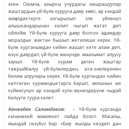
экен. Оюмча, азыркы учурдагы ажырашуулар
жаштардын үй-бүлө курууга даяр эмес, ар кандай
жеӊилдиктерге азгырылып эле үйлөнүп
алышкандарынан келип чыгып жатат деп
ойлойм. Үй-бүлө курууга даяр болгон адамдар
моралдык жактан бышып жетилиши керек. Үй-
бүлө курганымдан кийин жашап кете алам деп,
өзүн даярдап, үй-бүлө жөнүндө маалымат алуусу
зарыл. Үй-бүлө курам деген жаштар
тажрыйбалуу үй-бүлөлөрдөн, ата-энелеринен
билим алуулары керек. Үй-бүлө кургандан кийин
көптөгөн курмандыктарга барып, аялынын же
күйөөсүнүн ар кандай кулк-мүнөздөрүнө чыдай
билүүгө туура келет.
Кенжебек Салимбеков:
– Үй-бүлө курганда
кичинекей мамлекет пайда болот. Мисалы,
мындай сөзүбүз бар: «Бир жылды көздөп дан