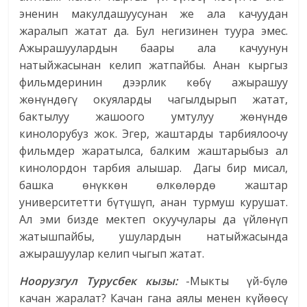
эненин макулдашуусунан же ала качуудан
жаралып жатат да. Бул негизинен туура эмес.
Ажырашуулардын баары ала качуунун
натыйжасынан келип жатпайбы. Анан кыргыз
фильмдеринин дээрлик көбү ажырашуу
жөнүндөгү окуяларды чагылдырып жатат,
бактылуу жашоого умтулуу жөнүндө
кинолорубуз жок. Эгер, жаштарды тарбиялоочу
фильмдер жаратылса, балким жаштарыбыз ал
кинолордон тарбия алышар. Дагы бир мисал,
башка өнүккөн өлкөлөрдө жаштар
университетти бүтүшүп, анан турмуш курушат.
Ал эми бизде мектеп окуучулары да үйлөнүп
жатышпайбы, ушулардын натыйжасында
ажырашуулар келип чыгып жатат.
Ноорузгул Турусбек кызы:
-Мыкты үй-бүлө
качан жаралат? Качан гана аялы менен күйөөсү