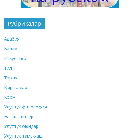
Рубрикалар
Адабият
Билим
Искусство
Тил
Тарых
Кыргыздар
Коом
Улуттук философия
Накыл кептер
Улуттук оюндар
Улуттук тамак-аш