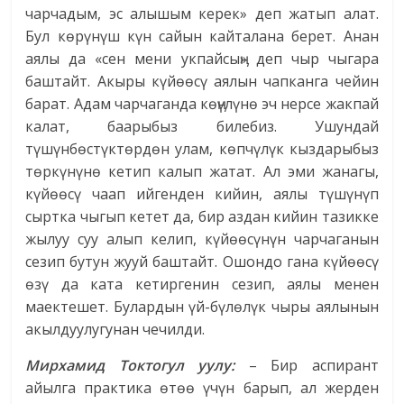
чарчадым, эс алышым керек» деп жатып алат.
Бул көрүнүш күн сайын кайталана берет. Анан
аялы да «сен мени укпайсыӊ» деп чыр чыгара
баштайт. Акыры күйөөсү аялын чапканга чейин
барат. Адам чарчаганда көӊүлүнө эч нерсе жакпай
калат, баарыбыз билебиз. Ушундай
түшүнбөстүктөрдөн улам, көпчүлүк кыздарыбыз
төркүнүнө кетип калып жатат. Ал эми жанагы,
күйөөсү чаап ийгенден кийин, аялы түшүнүп
сыртка чыгып кетет да, бир аздан кийин тазикке
жылуу суу алып келип, күйөөсүнүн чарчаганын
сезип бутун жууй баштайт. Ошондо гана күйөөсү
өзү да ката кетиргенин сезип, аялы менен
маектешет. Булардын үй-бүлөлүк чыры аялынын
акылдуулугунан чечилди.
Мирхамид Токтогул уулу:
– Бир аспирант
айылга практика өтөө үчүн барып, ал жерден