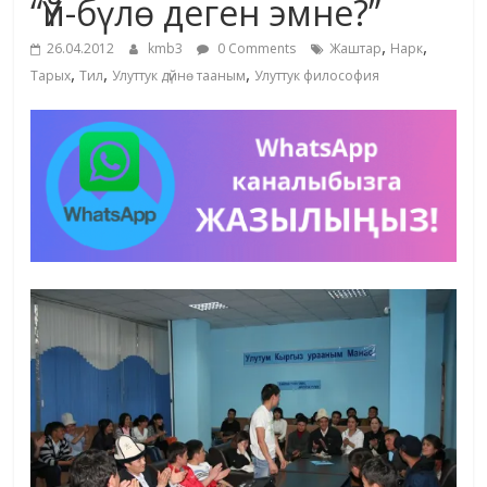
“Үй-бүлө деген эмне?”
жана
,
,
адабияты
26.04.2012
kmb3
0 Comments
Жаштар
Нарк
,
,
,
Тарых
Тил
Улуттук дүйнө тааным
Улуттук философия