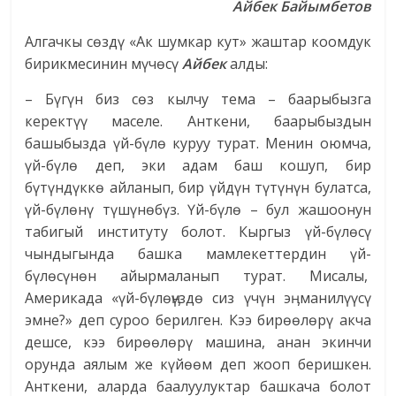
Айбек Б
айымбетов
Алгачкы сөздү «Ак шумкар кут» жаштар коомдук
бирикмесинин мүчөсү
Айбек
алды:
– Бүгүн биз сөз кылчу тема – баарыбызга
керектүү маселе. Анткени, баарыбыздын
башыбызда үй-бүлө куруу турат. Менин оюмча,
үй-бүлө деп, эки адам баш кошуп, бир
бүтүндүккө айланып, бир үйдүн түтүнүн булатса,
үй-бүлөнү түшүнөбүз. Үй-бүлө – бул жашоонун
табигый институту болот. Кыргыз үй-бүлөсү
чындыгында башка мамлекеттердин үй-
бүлөсүнөн айырмаланып турат. Мисалы,
Америкада «үй-бүлөӊүздө сиз үчүн эӊ манилүүсү
эмне?» деп суроо берилген. Кээ бирөөлөрү акча
дешсе, кээ бирөөлөрү машина, анан экинчи
орунда аялым же күйөөм деп жооп беришкен.
Анткени, аларда баалуулуктар башкача болот