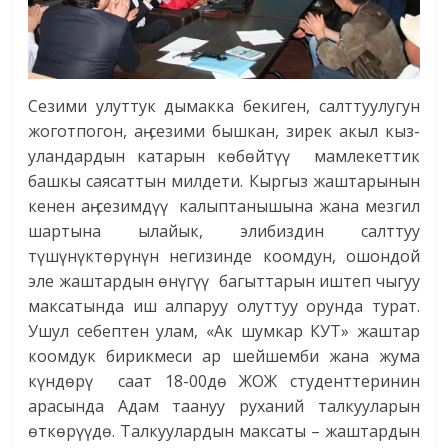
Сезими улуттук дымакка бекиген, салттуулугун
жоготпогон, аӊ-сезими бышкан, зирек акыл кыз-
уландардын катарын көбөйтүү мамлекеттик
башкы саясаттын милдети. Кыргыз жаштарынын
кенен аӊ-сезимдүү калыптанышына жана мезгил
шартына ылайык, элибиздин салттуу
түшүнүктөрүнүн негизинде коомдун, ошондой
эле жаштардын өнүгүү багыттарын иштеп чыгуу
максатында иш алпаруу олуттуу орунда турат.
Ушул себептен улам, «Ак шумкар КУТ» жаштар
коомдук бирикмеси ар шейшемби жана жума
күндөрү саат 18-00дө ЖОЖ студенттеринин
арасында Адам таануу руханий талкууларын
өткөрүүдө. Талкуулардын максаты – жаштардын