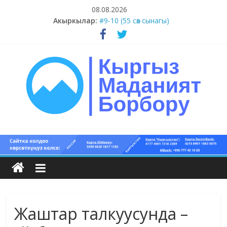
Skip
08.08.2026
to
#11-12 (55 сөз сынагы)
Акыркылар:
content
#9-10 (55 сөз сынагы)
#5-8 (55 сөз сынагы)
#1-4 (55 сөз сынагы)
#13-14 (55 сөз сынагы)
Кыргыз
маданият
борбору
Жаштар талкуусунда –
Кыргыз
маданияты