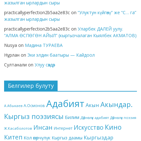
жазылган ырлардын сыры
practicallyperfection2b5aa2e83c
on
“Улуктун күйгөнү” же “С… га”
жазылган ырлардын сыры
practicallyperfection2b5aa2e83c
on
Уларбек ДАЛЕЙ уулу.
“АЛМА ӨСПӨГӨН АЙЫЛ” (кыргызчалаган Кыялбек АКМАТОВ)
Nusya
on
Мадина ТУРАЕВА
Нұрлан
on
Эки элдин баатыры — Кайдоол
Султанали
on
Улуу сөздөр
Белгилер булуту
Адабият
Акындар.
Акын
А.Осмонов
А.Абыкаев
Кыргыз поэзиясы
Билим
Дүйнөлүк адабият
Дүйнөлүк поэзия
Кино
Инсан
Искусство
Интернет
Ж.Касаболотов
Китеп
Кыргыздар
Кол өнөрчүлүк
Кыргыз даамы