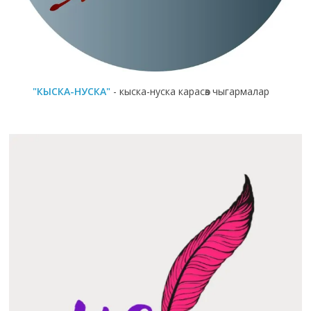
"КЫСКА-НУСКА"
- кыска-нуска карасөз чыгармалар