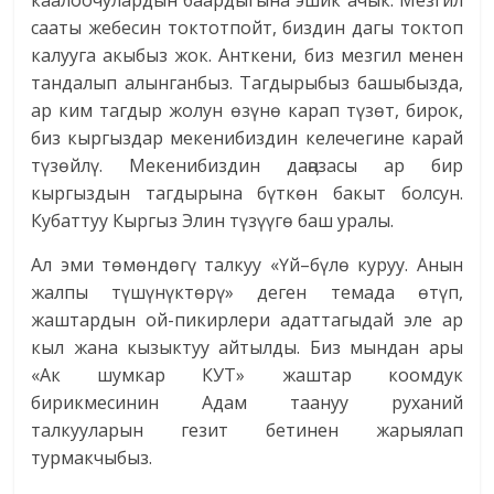
сааты жебесин токтотпойт, биздин дагы токтоп
калууга акыбыз жок. Анткени, биз мезгил менен
тандалып алынганбыз. Тагдырыбыз башыбызда,
ар ким тагдыр жолун өзүнө карап түзөт, бирок,
биз кыргыздар мекенибиздин келечегине карай
түзөйлү. Мекенибиздин даӊазасы ар бир
кыргыздын тагдырына бүткөн бакыт болсун.
Кубаттуу Кыргыз Элин түзүүгө баш уралы.
Ал эми төмөндөгү талкуу «Үй–бүлө куруу. Анын
жалпы түшүнүктөрү» деген темада өтүп,
жаштардын ой-пикирлери адаттагыдай эле ар
кыл жана кызыктуу айтылды. Биз мындан ары
«Ак шумкар КУТ» жаштар коомдук
бирикмесинин Адам таануу руханий
талкууларын гезит бетинен жарыялап
турмакчыбыз.