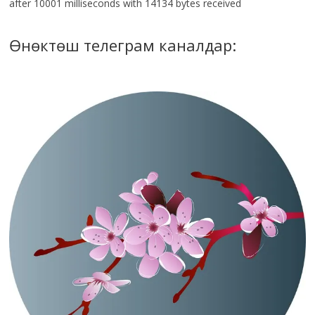
after 10001 milliseconds with 14134 bytes received
Өнөктөш телеграм каналдар: