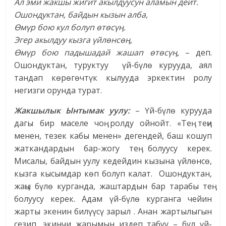
Ал эми жакшы жигит акылдуусун аламын дейт.
Ошондуктан, байдын кызын алба,
Өмүр бою кул болуп өтөсүӊ.
Эгер акылдуу кызга үйлөнсөӊ,
Өмүр бою падышадай жашап өтөсүӊ
, – деп.
Ошондуктан, туруктуу үй-бүлө курууда, аял
тандап көрөгөчтүк кылууда эркектин ролу
негизги орунда турат.
Жакшылык Ынтымак уулу:
– Үй-бүлө курууда
дагы бир маселе чоӊ ролду ойнойт. «Теӊ теӊи
менен, тезек кабы менен» дегендей, баш кошуп
жаткандардын бар-жогу теӊ болуусу керек.
Мисалы, байдын уулу кедейдин кызына үйлөнсө,
кызга кысымдар көп болуп калат. Ошондуктан,
жаӊы бүлө курганда, жаштардын бар тарабы теӊ
болуусу керек. Адам үй-бүлө курганга чейин
жарты экенин билүүсү зарыл . Анан жартылыгын
сезип, экинчи жарымын издеп табуу – бул үй-