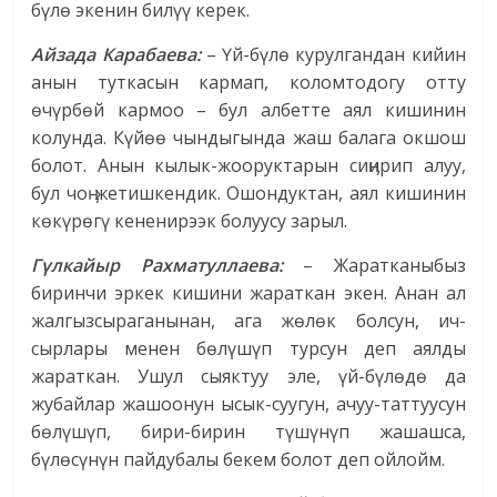
бүлө экенин билүү керек.
Айзада Карабаева:
– Үй-бүлө курулгандан кийин
анын туткасын кармап, коломтодогу отту
өчүрбөй кармоо – бул албетте аял кишинин
колунда. Күйөө чындыгында жаш балага окшош
болот. Анын кылык-жооруктарын сиӊирип алуу,
бул чоӊ жетишкендик. Ошондуктан, аял кишинин
көкүрөгү кененирээк болуусу зарыл.
Гүлкайыр Рахматуллаева:
– Жаратканыбыз
биринчи эркек кишини жараткан экен. Анан ал
жалгызсыраганынан, ага жөлөк болсун, ич-
сырлары менен бөлүшүп турсун деп аялды
жараткан. Ушул сыяктуу эле, үй-бүлөдө да
жубайлар жашоонун ысык-суугун, ачуу-таттуусун
бөлүшүп, бири-бирин түшүнүп жашашса,
бүлөсүнүн пайдубалы бекем болот деп ойлойм.