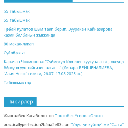
55 табышмак
55 табышмак
Төрөбай Кулатов шым таап берип, Зууракан Кайназарова
казак балбанын жыкканда
80 макал-лакап
Сүйлөбөс кыз
Карачач Чокморова: “Сүймөнкул Көкөмерен суусуна агып, өпкөсүнө,
бөйрөгүнө суук тийгизип алган…” (Динара БЕЙШЕНАЛИЕВА,
“Азия Ньюс” гезити, 26.07–17.08.2023-ж.)
Табышмактар
Пикирлер
Жыргалбек Касаболот
on
Токтобек Үсөнов. «Олжо»
practicallyperfection2b5aa2e83c
on
“Улуктун күйгөнү” же “С… га”