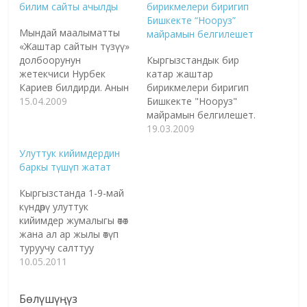
билим сайты ачылды
бирикмелери биригип
Бишкекте “Нооруз”
Мындай маалыматты
майрамын белгилешет
«Жаштар сайтын түзүү»
долбоорунун
Кыргызстандык бир
жетекчиси Нурбек
катар жаштар
Кариев билдирди. Анын
бирикмелери биригип
айтымында сайт
15.04.2009
Бишкекте "Нооруз"
жаштардын билимин,
майрамын белгилешет.
аң сезимин
Бул тууралуу "Ак
19.03.2009
жогорулатуу, ден
Шумкар КУТ" жаштар
Улуттук кийимдердин
соолугун чыңдоо жана
коомдук бирикмесинин
баркы түшүп жатат
аны алдын алуу
төрагасы Мирхамид
максатында ачылган. -
Токтогул уулу
Кыргызстанда 1-9-май
«Ал эми мындан
"Zpress.kg" маалымат
күндөрү улуттук
сырткары сайт аркылуу
агенттигине билдирди.
кийимдер жумалыгы өтөт
жаштар ачык айкын өз
Анын айтымында,
жана ал ар жылы өтүп
ойлорун жана
мындай иш-чара төрт
туруучу салттуу
суроолорун бере
жылдан бери Бишкекте
жумалыкка айланат.
10.05.2011
алышат» - деди Н.
улуттук маанайдагы
Мындай демилгени «Ак
Кариев. Белгилей кетчү
мекенчил
Шумкар КУТ» жаштар
жагдай…
бирикмелердин
Бөлүшүңүз
коомдук бирикмеси,
демилгеси жана