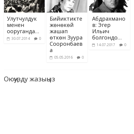
Улутчулдук
Бийиктикте
Абдрахмано
менен
жөнөкөй
в: Эгер
ооруганда…
жашап
Ильич
өткөн Зуура
болгондо…
30.07.2014
0
Сооронбаев
14.07.2017
0
а
05.05.2016
0
Оюңузду жазыңыз