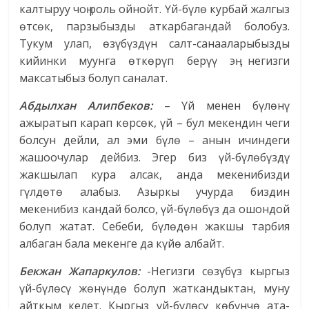
калтыруу чоӊ роль ойнойт. Үй-бүлө курбай жалгыз
өтсөк, парзыбызды аткарбагандай болобуз.
Тукум улап, өзүбүздүн салт-санааларыбызды
кийинки муунга өткөрүп берүү эӊ негизги
максатыбыз болуп саналат.
Абдылхан Алипбеков:
– Үй менен бүлөнү
ажыратып карап көрсөк, үй – бул мекендин чеги
болсун дейли, ал эми бүлө – анын ичиндеги
жашоочулар дейбиз. Эгер биз үй-бүлөбүздү
жакшылап кура алсак, анда мекенибизди
гүлдөтө алабыз. Азыркы учурда биздин
мекенибиз кандай болсо, үй-бүлөбүз да ошондой
болуп жатат. Себеби, бүлөдөн жакшы тарбия
албаган бала мекенге да күйө албайт.
Бекжан Жапаркулов:
-Негизги сөзүбүз кыргыз
үй-бүлөсү жөнүндө болуп жаткандыктан, муну
айткым келет. Кыргыз үй-бүлөсү көбүнчө ата-