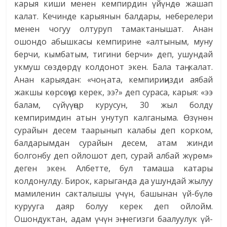
карыя киши менен кемпирдин үйүндө жашап
калат. Кечинде карыянын балдары, неберелери
менен чогуу олтуруп тамактанышат. Анан
ошондо абышкасы кемпирине «алтыным, муну
берчи, кымбатым, тигини берчи» деп, ушундай
укмуш сөздөрдү колдонот экен. Бала таӊ калат.
Анан карыядан: «чоӊ ата, кемпириӊизди аябай
жакшы көрсөӊүз керек, ээ?» деп сураса, карыя: «ээ
балам, сүйүүӊөр курусун, 30 жыл болду
кемпиримдин атын унутуп калганыма. Өзүнөн
сурайын десем таарынып калабы деп корком,
балдарымдан сурайын десем, атам жинди
болгонбу деп ойлошот деп, сурай албай жүрөм»
деген экен. Албетте, бул тамаша катары
колдонулду. Бирок, карыганда да ушундай жылуу
мамиленин сакталышы үчүн, башынан үй-бүлө
курууга даяр болуу керек деп ойлойм.
Ошондуктан, адам үчүн эӊ негизги баалуулук үй-