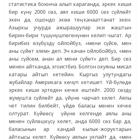
статистика боюнча алып караганда, эркек киши
бир күнү 2000 сөз, аял киши 6000 сөз сүйлөйт
экен да, ошондо экөө теӊ канааттанат экен.
Азыркы учурда ажырашуулар эки жаштын
бирин-бири түшүнүшпөгөнүнөн келип чыгат. Ар
бирибиз өзүбүздү ойлойбуз, «мени сүйсө, мен
аны сүйөт элем» деп. Эч качан ойлобойбуз, «мен
аны сүйсөм, анан ал мени сүйөт» деп. Бир сөз
менен айтканда, эгоистбиз. Болгон окуяны мисал
катары айтып кетейин. Кыргыз улутундагы
жубайлар Америкага көчүп кетишет. Үй-бүлөдө
эркек киши эртеден кечке иштейт. 2000 сөздү
жумушта сүйлөйт да, үйүнө чарчап келет. Аялы
чет тилин билбейт, үйдө баласы менен кечке
олтурат. Күйөөсү үйүнө келгенде аялы аны
менен сүйлөшкүсү келет, анда 6000 сөз бар да,
баласынын ар кандай кылык-жоруктарын
айткысы келет. Күйөөсү аялын укпайт да, «мен