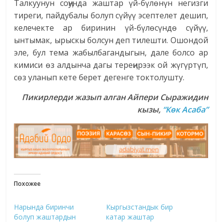
Талкуунун соӊунда жаштар үй-бүлөнүн негизги
тиреги, пайдубалы болуп сүйүү эсептелет дешип,
келечекте ар биринин үй-бүлөсүндө сүйүү,
ынтымак, ырыскы болсун деп тилешти. Ошондой
эле, бул тема жабылбагандыгын, дале болсо ар
кимиси өз алдынча дагы тереӊирээк ой жүгүртүп,
сөз уланып кете берет дегенге токтолушту.
Пикирлерди жазып алган Айпери Сыражидин
кызы,
“Көк Асаба”
Похожее
Нарында биринчи
Кыргызстандык бир
болуп жаштардын
катар жаштар