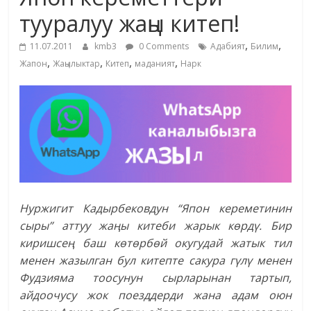
маданияты
тууралуу жаңы китеп!
жана
,
,
адабияты
11.07.2011
kmb3
0 Comments
Адабият
Билим
,
,
,
,
Жапон
Жаңылыктар
Китеп
маданият
Нарк
Нуржигит Кадырбековдун “Япон кереметинин
сыры” аттуу жаңы китеби жарык көрдү.
Бир
киришсең баш көтөрбөй окугудай жатык тил
менен жазылган бул китепте сакура гүлү менен
Фудзияма тоосунун сырларынан тартып,
айдоочусу жок поезддерди жана адам оюн