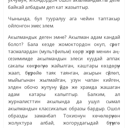
укчумун, япондордон ошол акылмандыкты деле
байкай албадым деп кат жазыптыр.
Чынында, бул тууралуу ага чейин таптакыр
ойлонгон эмес элем.
Акылмандык деген эмне? Акылман адам кандай
болот? Бала кезде жомоктордон окуп, сүрөт
тасмалардан (мультфильм) көрүп жүрүп менин аң-
сезимимде акылмандын элеси куудай аппак
сакалы көкүрөгүнө жайылган, каштары көздөрүн
жаап, бүкүрөйө таяк таянган, акырын сүйлөп,
мыйыгынан жылмайган, узун чапан кийген,
элден обочо жупуну үйдө же храмда жашаган
адам катары калыптыр. Балким, ал
журналисттин акылында да ушул сымал
акылмандын классикалык образы бардыр. Ошол
образды заманбап Токионун көчөлөрүнөн
жолуктура албай, жогорудагыдай бүтүмгө