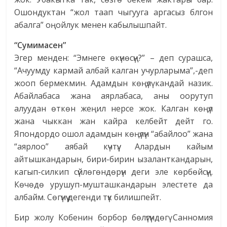
Ошондуктан “жол таап чыгууга аргасыз блгон
абалга” оңойлук менен кабылышпайт.
“Сумимасен”
Эгер менден: “Эмнеге өкүнөсүң?” – деп сурашса,
“Ачуумду кармай албай калган учурларыма”,-деп
жооп бермекмин. Адамдын көңүлү кандай назик.
Абайлабаса жана аярлабаса, аны оорутуп
алуудан өткөн жеңил нерсе жок. Калган көңүл
жана чыккан жан кайра келбейт дейт го.
Япондордо ошол адамдын көңүлүн “абайлоо” жана
“аярлоо” аябай күчтүү. Алардын кайым
айтышкандарын, бири-бирин ызаланткандарын,
кагып-силкип сүйлөгөндөрүн деги эле көрбөйсүң.
Көчөдө урушуп-мушташкандарын элестете да
албайм. Сөгүнүү дегенди түк билишпейт.
Бир жолу Кобенин борбор бөлүгүндөгү Санномия