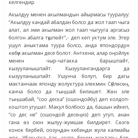
келгендир.
Акылдуу менен акылмандын айырмасы тууралуу:
“Акылдуу кандай абалдан болсо да жол таап чыга
алат, ал эми акылман жол таап чыгууга аргасыз
болгон абалга түшпөйт”,- деп кеп уктум эле. Эгер
ушул аныктама туура болсо, анда япондордун
көбүн акылман десе болот. Анткени, алар оңойлук
менен чыр-чатакка барышпайт,
кызууланышпайт. Кызуулангандарга да
кызууланышпайт. Ушунча болуп, бир дагы
мактанчаак японду жолуктура элекмин. Сүйлөсөң,
канча болсо да тыңшай билишет. Жөн эле
тыңшабай, “соо деска” (ошондойбу) деп колдоп-
коштоп угушат. Макул болбосо да, башын ийкеп,
“со дес не” (ошондой десеңиз) деп угуп, анан
гана өз оюн жылуу-жумшак билдирет. Сөзгө
конок бербей, оозуңдан кебиңди жула калмайы
жок. Убакытка так, сөзгө бекем жактары бар.