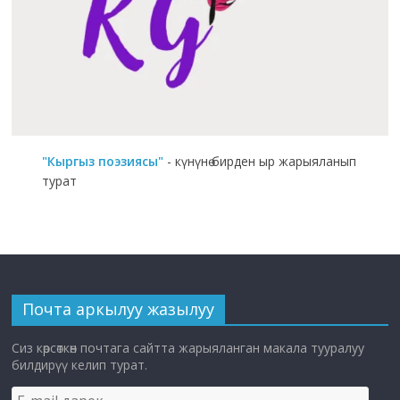
"Кыргыз поэзиясы"
- күнүнө бирден ыр жарыяланып
турат
Почта аркылуу жазылуу
Сиз көрсөткөн почтага сайтта жарыяланган макала тууралуу
билдирүү келип турат.
E-