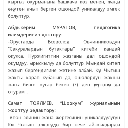
кыргыз окурманына башкача көз менен, жаңы
өңүттөн ачып берген ошондой уникалдуу эмгек
болуптур.
Абдыкерим МУРАТОВ, педагогика
илимдеринин доктору:
-Орустарда Всеволод Овчинниковдун
“Сакуралардын бутактары” китеби кандай
окулса, Нуржигиттин жазганы дал ошондой
окумдуу, ырыскылуу да болуптур. Мындай китеп
жазып бергендигине жетине албай, Күн Чыгыш
жакты карап кубанып да, ошолордун жакшы
жагы бизге жугар бекен (?) деп үмүттөнүп да
отурам…
Самат ТОЯЛИЕВ, “Шоокум” журналынын
жооптуу редактору:
-Япон элинин жана жергесинин уникалдуулугун
Күн Чыгыш өлкөсүндө бир нече ай-жылдарды