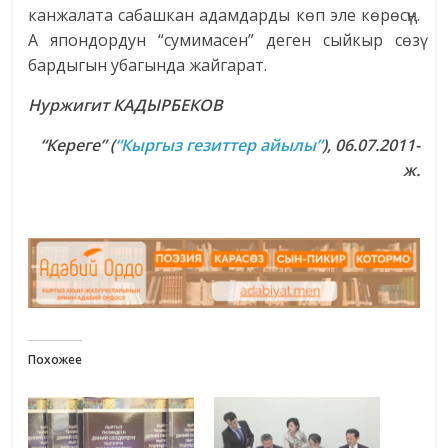
канжалата сабашкан адамдарды көп эле көрөсүң.
А япондордун “сумимасен” деген сыйкыр сөзү
бардыгын убагында жайгарат.
Нуржигит КАДЫРБЕКОВ
“Кереге” (
“Кыргыз гезиттер айылы”
), 06.07.2011-
ж.
Похожее