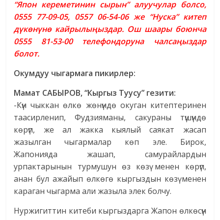
“Япон кереметинин сырын” алуучулар болсо,
0555 77-09-05, 0557 06-54-06 же “Нуска” китеп
дүкөнүнө кайрылыңыздар. Ош шаары боюнча
0555 81-53-00 телефондоруна чалсаңыздар
болот.
Окумдуу чыгармага пикирлер:
Мамат САБЫРОВ, “Кыргыз Туусу” гезити:
-Күн чыккан өлкө жөнүндө окуган китептеринен
таасирленип, Фудзияманы, сакураны түшүндө
көрүп, же ал жакка кыялый саякат жасап
жазылган чыгармалар көп эле. Бирок,
Жапонияда жашап, самурайлардын
урпактарынын турмушун өз көзү менен көрүп,
анан бул ажайып өлкөгө кыргыздын көзү менен
караган чыгарма али жазыла элек болчу.
Нуржигиттин китеби кыргыздарга Жапон өлкөсүн