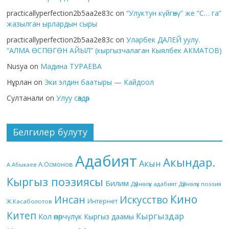
practicallyperfection2b5aa2e83c
on
“Улуктун күйгөнү” же “С… га”
жазылган ырлардын сыры
practicallyperfection2b5aa2e83c
on
Уларбек ДАЛЕЙ уулу.
“АЛМА ӨСПӨГӨН АЙЫЛ” (кыргызчалаган Кыялбек АКМАТОВ)
Nusya
on
Мадина ТУРАЕВА
Нұрлан
on
Эки элдин баатыры — Кайдоол
Султанали
on
Улуу сөздөр
Белгилер булуту
Адабият
Акындар.
Акын
А.Осмонов
А.Абыкаев
Кыргыз поэзиясы
Билим
Дүйнөлүк адабият
Дүйнөлүк поэзия
Кино
Инсан
Искусство
Интернет
Ж.Касаболотов
Китеп
Кыргыздар
Кол өнөрчүлүк
Кыргыз даамы