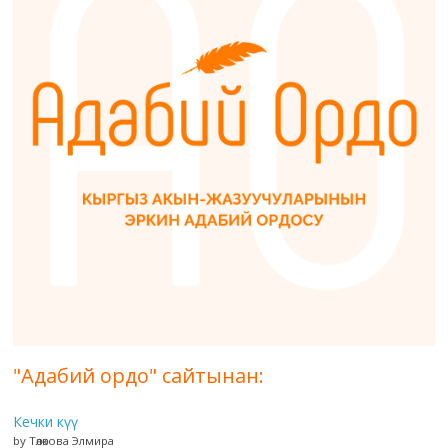
"Адабий ордо" сайтынан:
Кечки күү
by Төлөкова Элмира