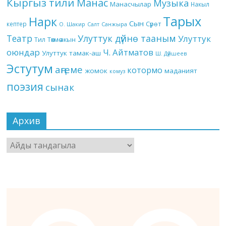
Кыргыз тили
Манас
Музыка
Манасчылар
Накыл
Тарых
Нарк
Сын
кептер
Сүрөт
О. Шакир
Салт
Санжыра
Театр
Улуттук дүйнө тааным
Улуттук
Төкмө акын
Тил
оюндар
Ч. Айтматов
Улуттук тамак-аш
Ш. Дүйшеев
Эстутум
аңгеме
котормо
жомок
маданият
комуз
поэзия
сынак
Архив
Архив