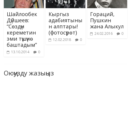
Шайлообек
Кыргыз
Гораций,
Дүйшеев:
адабиятыны
Пушкин
“Сөздүн
н алптары!
жана Алыкул
кереметин
(фотосүрөт)
24.02.2016
0
эми түшүнө
12.02.2018
0
баштадым”
13.10.2014
0
Оюңузду жазыңыз