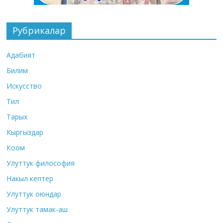
Рубрикалар
Адабият
Билим
Искусство
Тил
Тарых
Кыргыздар
Коом
Улуттук философия
Накыл кептер
Улуттук оюндар
Улуттук тамак-аш