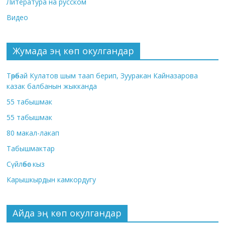
Литература на русском
Видео
Жумада эң көп окулгандар
Төрөбай Кулатов шым таап берип, Зууракан Кайназарова
казак балбанын жыкканда
55 табышмак
55 табышмак
80 макал-лакап
Табышмактар
Сүйлөбөс кыз
Карышкырдын камкордугу
Айда эң көп окулгандар