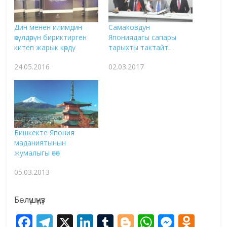
Дин менен илимдин
Самаковдун
өкүлдөрүн бириктирген
Япониядагы сапары
китеп жарык көрдү
тарыхты тактайт…
24.05.2016
02.03.2017
Бишкекте Япония
маданиятынын
жумалыгы өтөт
05.03.2013
Бөлүшүңүз
F
T
X
Li
T
Bl
W
M
O