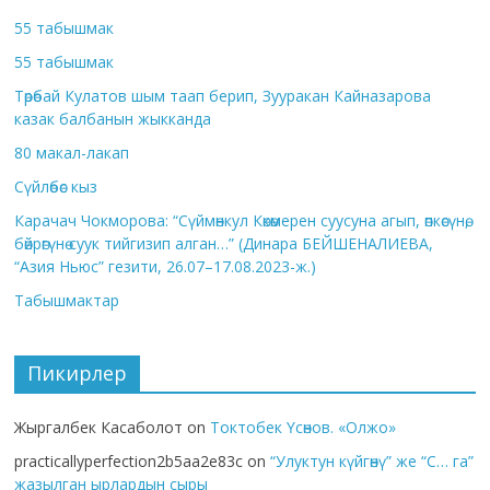
55 табышмак
55 табышмак
Төрөбай Кулатов шым таап берип, Зууракан Кайназарова
казак балбанын жыкканда
80 макал-лакап
Сүйлөбөс кыз
Карачач Чокморова: “Сүймөнкул Көкөмерен суусуна агып, өпкөсүнө,
бөйрөгүнө суук тийгизип алган…” (Динара БЕЙШЕНАЛИЕВА,
“Азия Ньюс” гезити, 26.07–17.08.2023-ж.)
Табышмактар
Пикирлер
Жыргалбек Касаболот
on
Токтобек Үсөнов. «Олжо»
practicallyperfection2b5aa2e83c
on
“Улуктун күйгөнү” же “С… га”
жазылган ырлардын сыры