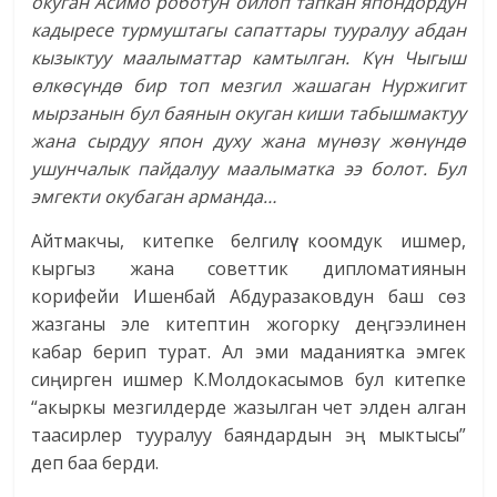
окуган Асимо роботун ойлоп тапкан япондордун
кадыресе турмуштагы сапаттары тууралуу абдан
кызыктуу маалыматтар камтылган. Күн Чыгыш
өлкөсүндө бир топ мезгил жашаган Нуржигит
мырзанын бул баянын окуган киши табышмактуу
жана сырдуу япон духу жана мүнөзү жөнүндө
ушунчалык пайдалуу маалыматка ээ болот. Бул
эмгекти окубаган арманда…
Айтмакчы, китепке белгилүү коомдук ишмер,
кыргыз жана советтик дипломатиянын
корифейи Ишенбай Абдуразаковдун баш сөз
жазганы эле китептин жогорку деңгээлинен
кабар берип турат. Ал эми маданиятка эмгек
сиңирген ишмер К.Молдокасымов бул китепке
“акыркы мезгилдерде жазылган чет элден алган
таасирлер тууралуу баяндардын эң мыктысы”
деп баа берди.