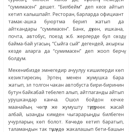
“сумимасен” дешет. “Билбейм” деп кесе айтып
кетип калышпайт. Ресторан, барларда официант
тамак-ашка буюртма берип жатып да
айткандары “сумимасен”. Банк, дүкөн, ишкана,
почта, автобус, поезд ж.б. жерлерде бул сөздү
байма-бай угасың. “Сыйга сый” дегендей, акыркы
кезде аларга да “сумимасен” деп жооп берчү
болдум.
Мекенибизде эмнегедир ачуулуу кишилерди көп
кезиктиресиң. Эртең менен жумушка бара
жатып, эл толгон чакан автобуста бири-биринин
бутун байкабай тебелеп алып, айтпаганды айтып
урушкандар канча. Ошол бойдон кечке
маанайың чөгүп же жумушту түзүгүрөөк жасай
албай, ызаңды кимден чыгарарыңды билбеген
учурларың көп болот. Көчөдө кетип баратып,
таламандын так түшүндө жакалашып бети-башын