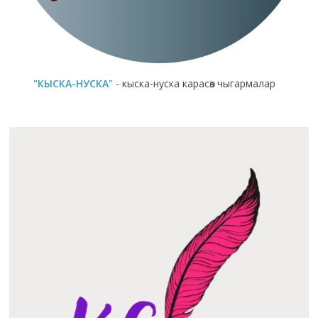
"КЫСКА-НУСКА"
- кыска-нуска карасөз чыгармалар