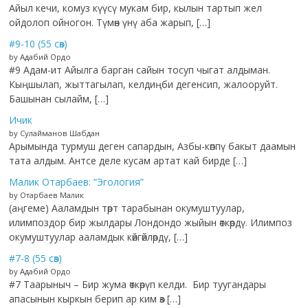
Айыл кечи, комуз күүсү мукам бир, кылын тартып жел
ойдолоп ойногон. Түмөн үнү аба жарып, […]
#9-10 (55 сөз)
by Адабий Ордо
#9 Адам-ит Айылга барган сайын тосуп чыгат алдыман.
Кыңшылап, жыттагылап, келдиңби дегенсип, жалооруйт.
Башынан сылайм, […]
Ичик
by Сулайманов Шабдан
Арымында турмуш деген сапардын, Азбы-көппү бакыт даамын
тата алдым. Антсе деле кусам артат кай бирде […]
Малик Отарбаев: “Эгология”
by Отарбаев Малик
(аңгеме) Ааламдын төрт тарабынан окумуштуулар,
илимпоздор бир жылдары Лондондо жыйын өткөрдү. Илимпоз
окумуштуулар ааламдык көйгөйлөрдү, […]
#7-8 (55 сөз)
by Адабий Ордо
#7 Таарыныч – Бир жума өткөрүп келди. Бир туугандары
апасынын кыркын берип ар ким өз […]