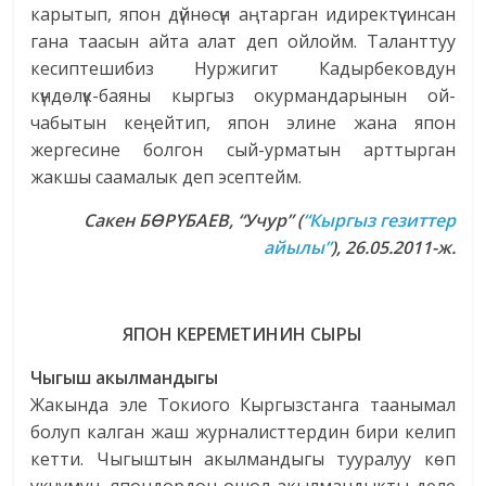
карытып, япон дүйнөсүн аңтарган идиректүү инсан
гана таасын айта алат деп ойлойм. Таланттуу
кесиптешибиз Нуржигит Кадырбековдун
күндөлүк-баяны кыргыз окурмандарынын ой-
чабытын кеңейтип, япон элине жана япон
жергесине болгон сый-урматын арттырган
жакшы саамалык деп эсептейм.
Сакен БӨРҮБАЕВ, “Учур”
(
“Кыргыз гезиттер
айылы”
), 26.05.2011-ж.
ЯПОН КЕРЕМЕТИНИН СЫРЫ
Чыгыш акылмандыгы
Жакында эле Токиого Кыргызстанга таанымал
болуп калган жаш журналисттердин бири келип
кетти. Чыгыштын акылмандыгы тууралуу көп