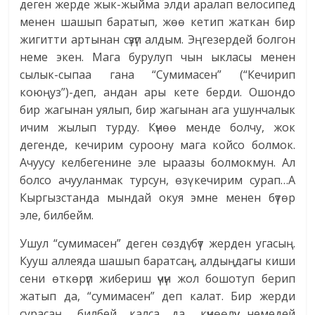
деген жерде жык-жыйма элди аралап велосипед
менен шашып баратып, жөө кетип жаткан бир
жигитти артынан сүзүп алдым. Эңгезердей болгон
неме экен. Мага бурулуп чын ыкласы менен
сылык-сыпаа гана “Сумимасен” (“Кечирип
коюңуз”)-деп, андан ары кете берди. Ошондо
бир жагынан уялып, бир жагынан ага ушунчалык
ичим жылып турду. Күнөө менде болчу, жок
дегенде, кечирим суроону мага койсо болмок.
Ачуусу келбегенине эле ыраазы болмокмун. Ал
болсо ачууланмак турсун, өзү кечирим сурап…А
Кыргызстанда мындай окуя эмне менен бүтөр
эле, билбейм.
Ушул “сумимасен” деген сөздү бүт жерден угасың.
Кууш аллеяда шашып баратсаң, алдыңдагы киши
сени өткөрүп жибериш үчүн жол бошотуп берип
жатып да, “сумимасен” деп калат. Бир жерди
сурасаң, билбей калса да, күнөөлүү немедей