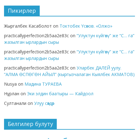
Пикирлер
Жыргалбек Касаболот
on
Токтобек Үсөнов. «Олжо»
practicallyperfection2b5aa2e83c
on
“Улуктун күйгөнү” же “С… га”
жазылган ырлардын сыры
practicallyperfection2b5aa2e83c
on
“Улуктун күйгөнү” же “С… га”
жазылган ырлардын сыры
practicallyperfection2b5aa2e83c
on
Уларбек ДАЛЕЙ уулу.
“АЛМА ӨСПӨГӨН АЙЫЛ” (кыргызчалаган Кыялбек АКМАТОВ)
Nusya
on
Мадина ТУРАЕВА
Нұрлан
on
Эки элдин баатыры — Кайдоол
Султанали
on
Улуу сөздөр
Белгилер булуту