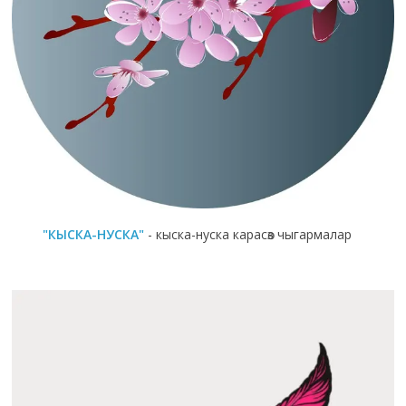
"КЫСКА-НУСКА"
- кыска-нуска карасөз чыгармалар