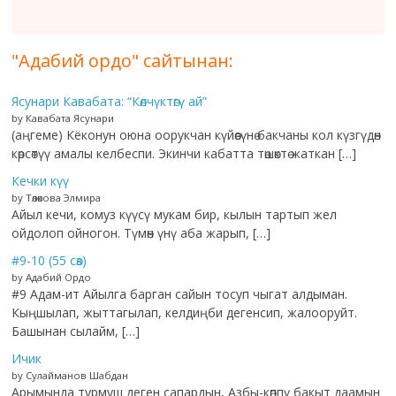
"Адабий ордо" сайтынан:
Ясунари Кавабата: “Көлчүктөгү ай”
by Кавабата Ясунари
(аңгеме) Кёконун оюна оорукчан күйөөсүнө бакчаны кол күзгүдөн
көрсөтүү амалы келбеспи. Экинчи кабатта төшөктө жаткан […]
Кечки күү
by Төлөкова Элмира
Айыл кечи, комуз күүсү мукам бир, кылын тартып жел
ойдолоп ойногон. Түмөн үнү аба жарып, […]
#9-10 (55 сөз)
by Адабий Ордо
#9 Адам-ит Айылга барган сайын тосуп чыгат алдыман.
Кыңшылап, жыттагылап, келдиңби дегенсип, жалооруйт.
Башынан сылайм, […]
Ичик
by Сулайманов Шабдан
Арымында турмуш деген сапардын, Азбы-көппү бакыт даамын