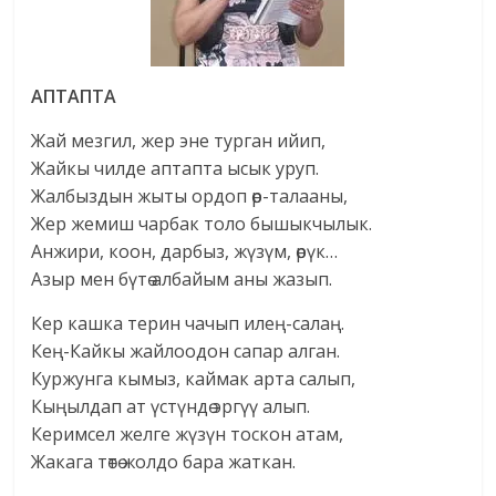
АПТАПТА
Жай мезгил, жер эне турган ийип,
Жайкы чилде аптапта ысык уруп.
Жалбыздын жыты ордоп өр-талааны,
Жер жемиш чарбак толо бышыкчылык.
Анжири, коон, дарбыз, жүзүм, өрүк…
Азыр мен бүтө албайым аны жазып.
Кер кашка терин чачып илең-салаң.
Кең-Кайкы жайлоодон сапар алган.
Куржунга кымыз, каймак арта салып,
Кыңылдап ат үстүндө эргүү алып.
Керимсел желге жүзүн тоскон атам,
Жакага төтө жолдо бара жаткан.