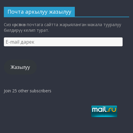
Почта аркылуу жазылуу
Сиз көрсөткөн почтага сайтта жарыяланган макала тууралуу
билдирүү келип турат.
E-
mail
дарек
Жазылуу
Join 25 other subscribers