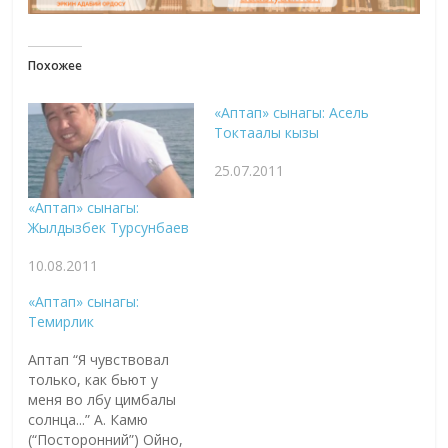
Похожее
«Аптап» сынагы: Асель
Токтаалы кызы
25.07.2011
«Аптап» сынагы:
Жылдызбек Турсунбаев
10.08.2011
«Аптап» сынагы:
Темирлик
Аптап “Я чувствовал
только, как бьют у
меня во лбу цимбалы
солнца...” А. Камю
(“Посторонний”) Ойно,