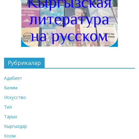
Рубрикалар
Адабият
Билим
Искусство
Тил
Тарых
Кыргыздар
Коом