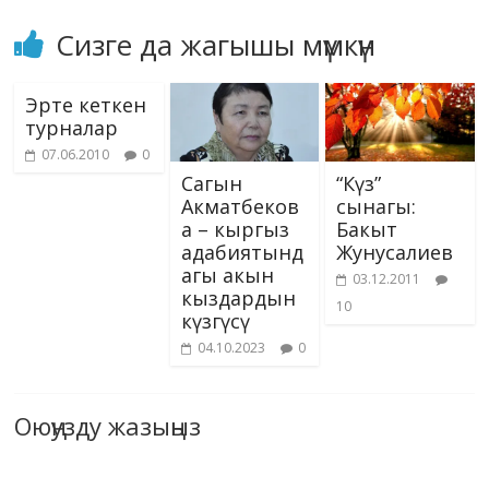
Сизге да жагышы мүмкүн
Эрте кеткен
турналар
07.06.2010
0
Сагын
“Күз”
Акматбеков
сынагы:
а – кыргыз
Бакыт
адабиятынд
Жунусалиев
агы акын
03.12.2011
кыздардын
10
күзгүсү
04.10.2023
0
Оюңузду жазыңыз