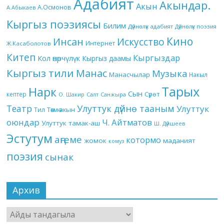
Адабият
Акындар.
Акын
А.Осмонов
А.Абыкаев
Кыргыз поэзиясы
Билим
Дүйнөлүк адабият
Дүйнөлүк поэзия
Кино
Инсан
Искусство
Интернет
Ж.Касаболотов
Китеп
Кыргыздар
Кол өнөрчүлүк
Кыргыз даамы
Кыргыз тили
Манас
Музыка
Манасчылар
Накыл
Тарых
Нарк
Сын
кептер
Сүрөт
О. Шакир
Салт
Санжыра
Театр
Улуттук дүйнө тааным
Улуттук
Төкмө акын
Тил
оюндар
Ч. Айтматов
Улуттук тамак-аш
Ш. Дүйшеев
Эстутум
аңгеме
котормо
жомок
маданият
комуз
поэзия
сынак
Архив
Архив