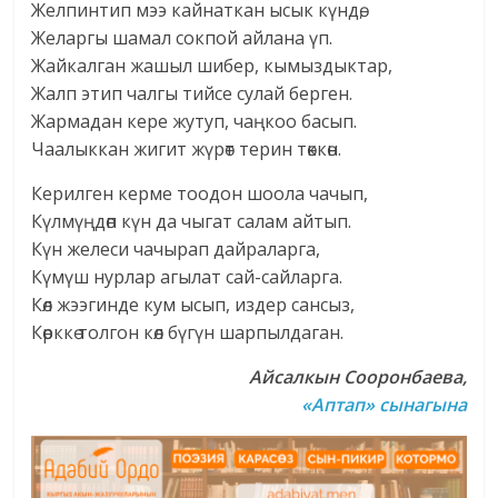
Желпинтип мээ кайнаткан ысык күндө,
Желаргы шамал сокпой айлана үп.
Жайкалган жашыл шибер, кымыздыктар,
Жалп этип чалгы тийсе сулай берген.
Жармадан кере жутуп, чаңкоо басып.
Чаалыккан жигит жүрөт терин төккөн.
Керилген керме тоодон шоола чачып,
Күлмүңдөп күн да чыгат салам айтып.
Күн желеси чачырап дайраларга,
Күмүш нурлар агылат сай-сайларга.
Көл жээгинде кум ысып, издер сансыз,
Көрккө толгон көл бүгүн шарпылдаган.
Айсалкын Сооронбаева,
«Аптап» сынагына