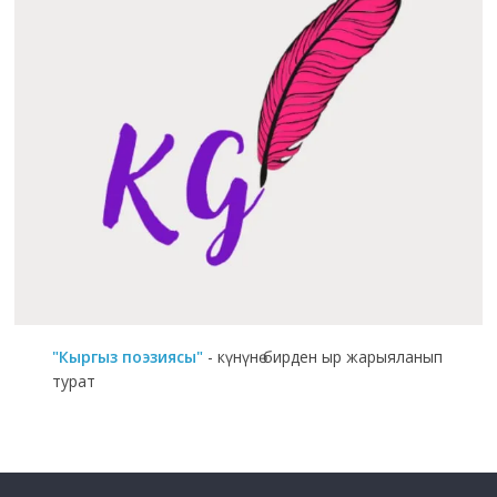
"Кыргыз поэзиясы"
- күнүнө бирден ыр жарыяланып
турат