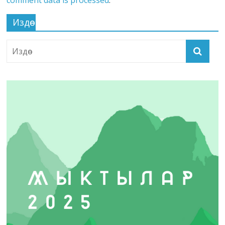
Издөө