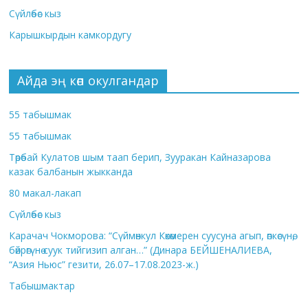
Сүйлөбөс кыз
Карышкырдын камкордугу
Айда эң көп окулгандар
55 табышмак
55 табышмак
Төрөбай Кулатов шым таап берип, Зууракан Кайназарова
казак балбанын жыкканда
80 макал-лакап
Сүйлөбөс кыз
Карачач Чокморова: “Сүймөнкул Көкөмерен суусуна агып, өпкөсүнө,
бөйрөгүнө суук тийгизип алган…” (Динара БЕЙШЕНАЛИЕВА,
“Азия Ньюс” гезити, 26.07–17.08.2023-ж.)
Табышмактар