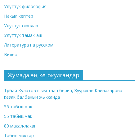
Улуттук философия
Накыл кептер
Улуттук оюндар
Улуттук тамак-аш
Литература на русском
Видео
Жумада эң көп окулгандар
Төрөбай Кулатов шым таап берип, Зууракан Кайназарова
казак балбанын жыкканда
55 табышмак
55 табышмак
80 макал-лакап
Табышмактар