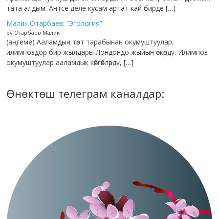
тата алдым. Антсе деле кусам артат кай бирде […]
Малик Отарбаев: “Эгология”
by Отарбаев Малик
(аңгеме) Ааламдын төрт тарабынан окумуштуулар,
илимпоздор бир жылдары Лондондо жыйын өткөрдү. Илимпоз
окумуштуулар ааламдык көйгөйлөрдү, […]
Өнөктөш телеграм каналдар: