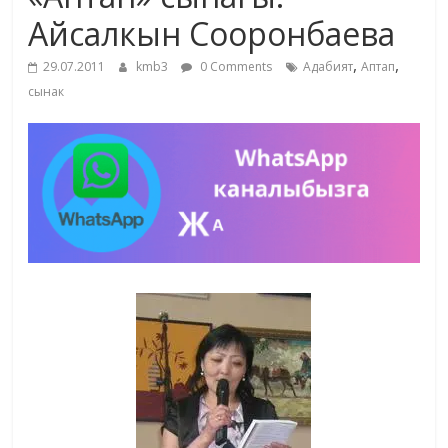
маданияты
Айсалкын Сооронбаева
жана
,
,
адабияты
29.07.2011
kmb3
0 Comments
Адабият
Аптап
сынак