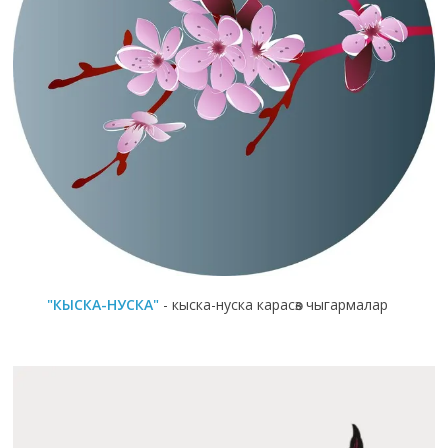
"КЫСКА-НУСКА"
- кыска-нуска карасөз чыгармалар