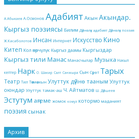
Адабият
Акындар.
Акын
А.Осмонов
А.Абыкаев
Кыргыз поэзиясы
Билим
Дүйнөлүк адабият
Дүйнөлүк поэзия
Кино
Инсан
Искусство
Интернет
Ж.Касаболотов
Китеп
Кыргыздар
Кол өнөрчүлүк
Кыргыз даамы
Кыргыз тили
Манас
Музыка
Манасчылар
Накыл
Тарых
Нарк
Сын
кептер
Сүрөт
О. Шакир
Салт
Санжыра
Театр
Улуттук дүйнө тааным
Улуттук
Төкмө акын
Тил
оюндар
Ч. Айтматов
Улуттук тамак-аш
Ш. Дүйшеев
Эстутум
аңгеме
котормо
жомок
маданият
комуз
поэзия
сынак
Архив