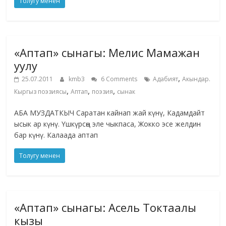
Толугу менен
«Аптап» сынагы: Мелис Мамажан
уулу
,
25.07.2011
kmb3
6 Comments
Адабият
Акындар.
,
,
,
Кыргыз поэзиясы
Аптап
поэзия
сынак
АБА МУЗДАТКЫЧ Саратан кайнап жай күнү, Кадамдайт
ысык ар күнү. Үшкүрсөң эле чыкпаса, Жокко эсе желдин
бар күнү. Калаада аптап
Толугу менен
«Аптап» сынагы: Асель Токтаалы
кызы