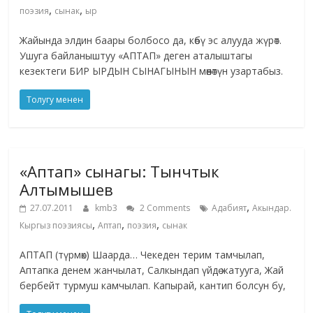
,
,
поэзия
сынак
ыр
Жайында элдин баары болбосо да, көбү эс алууда жүрөт.
Ушуга байланыштуу «АПТАП» деген аталыштагы
кезектеги БИР ЫРДЫН СЫНАГЫНЫН мөөнөтүн узартабыз.
Толугу менен
«Аптап» сынагы: Тынчтык
Алтымышев
,
27.07.2011
kmb3
2 Comments
Адабият
Акындар.
,
,
,
Кыргыз поэзиясы
Аптап
поэзия
сынак
АПТАП (түрмөк) Шаарда… Чекеден терим тамчылап,
Аптапка денем жанчылат, Салкындап үйдө жатууга, Жай
бербейт турмуш камчылап. Капырай, кантип болсун бу,