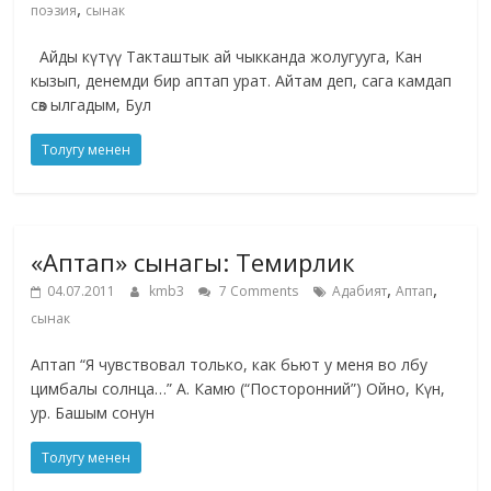
,
поэзия
сынак
Айды күтүү Такташтык ай чыкканда жолугууга, Кан
кызып, денемди бир аптап урат. Айтам деп, сага камдап
сөз ылгадым, Бул
Толугу менен
«Аптап» сынагы: Темирлик
,
,
04.07.2011
kmb3
7 Comments
Адабият
Аптап
сынак
Аптап “Я чувствовал только, как бьют у меня во лбу
цимбалы солнца…” А. Камю (“Посторонний”) Ойно, Күн,
ур. Башым сонун
Толугу менен