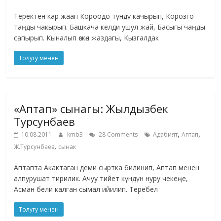
Теректен кар жаап Короодо түндү качырып, Корозго
таңды чакырып. Башкача келди ушул жай, Басыгы чаңды
сапырып. Кыналып өскөн жаздагы, Кызгалдак
Толугу менен
«Аптап» сынагы: Жылдызбек
Турсунбаев
,
,
10.08.2011
kmb3
28 Comments
Адабият
Аптап
,
Ж.Турсунбаев
сынак
Аптапта Акактаган деми сыртка билинип, Аптап менен
алпурушат тирилик. Ачуу тийет күндүн нуру чекеңе,
Асман бели калган сымал ийилип. Теребел
Толугу менен