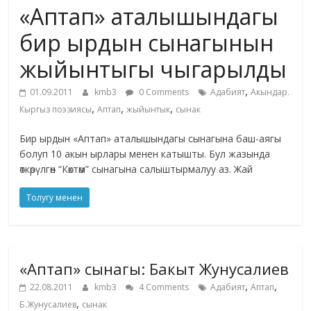
«Аптап» аталышындагы
жана
адабияты
бир ырдын сынагынын
жыйынтыгы чыгарылды
,
01.09.2011
kmb3
0 Comments
Адабият
Акындар.
,
,
,
Кыргыз поэзиясы
Аптап
жыйынтык
сынак
Бир ырдын «Аптап» аталышындагы сынагына баш-аягы
болуп 10 акын ырлары менен катышты. Бул жазында
өткөрүлгөн “Көктөм” сынагына салыштырмалуу аз. Жай
Толугу менен
«Аптап» сынагы: Бакыт Жунусалиев
,
,
22.08.2011
kmb3
4 Comments
Адабият
Аптап
,
Б.Жунусалиев
сынак