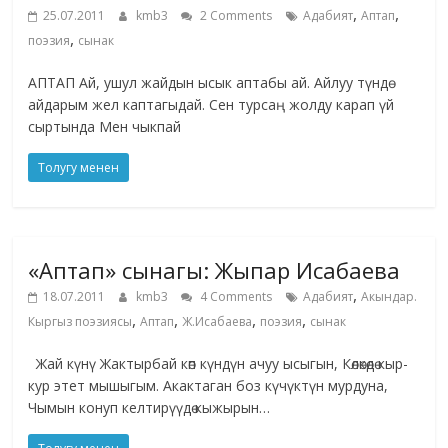
,
,
25.07.2011
kmb3
2 Comments
Адабият
Аптап
,
поэзия
сынак
АПТАП Ай, ушул жайдын ысык аптабы ай. Айлуу түндө
айдарым жел каптагыдай. Сен турсаң жолду карап үй
сыртында Мен чыкпай
Толугу менен
«Аптап» сынагы: Жыпар Исабаева
,
18.07.2011
kmb3
4 Comments
Адабият
Акындар.
,
,
,
,
Кыргыз поэзиясы
Аптап
Ж.Исабаева
поэзия
сынак
Жай күнү Жактырбай көп күндүн ачуу ысыгын, Көлөкөдө кыр-
кур этет мышыгым. Акактаган боз күчүктүн мурдуна,
Чымын конуп келтирүүдө кыжырын…