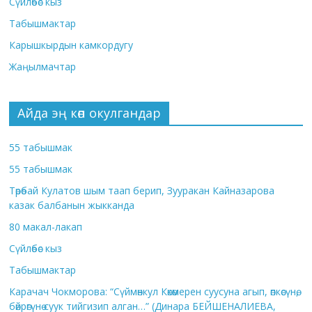
Сүйлөбөс кыз
Табышмактар
Карышкырдын камкордугу
Жаңылмачтар
Айда эң көп окулгандар
55 табышмак
55 табышмак
Төрөбай Кулатов шым таап берип, Зууракан Кайназарова
казак балбанын жыкканда
80 макал-лакап
Сүйлөбөс кыз
Табышмактар
Карачач Чокморова: “Сүймөнкул Көкөмерен суусуна агып, өпкөсүнө,
бөйрөгүнө суук тийгизип алган…” (Динара БЕЙШЕНАЛИЕВА,