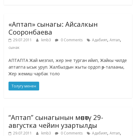
«Аптап» сынагы: Айсалкын
Сооронбаева
,
,
29.07.2011
kmb3
0 Comments
Адабият
Аптап
сынак
АПТАПТА Жай мезгил, жер эне турган ийип, Жайкы чилде
аптапта ысык уруп. Жалбыздын жыты ордоп өр-талааны,
Жер жемиш чарбак толо
Толугу менен
“Аптап” сынагынын мөөнөтү 29-
августка чейин узартылды
,
,
29.07.2011
kmb3
0 Comments
Адабият
Аптап