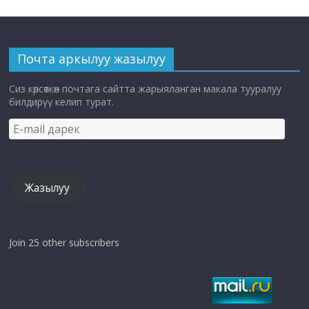
Почта аркылуу жазылуу
Сиз көрсөткөн почтага сайтта жарыяланган макала тууралуу
билдирүү келип турат.
E-
mail
дарек
Жазылуу
Join 25 other subscribers