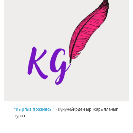
"Кыргыз поэзиясы"
- күнүнө бирден ыр жарыяланып
турат