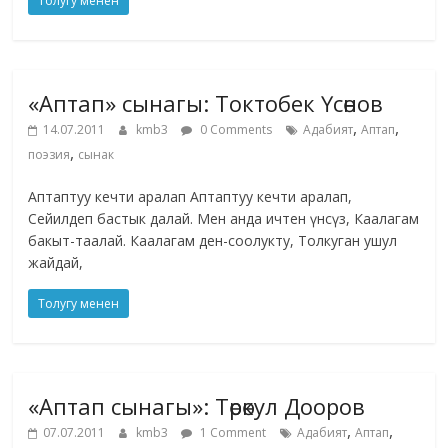
Толугу менен
«Аптап» сынагы: Токтобек Үсөнов
,
,
14.07.2011
kmb3
0 Comments
Адабият
Аптап
,
поэзия
сынак
Аптаптуу кечти аралап Аптаптуу кечти аралап,
Сейилдеп бастык далай. Мен анда ичтен үнсүз, Каалагам
бакыт-таалай. Каалагам ден-соолукту, Толкуган ушул
жайдай,
Толугу менен
«Аптап сынагы»: Төрөкул Дооров
,
,
07.07.2011
kmb3
1 Comment
Адабият
Аптап