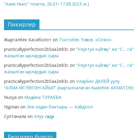
“Азия Ньюс” гезити, 26.07–17.08.2023-ж.)
Пикирлер
Жыргалбек Касаболот
on
Токтобек Үсөнов. «Олжо»
practicallyperfection2b5aa2e83c
on
“Улуктун күйгөнү” же “С… га”
жазылган ырлардын сыры
practicallyperfection2b5aa2e83c
on
“Улуктун күйгөнү” же “С… га”
жазылган ырлардын сыры
practicallyperfection2b5aa2e83c
on
Уларбек ДАЛЕЙ уулу.
“АЛМА ӨСПӨГӨН АЙЫЛ” (кыргызчалаган Кыялбек АКМАТОВ)
Nusya
on
Мадина ТУРАЕВА
Нұрлан
on
Эки элдин баатыры — Кайдоол
Султанали
on
Улуу сөздөр
Белгилер булуту