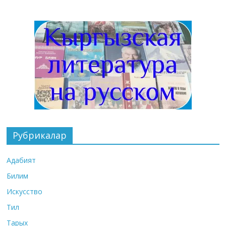
Рубрикалар
Адабият
Билим
Искусство
Тил
Тарых