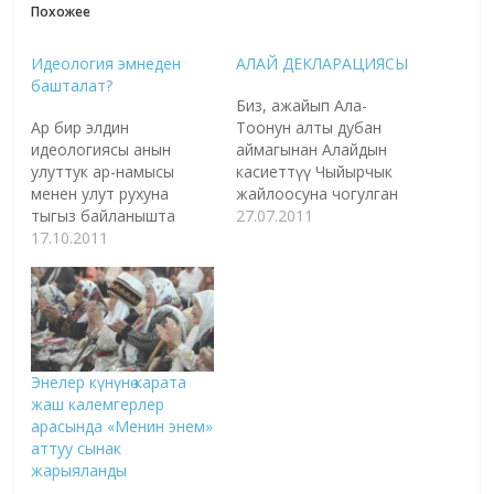
Похожее
Идеология эмнеден
АЛАЙ ДЕКЛАРАЦИЯСЫ
башталат?
Биз, ажайып Ала-
Ар бир элдин
Тоонун алты дубан
идеологиясы анын
аймагынан Алайдын
улуттук ар-намысы
касиеттүү Чыйырчык
менен улут рухуна
жайлоосуна чогулган
тыгыз байланышта
Кыргызстандын көп
27.07.2011
болот, ошого жараша
17.10.2011
улуттуу калкы, Кыргыз
калыптанат. Соңку
мамлекеттүүлүгүн
жыйырма жылдын
түптөөгө үлкөн үлүш
ичинде бүт баарыбыз
кошушкан ушул улуу
тарыхчы болуп, өз
тоонун кулундары
элибиздин качан
Тилеке баатырдын (XVII
жаралганын, кандай
кылым), Ажы бийдин,
Энелер күнүнө карата
калк болгонун, кандай
Алымбек датканын,
жаш калемгерлер
жол басып өткөнүн, дүйнө
Абдылда бектин жана
арасында «Менин энем»
элдеринин тарыхында
Курманжан датканын
аттуу сынак
кандай орунду
ыйык рухуна таазим
жарыяланды
ээлегенин жапатырмак
этебиз жана алардын