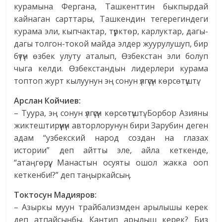
курамына Фергана, Ташкенттин быкпырдай
кайнаган сарттары, Ташкендин тегерегиндеги
курама эли, кыпчактар, түрктөр, карлуктар, дагы-
дагы толгон-токой майда элдер жуурулушуп, бир
бүтүн өзбек улуту аталып, Өзбекстан эли болуп
чыга келди. Өзбекстандын лидерлери курама
топтоп журт кылуунун эң сонун үлгүсүн көрсөтүштү.
Арслан Койчиев:
– Туура, эң сонун үлгүсүн көрсөтүштү. Борбор Азияны
жиктештирүүнүн авторлорунун бири Зарубин деген
адам “узбекский народ создан на глазах
истории” деп айтты эле, айла кеткенде,
“атаңгөрүү, Манастын осуяты ошол жакка ооп
кеткенби!?” деп таңыркайсың.
Токтосун Мадияров:
– Азыркы муун трайбализмден арылышы керек
деп атпайсыңбы. Кантип арылыш керек? Биз