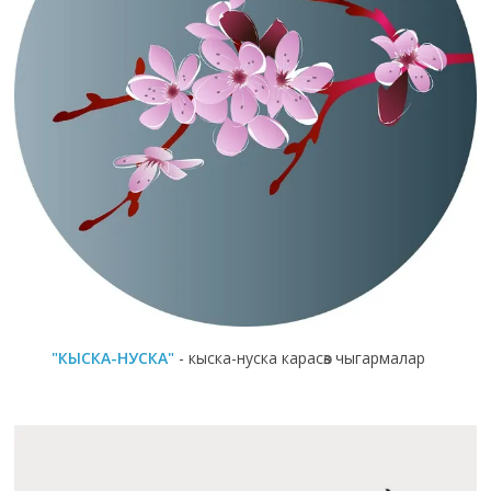
"КЫСКА-НУСКА"
- кыска-нуска карасөз чыгармалар