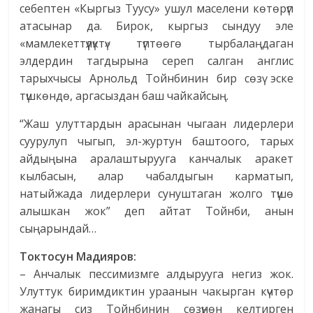
себептен «Кыргыз Туусу» ушул маселени көтөрүп
атасынар да. Бирок, кыргыз сындуу эле
«мамлекеттүүлүктү» түптөөгө тырбалаңдаган
элдердин тагдырына сереп салган англис
тарыхчысы Арнольд Тойнбинин бир сөзү эске
түшкөндө, аргасыздан баш чайкайсың.
“Жаш улуттардын арасынан чыгаан лидерлери
суурулуп чыгып, эл-журтун баштоого, тарых
айдыңына аралаштырууга канчалык аракет
кылбасын, алар чабалдыгын карматып,
натыйжада лидерлери сунуштаган жолго түшө
алышкан жок” деп айтат Тойнби, анын
сыңарындай…
Токтосун Мадияров:
– Анчалык пессимизмге алдырууга негиз жок.
Улуттук биримдиктин ураанын чакырган күчтөр
жанагы сиз Тойнбинин сөзүнөн келтирген