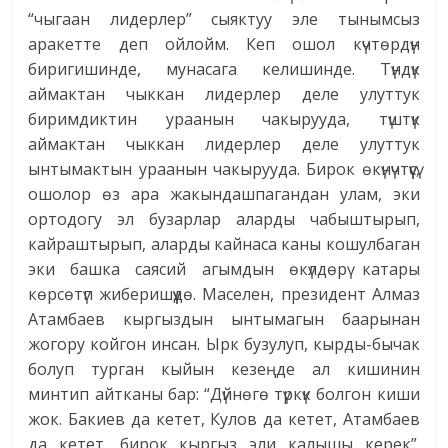
“чыгаан лидерлер” сыяктуу эле тынымсыз
аракетте деп ойлойм. Кеп ошол күчтөрдүн
биригишинде, мунасага келишинде. Түндүк
аймактан чыккан лидерлер деле улуттук
биримдиктин ураанын чакырууда, түштүк
аймактан чыккан лидерлер деле улуттук
ынтымактын ураанын чакырууда. Бирок өкүнүчтүүсү,
ошолор өз ара жакындашпагандан улам, эки
ортодогу эл бузарлар аларды чабыштырып,
кайраштырып, аларды кайнаса каны кошулбаган
эки башка саясий агымдын өкүлдөрү катары
көрсөтүп жиберишүүдө. Маселен, президент Алмаз
Атамбаев кыргыздын ынтымагын баарынан
жогору койгон инсан. Ырк бузулуп, кырды-бычак
болуп турган кыйын кезеңде ал кишинин
минтип айтканы бар: “Дүйнөгө түркүк болгон киши
жок. Бакиев да кетет, Кулов да кетет, Атамбаев
да кетет, бирок кыргыз эли калышы керек”.