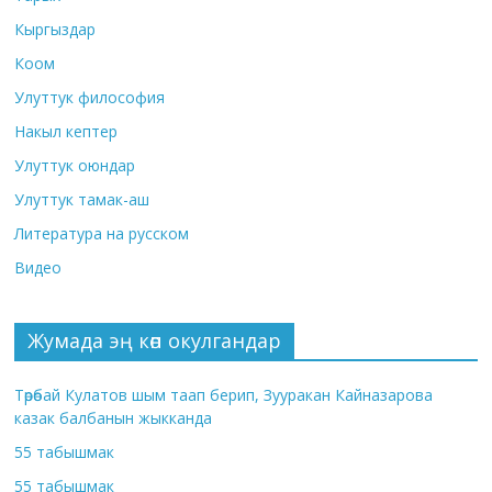
Кыргыздар
Коом
Улуттук философия
Накыл кептер
Улуттук оюндар
Улуттук тамак-аш
Литература на русском
Видео
Жумада эң көп окулгандар
Төрөбай Кулатов шым таап берип, Зууракан Кайназарова
казак балбанын жыкканда
55 табышмак
55 табышмак