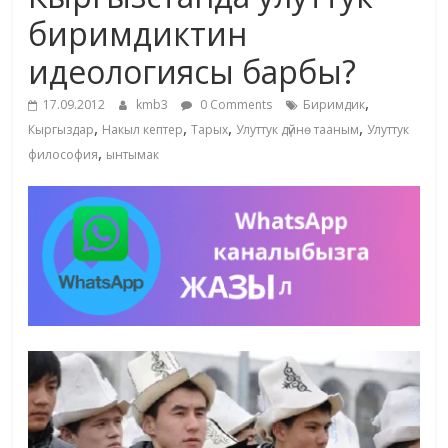
маданияты
биримдиктин
жана
идеологиясы барбы?
адабияты
,
17.09.2012
kmb3
0 Comments
Биримдик
,
,
,
,
Кыргыздар
Накыл кептер
Тарых
Улуттук дүйнө тааным
Улуттук
,
философия
ынтымак