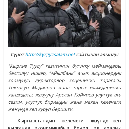
Сүрөт
http://kyrgyzsalam.net
сайтынан алынды
“Кыргыз Туусу” гезитинин бүгүнкү меймандары
белгилүү ишкер, “Айылбанк” ачык акционердик
коомунун директорлор кеңешинин төрагасы
Токтосун Мадияров жана тарых илимдеринин
кандидаты, жазуучу Арслан Койчиев улуттук
аң-
сезим, улуттук биримдик жана мекен келечеги
жөнүндө кеп куруп беришти.
– Кыргызстандын келечеги жөнүндө кеп
кылганда экономикабыз бечел, эл аралык