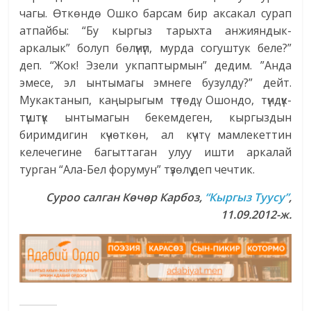
чагы. Өткөндө Ошко барсам бир аксакал сурап
атпайбы: “Бу кыргыз тарыхта анжияндык-
аркалык” болуп бөлүнүп, мурда согуштук беле?”
деп. “Жок! Эзели укпаптырмын” дедим. ”Анда
эмесе, эл ынтымагы эмнеге бузулду?” дейт.
Мукактанып, каңырыгым түтөдү. Ошондо, түндүк-
түштүк ынтымагын бекемдеген, кыргыздын
биримдигин күчөткөн, ал күчтү мамлекеттин
келечегине багыттаган улуу ишти аркалай
турган “Ала-Бел форумун” түзөлү деп чечтик.
Суроо салган Көчөр Карбоз,
“Кыргыз Туусу”
,
11.09.2012
-ж.