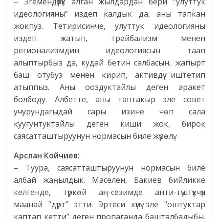
– Эгемендүүлүк алган жылдардан бери “улуттук
идеологияны” издеп калдык да, аны тапкан
жокпуз. Тетирисинче, улуттук идеологияны
издеп жатып, трайбализм менен
регионализмдин идеологиясын таап
алыптырбыз да, кудай бетин салбасын, жапырт
баш отубуз менен кирип, активдүү иштетип
атыппыз. Аны ооздуктайлы деген аракет
болбоду. Албетте, аны таптакыр эле совет
учурундагыдай сары изине чөп сала
куугунтуктайлы деген киши жок, бирок
саясатташтыруунун нормасын биле жүрөлү.
Арслан Койчиев:
– Туура, саясатташтыруунун нормасын биле
албай жаңылдык. Маселен, Бакиев бийликке
келгенде, түркөй аң-сезимде анти-түштүкчүл
маанай “дүрт” этти. Эртеси күнү эле “оштуктар
каптап кетти” деген пропаганда башталбадыбы.