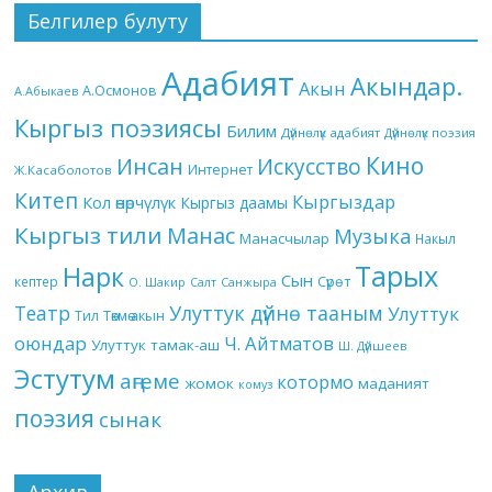
Белгилер булуту
Адабият
Акындар.
Акын
А.Осмонов
А.Абыкаев
Кыргыз поэзиясы
Билим
Дүйнөлүк адабият
Дүйнөлүк поэзия
Кино
Инсан
Искусство
Интернет
Ж.Касаболотов
Китеп
Кыргыздар
Кол өнөрчүлүк
Кыргыз даамы
Кыргыз тили
Манас
Музыка
Манасчылар
Накыл
Тарых
Нарк
Сын
кептер
Сүрөт
О. Шакир
Салт
Санжыра
Театр
Улуттук дүйнө тааным
Улуттук
Төкмө акын
Тил
оюндар
Ч. Айтматов
Улуттук тамак-аш
Ш. Дүйшеев
Эстутум
аңгеме
котормо
жомок
маданият
комуз
поэзия
сынак
Архив