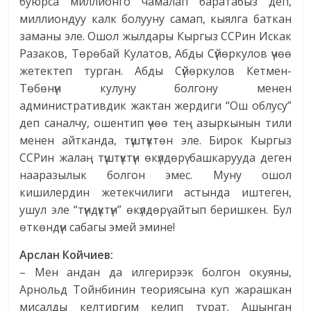
буюрса миллионго чамалап баратабыз деп,
миллиондуу калк болууну самап, кыялга баткан
заманы эле. Ошол жылдары Кыргыз ССРин Искак
Разаков, Төрөбай Кулатов, Абды Сүйөркулов үчөө
жетектеп турган. Абды Сүйөркулов Кетмен-
Төбөнүн кулуну болгону менен
административдик жактан жердиги “Ош облусу”
деп саналчу, ошентип үчөө тең азыркынын тили
менен айтканда, түштүктөн эле. Бирок Кыргыз
ССРин жалаң түштүктүн өкүлдөрү башкарууда деген
нааразылык болгон эмес. Муну ошол
кишилердин жетекчилиги астында иштеген,
ушул эле “түндүктүн” өкүлдөрү айтып беришкен. Бул
өткөндүн сабагы эмей эмине!
Арслан Койчиев:
– Мен андан да илгерирээк болгон окуяны,
Арнольд Тойнбинин теориясына куп жарашкан
мисалды келтиргим келип турат. Ашынган