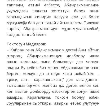
таппады, аттиң! Албетте, Абдыракмановдун
учурундагы шансты жоготтук, бирок анын
саркындысын синирип калууга али да болсо
мүмкүнчүлүгүбүз бар деп, такай айтып келем. Тилекке
каршы, Абдыракмановдун мүдөөсү улантылбай,
колдоо таппай келет.
Токтосун Мадияров:
– Кайран гана Абдыракманов десең! Аны айтып
отурсаң, Абдыракмановдун долбоору ишке
ашып калганда, эмне болмокпуз деп чоочуп
алдым. Бу кебетебиз менен Абдыракманов чаап
берген жолдун да өтөлүнө чыга албай,“сен –
түрксүң, сен – каракалпаксың” деп ызылдашып,
тытышып жүрмөк экенбиз да. Деген менен сен
кеп кылган долбоорду өзбектер эң сонун ишке
ашырды. Карагылачы, токсон боолуу өзбек
урууларынан сырткары, азыркы өзбек улутунун