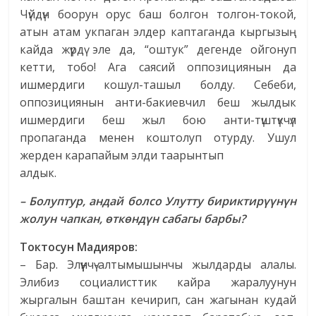
Чүйдүн боорун орус баш болгон толгон-токой,
атын атам укпаган элдер каптаганда кыргызың
кайда жүрдү эле да, “оштук” дегенде ойгонуп
кетти, тобо! Ага саясий оппозициянын да
ишмердиги кошул-ташыл болду. Себеби,
оппозициянын анти-бакиевчил беш жылдык
ишмердиги беш жыл бою анти-түштүкчүл
пропаганда менен коштолуп отурду. Ушул
жерден карапайым элди таарынтып
алдык.
– Болуптур, андай болсо Улутту бириктирүүнүн
жолун чапкан, өткөндүн сабагы барбы?
Токтосун Мадияров:
– Бар. Элүүнчү-алтымышынчы жылдарды алалы.
Элибиз социалисттик кайра жаралуунун
жыргалын баштан кечирип, сан жагынан кудай