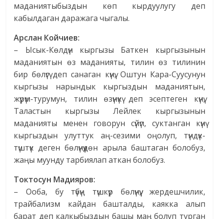
маданиятыбыздын көп кырдуулугу деп
кабылдаган даражага чыгалы.
Арслан Койчиев:
– Ысык-Көлдүн кыргызы Баткен кыргызынын
маданиятын өз маданияты, тилин өз тилинин
бир бөлүгү деп санаган күнү, Оштун Кара-Суусунун
кыргызы нарындык кыргыздын маданиятын,
жүрүм-турумун, тилин өзүнүкү деп эсептеген күнү,
Таластын кыргызы Лейлек кыргызынын
маданияты менен говорун сүйүп, суктанган күнү
кыргыздын улуттук аң-сезими оңолуп, түндүк-
түштүк деген бөлүнүүдөн арыла баштаган болобуз,
жаңы муунду тарбиялап аткан болобуз.
Токтосун Мадияров:
– Ооба, бу түбүң түшкүр бөлүнүү, жердешчилик,
трайбализм кайдан башталды, каякка алып
барат деп калкыбыздын башы маң болуп турган