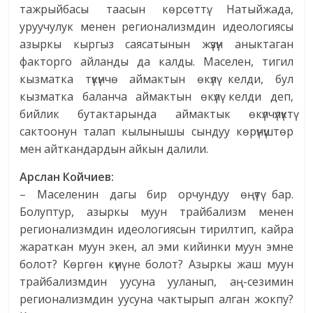
тажрыйбасы таасын көрсөттү. Натыйжада,
уруучулук менен регионализмдин идеологиясы
азыркы кыргыз саясатынын жүзүн аныктаган
факторго айланды да калды. Маселен, тигил
кызматка түкүнчө аймактын өкүлү келди, бул
кызматка баланча аймактын өкүлү келди деп,
бийлик бутактарында аймактык өкүлчүлүктү
сактоонун талап кылынышы сындуу көрүнүштөр
мен айткандардын айкын далили.
Арслан Койчиев:
– Маселенин дагы бир орчундуу өңүтү бар.
Болуптур, азыркы муун трайбализм менен
регионализмдин идеологиясын тирилтип, кайра
жараткан муун экен, ал эми кийинки муун эмне
болот? Көргөн күнү не болот? Азыркы жаш муун
трайбализмдин уусуна ууланып, аң-сезимин
регионализмдин уусуна чактырып алган жокпу?