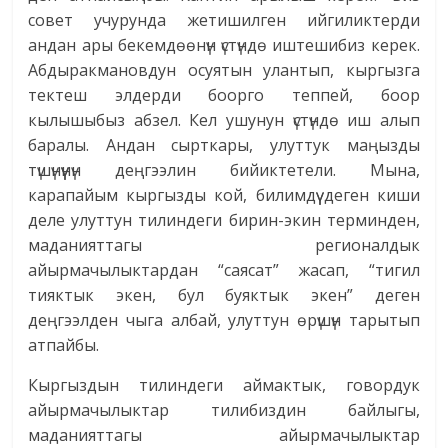
совет учурунда жетишилген ийгиликтерди
андан ары бекемдөөнүн үстүндө иштешибиз керек.
Абдыракмановдун осуятын улантып, кыргызга
тектеш элдерди боорго теппей, боор
кылышыбыз абзел. Кел ушунун үстүндө иш алып
баралы. Андан сырткары, улуттук маңызды
түшүнүүнүн деңгээлин бийиктетели. Мына,
карапайым кыргызды кой, билимдүү деген киши
деле улуттун тилиндеги бирин-экин терминден,
маданияттагы регионалдык
айырмачылыктардан “саясат” жасап, “тигил
тияктык экен, бул буяктык экен” деген
деңгээлден чыга албай, улуттун өрүшүн тарытып
атпайбы.
Кыргыздын тилиндеги аймактык, говордук
айырмачылыктар тилибиздин байлыгы,
маданияттагы айырмачылыктар