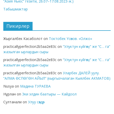
“Азия Ньюс” гезити, 26.07–17.08.2023-ж.)
Табышмактар
Пикирлер
Жыргалбек Касаболот
on
Токтобек Үсөнов. «Олжо»
practicallyperfection2b5aa2e83c
on
“Улуктун күйгөнү” же “С… га”
жазылган ырлардын сыры
practicallyperfection2b5aa2e83c
on
“Улуктун күйгөнү” же “С… га”
жазылган ырлардын сыры
practicallyperfection2b5aa2e83c
on
Уларбек ДАЛЕЙ уулу.
“АЛМА ӨСПӨГӨН АЙЫЛ” (кыргызчалаган Кыялбек АКМАТОВ)
Nusya
on
Мадина ТУРАЕВА
Нұрлан
on
Эки элдин баатыры — Кайдоол
Султанали
on
Улуу сөздөр