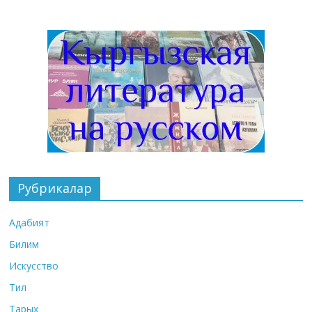
Рубрикалар
Адабият
Билим
Искусство
Тил
Тарых