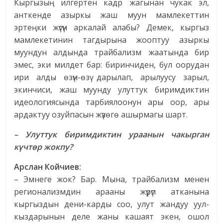
Кыргызың илгертен кадр жагынан чукак эл,
анткенде азыркы жаш муун мамлекеттин
эртеңки жүгүн аркалай алабы? Демек, кыргыз
мамлекетинин тагдырына жооптуу азыркы
муундун алдында трайбализм жаатында бир
эмес, эки милдет бар: биринчиден, бул оорудан
ири алды өзүн-өзү дарылап, арылуусу зарыл,
экинчиси, жаш муунду улуттук биримдиктин
идеологиясында тарбиялоонун ары оор, ары
ардактуу озуйпасын жүзөгө ашырмагы шарт.
– Улуттук биримдиктин ураанын чакырган
күчтөр жокпу?
Арслан Койчиев:
– Эмнеге жок? Бар. Мына, трайбализм менен
регионализмдин арааны жүрүп атканына
кыргыздын дени-карды соо, улут жандуу уул-
кыздарынын деле жаны кашаят экен, ошол