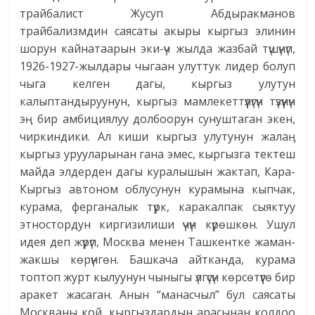
трайбалист Жусуп Абдыракманов
трайбализмдин саясаты акыры кыргыз элинин
шорун кайнатаарын эки-үч жылда жазбай түшүнүп,
1926-1927-жылдары чыгаан улуттук лидер болуп
чыга келген дагы, кыргыз улутун
калыптандыруунун, кыргыз мамлекеттүүлүгүн түзүүнүн
эң бир амбициялуу долбоорун сунуштаган экен,
чиркиндики. Ал киши кыргыз улутунун жалаң
кыргыз уруу­ларынан гана эмес, кыргызга тектеш
майда элдерден дагы куралышын жактап, Кара-
Кыргыз автоном облусунун курамына кыпчак,
курама, ферганалык түрк, каракалпак сыяктуу
этностордун киргизилиши үчүн күрөшкөн. Ушул
идея деп жүрүп, Москва менен Ташкентке жаман-
жакшы көрүнгөн. Башкача айтканда, курама
топтоп журт кылуунун чыныгы үлгүсүн көрсөтүүгө бир
аракет жасаган. Анын “манасчыл” бул саясаты
Москваны кой, кыргыздардын арасынан колдоо