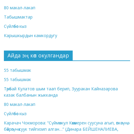
80 макал-лакап
Табышмактар
Сүйлөбөс кыз
Карышкырдын камкордугу
Айда эң көп окулгандар
55 табышмак
55 табышмак
Төрөбай Кулатов шым таап берип, Зууракан Кайназарова
казак балбанын жыкканда
80 макал-лакап
Сүйлөбөс кыз
Карачач Чокморова: “Сүймөнкул Көкөмерен суусуна агып, өпкөсүнө,
бөйрөгүнө суук тийгизип алган…” (Динара БЕЙШЕНАЛИЕВА,