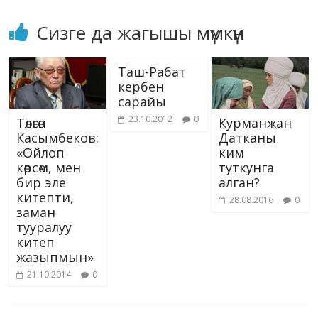
Сизге да жагышы мүмкүн
Таш-Рабат
кербен
сарайы
23.10.2012
0
Төлөгөн
Курманжан
Касымбеков:
Датканы
«Ойлоп
ким
көрсөм, мен
туткунга
бир эле
алган?
китепти,
28.08.2016
0
заман
тууралуу
китеп
жазыпмын»
21.10.2014
0