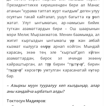
Президенттикке киришкенден бери ал Манас
атанын “курама таптап журт кылдым” деген улуу
осуятын такай кайталап, ушул багытта күч үрөп
жатат. Улут ынтымагын, ар-намысын бийик
туткан азаматтардын бири – Ош шаарынын
мэри Мелис Мырзакматов. Менин баамымда, ал
жигит кыргыздын ынтымагы үчүн жан аябай
кызмат кылууга өмүрүн арнап койгон. Мындай
карасаң, экөө тең эле “кыргыз!”деп күйгөн
азаматтардан, бирок эл ичинде экөөнү
кайраштырган, ал түгүл бирин “түштүкчүл”, бирин
“түндүкчүл” көрсөтүүгө умтулган карасанатай күчтөр
бар.
– Азыркы муун тууралуу кеп кылдыңар, алар
аны кандайча ырбатып алды?
Токтосун Мадияров: