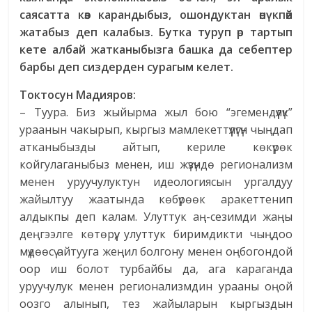
саясатта көз карандыбыз, ошондуктан өнүкпөй
жатабыз деп калабыз. Бутка туруп өр тартып
кете албай жатканыбызга башка да себептер
барбы деп сиздерден сурагым келет.
Токтосун Мадияров:
– Туура. Биз жыйырма жыл бою “эгемендүүлүк”
ураанын чакырып, кыргыз мамлекеттүүлүгүн чыңдап
атканыбызды айтып, кериле көкүрөк
койгулаганыбыз менен, иш жүзүндө регионализм
менен уруучулуктун идеологиясын ургалдуу
жайылтуу жаатында көбүрөөк аракеттенип
алдыкпы деп калам. Улуттук аң-сезимди жаңы
деңгээлге көтөрүү, улуттук биримдикти чыңдоо
мүдөөсү айтууга жеңил болгону менен оңбогондой
оор иш болот турбайбы да, ага караганда
уруучулук менен регионализмдин урааны оңой
оозго алынып, тез жайыларын кыргыздын