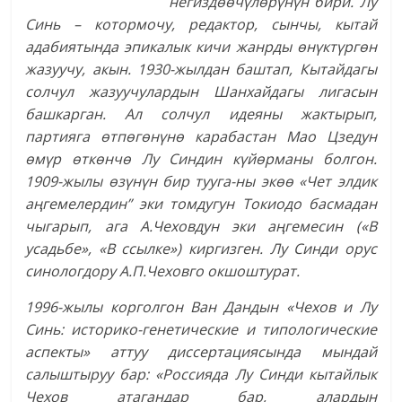
негиздөөчүлөрүнүн бири. Лу
Синь – котормочу, редактор, сынчы, кытай
адабиятында эпикалык кичи жанрды өнүктүргөн
жазуучу, акын. 1930-жылдан баштап, Кытайдагы
солчул жазуучулардын Шанхайдагы лигасын
башкарган. Ал солчул идеяны жактырып,
партияга өтпөгөнүнө карабастан Мао Цзедун
өмүр өткөнчө Лу Синдин күйөрманы болгон.
1909-жылы өзүнүн бир тууга-ны экөө «Чет элдик
аңгемелердин” эки томдугун Токиодо басмадан
чыгарып, ага А.Чеховдун эки аңгемесин («В
усадьбе», «В ссылке») киргизген. Лу Синди орус
синологдору А.П.Чеховго окшоштурат.
1996-жылы корголгон Ван Дандын «Чехов и Лу
Синь: историко-генетические и типологические
аспекты» аттуу диссертациясында мындай
салыштыруу бар: «Россияда Лу Синди кытайлык
Чехов атагандар бар, алардын