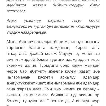
адабиятта жеткен бийиктиктердин бири
эсептелет.
Анда, урматтуу окурман, тогуз кыска
бөлүмдөрдөн турган бул аңгеменин «Киришүүсү»
сиздин назарыңызда.
Мына бир нече жылдан бери А-кьюнун чыныгы
тарыхын жазганга камданып, бирок аны
аткарганга даабай келем. Ушунун өзү менин «өз
сөзүнө темирдей бекем турган» адамдардан эмес
экениме далил. Турмушта боло келчү мындай
нерсе бар: өлбөстүктү өлбөс-өчпөс калем жазат; өлбөс
чыгарманын касиети аркылуу адамдар
өлбөстүктүккө жетишет; өлбөс чыгарманы өлбөс адамдар
гана жарата алат. Эми ким кимге көз каранды
экенин, эмне эмнеге байланыштуу экенин эр
болсоң, түшүнүп ал. Ошентсе да, А-кьюнун өмүр