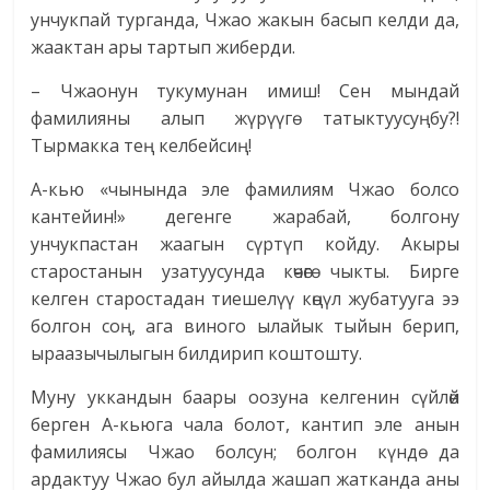
унчукпай турганда, Чжао жакын басып келди да,
жаактан ары тартып жиберди.
– Чжаонун тукумунан имиш! Сен мындай
фамилияны алып жүрүүгө татыктуусуңбу?!
Тырмакка тең келбейсиң!
А-кью «чынында эле фамилиям Чжао болсо
кантейин!» дегенге жарабай, болгону
унчукпастан жаагын сүртүп койду. Акыры
старостанын узатуусунда көчөгө чыкты. Бирге
келген старостадан тиешелүү көңүл жубатууга ээ
болгон соң, ага виного ылайык тыйын берип,
ыраазычылыгын билдирип коштошту.
Муну уккандын баары оозуна келгенин сүйлөй
берген А-кьюга чала болот, кантип эле анын
фамилиясы Чжао болсун; болгон күндө да
ардактуу Чжао бул айылда жашап жатканда аны