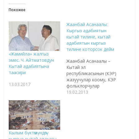
Похожее
Жаанбай Асанаалы:
Кыргыз адабиятын
кытай тилине, кытай
адабиятын кыргыз
тилине которсок дейм
«Жамийла» жалгыз
эмес. Ч. Айтматовдун
Жаанбай Асанаалы –
Кытай адабиятына
Кытай эл
таасири
республикасынын (КЭР)
жазуучулар коому, КЭР
13.03.2017
фольклорчулар
коомунун жана КЭР
19.02.2013
«Манас» эпосун изилдөө
коому, о.э., ШУАР
(жазуучулар коому,
фольклорчулар коому,
котормо кызматчылар
коому) мүчөсү. ШУАР эл
Кылым бүктөмүндөгү
өкмөтү тарых маданият
кыргыз-кытай алакасы