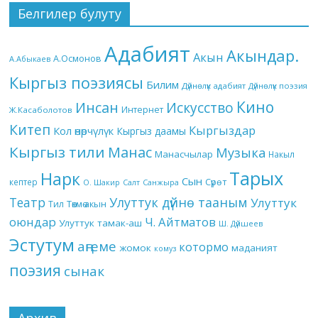
Белгилер булуту
Адабият
Акындар.
Акын
А.Осмонов
А.Абыкаев
Кыргыз поэзиясы
Билим
Дүйнөлүк адабият
Дүйнөлүк поэзия
Кино
Инсан
Искусство
Интернет
Ж.Касаболотов
Китеп
Кыргыздар
Кол өнөрчүлүк
Кыргыз даамы
Кыргыз тили
Манас
Музыка
Манасчылар
Накыл
Тарых
Нарк
Сын
кептер
Сүрөт
О. Шакир
Салт
Санжыра
Театр
Улуттук дүйнө тааным
Улуттук
Төкмө акын
Тил
оюндар
Ч. Айтматов
Улуттук тамак-аш
Ш. Дүйшеев
Эстутум
аңгеме
котормо
жомок
маданият
комуз
поэзия
сынак
Архив