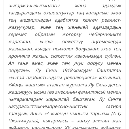
чыгармачылыгындагы жана адамдык
тагдырындагы окшоштуктар таң каларлык: экөө
тең медицинадан адабиятка келген реалист-
жазуучулар, экөө тең жөнөкөй адамдардын
керемет образын жогорку чеберчиликте
жараткан, кыска сюжеттүү аңгемелерди
жазышкан, кылдат психолог болушкан; экөө тең
иронияга жакын, сюжеттик лаконизмди сүйгөн.
Ал гана эмес, экөө тең учук оорусу менен
ооруган». Лу Синь 1918-жылдан башталган
«кытай адабиятындагы революцияга» катышып,
«Жаңы жаштык» аталган журналга Лу Синь деген
жашыруун ысым (өз энесинин фамилиясы) менен
чыгармаларын жарыялай баштаган. Лу Синге
натуралисттик-импрессио-нисттик сатира
таандык. Анын «А-кьюнун чыныгы тарыхы» (А Q
Чжэнчжуань), чыгармасы – ханзу элинин жан
дүйнөсүн чагылдырган, ХХ кылымдагы дүйнөлүк