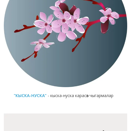
"КЫСКА-НУСКА"
- кыска-нуска карасөз чыгармалар