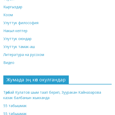
Кыргыздар
Коом
Улуттук философия
Накыл кептер
Улуттук оюндар
Улуттук тамак-аш
Литература на русском
Видео
Жумада эң көп окулгандар
Төрөбай Кулатов шым таап берип, Зууракан Кайназарова
казак балбанын жыкканда
55 табышмак
55 табышмак