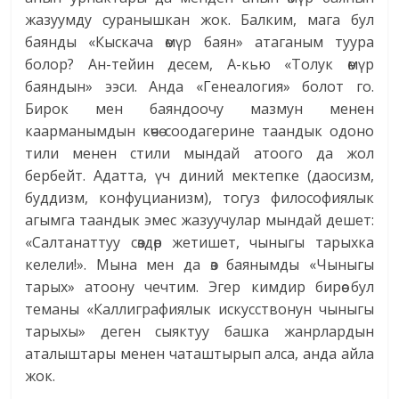
жазуумду суранышкан жок. Балким, мага бул
баянды «Кыскача өмүр баян» атаганым туура
болор? Ан-тейин десем, А-кью «Толук өмүр
баяндын» ээси. Анда «Генеалогия» болот го.
Бирок мен баяндоочу мазмун менен
каарманымдын көчө соодагерине таандык одоно
тили менен стили мындай атоого да жол
бербейт. Адатта, үч диний мектепке (даосизм,
буддизм, конфуцианизм), тогуз философиялык
агымга таандык эмес жазуучулар мындай дешет:
«Салтанаттуу сөздөр жетишет, чыныгы тарыхка
келели!». Мына мен да өз баянымды «Чыныгы
тарых» атоону чечтим. Эгер кимдир бирөө бул
теманы «Каллиграфиялык искусствонун чыныгы
тарыхы» деген сыяктуу башка жанрлардын
аталыштары менен чаташтырып алса, анда айла
жок.