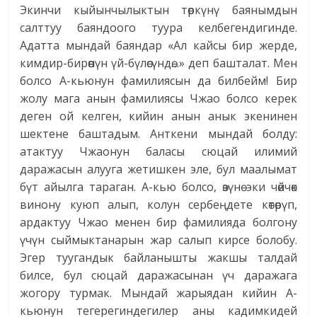
Экинчи кыйынчылыктын төркүнү баянымдын
салттуу баяндоого туура келбегендигинде.
Адатта мындай баяндар «Ал кайсы бир жерде,
кимдир-бирөөнүн үй-бүлөсүндө…» деп башталат. Мен
болсо А-кьюнун фамилиясын да билбейм! Бир
жолу мага анын фамилиясы Чжао болсо керек
деген ой келген, кийин анын анык экенинен
шектене баштадым. Анткени мындай болду:
атактуу Чжаонун баласы сюцай илимий
даражасын алууга жетишкен эле, бул маалымат
бүт айылга тараган. А-кью болсо, өзүнө эки чөйчөк
винону куюп алып, колун сербеңдете көтөрүп,
ардактуу Чжао менен бир фамилияда болгону
үчүн сыймыктанарын жар салып кирсе болобу.
Эгер туугандык байланышты жакшы талдай
билсе, бул сюцай даражасынан үч даражага
жогору турмак. Мындай жарыядан кийин А-
кьюнун тегерегиндегилер аны кадимкидей