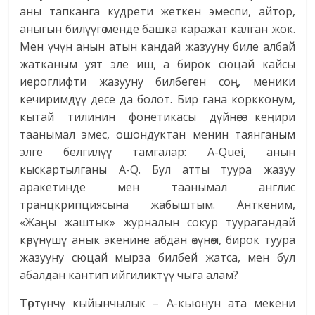
аны тапканга кудрети жеткен эмеспи, айтор,
аныгын билүүгө менде башка каражат калган жок.
Мен үчүн анын атын кандай жазууну биле албай
жатканым уят эле иш, а бирок сюцай кайсы
иероглифти жазууну билбеген соң, меники
кечиримдүү десе да болот. Бир гана коркконум,
кытай тилинин фонетикасы дүйнөгө кеңири
таанымал эмес, ошондуктан менин таянганым
элге белгилүү тамгалар: А-Quei, анын
кыскартылганы A-Q. Бул атты туура жазуу
аракетинде мен таанымал англис
транцкрипциясына жабыштым. Анткеним,
«Жаңы жаштык» журналын сокур туурагандай
көрүнүшү анык экенине абдан өкүнөм, бирок туура
жазууну сюцай мырза билбей жатса, мен бул
абалдан кантип ийгиликтүү чыга алам?
Төртүнчү кыйынчылык – А-кьюнун ата мекени