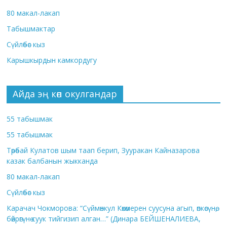
80 макал-лакап
Табышмактар
Сүйлөбөс кыз
Карышкырдын камкордугу
Айда эң көп окулгандар
55 табышмак
55 табышмак
Төрөбай Кулатов шым таап берип, Зууракан Кайназарова
казак балбанын жыкканда
80 макал-лакап
Сүйлөбөс кыз
Карачач Чокморова: “Сүймөнкул Көкөмерен суусуна агып, өпкөсүнө,
бөйрөгүнө суук тийгизип алган…” (Динара БЕЙШЕНАЛИЕВА,