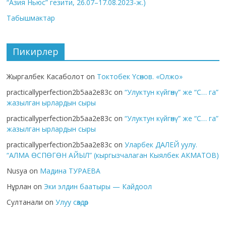
“Азия Ньюс” гезити, 26.07–17.08.2023-ж.)
Табышмактар
Пикирлер
Жыргалбек Касаболот
on
Токтобек Үсөнов. «Олжо»
practicallyperfection2b5aa2e83c
on
“Улуктун күйгөнү” же “С… га”
жазылган ырлардын сыры
practicallyperfection2b5aa2e83c
on
“Улуктун күйгөнү” же “С… га”
жазылган ырлардын сыры
practicallyperfection2b5aa2e83c
on
Уларбек ДАЛЕЙ уулу.
“АЛМА ӨСПӨГӨН АЙЫЛ” (кыргызчалаган Кыялбек АКМАТОВ)
Nusya
on
Мадина ТУРАЕВА
Нұрлан
on
Эки элдин баатыры — Кайдоол
Султанали
on
Улуу сөздөр