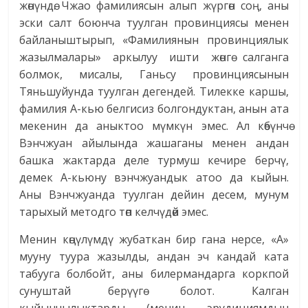
жөнүндө. Чжао фамилиясын алып жүргөн соң, аны
эски салт боюнча туулган провинциясы менен
байланыштырып, «Фамилиянын провинциялык
жазылмалары» аркылуу ишти жөнгө салганга
болмок, мисалы, Ганьсу провинциясынын
Тяньшуйунда туулган дегендей. Тилекке каршы,
фамилия А-кью белгисиз болгондуктан, анын ата
мекенин да аныктоо мүмкүн эмес. Ал көбүнчө
Вэнчжуан айылында жашаганы менен андан
башка жактарда деле турмуш кечире берчү,
демек А-кьюну вэнчжуандык атоо да кыйын.
Аны Вэнчжуанда туулган дейин десем, мунум
тарыхый методго төп келчүдөй эмес.
Менин көңүлүмдү жубаткан бир гана нерсе, «А»
мууну туу­ра жазылды, андан эч кандай ката
табууга болбойт, аны билермандарга коркпой
сунуштай берүүгө болот. Калган