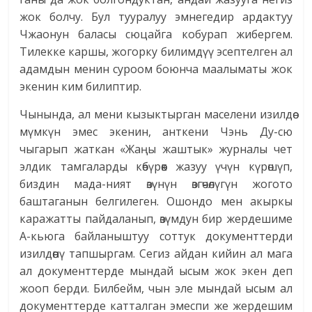
жок болчу. Бул тууралуу эмнегедир ардактуу
Чжаонун баласы сюцайга кобурап жибергем.
Тилекке каршы, жогорку билимдүү эсептелген ал
адамдын менин суроом боюнча маалыматы жок
экенин ким билиптир.
Чынында, ал мени кызыктырган маселени изилдөө
мүмкүн эмес экенин, анткени Чэнь Ду-сю
чыгарып жаткан «Жаңы жаштык» журналы чет
элдик тамгаларды көбүрөөк жазуу үчүн күрөшүп,
биздин мада-ният өзүнүн өзгөчөлүгүн жогото
баштаганын белгилеген. Ошондо мен акыркы
каражатты пайдаланып, өзүмдун бир жердешиме
А-кьюга байланыштуу соттук документтерди
изилдөөнү тапшыргам. Сегиз айдан кийин ал мага
ал документтерде мындай ысым жок экен деп
жооп берди. Билбейм, чын эле мындай ысым ал
документтерде катталган эмеспи же жердешим