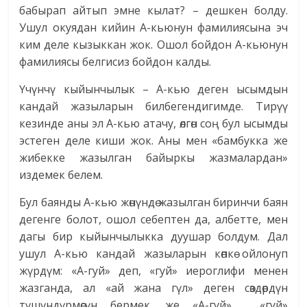
бабырап айтып эмне кылат? – дешкен болду.
Ушул окуядан кийин А-кьюнун фамилиясына эч
ким деле кызыккан жок. Ошол бойдон А-кьюнун
фамилиясы белгисиз бойдон калды.
Үчүнчү кыйынчылык – А-кью деген ысымдын
кандай жазыларын билбегендигимде. Тирүү
кезинде аны эл А-кью атачу, өлгөн соң бул ысымды
эстеген деле киши жок. Аны мен «бамбукка же
жибекке жазылган байыркы жазмалардан»
издемек белем.
Бул баянды А-кью жөнүндө жазылган биринчи баян
дегенге болот, ошол себептен да, албетте, мен
дагы бир кыйынчылыкка дуушар болдум. Дал
ушул А-кью кандай жазыларын көпкө ойлонуп
жүрдүм: «А-гуй» деп, «гуй» иероглифи менен
жазганда, ал «ай жана гүл» деген сөздөрдүн
түшүндүрмөсүн бермек, же «А-гуй», «гуй»