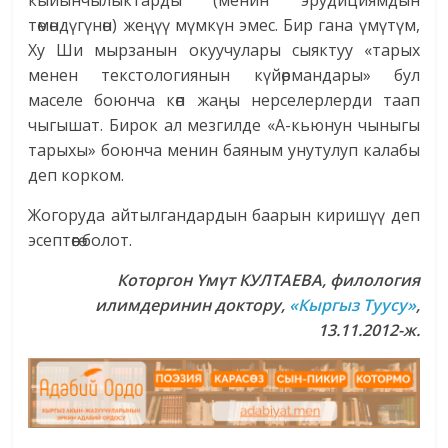
кыйынчылыктарды (менин эрудициямдын
төмөндүгүнөн) жеңүү мүмкүн эмес. Бир гана үмүтүм,
Ху Ши мырзанын окуучулары сыяктуу «тарых
менен текстологиянын күйөрмандары» бул
маселе боюнча көп жаңы нерселерлерди таап
чыгышат. Бирок ал мезгилде «А-кьюнун чыныгы
тарыхы» боюнча менин баяным унутулуп калабы
деп корком.
Жогоруда айтылгандардын баа­рын киришүү деп
эсептөөгө болот.
Которгон Үмүт КУЛТАЕВА, филология
илимдеринин доктору,
«Кыргыз Туусу»
,
13.11.2012-ж.