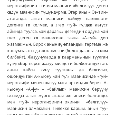
иероглифинин экинчи мааниси «белгилүү» деген
сөздүн маанисин түшүндүрмөк. Эгер аны «Юэ-тин»
атаганда, анын мааниси «айлуу павильон»
дегенге төп келмек, а эгер «гуй» гүлдөгөн август
айында туулса, «ай дарагы» дегендин ордуна «ай
гүл» деген сөз маанисине таяна «А-гуй» деп
жазмакмын. Бирок анын өзүнө таандык тергеме же
кошумча аты да жок эмеспи (болсо да аны эч ким
билбейт). Жазуучуларда өз каарманынын туулган
күнүнө бир нерсе жазуу милдети болбогондуктан,
анын кайсы күнү туулганы да белгисиз,
ошондуктан А-кьюну «ай гүл» маанисинде «гуй»
иероглифи менен жазуу мага эркиндик берет. А-
кьюнун «А-фу» – «байлык» маанисин берүүчү
ысымды алып жүргөн агасы же иниси болгондо,
мен «гуй» иероглифинин экинчи «белгилүү»
маанисин алмакмын. Тилекке каршы, анын туу­
ганы да жок болгондуктан, андай жазууга негиз