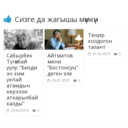
Сизге да жагышы мүмкүн
Теңир
колдогон
талант
01.03.2010
0
Сабырбек
Айтматов
Түгөлбай
мени
уулу: “Бизди
“Бостонсуң”
эч ким
деген эле
укпай
29.01.2010
0
атамдын
керээзи
аткарылбай
калды”
29.04.2016
0