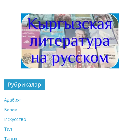
Рубрикалар
Адабият
Билим
Искусство
Тил
Тарых