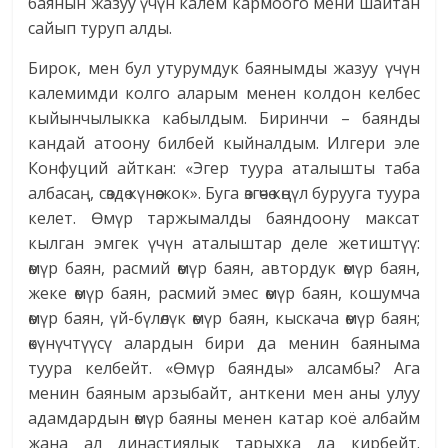
баянын жазуу үчүн калем кармоого мени шайтан
сайып туруп алды.
Бирок, мен бул утурумдук баянымды жазуу үчүн
калемимди колго аларым менен колдон келбес
кыйынчылыкка кабылдым. Биринчи – баян­ды
кандай атоону билбей кыйналдым. Илгери эле
Конфуций айткан: «Эгер туура аталышты таба
албасаң, сөздө күнөө жок». Буга өзгөчө көңүл бурууга туура
келет. Өмүр таржымалды баяндоону максат
кылган эмгек үчүн аталыштар деле жетиштүү:
өмүр баян, расмий өмүр баян, автордук өмүр баян,
жеке өмүр баян, расмий эмес өмүр баян, кошумча
өмүр баян, үй-бүлөлүк өмүр баян, кыскача өмүр баян;
өкүнүчтүүсү алардын бири да менин баяныма
туура келбейт. «Өмүр баянды» алсамбы? Ага
менин баяным арзыбайт, анткени мен аны улуу
адамдардын өмүр баяны менен катар коё албайм
жана ал династиялык тарыхка да кирбейт.