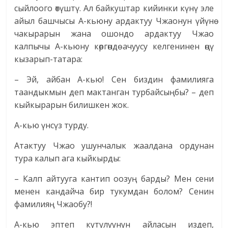
сыйлоого өтүштү. Ал байкуштар кийинки күнү эле
айыл башчысы А-кьюну ардактуу Чжаонун үйүнө
чакырарын жана ошондо ардактуу Чжао
калпычы А-кьюну көргөндө ачуусу келгенинен өңү
кызарып-татара:
– Эй, айбан А-кью! Сен биздин фамилияга
таандыкмын деп мактанган турбайсыңбы? – деп
кыйкырарын билишкен жок.
А-кью үнсүз турду.
Атактуу Чжао ушунчалык жаалдана ордунан
тура калып ага кыйкырды:
– Калп айтууга кантип оозуң барды? Мен сени
менен кандайча бир тукумдан болом? Сенин
фамилияң Чжаобу?!
А-кью эптеп кутулуунун айласын издеп,