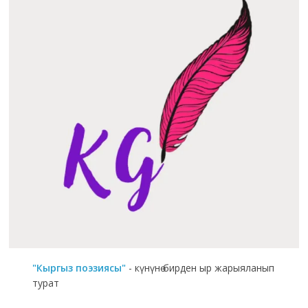
"Кыргыз поэзиясы"
- күнүнө бирден ыр жарыяланып
турат