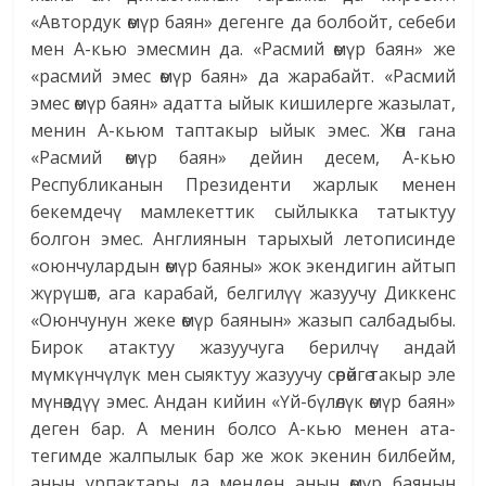
«Автордук өмүр баян» дегенге да болбойт, себеби
мен А-кью эмесмин да. «Расмий өмүр баян» же
«расмий эмес өмүр баян» да жарабайт. «Расмий
эмес өмүр баян» адатта ыйык кишилерге жазылат,
менин А-кьюм таптакыр ыйык эмес. Жөн гана
«Расмий өмүр баян» дейин десем, А-кью
Республиканын Президенти жарлык менен
бекемдечү мамлекеттик сыйлыкка татыктуу
болгон эмес. Англиянын тарыхый летописинде
«оюнчулардын өмүр баяны» жок экендигин айтып
жүрүшөт, ага карабай, белгилүү жазуучу Диккенс
«Оюнчунун жеке өмүр баянын» жазып салбадыбы.
Бирок атактуу жазуучуга берилчү андай
мүмкүнчүлүк мен сыяктуу жазуучу сөрөйгө такыр эле
мүнөздүү эмес. Андан кийин «Үй-бүлөлүк өмүр баян»
деген бар. А менин болсо А-кью менен ата-
тегимде жалпылык бар же жок экенин билбейм,
анын урпактары да менден анын өмүр бая­нын