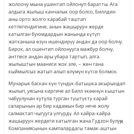
жолоочу мына ушинтип ойлонуп баратты. Ага
алдыга жылыш канчалык оор болсо, Биллдин
аны орто жолго карабай таштап
кетпегендигине, анын жашыруун жерде
катылган буюмдардын жанында күтүп
жатканына өзүн ишендирүү андан да оор болчу.
Бирок, ал ошентип ойлонууга мажбур болчу,
антпесе андан ары убара тартып, алга
жылыштын мааниси жок эле, – жөн гана
кыймылсыз жатып алып өлүмүн күтсө болмок.
Мунарык баскан күн түндүк-батышка акырындап
жылып, уясына киргиче ал Билл экөөнүн кыштын
чабуулунан кутула турган түштүктү карай
сапарынын ар бир кадамын бир нече жолу
салмактап чыгууга үлгүрдү. Ал кайра-кайра
жашыруун жердеги катылган жана Гудзон булуңу
Компаниясынын кампалардагы тамак-аштын