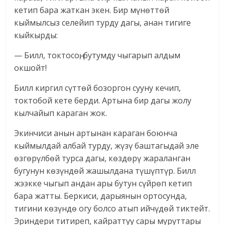
кетип бара жаткан экен. Бир мүнөттөй
кыймылсыз селейип турду дагы, анан тигиге
кыйкырды:
— Билл, токтосоң, бутумду чыгарып алдым
окшойт!
Билл киргил сүттөй бозоргон сууну кечип,
токтобой кете берди. Артына бир дагы жолу
кылчайып караган жок.
Экинчиси анын артынан караган боюнча
кыймылдай албай турду, жүзү баштагыдай эле
өзгөрүлбөй турса дагы, көздөрү жараланган
бугунун көзүндөй жашылдана түшүптүр. Билл
жээкке чыгып андан ары бутун сүйрөп кетип
бара жатты. Беркиси, дарыянын ортосунда,
тигини көзүндө огу болсо атып ийчүдөй тиктейт.
Эриндери титиреп, кайраттуу сары муруттары