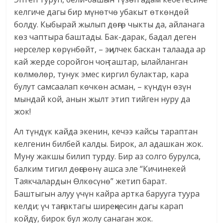
келгиче дагы бир мүнөтчө убакыт өткөндөй
болду. Кыбырай жылып дөңгө чыкты да, айланага
көз чаптыра баштады. Бак-дарак, бадал деген
нерселер көрүнбөйт, – эңилчек баскан талаада ар
кай жерде соройгон чоң таштар, ылайланган
көлмөлөр, тунук эмес киргил булактар, кара
булут самсаалап көчкөн асман, – күндүн өзүн
мындай кой, анын жылт этип тийген нуру да
жок!
Ал түндүк кайда экенин, кечээ кайсы тараптан
келгенин билбей калды. Бирок, ал адашкан жок.
Муну жакшы билип турду. Бир аз солго бурулса,
балким тигил дөңсөөнү ашса эле “Кичинекей
Таякчалардын Өлкөсүнө” жетип барат.
Баштыгын алуу үчүн кайра артка барууга туура
келди; үч таңгактагы ширеңкесин дагы карап
койду, бирок бул жолу санаган жок.