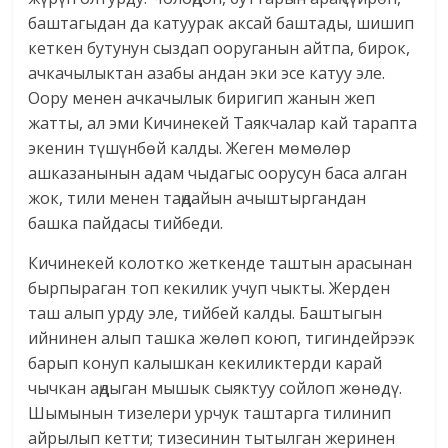
баштагыдан да катуурак аксай баштады, шишип
кеткен бутунун сыздап ооруганын айтпа, бирок,
ачкачылыктан азабы андан эки эсе катуу эле.
Оору менен ачкачылык биригип жанын жеп
жатты, ал эми Кичинекей Таякчалар кай тарапта
экенин түшүнбөй калды. Жеген мөмөлөр
ашказанынын адам чыдагыс оорусун баса алган
жок, тили менен таңдайын ачыштыргандан
башка пайдасы тийбеди.
Кичинекей колотко жеткенде таштын арасынан
бырпыраган топ кекилик учуп чыкты. Жерден
таш алып урду эле, тийбей калды. Баштыгын
ийнинен алып ташка жөлөп коюп, тигиндейрээк
барып конуп калышкан кекиликтерди карай
чычкан аңдыган мышык сыяктуу сойлоп жөнөдү.
Шымынын тизелери урчук таштарга тилинип
айрылып кетти; тизесинин тытылган жеринен