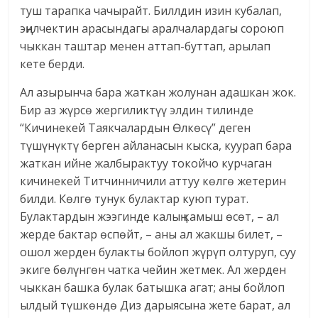
туш тарапка чачырайт. Биллдин изин кубалап,
эңилчектин арасындагы аралчалардагы сороюп
чыккан таштар менен аттап-буттап, арылап
кете берди.
Ал азырынча бара жаткан жолунан адашкан жок.
Бир аз жүрсө жергиликтүү элдин тилинде
“Кичинекей Таякчалардын Өлкөсү” деген
түшүнүктү берген айланасын кыска, куурап бара
жаткан ийне жалбырактуу токойчо курчаган
кичинекей Титчинничили аттуу көлгө жетерин
билди. Көлгө тунук булактар куюп турат.
Булактардын жээгинде калың камыш өсөт, – ал
жерде бактар өспөйт, – аны ал жакшы билет, –
ошол жерден булакты бойлоп жүрүп олтуруп, суу
экиге бөлүнгөн чатка чейин жетмек. Ал жерден
чыккан башка булак батышка агат; аны бойлоп
ылдый түшкөндө Диз дарыясына жете барат, ал