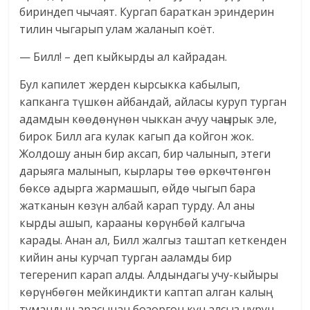
бириндеп чычаят. Кургап бараткан эриндерин
тилин чыгарып улам жаланып коёт.
— Билл! – деп кыйкырды ал кайрадан.
Бул капилет жерден кырсыкка кабылып,
капканга түшкөн айбандай, айласы куруп турган
адамдын көөдөнүнөн чыккан ачуу чаңырык эле,
бирок Билл ага кулак кагып да койгон жок.
Жолдошу анын бир аксап, бир чалынып, этеги
дарыяга малынып, кырлары төө өркөчтөнгөн
бөксө адырга жармашып, өйдө чыгып бара
жатканын көзүн албай карап турду. Ал аны
кырды ашып, карааны көрүнбөй калгыча
карады. Анан ал, Билл жалгыз таштап кеткенден
кийин аны курчап турган ааламды бир
тегеренип карап алды. Алдындагы учу-кыйыры
көрүнбөгөн мейкиндикти каптап алган калың
тумандын арасынан бозоргон күн алсыз нурун