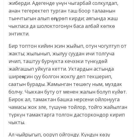
жиберди. Адегенде үнүн чыгарбай солкулдап,
анан тегеректеп турган таш боор талаанын
тынчтыгын алып өңгүрөп кирди; аягында жаш
чыкпаса да шолоктогонун баса албай көпкө
энтикти.
Бир топтон кийин эсин жыйып, отун чогултуп от
жакты; жылынып, жылуу суудан ичи толгуча
ичип, таштуу бурчукта кечээки түнкүдөй
жайгашып уйкуга кетти. Уктардын астында
ширеңксин суу болгон жокпу деп текшерип,
саатын бурады. Жамынган төшөгү ным, муздак
болчу. Чыккан буту от менен жалын болуп күйөт.
Бирок ал, тамактан башка нерсени ойлонууга
чамасы жок эле, түшүнө тойлор, тойго жайылган
түркүн тамактарга толгон дасторкондор кирип
чыкты.
Ал чыйрыгып, ооруп ойгонду. Күндүн көзү