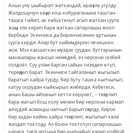
Анын үнү шыбырап жаткандай, араң эле угулду.
Жолдошунун көңүл кош кобураганына таштан-
ташка тийип, ак көбүктөнүп агып жаткан сууга
жаңы эле кирип бара жаткан сапарлашы жооп
бербеди. Экинчиси да биринчисинин артынан
сууга кирди. Алар бут кийимдерин чечишкен
жок. Мээ какшаткан муздак суудан, буттарынын
манжалары жансыз немедей, эч нерсени сезбей
солдоёт. Суу улам барган сайын тизеден өтүп,
тереңдеп барат. Экинчиси тайгаланып жыгылып
баратып кайра турду, бир буту ташка кыпчылып,
катуу оорудан кыйкырып жиберди. Кебетеси,
анын башы айланып кетти көрүнөт, – теңселип
бара жатып бош колу менен бир нерсени кармап
алчудай асманды чапчып барып оңолду, бирок
бир аздан кийин кайра теңселип, жыгылып кала
жаздап токтоду. Ал боюн токтотуп сапарлашын
караса, тиги артына бир кылчайып карап койбой