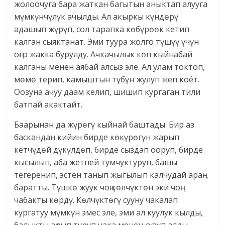
жолоочуга бара жаткан багытын аныктап алууга
мүмкүнчүлүк ачылды. Ал акыркы күндөрү
адашып жүрүп, сол тарапка көбүрөөк кетип
калган сыяктанат. Эми туура жолго түшүү үчүн
оңго жакка бурулду. Ачкачылык көп кыйнабай
калганы менен аябай алсыз эле. Ал улам токтоп,
мөмө терип, камыштын түбүн жулуп жеп коёт.
Оозуна ачуу даам келип, шишип кургаган тили
батпай акактайт.
Баарынан да жүрөгү кыйнай баштады. Бир аз
баскандан кийин бирде көкүрөгүн жарып
кетчүдөй дүкүлдөп, бирде сыздап ооруп, бирде
кысылып, аба жетпей тумчуктуруп, башы
тегеренип, эстен танып жыгылып калчудай араң
баратты. Түшкө жуук чоң көлчүктөн эки чоң
чабакты көрдү. Көлчүктөгү сууну чакалап
кургатуу мүмкүн эмес эле, эми ал куулук кылды,