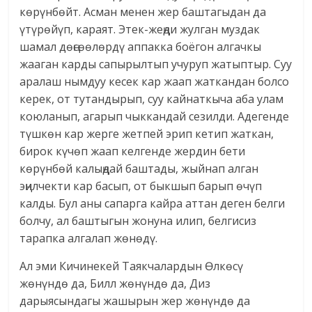
көрүнбөйт. Асман менен жер баштагыдан да
үтүрөйүп, караят. Этек-жеңди жулган муздак
шамал дөңсөөлөрдү аппакка боёгон алгачкы
жааган карды сапырылтып учуруп жатыптыр. Суу
аралаш нымдуу кесек кар жаап жаткандан болсо
керек, от тутандырып, суу кайнаткыча аба улам
коюланып, агарып чыккандай сезилди. Адегенде
түшкөн кар жерге жетпей эрип кетип жаткан,
бирок күчөп жаап келгенде жердин бети
көрүнбөй калыңдай баштады, жыйнап алган
эңилчекти кар басып, от быкшып барып өчүп
калды. Бул аны сапарга кайра аттан деген белги
болчу, ал баштыгын жонуна илип, белгисиз
тарапка алгалап жөнөдү.
Ал эми Кичинекей Таякчалардын Өлкөсү
жөнүндө да, Билл жөнүндө да, Диз
дарыясындагы жашырын жер жөнүндө да