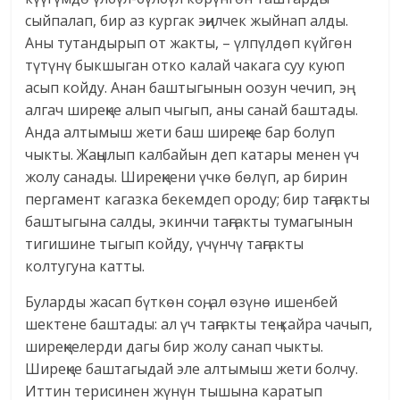
сыйпалап, бир аз кургак эңилчек жыйнап алды.
Аны тутандырып от жакты, – үлпүлдөп күйгөн
түтүнү быкшыган отко калай чакага суу куюп
асып койду. Анан баштыгынын оозун чечип, эң
алгач ширеңке алып чыгып, аны санай баштады.
Анда алтымыш жети баш ширеңке бар болуп
чыкты. Жаңылып калбайын деп катары менен үч
жолу санады. Ширеңкени үчкө бөлүп, ар бирин
пергамент кагазка бекемдеп ороду; бир таңгакты
баштыгына салды, экинчи таңгакты тумагынын
тигишине тыгып койду, үчүнчү таңгакты
колтугуна катты.
Буларды жасап бүткөн соң, ал өзүнө ишенбей
шектене баштады: ал үч таңгакты тең кайра чачып,
ширеңкелерди дагы бир жолу санап чыкты.
Ширеңке баштагыдай эле алтымыш жети болчу.
Иттин терисинен жүнүн тышына каратып