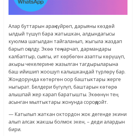
Алар буттарын араң сүйрөп, дарыяны көздөй
ылдый түшүп бара жатышкан, алдындагысы
куюлма шагылдан тайгаланып, жыгыла жаздап
барып оңолду. Экөө тең чарчап, дармандары
калбаптыр, сыягы, ит көрбөгөн азапты көрүшүп,
акыры чекелерине жазылган тагдырыларына
баш ийишип жоошуп калышкандай түрлөрү бар.
Жондорунда көтөргөн оор баштыктары жерге
ныгырат. Белдери бүгүлүп, баштарын көтөрө
алышпай жер карап баратышты. Экөөнүн тең
асынган мылтыктары жонунда сороңдойт.
— Катылып жаткан октордон жок дегенде экини
алып алсак жакшы болмок экен, – деди алардын
бири.