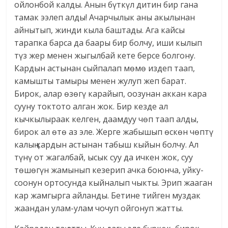
ойлонбой калды. Анын бүткүл дитин бир гана
тамак ээлеп алды! Ачарчылык аны акылынан
айнытып, жинди кыла баштады. Ага кайсы
тарапка барса да баары бир болчу, иши кылып
түз жер менен жыгылбай кете берсе болгону.
Кардын астынан сыйпалап мөмө издеп таап,
камышты тамыры менен жулуп жеп барат.
Бирок, алар өзөгү карайып, оозунан аккан кара
сууну токтото алган жок. Бир кезде ал
кычкылыраак келген, даамдуу чөп таап алды,
бирок ал өтө аз эле. Жерге жабышып өскөн чөптү
калың кардын астынан табыш кыйын болчу. Ал
түнү от жагалбай, ысык суу да ичкен жок, суу
төшөгүн жамынып кезерип ачка боюнча, уйку-
соонун ортосунда кыйналып чыкты. Эрип жааган
кар жамгырга айланды. Бетине тийген муздак
жаандан улам-улам чочуп ойгонуп жатты.