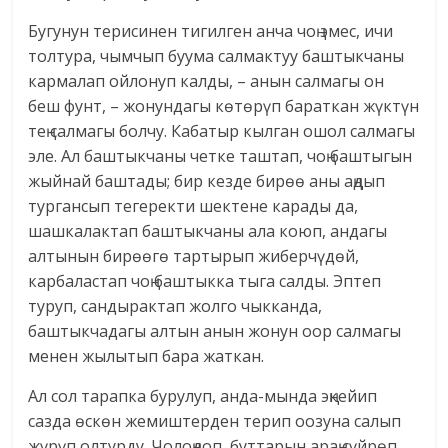
Бугунун терисинен тигилген анча чоң эмес, ичи
толтура, чымчып буума салмактуу баштыкчаны
кармалап ойлонуп калды, – анын салмагы он
беш фунт, – жонундагы көтөрүп бараткан жүктүн
тең салмагы болчу. Кабатыр кылган ошол салмагы
эле. Ал баштыкчаны четке таштап, чоң баштыгын
жыйнай баштады; бир кезде бирөө аны аңдып
тургансып тегеректи шектене карады да,
шашкалактап баштыкчаны ала коюп, андагы
алтынын бирөөгө тартырып жиберчүдөй,
карбаластап чоң баштыкка тыга салды. Эптеп
туруп, сандырактап жолго чыкканда,
баштыкчадагы алтын анын жонун оор салмагы
менен жылытып бара жаткан.
Ал сол тарапка бурулуп, анда-мында эңкейип
сазда өскөн жемиштерден терип оозуна салып
жүрүп олтурду. Чолоңдоп, буттарын араң сүйрөп,