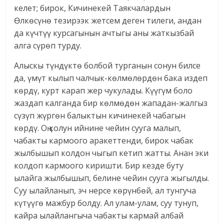
келет; бирок, Кичинекей Таякчалардын
Өлкөсүнө тезирээк жетсем деген тилеги, андан
да күчтүү курсагынын ачтыгы аны жаткызбай
алга сүрөп турду.
Алыскы түндүктө болбой турганын сонун билсе
да, үмүт кылып чалчык-көлмөлөрдөн бака издеп
көрдү, курт карап жер чукулады. Күүгүм боло
жаздап калганда бир көлмөдөн жападан-жалгыз
сүзүп жүргөн балыктын кичинекей чабагын
көрдү. Оң колун ийнине чейин сууга малып,
чабакты кармоого аракеттенди, бирок чабак
жылбышып колдон чыгып кетип жатты. Анан эки
колдоп кармоого киришти. Бир кезде буту
ылайга жылбышып, белине чейин сууга жыгылды.
Суу ылайланып, эч нерсе көрүнбөй, ал тунгуча
күтүүгө мажбур болду. Ал улам-улам, суу тунуп,
кайра ылайлангыча чабакты кармай албай