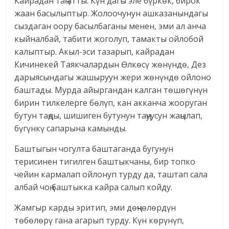
Кайрадан таң атты. Күн дагы эле бүркөк, бирок
жаан басылыптыр. Жолоочунун ашказанындагы
сыздаган оору басылбаганы менен, эми ал анча
кыйналбай, табити жоголуп, тамакты ойлобой
калыптыр. Акыл-эси тазарып, кайрадан
Кичинекей Таякчалардын Өлкөсү жөнүндө, Дез
дарыясындагы жашыруун жери жөнүндө ойлоно
баштады. Мурда айыргандан калган төшөгүнүн
бирин тилкелерге бөлүп, кан акканча жооруган
бутун таңды, шишиген бутунун таңуусун жаңылап,
бүгүнкү сапарына камынды.
Баштыгын чогулта баштаганда бугунун
терисинен тигилген баштыкчаны, бир топко
чейин кармалап ойлонуп турду да, таштап сала
албай чоң баштыкка кайра салып койду.
Жамгыр карды эритип, эми дөңчөлөрдүн
төбөлөрү гана агарып турду. Күн көрүнүп,