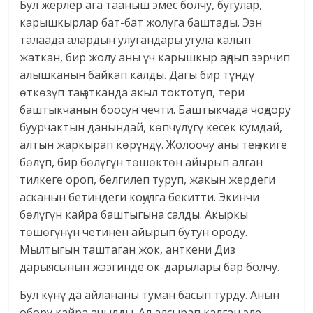
Бул жерлер ага тааныш эмес болчу, бугулар,
карышкырлар бат-бат жолуга баштады. Ээн
талаада алардын улугандары угула калып
жаткан, бир жолу аны үч карышкыр аңдып ээрчип
алышканын байкап калды. Дагы бир түндү
өткөзүп таң атканда акыл токтотуп, тери
баштыкчанын боосун чечти. Баштыкчада чоңдору
буурчактын данындай, көпчүлүгү кесек кумдай,
алтын жаркырап көрүндү. Жолоочу аны тең экиге
бөлүп, бир бөлүгүн төшөктөн айырып алган
тилкеге ороп, белгилеп туруп, жакын жердеги
асканын бетиндеги коңулга бекитти. Экинчи
бөлүгүн кайра баштыгына салды. Акыркы
төшөгүнүн четинен айырып бутун ороду.
Мылтыгын таштаган жок, анткени Диз
дарыясынын жээгинде ок-дарылары бар болчу.
Бул күнү да айлананы туман басып турду. Анын
обору кайра ачылды. Ал алсырап калган эле,