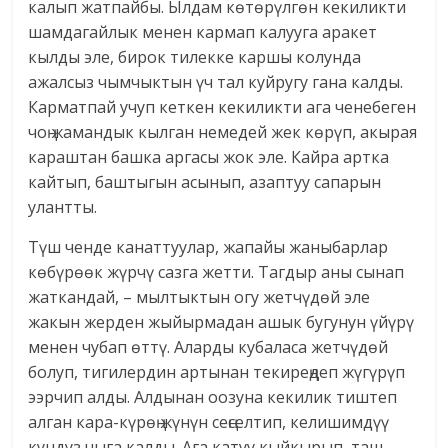
калып жатпайбы. Ылдам көтөрүлгөн кекиликти
шамдагайлык менен кармап калууга аракет
кылды эле, бирок тилекке каршы колунда
ажалсыз чымчыктын үч тал куйругу гана калды.
Карматпай учуп кеткен кекиликти ага ченебеген
чоң жамандык кылган немедей жек көрүп, акырая
караштан башка аргасы жок эле. Кайра артка
кайтып, баштыгын асынып, азаптуу сапарын
улантты.
Түш ченде канаттуулар, жапайы жаныбарлар
көбүрөөк жүрчү сазга жетти. Тагдыр аны сынап
жаткандай, – мылтыктын огу жетчүдөй эле
жакын жерден жыйырмадан ашык бугунун үйүрү
менен чубап өттү. Аларды кубаласа жетчүдөй
болуп, тигилердин артынан текиреңдеп жүгүрүп
ээрчип алды. Алдынан оозуна кекилик тиштеп
алган кара-күрөң жүнүн сеңселтип, келишимдүү
кундуз чыга калды. Ага катуу кыйкырып, таш