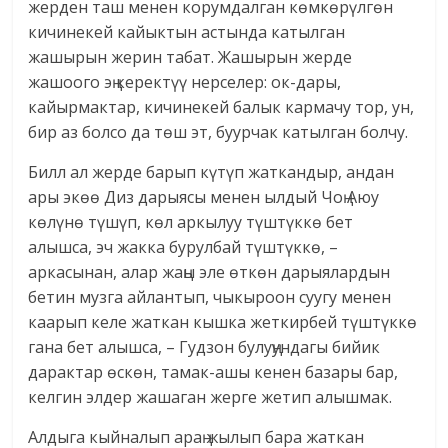
жерден таш менен корумдалган көмкөрүлгөн
кичинекей кайыктын астында катылган
жашырын жерин табат. Жашырын жерде
жашоого эң керектүү нерселер: ок-дары,
кайырмактар, кичинекей балык кармачу тор, ун,
бир аз болсо да төш эт, буурчак катылган болчу.
Билл ал жерде барып күтүп жаткандыр, андан
ары экөө Диз дарыясы менен ылдый Чоң Аюу
көлүнө түшүп, көл аркылуу түштүккө бет
алышса, эч жакка бурулбай түштүккө, –
аркасынан, алар жаңы эле өткөн дарыялардын
бетин музга айлантып, чыкыроон суугу менен
каарып келе жаткан кышка жеткирбей түштүккө
гана бет алышса, – Гудзон булуңундагы бийик
дарактар өскөн, тамак-ашы кенен базары бар,
келгин элдер жашаган жерге жетип алышмак.
Алдыга кыйналып араң жылып бара жаткан