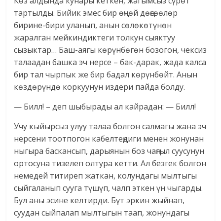
Көз алдында кунары кеткен, жагымсыз сүрөт
тартылды. Бийик эмес бир өңчөй дөңсөөлөр
бирине-бири уланып, анын сөлөкөтүнөн
жаралган мейкиндиктеги толкун сыяктуу
сызыктар… Баш-аягы көрүнбөгөн бозогон, чексиз
талаадан башка эч нерсе – бак-дарак, жада калса
бир тал чырпык же бир бадал көрүнбөйт. Анын
көздөрүндө коркуунун издери пайда болду.
— Билл! – деп шыбырады ал кайрадан: — Билл!
Учу кыйырсыз улуу талаа болгон салмагы жана эч
нерсени тоотпогон кабелтеңдиги менен жонунан
ныгыра баскансып, дарыянын боз чаңгыл суусунун
ортосуна тизелеп олтура кетти. Ал безгек болгон
немедей титиреп жаткан, колундагы мылтыгы
сыйгаланып сууга түшүп, чалп эткен үн чыгарды.
Бул аны эсине келтирди. Бүт эркин жыйнап,
суудан сыйпалап мылтыгын таап, жонундагы