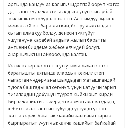
артында кандуу из калып, чыдатпай ооруп жатса
да, – аны куу кекиртеги алдыга үнүн чыгарбай
жылышка мажбурлап жатты. Ал нымдуу эңилчек
менен сойлоп бара жаткан, боору чылкылдап
сыгып алма суу болду, денеси түктүйүп
үшүгөнүнө карабай алдыга жылып баратты,
анткени бирдеме жебесе өлчүдөй болуп,
ачарчылыктын айдоосунда калган.
Кекиликтер жорголошуп улам арылап оттоп
баратышты, аягында алардын кекиликтеп
чыгарган үндөрү аны шылдыңдап жатышкандай
туюла баштады; ал сөгүнүп, үнүн катуу чыгарып
тигилердин добушун туурап кыйкырып кирди.
Бир кекиликти аз жерден кармап ала жаздады,
кебетеси ал таштын түбүндө үргүлөп уктап
жатса керек. Аны так маңдайынан канаттарын
бырпыратып учуп чыкканча кашайып байкабай