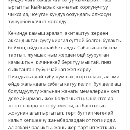
ыргытты. Кыйкырык канчалык коркунучтуу
чыкса да, чочуган кундуз оозундагы олжосун
түшүрбөй качып жоголду.
Кечинде камыш аралап, акиташтуу жерден
аккандыктан суусу киргил сүттөй болгон булакты
бойлоп, өйдө карай бет алды. Сабагынан бекем
тартып, жумшак ным жерден оңой суурулган
камыштын, кичинекей бөрктүү мыктай, пияз
сыяктанган түбүн чайнап жеп көрдү.
Пияздыкындай түбү жумшак, кыртылдак, ал эми
өйдө жагындагы сабагы катуу келип, бул деле аш
болумдуулугу жагынан жанагы мөмөлөрдөн көп
деле айырмасы жок болуп чыкты. Ошентсе да
жоктон көрө жогору эмеспи, ал баштыгын
жонунан алып ыргытып, төрт буттап чөгөлөй
калып кепшөөчү жаныбарлардай оттоп кирди.
Ал аябай чаалыкты, жаны жер тартып жаткысы