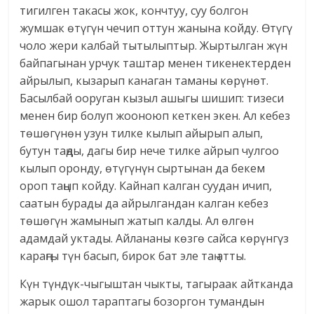
тигилген такасы жок, кончтуу, суу болгон
жумшак өтүгүн чечип оттун жанына койду. Өтүгү
чоло жери калбай тытылыптыр. Жыртылган жүн
байпагынан урчук таштар менен тикенектерден
айрылып, кызарып канаган таманы көрүнөт.
Басылбай ооруган кызыл ашыгы шишип: тизеси
менен бир болуп жооноюп кеткен экен. Ал кебез
төшөгүнөн узун тилке кылып айырып алып,
бутун таңды, дагы бир нече тилке айрып чулгоо
кылып оронду, өтүгүнүн сыртынан да бекем
ороп таңып койду. Кайнап калган суудан ичип,
саатын бурады да айрылгандан калган кебез
төшөгүн жамынып жатып калды. Ал өлгөн
адамдай уктады. Айлананы көзгө сайса көрүнгүз
караңгы түн басып, бирок бат эле таң атты.
Күн түндүк-чыгыштан чыкты, тагыраак айтканда
жарык ошол тараптагы бозоргон тумандын