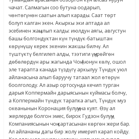
чачат. Салмагын соо бутуна оодарып,
чөнтөгүнөн саатын алып карады. Саат төрт
болуп калган экен. Акыркы эки аптада ал
эсебинен жаңылып калды: июлдун аягы, августун
башы болгондуктан күн түндүк-батыштан
көрүнүшү керек экенин жакшы билчү. Ал
түштүктү белгилеп алды, тээтиги үңүрөйгөн
дөбөлөрдүн ары жагында Чоң Аюнун көлү, ошол
эле тарапта канада түздүгү аркылуу Түндүк уюл
айланасына алып баруучу татаал жол өтөрүн
боолголоду. Ал азыр ортосунда кечип турган
дарыя Коппермайн дарыясынын куймасы болчу,
а Коппермайн түндүк тарапка агып, Түндүк муз
океанынын Коронация булуңуна куят. Өзү ал
жерлерде болгон эмес, бирок Гудзон булуңу
Компаниясынын чоң картасынан көргөн жери бар.
Ал айлананы дагы бир жолу имерип карап койду.