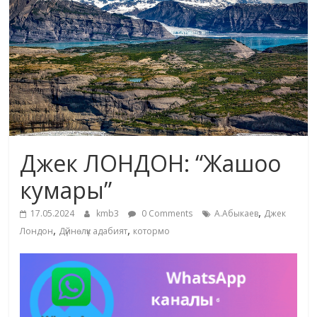
маданияты
жана
адабияты
Джек ЛОНДОН: “Жашоо
кумары”
,
17.05.2024
kmb3
0 Comments
А.Абыкаев
Джек
,
,
Лондон
Дүйнөлүк адабият
котормо