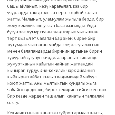
башы айланып, көзү караңгылап, кээ бир
учурларда такыр эле эч нерсе көрбөй калып
жатты. Чалынып, улам-улам жыгыла берди, бир
жолу кекиликтин уясын баса жыгылды. Уяда
бүгүн эле жумуртканы жаңы жарып чыгышкан
төрт кызыл эт балапан бар экен; бирөө бир
жутумдан чыкпаган майда эле; ал сугалактык
менен балапандарды биринин артынан бирин
түрүүлөй сугунуп кирди: алар анын тишинде
жумуртканын кабыгын чайнап жаткандай
кычырап турду. Эне-кекилик чарк айланып
кыйкырып айбат кылып кадимкидей чабуул
коюп жатты. Аны мылтыктын кундагы жыга
чабайын деди эле, бирок секирип тийгизкен жок.
Бир кезде жерден таш алып, канатын талкалай
сокту.
Кекилик сынган канатын сүйрөп арылап качты,