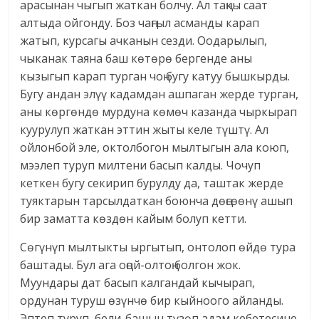
арасынан чыгып жаткан болчу. Ал таңкы саат
алтыда ойгонду. Боз чаңгыл асманды карап
жатып, курсагы ачканын сезди. Оодарылып,
чыканак таяна баш көтөрө бергенде аны
кызыгып карап турган чоң бугу катуу бышкырды.
Бугу андан элүү кадамдан ашпаган жерде турган,
аны көргөндө мурдуна көмөч казанда чыркырап
куурулуп жаткан эттин жыты келе түштү. Ал
ойлонбой эле, октолбогон мылтыгын ала коюп,
мээлеп туруп милтени басып калды. Чочуп
кеткен бугу секирип бурулду да, таштак жерде
туяктарын тарсылдаткан боюнча дөңсөөнү ашып
бир заматта көздөн кайым болуп кетти.
Сөгүнүп мылтыкты ыргытып, онтолоп өйдө тура
баштады. Бул ага оңой-олтоң болгон жок.
Муундары дат басып калгандай кычырап,
ордунан туруш өзүнчө бир кыйноого айланды.
Эптеп туруп, бели-башын түзөп адам кебетесине