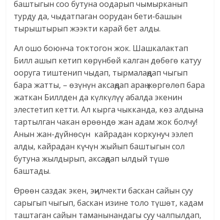
баштыгын соо бутуна оодарып чымырканып
турду да, чыдатпаган оорудан бети-башын
тырыштырып жээкти карай бет алды.
Ал ошо боюнча токтогон жок. Шашкалактап
Билл ашып кетип көрүнбөй калган дөбөгө катуу
ооруга тиштенип чыдап, тырмалаңдап чыгып
бара жатты, – өзүнүн аксаңдап араң жөргөлөп бара
жаткан Биллден да күлкүлүү абалда экенин
элестетип кетти. Ал кырга чыкканда, көз алдына
тартылган чакан өрөөндө жан адам жок болчу!
Анын жан-дүйнөсүн кайрадан коркунуч ээлеп
алды, кайрадан күчүн жыйып баштыгын сол
бутуна жылдырып, аксаңдап ылдый түшө
баштады.
Өрөөн саздак экен, эңилчекти баскан сайын суу
сарыгып чыгып, баскан изине толо түшөт, кадам
таштаган сайын таманынандагы суу чалпылдап,