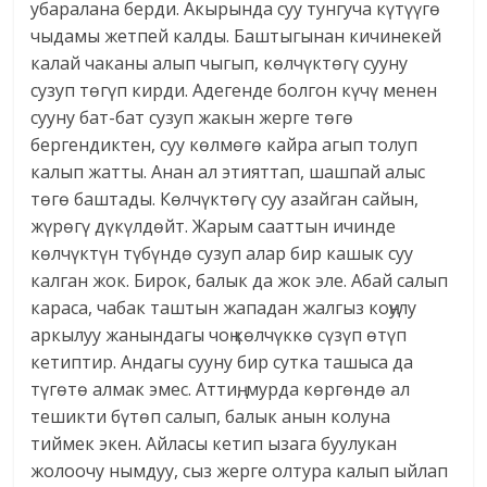
убаралана берди. Акырында суу тунгуча күтүүгө
чыдамы жетпей калды. Баштыгынан кичинекей
калай чаканы алып чыгып, көлчүктөгү сууну
сузуп төгүп кирди. Адегенде болгон күчү менен
сууну бат-бат сузуп жакын жерге төгө
бергендиктен, суу көлмөгө кайра агып толуп
калып жатты. Анан ал этияттап, шашпай алыс
төгө баштады. Көлчүктөгү суу азайган сайын,
жүрөгү дүкүлдөйт. Жарым сааттын ичинде
көлчүктүн түбүндө сузуп алар бир кашык суу
калган жок. Бирок, балык да жок эле. Абай салып
караса, чабак таштын жападан жалгыз коңулу
аркылуу жанындагы чоң көлчүккө сүзүп өтүп
кетиптир. Андагы сууну бир сутка ташыса да
түгөтө алмак эмес. Аттиң, мурда көргөндө ал
тешикти бүтөп салып, балык анын колуна
тиймек экен. Айласы кетип ызага буулукан
жолоочу нымдуу, сыз жерге олтура калып ыйлап