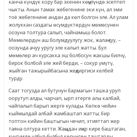
канча күндүк кору бар экенин көңүлүндө эсептеп
чыкты. Анын тамак жебегенине эки күн, ал эми
тоё жебегенине андан да көп болгон эле. Ал улам
жолуккан саздагы өсүмдүктөрдүн мөмөсүнөн
оозуна толтура салып, чайнамыш болот.
Мөмөлөрдүн аш болумдуулугу жок, жалаң суу, –
оозунда ачуу уругу эле калып жатты. Бул
мөмөлөр ач курсакка эш болбосун жакшы билчү,
бирок болбой эле жей берди, – сокур үмүтү,
жыйган тажырыйбасына жеңдиргиси келбей
турду.
Саат тогузда ал бутунун бармагын ташка уруп
оорутуп алды, чарчап, ырп этерге алы калбай,
чайпалып барып жерге кулады. Көпкө чейин
кыймылдай албай жамбаштап жатты; бир
топтон кийин баштыгын чечип, этияттап жер
таяна олтура кетти. Жаңыдан иңир кире баштаган,
күүгүмдө үлбүл-бүлбүл көрүнгөн таштарды