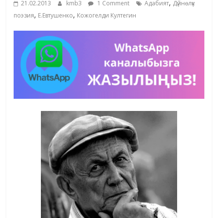
,
21.02.2013
kmb3
1 Comment
Адабият
Дүйнөлүк
жана
,
,
поэзия
Е.Евтушенко
Кожогелди Култегин
адабияты