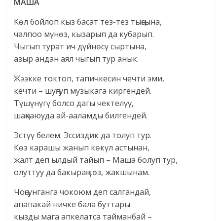
МАША
Көл бойлоп кыз басат тез-тез тыңсына,
чалпоо мүнөз, кызарып да кубарып.
Чыгып турат ич дүйнөсү сыртына,
азыр андан аял чыгып тур анык.
Жээкке токтоп, тапичкесин чечти эми,
кечти – шуңгуп музыкага киргендей.
Түшүнүгү болсо дагы чектелүү,
шаңкаюуда ай-ааламды билгендей.
Эстүү белем. Эссиздик да толуп тур.
Көз карашы жанып көкүл астынан,
жалт деп ылдый тайып – Маша болуп тур,
олуттуу да бакыраң көз, жакшынам.
Чоңсунганга чокоюм деп салгандай,
апапакай ничке бала буттары
кызды мага апкелатса тайманбай –