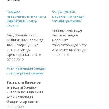
“Балдар
Согуш темасы
чыгармачылыгына көңүл
маданиятта кандай
бөлөр бийлик болор
чагылдырылууда?
бекен?”
Кийинки мезгилде
Улуу Жеңиштин 65
Кыргызстандын
жылдыгынын алдында
маданият
КМШ өлкөлөрүнүн бир
тармактарында Улуу
катар атактуу
Ата Мекендик согуш
ырчылары Бишкекте
темасы дээрлик
11.05.2010
жана Чүй аймагында
07.05.2010
чагылдырылбай калды.
согуш темасындагы
Жаштардын бул согуш
Асек Казиевдин балдар
ырлардан турган
тууралу маалыматы аз.
китептеринин көргөзмөсү
концерт коюшат.
1941-45-жылдардагы
Учурда Екатеринбургда
Улуу Ата Мекендик
Касымалы Баялинов
балдардын эл аралык
согуш темасы -
атындагы балдар
бий сынагында жүргөн
советтик мезгилде
китепканасында акын
“Шаттык” бий тобу
маданияттын бардык
Асек Казиевдин
экинчи орунга жетишти.
тармактарынын башкы
балдарга арналган
Белгилүү кыргыз
темасы болуп, өзгөчө жаш
жети китебинин
18.09.2009
бедизчиси, Токтогул
муунду