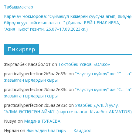
Табышмактар
Карачач Чокморова: “Сүймөнкул Көкөмерен суусуна агып, өпкөсүнө,
бөйрөгүнө суук тийгизип алган…” (Динара БЕЙШЕНАЛИЕВА,
“Азия Ньюс” гезити, 26.07–17.08.2023-ж.)
Пикирлер
Жыргалбек Касаболот
on
Токтобек Үсөнов. «Олжо»
practicallyperfection2b5aa2e83c
on
“Улуктун күйгөнү” же “С… га”
жазылган ырлардын сыры
practicallyperfection2b5aa2e83c
on
“Улуктун күйгөнү” же “С… га”
жазылган ырлардын сыры
practicallyperfection2b5aa2e83c
on
Уларбек ДАЛЕЙ уулу.
“АЛМА ӨСПӨГӨН АЙЫЛ” (кыргызчалаган Кыялбек АКМАТОВ)
Nusya
on
Мадина ТУРАЕВА
Нұрлан
on
Эки элдин баатыры — Кайдоол