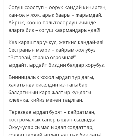
Согуш соолтуп – оорук кандай кичирген,
кан-сөлү жок, арык баары – жарымдай.
Айрык, көөнө пальтолордун ичинде
аларга биз – согуш каармандарындай!
Көз караштар учкул, жеткил кандай-аа!
Сестранын мээри – кайрым-жолубуз!
“Вставай, страна огромная!” –
ырдайт, ырдайт биздин балдар хорубуз.
Винницалык хохол ырдап тур дагы,
халатында киселдин из-тагы бар,
балдагынын кара жалтыр кундагы
клеёнка, кийиз менен таңылган.
Терезеде ырдап бурят – кайратман,
костромалык сапер ырдап-сыздады.
Окуучулар сымал ырдап солдаттар,
солдаттардай ырдап жаттык биз дагы!