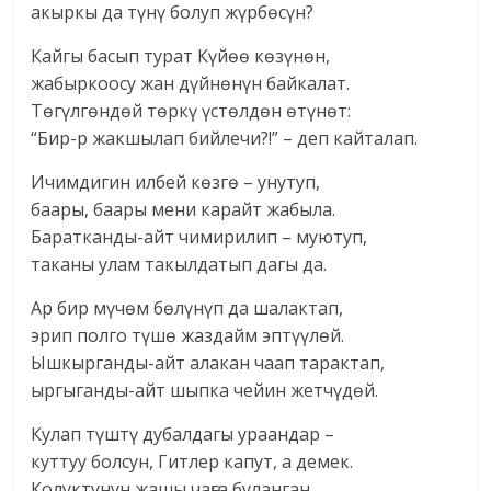
акыркы да түнү болуп жүрбөсүн?
Кайгы басып турат Күйөө көзүнөн,
жабыркоосу жан дүйнөнүн байкалат.
Төгүлгөндөй төркү үстөлдөн өтүнөт:
“Бир-р жакшылап бийлечи?!” – деп кайталап.
Ичимдигин илбей көзгө – унутуп,
баары, баары мени карайт жабыла.
Баратканды-айт чимирилип – муютуп,
таканы улам такылдатып дагы да.
Ар бир мүчөм бөлүнүп да шалактап,
эрип полго түшө жаздайм эптүүлөй.
Ышкырганды-айт алакан чаап тарактап,
ыргыганды-айт шыпка чейин жетчүдөй.
Кулап түштү дубалдагы ураандар –
куттуу болсун, Гитлер капут, а демек.
Колуктунун жашы чаңга буланган,