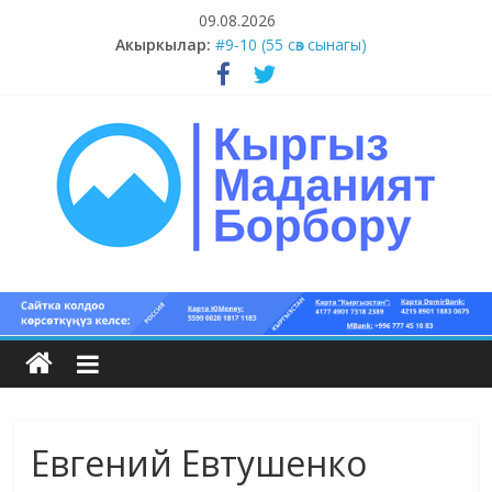
Skip
09.08.2026
to
#11-12 (55 сөз сынагы)
Акыркылар:
content
#9-10 (55 сөз сынагы)
#5-8 (55 сөз сынагы)
#1-4 (55 сөз сынагы)
#13-14 (55 сөз сынагы)
Кыргыз
маданият
борбору
Евгений Евтушенко
Кыргыз
маданияты