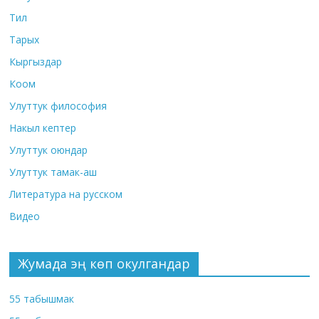
Тил
Тарых
Кыргыздар
Коом
Улуттук философия
Накыл кептер
Улуттук оюндар
Улуттук тамак-аш
Литература на русском
Видео
Жумада эң көп окулгандар
55 табышмак