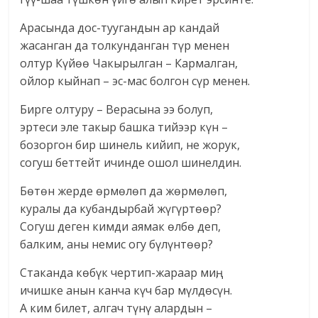
Арасында дос-туугандын ар кандай
жасанган да толкунданган түр менен
олтур Күйөө Чакырылган – Кармалган,
ойлор кыйнап – эс-мас болгон сүр менен.
Бирге олтуру – Верасына ээ болуп,
эртеси эле такыр башка тийээр күн –
бозоргон бир шинель кийип, не жорук,
согуш беттейт ичинде ошол шинелдин.
Бөтөн жерде өрмөлөп да жөрмөлөп,
куралы да кубандырбай жүгүртөөр?
Согуш деген кимди аямак өлбө деп,
балким, аны немис огу бүлүнтөөр?
Стаканда көбүк чертип-жараар миң,
ичишке анын канча күч бар мүлдөсүн.
А ким билет, алгач түнү алардын –