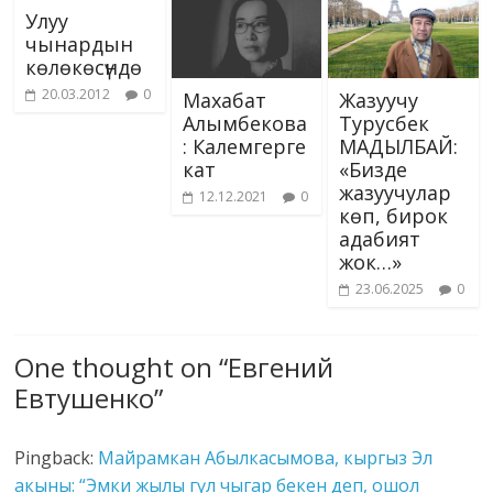
Улуу
чынардын
көлөкөсүндө
20.03.2012
0
Махабат
Жазуучу
Алымбекова
Турусбек
: Калемгерге
МАДЫЛБАЙ:
кат
«Бизде
жазуучулар
12.12.2021
0
көп, бирок
адабият
жок…»
23.06.2025
0
One thought on “
Евгений
Евтушенко
”
Pingback:
Майрамкан Абылкасымова, кыргыз Эл
акыны: “Эмки жылы гүл чыгар бекен деп, ошол