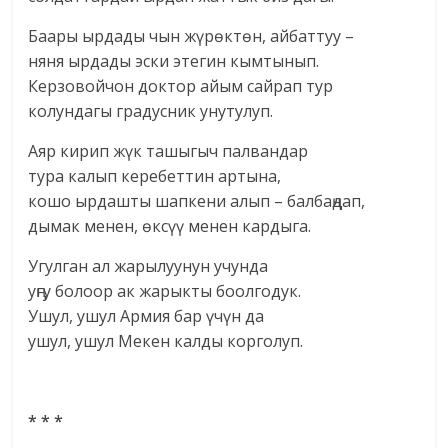
Баары ырдады чын жүрөктөн, айбаттуу –
няня ырдады эски этегин кымтынып.
Керзовойчон доктор айым сайрап тур
колундагы градусник унутулуп.
Аяр кирип жүк ташыгыч палвандар
тура калып керебеттин артына,
кошо ырдашты шапкени алып – балбаңдап,
дымак менен, өксүү менен кардыга.
Угулган ал жарылуунун учунда
уңгу болоор ак жарыкты боолгодук.
Ушул, ушул Армия бар үчүн да
ушул, ушул Мекен калды корголуп.
* * *