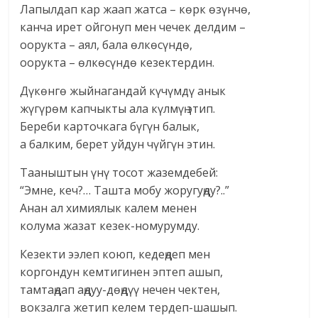
Лапылдап кар жаап жатса – көрк өзүнчө,
канча ирет ойгонуп мен чечек делдим –
оорукта – аял, бала өлкөсүндө,
оорукта – өлкөсүндө кезектердин.
Дүкөнгө жыйнагандай күчүмдү анык
жүгүрөм капчыкты ала күлмүң этип.
Береби карточкага бүгүн балык,
а балким, берет уйдун чүйгүн этин.
Тааныштын үнү тосот жаземдебей:
“Эмне, кеч?… Ташта мобу жоругуңду?..”
Анан ал химиялык калем менен
колума жазат кезек-номурумду.
Кезекти ээлеп коюп, кедеңдеп мен
коргондун кемтигинен эптеп ашып,
тамтаңдап аңдуу-дөңдүү нечен чектен,
вокзалга жетип келем тердеп-шашып.