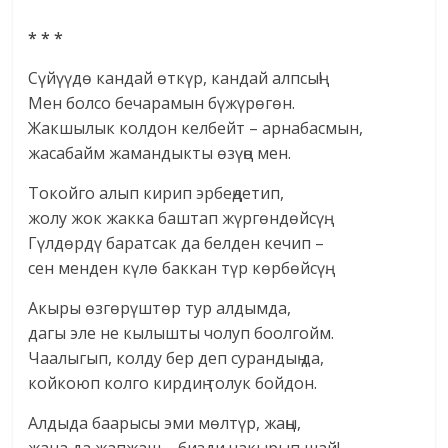
* * *
Сүйүүдө кандай өткүр, кандай алпсың!
Мен болсо бечарамын бүжүрөгөн.
Жакшылык колдон келбейт – арнабасмын,
жасабайм жамандыкты өзүңө мен.
Токойго алып кирип эрбеңдетип,
жолу жок жакка баштап жүргөндөйсүң.
Гүлдөрдү баратсак да белден кечип –
сен менден күлө баккан түр көрбөйсүң.
Акыры өзгөрүштөр тур алдымда,
дагы эле не кылышты чолуп боолгойм.
Чаалыгып, колду бер деп сурандың да,
койкоюп колго кирдиң толук бойдон.
Алдыда баарысы эми мөлтүр, жаңы,