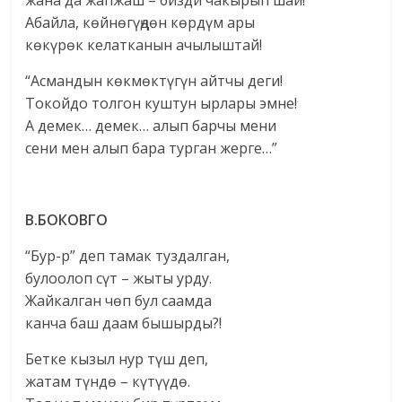
жана да жапжаш – бизди чакырып шай!
Абайла, көйнөгүңдөн көрдүм ары
көкүрөк келатканын ачылыштай!
“Асмандын көкмөктүгүн айтчы деги!
Токойдо толгон куштун ырлары эмне!
А демек… демек… алып барчы мени
сени мен алып бара турган жерге…”
В.БОКОВГО
“Бур-р” деп тамак туздалган,
булоолоп сүт – жыты урду.
Жайкалган чөп бул саамда
канча баш даам бышырды?!
Бетке кызыл нур түш деп,
жатам түндө – күтүүдө.