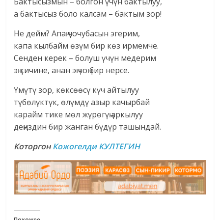
Бактысызмын – болгон үчүн бактылуу,
а бактысыз боло калсам – бактым зор!
Не дейм? Апаң чочубасын эгерим,
капа кылбайм өзүм бир көз ирмемче.
Сенден керек – болуш үчүн медерим
эң кичине, анан эң чоң бир нерсе.
Үмүтү зор, көксөөсү күч айтылуу
түбөлүктүк, өлүмдү азыр качырбай
карайм тике мөл жүрөгүң аркылуу
деңиздин бир жанган бүдүр ташындай.
Которгон
Кожогелди КУЛТЕГИН
Похожее