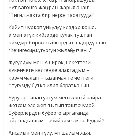
Бүт вагонго жаңырды жарыя анан:
“Тигил жакта бир нерсе таратууда!”
Кейип-чуркап уйкулуу көздөр кошо,
а мен өтүк кийээрде кулак туштан
кимдир-бирөө кыйкырды сөздөрдү ошо:
“Кечигесиң, жүгүргүн жылаңбутчан…”
Жүгүрдүм мен! А бирок, бекеттеги
дүкөнчөгө келгенде алактадым –
көзүм чалып – казанчач те четтеги
өтүгүмдү бутка илип баратканын.
Ууру артынан учтум мен ылдый кайра
жетсем эле жеп-тытып таштачудай.
Буферлерден буферге ыргыганда
айрылды шым – абийрим сакта, Кудай?!
Ансайын мен түйүлүп шайым жыя,