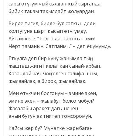
сары өтүгүм чыйкылдап-кыйкырганда
бийик такам такылдайт жолуңардан.
Бирде тигил, бирде бул саткын деди
колтугуна шарт кысып өтүгүмдү.
Айтам кесе: “Толго да, тарткын эми!
Черт таманын. Сатпайм…” – деп өкүмүмдү.
Еткулга деп бир күнү жанымда тың,
жашташ жигит келаткан сынай-арбап.
Казандай чач, чоң келген галифа шым,
жылаңайлак, а бирок, жылаңайлак.
Мен өтүкчөн болгонум – эмине экен,
эмине экен – жылаңбут болсо мобул?
Жасалабы аракет дагы нечен –
анын бутун аз тиктеп томсоромун.
Кайсы жер бу? Мүнөткө жарыбаган
токтоп поюз, эл сыртты карашууда.