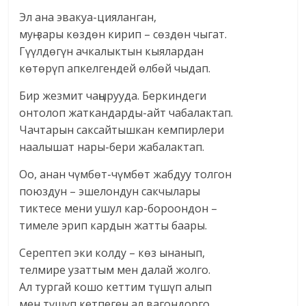
Эл ана эвакуа-цияланган,
муң-зары көздөн кирип – сөздөн чыгат.
Гүүлдөгүн ачкалыктын кыялардан
көтөрүп апкелгендей өлбөй чыдап.
Бир жезмит чаңырууда. Беркиндеги
онтолоп жаткандарды-айт чабалактап.
Чачтарын саксайтышкан кемпирлери
наалышат нары-бери жабалактап.
Оо, анан чүмбөт-чүмбөт жабдуу толгон
поюздун – эшелондун сакчылары
тиктесе мени ушул кар-бороондон –
тимеле эрип кардын жатты баары.
Серептеп эки колду – көз ынанып,
телмире узаттым мен далай жолго.
Ал тургай кошо кеттим түшүп алып
мен түшүп кетпеген ал вагондорго.