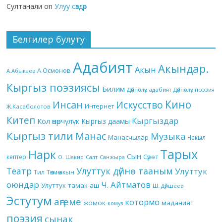
Султанали
on
Улуу сөздөр
Белгилер булуту
Адабият
Акындар.
Акын
А.Осмонов
А.Абыкаев
Кыргыз поэзиясы
Билим
Дүйнөлүк адабият
Дүйнөлүк поэзия
Кино
Инсан
Искусство
Интернет
Ж.Касаболотов
Китеп
Кыргыздар
Кол өнөрчүлүк
Кыргыз даамы
Кыргыз тили
Манас
Музыка
Манасчылар
Накыл
Тарых
Нарк
Сын
кептер
Сүрөт
О. Шакир
Салт
Санжыра
Театр
Улуттук дүйнө тааным
Улуттук
Төкмө акын
Тил
оюндар
Ч. Айтматов
Улуттук тамак-аш
Ш. Дүйшеев
Эстутум
аңгеме
котормо
жомок
маданият
комуз
поэзия
сынак