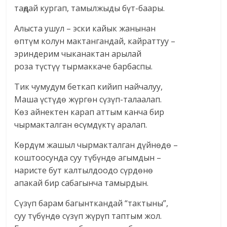
таңдай кургап, тамылжыды бүт-баары.
Алыста ушул – эски кайык жанынан
өптүм колун мактангандай, кайраттуу –
эриндерим чыканактан арылай
роза түстүү тырмаккаче барбаспы.
Тик чумудум беткап кийип найчалуу,
Маша үстүдө жүргөн сүзүп-талаалап.
Көз айнектен карап аттым канча бир
чырмакталган өсүмдүктү аралап.
Көрдүм жашыл чырмакталган дүйнөдө –
коштоосунда суу түбүндө агымдын –
наристе бут калтылдоодо сүрдөнө
апакай бир сабагынча тамырдын.
Сүзүп барам багынткандай “тактыны”,
суу түбүндө сүзүп жүрүп таптым жол.