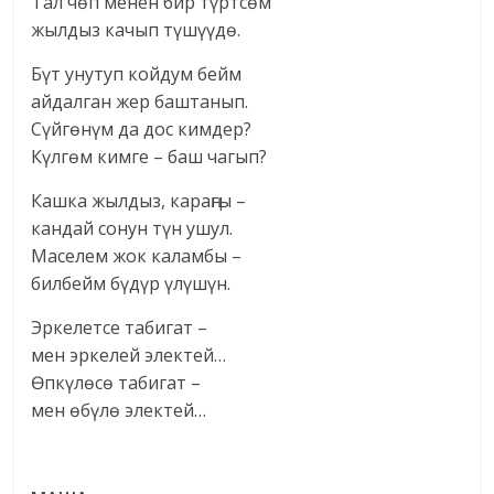
Тал чөп менен бир түртсөм
жылдыз качып түшүүдө.
Бүт унутуп койдум бейм
айдалган жер баштанып.
Сүйгөнүм да дос кимдер?
Күлгөм кимге – баш чагып?
Кашка жылдыз, караңгы –
кандай сонун түн ушул.
Маселем жок каламбы –
билбейм бүдүр үлүшүн.
Эркелетсе табигат –
мен эркелей электей…
Өпкүлөсө табигат –
мен өбүлө электей…