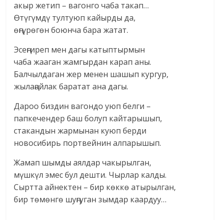
акыр жетип – вагонго чаба такап…
Өтүгүмдү тултуюп кайырды да,
өңгүрөгөн боюнча бара жатат.
Эсеңгиреп мен дагы катыптырмын
чаба жааган жамгырдан карап аны.
Балчылдаган жер менен шашып кургур,
жылаңайлак баратат ана дагы.
Дароо биздин вагондо уюп белги –
папкечендер баш болуп кайтарышып,
стакандын жармынан куюп берди
новосибирь портвейнин алпарышып.
Жамап шымды аялдар чакырылган,
мүшкүл эмес бул дешти. Чырлар калды.
Сыртта айнектен – бир көккө атырылган,
бир төмөнгө шуңгуган зымдар каардуу…