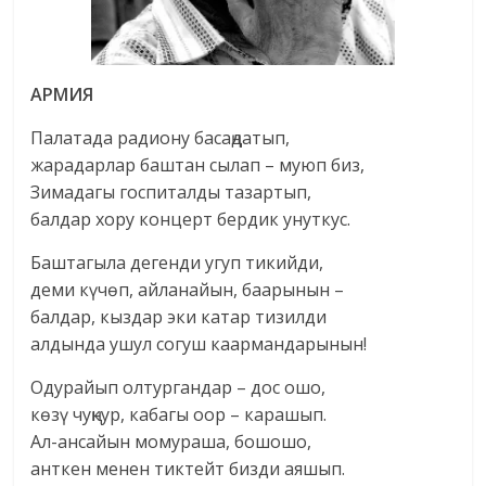
АРМИЯ
Палатада радиону басаңдатып,
жарадарлар баштан сылап – муюп биз,
Зимадагы госпиталды тазартып,
балдар хору концерт бердик унуткус.
Баштагыла дегенди угуп тикийди,
деми күчөп, айланайын, баарынын –
балдар, кыздар эки катар тизилди
алдында ушул согуш каармандарынын!
Одурайып олтургандар – дос ошо,
көзү чуңкур, кабагы оор – карашып.
Ал-ансайын момураша, бошошо,
анткен менен тиктейт бизди аяшып.