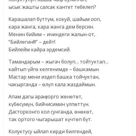
ысык жашты салсак кантет тебелеп?
Карашалап бүттүм, кокуй, шайым ооп,
кара жанга, кара жанга дем берсин.
Менин бийим – ичиндеги жалын-от,
“Бийлегин!!!” – дейт!
Бийлейм кайра эрдемсий.
Тамандарым – жыгач болуп… тойтуктап…
кайтып үйгө келгенимде – башкамын.
Мастар мени издеп башка тойчуктан,
чакырганда – өлүп кала жаздаймын.
Апам дагы араң-зорго жөнөтөт,
күбөсүмүн, бийчисимин үлпөттүн.
Дасторконго кол сунганда, өнөкөт,
так ортого чыгарышат күчтөп бүт.
Колуктусу ыйлап кирди билгендей,