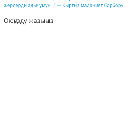
жерлерди аңдычумун…” — Кыргыз маданият борбору
Оюңузду жазыңыз