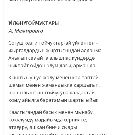
ҮЙЛӨНҮҮ ТОЙЧУКТАРЫ
А. Межировго
Согуш кезги тойчуктар-ай үйлөнгөн –
жыргалдардын жыртыгындай алданма.
Ачылып сөз айта алышпас күндөрдө
чыкпайт ойдон өлүм дагы, арман да.
Кыштын ушул жолу менен кар таптай,
шамал менен жамандыкка каршыгып,
шашылыштын тойчугуна калдактай,
коңшу айылга баратамын шарты ыйык.
Каалгыгандай басык менен мынабу,
көкүлүмдү маңдайымда серпилте,
атаңгөрү, ашкан бийчи сыңары
гүү-шаа түшкөн үйгө алып кирет эрсинте.