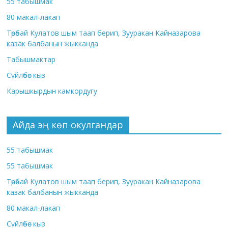
55 табышмак
80 макал-лакап
Төрөбай Кулатов шым таап берип, Зууракан Кайназарова
казак балбанын жыкканда
Табышмактар
Сүйлөбөс кыз
Карышкырдын камкордугу
Айда эң көп окулгандар
55 табышмак
55 табышмак
Төрөбай Кулатов шым таап берип, Зууракан Кайназарова
казак балбанын жыкканда
80 макал-лакап
Сүйлөбөс кыз