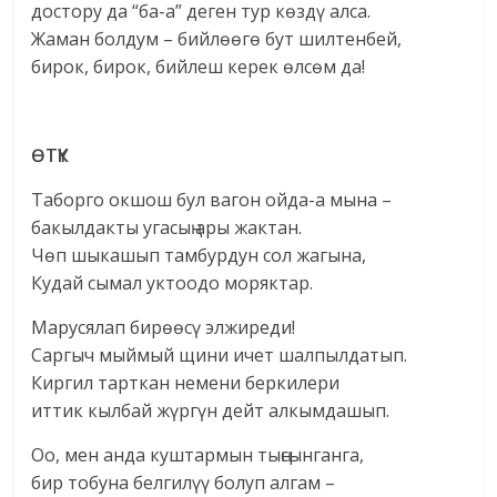
достору да “ба-а” деген тур көздү алса.
Жаман болдум – бийлөөгө бут шилтенбей,
бирок, бирок, бийлеш керек өлсөм да!
ӨТҮК
Таборго окшош бул вагон ойда-а мына –
бакылдакты угасың ары жактан.
Чөп шыкашып тамбурдун сол жагына,
Кудай сымал уктоодо моряктар.
Марусялап бирөөсү элжиреди!
Саргыч мыймый щини ичет шалпылдатып.
Киргил тарткан немени беркилери
иттик кылбай жүргүн дейт алкымдашып.
Оо, мен анда куштармын тыңсынганга,
бир тобуна белгилүү болуп алгам –