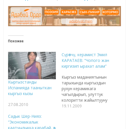
Похожее
Сүрөтчү, керамист Эмил
КАРАТАЕВ: “Чопого жан
киргизип ырахат алам”
Кыргыз маданиятынын
Кыргызстанды
тарыхында кыргыздын
Испанияда тааныткан
рухун керамикага
кыргыз кызы
чагылдырып, улуттук
колоритти жайылтууну
27.08.2010
максат кылган
19.11.2009
таланттуу сүрөтчүлөр
Садык Шер-Нияз:
саналуу гана. Алардын
“Экономикалык
бири бүгүнкү
каатчылыкка карабай, өз
мейманыбыз Эмил