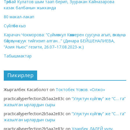
Төрөбай Кулатов шым таап берип, Зууракан Кайназарова
казак балбанын жыкканда
80 макал-лакап
Сүйлөбөс кыз
Карачач Чокморова: “Сүймөнкул Көкөмерен суусуна агып, өпкөсүнө,
бөйрөгүнө суук тийгизип алган…” (Динара БЕЙШЕНАЛИЕВА,
“Азия Ньюс” гезити, 26.07–17.08.2023-ж.)
Табышмактар
Пикирлер
Жыргалбек Касаболот
on
Токтобек Үсөнов. «Олжо»
practicallyperfection2b5aa2e83c
on
“Улуктун күйгөнү” же “С… га”
жазылган ырлардын сыры
practicallyperfection2b5aa2e83c
on
“Улуктун күйгөнү” же “С… га”
жазылган ырлардын сыры
practicallyperfection2b5aa2e83c
on
Уларбек ДАЛЕЙ уулу.