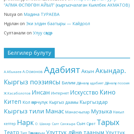
“АЛМА ӨСПӨГӨН АЙЫЛ” (кыргызчалаган Кыялбек АКМАТОВ)
Nusya
on
Мадина ТУРАЕВА
Нұрлан
on
Эки элдин баатыры — Кайдоол
Султанали
on
Улуу сөздөр
Белгилер булуту
Адабият
Акындар.
Акын
А.Осмонов
А.Абыкаев
Кыргыз поэзиясы
Билим
Дүйнөлүк адабият
Дүйнөлүк поэзия
Кино
Инсан
Искусство
Интернет
Ж.Касаболотов
Китеп
Кыргыздар
Кол өнөрчүлүк
Кыргыз даамы
Кыргыз тили
Манас
Музыка
Манасчылар
Накыл
Тарых
Нарк
Сын
кептер
Сүрөт
О. Шакир
Салт
Санжыра
Театр
Улуттук дүйнө тааным
Улуттук
Төкмө акын
Тил