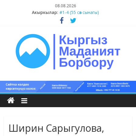
Skip
08.08.2026
to
#5-8 (55 сөз сынагы)
Акыркылар:
content
#1-4 (55 сөз сынагы)
#13-14 (55 сөз сынагы)
#11-12 (55 сөз сынагы)
#9-10 (55 сөз сынагы)
Кыргыз
маданият
борбору
Ширин Сарыгулова,
Кыргыз
маданияты