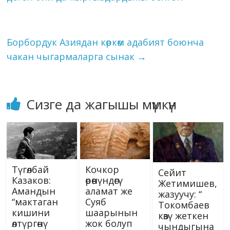
k
p
er
s
кино тармагынын
n
абалы туурасында
ni
k
маек…
ki
Борбордук Азиядан көркөм адабият боюнча
чакан чыгармаларга сынак
→
Сизге да жагышы мүмкүн
Түгөлбай
Кочкор
Сейит
Казаков:
өрөөнүндөгү
Жетимишев,
Амандын
аламат же
жазуучу: “
“мактаган
Суяб
Токомбаев
кишини
шаарынын
көзү жеткен
өлтүргөнү
жок болуп
чындыгына