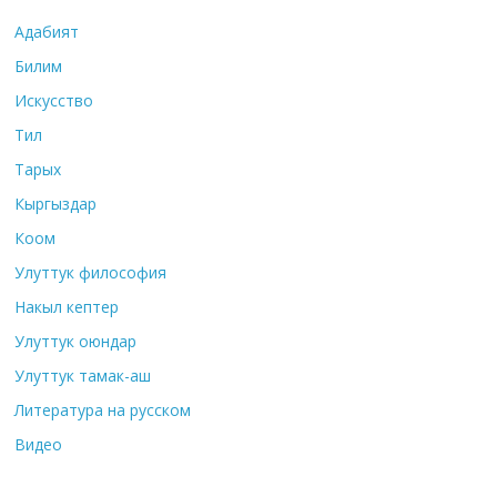
Адабият
Билим
Искусство
Тил
Тарых
Кыргыздар
Коом
Улуттук философия
Накыл кептер
Улуттук оюндар
Улуттук тамак-аш
Литература на русском
Видео