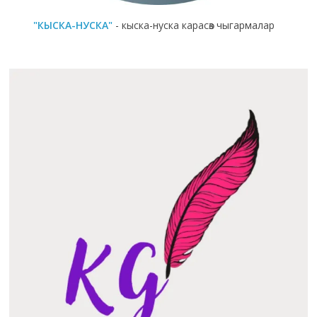
"КЫСКА-НУСКА"
- кыска-нуска карасөз чыгармалар