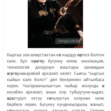
Кыргыз эли алмустактан көп кырдуу өнөрпоз болгон
калк. Бул жөрөлгөну бугунку илим, инновация,
технология доорунун жаштары ааламдын
өзгөргөнунө карабай аркалап келет. Сыягы “кыргыз
кыйын калк болот” деп бекеринен айтылбаса
керек. Чыгармачылыктын чыйыр жолунда өз
кесибин аркалап, анын оор туйшугунө чыдап,
өздөштүрүп кетүү көпчүлүктүн колунан келе
бербесе керек. Бүгүнкү күндө жылдызы жанып,
көпчүлүктүн оозуна алынып калган Ширин