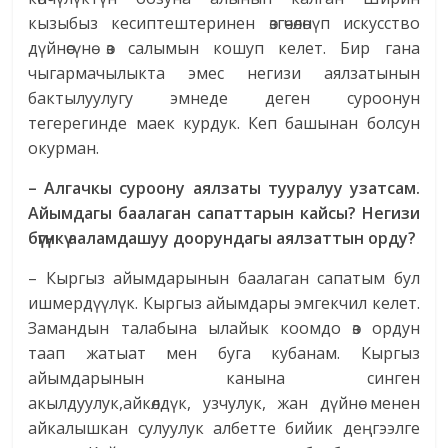
кызыбыз кесиптештеринен өзгөчөлөнүп искусство
дүйнөсүнө өз салымын кошуп келет. Бир гана
чыгармачылыкта эмес негизи аялзатынын
бактылуулугу эмнеде деген суроонун
тегерегинде маек курдук. Кеп башынан болсун
окурман.
– Алгачкы суроону аялзаты тууралуу узатсам.
Айымдагы баалаган сапаттарын кайсы? Негизи
бүгүнкү ааламдашуу доорундагы аялзаттын орду?
– Кыргыз айымдарынын баалаган сапатым бул
ишмердүүлүк. Кыргыз айымдары эмгекчил келет.
Замандын талабына ылайык коомдо өз ордун
таап жатыат мен буга кубанам. Кыргыз
айымдарынын канына синген
акылдуулук,айкөлдүк, узчулук, жан дүйнө менен
айкалышкан сулуулук албетте бийик деңгээлге