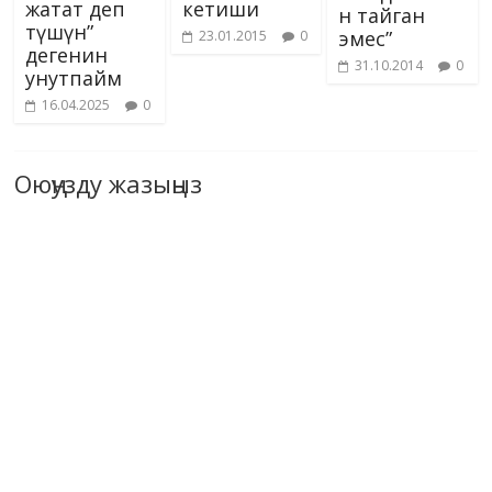
жатат деп
кетиши
н тайган
түшүн”
эмес”
23.01.2015
0
дегенин
31.10.2014
0
унутпайм
16.04.2025
0
Оюңузду жазыңыз