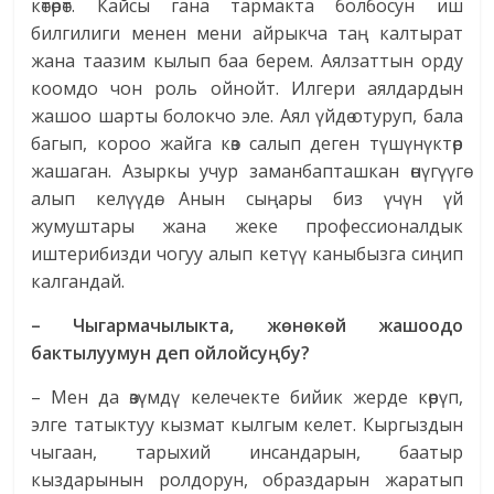
көтөрөт. Кайсы гана тармакта болбосун иш
билгилиги менен мени айрыкча таң калтырат
жана таазим кылып баа берем. Аялзаттын орду
коомдо чон роль ойнойт. Илгери аялдардын
жашоо шарты болокчо эле. Аял үйдө отуруп, бала
багып, короо жайга көз салып деген түшүнүктөр
жашаган. Азыркы учур заманбапташкан өнүгүүгө
алып келүүдө. Анын сыңары биз үчүн үй
жумуштары жана жеке профессионалдык
иштерибизди чогуу алып кетүү каныбызга сиңип
калгандай.
– Чыгармачылыкта, жөнөкөй жашоодо
бактылуумун деп ойлойсуңбу?
– Мен да өзүмдү келечекте бийик жерде көрүп,
элге татыктуу кызмат кылгым келет. Кыргыздын
чыгаан, тарыхий инсандарын, баатыр
кыздарынын ролдорун, образдарын жаратып