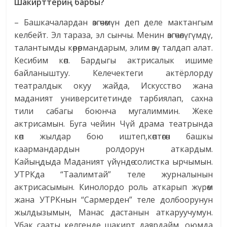
Шакирттериң барбы?
– Башкачалардан өзгөчөмүн деп деле мактангым
келбейт. Эл тараза, эл сынчы. Менин өзгөчөлүгүмдү,
талантымды көрөрмандарым, элим өзү талдап алат.
Кесибим көп. Бардыгы актрисалык ишиме
байланыштуу. Келечектеги актёрлорду
театралдык окуу жайда, Искусство жана
маданият университетинде тарбиялап, сахна
тили сабагы боюнча мугалиммин. Жеке
актрисамын. Буга чейин Чүй драма театрында
көп жылдар бою иштеп,көптөгөн башкы
каармандардын ролдорун аткардым.
Кайыңдыда Маданият үйүндө солистка ырчымын.
УТРКда “Таалимтай” теле журналынын
актрисасымын. Кинолордо роль аткарып жүрөм
жана УТРКнын “Сармерден” теле долбоорунун
жылдызымын, Манас дастанын аткаруучумун.
Убак сааты келгенде шакирт даярдайм, оюмда