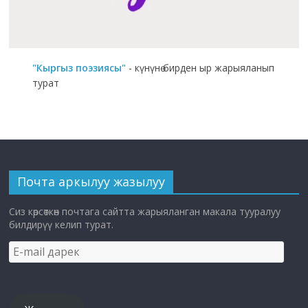
"Кыргыз поэзиясы"
- күнүнө бирден ыр жарыяланып
турат
Почта аркылуу жазылуу
Сиз көрсөткөн почтага сайтта жарыяланган макала тууралуу
билдирүү келип турат.
E-
mail
дарек