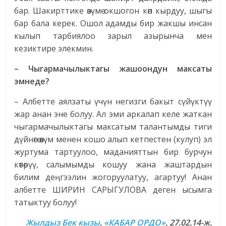
бар. Шакирттике өзүмө окшогон көп кырдуу, шыгы
бар бала керек. Ошол адамды бир жакшы инсан
кылып тарбиялоо зарыл азырынча мен
кезиктире элекмин.
– Чыгармачылыктагы жашоондун максаты
эмнеде?
– Албетте аялзаты үчүн негизги бакыт сүйүктүү
жар анан эне болуу. Ал эми аркалап келе жаткан
чыгармачылыктагы максатым талантымды тиги
дүйнөгө өзүм менен кошо алып кетпестен (кулуп) эл
журтума тартуулоо, маданияттын бир бурчун
көтөрүү, салымымды кошуу жана жаштардын
билим деңгээлин жогоруулатуу, агартуу! Анан
албетте ШИРИН САРЫГУЛОВА деген ысымга
татыктуу болуу!
Жылдыз Бек кызы
,
«КАБАР ОРДО»
, 27.02.14-ж.