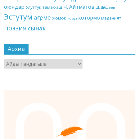
оюндар
Ч. Айтматов
Улуттук тамак-аш
Ш. Дүйшеев
Эстутум
аңгеме
котормо
жомок
маданият
комуз
поэзия
сынак
Архив
Архив