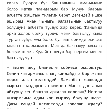
келем. Буюрса бул башталышы. Аманчылык
болсо көптөгөн пландарым бар. Мунун баарын
албетте жаштын тилегин берет дегендей ишке
ашырам. Анан чыныгы аялзатынын бактылуу
болушуна албетте түбөлүк жар керек. Жанымда
арка жолок болчу түбөлүк мени бактылуу кыла
турган сүйүктүүм болсо бул иштеримди эки эсе
мыкты аткармакмын. Мен да бактылуу аялзаты
болгум келет. Кудайга шүгүр бар нерсем менен
бактылуумун.
– Бизде шоу бизнесте көбүнесе окшоштук.
Сенин чыгармачылыгың кандайдыр бир жаңы
нерсе алып келгендей. Заманбап жашоодо
кыргыз кыздарынын ичинен Манас дастанын
айтууну сен баштап аркалап келесиң? Негизи
чыгармачыл адам көп кырдуу болушу шарт.
Дагы кандай кесиптерди аркалап жүрөсүң?