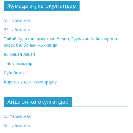
Жумада эң көп окулгандар
55 табышмак
55 табышмак
Төрөбай Кулатов шым таап берип, Зууракан Кайназарова
казак балбанын жыкканда
80 макал-лакап
Табышмактар
Сүйлөбөс кыз
Карышкырдын камкордугу
Айда эң көп окулгандар
55 табышмак
55 табышмак