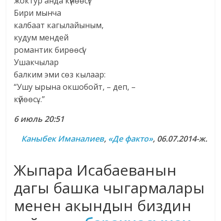
жоктур анда күнөөсү?
Бири мынча
калбаат кагылайыным,
кудум мендей
романтик бирөөсү!
Ушакчылар
балким эми сөз кылаар:
“Ушу ырына окшобойт, – деп, –
күйөөсү…”
6 июль 20:51
Каныбек Иманалиев
,
«Де факто»
, 06.07.2014-ж.
Жыпара Исабаеванын
дагы башка чыгармалары
менен акындын биздин