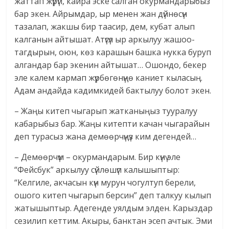
жаттап жүрүп, кайра эске салган окурмандарыбыз
бар экен. Айрымдар, ыр менен жан дүйнөсүн
тазалап, жакшы бир таасир, дем, кубат алып
калганын айтышат. Атүгүл ыр аркылуу жашоо-
тагдырын, оюн, көз карашын башка нукка буруп
алгандар бар экенин айтышат… Ошондо, бекер
эле калем кармап жүрбөгөнүңө каниет кыласың.
Адам андайда кадимкидей бактылуу болот экен.
– Жаңы китеп чыгарып жатканыңыз тууралуу
кабарыбыз бар. Жаңы китепти качан чыгарайын
деп турасыз жана демөөрчүңүз ким дегендей…
– Демөөрчүм – окурмандарым. Бир күнү эле
“Фейсбук” аркылуу сүйлөшүп калышыптыр:
“Келгиле, акчасын күн мурун чогултуп берели,
ошого китеп чыгарып берсин” деп талкуу кылып
жатышыптыр. Адегенде уялдым элден. Карыздар
сезилип кеттим. Акыры, банктан эсеп ачтык. Эми