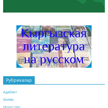
Рубрикалар
Адабият
Билим
Искусство