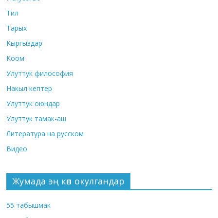
Тил
Тарых
Кыргыздар
Коом
Улуттук философия
Накыл кептер
Улуттук оюндар
Улуттук тамак-аш
Литература на русском
Видео
Жумада эң көп окулгандар
55 табышмак