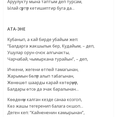
Аруулукту мына таптым деп турсам,
Ылай сүртүп кетишиптир буга да…
АТА-ЭНЕ
Кубанып, а кай бирде убайым жеп:
“Балдарга жакшылык бер, Кудайым, – деп,
Ушулар орун-очок алгычакты,
Чарчабай, чымыркана турайын”, – деп,
Ичкени, жегени өтпөй тамагынан,
Жарымын бөлүп алып табагынан,
Жөнөшөт шаарды карай көтөрүнүп,
Балдары өтсө да эчак баралынан…
Көөдөнүн калган кезде санаа козгоп,
Көз жашы тегеренип балага окшоп…
Деген кеп: “Кайнененин камырынан”,