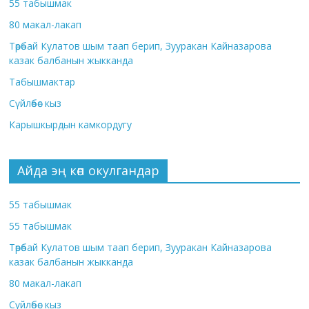
55 табышмак
80 макал-лакап
Төрөбай Кулатов шым таап берип, Зууракан Кайназарова
казак балбанын жыкканда
Табышмактар
Сүйлөбөс кыз
Карышкырдын камкордугу
Айда эң көп окулгандар
55 табышмак
55 табышмак
Төрөбай Кулатов шым таап берип, Зууракан Кайназарова
казак балбанын жыкканда
80 макал-лакап
Сүйлөбөс кыз