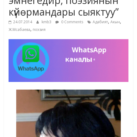
эмнегедир, поэзиянын
күйөрмандары сыяктуу”
,
,
24.07.2014
kmb3
0 Comments
Адабият
Акын
,
Ж.Мсабаева
поэзия