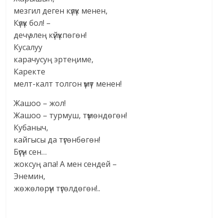
мезгил деген күлүк менен,
Күлүк бол! –
дечү элең күйүкпөгөн!
Кусалуу
карачусуң эртеңиме,
Каректе
мелт-калт толгон үмүт менен!
Жашоо – жол!
Жашоо – турмуш, түмөндөгөн!
Кубаныч,
кайгысы да түгөнбөгөн!
Бүгүн сен…
жоксуң апа! А мен сендей –
Энемин,
жөжөлөрүн түгөлдөгөн!..