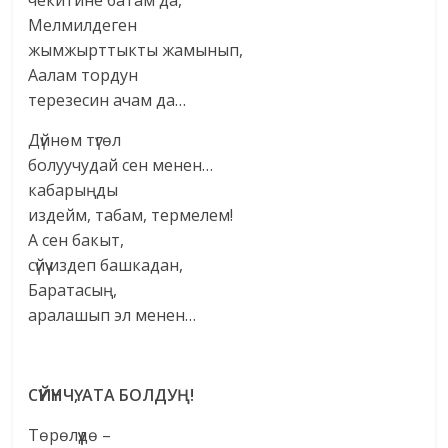
Мелмилдеген
жымжырттыкты жамынып,
Аалам тордун
терезесин ачам да…
Дүйнөм түгөл
болуучудай сен менен…
кабарыңды
издейм, табам, термелем!
А сен бакыт,
сүйүү издеп башкадан,
Баратасың,
аралашып эл менен…
С
ҮЙ
ҮНЧ
Ү, АТА БОЛДУ
Ң!
Төрөлүүдө –