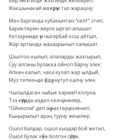
Бир мезгилде жээгинде желбиреп,
Жакшынакай мажүрүм тал жарашчу.
Мен барганда кубанычтан “селт” этип,
Бариктерин жерге ыргап алышат.
Кетээримде үн чыгарбай кош айтып,
Жар артында жашырынып калышат.
Шылтоо кылып, апаларды жазгырып,
Суу алганы булакка ойноп барчу элек.
Апкөч калып, чака кулап жар ылдый,
Муз тепкенде үйдү унутуп калчу элек.
Чыпылдаган чыбык кармап колуна,
Тээ күүгүмдө издеп келчү энелер,
“Ойносом” деп жүрөктөрү ээленип,
Кыңырылып араң турчу жеңелер.
Ошол балдар, ошол кыздар бой жетип,
Ошол булак күбө болгон сүйүүгө,