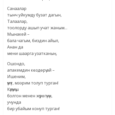
Санаалар
тынч уйкумду бузат дагын,
Талаалар,
тоолорду ашып учат жаным…
Мынакей –
бала чагым, биздин айыл,
Анан да
мени шаарга узатканың.
Ошондо,
апакемдин көздөрү ай –
Ишеним,
үмүт, мээрим толуп турган!
Күлүмүш
болгон менен жүрөгүнүн,
учунда
бир убайым конуп турган!