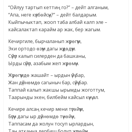
“Ойлуу тартып кеттиң го?” – дейт алганым,
“Апа, неге күлбөйсүң?” – дейт балдарым.
Кыйпычыктап, жооп таба албай калп эле –
кайсалактап карайм ар жак, бер жагым.
Кечиргиле, бырчаланып жүрөгүм,
Эки ортодо өзүм дагы жүдөдүм.
Сүйүп калып силерден да башканы,
Ырды сүйүп, азабым жеп жүрөмүн.
Жүрөгүмдө жашайт – ырдын үйү бар,
Жан дүйнөмдө сагыныч бар, сүйүү бар.
Таппай калып жакшы ырымды жоготтум,
Таарынды экен, билбейм кайсыл күнү ал.
Кечире алсаң кечир мени түгөйүм,
Бүгүн дагы ыр дүйнөмдө түнөйүн,
Таппасам да жолун тосуп ырлардын,
Таң атканча дербиш болуп жүрөйүн.