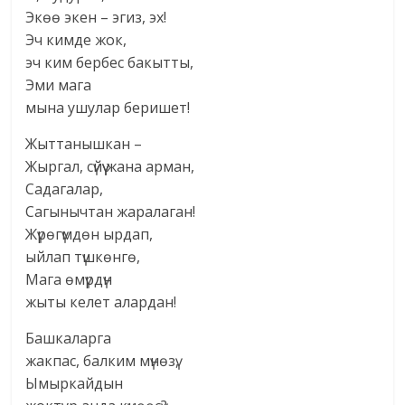
Экөө экен – эгиз, эх!
Эч кимде жок,
эч ким бербес бакытты,
Эми мага
мына ушулар беришет!
Жыттанышкан –
Жыргал, сүйүү жана арман,
Садагалар,
Сагынычтан жаралаган!
Жүрөгүмдөн ырдап,
ыйлап түшкөнгө,
Мага өмүрдүн
жыты келет алардан!
Башкаларга
жакпас, балким мүнөзү,
Ымыркайдын