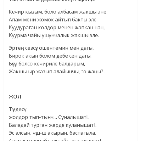
Кечир кызым, боло албасам жакшы эне,
Апам мени жомок айтып бакты эле.
Куудураган колдор менен жапкан нан,
Куурма чайы ушунчалык жакшы эле.
Эртең сөзсүз ошентемин мен дагы,
Бирок акын болом дебе сен дагы.
Бүгүн болсо кечириле балдарым,
Жакшы ыр жазып алайынчы, ээ жаңы?..
ЖОЛ
Түндөсү
жолдор тып-тынч… Суналышат!..
Баладай турган жерде куланышат!..
Эс алсын, чүш-ш акырын, баспагыла,
Алар да чарчайт, уктайт, уга алышат!