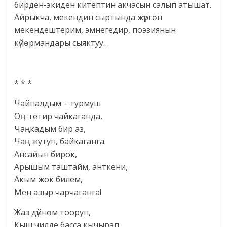
бирден-экиден китептин акчасын салып атышат.
Айрыкча, мекендин сыртында жүргөн
мекендештерим, эмнегедир, поэзиянын
күйөрмандары сыяктуу…
* * *
Чайпалдым – турмуш
Оң-тетир чайкаганда,
Чаңкадым бир аз,
Чаң жутуп, байкаганга.
Ансайын бирок,
Арышым таштайм, анткени,
Акым жок билем,
Мен азыр чарчаганга!
Жаз дүйнөм тооруп,
Кыш чилде басса кычырап,