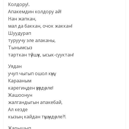
Колдору!..
Апакемдин колдору ай!
Нан жапкан,
мал да баккан, очок жаккан!
Шуудурап
туруучу эле алаканы,
Тынымсыз
тарткан түйшүк, ысык-сууктан!
Уядан
учуп чыгып ошол күнү,
Карааным
карегиңден үзүлдү эле!
Жашоонун
жалгандыгын апакебай,
Ал кезде
кызың кайдан түшүндү эле?!.
Жарышып,