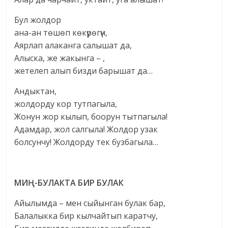
Бул жолдор
ана-ан төшөп көкүрөгүн,
Аярлап алаканга салышат да,
Алыска, же жакынга – ,
жетелеп алып бизди барышат да…
Андыктан,
жолдорду кор тутпагыла,
Жонун жор кылып, боорун тытпагыла!
Адамдар, жол салгыла! Жолдор узак
болсунчу! Жолдорду тек бузбагыла…
МИ
Ң-БУЛАКТА БИР БУЛАК
Айылымда – мен сыйынган булак бар,
Балалыкка бир кылчайтып каратчу,