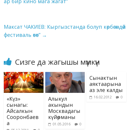
ар бир кино мага жагат”
k
p
er
s
n
ni
k
ki
Максат ЧАКИЕВ: Кыргызстанда болуп көрбөгөндөй
фестиваль өтөт”
→
Сизге да жагышы мүмкүн
Сынактын
аяктаарына
аз эле калды
16.02.2012
0
«Күз»
Алыкул
сынагы:
акындын
Айсалкын
Москвадагы
Сооронбаев
күйөрманы
а
01.05.2016
0