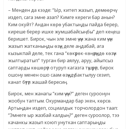
– Менден да кээде: “Ыр, китеп жазып, демөөрчү
издеп, сага эмне азап? Кимге кереги бар анын?
Ким окуйт? Андан көрө убактыңды пайда берер,
киреше берер ишке жумшабайсыңбы” деп кеңеш
беришет. Бирок, чын эле эмне үчүн жана ким үчүн
жазып жатканыңды өзүң деле аңдабай, ага
кызыкпай деле, тек гана “көкүрөк-көңүлүңдө көзүн
жылтыратып” турган бир аялуу, аруу, айыпсыз
саптарды көшөрүп отуруп кагазга түшүрүп, бирок
ошону менен ошо саам өзүңдү бактылуу сезип,
канат бүтүп жашай бересиң.
Бирок, мен жанагы “ким үчүн?” деген суроонун
жообун таптым. Окурмандар бар экен, көрсө.
Артыңдан издеп, социалдык торчолордон таап:
“Эмнеге ыр жазбай калдың?” деген суроолор, тээ
качанкы жазып коюп унуткан саптарыңды