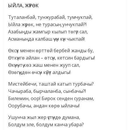
ЫЙЛА, Ж
ҮР
ӨК
Туталанбай, тунжурабай, тумчукпай,
Ыйла жүрөк, не турасың унчукпай?!
Азабыңды жамгыр кылып төгүп сал,
Асманыңда калбаш үчүн күн чыкпай!
Өксүк менен өрттөй бербей жанды бу,
Өткүнгө айлан – өтсүн, кетсин бардыгы!
Өкүнүчтү көз жаш менен жууп сал,
Өзөгүңдөн өчсүн күйүт алдыгы!
Мистейбечи, таштай катып турбачы?
Чачыраба, бырчаланба, сынбачы?!
Билемин, оор! Бирок сенден суранам,
Оорубачы, андан көрө ыйлачы!
Ушунча жыл жер үстүндө думана,
Болдум эле, болдум канча убара?