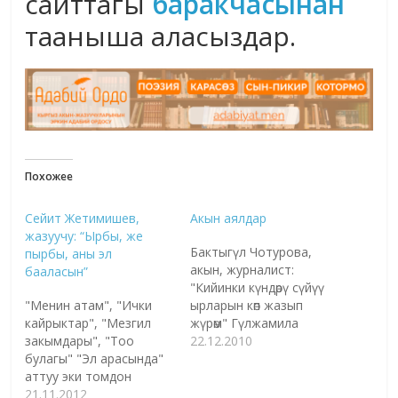
сайттагы
баракчасынан
тааныша аласыздар.
Похожее
Сейит Жетимишев,
Акын аялдар
жазуучу: “Ырбы, же
Бактыгүл Чотурова,
пырбы, аны эл
акын, журналист:
бааласын”
"Кийинки күндөрү сүйүү
"Менин атам", "Ички
ырларын көп жазып
кайрыктар", "Мезгил
жүрөм" Гүлжамила
закымдары", "Тоо
Шакирова ,акын,
22.12.2010
булагы" "Эл арасында"
журналист: "Мен ыр
аттуу эки томдон
кубалап кеткен
турган эпикалык
21.11.2012
кишимин да" - Акын