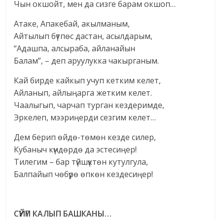
Чын окшойт, мен да сизге барам окшоп…
Атаке, Апакебай, акылманым,
Айтылып бүтпөс дастан, асылдарым,
“Адашпа, алсыраба, айланайын
Балам”, – деп аруулукка чакырганым.
Кай бирде кайкып учуп кетким келет,
Айланып, айлыңарга жетким келет.
Чаалыгып, чарчап турган кездеримде,
Эркелеп, мээриңерди сезгим келет…
Дем берип өйдө-төмөн кезде силер,
Кубаныч күндөрдө да эстесиңер!
Тилегим – бар түйшүктөн кутулгула,
Балпайып чөбүрө өпкөн кездесиңер!
С
ҮЙ
ҮП КАЛЫП БАШКАНЫ…