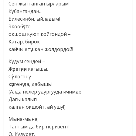
Сен жыттанган ырларым!
Кубангандан…
Билесиңби, ыйладым!
Экөөбүзгө
окшош куюп койгондой –
Катар, бирок
кайчы өтүшкөн жолдордой!
Кудум сендей –
Жүрөгүнүн кагышы,
Сүйлөгөнү,
күлгөнү да, дабышы!
(Алда нелер удургууда ичимде,
Дагы калып
калган окшойт, ай ушу!)
Мына-мына,
Таптым да бир перизент!
О, Кудурет,