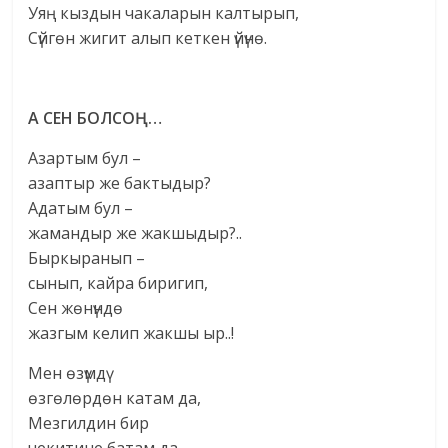
Уяң кыздын чакаларын калтырып,
Сүйгөн жигит алып кеткен үйүнө.
А СЕН БОЛСО
Ң…
Азартым бул –
азаптыр же бактыдыр?
Адатым бул –
жамандыр же жакшыдыр?..
Быркыранып –
сынып, кайра биригип,
Сен жөнүндө
жазгым келип жакшы ыр..!
Мен өзүмдү
өзгөлөрдөн катам да,
Мезгилдин бир
чекитине батам да,