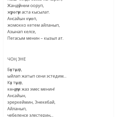
Жандүйнөм ооруп,
жүрөгүм аста кысылат.
Ансайын күчөп,
жомокко кетем айланып,
Азынап келсе,
Пегасым менин – кызыл ат.
ЧОҢ ЭНЕ
Бүктүшүп,
ыйлап жатып сени эстедим…
Күз түшүп,
көңүлүм жаз эмес менин!
Ансайын,
эреркеймин, Энекебай,
Айланып,
чебеленсе элестериң…