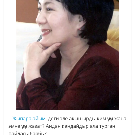
–
Жыпара айым
, деги эле акын ырды ким үчүн жана
эмне үчүн жазат? Андан кандайдыр ала турган
пайдасы барбы?