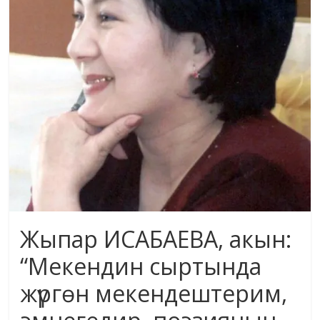
жана
адабияты
Жыпар ИСАБАЕВА, акын:
“Мекендин сыртында
жүргөн мекендештерим,