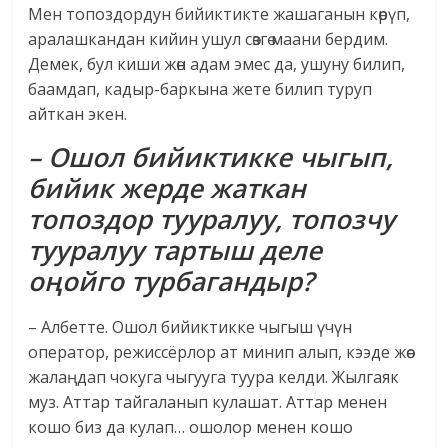
Мен топоздордун бийиктикте жашаганын көрүп,
аралашкандан кийин ушул сөзгө маани бердим.
Демек, бул киши жөн адам эмес да, ушуну билип,
баамдап, кадыр-баркына жете билип туруп
айткан экен.
– Ошол бийиктикке чыгып,
бийик жерде жаткан
топоздор тууралуу, топозчу
тууралуу тартыш деле
оңойго турбагандыр?
– Албетте. Ошол бийиктикке чыгыш үчүн
оператор, режиссёрлор ат минип алып, кээде жөө-
жалаңдап чокуга чыгууга туура келди. Жылгаяк
муз. Аттар тайгаланып кулашат. Аттар менен
кошо биз да кулап… ошолор менен кошо