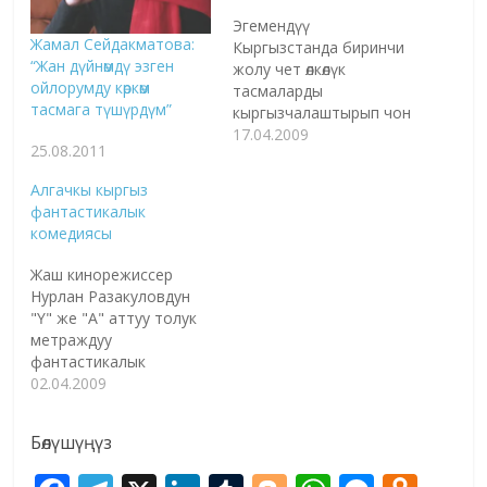
Эгемендүү
Жамал Сейдакматова:
Кыргызстанда биринчи
“Жан дүйнөмдү эзген
жолу чет өлкөлүк
ойлорумду көркөм
тасмаларды
тасмага түшүрдүм”
кыргызчалаштырып чон
экранга,
17.04.2009
25.08.2011
кинотеатрларга
прокатка чыгарууну
Алгачкы кыргыз
Central Asia Film
фантастикалык
компаниясы баштоодо.
комедиясы
Компаниянын
негиздөөчүлөрү кыргыз
Жаш кинорежиссер
жаш режиссеру Айбек
Нурлан Разакуловдун
Дайырбеков жана өзбек
"Ү" же "А" аттуу толук
жаш режиссеру Шухрат
метраждуу
Каримов. Негизги
фантастикалык
максат - кыргыз тилин
кинокомедиясы 1-
02.04.2009
өнүктүрүү жана
апрелден Бишкектеги
Кыргызстандагы
"Манас"
кинопрокатты
Бөлүшүңүз
кинотеатрында эки
закондоштуруу.
сеанс менен көрсөтүлө
Компаниянын ачылган