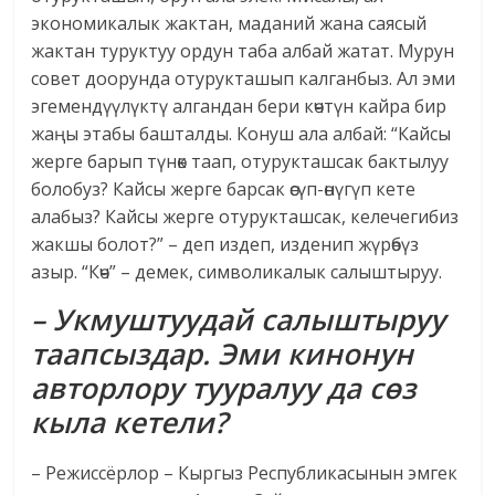
экономикалык жактан, маданий жана саясый
жактан туруктуу ордун таба албай жатат. Мурун
совет доорунда отурукташып калганбыз. Ал эми
эгемендүүлүктү алгандан бери көчтүн кайра бир
жаңы этабы башталды. Конуш ала албай: “Кайсы
жерге барып түнөк таап, отурукташсак бактылуу
болобуз? Кайсы жерге барсак өсүп-өнүгүп кете
алабыз? Кайсы жерге отурукташсак, келечегибиз
жакшы болот?” – деп издеп, изденип жүрөбүз
азыр. “Көч” – демек, символикалык салыштыруу.
– Укмуштуудай салыштыруу
таапсыздар. Эми кинонун
авторлору тууралуу да сөз
кыла кетели?
– Режиссёрлор – Кыргыз Рес­публикасынын эмгек