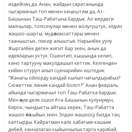
издейсиң да. Анан, жайдын саратанында
чыгармачыл топ менен кеңештим да, Ат-
Башынын Таш-Рабатына бардык. Ал жердеги
малчылар, топозчулар менен жолугуштук, элдин
жашоо-шарты, мүдөө-максаттары менен
тааныштык, пикир алыштык. Нарынбек уулу
Жыргалбек деген жигит бар экен, анын да
идеяларын уктук. Ошентип, кышында келип,
кино тартууну макулдашып кеттик. Келгенден
кийин отуруп алып сценарийин иштедик.
“Жанагы ойлорду кандай кылып чагылдырабыз?
Сюжеттик линия кандай болот?” Анан февраль
айында чыгармачыл топ Таш-Рабатка бардык.
Мен өзүм деле ошол Ата-Башынын кулунумун,
бирок, чындыкты айтыш керек, Таш-Рабатта
жашоо өтө кыйын экен. Элдин жашоосу бизди таң
калтырды. Кайратман калк кабагым-кашым
дебей, канчалаган кыйынчылыктарга карабай,