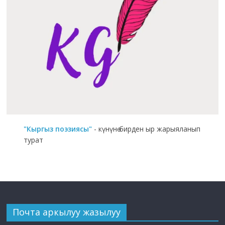
"Кыргыз поэзиясы"
- күнүнө бирден ыр жарыяланып
турат
Почта аркылуу жазылуу