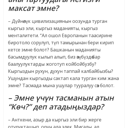
максат эмне?
– Дүйнөлүк цивилизациянын оозунда турган
кыргыз эли, кыргыз маданияты, кыргыз
менталитети. “Ал ошол Европанын таасирине
биротоло сорулуп, түп тамырынан бери кирип
кетсе эмне болот? Башканын маданияты
басымдуулук кылып алып, биз өзүбүздө бар
баалуулуктарды жоготуп койбойбузбу?
Кыргыздын рухун, духун таппай калбайбызбы?
Ушундан кыргызды сактап кала турган ким жана
эмне? Тасмада мына ушулар тууралуу сөз болот.
– Эмне үчүн тасманын атын
“Көч?” деп атадыңыздар?
– Анткени, азыр да кыргыз эли бир жерге
отурукташып, орун ала элек. Мисалы, ал