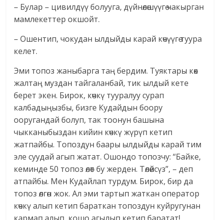
– Булар – цивилдүү болууга, дүйнөлөшүүгө чакырган
мамлекеттер окшойт.
– Ошентип, чокудан ылдыйды карай көчүүгө туура
келет.
Эми топоз жаныбарга таң бердим. Туяктары көк
жалтаң муздан тайгаланбай, тик ылдый кете
берет экен. Бирок, көчкү тууралуу сурап
калбадыңызбы, бизге Кудайдын боору
ооругандай болуп, так тоонун башына
чыкканыбыздан кийин көчкү жүрүп кетип
жатпайбы. Топоздун баары ылдыйды карай тим
эле суудай агып жатат. Ошондо топозчу: “Байке,
кеминде 50 топоз өлөт бу жерден. Төлөйсүз”, – деп
атпайбы. Мен Кудайлап турдум. Бирок, бир да
топоз өлгөн жок. Ал эми тартып жаткан оператор
көчкү алып кетип бараткан топоздун куйругунан
кармап алып, кошо агылып кетип баратат!