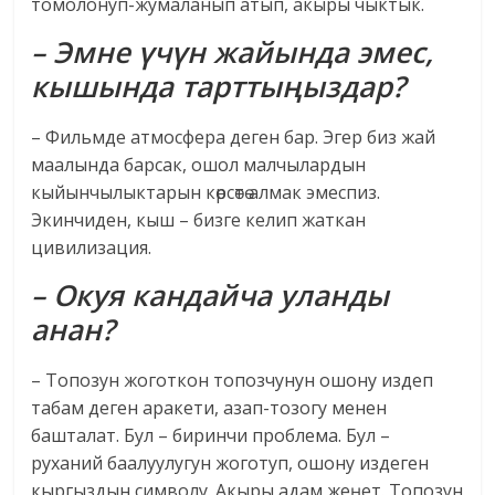
томолонуп-жумаланып атып, акыры чыктык.
– Эмне үчүн жайында эмес,
кышында тарттыңыздар?
– Фильмде атмосфера деген бар. Эгер биз жай
маалында барсак, ошол малчылардын
кыйынчылыктарын көрсөтө алмак эмеспиз.
Экинчиден, кыш – бизге келип жаткан
цивилизация.
– Окуя кандайча уланды
анан?
– Топозун жоготкон топозчунун ошону издеп
табам деген аракети, азап-тозогу менен
башталат. Бул – биринчи проблема. Бул –
руханий баалуулугун жоготуп, ошону издеген
кыргыздын символу. Акыры адам жеңет. Топозун