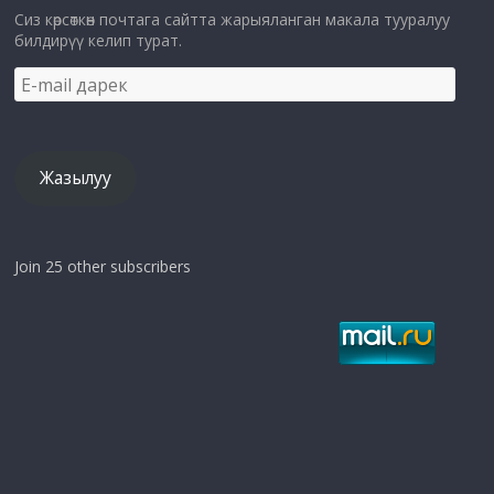
Сиз көрсөткөн почтага сайтта жарыяланган макала тууралуу
билдирүү келип турат.
E-
mail
дарек
Жазылуу
Join 25 other subscribers