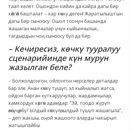
таап келет. Ошондон кийин да кайра дагы бир
көйгөй башталат – кар көчкү деген! Жаратылыштын
дагы бир сыноосу. Ошол тоонун башында
жашаган малчылар үчүн кыйынчылык,
тагдырдын чоң сыноосу бул да бир.
– Кечиресиз, көчкү тууралуу
сценарийинде күн мурун
жазылган беле?
– Болжолдонгон, ойлонгон нерселер деталдар
бар эле. Анан көчкү түшүп, эл кыйналып жатса,
ойдон барган куткаруучулар, жардамчылар,
камкордук көргөн адамдар: “Эй, тоодо жүрүп
өлөсүңөрбү? Ылдый көчкүлө, ылдый түшүп жашагыла”,
– деп жакшы, оңой жашоого аларды чакырып
жатышпайбы.