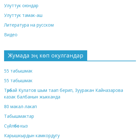
Улуттук оюндар
Улуттук тамак-аш
Литература на русском
Видео
Жумада эң көп окулгандар
55 табышмак
55 табышмак
Төрөбай Кулатов шым таап берип, Зууракан Кайназарова
казак балбанын жыкканда
80 макал-лакап
Табышмактар
Сүйлөбөс кыз
Карышкырдын камкордугу