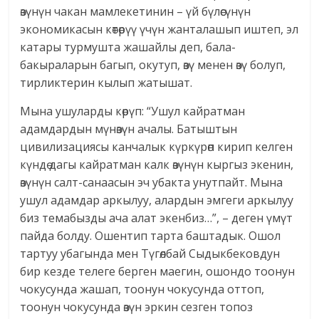
өзүнүн чакан мамлекетинин – үй бүлөсүнүн
экономикасын көтөрүү үчүн жанталашып иштеп, эл
катары турмушта жашайлы деп, бала-
бакыраларын багып, окутуп, өзү менен өзү болуп,
тирликтерин кылып жатышат.
Мына ушуларды көрүп: “Ушул кайратман
адамдардын мүнөзүн ачалы. Батыштын
цивилизациясы канчалык күркүрөп кирип келген
күндө дагы кайратман калк өзүнүн кыргыз экенин,
өзүнүн салт-санаасын эч убакта унутпайт. Мына
ушул адамдар аркылуу, алардын эмгеги аркылуу
биз темабызды ача алат экенбиз…”, – деген үмүт
пайда болду. Ошентип тарта баштадык. Ошол
тартуу убагында мен Түгөлбай Сыдыкбековдун
бир кезде телеге берген маегин, ошондо тоонун
чокусунда жашап, тоонун чокусунда оттоп,
тоонун чокусунда өзүн эркин сезген топоз