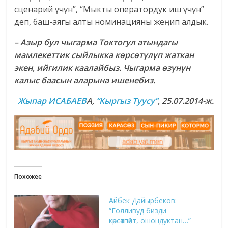
сценарий үчүн”, “Мыкты оператордук иш үчүн”
деп, баш-аягы алты номинацияны жеңип алдык.
– Азыр бул чыгарма Токтогул атындагы
мамлекеттик сыйлыкка көрсөтүлүп жаткан
экен, ийгилик каалайбыз. Чыгарма өзүнүн
калыс баасын аларына ишенебиз.
Жыпар ИСАБАЕВ
А,
“Кыргыз Туусу”
, 25.07.2014-ж.
Похожее
Айбек Дайырбеков:
“Голливуд бизди
көрсөтпөйт, ошондуктан…”