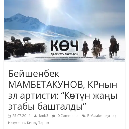
жана
адабияты
Бейшенбек
МАМБЕТАКУНОВ, КРнын
эл артисти: “Көчтүн жаңы
этабы башталды”
,
25.07.2014
kmb3
0 Comments
Б.Мамбетакунов
,
,
Искусство
Кино
Тарых