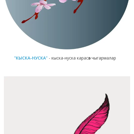
"КЫСКА-НУСКА"
- кыска-нуска карасөз чыгармалар