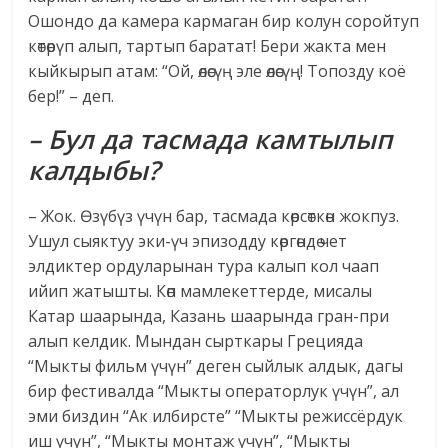
Ошондо да камера кармаган бир колун соройтуп
көтөрүп алып, тартып баратат! Бери жакта мен
кыйкырып атам: “Ой, өлөсүң эле өлөсүң! Топозду коё
бер!” – деп.
– Бул да тасмада камтылып
калдыбы?
– Жок. Өзүбүз үчүн бар, тасмада көрсөткөн жокпуз.
Ушул сыяктуу эки-үч эпизодду көргөндө чет
элдиктер ордуларынан тура калып кол чаап
ийип жатышты. Көп мамлекеттерде, мисалы
Катар шаарында, Казань шаарында гран-при
алып келдик. Мындан сырткары Грецияда
“Мыкты фильм үчүн” деген сыйлык алдык, дагы
бир фестивалда “Мыкты операторлук үчүн”, ал
эми биздин “Ак илбирсте” “Мыкты режиссёрдук
иш үчүн”, “Мыкты монтаж үчүн”, “Мыкты