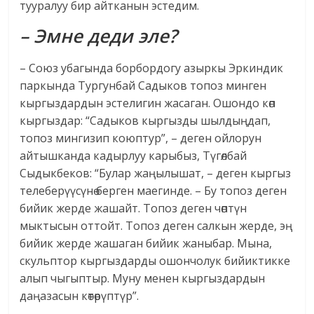
тууралуу бир айтканын эстедим.
– Эмне деди эле?
– Союз убагында борбордогу азыркы Эркиндик
паркында Тургунбай Садыков топоз минген
кыргыздардын эстелигин жасаган. Ошондо көп
кыргыздар: “Садыков кыргызды шылдыңдап,
топоз мингизип коюптур”, – деген ойлорун
айтышканда кадырлуу карыбыз, Түгөлбай
Сыдыкбеков: “Булар жаңылышат, – деген кыргыз
телеберүүсүнө берген маегинде. – Бу топоз деген
бийик жерде жашайт. Топоз деген чөптүн
мыктысын оттойт. Топоз деген салкын жерде, эң
бийик жерде жашаган бийик жаныбар. Мына,
скульптор кыргыздарды ошончолук бийиктикке
алып чыгыптыр. Муну менен кыргыздардын
даңазасын көтөрүптүр”.