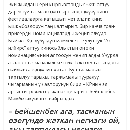
Эки жылдан бери кыргызстандык «Көч” аттуу
даректүү тасма өлкөнүн сыртында өтүүчү кино
фестивалдарга катышып, чет элдик кино
ышкыбоздорун таң калтырып, бир канча гран-
прилерди, номинацияларды жеңип алууда.
Быйыл “Көч” өзүбүздүн мамлекетте улуттук “Ак
илбирс” аттуу киносыйлыктын он эки
номинациясынын алтоосун жеңип алды. Учурда
аталган тасма мамлекеттик Токтогул атындагы
сыйлыкка көрсөтүлүп жатат. Бул тасманын
тартылуу тарыхы, таржымалы тууралуу
чыгарманын үч авторунун бири – КРнын эл
артисти, режиссёр жана сценарист Бейшенбек
Мамбетакуновго кайрылдык
– Бейшенбек ага, тасманын
өзөгүндө жаткан негизги ой,
аны тартуудагы негизги