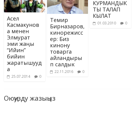
КУРМАНДЫК
ТЫ ТАЛАП
КЫЛАТ
Асел
Темир
01.03.2010
0
Касмакунов
Бирназаров,
а менен
кинорежисс
Элмурат
ер: Биз
эми жаңы
кинону
“Ийин”
товарга
бийин
айландыры
жаратышууд
п салдык
а
22.11.2016
0
25.07.2014
0
Оюңузду жазыңыз