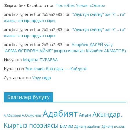
Жыргалбек Касаболот
on
Токтобек Үсөнов. «Олжо»
practicallyperfection2b5aa2e83c
on
“Улуктун күйгөнү” же “С… га”
жазылган ырлардын сыры
practicallyperfection2b5aa2e83c
on
“Улуктун күйгөнү” же “С… га”
жазылган ырлардын сыры
practicallyperfection2b5aa2e83c
on
Уларбек ДАЛЕЙ уулу.
“АЛМА ӨСПӨГӨН АЙЫЛ” (кыргызчалаган Кыялбек АКМАТОВ)
Nusya
on
Мадина ТУРАЕВА
Нұрлан
on
Эки элдин баатыры — Кайдоол
Султанали
on
Улуу сөздөр
Белгилер булуту
Адабият
Акындар.
Акын
А.Осмонов
А.Абыкаев
Кыргыз поэзиясы
Билим
Дүйнөлүк адабият
Дүйнөлүк поэзия