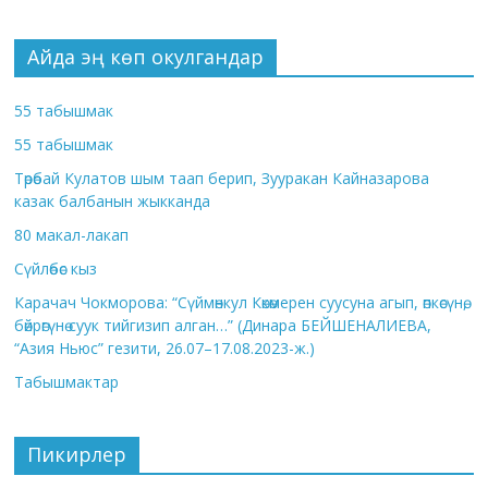
Айда эң көп окулгандар
55 табышмак
55 табышмак
Төрөбай Кулатов шым таап берип, Зууракан Кайназарова
казак балбанын жыкканда
80 макал-лакап
Сүйлөбөс кыз
Карачач Чокморова: “Сүймөнкул Көкөмерен суусуна агып, өпкөсүнө,
бөйрөгүнө суук тийгизип алган…” (Динара БЕЙШЕНАЛИЕВА,
“Азия Ньюс” гезити, 26.07–17.08.2023-ж.)
Табышмактар
Пикирлер