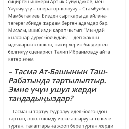
сиңирген ишмери Артык Сүйүндүков, мен.
Үчүнчүсүсү – оператор-коюучу – Стамбулбек
Мамбеталиев. Бизден сырткары да айлана-
тегерегибизде жардам берген адамдар бар.
Мисалы, ишибизди карап чыгып: “Мындай
кылсаңар дурус болчудай,” – деп жакшы
идеяларын кошкон, пикирлерин билдирген
белгилүү сценарист Талип Ибраимовду айта
кетер элем.
– Тасма Ат-Башынын Таш-
Рабатында тартылыптыр.
Эмне үчүн ушул жерди
тандадыңыздар?
– Тасманы тартуу тууралуу идея болгондон
тартып, ошол оюмду ишке ашырууга төп келе
турган, талаптарыңа жооп бере турган жерди