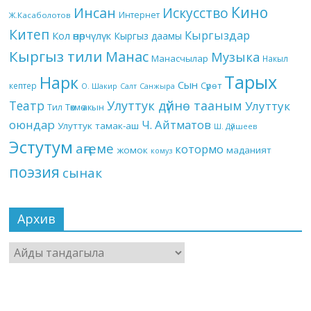
Кино
Инсан
Искусство
Интернет
Ж.Касаболотов
Китеп
Кыргыздар
Кол өнөрчүлүк
Кыргыз даамы
Кыргыз тили
Манас
Музыка
Манасчылар
Накыл
Тарых
Нарк
Сын
кептер
Сүрөт
О. Шакир
Салт
Санжыра
Театр
Улуттук дүйнө тааным
Улуттук
Төкмө акын
Тил
оюндар
Ч. Айтматов
Улуттук тамак-аш
Ш. Дүйшеев
Эстутум
аңгеме
котормо
жомок
маданият
комуз
поэзия
сынак
Архив
Архив