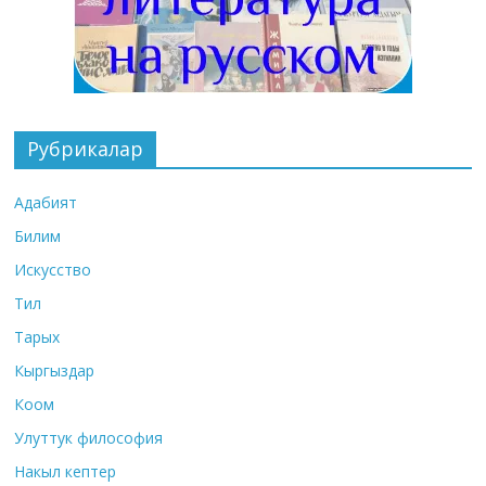
Рубрикалар
Адабият
Билим
Искусство
Тил
Тарых
Кыргыздар
Коом
Улуттук философия
Накыл кептер